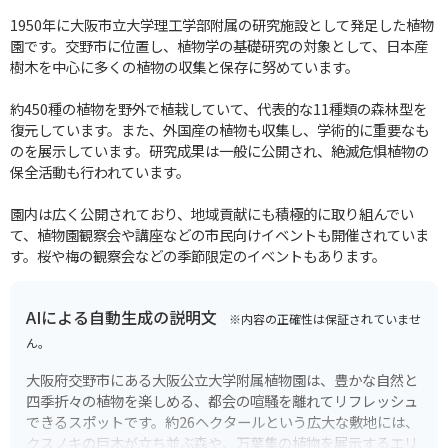
1950年に大阪市立大学理工学部附属の研究施設として発足した植物
園です。交野市に位置し、植物学の基礎研究の対象として、日本産
樹木を中心に多くの植物の収集と保存に努めています。
約450種の植物を野外で植栽していて、代表的な11種類の森林型を
復元しています。また、外国産の植物も収集し、学術的に重要なも
のを展示しています。研究成果は一般に公開され、絶滅危惧植物の
保全活動も行われています。
園内は広く公開されており、地域貢献にも積極的に取り組んでい
て、植物園観察会や講座などの市民向けイベントも開催されていま
す。桜や梅の観察会などの季節限定のイベントもあります。
AIによる自動生成の説明文
※内容の正確性は保証されていませ
ん。
大阪府交野市にある大阪公立大学附属植物園は、豊かな自然と
四季折々の植物を楽しめる、都会の喧騒を離れてリフレッシュ
できるスポットです。約26ヘクタールという広大な敷地には、
クスノキの巨木が立ち並ぶ森や、万葉集の植物を展示するエリ