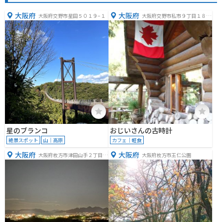
大阪府
大阪府
大阪府交野市星田５０１９−１
大阪府交野市私市９丁目１８
−１０
星のブランコ
おじいさんの古時計
絶景スポット
山｜高原
カフェ｜軽食
大阪府
大阪府
大阪府枚方市津田山手２丁目３
大阪府枚方市王仁公園
−８９５ー１他