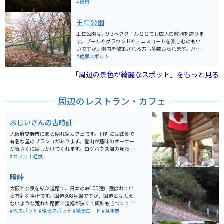
景が一望できるとても良いスポットです。
#夜景
王仁公園
王仁公園は、9.3ヘクタールととても広大の敷地を誇りま
す。プールやグラウンドやテニスコートを楽しむのもい
いですが、園内を散策される方も多数おられます。バイ
ク置き場は広く屋根があり、雨の時に雨具を乾かすライ
#絶景スポット
ダーが多く出没します。
「周辺の景色が綺麗なスポット」をもっと見る
周辺のレストラン・カフェ
おじいさんの古時計
大阪府交野市にある隠れ家カフェです。付近には紅葉で
有名な星のブランコがあります。登山が趣味のオーナー
が気さくに話しかけてくれます。ログハウス風の見た目
で雰囲気、味、接客すべて満足させてくれる穴場カフェ
#カフェ｜軽食
です。
暗峠
大阪と奈良を結ぶ道路で、日本の峠100選に選ばれてい
る有名な場所です。国道308号線ですが、国道とは思え
ないような荒れた路面で道幅が狭くて傾斜もきつくて
「酷道308号線」とも呼ばれています。 しかし、そうい
#珍スポット
#絶景スポット
#絶景ロード
#食事処
った急勾配や荒れた道が面白くて、あえて挑戦すると面