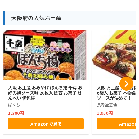
大阪府の人気お土産
大阪 お土産 おみやげ ぼんち揚 千房 お
大阪 お土産 大阪名物
好み焼ソース味 20枚入 関西 お菓子 せ
6袋入 お菓子 本物
んべい 個包装
ソースが決めて！
ぼんち
長寿堂恵佳
1,380円
1,950円
Amazonで見る
Amazo