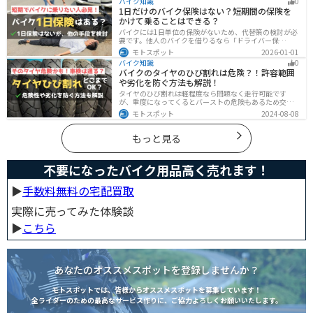
バイク知識
0
はベルトを使うこともできます。
1日だけのバイク保険はない？短期間の保険を
かけて乗ることはできる？
バイクには1日単位の保険がないため、代替策の検討が必
要です。他人のバイクを借りるなら「ドライバー保
険」、125cc以下で家族が車持ちなら「ファミリーバイク
モトスポット
2026-01-01
特約」、自身のバイクなら「バイク保険の短期加入」が
バイク知識
0
有効です。手間を省くなら、任意保険込みの「レンタル
バイクのタイヤのひび割れは危険？！許容範囲
バイク」も選べます。
や劣化を防ぐ方法も解説！
タイヤのひび割れは軽程度なら問題なく走行可能です
が、重度になってくるとバーストの危険もあるため交換
が必要です。どの程度なら大丈夫なのか、タイヤのひび
モトスポット
2024-08-08
割れを防ぐ方法などまとめました。快適安全にバイクに
乗るためにもしっかりとチェックしておきましょう。
もっと見る
不要になったバイク用品高く売れます！
▶︎
手数料無料の宅配買取
実際に売ってみた体験談
▶︎
こちら
あなたのオススメスポットを登録しませんか？
モトスポットでは、皆様からオススメスポットを募集しています！
全ライダーのための最高なサービス作りに、ご協力よろしくお願いいたします。