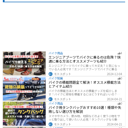
バイク用品
4
エンジニアブーツでバイクに乗るのは危険？快
適に乗る方法とオススメブーツも紹介
エンジニアブーツでバイクに乗って大丈夫？と気になっ
ている人必見です！エンジニアブーツでバイクに乗るメ
リットデメリット、おすすめのブーツまで徹底解説しま
モトスポット
2024-12-04
す。ファッション性が高く、バイクに乗っている時もそ
バイク知識
0
うじゃない時もかっこよくキメたい人にオススメです。
バイクの積載問題全て解決！オススメ積載方法
とアイテム紹介
バイクの積載方法とオススメの積載グッズを紹介しま
す！バイクに荷物を積載するにはどうすればいいの？と
いう疑問はこれで解決！通勤や日帰りツーリング、キャ
モトスポット
2024-04-21
ンプツーリングなど用途別にオススメの積載方法を解説
バイク用品
0
します！オススメの積載アイテムも紹介するので、バイ
バイク用タンクバッグおすすめ10選！種類や失
クの積載に悩んでいる方は参考にしてください。
敗しない選び方を解説
スマホやカメラ、飲み物、地図などのよく使う小物をサ
ッと取り出して使いたい人必見！タンクバッグなら乗車
中でも簡単に荷物を確認できます。脱着もマグネットや
モトスポット
2024-04-21
吸盤でつけるだけで非常に簡単、しっかり固定したい人