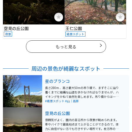
空見の丘公園
王仁公園
夜景
絶景スポット
もっと見る
周辺の景色が綺麗なスポット
星のブランコ
長さ280m 、高さ最大50mの吊り橋で、まずそこに辿り
着くまでに結構な山道を歩かなければなりませんが、ハ
イキングをかねて自然を楽しめます。吊り橋からは一面
の絶景が見え、そこまでの苦労が報われるでしょう。展
#絶景スポット
#山｜高原
望台は吊り橋も見え、人気のフォトスポットです。秋は
特に紅葉が綺麗でおすすめです。
空見の丘公園
雰囲気がよく、園内の至る所から夜景が眺められます。
車やバイクで最高地点まで上がることができるので、体
力に自信がない方でも行きやすい場所です。枚方市の夜