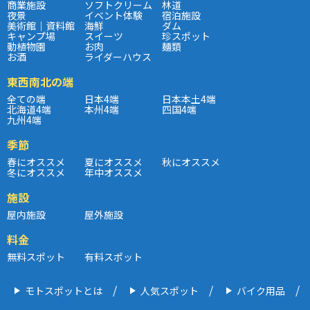
商業施設
ソフトクリーム
林道
夜景
イベント体験
宿泊施設
美術館｜資料館
海鮮
ダム
キャンプ場
スイーツ
珍スポット
動植物園
お肉
麺類
お酒
ライダーハウス
東西南北の端
全ての端
日本4端
日本本土4端
北海道4端
本州4端
四国4端
九州4端
季節
春にオススメ
夏にオススメ
秋にオススメ
冬にオススメ
年中オススメ
施設
屋内施設
屋外施設
料金
無料スポット
有料スポット
モトスポットとは
人気スポット
バイク用品