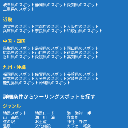
岐阜県のスポット
静岡県のスポット
愛知県のスポット
三重県のスポット
近畿
滋賀県のスポット
京都府のスポット
大阪府のスポット
兵庫県のスポット
奈良県のスポット
和歌山県のスポット
中国・四国
鳥取県のスポット
島根県のスポット
岡山県のスポット
広島県のスポット
山口県のスポット
徳島県のスポット
香川県のスポット
愛媛県のスポット
高知県のスポット
九州・沖縄
福岡県のスポット
佐賀県のスポット
長崎県のスポット
熊本県のスポット
大分県のスポット
宮崎県のスポット
鹿児島県のスポット
沖縄県のスポット
詳細条件からツーリングスポットを探す
ジャンル
絶景スポット
絶景ロード
海｜海岸｜岬
山｜高原
湖｜川｜滝
食事処
道の駅
お土産
神社｜寺院
温泉
文化施設
カフェ｜軽食