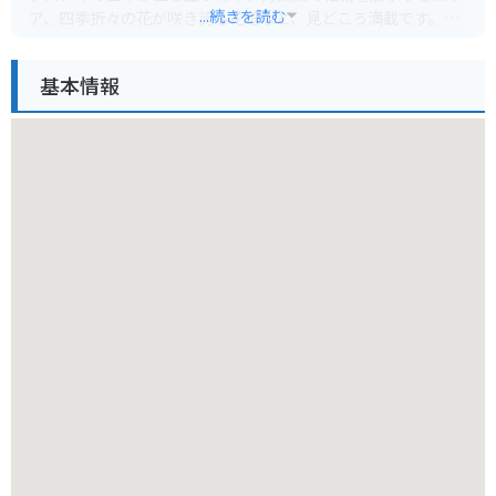
...続きを読む
ア、四季折々の花が咲き誇る花壇など、見どころ満載です。
園内には、休憩所や芝生広場もあるので、お弁当を持ってピク
基本情報
ニックを楽しむのもおすすめです。また、植物に関する様々な
イベントや教室も開催されているので、ホームページでチェッ
クしてから訪れるのも良いでしょう。バイクで訪れる場合、無
料の駐輪場があるので安心です。園内はアップダウンがあるの
で、歩きやすい靴で行くのがおすすめです。
周辺には、日本最古のため池と言われる「磐船神社」や、歴史
ある寺院「星田妙通寺」など、観光スポットも点在していま
す。