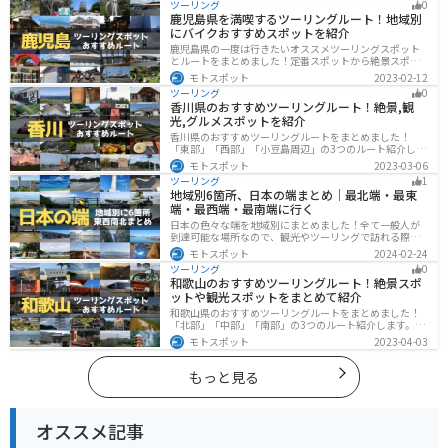
ツーリング
0
楽しめるツーリングスポットまで多数あります。バイク
鹿児島県を満喫するツーリングルート！地域別
で神奈川県にツーリングに行く際は参考にしてくださ
にバイクおすすめスポットを紹介
い。
鹿児島県の一度は行きたいオススメツーリングスポット
とルートをまとめました！定番スポットから絶景スポッ
ト、温泉、山、海、グルメなど様々なジャンルで楽しめ
モトスポット
2023-02-12
ます。バイクで鹿児島ツーリングに行こうと思っている
ツーリング
0
人は、参考にしてください。
香川県のおすすめツーリングルート！絶景,観
光,グルメスポットを紹介
香川県のおすすめツーリングルートをまとめました！
「東部」「西部」「小豆島周辺」の3つのルート紹介しま
す。自然豊かな山から海、絶品グルメを満喫するツーリ
モトスポット
2023-03-06
ングができます。バイクで香川県にツーリングに行く際
ツーリング
1
は参考にしてください。
地域別6箇所、日本の端まとめ｜最北端・最東
端・最西端・最南端に行く
日本の色々な端を地域別にまとめました！全て一般人が
到達可能な場所なので、観光やツーリングで訪れる際の
参考にしてください。
モトスポット
2024-02-24
ツーリング
0
和歌山のおすすめツーリングルート！絶景スポ
ットや観光スポットをまとめて紹介
和歌山県のおすすめツーリングルートをまとめました！
「北部」「中部」「南部」の3つのルート紹介します。海
と山に囲まれた自然豊かなエリアが広がり、様々な楽し
モトスポット
2023-04-03
み方ができます。バイクで和歌山県にツーリングに行く
際は参考にしてください。
もっと見る
オススメ記事