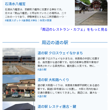
白いです。関西でも人気のツーリングスポットです。
石清水八幡宮
石清水八幡宮は、京都府八幡市に位置する神社です。
元々は「男山八幡宮」と呼ばれていたこの場所は、二十
二社の一つであり、伊勢神宮とともに二所宗廟の一つと
なっています。 旧社格は官幣大社で、現在は神社本庁の
#絶景スポット
#食事処
#神社｜寺院
#夜景
別表神社となっています。また、宇佐神宮・筥崎宮また
は鶴岡八幡宮とともに、日本三大八幡宮の一つとされて
「周辺のレストラン・カフェ」をもっと見る
います。宮中の四方拝で遥拝されるこの神社は、ツーリ
ングやバイクで訪れた旅行者にも人気の場所です。
周辺の道の駅
道の駅 クロスウェイなかまち
道の駅 クロスウェイなかまちは、奈良県の中部に位置す
る、自然豊かな道の駅です。地元の新鮮な野菜や果物が
販売されている直売所は、観光客に人気です。 特に、奈
良県産のブランドイチゴ「あすかルビー」や「古都華」
#道の駅
は、甘みが強く果汁たっぷりでおすすめです。 バイクで
訪れる際は、広々とした駐車場があるので安心です。道
道の駅 大和路へぐり
の駅周辺には、歴史的な寺院や美しい自然を楽しめるス
ポットが点在しているので、ツーリングの拠点としても
道の駅 大和路へぐりは、奈良県生駒郡平群町にある道の
最適です。
駅です。国道168号線沿いに位置し、大和と河内を結ぶ
交通の要衝として栄えてきました。 周辺には、雄大な自
然が広がり、ハイキングやサイクリングに最適なコース
#道の駅
が整備されています。道の駅には、地元の新鮮な農産物
や特産品を販売する直売所や、地元食材を使った料理が
道の駅 レスティ唐古・鍵
味わえるレストランがあります。 バイクで訪れる際は、