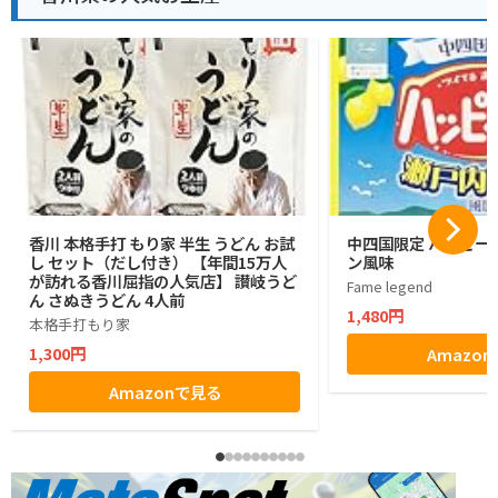
香川 本格手打 もり家 半生 うどん お試
中四国限定 ハッピー
し セット（だし付き） 【年間15万人
ン風味
が訪れる香川屈指の人気店】 讃岐うど
Fame legend
ん さぬきうどん 4人前
1,480円
本格手打もり家
1,300円
Amazo
Amazonで見る