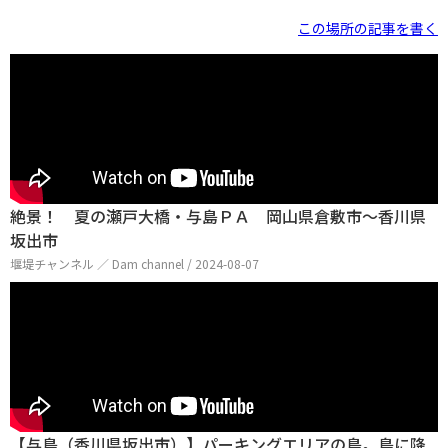
この場所の記事を書く
絶景！ 夏の瀬戸大橋・与島ＰＡ 岡山県倉敷市～香川県
坂出市
堰堤チャンネル ／ Dam channel / 2024-08-07
【与島（香川県坂出市）】パーキングエリアの島。島に降