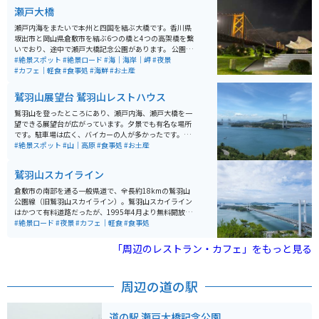
行けるのも良いポイントです。
瀬戸大橋
瀬戸内海をまたいで本州と四国を結ぶ大橋です。香川県
坂出市と岡山県倉敷市を結ぶ6つの橋と4つの高架橋を繋
いでおり、途中で瀬戸大橋記念公園があります。 公園内
には回転展望台「瀬戸大橋タワー」があります。全長9,3
#絶景スポット
#絶景ロード
#海｜海岸｜岬
#夜景
68mで、鉄道と道路の併用橋としては世界最長を誇りま
#カフェ｜軽食
#食事処
#海鮮
#お土産
す。
鷲羽山展望台 鷲羽山レストハウス
鷲羽山を登ったところにあり、瀬戸内海、瀬戸大橋を一
望できる展望台が広がっています。夕景でも有名な場所
です。駐車場は広く、バイカーの人が多かったです。レ
ストハウスではお土産が買えたり、レストラン・宴会場
#絶景スポット
#山｜高原
#食事処
#お土産
もあるようです。
鷲羽山スカイライン
倉敷市の南部を通る一般県道で、全長約18kmの鷲羽山
公園線（旧鷲羽山スカイライン）。鷲羽山スカイライン
はかつて有料道路だったが、1995年4月より無料開放さ
れ、名称変更された後も同路線の愛称として使用されて
#絶景ロード
#夜景
#カフェ｜軽食
#食事処
いる。瀬戸内海から水島の工業地帯まで続き、視界が広
がる場所からは素晴らしい景色を眺めることが出来る。
「周辺のレストラン・カフェ」をもっと見る
水島展望台からは、倉敷市街地、水島港湾岸沿いに立ち
並ぶ水島コンビナートが一望できる。
周辺の道の駅
道の駅 瀬戸大橋記念公園