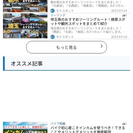
栃木県のおすすめツーリングルートをまとめました！
「北東部」「北西部」「南東部」「南西部」の4つのルー
ト紹介します。日本を代表する神社や広大な山や滝、湖
モトスポット
2023-03-14
などを歴史や自然を満喫するツーリングができます。バ
ツーリング
0
イクで栃木県にツーリングに行く際は参考にしてくださ
埼玉県のおすすめツーリングルート！絶景スポ
い。
ットや観光スポットをまとめて紹介
埼玉県のおすすめツーリングルートをまとめました！
「西部」「北部」「南部」の3つのルート紹介します。自
然豊かな西側と街中の東側で違った楽しみ方ができま
モトスポット
2023-03-16
す。バイクで埼玉県にツーリングに行く際は参考にして
ください。
もっと見る
オススメ記事
バイク知識
1
バイク初心者こそインカムを使うべき！できる
ことやメリットデメリットを徹底解説