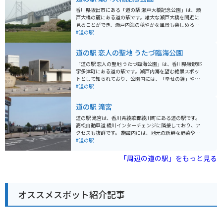
香川県坂出市にある「道の駅 瀬戸大橋記念公園」は、瀬
戸大橋の麓にある道の駅です。雄大な瀬戸大橋を間近に
見ることができ、瀬戸内海の穏やかな風景も楽しめる絶
好のロケーションです。 園内には、瀬戸大橋の歴史や構
#道の駅
造を学べる「瀬戸大橋記念館」や、瀬戸内海の島々を一
望できる展望台、遊具広場などがあり、子供から大人ま
道の駅 恋人の聖地 うたづ臨海公園
で楽しめます。 バイクで行く場合は、道の駅に隣接する
駐車場にバイク専用の駐輪スペースがあります。 瀬戸内
「道の駅 恋人の聖地 うたづ臨海公園」は、香川県綾歌郡
海の海の幸を使った料理を提供するレストランや、香川
宇多津町にある道の駅です。瀬戸内海を望む絶景スポッ
県の名産品であるうどん、オリーブオイル、和三盆など
トとして知られており、公園内には、「幸せの鐘」や
を販売する売店もあります。 瀬戸大橋をバックに記念撮
「恋人の聖地」のモニュメントなどがあります。 ドライ
#道の駅
影をするのはもちろん、瀬戸内海の美しい景色を眺めな
ブコースとしても人気があり、特にバイクで訪れる人も
がらゆっくりと過ごすのもおすすめです。
多く見られます。道の駅には、地元の特産品を販売する
道の駅 滝宮
ショップやレストランがあり、香川の味覚を楽しむこと
ができます。おすすめは、新鮮な海の幸を使った海鮮丼
道の駅 滝宮は、香川県綾歌郡綾川町にある道の駅です。
や、讃岐うどん、骨付鳥などです。 また、近くには「四
高松自動車道 綾川インターチェンジに隣接しており、ア
国水族館」や「NEWレオマワールド」などのテーマパー
クセスも抜群です。 施設内には、地元の新鮮な野菜や果
クもあり、家族連れで楽しむこともできます。
物を販売する農産物直売所や、香川県の名産品であるう
#道の駅
どん店があります。 また、ベーカリーやカフェもあり、
休憩に最適です。 周辺には、日本最大の古墳である「石
「周辺の道の駅」をもっと見る
舞台古墳」や、紫雲山の中腹に位置する「滝宮天満宮」
などの観光スポットがあります。 バイクで訪れる場合、
駐車場も広く、休憩スペースもあるのでおすすめです。
道の駅 滝宮は、観光の拠点としても、ドライブの休憩場
オススメスポット紹介記事
所としても利用しやすい施設です。