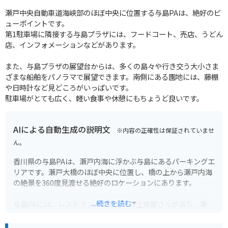
瀬戸中央自動車道海峡部のほぼ中央に位置する与島PAは、絶好のビ
ューポイントです。
第1駐車場に隣接する与島プラザには、フードコート、売店、うどん
店、インフォメーションなどがあります。
また、与島プラザの展望台からは、多くの島々や行き交う大小さま
ざまな船舶をパノラマで展望できます。南側にある園地には、藤棚
や日時計など見どころがいっぱいです。
駐車場がとても広く、軽い食事や休憩にもちょうど良いです。
AIによる自動生成の説明文
※内容の正確性は保証されていませ
ん。
香川県の与島PAは、瀬戸内海に浮かぶ与島にあるパーキングエ
リアです。瀬戸大橋のほぼ中央に位置し、橋の上から瀬戸内海
の絶景を360度見渡せる絶好のロケーションにあります。
...続きを読む
与島PAには、レストラン、カフェ、お土産屋さんがあり、瀬戸
内海の幸を堪能したり、地元の特産品を購入したりすることが
できます。また、展望台からは、瀬戸大橋や瀬戸内海の島々を