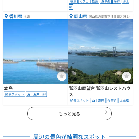
夜景
カフェ｜軽食
食事処
海鮮
お土
産
香川県
岡山県
本島
岡山県倉敷市下津井田之浦１
−１
本島
鷲羽山展望台 鷲羽山レストハウ
ス
絶景スポット
海｜海岸｜岬
絶景スポット
山｜高原
食事処
お土産
もっと見る
周辺の景色が綺麗なスポット