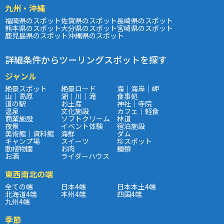
九州・沖縄
福岡県のスポット
佐賀県のスポット
長崎県のスポット
熊本県のスポット
大分県のスポット
宮崎県のスポット
鹿児島県のスポット
沖縄県のスポット
詳細条件からツーリングスポットを探す
ジャンル
絶景スポット
絶景ロード
海｜海岸｜岬
山｜高原
湖｜川｜滝
食事処
道の駅
お土産
神社｜寺院
温泉
文化施設
カフェ｜軽食
商業施設
ソフトクリーム
林道
夜景
イベント体験
宿泊施設
美術館｜資料館
海鮮
ダム
キャンプ場
スイーツ
珍スポット
動植物園
お肉
麺類
お酒
ライダーハウス
東西南北の端
全ての端
日本4端
日本本土4端
北海道4端
本州4端
四国4端
九州4端
季節