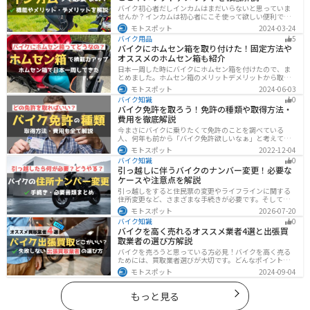
バイク初心者だしインカムはまだいらないと思っていま
せんか？インカムは初心者にこそ使って欲しい便利で安
全に運転するための機器です。インカムでできることや
モトスポット
2024-03-24
メリットデメリットなどまとめましたので、気になって
バイク用品
5
いる人はぜひ参考にしてください。
バイクにホムセン箱を取り付けた！固定方法や
オススメのホムセン箱も紹介
日本一周した時にバイクにホムセン箱を付けたので、ま
とめました。ホムセン箱のメリットデメリットから取り
付け方法、実際につけてどううだったのか、オススメの
モトスポット
2024-06-03
ホムセン箱まで全て解説します。バイクにホムセン箱を
バイク知識
0
付けたいと思っている人はぜひ参考にしてください。
バイク免許を取ろう！免許の種類や取得方法・
費用を徹底解説
今まさにバイクに乗りたくて免許のことを調べている
人、何年も前から「バイク免許欲しいなぁ」と考えてい
るうちに時間ばかりが経っている人。そんな人々に役立
モトスポット
2022-12-04
つ情報を分かりやすくまとめました。バイク免許の種類
バイク知識
0
や、免許を取るための方法や必要な費用・日数などにつ
引っ越しに伴うバイクのナンバー変更！必要な
いて解説します。
ケースや注意点を解説
引っ越しをすると住民票の変更やライフラインに関する
住所変更など、さまざまな手続きが必要です。そしてバ
イク乗りの場合は、住所変更やナンバー変更といったバ
モトスポット
2026-07-20
イクに関する手続きも忘れてはいけません。しかし、必
バイク知識
0
要な手続きや手順がわからないという方も多いのではな
バイクを高く売れるオススメ業者4選と出張買
いでしょうか。ライダー引っ越したらバイクのナンバー
取業者の選び方解説
を変えないといけないの？ライダー引っ越し先でも原付
に乗る場合、どんな手続きが必要か知りたいライダー引
バイクを売ろうと思っている方必見！バイクを高く売る
っ越したけど忙しくて住所変更もナンバー変更もしてい
ためには、買取業者選びが大切です。どんなポイントで
ない・・・今回はこのような疑問・お悩みにお
業者を選べばいいのか見るべきポイントを7つまとめまし
モトスポット
2024-09-04
た。また、買取実績が豊富なオススメの買取業者を4つを
厳選・解説します。
もっと見る