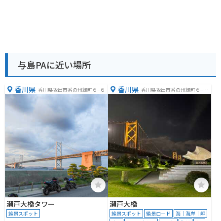
与島PAに近い場所
香川県
香川県
香川県坂出市番の州緑町６−６
香川県坂出市番の州緑町６−１
３
瀬戸大橋タワー
瀬戸大橋
絶景スポット
絶景スポット
絶景ロード
海｜海岸｜岬