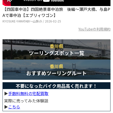
【四国車中泊】四国絶景車中泊旅 後編〜瀬戸大橋、与島P
Aで車中泊【エブリィワゴン】
KYOSUKE-YAMATABI〜山旅ch / 2026-02-25
YouTubeの利用規約
香川県
ツーリングスポット一覧
香川県
おすすめツーリングルート
不要になったバイク用品高く売れます！
▶︎
手数料無料の宅配買取
実際に売ってみた体験談
▶︎
こちら