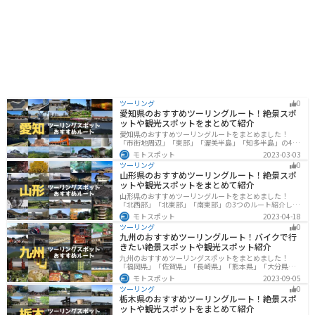
ツーリング
0
愛知県のおすすめツーリングルート！絶景スポ
ットや観光スポットをまとめて紹介
愛知県のおすすめツーリングルートをまとめました！
「市街地周辺」「東部」「渥美半島」「知多半島」の4つ
のルート紹介します。名古屋周辺の栄えたスポットから
モトスポット
2023-03-03
山、海、美術館なども多数あり、自然・歴史・文化を満
ツーリング
0
喫するツーリングができます。バイクで愛知県にツーリ
山形県のおすすめツーリングルート！絶景スポ
ングに行く際は参考にしてください。
ットや観光スポットをまとめて紹介
山形県のおすすめツーリングルートをまとめました！
「北西部」「北東部」「南東部」の3つのルート紹介しま
す。豊かな自然と歴史的な観光スポット、山と海どちら
モトスポット
2023-04-18
も堪能できるスポットが多数あります。バイクで山形県
ツーリング
0
にツーリングに行く際は参考にしてください。
九州のおすすめツーリングルート！バイクで行
きたい絶景スポットや観光スポット紹介
九州のおすすめツーリングスポットをまとめました！
「福岡県」「佐賀県」「長崎県」「熊本県」「大分県」
「宮崎都」「鹿児島県」の各県の観光地紹介します。自
モトスポット
2023-09-05
然豊かな山々や湖、温泉地が点在し、四季折々の景色を
ツーリング
0
楽しめるスポットが多数あります。バイクで九州にツー
栃木県のおすすめツーリングルート！絶景スポ
リングに行く際は参考にしてください。
ットや観光スポットをまとめて紹介