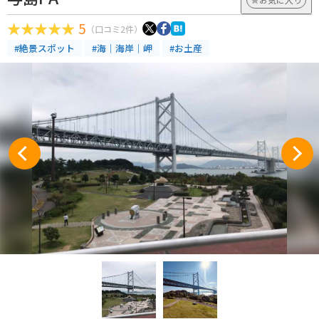
5
（口コミ2件）
#絶景スポット
#海｜海岸｜岬
#お土産