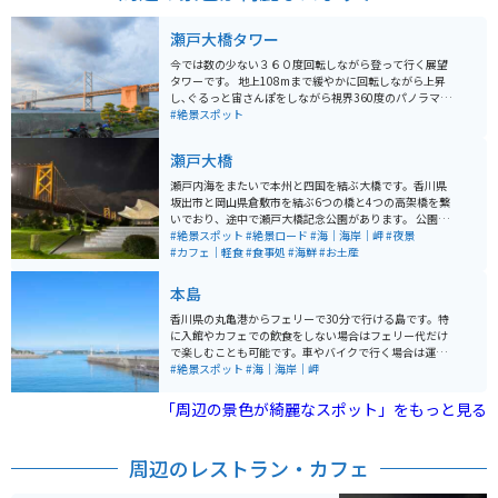
瀬戸大橋タワー
今では数の少ない３６０度回転しながら登って行く展望
タワーです。 地上108mまで緩やかに回転しながら上昇
し､ぐるっと宙さんぽをしながら視界360度のパノラマが
楽しめます。 瀬戸内海と瀬戸大橋が一望出来て絶景が楽
#絶景スポット
しめます。大人８００円、小人５００円です。
瀬戸大橋
瀬戸内海をまたいで本州と四国を結ぶ大橋です。香川県
坂出市と岡山県倉敷市を結ぶ6つの橋と4つの高架橋を繋
いでおり、途中で瀬戸大橋記念公園があります。 公園内
には回転展望台「瀬戸大橋タワー」があります。全長9,3
#絶景スポット
#絶景ロード
#海｜海岸｜岬
#夜景
68mで、鉄道と道路の併用橋としては世界最長を誇りま
#カフェ｜軽食
#食事処
#海鮮
#お土産
す。
本島
香川県の丸亀港からフェリーで30分で行ける島です。特
に入館やカフェでの飲食をしない場合はフェリー代だけ
で楽しむことも可能です。車やバイクで行く場合は運送
運賃も必要です。 この島には歴史遺産、おしゃれな海が
#絶景スポット
#海｜海岸｜岬
見えるカフェ、絶景の海辺、古い街並みが残されていて
どこを切り取っても良い場所がたくさんあります。島内
「周辺の景色が綺麗なスポット」をもっと見る
は車で走るよりもバイクや自転車で移動した方が絶景を
見ながら海風を感じることができます。 なんでも鑑定団
に出演した伊藤若冲の掛け軸がある吉田邸があり、ここ
周辺のレストラン・カフェ
でも歴史的で貴重なものを見ることができます。一日あ
ればだいたいの観光名所は回ることができます。気軽に