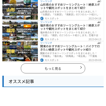
ツーリング
0
参考にしてください。
山形県のおすすめツーリングルート！絶景スポ
ットや観光スポットをまとめて紹介
山形県のおすすめツーリングルートをまとめました！
「北西部」「北東部」「南東部」の3つのルート紹介しま
す。豊かな自然と歴史的な観光スポット、山と海どちら
モトスポット
2023-04-18
も堪能できるスポットが多数あります。バイクで山形県
ツーリング
1
にツーリングに行く際は参考にしてください。
福井県のおすすめツーリングルート！絶景スポ
ットや観光スポットをまとめて紹介
福井県のおすすめツーリングルートをまとめました！
「北部」「南部」の2つのルート紹介します。恐竜や古代
遺跡、温泉地など魅力に溢れるスポットが多数ありま
モトスポット
2023-04-13
す。バイクで福井県にツーリングに行く際は参考にして
ツーリング
0
ください。
関東のおすすめツーリングルート！バイクで行
きたい絶景スポットや観光スポット紹介
関東のおすすめツーリングスポットをまとめました！
「茨城県」「栃木県」「群馬県」「埼玉県」「千葉県」
「東京都」「神奈川県」の各県の観光地紹介します。自
モトスポット
2023-09-06
然豊かな山々や湖、温泉地が点在し、四季折々の景色を
楽しめるスポットが多数あります。バイクで関東にツー
リングに行く際は参考にしてください。
もっと見る
オススメ記事