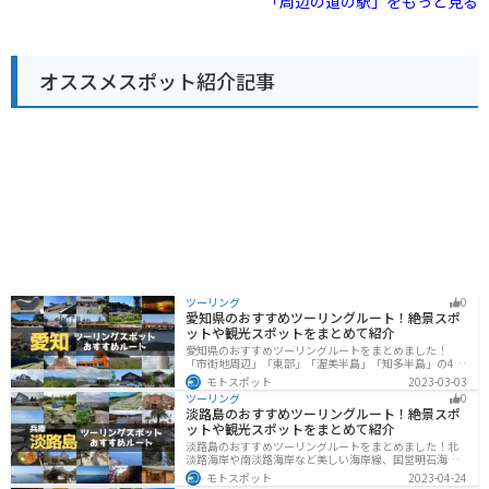
「周辺の道の駅」をもっと見る
すめです。
使った料理を楽しむことができます。 バイクで訪れる場
合、道の駅には広い駐車場が完備されているので安心で
す。周辺には、三ヶ根山スカイラインなど、ツーリング
に最適なスポットも点在しています。 幸田町は、筆柿の
オススメスポット紹介記事
生産が盛んな地域です。道の駅では、新鮮な筆柿はもち
ろん、干し柿や筆柿を使った加工品など、お土産に最適
なものがたくさん販売されています。
ツーリング
0
愛知県のおすすめツーリングルート！絶景スポ
ットや観光スポットをまとめて紹介
愛知県のおすすめツーリングルートをまとめました！
「市街地周辺」「東部」「渥美半島」「知多半島」の4つ
のルート紹介します。名古屋周辺の栄えたスポットから
モトスポット
2023-03-03
山、海、美術館なども多数あり、自然・歴史・文化を満
ツーリング
0
喫するツーリングができます。バイクで愛知県にツーリ
淡路島のおすすめツーリングルート！絶景スポ
ングに行く際は参考にしてください。
ットや観光スポットをまとめて紹介
淡路島のおすすめツーリングルートをまとめました！北
淡路海岸や南淡路海岸など美しい海岸線、国営明石海峡
公園や淡路夢舞台など、自然とアートが融合した施設も
モトスポット
2023-04-24
多数あります。バイクで淡路島にツーリングに行く際は