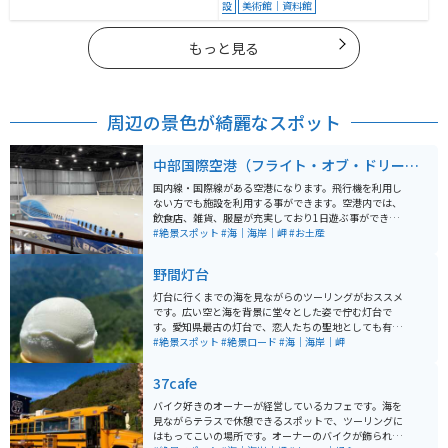
設
美術館｜資料館
もっと見る
周辺の景色が綺麗なスポット
中部国際空港（フライト・オブ・ドリーム
ズ）
国内線・国際線がある空港になります。飛行機を利用し
ない方でも施設を利用する事ができます。空港内では、
飲食店、雑貨、服屋が充実しており1日遊ぶ事ができま
す。テラスで飛行機を見る事ができるので写真撮影で訪
#絶景スポット
#海｜海岸｜岬
#お土産
れている方が多いです。 【フライト・オブ・ドリーム
ズ】 中部国際空港にある空のテーマパークです。施設の
野間灯台
中にはBoeing787の実機が展示されています。コックピ
ットの見学はもちろん、実機が展示されていることを生
灯台に行くまでの海を見ながらのツーリングがおススメ
かして車輪やエンジンなど飛行機を３６０度じっくりと
です。広い空と海を背景に堂々とした姿で佇む灯台で
見ることができ、乗り物好きにはたまらない施設です。
す。愛知県最古の灯台で、恋人たちの聖地としても有名
また、飛行機のそばには広いキッズパークが併設されて
です。天気のいい日はライダーの皆さんがたくさん灯台
#絶景スポット
#絶景ロード
#海｜海岸｜岬
おり家族連れでもオススメな施設です。 施設内には、ス
の前で集まっています。女子人気はかなり高いです。夕
ターバックスなどの飲食店が入居しておりそれぞれの店
暮れ時の景色がとても美しいです。
37cafe
のテラスからも飛行機を眺めながらひと時を過ごすこと
ができます。行き帰りの道は、中部国際空港は海上空港
バイク好きのオーナーが経営しているカフェです。海を
のため潮風が気持ちよく感じられます。
見ながらテラスで休憩できるスポットで、ツーリングに
はもってこいの場所です。オーナーのバイクが飾られて