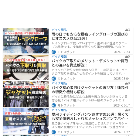
バイク用品
3
雨の日でも安心な最強レイングローブの選び方
とオススメ商品12選！
レイングローブ使っていますか？雨の日に普通のグロー
ブは危険です。操作性が悪くなり事故の原因にもなりま
す。安全と快適に運転するためにもしっかりとしたレイ
モトスポット
2024-02-23
ングローブを準備しておきましょう。この記事ではレイ
バイク知識
0
ングローブの選び方とオススメを紹介します。
バイクの下取りのメリット・デメリットや買取
との違いを徹底解説！
バイクの下取りを検討中の方必見！この記事では、バイ
クの下取りを成功させるポイントを解説しています。実
は、下取りは現金化の手間を省き、乗り換え当日までバ
モトスポット
2025-03-04
イクに乗れる一方で、査定額が低くなる場合も多いため
バイク用品
0
注意が必要です。この記事を読めば、よい条件で下取り
バイク初心者向けジャケットの選び方！種類別
を進めるコツがわかります。
の特徴や機能も解説
バイクに乗る時にどんな上着を着たらいいか迷っている
方必見！バイク用ジャケットは一般のジャケットとは違
い、バイク専用に作られています。動きやすさ・快適
モトスポット
2024-06-17
さ・機能性・デザイン性など様々なメリットがありま
バイク用品
0
す。この記事では、ジャケットの種類や選び方など初心
夏用ライディングパンツおすすめ10選！暑くて
者が知っておくべきことをまとめました。
も安全快適おしゃれなメッシュズボンでバイク
に乗ろう
夏の暑いバイクをもっと快適にしませんか？オールシー
ズン用と夏用のライディングパンツでは、快適さが全然
違います。生地の大半がメッシュ素材で作られた夏用で
モトスポット
2024-07-22
は通気性・透湿性に優れており、熱気を逃しつつ汗をし