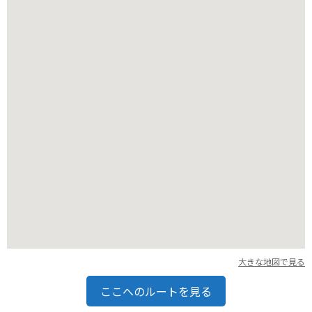
子を購入することができます。試食もたくさん用意されている
ので、自分好みの明太子を探すことができます。
フードコートエリアでは、明太子を使った様々な料理を楽しむ
ことができます。明太子パスタや明太フランスなど、ここでし
か食べられないメニューもたくさんあります。
キッズスペースエリアには、子供が遊べる遊具が設置されてい
ます。子供が遊んでいる間、大人はゆっくりと買い物を楽しむ
ことができます。
バイクで行く場合は、無料の駐車場が完備されているので安心
です。また、周辺には観光スポットも多いので、ツーリングの
目的地にも最適です。
大きな地図で見る
ここへのルートを見る