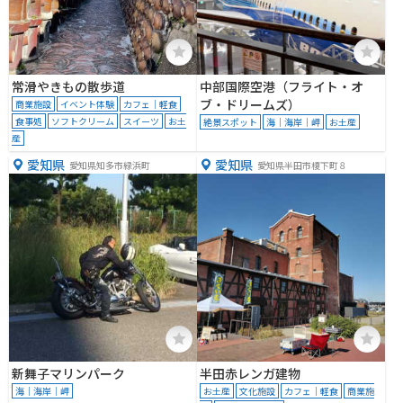
常滑やきもの散歩道
中部国際空港（フライト・オ
ブ・ドリームズ）
商業施設
イベント体験
カフェ｜軽食
食事処
ソフトクリーム
スイーツ
お土
絶景スポット
海｜海岸｜岬
お土産
産
愛知県
愛知県
愛知県知多市緑浜町
愛知県半田市榎下町８
新舞子マリンパーク
半田赤レンガ建物
海｜海岸｜岬
お土産
文化施設
カフェ｜軽食
商業施