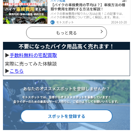
バイク知識
0
っかりと乾かしてくれます。そんな夏用ライディングパ
【バイクの車検費用の平均は？】車検方法の種
ンツの選び方や特徴オススメ商品をまとめました。
類や費用を節約する方法を解説！
バイクの車検費用が知りたい方は必見！この記事では、
バイクの車検費用について詳しく解説します。実は、バ
イクの車検費用は一般的に20,000～70,000円程度です。
モトスポット
2024-10-20
記事を読めば車検費用に関する知識が深まり、費用対効
果が高い車検の計画が可能です。
もっと見る
不要になったバイク用品高く売れます！
▶︎
手数料無料の宅配買取
実際に売ってみた体験談
▶︎
こちら
あなたのオススメスポットを登録しませんか？
モトスポットでは、皆様からオススメスポットを募集しています！
全ライダーのための最高なサービス作りに、ご協力よろしくお願いいたします。
スポットを登録する