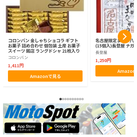
コロンバン 金しゃちショコラ ギフト
名古屋限定まるや八
お菓子 詰め合わせ 個包装 土産 お菓子
(15個入)長登屋 ナ
スイーツ 銘店 ラングドシャ 21枚入り
長登屋
コロンバン
1,250円
1,411円
Amazo
Amazonで見る