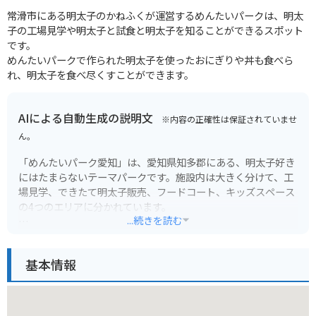
常滑市にある明太子のかねふくが運営するめんたいパークは、明太
子の工場見学や明太子と試食と明太子を知ることができるスポット
です。
めんたいパークで作られた明太子を使ったおにぎりや丼も食べら
れ、明太子を食べ尽くすことができます。
AIによる自動生成の説明文
※内容の正確性は保証されていませ
ん。
「めんたいパーク愛知」は、愛知県知多郡にある、明太子好き
にはたまらないテーマパークです。施設内は大きく分けて、工
場見学、できたて明太子販売、フードコート、キッズスペース
の4つのエリアに分かれています。
...続きを読む
工場見学エリアでは、ガラス越しに明太子の製造工程を見学す
ることができます。普段見ることができない明太子の製造工程
基本情報
を見ることができるので、大人から子供まで楽しむことができ
ます。
できたて明太子販売エリアでは、工場で作られたばかりの明太