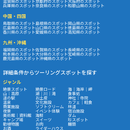
滋賀県のスポット
京都府のスポット
大阪府のスポット
兵庫県のスポット
奈良県のスポット
和歌山県のスポット
中国・四国
鳥取県のスポット
島根県のスポット
岡山県のスポット
広島県のスポット
山口県のスポット
徳島県のスポット
香川県のスポット
愛媛県のスポット
高知県のスポット
九州・沖縄
福岡県のスポット
佐賀県のスポット
長崎県のスポット
熊本県のスポット
大分県のスポット
宮崎県のスポット
鹿児島県のスポット
沖縄県のスポット
詳細条件からツーリングスポットを探す
ジャンル
絶景スポット
絶景ロード
海｜海岸｜岬
山｜高原
湖｜川｜滝
食事処
道の駅
お土産
神社｜寺院
温泉
文化施設
カフェ｜軽食
商業施設
ソフトクリーム
林道
夜景
イベント体験
宿泊施設
美術館｜資料館
海鮮
ダム
キャンプ場
スイーツ
珍スポット
動植物園
お肉
麺類
お酒
ライダーハウス