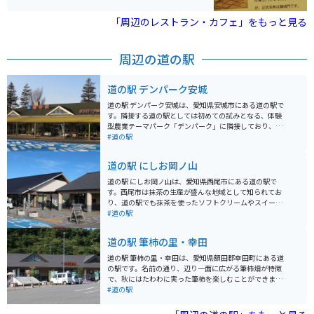
常設展は瓦で奈良時代から歴史がわかるようになってい
ます。 バイクは自転車と共有の駐車場になっています。
「周辺のレストラン・カフェ」をもっと見る
車の駐車場が美術館に一番近いところが少ないのです
が、第２、第３駐車場もあります。
周辺の道の駅
道の駅 デンパーク安城
道の駅 デンパーク安城は、愛知県安城市にある道の駅で
す。隣接する道の駅としては初めての試みとなる、体験
型農業テーマパーク「デンパーク」に隣接しており、花
や緑に囲まれた施設となっています。 デンパークでは、
#道の駅
季節の花々が咲き乱れる花の大温室や、世界の花々を集
めたフローラルプレイスなど、見どころ満載です。 ま
道の駅 にしお岡ノ山
た、地元の農産物直売所では、新鮮な野菜や果物を購入
することができます。 バイクで訪れる場合、デンパーク
道の駅 にしお岡ノ山は、愛知県西尾市にある道の駅で
の駐車場は広く、駐輪スペースも確保されているので安
す。西尾市は抹茶の生産が盛んな地域として知られてお
心です。道の駅 デンパーク安城は、花と緑に囲まれた癒
り、道の駅でも抹茶を使ったソフトクリームやスイーツ
しの空間で、一日ゆっくりと過ごすことができます。地
などが販売されています。 また、道の駅 にしお岡ノ山
#道の駅
域の特産品としては、安城産のイチジクや梨が有名で
は、三河湾を一望できる絶景スポットとしても人気があ
す。
ります。展望台からは、渥美半島や篠崎海岸などを見渡
道の駅 筆柿の里・幸田
すことができ、天気が良ければ富士山も見ることができ
ます。 バイクで訪れる場合、道の駅には広い駐車場が完
道の駅 筆柿の里・幸田は、愛知県額田郡幸田町にある道
備されているので安心です。周辺には、三河湾スカイラ
の駅です。名前の通り、辺り一面に広がる筆柿畑が特徴
インなど、ツーリングに最適なワインディングロードも
で、秋にはたわわに実った筆柿を楽しむことができま
たくさんあります。 西尾市は、抹茶の他にも、うなぎや
す。 道の駅には、地元の新鮮な農産物が並ぶ直売所や、
#道の駅
三河一色えびせんべいなど、美味しいものがたくさんあ
筆柿を使ったソフトクリームやジェラートが味わえるお
ります。道の駅で地元の特産品を味わってみるのもおす
店があります。また、レストランでは、地元産の食材を