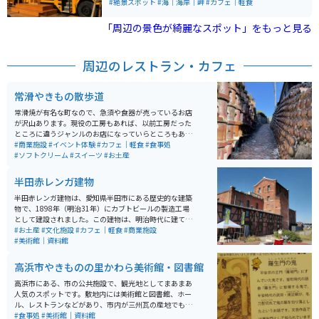
いたり、ライダーが多く集まる場所です。周辺もツーリ
#絶景スポット
#海｜海岸｜岬
#カフェ｜軽食
ングに最適なルートで走って良し、休憩して良しのオス
スメ地域です。
「周辺の景色が綺麗なスポット」をもっと見る
周辺のレストラン・カフェ
常滑やきもの散歩道
常滑焼が有名な町なので、急須や食器が売っているお店
が沢山あります。現役の工房もあれば、以前工房だった
ところに違うジャンルのお店になっていらところもあ
り、食べ歩きしながらぶらぶら散歩を楽しめます。街の
#商業施設
#イベント体験
#カフェ｜軽食
#食事処
あちこちに常滑焼を使ったカバーや道があり、見ていて
#ソフトクリーム
#スイーツ
#お土産
楽しいです。散歩コースになっていて町のあちこちに順
路が書いてあるので、地図がなくても大丈夫です。
半田赤レンガ建物
半田赤レンガ建物は、愛知県半田市にある歴史的な建築
物で、1898年（明治31年）にカブトビールの製造工場
として建設されました。この建物は、明治時代に建てら
れた日本で数少ないレンガ建造物の一つであり、国内屈
#お土産
#文化施設
#カフェ｜軽食
#商業施設
指の規模を誇ります。設計は、明治建築界の三巨頭の一
#美術館｜資料館
人である妻木頼黄によるものです。 現在は、カフェやビ
アホール、ショップなどが入る文化遺産として、明治、
高浜市やきものの里かわら美術館・図書館
大正の頃のビールが再現販売されています。また、その
美しいレンガ造りの外観は、半田市の象徴的存在として
高浜市にある、市の公共施設で、観光地としてまあまあ
も知られ、イベントや講座なども開催されています。戦
人気のスポットです。敷地内には美術館と図書館、ホー
争の時の銃弾の跡も残っており、様々な時を越えて、今
ル、レストランなどがあり、市内が三州瓦の産地でもあ
も残る建築物は一度は訪れる価値があります。
ることから、瓦に特化した美術館になっています。 特に
#食事処
#美術館｜資料館