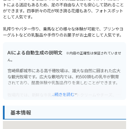
トによる送迎もあるため、足の不自由な人でも安心して訪れること
ができます。四季折々の花が咲き誇る花畑もあり、フォトスポット
として人気です。
乳搾りやバター作り、乗馬などの様々な体験が可能で、プリンやヨ
ーグルトなどの乳製品や手作りのお菓子がお土産として人気です。
AIによる自動生成の説明文
※内容の正確性は保証されていませ
ん。
宮崎県都城市にある高千穂牧場は、雄大な自然に囲まれた広大
な観光牧場です。広大な敷地内では、約500頭もの乳牛が飼育
されており、酪農体験や乳製品作りを楽しむことができます。
...続きを読む
牧場内では、新鮮な牛乳を使ったソフトクリームやチーズ、ヨ
ーグルトなどの乳製品が人気です。また、レストランでは、地
元産の食材をふんだんに使ったバーベキューやジンギスカンを
基本情報
楽しむこともできます。
動物とのふれあい体験も充実しており、牛の乳搾りや子牛への