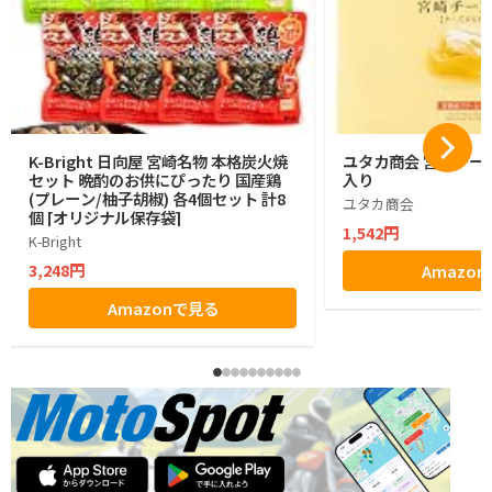
K-Bright 日向屋 宮崎名物 本格炭火焼
ユタカ商会 宮崎チーズ
セット 晩酌のお供にぴったり 国産鶏
入り
(プレーン/柚子胡椒) 各4個セット 計8
ユタカ商会
個 [オリジナル保存袋]
1,542円
K-Bright
3,248円
Amazo
Amazonで見る