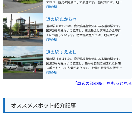
ており、観光の拠点として最適です。 施設内には、地元
の特産品を販売するショップやレストランがあり、霧島
#道の駅
の味覚を楽しむことができます。また、観光案内所で
は、周辺の観光情報を入手することができます。 バイク
道の駅 たからべ
で訪れる場合は、駐車場も広く、休憩場所としても最適
です。周辺には、霧島スカイラインやえびの高原など、
道の駅 たからべは、鹿児島県曽於市にある道の駅です。
絶景を眺めながら走ることができるワインディングロー
国道269号線沿いに位置し、鹿児島県と宮崎県の県境近
ドも多いため、ツーリングにもおすすめです。 霧島は、
くに位置しています。 特産品販売所では、地元産の新鮮
温泉や雄大な自然、歴史を感じられるスポットなど魅力
な野菜や果物をはじめ、焼酎、お茶、お惣菜などが販売
#道の駅
が満載です。道の駅 霧島はそんな霧島観光の拠点とし
されています。レストランでは、地元産の食材を使った
て、ぜひ立ち寄ってみてください。
料理を楽しむことができ、特に「黒豚とんかつ定食」が
道の駅 すえよし
人気です。また、物産館には、地元の工芸品や特産品が
並びます。 バイクで訪れる場合、道の駅 たからべは、広
道の駅 すえよしは、鹿児島県曽於市にある道の駅です。
い駐車場が完備されているので安心して駐車できます。
国道269号線沿いに位置し、豊かな自然に囲まれた休憩
また、周辺には、雄大な霧島連山を望むことができるな
スポットとして人気があります。 地元の特産品を販売す
ど、ツーリングの休憩場所としても最適です。 道の駅 た
る物産館では、新鮮な野菜や果物、加工品などが手に入
#道の駅
からべを訪れた際には、ぜひ、地元産の食材を使った料
ります。特に、曽於市は豚肉の生産が盛んな地域なの
理や特産品を味わってみてください。
で、ブランド豚「曽於さくらポーク」を使ったメンチカ
「周辺の道の駅」をもっと見る
ツやコロッケなどの軽食もおすすめです。また、レスト
ランでは、地元産の食材を使った郷土料理を楽しむこと
ができます。 バイクでのツーリングにも最適な場所で、
spaciousな駐車場があります。道の駅周辺には、緑豊か
オススメスポット紹介記事
な公園や温泉施設など、観光スポットも点在していま
す。