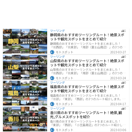
ツーリング
1
静岡県のおすすめツーリングルート！絶景スポ
ットや観光スポットをまとめて紹介
静岡県のおすすめツーリングルートをまとめました！
「北西部」「北東部」「南部（富士山周辺）」の3つのル
ート紹介します。富士山を中心に自然豊かな景色や食事
モトスポット
2023-03-27
を楽しめるスポットが多数あります。バイクで静岡県に
ツーリング
0
ツーリングに行く際は参考にしてください。
山梨県のおすすめツーリングルート！絶景スポ
ットや観光スポットをまとめて紹介
山梨県のおすすめツーリングルートをまとめました！
「北西部」「北東部」「南部（富士山周辺）」の3つのル
ート紹介します。富士山を中心に自然豊かな景色や食事
モトスポット
2023-03-24
を楽しめるスポットが多数あります。バイクで山梨県に
ツーリング
0
ツーリングに行く際は参考にしてください。
福島県のおすすめツーリングルート！絶景スポ
ットや観光スポットをまとめて紹介
福島県のおすすめツーリングルートをまとめました！
「北部」「東部」「西部」の3つのルート紹介します。内
陸部には山々が連なり、海岸線は太平洋に面してるので
モトスポット
2023-04-17
観光スポットが多数あります。バイクで福島県にツーリ
ツーリング
0
ングに行く際は参考にしてください。
香川県のおすすめツーリングルート！絶景,観
光,グルメスポットを紹介
香川県のおすすめツーリングルートをまとめました！
「東部」「西部」「小豆島周辺」の3つのルート紹介しま
す。自然豊かな山から海、絶品グルメを満喫するツーリ
モトスポット
2023-03-06
ングができます。バイクで香川県にツーリングに行く際