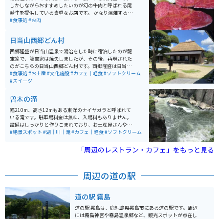
しかしながらおすすめしたいのが幻の牛肉と呼ばれる尾
崎牛を提供している貴重なお店です。 かなり混雑する店
なので日時が決まっているのならば席とメニューをあら
#食事処
#お肉
かじめ予約しておくことをおすすめします。
日当山西郷どん村
西郷隆盛が日当山温泉で湯治をした時に宿泊したのが龍
宝家で、龍宝家は焼失しましたが、その後、再現された
のがこちらの日当山西郷どん村です。西郷隆盛は日当山
を十数回訪れ、温泉や狩りや釣りを楽しんだそうです。
#食事処
#お土産
#文化施設
#カフェ｜軽食
#ソフトクリーム
日当山西郷どん村には、西郷隆盛公が日当山を訪れた際
#スイーツ
に滞在していたお宿を再現された建物や、そのお宿の日
本庭園があり、入場無料です。 敷地内の物産館には、地
曽木の滝
元食材を中心としたレストラン「日当山無垢食堂」があ
ります。 また、日当山温泉の湯を引いた足湯(無料)があ
幅210m、高さ12mもある東洋のナイヤガラと呼ばれて
ります。入り口目の前に無料駐車場があります。
いる滝です。駐車場料金は無料、入場料もありません。
設備はしっかりと作りこまれており、お土産屋さんや軽
食屋さんも充実しています。 高さはそこまでありません
#絶景スポット
#湖｜川｜滝
#カフェ｜軽食
#ソフトクリーム
が、幅が200m超えと非常に大きいので、迫力がありま
す。
「周辺のレストラン・カフェ」をもっと見る
周辺の道の駅
道の駅 霧島
道の駅 霧島は、鹿児島県霧島市にある道の駅です。周辺
には霧島神宮や霧島温泉郷など、観光スポットが点在し