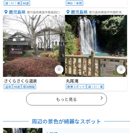
湖｜川｜滝
林道
神社｜寺院
鹿児島県
鹿児島県
鹿児島県霧島市霧島田口２
鹿児島県霧島市牧園町高千
３２４−７
穂
さくらさくら温泉
丸尾滝
温泉
林道
宿泊施設
絶景スポット
湖｜川｜滝
もっと見る
周辺の景色が綺麗なスポット