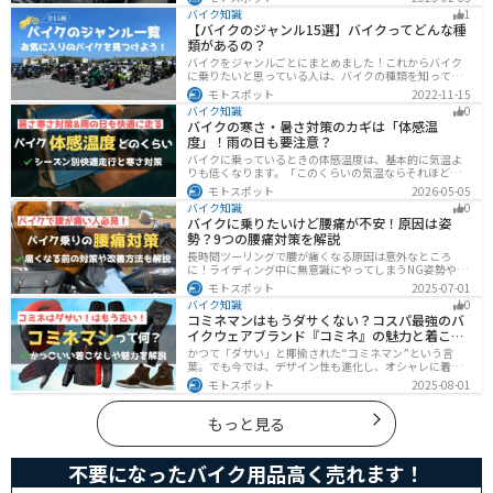
常に自分で管理できるようにしておきましょう。楽に使
バイク知識
1
えるオススメ空気入れをまとめたので、参考にしてくだ
【バイクのジャンル15選】バイクってどんな種
さい。
類があるの？
バイクをジャンルごとにまとめました！これからバイク
に乗りたいと思っている人は、バイクの種類を知って気
になる1台を見つけましょう。特徴やメリットデメリット
モトスポット
2022-11-15
なども記載しているので、デザインだけでなく性能から
バイク知識
0
もバイクを探せるようになると失敗しないバイク選びば
バイクの寒さ・暑さ対策のカギは「体感温
できるようになります。
度」！雨の日も要注意？
バイクに乗っているときの体感温度は、基本的に気温よ
りも低くなります。「このくらいの気温ならそれほど寒
くないだろう」そう考えて通常の装備でバイクに乗った
モトスポット
2026-05-05
ら大変な目に遭った・・・そんな経験のあるライダーも
バイク知識
0
多いのではないでしょうか。今回はバイク走行中の体感
バイクに乗りたいけど腰痛が不安！原因は姿
温度についてご紹介します。体感温度を考慮した快適走
勢？9つの腰痛対策を解説
行のポイントもまとめました。季節や天候を問わずバイ
クに乗る！そんなライダーの方はぜひ参考にしてみてく
長時間ツーリングで腰が痛くなる原因は意外なところ
ださい。[phtml blog-first-h2-module]バイク走行時の体
に！ライディング中に無意識にやってしまうNG姿勢や体
感温度は気温より低め？バイク走行時の体感温度は気温
への負担、今すぐ見直せる予防・対策法をわかりやすく
モトスポット
2025-07-01
と同じではありません。なぜ
解説。腰痛対策に効果的な便利アイテムも紹介し、快適
バイク知識
0
で楽しいツーリングをサポートします。
コミネマンはもうダサくない？コスパ最強のバ
イクウェアブランド『コミネ』の魅力と着こな
し術
かつて「ダサい」と揶揄された“コミネマン”という言
葉。でも今では、デザイン性も進化し、オシャレに着こ
なせるコミネ製品が続々登場。コスパと安全性に優れた
モトスポット
2025-08-01
アイテムを使って、街でもツーリングでも浮かないスマ
ートなスタイルを目指そう！
もっと見る
不要になったバイク用品高く売れます！