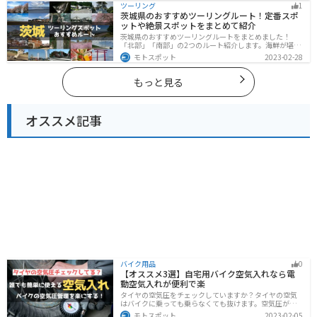
ツーリング
1
は参考にしてください。
茨城県のおすすめツーリングルート！定番スポ
ットや絶景スポットをまとめて紹介
茨城県のおすすめツーリングルートをまとめました！
「北部」「南部」の2つのルート紹介します。海鮮が堪能
できる港や梅の景勝地、自然豊かな山々があるのでツー
モトスポット
2023-02-28
リングにもってこいです。バイクで茨城県にツーリング
に行く際は参考にしてください。
もっと見る
オススメ記事
バイク用品
0
【オススメ3選】自宅用バイク空気入れなら電
動空気入れが便利で楽
タイヤの空気圧をチェックしていますか？タイヤの空気
はバイクに乗っても乗らなくても抜けます。空気圧が下
がると走行性能・燃費・安全性に影響します。空気圧は
モトスポット
2023-02-05