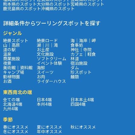
熊本県のスポット
大分県のスポット
宮崎県のスポット
鹿児島県のスポット
沖縄県のスポット
詳細条件からツーリングスポットを探す
ジャンル
絶景スポット
絶景ロード
海｜海岸｜岬
山｜高原
湖｜川｜滝
食事処
道の駅
お土産
神社｜寺院
温泉
文化施設
カフェ｜軽食
商業施設
ソフトクリーム
林道
夜景
イベント体験
宿泊施設
美術館｜資料館
海鮮
ダム
キャンプ場
スイーツ
珍スポット
動植物園
お肉
麺類
お酒
ライダーハウス
東西南北の端
全ての端
日本4端
日本本土4端
北海道4端
本州4端
四国4端
九州4端
季節
春にオススメ
夏にオススメ
秋にオススメ
冬にオススメ
年中オススメ