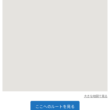
ミルクやり、ポニー乗馬など、子供から大人まで楽しめます。
広大な牧場内は、レンタサイクルで巡るのもおすすめです。バ
イクでお行く場合は、駐車場も完備されているので安心です。
自然を感じながら、動物たちとのふれあいや美味しいグルメを
楽しめる高千穂牧場は、宮崎観光におすすめのスポットです。
大きな地図で見る
ここへのルートを見る