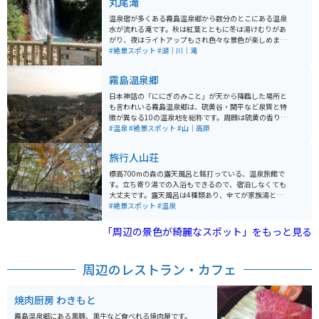
丸尾滝
温泉宿が多くある霧島温泉郷から数分のとこにある温泉
水が流れる滝です。秋は紅葉とともに冬は湯けむりがあ
がり、夜はライトアップもされ色々な景色が楽しめま
す。 無料駐車場がありますが、タイミングによっては混
#絶景スポット
#湖｜川｜滝
雑しています。
霧島温泉郷
日本神話の「ににぎのみこと」が天から降臨した場所と
も言われいる霧島温泉郷は、硫黄谷・関平など泉質と特
徴が異なる10の温泉地を総称です。周囲は硫黄の香りに
満ちており、食事とお土産を販売する施設では足湯を楽
#温泉
#絶景スポット
#山｜高原
しむことができます。宿泊はもちろん、日帰り施設も充
実しています。
旅行人山荘
標高700mの森の露天風呂と銘打っている、温泉旅館で
す。立ち寄り湯での入浴もできるので、宿泊しなくても
大丈夫です。露天風呂は4種類あり、全てが家族湯となっ
ています。秋の紅葉の湯は最高で、真っ赤に紅葉した紅
#絶景スポット
#温泉
葉が非常に綺麗です。 露天風呂に入浴するには、フロン
トにて露天風呂の空き状況を確認後、指定の露天風呂を
「周辺の景色が綺麗なスポット」をもっと見る
予約します。空いていれば、すぐに入浴できます。 立ち
寄り湯は受付開始が12:00からです。料金も大浴場より
若干高いです。山荘内には図書室があり、待ち時間もゆ
周辺のレストラン・カフェ
っくり過ごす事ができます。バイク専用の駐輪場はあり
ませんので、普通車用の駐車場に停車する必要がありま
す。季節によって、景色が変わりますので、何度行って
焼肉厨房 わきもと
も楽しめます。
霧島温泉郷にある黒豚、黒牛など食べれる焼肉屋です。