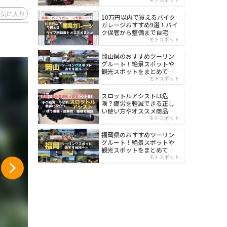
イルド
お気に入り
10万円以内で買えるバイク
ガレージおすすめ9選！バイ
ク保管から整備まで自宅で
楽々
モトスポット
岡山県のおすすめツーリン
グルート！絶景スポットや
観光スポットをまとめて紹
介
モトスポット
スロットルアシストは危
険？疲労を軽減できる正し
い使い方やオススメ商品を
紹介
モトスポット
福岡県のおすすめツーリン
グルート！絶景スポットや
観光スポットをまとめて紹
介
モトスポット