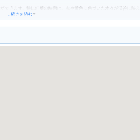
とができます。特に紅葉の時期は、赤や黄色に色づいた木々が渓谷に映
...続きを読む
ているため、駐車場にバイクを停めてから徒歩で散策することになりま
あるので、合わせて訪れてみるのもおすすめです。