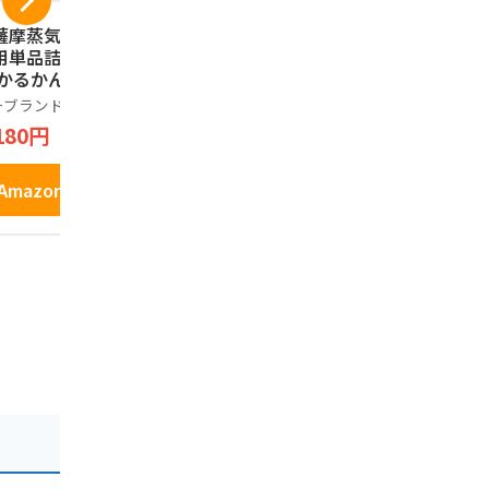
薩摩蒸気屋】 ご自
鹿児島ユタカ 鹿児島
鹿児島県旅
用単品詰合せセッ
の恋人 12個
イドブック
 かるかん2個 /かす
市・桜島・
鹿児島ユタカ
どん3個 /焼きどう
屋久島・奄
ーブランド品
1,732円
99円
つ4個(プレーン/焦
観光スポッ
180円
しバター/チョコ/
ゃない！鹿
節限定 各1個) 鹿
メからお土
Amazonで見る
Amazo
島土産 ご自宅用
児島の魅力
Amazonで見る
菓子 ※常温配送ポ
島観光ガイ
ト投函