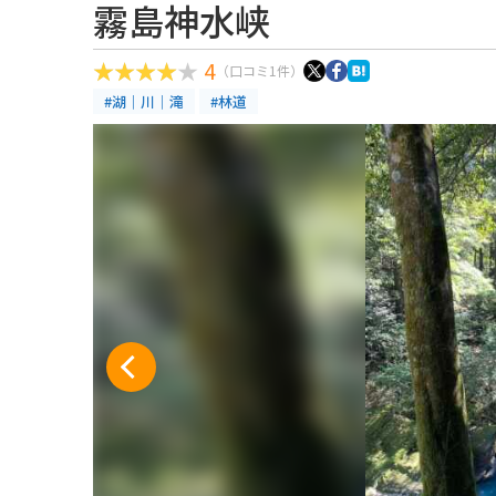
霧島神水峡
4
（口コミ1件）
#湖｜川｜滝
#林道