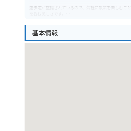
遊歩道が整備されているので、気軽に散策を楽しむこ
を呑む美しさです。
バイクで訪れる場合、渓谷沿いの道は通行止めとなっ
基本情報
辺には、霧島神宮や霧島温泉郷などの観光スポットも