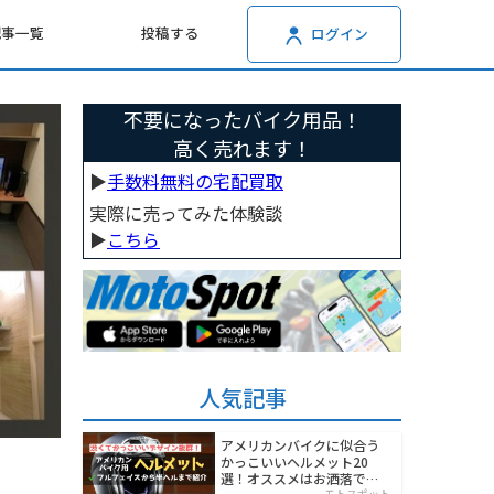
記事一覧
投稿する
ログイン
不要になったバイク用品！
高く売れます！
▶︎
手数料無料の宅配買取
実際に売ってみた体験談
▶︎
こちら
人気記事
アメリカンバイクに似合う
かっこいいヘルメット20
選！オススメはお洒落でワ
モトスポット