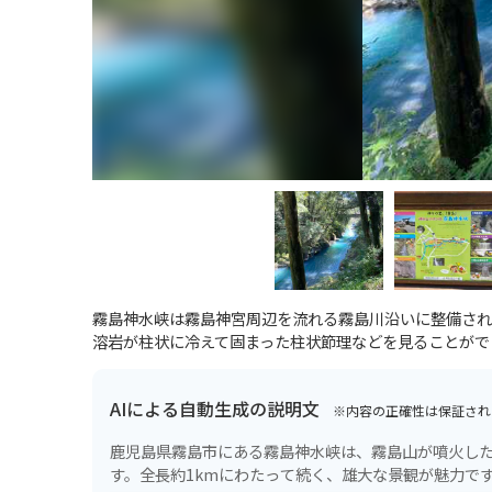
霧島神水峡は霧島神宮周辺を流れる霧島川沿いに整備された
溶岩が柱状に冷えて固まった柱状節理などを見ることがで
AIによる自動生成の説明文
※内容の正確性は保証され
鹿児島県霧島市にある霧島神水峡は、霧島山が噴火し
す。全長約1kmにわたって続く、雄大な景観が魅力で