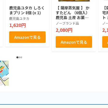
鹿児島ユタカ しろく
【 薩摩蒸気屋 】 か
【
まプリン 8個 (x 1)
すたどん （6個入）
宅
鹿児島 土産 お菓子
ト
鹿児島ユタカ
手提げ袋付き
た
ノーブランド品
ノ
1,620円
な
2,080円
2,
が
季
Amazonで見る
児
Amazonで見る
お
ス