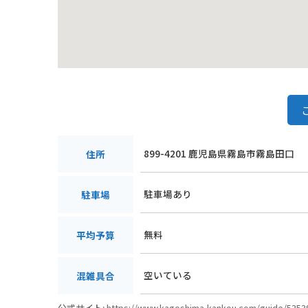
899-4201 鹿児島県霧島市霧島田口
住所
駐車場あり
駐車場
無料
平均予算
空いている
混雑具合
公式サイト:
https://www.kagoshima-kankou.com/guide/5353