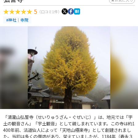
5
（口コミ1件）
#神社｜寺院
「清瀧山弘誓寺（せいりゅうざん・ぐぜいじ）」は、地元では「宇
土の観音さん」「宇土観音」として親しまれています。この寺は約1
400年前、法道仙人によって「天地山極楽寺」として創建されまし
た。当初は多くの僧坊があり、栄えていましたが、1184年（寿永３