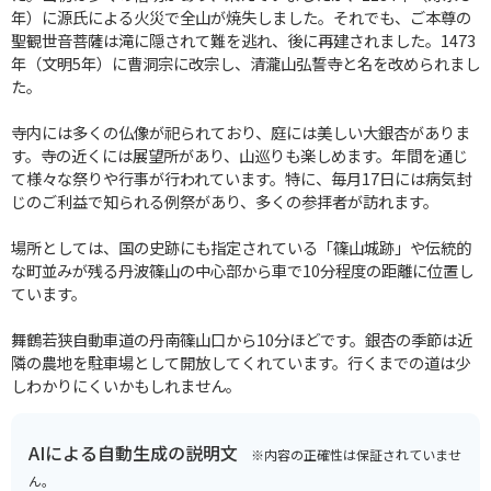
年）に源氏による火災で全山が焼失しました。それでも、ご本尊の
聖観世音菩薩は滝に隠されて難を逃れ、後に再建されました。1473
年（文明5年）に曹洞宗に改宗し、清瀧山弘誓寺と名を改められまし
た。
寺内には多くの仏像が祀られており、庭には美しい大銀杏がありま
す。寺の近くには展望所があり、山巡りも楽しめます。年間を通じ
て様々な祭りや行事が行われています。特に、毎月17日には病気封
じのご利益で知られる例祭があり、多くの参拝者が訪れます。
場所としては、国の史跡にも指定されている「篠山城跡」や伝統的
な町並みが残る丹波篠山の中心部から車で10分程度の距離に位置し
ています。
舞鶴若狭自動車道の丹南篠山口から10分ほどです。銀杏の季節は近
隣の農地を駐車場として開放してくれています。行くまでの道は少
しわかりにくいかもしれません。
AIによる自動生成の説明文
※内容の正確性は保証されていませ
ん。