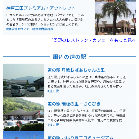
す。最上流部には通天湖と観光レクリエーション施設が
神戸三田プレミアム・アウトレット
あり、休日には多くの人が訪れます。渓谷は昭和7年に名
勝に指定されています。 オートキャンプサイトがありま
ロサンゼルス市郊外の高級住宅地・パサディナをモデル
す。素泊まりのプランは用意されていませんが、手ぶら
とした「開放感のあるプレミアムな大人の街」。国内外
で利用可能な7タイプのキャンプサイトがあり、キャン
の著名ブランドが揃い、ショッピングが楽しめます。 ア
プ初心者の方も簡単にグランピングなどを楽しむことが
ウトレットモールの店舗面積順位で、国内第2位（西日
#食事処
#カフェ｜軽食
#商業施設
できます。テント内は、冬でも床暖房が設置されていた
本最大）です。山の中にあるので、敷地は大きいです。
り、冷蔵庫もあるため、キャンプとは思えないほど快適
駐車場はとても広いですが土日の夕方は出る時に混みま
「周辺のレストラン・カフェ」をもっと見る
です。また、温泉も同じ施設内にあるため、とても便利
す。
です。
周辺の道の駅
道の駅 丹波おばあちゃんの里
道の駅 丹波おばあちゃんの里は、兵庫県丹波市にある道
の駅です。地元でとれた新鮮な野菜や、丹波の特産品で
ある黒豆を使ったお菓子、地元のお母さんたちが作った
美味しいお弁当などが販売されています。 バイクで行く
#道の駅
場合は、道の駅に併設されている広い駐車場があるので
安心です。丹波地方は自然豊かで、ツーリングにも最適
道の駅 瑞穂の里・さらびき
なエリアです。周辺には、丹波焼で有名な立杭焼の里
や、秋の紅葉が美しい高源寺など、観光スポットもたく
道の駅 瑞穂の里・さらびきは、京都府のほぼ中央に位置
さんあります。 丹波おばあちゃんの里の名物は、なんと
し、豊かな自然と歴史を感じられる道の駅です。 特産品
いっても地元のお母さんたちが作る手作り弁当です。地
である新鮮な野菜や果物が人気で、地元産の食材を使っ
元の食材をふんだんに使った、どこか懐かしい味わいが
たレストランでは、美味しい料理を味わえます。 周辺に
#道の駅
人気です。また、併設のレストランでは、丹波の食材を
は、国の重要文化財に指定されている「正寿院」や、美
使った料理を楽しむことができます。
しい紅葉が楽しめる「瑠璃渓谷」など、観光スポットも
道の駅 北はりまエコミュージアム
充実しており、ツーリングの休憩場所としても最適で