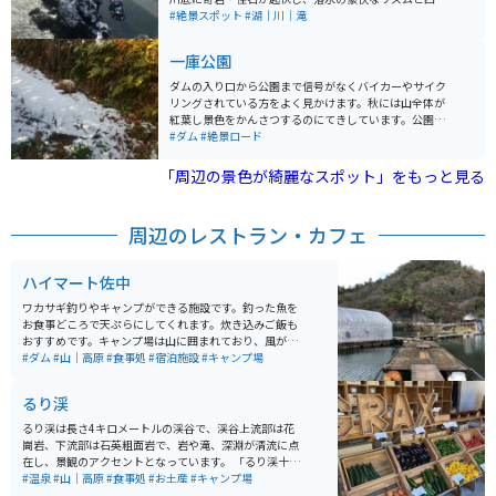
折々の水模様が魅力的なスポットとして知られていま
#絶景スポット
#湖｜川｜滝
す。竜の躍動に似た景観から「闘竜灘」と名付けられた
と伝えられています。 闘竜灘は、岩に阻まれた川の流れ
一庫公園
が激流や滝を形成しており、自然の力強さを感じること
ができる場所です。その壮大な自然景観に圧倒されま
ダムの入り口から公園まで信号がなくバイカーやサイク
す。また、この地域はハイキングや散策にも適してお
リングされている方をよく見かけます。秋には山全体が
り、自然を楽しみながら健康的なアクティビティを楽し
紅葉し景色をかんさつするのにてきしています。公園自
むことができます。四季折々の美しい景色を楽しむこと
体も整備されており家族ずれや幼稚園小学生のバス旅行
#ダム
#絶景ロード
ができ、特に春の新緑や秋の紅葉の季節には、さらに美
などでも利用されています。
しい景観を楽しむことができます。 アクセスは、車では
「周辺の景色が綺麗なスポット」をもっと見る
中国自動車道「滝野社IC」より約5分、電車ではJR加古
川線「滝駅」下車後、徒歩約5分の場所にあります。駐車
場も完備されているため、車での訪問も便利です。鮎漁
周辺のレストラン・カフェ
が有名で、近くには少しお高いですが、和食屋さんもあ
り一人でもゆったりと食事を楽しめます。
ハイマート佐中
ワカサギ釣りやキャンプができる施設です。釣った魚を
お食事どころで天ぷらにしてくれます。炊き込みご飯も
おすすめです。キャンプ場は山に囲まれており、風が強
く吹く為、夏場に行くのをオススメします。デイキャン
#ダム
#山｜高原
#食事処
#宿泊施設
#キャンプ場
プやBBQもできるので、手軽に行けます。
るり渓
るり渓は長さ4キロメートルの渓谷で、渓谷上流部は花
崗岩、下流部は石英粗面岩で、岩や滝、深淵が清流に点
在し、景観のアクセントとなっています。 「るり渓十二
勝」には、玉走盤や双龍渕など特徴ある名前がつけられ
#温泉
#山｜高原
#食事処
#お土産
#キャンプ場
ており、両岸には広葉樹やアカマツが生い茂っていま