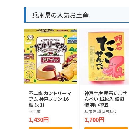
兵庫県の人気お土産
不二家 カントリーマ
神戸土産 明石たこせ
アム 神戸プリン 16
んべい 12枚入 個包
個 (x 1)
装 神戸樽五
不二家
兵庫津 樽屋五兵衛
1,430円
1,700円