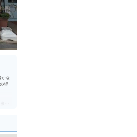
豊かな
の場
、事前
中に立
は、
ことも