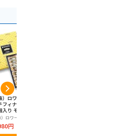
株）ロワール 神戸
神戸土産 神戸プリ
神戸限定 
チフィナンシェ ２
ン４個入り
産 モロゾフ
個入り モンロワー
orozoff k
神戸プリン
 神戸 岡本 神戸土
フのプリン
株）ロワール
モロゾフ
1,750円
 洋菓子
神戸 Puddi
980円
1,600円
kies KO
8個
Amazonで見る