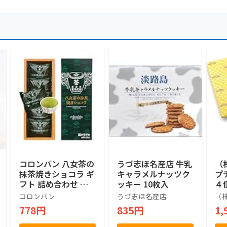
コロンバン 八女茶の
うづ志ほ名産店 牛乳
（
抹茶焼きショコラ ギ
キャラメルナッツク
プ
フト 詰め合わせ 個
ッキー 10枚入
４
包装 プレゼント 土
ル
コロンバン
うづ志ほ名産店
（
産 お菓子 抹茶 焼き
産
778円
835円
1,
ショコラ 5個入り