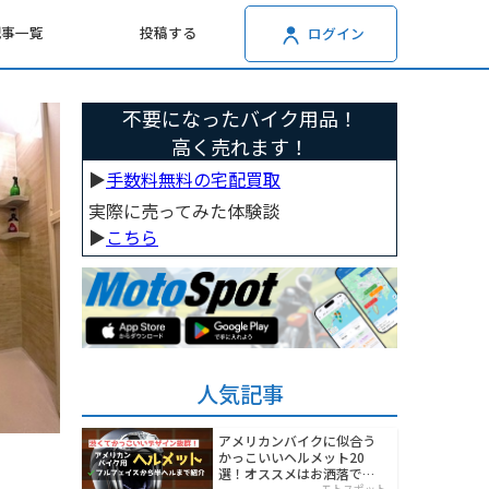
記事一覧
投稿する
ログイン
不要になったバイク用品！
高く売れます！
▶︎
手数料無料の宅配買取
実際に売ってみた体験談
▶︎
こちら
人気記事
アメリカンバイクに似合う
かっこいいヘルメット20
選！オススメはお洒落でワ
モトスポット