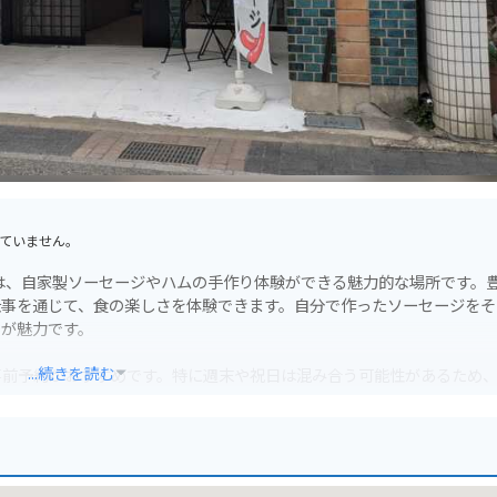
ていません。
は、自家製ソーセージやハムの手作り体験ができる魅力的な場所です。
仕事を通じて、食の楽しさを体験できます。自分で作ったソーセージをそ
のが魅力です。
...続きを読む
事前予約がおすすめです。特に週末や祝日は混み合う可能性があるため
りにとって嬉しいのは、駐車場が完備されていること。ツーリングの途
は、自然豊かな観光スポットも多く、バイクでの移動も快適です。近くに
る景色を堪能できます。また、城崎温泉も近く、温泉で旅の疲れを癒す