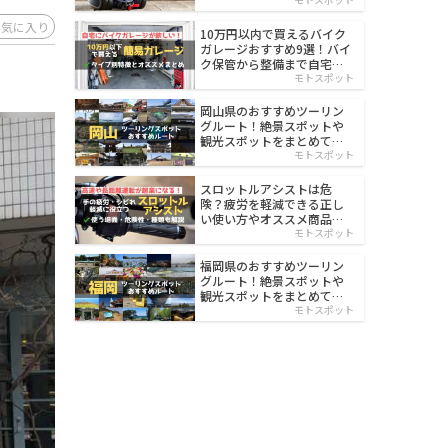
イルド
お気に入り
10万円以内で買えるバイク
ガレージおすすめ9選！バイ
ク保管から整備まで自宅で
楽々
モトスポット
岡山県のおすすめツーリン
グルート！絶景スポットや
観光スポットをまとめて紹
介
モトスポット
スロットルアシストは危
険？疲労を軽減できる正し
い使い方やオススメ商品を
紹介
モトスポット
福岡県のおすすめツーリン
グルート！絶景スポットや
観光スポットをまとめて紹
介
モトスポット