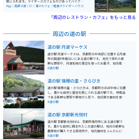
感じられます。ライダースカフェなだけあってバイクで
来ている方が多いですが、車も停められるためどちらで
#山｜高原
#湖｜川｜滝
#カフェ｜軽食
#ライダーハウス
行っても楽しめます。 美山町産のお米や自家栽培の無農
薬野菜、平飼い卵を使用した料理を提供し、美しい自然
「周辺のレストラン・カフェ」をもっと見る
を眺めながら食事を楽しむことができます。カフェのチ
キンオーバーライスは絶品です。バスケットゴールやキ
ックボードなども置いてあるので、体を動かすこともで
周辺の道の駅
きます。洗車する場所もあるのでとても良いツーリング
スポットです。
道の駅 丹波マーケス
道の駅 丹波マーケスは、京都府の中央部に位置する丹波
市の国道9号線沿いにある道の駅です。 地元で採れた新
鮮な野菜や、丹波名物の黒豆を使ったお菓子、地元産の
豚肉を使った加工品など、丹波の特産品が数多く販売さ
#道の駅
れています。 レストランでは、丹波の食材をふんだんに
使った料理を楽しむことができます。 バイクで訪れる場
道の駅 瑞穂の里・さらびき
合、道の駅には広い駐車場が完備されているので安心で
す。 周辺には、山や川の自然豊かな景色が広がってお
道の駅 瑞穂の里・さらびきは、京都府のほぼ中央に位置
り、ツーリングの休憩場所としても最適です。 道の駅 丹
し、豊かな自然と歴史を感じられる道の駅です。 特産品
波マーケスから少し足を延ばせば、丹波焼の里として知
である新鮮な野菜や果物が人気で、地元産の食材を使っ
られる立杭陶の郷や、紅葉の名所として知られる高源寺
たレストランでは、美味しい料理を味わえます。 周辺に
#道の駅
など、魅力的な観光スポットも点在しています。
は、国の重要文化財に指定されている「正寿院」や、美
しい紅葉が楽しめる「瑠璃渓谷」など、観光スポットも
道の駅 京都新光悦村
充実しており、ツーリングの休憩場所としても最適で
す。バイクスタンドも設置されています。 また、道の駅
道の駅 京都新光悦村は、京都府南丹市にある道の駅で
の隣には「丹波ワインハウス」があり、地元産のワイン
す。豊かな自然に囲まれたこの道の駅は、地元の新鮮な
の試飲や購入も楽しめます。 【おすすめポイント】 * 地
農産物が購入できる直売所や、地元食材をふんだんに使
元産の新鮮な野菜や果物が購入できる * 丹波ワインの試
った料理が楽しめるレストランが人気です。 特に、丹波
#道の駅
飲や購入ができる * 周辺に歴史的な建造物や自然豊かな