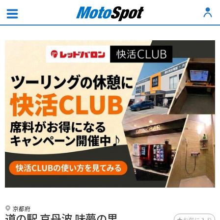
京都府
道の駅 京丹波 味夢の里
お気に入り