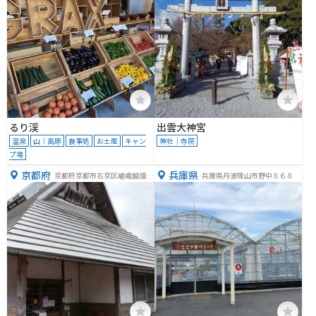
るり渓
出雲大神宮
温泉
山｜高原
食事処
お土産
キャン
神社｜寺院
プ場
京都府
兵庫県
京都府京都市右京区嵯峨越畑鍋
兵庫県丹波篠山市野中８６８
浦１０９−１