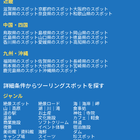
近畿
滋賀県のスポット
京都府のスポット
大阪府のスポット
兵庫県のスポット
奈良県のスポット
和歌山県のスポット
中国・四国
鳥取県のスポット
島根県のスポット
岡山県のスポット
広島県のスポット
山口県のスポット
徳島県のスポット
香川県のスポット
愛媛県のスポット
高知県のスポット
九州・沖縄
福岡県のスポット
佐賀県のスポット
長崎県のスポット
熊本県のスポット
大分県のスポット
宮崎県のスポット
鹿児島県のスポット
沖縄県のスポット
詳細条件からツーリングスポットを探す
ジャンル
絶景スポット
絶景ロード
海｜海岸｜岬
山｜高原
湖｜川｜滝
食事処
道の駅
お土産
神社｜寺院
温泉
文化施設
カフェ｜軽食
商業施設
ソフトクリーム
林道
夜景
イベント体験
宿泊施設
美術館｜資料館
海鮮
ダム
キャンプ場
スイーツ
珍スポット