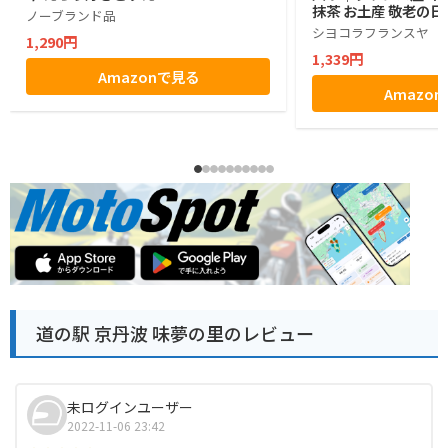
抹茶 お土産 敬老の日
ノーブランド品
シヨコラフランスヤ
1,290円
1,339円
Amazonで見る
Amazo
道の駅 京丹波 味夢の里のレビュー
未ログインユーザー
2022-11-06 23:42