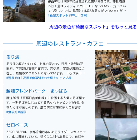
鍬山神社は709年に建立された古いお寺です。神社周辺
辺にはゴルフ場もあったり、配達業の方も利用する道な
へ行く道はワィディングロードになっていて、走ってい
ので、比較的安心して絶景を楽しめます。
ても楽しいです。季節外れは訪れる人が少ないですが、
紅葉が綺麗な神社ですので、秋が特にオススメです。
#絶景スポット
#神社｜寺院
「周辺の景色が綺麗なスポット」をもっと見る
周辺のレストラン・カフェ
るり渓
るり渓は長さ4キロメートルの渓谷で、渓谷上流部は花
崗岩、下流部は石英粗面岩で、岩や滝、深淵が清流に点
在し、景観のアクセントとなっています。 「るり渓十二
勝」には、玉走盤や双龍渕など特徴ある名前がつけられ
#温泉
#山｜高原
#食事処
#お土産
#キャンプ場
ており、両岸には広葉樹やアカマツが生い茂っていま
す。最上流部には通天湖と観光レクリエーション施設が
越畑フレンドパーク まつばら
あり、休日には多くの人が訪れます。渓谷は昭和7年に名
勝に指定されています。 オートキャンプサイトがありま
府道50号「京都日吉美山線」に位置する人気のそば屋で
す。素泊まりのプランは用意されていませんが、手ぶら
す。十割そばをはじめとする色々なトッピングが付けら
で利用可能な7タイプのキャンプサイトがあり、キャン
れたそばが楽しめます。店の前には常に多くのお客さん
プ初心者の方も簡単にグランピングなどを楽しむことが
が待っています。 府道50号線は、狭い道と連続カーブ、
#食事処
#麺類
できます。テント内は、冬でも床暖房が設置されていた
アップダウンが激しく「腐道」と呼ばれる道路ですが、
り、冷蔵庫もあるため、キャンプとは思えないほど快適
バイクツーリングならむしろ楽しめる道になっていま
ゼロベース
です。また、温泉も同じ施設内にあるため、とても便利
す。
です。
ZERO-BASEは、京都府南丹市にあるライダースカフェで
す。山に囲まれていて、近くには川もあるので、自然を