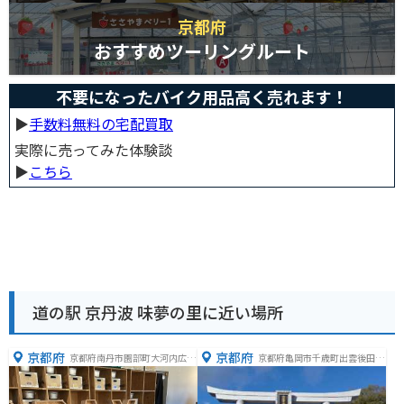
京都府
おすすめツーリングルート
不要になったバイク用品高く売れます！
▶︎
手数料無料の宅配買取
実際に売ってみた体験談
▶︎
こちら
道の駅 京丹波 味夢の里に近い場所
京都府
京都府
京都府南丹市園部町大河内広谷
京都府亀岡市千歳町出雲後田無
１−１４
番地