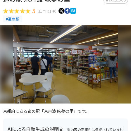
5
（口コミ1件）
#道の駅
京都府にある道の駅「京丹波 味夢の里」です。
AIによる自動生成の説明文
※内容の正確性は保証されていませ