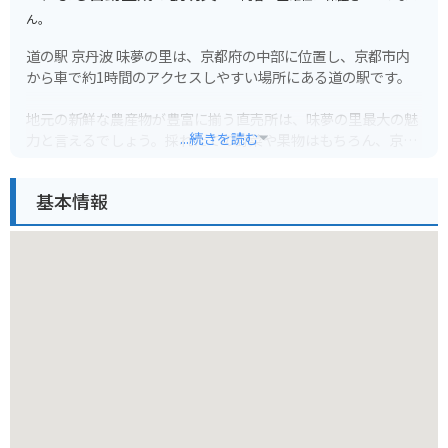
ん。
道の駅 京丹波 味夢の里は、京都府の中部に位置し、京都市内
から車で約1時間のアクセスしやすい場所にある道の駅です。
地元の新鮮な農産物が豊富に揃う直売所は、味夢の里最大の魅
...続きを読む
力と言えるでしょう。採れたての野菜や果物はもちろん、京丹
波高原豚や黒豆など、この地域ならではの特産品も数多く取り
扱っています。
基本情報
食事処では、地元食材をふんだんに使った料理を楽しむことが
できます。人気メニューは、京丹波高原豚を使ったカツ丼や、
黒豆を使ったソフトクリームなど。
バイクで訪れる際は、道の駅に併設された広い駐車場が利用で
きます。ツーリングの休憩スポットとしても最適です。
周辺には、丹波篠山城跡や立杭寺などの観光スポットも点在し
ており、観光拠点としても便利です。