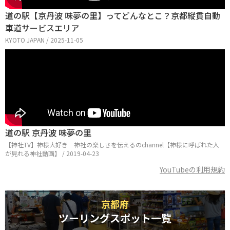
道の駅【京丹波 味夢の里】ってどんなとこ？京都縦貫自動
車道サービスエリア
KYOTO JAPAN / 2025-11-05
道の駅 京丹波 味夢の里
【神社TV】神様大好き 神社の楽しさを伝えるのchannel【神様に呼ばれた人
が見れる神社動画】 / 2019-04-23
YouTubeの利用規約
京都府
ツーリングスポット一覧