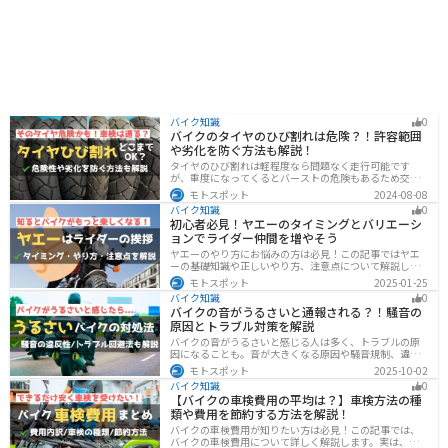
バイク知識
0
バイクのタイヤのひび割れは危険？！許容範囲
や劣化を防ぐ方法も解説！
タイヤのひび割れは軽程度なら問題なく走行可能です
が、重度になってくるとバーストの危険もあるため交換
が必要です。どの程度なら大丈夫なのか、タイヤのひび
モトスポット
2024-08-08
割れを防ぐ方法などまとめました。快適安全にバイクに
バイク知識
0
乗るためにもしっかりとチェックしておきましょう。
初心者必見！ヤエーのタイミングとバリエーシ
ョンでライダー仲間を増やそう
ヤエーのやり方にお悩みの方は必見！この記事ではヤエ
ーの基礎知識や正しいやり方、注意点について解説しま
す。実はヤエーには、ツーリング中の連帯感を高める効
モトスポット
2025-01-25
果があります。この記事を読めば、ヤエーの楽しみ方と
バイク知識
0
安全に行うポイントがわかるでしょう。
バイクの音がうるさいと通報される？！騒音の
原因とトラブル対策を解説
バイクの音がうるさいと感じる人は多く、トラブルの原
因になることも。音が大きくなる原因や騒音規制、違反
になるケースを解説し、ライダーができるマナーや配慮
モトスポット
2025-10-02
の方法、さらには他人のバイクが迷惑なときの正しい対
バイク知識
0
処法まで紹介します。バイク好きも、周囲の騒音に悩む
【バイクの車検費用の平均は？】車検方法の種
人も必見の内容です。
類や費用を節約する方法を解説！
バイクの車検費用が知りたい方は必見！この記事では、
バイクの車検費用について詳しく解説します。実は、バ