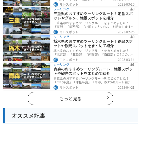
津温泉や伊香保温泉など全国でも有名な温泉や豊かな自
モトスポット
2023-03-10
然を満喫するツーリングができます。バイクで群馬県に
ツーリング
0
ツーリングに行く際は参考にしてください。
三重県のおすすめツーリングルート！定番スポ
ットやグルメ、絶景スポットを紹介
三重県のおすすめツーリングルートをまとめました！
「東部」「南西部」「北部」の3つのルート紹介します。
標高の高いスカイラインからリアス式海岸まであるの
モトスポット
2023-02-25
で、飽きることなくツーリングを堪能できます。バイク
ツーリング
0
で三重県にツーリングに行く際は参考にしてください。
栃木県のおすすめツーリングルート！絶景スポ
ットや観光スポットをまとめて紹介
栃木県のおすすめツーリングルートをまとめました！
「北東部」「北西部」「南東部」「南西部」の4つのルー
ト紹介します。日本を代表する神社や広大な山や滝、湖
モトスポット
2023-03-14
などを歴史や自然を満喫するツーリングができます。バ
ツーリング
1
イクで栃木県にツーリングに行く際は参考にしてくださ
青森のおすすめツーリングルート！絶景スポッ
い。
トや観光スポットをまとめて紹介
青森県のおすすめツーリングルートをまとめました！
「下北半島」「津軽半島」「南部」の3つのルート紹介し
ます。自然に恵まれた風光明媚な景色や歴史文化に触れ
モトスポット
2023-04-21
られる観光スポットが多くあります。バイクで青森県に
ツーリングに行く際は参考にしてください。
もっと見る
オススメ記事