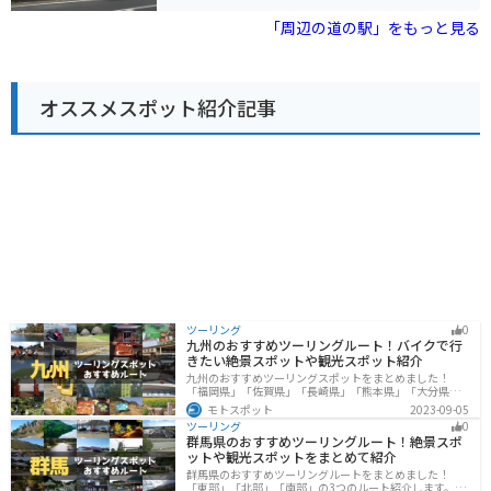
地方は栗の産地として有名で、秋には栗を使ったスイー
観光スポットが多い
ツなども販売されています。また、周辺には、紅葉の名
「周辺の道の駅」をもっと見る
所として知られる高雄や、清滝川沿いの美しい景色が楽
しめる嵐山など、観光スポットも豊富です。 バイクで訪
れる場合、駐車場も広く停めやすいので安心です。道の
駅を起点に、京都市内とはまた違った、自然豊かな景色
オススメスポット紹介記事
を楽しみながらツーリングするのもおすすめです。
ツーリング
0
九州のおすすめツーリングルート！バイクで行
きたい絶景スポットや観光スポット紹介
九州のおすすめツーリングスポットをまとめました！
「福岡県」「佐賀県」「長崎県」「熊本県」「大分県」
「宮崎都」「鹿児島県」の各県の観光地紹介します。自
モトスポット
2023-09-05
然豊かな山々や湖、温泉地が点在し、四季折々の景色を
ツーリング
0
楽しめるスポットが多数あります。バイクで九州にツー
群馬県のおすすめツーリングルート！絶景スポ
リングに行く際は参考にしてください。
ットや観光スポットをまとめて紹介
群馬県のおすすめツーリングルートをまとめました！
「東部」「北部」「南部」の3つのルート紹介します。草