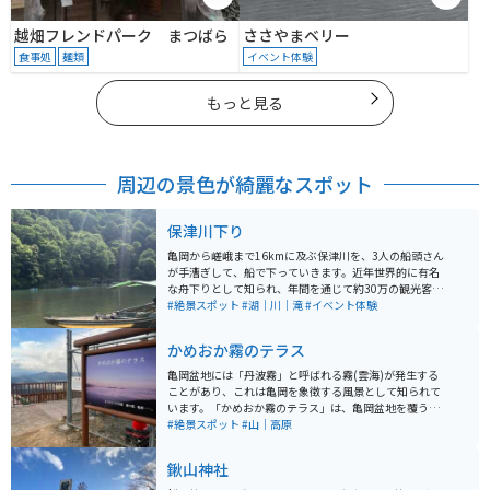
越畑フレンドパーク まつばら
ささやまベリー
食事処
麺類
イベント体験
もっと見る
周辺の景色が綺麗なスポット
保津川下り
亀岡から嵯峨まで16kmに及ぶ保津川を、3人の船頭さん
が手漕ぎして、船で下っていきます。近年世界的に有名
な舟下りとして知られ、年間を通じて約30万の観光客が
訪れ、外国人もとても多いです。春は桜、初夏は新緑、
#絶景スポット
#湖｜川｜滝
#イベント体験
秋は紅葉と、四季それぞれの自然美とスリルを満喫でき
るアクティビティです。
かめおか霧のテラス
亀岡盆地には「丹波霧」と呼ばれる霧(雲海)が発生する
ことがあり、これは亀岡を象徴する風景として知られて
います。「かめおか霧のテラス」は、亀岡盆地を覆う雲
海を一望できる場所で、2018年に開設されました。朝方
#絶景スポット
#山｜高原
の晴れた早朝に望む風景は特に素晴らしいです。公式サ
イトも作られており、霧がかった絶景を見やすいタイミ
鍬山神社
ングなども掲載されています。 亀岡ICから約10分で到着
します。少し幅の狭い山道を登る必要がありますが、周