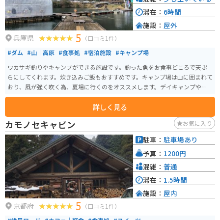
部から車で10分程度の距離に位置しています。 舞鶴若狭自動車道の丹南篠山
滞在：
6時間
口から10分ほどです。銀杏の季節は近隣の農地を駐車場として開放してくれ
施設：
屋外
ています。行くまでの道は少しわかりにくいかもしれません。
5
兵庫県
（口コミ1件）
#ダム
#山｜高原
#食事処
#宿泊施設
#キャンプ場
ワカサギ釣りやキャンプができる施設です。釣った魚をお食事どころで天ぷ
らにしてくれます。炊き込みご飯もおすすめです。キャンプ場は山に囲まれて
おり、風が強く吹く為、夏場に行くのをオススメします。デイキャンプやBB
Qもできるので、手軽に行けます。
詳しく見る
カモノセキャビン
お気に入り
駐車：
駐車場あり
予算：
1200円
混雑：
普通
滞在：
1.5時間
施設：
屋内
5
京都府
（口コミ1件）