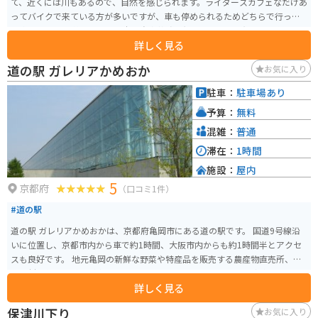
て、近くには川もあるので、自然を感じられます。ライダースカフェなだけあ
ってバイクで来ている方が多いですが、車も停められるためどちらで行って
も楽しめます。 美山町産のお米や自家栽培の無農薬野菜、平飼い卵を使用し
詳しく見る
た料理を提供し、美しい自然を眺めながら食事を楽しむことができます。カ
フェのチキンオーバーライスは絶品です。バスケットゴールやキックボード
道の駅 ガレリアかめおか
お気に入り
なども置いてあるので、体を動かすこともできます。洗車する場所もあるの
でとても良いツーリングスポットです。
駐車：
駐車場あり
予算：
無料
混雑：
普通
滞在：
1時間
施設：
屋内
5
京都府
（口コミ1件）
#道の駅
道の駅 ガレリアかめおかは、京都府亀岡市にある道の駅です。 国道9号線沿
いに位置し、京都市内から車で約1時間、大阪市内からも約1時間半とアクセ
スも良好です。 地元亀岡の新鮮な野菜や特産品を販売する農産物直売所、地
元食材を使った料理が楽しめるレストラン、お土産コーナーなどがあります。
詳しく見る
特に、丹波栗や松茸など、季節の食材を使った料理やスイーツはおすすめで
す。 ツーリングの休憩場所としても人気があり、バイクスタンドも設置され
保津川下り
お気に入り
ています。 周辺には、湯の花温泉やるり渓など、観光スポットも点在してい