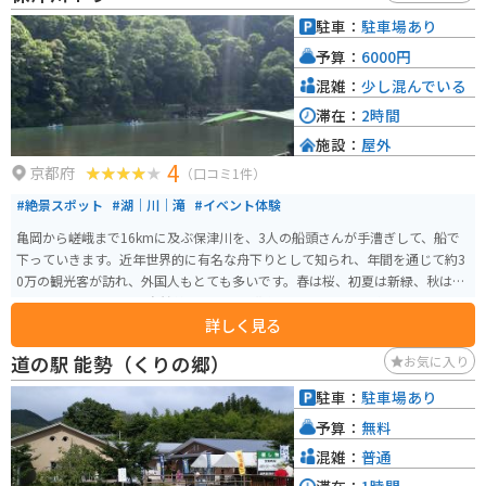
ます。 【おすすめポイント】 * 亀岡市内や近隣地域の特産品が購入できる *
駐車：
駐車場あり
新鮮な地元野菜が購入できる * バイクスタンドがあるので、ツーリングの休
予算：
6000円
憩に最適 * レストランでは地元食材を使った料理が楽しめる 【周辺情報】 *
湯の花温泉 * るり渓 【その他】 * 住所：京都府亀岡市曽我部町北条大谷1-1 *
混雑：
少し混んでいる
電話番号：0771-22-0690 * 駐車場：大型車12台、普通車70台 * 休館日：年中
滞在：
2時間
無休
施設：
屋外
4
京都府
（口コミ1件）
#絶景スポット
#湖｜川｜滝
#イベント体験
亀岡から嵯峨まで16kmに及ぶ保津川を、3人の船頭さんが手漕ぎして、船で
下っていきます。近年世界的に有名な舟下りとして知られ、年間を通じて約3
0万の観光客が訪れ、外国人もとても多いです。春は桜、初夏は新緑、秋は紅
葉と、四季それぞれの自然美とスリルを満喫できるアクティビティです。
詳しく見る
道の駅 能勢（くりの郷）
お気に入り
駐車：
駐車場あり
予算：
無料
混雑：
普通