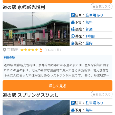
も最適です。バイクスタンドも設置されています。 また、道の駅の隣には
道の駅 京都新光悦村
お気に入り
「丹波ワインハウス」があり、地元産のワインの試飲や購入も楽しめます。
【おすすめポイント】 * 地元産の新鮮な野菜や果物が購入できる * 丹波ワイ
駐車：
駐車場あり
ンの試飲や購入ができる * 周辺に歴史的な建造物や自然豊かな観光スポット
予算：
無料
が多い
混雑：
普通
滞在：
1時間
施設：
屋内
5
京都府
（口コミ1件）
#道の駅
道の駅 京都新光悦村は、京都府南丹市にある道の駅です。豊かな自然に囲ま
れたこの道の駅は、地元の新鮮な農産物が購入できる直売所や、地元食材を
ふんだんに使った料理が楽しめるレストランが人気です。 特に、丹波地方は
栗の産地として有名で、秋には栗を使ったスイーツなども販売されていま
詳しく見る
す。また、周辺には、紅葉の名所として知られる高雄や、清滝川沿いの美し
い景色が楽しめる嵐山など、観光スポットも豊富です。 バイクで訪れる場
道の駅 スプリングスひよし
お気に入り
合、駐車場も広く停めやすいので安心です。道の駅を起点に、京都市内とは
また違った、自然豊かな景色を楽しみながらツーリングするのもおすすめで
駐車：
駐車場あり
す。
予算：
無料