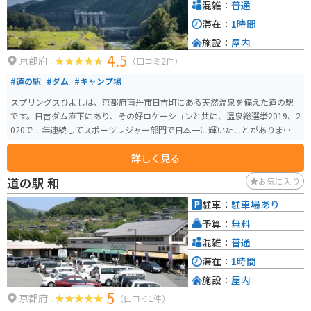
混雑：
普通
滞在：
1時間
施設：
屋内
4.5
京都府
（口コミ2件）
#道の駅
#ダム
#キャンプ場
スプリングスひよしは、京都府南丹市日吉町にある天然温泉を備えた道の駅
です。日吉ダム直下にあり、その好ロケーションと共に、温泉総選挙2019、2
020で二年連続してスポーツレジャー部門で日本一に輝いたことがあります。
施設内には、ひよし温泉、岩盤浴、温水プールなどのリラクゼーション施設
詳しく見る
のほか、キャンプ場やレストランも併設されています。 スプリングスひよし
では、源泉100%の露天風呂や人気のアロマロウリュウサウナ、つぼ湯、電気
道の駅 和
お気に入り
風呂などが楽しめます。また、チムジルバン（岩盤浴）も設けられています。
キャンプ場では、日吉ダムの壮大な景色を背景にゆっくりできます。寒い日
駐車：
駐車場あり
には給湯付きの洗い場が嬉しいポイントです。 地元の新鮮な野菜や特産品を
予算：
無料
扱うショップもあり、地元の食材を使った料理を楽しむことができます。
混雑：
普通
滞在：
1時間
施設：
屋内
5
京都府
（口コミ1件）