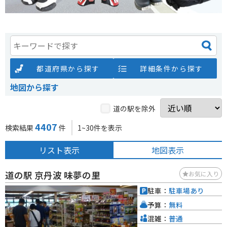
都道府県から探す
詳細条件から探す
地図から探す
道の駅を除外
4407
検索結果
件
1~30件を表示
リスト表示
地図表示
道の駅 京丹波 味夢の里
お気に入り
駐車：
駐車場あり
予算：
無料
混雑：
普通