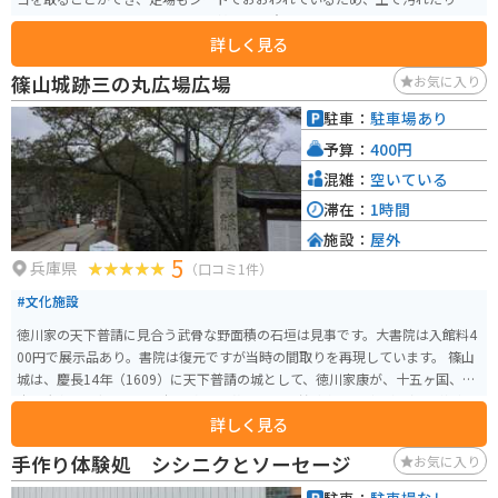
ることもありません。テーブルと椅子も用意されているので、ゆっくりと食
詳しく見る
べることもできます。
篠山城跡三の丸広場広場
お気に入り
駐車：
駐車場あり
予算：
400円
混雑：
空いている
滞在：
1時間
施設：
屋外
5
兵庫県
（口コミ1件）
#文化施設
徳川家の天下普請に見合う武骨な野面積の石垣は見事です。大書院は入館料4
00円で展示品あり。書院は復元ですが当時の間取りを再現しています。 篠山
城は、慶長14年（1609）に天下普請の城として、徳川家康が、十五ヶ国、二
十の大名に夫役を命じ、縄張奉行に藤堂高虎、普請奉行に池田輝政らが指揮
詳しく見る
を執り、大坂城を包囲し、豊臣家ゆかりの諸大名を抑えるために築城されま
した。 財団法人日本城郭協会が選定した「日本100名城」にも選ばれていま
手作り体験処 シシニクとソーセージ
お気に入り
す。