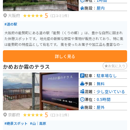
滞在：
1時間
施設：
屋内
5
大阪府
（口コミ1件）
#道の駅
大阪府の能勢町にある道の駅「能勢（くりの郷）」は、豊かな自然に囲まれ
た休憩スポットです。 地元産の新鮮な野菜や果物が販売されており、特に栗
は能勢町の特産品として有名です。 栗を使ったお菓子や加工品も豊富なの
で、お土産探しにも最適です。 また、併設されているレストランでは、地元
詳しく見る
食材をふんだんに使った料理を楽しむことができます。 バイクで訪れる場
合、道の駅には広々とした駐車場が完備されているので安心です。 周辺に
かめおか霧のテラス
お気に入り
は、自然豊かな観光スポットが点在しており、ツーリングの拠点としてもお
すすめです。 例えば、国定公園に指定されている「箕面の滝」は、迫力満点
駐車：
駐車場なし
の景観を楽しむことができます。 また、能勢温泉などの温泉施設も充実して
予算：
無料
おり、ツーリングの疲れを癒すのにも最適です。
混雑：
少し空いている
滞在：
0.5時間
施設：
屋外
5
京都府
（口コミ1件）
#絶景スポット
#山｜高原