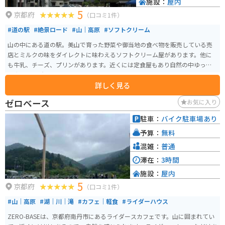
施設：
屋内
ともできますし、BBQなどに持っていくのも良いでしょう。また、周辺地域
5
では、但馬牛や新鮮な野菜なども手に入ります。シシニクとソーセージでの
京都府
（口コミ1件）
体験を通じて、地元の食材の魅力を再発見し、食の旅を満喫してください。
#道の駅
#絶景ロード
#山｜高原
#ソフトクリーム
山の中にある道の駅。美山で育った野菜や御当地の食べ物を販売している売
店とミルクの味をダイレクトに味わえるソフトクリーム屋があります。他に
も牛乳、チーズ、プリンがあります。近くには定食屋もあり自然の中ゆっく
り出来る場所です。
詳しく見る
ゼロベース
お気に入り
駐車：
バイク駐車場あり
予算：
無料
混雑：
普通
滞在：
3時間
施設：
屋内
5
京都府
（口コミ1件）
#山｜高原
#湖｜川｜滝
#カフェ｜軽食
#ライダーハウス
ZERO-BASEは、京都府南丹市にあるライダースカフェです。山に囲まれてい