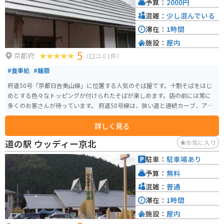
予算：
2000円
が訪れます。
混雑：
少し混んでいる
滞在：
1時間
施設：
屋内
5
京都府
（口コミ1件）
#食事処
#麺類
府道50号「京都日吉美山線」に位置する人気のそば屋です。十割そばをはじ
めとする色々なトッピングが付けられたそばが楽しめます。店の前には常に
多くのお客さんが待っています。 府道50号線は、狭い道と連続カーブ、アッ
プダウンが激しく「腐道」と呼ばれる道路ですが、バイクツーリングならむ
詳しく見る
しろ楽しめる道になっています。
道の駅 ウッディー京北
お気に入り
駐車：
駐車場あり
予算：
無料
混雑：
普通
滞在：
1時間
施設：
屋内