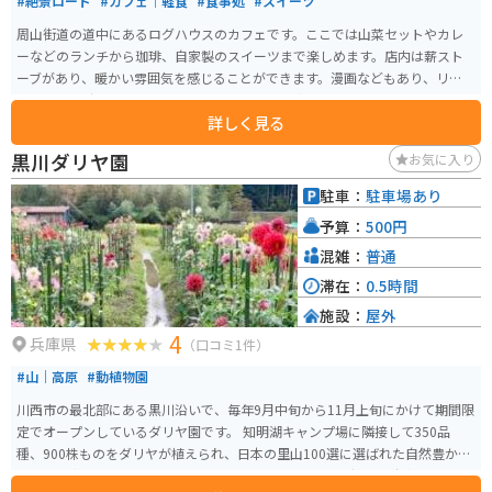
#絶景ロード
#カフェ｜軽食
#食事処
#スイーツ
周山街道の道中にあるログハウスのカフェです。ここでは山菜セットやカレ
ーなどのランチから珈琲、自家製のスイーツまで楽しめます。店内は薪スト
ーブがあり、暖かい雰囲気を感じることができます。漫画などもあり、リラ
ックスした時間を過ごすこともできます。常連客やリピーターも多く、ツー
詳しく見る
リングの休憩地としてもぴったりです。
黒川ダリヤ園
お気に入り
駐車：
駐車場あり
予算：
500円
混雑：
普通
滞在：
0.5時間
施設：
屋外
4
兵庫県
（口コミ1件）
#山｜高原
#動植物園
川西市の最北部にある黒川沿いで、毎年9月中旬から11月上旬にかけて期間限
定でオープンしているダリヤ園です。 知明湖キャンプ場に隣接して350品
種、900株ものをダリヤが植えられ、日本の里山100選に選ばれた自然豊かな
この地を彩っています。見頃は10月上旬から下旬です。 無料の駐車場がある