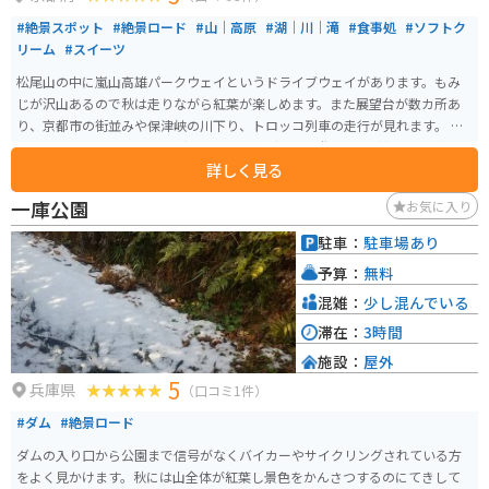
#絶景スポット
#絶景ロード
#山｜高原
#湖｜川｜滝
#食事処
#ソフトク
リーム
#スイーツ
松尾山の中に嵐山高雄パークウェイというドライブウェイがあります。もみ
じが沢山あるので秋は走りながら紅葉が楽しめます。また展望台が数カ所あ
り、京都市の街並みや保津峡の川下り、トロッコ列車の走行が見れます。 周
辺にはBBQ場やフィッシングエリア、ドッグラン、遊園地など複数人で楽し
詳しく見る
める施設が数多くあり、一日中楽しめるスポットです。自然あふれる場所で
もあるので、春には桜、秋には紅葉が見られ、四季折々の緑と花を楽しむこ
一庫公園
お気に入り
とができます。釣り好きな方はBBQ横に隣接する管理釣り場でトラウトを釣
る事が出来ます。
駐車：
駐車場あり
予算：
無料
混雑：
少し混んでいる
滞在：
3時間
施設：
屋外
5
兵庫県
（口コミ1件）
#ダム
#絶景ロード
ダムの入り口から公園まで信号がなくバイカーやサイクリングされている方
をよく見かけます。秋には山全体が紅葉し景色をかんさつするのにてきして