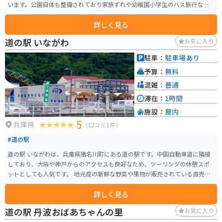
います。公園自体も整備されており家族ずれや幼稚園小学生のバス旅行など
でも利用されています。
詳しく見る
道の駅 いながわ
お気に入り
駐車：
駐車場あり
予算：
無料
混雑：
普通
滞在：
1時間
施設：
屋内
5
兵庫県
（口コミ1件）
#道の駅
道の駅 いながわは、兵庫県猪名川町にある道の駅です。中国自動車道に隣接
しており、大阪や神戸からのアクセスも良好なため、ツーリングの休憩スポ
ットとしても人気です。 地元産の新鮮な野菜や果物が販売されている直売所
は、道の駅 いながわの魅力の一つです。特に、猪名川町で採れた新鮮な野菜
詳しく見る
は、味が濃くて美味しいと評判です。また、地元の食材を使ったレストラン
では、猪名川町の味を楽しむことができます。 バイクで訪れる場合、道の駅
道の駅 丹波おばあちゃんの里
お気に入り
いながわには、広々とした駐車場が完備されています。また、周辺には、自