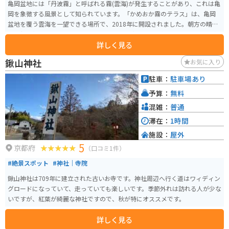
亀岡盆地には「丹波霧」と呼ばれる霧(雲海)が発生することがあり、これは亀
岡を象徴する風景として知られています。「かめおか霧のテラス」は、亀岡
盆地を覆う雲海を一望できる場所で、2018年に開設されました。朝方の晴れ
た早朝に望む風景は特に素晴らしいです。公式サイトも作られており、霧が
詳しく見る
かった絶景を見やすいタイミングなども掲載されています。 亀岡ICから約10
分で到着します。少し幅の狭い山道を登る必要がありますが、周辺にはゴル
鍬山神社
お気に入り
フ場もあったり、配達業の方も利用する道なので、比較的安心して絶景を楽
しめます。
駐車：
駐車場あり
予算：
無料
混雑：
普通
滞在：
1時間
施設：
屋外
5
京都府
（口コミ1件）
#絶景スポット
#神社｜寺院
鍬山神社は709年に建立された古いお寺です。神社周辺へ行く道はワィディン
グロードになっていて、走っていても楽しいです。季節外れは訪れる人が少な
いですが、紅葉が綺麗な神社ですので、秋が特にオススメです。
詳しく見る