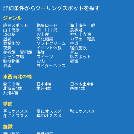
詳細条件からツーリングスポットを探す
ジャンル
絶景スポット
絶景ロード
海｜海岸｜岬
山｜高原
湖｜川｜滝
食事処
道の駅
お土産
神社｜寺院
温泉
文化施設
カフェ｜軽食
商業施設
ソフトクリーム
林道
夜景
イベント体験
宿泊施設
美術館｜資料館
海鮮
ダム
キャンプ場
スイーツ
珍スポット
動植物園
お肉
麺類
お酒
ライダーハウス
東西南北の端
全ての端
日本4端
日本本土4端
北海道4端
本州4端
四国4端
九州4端
季節
春にオススメ
夏にオススメ
秋にオススメ
冬にオススメ
年中オススメ
施設
屋内施設
屋外施設