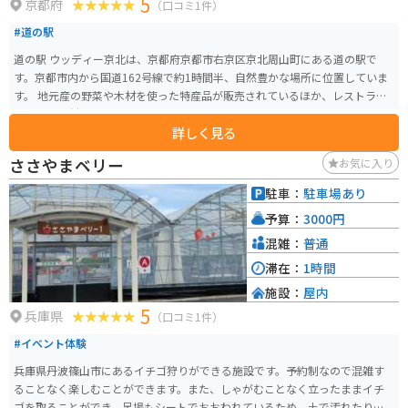
5
京都府
（口コミ1件）
#道の駅
道の駅 ウッディー京北は、京都府京都市右京区京北周山町にある道の駅で
す。京都市内から国道162号線で約1時間半、自然豊かな場所に位置していま
す。 地元産の野菜や木材を使った特産品が販売されているほか、レストラン
では地元食材を使った料理を楽しむことができます。 バイクで訪れる場合、
詳しく見る
道の駅には広い駐車場が完備されているので安心です。また、周辺には、四
季折々の自然を楽しめる周山街道や、美山町など、ツーリングに最適なスポ
ささやまベリー
お気に入り
ットがたくさんあります。 ウッディー京北は、自然と触れ合い、地元の美味
しいものを楽しめる道の駅です。京都観光の際は、ぜひ一度訪れてみてはい
駐車：
駐車場あり
かがでしょうか。
予算：
3000円
混雑：
普通
滞在：
1時間
施設：
屋内
5
兵庫県
（口コミ1件）
#イベント体験
兵庫県丹波篠山市にあるイチゴ狩りができる施設です。予約制なので混雑す
ることなく楽しむことができます。また、しゃがむことなく立ったままイチ
ゴを取ることができ、足場もシートでおおわれているため、土で汚れたりす