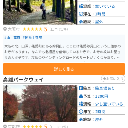
混雑：
空いている
滞在：
1時間
施設：
屋外
5
大阪府
（口コミ1件）
#山｜高原
#神社｜寺院
大阪の北、山深い能勢町にある妙見山。ここには能勢妙見山という日蓮宗の
お寺があります。なんでも北極星を信仰しているお寺で、お寺の紋はお星さ
まのカタチです。攻めのワインディングロードのルートがいくつかあり、ワ
クワクすること間違いなしです。山上までいくと、京都、大阪、神戸市の
詳しく見る
山々まで見渡せ絶景が堪能できます。
高雄パークウェイ
お気に入り
駐車：
駐車場あり
予算：
1200円
混雑：
少し空いている
滞在：
2時間
施設：
屋外
5
京都府
（口コミ3件）