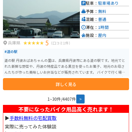
然豊かな観光スポットも多くあります。例えば、大野山アルプスランドは、
駐車：
駐車場あり
山頂からの景色が素晴らしく、ハイキングコースとしても人気です。道の駅
予算：
無料
いながわを拠点に、猪名川町の自然を満喫するのもおすすめです。
混雑：
普通
滞在：
1時間
施設：
屋内
5
兵庫県
（口コミ1件）
#道の駅
道の駅 丹波おばあちゃんの里は、兵庫県丹波市にある道の駅です。地元でと
れた新鮮な野菜や、丹波の特産品である黒豆を使ったお菓子、地元のお母さ
んたちが作った美味しいお弁当などが販売されています。 バイクで行く場合
は、道の駅に併設されている広い駐車場があるので安心です。丹波地方は自
詳しく見る
然豊かで、ツーリングにも最適なエリアです。周辺には、丹波焼で有名な立
杭焼の里や、秋の紅葉が美しい高源寺など、観光スポットもたくさんありま
す。 丹波おばあちゃんの里の名物は、なんといっても地元のお母さんたちが
1~30件/4407件
>
作る手作り弁当です。地元の食材をふんだんに使った、どこか懐かしい味わ
いが人気です。また、併設のレストランでは、丹波の食材を使った料理を楽
不要になったバイク用品高く売れます！
しむことができます。
▶︎
手数料無料の宅配買取
実際に売ってみた体験談