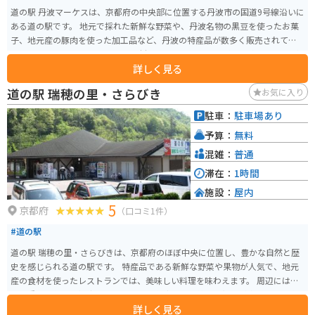
道の駅 丹波マーケスは、京都府の中央部に位置する丹波市の国道9号線沿いに
ある道の駅です。 地元で採れた新鮮な野菜や、丹波名物の黒豆を使ったお菓
子、地元産の豚肉を使った加工品など、丹波の特産品が数多く販売されてい
ます。 レストランでは、丹波の食材をふんだんに使った料理を楽しむことが
詳しく見る
できます。 バイクで訪れる場合、道の駅には広い駐車場が完備されているの
で安心です。 周辺には、山や川の自然豊かな景色が広がっており、ツーリン
道の駅 瑞穂の里・さらびき
お気に入り
グの休憩場所としても最適です。 道の駅 丹波マーケスから少し足を延ばせ
ば、丹波焼の里として知られる立杭陶の郷や、紅葉の名所として知られる高
駐車：
駐車場あり
源寺など、魅力的な観光スポットも点在しています。
予算：
無料
混雑：
普通
滞在：
1時間
施設：
屋内
5
京都府
（口コミ1件）
#道の駅
道の駅 瑞穂の里・さらびきは、京都府のほぼ中央に位置し、豊かな自然と歴
史を感じられる道の駅です。 特産品である新鮮な野菜や果物が人気で、地元
産の食材を使ったレストランでは、美味しい料理を味わえます。 周辺には、
国の重要文化財に指定されている「正寿院」や、美しい紅葉が楽しめる「瑠
詳しく見る
璃渓谷」など、観光スポットも充実しており、ツーリングの休憩場所として