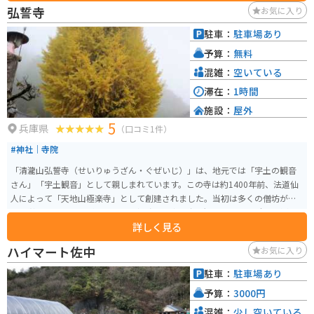
弘誓寺
お気に入り
駐車：
駐車場あり
予算：
無料
混雑：
空いている
滞在：
1時間
施設：
屋外
5
兵庫県
（口コミ1件）
#神社｜寺院
「清瀧山弘誓寺（せいりゅうざん・ぐぜいじ）」は、地元では「宇土の観音
さん」「宇土観音」として親しまれています。この寺は約1400年前、法道仙
人によって「天地山極楽寺」として創建されました。当初は多くの僧坊があ
り、栄えていましたが、1184年（寿永３年）に源氏による火災で全山が焼失
詳しく見る
しました。それでも、ご本尊の聖観世音菩薩は滝に隠されて難を逃れ、後に
再建されました。1473年（文明5年）に曹洞宗に改宗し、清瀧山弘誓寺と名
ハイマート佐中
お気に入り
を改められました。 寺内には多くの仏像が祀られており、庭には美しい大銀
杏があります。寺の近くには展望所があり、山巡りも楽しめます。年間を通じ
駐車：
駐車場あり
て様々な祭りや行事が行われています。特に、毎月17日には病気封じのご利
予算：
3000円
益で知られる例祭があり、多くの参拝者が訪れます。 場所としては、国の史
跡にも指定されている「篠山城跡」や伝統的な町並みが残る丹波篠山の中心
混雑：
少し空いている