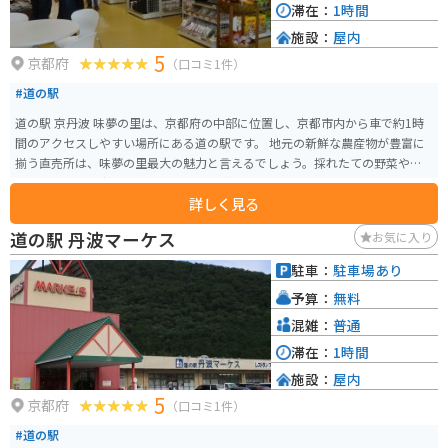
滞在：
1時間
施設：
屋内
5
京都府
（口コミ1件）
#道の駅
道の駅 京丹波 味夢の里は、京都府の中部に位置し、京都市内から車で約1時
間のアクセスしやすい場所にある道の駅です。 地元の新鮮な農産物が豊富に
揃う直売所は、味夢の里最大の魅力と言えるでしょう。採れたての野菜や果
物はもちろん、京丹波高原豚や黒豆など、この地域ならではの特産品も数多
詳しく見る
く取り扱っています。 食事処では、地元食材をふんだんに使った料理を楽し
むことができます。人気メニューは、京丹波高原豚を使ったカツ丼や、黒豆
道の駅 丹波マーケス
お気に入り
を使ったソフトクリームなど。 バイクで訪れる際は、道の駅に併設された広
い駐車場が利用できます。ツーリングの休憩スポットとしても最適です。 周
駐車：
駐車場あり
辺には、丹波篠山城跡や立杭寺などの観光スポットも点在しており、観光拠
予算：
無料
点としても便利です。
混雑：
普通
滞在：
1時間
施設：
屋内
5
京都府
（口コミ1件）
#道の駅