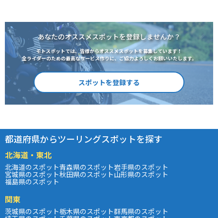
あなたのオススメスポットを登録しませんか？
モトスポットでは、皆様からオススメスポットを募集しています！
全ライダーのための最高なサービス作りに、ご協力よろしくお願いいたします。
スポットを登録する
都道府県からツーリングスポットを探す
北海道・東北
北海道のスポット
青森県のスポット
岩手県のスポット
宮城県のスポット
秋田県のスポット
山形県のスポット
福島県のスポット
関東
茨城県のスポット
栃木県のスポット
群馬県のスポット