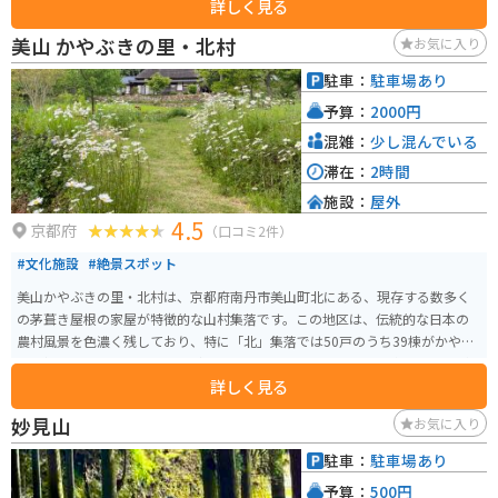
詳しく見る
ほか、1週間前までに予約をすればバスを駐車場に停めることも可能です。ま
た、各最寄駅から定期路線バスも出ています。
美山 かやぶきの里・北村
お気に入り
駐車：
駐車場あり
予算：
2000円
混雑：
少し混んでいる
滞在：
2時間
施設：
屋外
4.5
京都府
（口コミ2件）
#文化施設
#絶景スポット
美山かやぶきの里・北村は、京都府南丹市美山町北にある、現存する数多く
の茅葺き屋根の家屋が特徴的な山村集落です。この地区は、伝統的な日本の
農村風景を色濃く残しており、特に「北」集落では50戸のうち39棟がかやぶ
き屋根で覆われています。のどかな田園風景と歴史的な建築を楽しむことが
詳しく見る
できる貴重な場所で、日常を離れた癒しを与えてくれます。 また、かやぶき
の里は京都府の重要伝統的建造物群保存地区に指定されており、その保存状
妙見山
お気に入り
態の良さから多くの観光客が訪れる人気スポットです。四季折々の自然美と
共に、日本の伝統的な生活文化を感じることができます。
駐車：
駐車場あり
予算：
500円