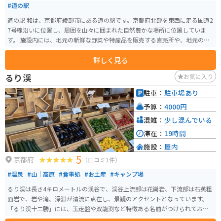
#道の駅
道の駅 和は、京都府綾部市にある道の駅です。京都府北部を東西に走る国道2
7号線沿いに位置し、周囲を山々に囲まれた自然豊かな場所に位置していま
す。 施設内には、地元の新鮮な野菜や特産品を販売する直売所や、地元の食
材をふんだんに使った料理を提供するレストランがあります。特に、綾部産
詳しく見る
コシヒカリを使った「猪肉丼」や「鹿肉カレー」が人気です。 道の駅 和は、
ツーリングの休憩場所としても最適です。駐車場も広く、バイクスタンドも
るり渓
お気に入り
設置されています。また、道の駅周辺には、綾部市の歴史や文化に触れるこ
とができる観光スポットも点在しています。 道の駅 和を訪れた際には、ぜ
駐車：
駐車場あり
ひ、綾部市の豊かな自然と食を満喫してください。
予算：
4000円
混雑：
少し混んでいる
滞在：
19時間
施設：
屋内
5
京都府
（口コミ1件）
#温泉
#山｜高原
#食事処
#お土産
#キャンプ場
るり渓は長さ4キロメートルの渓谷で、渓谷上流部は花崗岩、下流部は石英粗
面岩で、岩や滝、深淵が清流に点在し、景観のアクセントとなっています。
「るり渓十二勝」には、玉走盤や双龍渕など特徴ある名前がつけられてお
り、両岸には広葉樹やアカマツが生い茂っています。最上流部には通天湖と