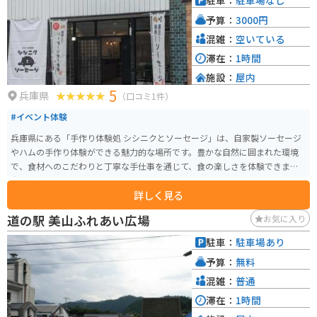
駐車：
駐車場なし
予算：
3000円
混雑：
空いている
滞在：
1時間
施設：
屋内
5
兵庫県
（口コミ1件）
#イベント体験
兵庫県にある「手作り体験処 シシニクとソーセージ」は、自家製ソーセージ
やハムの手作り体験ができる魅力的な場所です。豊かな自然に囲まれた環境
で、食材へのこだわりと丁寧な手仕事を通じて、食の楽しさを体験できます。
自分で作ったソーセージをその場で焼いて食べることも可能で、五感で食を
詳しく見る
満喫できるのが魅力です。 観光に役立つ情報としては、まず体験プログラム
への事前予約がおすすめです。特に週末や祝日は混み合う可能性があるた
道の駅 美山ふれあい広場
お気に入り
め、事前に予約しておくとスムーズに体験できます。バイク乗りにとって嬉
しいのは、駐車場が完備されていること。ツーリングの途中に立ち寄り、手
駐車：
駐車場あり
作り体験を楽しむことができます。周辺には、自然豊かな観光スポットも多
予算：
無料
く、バイクでの移動も快適です。近くには、但馬の小京都と呼ばれる出石の
街並みがあり、風情ある景色を堪能できます。また、城崎温泉も近く、温泉
混雑：
普通
で旅の疲れを癒すことも可能です。 地域の名産品としては、もちろん手作り
滞在：
1時間
のソーセージやハムが挙げられます。お土産として購入し、自宅で楽しむこ