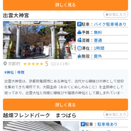
詳しく見る
観光レクリエーション施設があり、休日には多くの人が訪れます。渓谷は昭
和7年に名勝に指定されています。 オートキャンプサイトがあります。素泊ま
出雲大神宮
お気に入り
りのプランは用意されていませんが、手ぶらで利用可能な7タイプのキャンプ
サイトがあり、キャンプ初心者の方も簡単にグランピングなどを楽しむこと
駐車：
バイク駐車場あり
ができます。テント内は、冬でも床暖房が設置されていたり、冷蔵庫もある
予算：
無料
ため、キャンプとは思えないほど快適です。また、温泉も同じ施設内にある
ため、とても便利です。
混雑：
普通
滞在：
1時間
施設：
屋外
5
京都府
（口コミ1件）
#神社｜寺院
出雲大神宮は、京都府亀岡市にある神社で、古代から縁結びの神として信仰
を集めてきた場所です。大国主命（おおくにぬしのみこと）を主祭神として
祀っており、出雲大社と同様に縁結びや福徳の神社として親しまれていま
す。「古来、日本一の縁結びの神」と称され、恋愛成就や夫婦円満を願う多
詳しく見る
くの参拝者が訪れます。 神社の境内は、豊かな自然に囲まれ、静かな雰囲気
が漂っています。特に「磐座（いわくら）」と呼ばれる巨石群は神聖な場所
越畑フレンドパーク まつばら
お気に入り
とされ、古代からの信仰の対象です。さらに、境内には「玉の泉」という湧
水があり、この水を飲むと長寿になると言われています。出雲大神宮は、自
駐車：
駐車場あり
然の美しさと神秘的な雰囲気が魅力のスポットで、年間を通じて多くの人々