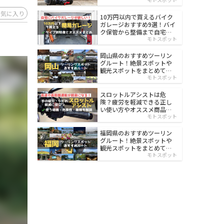
イルド
お気に入り
10万円以内で買えるバイク
ガレージおすすめ9選！バイ
ク保管から整備まで自宅で
楽々
モトスポット
岡山県のおすすめツーリン
グルート！絶景スポットや
観光スポットをまとめて紹
介
モトスポット
スロットルアシストは危
険？疲労を軽減できる正し
い使い方やオススメ商品を
紹介
モトスポット
福岡県のおすすめツーリン
グルート！絶景スポットや
観光スポットをまとめて紹
介
モトスポット