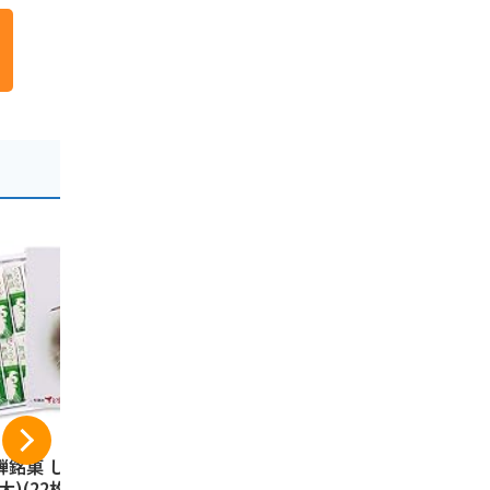
騨銘菓 しらさぎ物
長登屋 ひつまぶしの
栗きんとん
大)(22枚)/飛騨 岐
里茶漬け 3食入り 名
ゅう 8個入