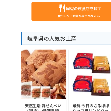
周辺の飲食店を探す
食べログで地図が表示されます。
岐阜県の人気お土産
天然生活 瓦せんべい
飛騨 今日のさるぼぼ
（35枚） 個包装 純
ショコラサンドクッ