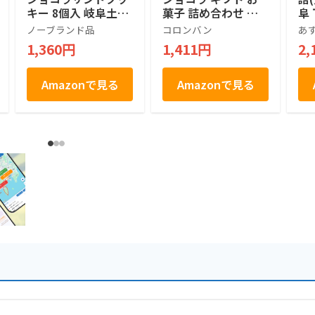
キー 8個入 岐阜土産
菓子 詰め合わせ 個
阜
さるぼぼ (1箱)
包装 土産 お菓子 ス
ノーブランド品
コロンバン
あ
イーツ 銘店 ラング
1,360円
1,411円
2,
ドシャ 21枚入り
Amazonで見る
Amazonで見る