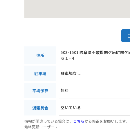
503-1501 岐阜県不破郡関ケ原町関
住所
６１−４
駐車場なし
駐車場
無料
平均予算
空いている
混雑具合
情報が間違っている場合は、
こちら
から修正をお願いします。
最終更新ユーザー：