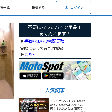
記事一覧
投稿する
ログイン
不要になったバイク用品！
高く売れます！
▶︎
手数料無料の宅配買取
実際に売ってみた体験談
▶︎
こちら
人気記事
アメリカンバイクに似合う
かっこいいヘルメット20
選！オススメはお洒落でワ
モトスポット