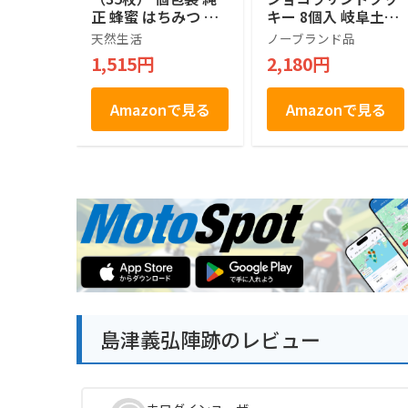
正 蜂蜜 はちみつ 煎
キー 8個入 岐阜土産
餅 おやつ おつまみ
さるぼぼ (2箱)
天然生活
ノーブランド品
八百津町 お徳用 お
1,515円
2,180円
土産 おみやげ
Amazonで見る
Amazonで見る
島津義弘陣跡のレビュー