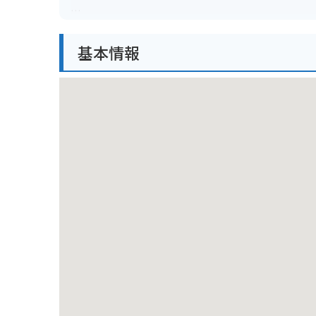
周辺は自然豊かな場所で、バイクで touringする
ただし、山間部を通るため、天候の変化に注意が必要
基本情報