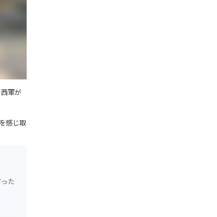
、西軍が
を感じ取
寄った