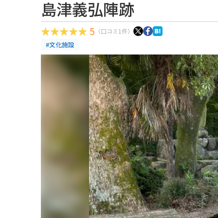
島津義弘陣跡
5
（口コミ1件）
#文化施設