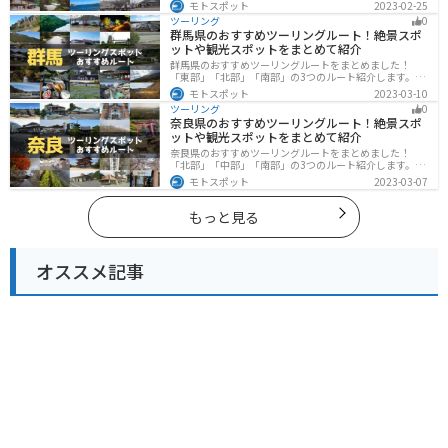
海と山が近く、1日で全然違う景色を堪能することができ
モトスポット
2023-02-25
ます。バイクで島根県にツーリングに行く際は参考にし
ツーリング
0
てください。
群馬県のおすすめツーリングルート！絶景スポ
ットや観光スポットをまとめて紹介
群馬県のおすすめツーリングルートをまとめました！
「東部」「北部」「南部」の3つのルート紹介します。草
津温泉や伊香保温泉など全国でも有名な温泉や豊かな自
モトスポット
2023-03-10
然を満喫するツーリングができます。バイクで群馬県に
ツーリング
0
ツーリングに行く際は参考にしてください。
奈良県のおすすめツーリングルート！絶景スポ
ットや観光スポットをまとめて紹介
奈良県のおすすめツーリングルートをまとめました！
「北部」「中部」「南部」の3つのルート紹介します。歴
史のある神社寺院が多数あり、自然豊かや山々、グルメ
モトスポット
2023-03-07
を満喫するツーリングができます。バイクで奈良県にツ
ーリングに行く際は参考にしてください。
もっと見る
オススメ記事