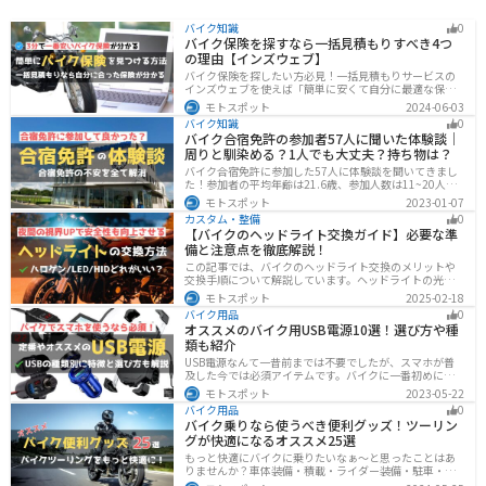
バイク知識
0
バイク保険を探すなら一括見積もりすべき4つ
の理由【インズウェブ】
バイク保険を探したい方必見！一括見積もりサービスの
インズウェブを使えば「簡単に安くて自分に最適な保険
を3分で見つける」ことができます。最大5社のバイク保
モトスポット
2024-06-03
険を一気に比べることができるので、探す手間と時間が
バイク知識
0
省けます。
バイク合宿免許の参加者57人に聞いた体験談｜
周りと馴染める？1人でも大丈夫？持ち物は？
バイク合宿免許に参加した57人に体験談を聞いてきまし
た！参加者の平均年齢は21.6歳、参加人数は11~20人な
ど統計情報や人間関係はどうだったのか、持っていくべ
モトスポット
2023-01-07
きものなど参加する前に知っておきたい情報をまとめま
カスタム・整備
0
した。
【バイクのヘッドライト交換ガイド】必要な準
備と注意点を徹底解説！
この記事では、バイクのヘッドライト交換のメリットや
交換手順について解説しています。ヘッドライトの光が
弱くなっていませんか？夜間の視界を改善するために
モトスポット
2025-02-18
は、適切なヘッドライト交換が必要です。自分で交換す
バイク用品
0
る方法からショップに依頼する場合の費用までわかりや
オススメのバイク用USB電源10選！選び方や種
すくお伝えします！
類も紹介
USB電源なんて一昔前までは不要でしたが、スマホが普
及した今では必須アイテムです。バイクに一番初めにつ
けたいグッズです。この記事では、そんなバイク用USB電
モトスポット
2023-05-22
源の種類や選び方、オススメ商品を厳選して紹介します
バイク用品
0
ので、ぜひ参考にしてください。
バイク乗りなら使うべき便利グッズ！ツーリン
グが快適になるオススメ25選
もっと快適にバイクに乗りたいなぁ〜と思ったことはあ
りませんか？車体装備・積載・ライダー装備・駐車・メ
ンテ・トラブル対応の6ジャンルで、バイクをもっと快適