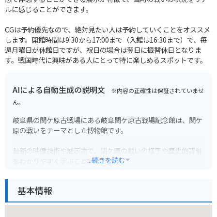
ルに感じることができます。
CGは予約優先なので、絶対見たい人は予約していくことをオススメ
します。開館時間は9:30から17:00まで（入館は16:30まで）で、毎
週月曜日が休館日ですが、祝日の場合は翌日に振替休日となりま
す。戦国時代に興味がある人にとって特に楽しめるスポットです。
AIによる自動生成の説明文
※内容の正確性は保証されていませ
ん。
岐阜県の関ケ原古戦場にある岐阜関ケ原古戦場記念館は、関ケ
原の戦いをテーマとした博物館です。
最新の映像技術や展示物で、関ケ原の戦いの様子や歴史的背景
...続きを読む
をわかりやすく学ぶことができます。
合戦時の様子を再現したジオラマや、武将たちの甲冑や刀剣な
どの展示は迫力満点です。
基本情報
また、周辺には史跡や資料館が点在しており、歴史好きにはた
まらないエリアとなっています。