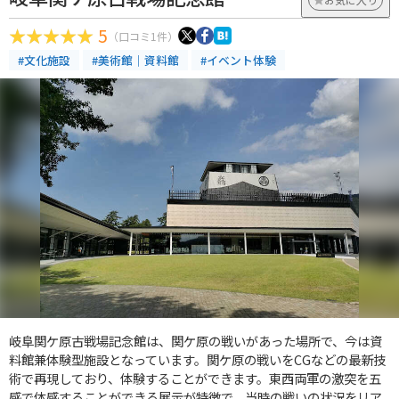
5
（口コミ1件）
#文化施設
#美術館｜資料館
#イベント体験
岐阜関ケ原古戦場記念館は、関ケ原の戦いがあった場所で、今は資
料館兼体験型施設となっています。関ケ原の戦いをCGなどの最新技
術で再現しており、体験することができます。東西両軍の激突を五
感で体感することができる展示が特徴で、当時の戦いの状況をリア