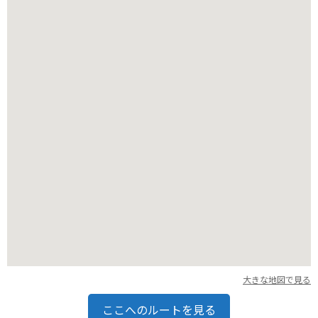
バイクで訪れる場合、周辺には駐車場も整備されているので安
心です。
ただし、山間部のため天候の変化に注意し、防寒対策も忘れず
に行いましょう。
大きな地図で見る
ここへのルートを見る