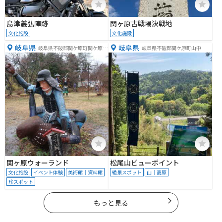
島津義弘陣跡
関ヶ原古戦場決戦地
文化施設
文化施設
岐阜県
岐阜県
岐阜県不破郡関ケ原町関ケ原１
岐阜県不破郡関ケ原町山中
７０１−６
関ヶ原ウォーランド
松尾山ビューポイント
文化施設
イベント体験
美術館｜資料館
絶景スポット
山｜高原
珍スポット
もっと見る