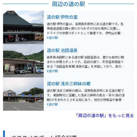
周辺の道の駅
道の駅 伊吹の里
道の駅 伊吹の里は、滋賀県米原市にある道の駅です。名
神高速道路の関ヶ原ICからわずか5分の場所に位置し、
ドライブの休憩スポットとして最適です。 伊吹山の麓に
広がる自然豊かな場所で、四季折々の美しい景色を楽し
#道の駅
むことができます。春には桜、秋には紅葉が美しく、特
にバイクでのツーリングにおすすめです。道の駅には、
道の駅 池田温泉
地元の新鮮な野菜や果物を販売する農産物直売所や、伊
吹そばなどの地元グルメが味わえるレストランがありま
岐阜県池田町にある道の駅 池田温泉は、豊かな自然に囲
す。 伊吹山は日本百名山の一つであり、登山道も整備さ
まれた休憩スポットです。 名前の通り、天然温泉施設で
れています。登山に挑戦する際は、道の駅 伊吹の里で情
ある「池田温泉 新館 湯楽の里」を併設しており、旅の疲
報収集をするのがおすすめです。また、周辺には、醒井
れを癒すのに最適です。 泉質はナトリウム・カルシウム-
#道の駅
宿など歴史的な観光スポットも点在しているので、歴史
塩化物泉で、神経痛や筋肉痛、関節痛などに効果がある
好きの方にもおすすめです。
とされています。 また、地元の農産物直売所では、新鮮
道の駅 浅井三姉妹の郷
な野菜や果物、特産品などを購入することができます。
特に、池田町は富有柿の産地として知られており、秋に
道の駅 浅井三姉妹の郷は、滋賀県長浜市にある道の駅で
は旬の甘い柿を味わうことができます。 バイクで訪れる
す。 戦国時代に活躍した浅井三姉妹の長女・茶々(後の淀
場合、道の駅には広々とした駐車場が完備されているの
殿)が生まれたとされる地にあり、地元の特産品や食事
で安心です。 周辺には、池田山麓を走る快適なワインデ
処、歴史資料館などが併設されています。周辺には、小
#道の駅
ィングロードがあり、ツーリングにもおすすめです。 道
谷城跡や姉川の合戦場跡など、歴史的な観光スポットも
の駅を起点に、自然豊かな景色を楽しみながら、岐阜県
点在しており、戦国時代や歴史に興味のある方にはおす
「周辺の道の駅」をもっと見る
池田町の魅力を満喫してみてください。
すめの場所です。 バイクで訪れる場合、道の駅には広い
駐車場が完備されているので安心です。周辺の道路は、
山間部を通るワインディングロードもあれば、琵琶湖沿
いを走る快適な道もあり、ツーリングにも最適です。地
元の名産品としては、近江牛や鮒寿司、丁子麩などが有