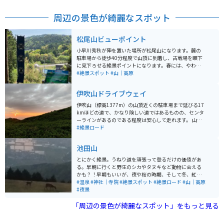
周辺の景色が綺麗なスポット
松尾山ビューポイント
小早川秀秋が陣を置いた場所が松尾山になります。麓の
駐車場から徒歩40分程度で山頂に到着し、古戦場を眼下
に見下ろせる絶景ポイントになります。春には、やわら
かな気候に包まれながら、夏には森林浴も兼ねたちょっ
#絶景スポット
#山｜高原
とした登山気分を味わいながら、秋であれば色づいた
木々とさわやかな風の中、ハイキングができます。冬に
伊吹山ドライブウェイ
は、雪化粧をした関ケ原古戦場を一望できます。四季
折々の風景を、関ケ原の中で最も深く感じることのでき
伊吹山（標高1377m）の山頂近くの駐車場まで延びる17
る場所です。
kmほどの道で、かなり険しい道ではあるものの、センタ
ーラインがあるのである程度は安心して走れます。 山頂
近くの駐車場からの景色がよく、売店もあり、さらに山
#絶景ロード
頂までは登山道が整備されているので初心者でもオスス
メです。 山頂にはスカイテラスや展望台、登山口があり
池田山
ます。スカイテラスでは伊吹そばや薬草ソフトクリーム
など品数豊富なメニューがあります。 お土産もこちらで
とにかく絶景。うねり道を頑張って登るだけの価値があ
購入することができます。 山頂駐車場まで約30分ほどで
る。早朝に行くと野生のシカやタヌキなど動物に会える
たどり着くことができます。 完全舗装されていて、走行
かも？！早朝もいいが、夜や桜の時期、そして冬、紅葉
に不便はありません。駐車場も広くてゆとりがありま
などいつ足を運んでも得した気分とエネルギーがもらえ
#温泉
#神社｜寺院
#絶景スポット
#絶景ロード
#山｜高原
す。 雪の降る冬は閉鎖されますが、春以降秋までオープ
ます。
#夜景
ンしています。 特に秋は紅葉シーズンできれいな紅葉を
見ながら楽しめますし、伊吹山に生息するイヌワシは圧
「周辺の景色が綺麗なスポット」をもっと見る
巻です。 山頂の景色はもちろん絶景ですが、走行中の景
色も見晴らしが良く、ツーリングにはピッタリです。 途