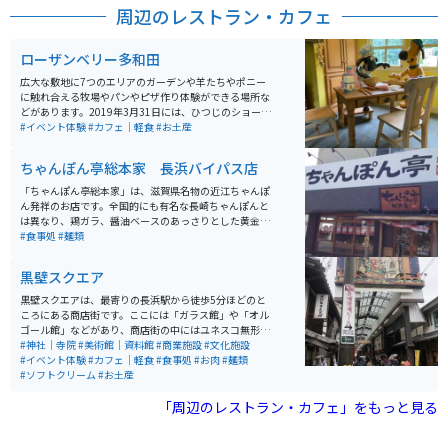
中、駐車して眺めることもできますし、本格的に写真を
周辺のレストラン・カフェ
撮られる方も数多くいらっしゃいます。 景色を見て、美
味しいものを食べ、運動する。一つの場所で一気に楽し
めるスポットです。 通行料は、軽・普通自動車3140円、
ローザンベリー多和田
自動二輪車2200円です。125cc以下の場合は通行不可に
なります。 出発する前に、HPより山頂の天候情報と、ラ
広大な敷地に7つのエリアのガーデンや羊たちやポニー
イブカメラで山頂の様子を見ることができます。通行料
に触れ合える牧場やパンやピザ作り体験ができる場所な
の割引も印刷できます。
どがあります。2019年3月31日には、ひつじのショーン
ファームガーデンがオープンしました。アニメに登場す
#イベント体験
#カフェ｜軽食
#お土産
る「牧場主の家」や「ひつじの小屋」がリアルに再現さ
れています。大人も子供も一緒になって楽しめるエリア
ちゃんぽん亭総本家 長浜バイパス店
です。
「ちゃんぽん亭総本家」は、滋賀県名物の近江ちゃんぽ
ん発祥のお店です。全国的にも有名な長崎ちゃんぽんと
は異なり、鶏ガラ、醤油ベースのあっさりとした黄金ス
ープが癖になる味わいです。ストレートの平麺にキャベ
#食事処
#麺類
ツ、もやし、豚肉などがたっぷりと乗ったこのちゃんぽ
んは、誰からも好まれる味だと思います。
黒壁スクエア
黒壁スクエアは、最寄りの長浜駅から徒歩5分ほどのと
ころにある商店街です。ここには「ガラス館」や「オル
ゴール館」などがあり、商店街の中にはユネスコ無形文
化遺産に指定された曳山祭りについて学べる「曳山博物
#神社｜寺院
#美術館｜資料館
#商業施設
#文化施設
館」や「海洋堂」のフィギュアミュージカルもありま
#イベント体験
#カフェ｜軽食
#食事処
#お肉
#麺類
す。 長浜名物ののっぺいうどんや鯖そうめん、近江牛な
#ソフトクリーム
#お土産
どが食べられるお店もあり、写真映えする食べ歩きスイ
ーツ店なども多くあるため、幅広い年齢層が楽しめま
「周辺のレストラン・カフェ」をもっと見る
す。