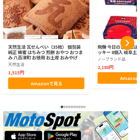
天然生活 瓦せんべい（35枚） 個包装
飛騨 今日のさるぼぼ
純正 蜂蜜 はちみつ 煎餅 おやつ おつま
ッキー 8個入 岐阜土産
み 八百津町 お徳用 お土産 おみやげ
ノーブランド品
天然生活
2,180円
1,515円
Amazo
Amazonで見る