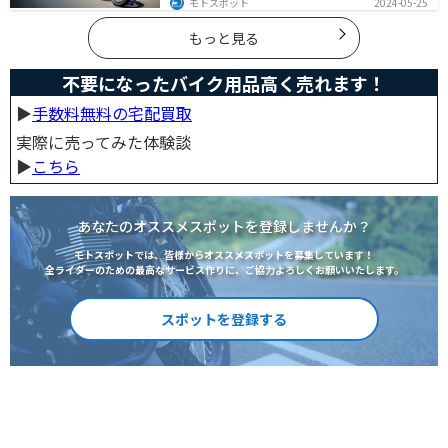
モトスポット
2024-05-25
にするオススメ便利グッズを紹介します！
もっと見る
不要になったバイク用品高く売れます！
▶︎
手数料無料の宅配買取
実際に売ってみた体験談
▶︎
こちら
あなたのオススメスポットを登録しませんか？
モトスポットでは、皆様からオススメスポットを募集しています！
全ライダーのための最高なサービス作りに、ご協力よろしくお願いいたします。
スポットを登録する