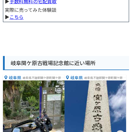
▶︎
手数料無料の宅配買取
実際に売ってみた体験談
▶︎
こちら
岐阜関ケ原古戦場記念館に近い場所
岐阜県
岐阜県
岐阜県不破郡関ケ原町関ケ原１
岐阜県不破郡関ケ原町関ケ原１
９６１−４
２０２