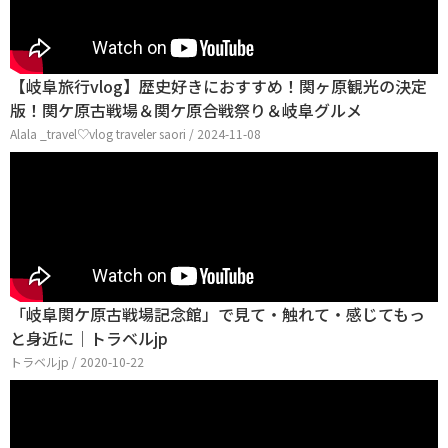
【岐阜旅行vlog】歴史好きにおすすめ！関ヶ原観光の決定
版！関ケ原古戦場＆関ケ原合戦祭り＆岐阜グルメ
Alala _travel♡vlog traveler saori / 2024-11-08
「岐阜関ケ原古戦場記念館」で見て・触れて・感じてもっ
と身近に│トラベルjp
トラベルjp / 2020-10-22