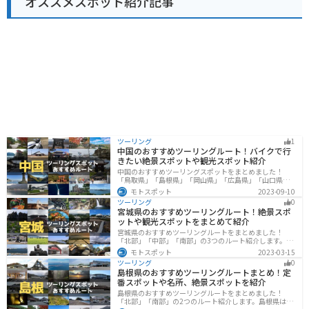
オススメスポット紹介記事
名です。道の駅内のレストランでは、近江牛を使った料
理や、地元産の食材を使った料理を楽しむことができま
す。お土産には、三姉妹にちなんだお菓子なども販売さ
れています。
ツーリング
1
中国のおすすめツーリングルート！バイクで行
きたい絶景スポットや観光スポット紹介
中国のおすすめツーリングスポットをまとめました！
「鳥取県」「島根県」「岡山県」「広島県」「山口県」
の各県の観光地紹介します。自然豊かな山々や湖、温泉
モトスポット
2023-09-10
地が点在し、四季折々の景色を楽しめるスポットが多数
ツーリング
0
あります。バイクで中国にツーリングに行く際は参考に
宮城県のおすすめツーリングルート！絶景スポ
してください。
ットや観光スポットをまとめて紹介
宮城県のおすすめツーリングルートをまとめました！
「北部」「中部」「南部」の3つのルート紹介します。キ
ツネ村や広大な山や滝、湖などを歴史や自然を満喫する
モトスポット
2023-03-15
ツーリングができます。バイクで宮城県にツーリングに
ツーリング
0
行く際は参考にしてください。
島根県のおすすめツーリングルートまとめ！定
番スポットや名所、絶景スポットを紹介
島根県のおすすめツーリングルートをまとめました！
「北部」「南部」の2つのルート紹介します。島根県は、