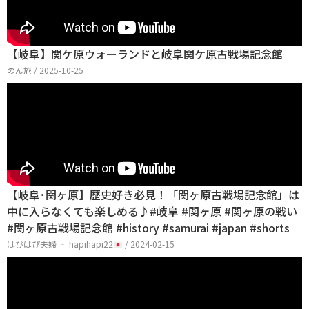
【岐阜】関ケ原ウォーランドと岐阜関ケ原古戦場記念館
のん旅 / 2025-10-25
【岐阜･関ヶ原】歴史好き必見！「関ヶ原古戦場記念館」は
中に入らなくても楽しめる♪#岐阜 #関ヶ原 #関ヶ原の戦い
#関ヶ原古戦場記念館 #history #samurai #japan #shorts
はぴはぴ夫婦 ‐ hapihapi22
/ 2024-02-15