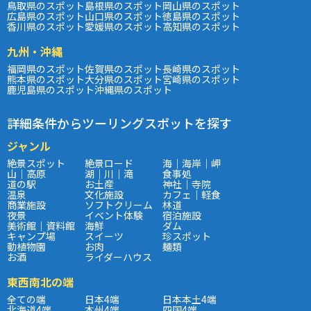
鳥取県のスポット
島根県のスポット
岡山県のスポット
広島県のスポット
山口県のスポット
徳島県のスポット
香川県のスポット
愛媛県のスポット
高知県のスポット
九州・沖縄
福岡県のスポット
佐賀県のスポット
長崎県のスポット
熊本県のスポット
大分県のスポット
宮崎県のスポット
鹿児島県のスポット
沖縄県のスポット
詳細条件からツーリングスポットを探す
ジャンル
絶景スポット
絶景ロード
海｜海岸｜岬
山｜高原
湖｜川｜滝
食事処
道の駅
お土産
神社｜寺院
温泉
文化施設
カフェ｜軽食
商業施設
ソフトクリーム
林道
夜景
イベント体験
宿泊施設
美術館｜資料館
海鮮
ダム
キャンプ場
スイーツ
珍スポット
動植物園
お肉
麺類
お酒
ライダーハウス
東西南北の端
全ての端
日本4端
日本本土4端
北海道4端
本州4端
四国4端