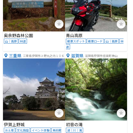
奥余野森林公園
青山高原
山｜高原
林道
絶景スポット
絶景ロード
山｜高原
林
道
三重県
滋賀県
三重県伊賀市上野丸之内１０６
滋賀県甲賀市信楽町神山
伊賀上野城
初音の滝
お土産
文化施設
イベント体験
美術館
湖｜川｜滝