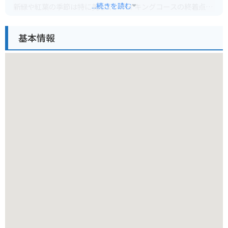
...続きを読む
新緑や紅葉の季節は特に美しく、ハイキングコースの終着点と
しても人気があります。滝壺近くまで行くことができ、迫力満
点の水しぶきを間近で感じることができます。周辺にはキャン
基本情報
プ場や温泉施設もあり、自然を満喫したい方におすすめの観光
スポットです。
バイクでお行く場合は、国道421号線を北上し、藤原町に入り
案内板に従って進むと、滝の入り口に到着します。駐車場から
滝までは徒歩約15分ほどです。道中はカーブが多いため、安全
運転を心がけましょう。