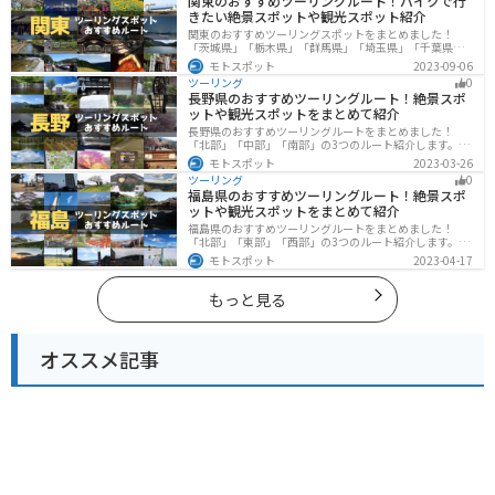
関東のおすすめツーリングルート！バイクで行
きたい絶景スポットや観光スポット紹介
関東のおすすめツーリングスポットをまとめました！
「茨城県」「栃木県」「群馬県」「埼玉県」「千葉県」
「東京都」「神奈川県」の各県の観光地紹介します。自
モトスポット
2023-09-06
然豊かな山々や湖、温泉地が点在し、四季折々の景色を
ツーリング
0
楽しめるスポットが多数あります。バイクで関東にツー
長野県のおすすめツーリングルート！絶景スポ
リングに行く際は参考にしてください。
ットや観光スポットをまとめて紹介
長野県のおすすめツーリングルートをまとめました！
「北部」「中部」「南部」の3つのルート紹介します。諏
訪湖やビーナスラインのような全国でも有名なツーリン
モトスポット
2023-03-26
グスポットが多数あります。バイクで長野県にツーリン
ツーリング
0
グに行く際は参考にしてください。
福島県のおすすめツーリングルート！絶景スポ
ットや観光スポットをまとめて紹介
福島県のおすすめツーリングルートをまとめました！
「北部」「東部」「西部」の3つのルート紹介します。内
陸部には山々が連なり、海岸線は太平洋に面してるので
モトスポット
2023-04-17
観光スポットが多数あります。バイクで福島県にツーリ
ングに行く際は参考にしてください。
もっと見る
オススメ記事