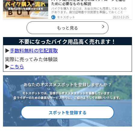
ために必要なものも解説
バイクを購入するには、お金以外にも用意しておくもの
があります。身分証明書や住民票を準備しておくことで
購入ギリギリになって慌てずに済むので、しっかりと準
モトスポット
2022-12-25
備しておきましょう。
もっと見る
不要になったバイク用品高く売れます！
▶︎
手数料無料の宅配買取
実際に売ってみた体験談
▶︎
こちら
あなたのオススメスポットを登録しませんか？
モトスポットでは、皆様からオススメスポットを募集しています！
全ライダーのための最高なサービス作りに、ご協力よろしくお願いいたします。
スポットを登録する