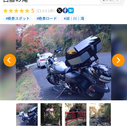
5
（口コミ1件）
#絶景スポット
#絶景ロード
#湖｜川｜滝