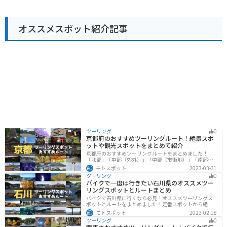
濃く残す「旧東海道」は、国の重要伝統的建造物群保存
地区に選定されており、散策に最適です。 バイクで訪れ
る場合、道の駅に関宿の駐車場にはバイク専用の駐輪ス
オススメスポット紹介記事
ペースがあります。また、関宿周辺には、鈴鹿スカイラ
インや伊賀上野城など、ツーリングに最適なスポットが
たくさんあります。 関宿の名産品としては、松茸の形を
した最中「関の戸」、亀山市の特産品である「ブドウ」
を使ったお菓子、地元産の米粉を使った「関宿うどん」
などが有名です。道の駅内のレストランでは、地元の食
材を使った料理を楽しむこともできます。
ツーリング
0
京都府のおすすめツーリングルート！絶景スポ
ットや観光スポットをまとめて紹介
京都府のおすすめツーリングルートをまとめました！
「北部」「中部（郊外）」「中部（市街地）」「南部」
の4つのルート紹介します。古い町並みや神社仏閣、自然
モトスポット
2023-03-31
に囲まれた風光明媚なスポットが数多く存在し、様々な
ツーリング
0
楽しみ方ができます。バイクで京都府にツーリングに行
バイクで一度は行きたい石川県のオススメツー
く際は参考にしてください。
リングスポットとルートまとめ
バイクで石川県に行くなら必見！オススメツーリングス
ポットとルートをまとめました！定番スポットから絶景
スポット、温泉、海、グルメなど様々なジャンルで楽し
モトスポット
2023-02-18
めます。バイクで石川ツーリングに行こうと思っている
ツーリング
0
人は、参考にしてください。