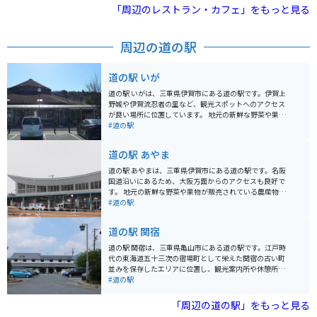
帰路も一興です。
「周辺のレストラン・カフェ」をもっと見る
周辺の道の駅
道の駅 いが
道の駅 いがは、三重県伊賀市にある道の駅です。伊賀上
野城や伊賀流忍者の里など、観光スポットへのアクセス
が良い場所に位置しています。 地元の新鮮な野菜や果物
が販売されている農産物直売所や、伊賀牛や伊賀米な
#道の駅
ど、地元グルメが楽しめるレストランが併設されていま
す。 バイクで訪れる場合、広い駐車場が完備されている
道の駅 あやま
ので安心です。また、周辺には、伊賀コリドールロード
など、ツーリングに最適なワインディングロードが数多
道の駅 あやまは、三重県伊賀市にある道の駅です。名阪
くあります。 伊賀地方は、松尾芭蕉の出身地としても知
国道沿いにあるため、大阪方面からのアクセスも良好で
られており、道の駅 いが に隣接する芭蕉翁記念館では、
す。 地元の新鮮な野菜や果物が販売されている農産物直
芭蕉に関する資料が展示されています。
売所が人気です。とくに、伊賀米や伊賀牛は、お土産に
#道の駅
もおすすめです。また、併設されているレストランで
は、地元の食材を使った料理を楽しむことができます。
道の駅 関宿
バイクで訪れる場合、道の駅 あやまは、ツーリングの中
継地点としても最適です。広い駐車場が完備されている
道の駅 関宿は、三重県亀山市にある道の駅です。江戸時
ので、安心してバイクを停めることができます。周辺に
代の東海道五十三次の宿場町として栄えた関宿の古い町
は、名阪国道や伊賀コリドールロードなど、走りごたえ
並みを保存したエリアに位置し、観光案内所や休憩所、
のある道路が多くあります。 道の駅 あやまからほど近い
特産品販売所などが併設されています。 関宿は、今もな
#道の駅
場所には、伊賀流忍者博物館やモクモク手づくりファー
お江戸時代の面影を残す美しい街並みが魅力です。街道
ムなど、観光スポットも充実しています。
沿いに商家や旅籠が軒を連ね、白壁や格子造りの歴史的
「周辺の道の駅」をもっと見る
な建造物が立ち並びます。特に、江戸時代の雰囲気を色