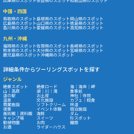
兵庫県のスポット
奈良県のスポット
和歌山県のスポット
中国・四国
鳥取県のスポット
島根県のスポット
岡山県のスポット
広島県のスポット
山口県のスポット
徳島県のスポット
香川県のスポット
愛媛県のスポット
高知県のスポット
九州・沖縄
福岡県のスポット
佐賀県のスポット
長崎県のスポット
熊本県のスポット
大分県のスポット
宮崎県のスポット
鹿児島県のスポット
沖縄県のスポット
詳細条件からツーリングスポットを探す
ジャンル
絶景スポット
絶景ロード
海｜海岸｜岬
山｜高原
湖｜川｜滝
食事処
道の駅
お土産
神社｜寺院
温泉
文化施設
カフェ｜軽食
商業施設
ソフトクリーム
林道
夜景
イベント体験
宿泊施設
美術館｜資料館
海鮮
ダム
キャンプ場
スイーツ
珍スポット
動植物園
お肉
麺類
お酒
ライダーハウス