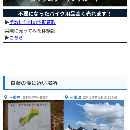
不要になったバイク用品高く売れます！
▶︎
手数料無料の宅配買取
実際に売ってみた体験談
▶︎
こちら
白藤の滝に近い場所
三重県
三重県
三重県伊賀市柘植町
三重県伊賀市勝地1852-63