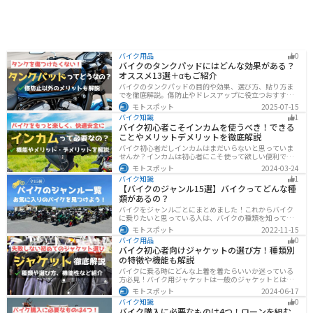
バイク用品
0
バイクのタンクパッドにはどんな効果がある？
オススメ13選＋αもご紹介
バイクのタンクパッドの目的や効果、選び方、貼り方ま
でを徹底解説。傷防止やドレスアップに役立つおすすめ
アイテムも紹介。初心者にも分かりやすい内容で、タン
モトスポット
2025-07-15
クパッド選びに迷っている方に最適な情報をお届けしま
バイク知識
1
す。
バイク初心者こそインカムを使うべき！できる
ことやメリットデメリットを徹底解説
バイク初心者だしインカムはまだいらないと思っていま
せんか？インカムは初心者にこそ使って欲しい便利で安
全に運転するための機器です。インカムでできることや
モトスポット
2024-03-24
メリットデメリットなどまとめましたので、気になって
バイク知識
1
いる人はぜひ参考にしてください。
【バイクのジャンル15選】バイクってどんな種
類があるの？
バイクをジャンルごとにまとめました！これからバイク
に乗りたいと思っている人は、バイクの種類を知って気
になる1台を見つけましょう。特徴やメリットデメリット
モトスポット
2022-11-15
なども記載しているので、デザインだけでなく性能から
バイク用品
0
もバイクを探せるようになると失敗しないバイク選びば
バイク初心者向けジャケットの選び方！種類別
できるようになります。
の特徴や機能も解説
バイクに乗る時にどんな上着を着たらいいか迷っている
方必見！バイク用ジャケットは一般のジャケットとは違
い、バイク専用に作られています。動きやすさ・快適
モトスポット
2024-06-17
さ・機能性・デザイン性など様々なメリットがありま
バイク知識
0
す。この記事では、ジャケットの種類や選び方など初心
バイク購入に必要なものは4つ！ローンを組む
者が知っておくべきことをまとめました。