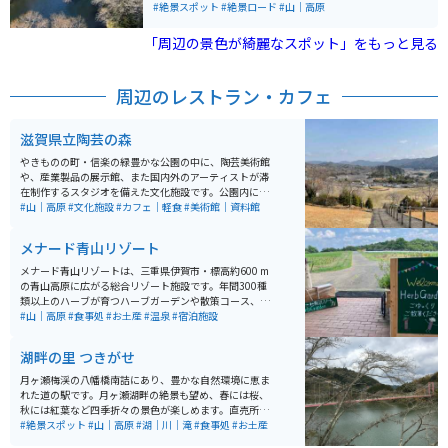
走っていて楽しい道です。 見頃シーズンになると、駐車
#絶景スポット
#絶景ロード
#山｜高原
場に停められなくなるほど観光客が集まるので、なるべ
く朝早く到着するようにした方がいいです。 駐車場も50
「周辺の景色が綺麗なスポット」をもっと見る
0〜1000円程の価格幅がありますので、安い駐車場に停
められるかどうかは運次第となります。
周辺のレストラン・カフェ
滋賀県立陶芸の森
やきものの町・信楽の緑豊かな公園の中に、陶芸美術館
や、産業製品の展示館、また国内外のアーティストが滞
在制作するスタジオを備えた文化施設です。公園内には
無料の駐車場、園内には陶器専門の美術館もあります
#山｜高原
#文化施設
#カフェ｜軽食
#美術館｜資料館
（美術館のみ有料）。 信楽焼を購入できるショップ、カ
フェもあり高台から見える信楽町内の景色は雄大。 春は
メナード青山リゾート
桜、秋は紅葉、陶器祭りの時は大勢の観光客で賑わいま
す。四季折々の風景が楽しめ、新名神、西名阪自動車道
メナード青山リゾートは、三重県伊賀市・標高約600 m
と交通の便もよくツーリングにとっておきの場所となる
の青山高原に広がる総合リゾート施設です。年間300種
でしょう。
類以上のハーブが育つハーブガーデンや散策コース、天
然温泉「霧生温泉」を引く2つの湯処（ヒノキ風呂・岩
#山｜高原
#食事処
#お土産
#温泉
#宿泊施設
風呂など）も完備し、自然の中で心身ともにリフレッシ
ュできます。宿泊だけでなく、日帰りプランもあり、昼
湖畔の里 つきがせ
食＋温泉＋ハーブガーデン入園といった選択肢もありま
す。 バイクで訪れる方には、国道422号線を利用してア
月ヶ瀬梅渓の八幡橋南詰にあり、豊かな自然環境に恵ま
クセスするのが比較的安心なルート。山道に入るため天
れた道の駅です。月ヶ瀬湖畔の絶景も望め、春には桜、
候や路面状況に注意し、駐輪スペースの状況を事前に連
秋には紅葉など四季折々の景色が楽しめます。直売所で
絡しておくと安心です。特に夕暮れ～夜間の高原の涼し
は地域の特産物の野菜やお土産も購入でき、軽食をとる
#絶景スポット
#山｜高原
#湖｜川｜滝
#食事処
#お土産
さと星空は格別で、温泉で暖まった後にバイクでの夜景
ことができる食堂もあります。