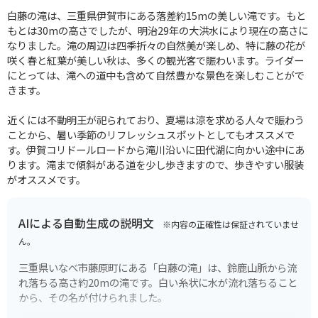
白藤の滝は、三重県伊賀市にある落差約15mの美しい滝です。もと
もとは30mの高さでしたが、明治29年の大洪水により現在の高さに
なりました。滝の周辺は四季折々の自然美が楽しめ、特に藤の花が
咲く春と紅葉が美しい秋は、多くの観光客で賑わいます。ライダー
にとっては、滝への道中も含めて自然豊かな景色を楽しむことがで
きます。
近くには不動明王が祀られており、夏場は涼を求める人々で賑わう
ことから、暑い季節のリフレッシュスポットとしてもオススメで
す。伊賀コリドールロードから滝川沿いに田代湖に向かい途中にあ
ります。滝まで傾斜がある道を少し歩きますので、歩きやすい服装
がオススメです。
AIによる自動生成の説明文
※内容の正確性は保証されていませ
ん。
三重県いなべ市藤原町にある「白藤の滝」は、鈴鹿山脈から流
れ落ちる高さ約20mの滝です。白い糸状に水が流れ落ちること
から、その名が付けられました。