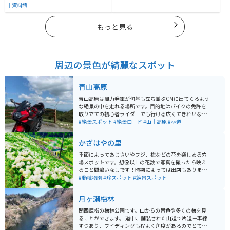
｜資料館
もっと見る
周辺の景色が綺麗なスポット
青山高原
青山高原は風力発電が何基も立ち並ぶCMに出てくるよう
な絶景の中を走れる場所です。目的地はバイクの免許を
取り立ての初心者ライダーでも行ける広くてきれいな道
が続きます。道中には駐車場があり風力発電とバイクを
#絶景スポット
#絶景ロード
#山｜高原
#林道
撮れたりバイクを止めて展望台に行けます。展望台には
飲食店があり高台で食べるソフトクリームは絶品です。
かざはやの里
季節によってあじさいやフジ、梅などの花を楽しめる穴
場スポットです。想像以上の花数で写真を撮ったら映え
ること間違いなしです！時期によっては出店もありま
す。芝生もあるので子供連れやペットを連れて行きたい
#動植物園
#珍スポット
#絶景スポット
場合も一緒に楽しめます。
月ヶ瀬梅林
関西屈指の梅林公園です。山からの景色や多くの梅を見
ることができます。 道中、舗装された山道で片道一車線
ずつあり、ワイディングも程よく角度があるのでとても