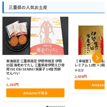
三重県の人気お土産
東海限定 三重県限定 伊勢市限定 伊勢
【 幸福堂 】 伊勢極
の国 海老めでたし 三重県産伊勢えび使
レミアム 12枚 ×2箱
用 ISE EBI SENBEI 焼菓子 14個 煎餅
幸福堂
せんべい
2,459円
7a
1,243円
Amazo
Amazonで見る