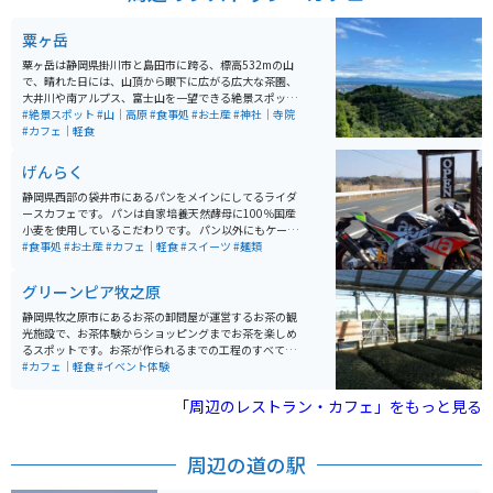
つての戦いの歴史を感じながら、美しい自然の中で散策
を楽しむことができます。
粟ヶ岳
粟ヶ岳は静岡県掛川市と島田市に跨る、標高532mの山
で、晴れた日には、山頂から眼下に広がる広大な茶園、
大井川や南アルプス、富士山を一望できる絶景スポット
です。また、約500本の桜が咲き誇る名所としても知ら
#絶景スポット
#山｜高原
#食事処
#お土産
#神社｜寺院
れ、春には多くの花見客で賑わいます。阿波々神社が山
#カフェ｜軽食
頂にあり、毎年4月上旬には桜祭りが開催されることで
有名です。頂上にはカフェもあり、景色を見ながらお茶
げんらく
を楽しんだり、神社の御朱印も手に入れられます。秋の
シーズンには紅葉のトンネル中を車やバイクで走れるの
静岡県西部の袋井市にあるパンをメインにしてるライダ
でオススメです。
ースカフェです。 パンは自家培養天然酵母に100％国産
小麦を使用しているこだわりです。 パン以外にもケーキ
やピラフ、ドリアが有り、どれも美味しいです。 店主も
#食事処
#お土産
#カフェ｜軽食
#スイーツ
#麺類
バイク好きであり、店内にはバイク雑誌などを置いてお
り一人で行っても楽しめる空間です。 店内が広いわけで
グリーンピア牧之原
は無いので、大人数（4人～）で行く場合は事前に連絡
しておいたほうが良いかもしれません。
静岡県牧之原市にあるお茶の卸問屋が運営するお茶の観
光施設で、お茶体験からショッピングまでお茶を楽しめ
るスポットです。お茶が作られるまでの工程のすべてを
一つの建物の中で見学でき、グルメから体験まで幅広く
#カフェ｜軽食
#イベント体験
楽しめる観光スポットです。
「周辺のレストラン・カフェ」をもっと見る
周辺の道の駅