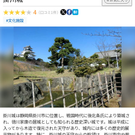
4
（口コミ1件）
#文化施設
掛川城は静岡県掛川市に位置し、戦国時代に後北条氏により築城さ
れ、徳川家康の居城としても知られる歴史深い城です。城は平成に
入ってから木造で復元された天守があり、城内には多くの歴史的展
示物があります。特に、掛川城の天守からの眺望は、掛川市内や周