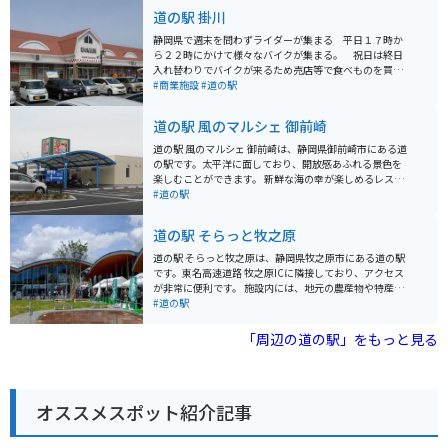
道の駅 掛川
静岡県で週末を問わずライダーが集まる 平日１７時か
ら２２時にかけて様々なバイクが集まる。 祝日は終日
入れ替わりでバイクが来るため売店等で食べものを買い
バイクを眺めながら休憩をしている方が多くいる。近く
#商業施設
#道の駅
に栗ヶ岳（茶 山）があり大きな山ではないが峠を走る
ライダーもいる。※道の駅掛川は、全国でも5本の指に
道の駅 風のマルシェ 御前崎
入るお茶の名産地である、静岡県掛川市に位置する道の
駅です。 地元産の農作物はもちろん、本場のお茶やそば
道の駅 風のマルシェ 御前崎は、静岡県御前崎市にある道
を供する専門ショップなど、掛川ならではのグルメを楽
の駅です。太平洋に面しており、開放感あふれる景色を
しむことができます。 ・軽自動車4台、小型車222台、大
楽しむことができます。 新鮮な海の幸が楽しめるレスト
型車70台、特大車5台、身体障がい者用6台 ※駐車料金
ランや、地元の特産品を販売するショップが人気です。
#道の駅
無料。 24時間利用可能。 道の駅掛川の名物とろろ汁
駿河湾でとれたしらすや桜えび、御前崎市のブランド豚
ホームページに記載
「静岡そだち」を使ったコロッケなどがおすすめです。
道の駅 そらっと牧之原
また、バイクスタンドも設置されているので、ツーリン
グの休憩にも最適です。太平洋を眺めながら、潮風を感
道の駅 そらっと牧之原は、静岡県牧之原市にある道の駅
じてリフレッシュできます。 周辺には、御前崎灯台や御
です。東名高速道路 牧之原ICに隣接しており、アクセス
前崎ケープパークなど、観光スポットも点在していま
が非常に便利です。 施設内には、地元の農産物や特産品
す。
を販売する直売所や、軽食コーナー、レストランがあり
#道の駅
ます。牧之原台地で育った新鮮な野菜や果物、お茶など
が購入できます。また、レストランでは、地元の食材を
「周辺の道の駅」をもっと見る
使った料理を味わうことができます。 そらっと牧之原
は、展望台としても人気があります。屋上展望台から
は、牧之原台地や茶畑、駿河湾、伊豆半島、富士山を一
望できます。特に晴れた日には、雄大な富士山を背景に
オススメスポット紹介記事
広がる茶畑の絶景を楽しむことができます。 バイクで訪
れる場合は、駐車場も広く確保されているため安心で
す。東名高速道路を利用すれば、都心からのアクセスも