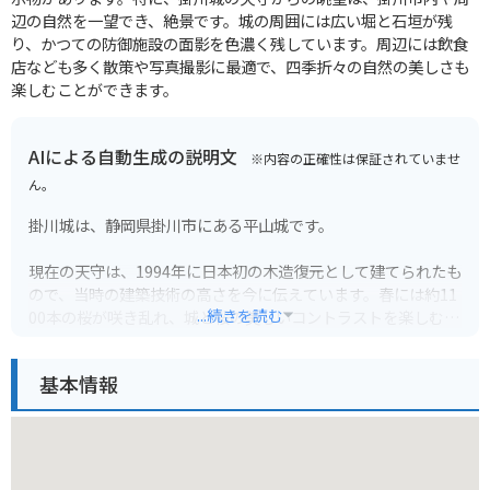
辺の自然を一望でき、絶景です。城の周囲には広い堀と石垣が残
り、かつての防御施設の面影を色濃く残しています。周辺には飲食
店なども多く散策や写真撮影に最適で、四季折々の自然の美しさも
楽しむことができます。
AIによる自動生成の説明文
※内容の正確性は保証されていませ
ん。
掛川城は、静岡県掛川市にある平山城です。
現在の天守は、1994年に日本初の木造復元として建てられたも
ので、当時の建築技術の高さを今に伝えています。春には約11
...続きを読む
00本の桜が咲き乱れ、城と桜の美しいコントラストを楽しむこ
とができます。城内では、甲冑や刀剣などの展示、最上階から
の眺望など、見どころ満載です。周辺には、二の丸美術館や掛
基本情報
川城御殿など、歴史を感じられるスポットも点在しています。
バイクで訪れる場合は、掛川城のすぐ近くに無料の駐輪場があ
ります。城下町にはおしゃれなカフェやレストランも多いの
で、ツーリングの休憩にも最適です。