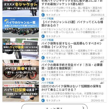
冬用バイクジャケットを初心者が選ぶには？お
すすめ最強ジャケット9選も紹介
寒い冬にバイクは辛いですよね。高い保温力・透湿力を
備えたバイク用ジャケットを選べば、冬でも快適に走る
ことができます！さらに電熱ジャケットであれば、どん
モトスポット
2024-06-16
な過酷な環境でも全く寒さを感じずバイクに乗れます。
バイク知識
1
正しい装備を揃えて今年の冬も乗り切りましょう！
【バイクのジャンル15選】バイクってどんな種
類があるの？
バイクをジャンルごとにまとめました！これからバイク
に乗りたいと思っている人は、バイクの種類を知って気
になる1台を見つけましょう。特徴やメリットデメリット
モトスポット
2022-11-15
なども記載しているので、デザインだけでなく性能から
バイク知識
0
もバイクを探せるようになると失敗しないバイク選びば
バイク保険を探すなら一括見積もりすべき4つ
できるようになります。
の理由【インズウェブ】
バイク保険を探したい方必見！一括見積もりサービスの
インズウェブを使えば「簡単に安くて自分に最適な保険
を3分で見つける」ことができます。最大5社のバイク保
モトスポット
2024-06-03
険を一気に比べることができるので、探す手間と時間が
バイク知識
1
省けます。
バイクの廃車手続き完全ガイド｜方法・必要書
類・注意点を徹底解説！
バイクを廃車するタイミングや手続きに悩んでいる方は
必見！この記事では、廃車手続きのタイミングや方法、
流れを解説しています。実は、手続きの注意点や業者に
モトスポット
2025-03-07
依頼する際のポイントがあります。記事を読めば、バイ
バイク知識
0
クの廃車手続きがスムーズに行えるでしょう。
1日だけのバイク保険はない？短期間の保険を
かけて乗ることはできる？
バイクには1日単位の保険がないため、代替策の検討が必
要です。他人のバイクを借りるなら「ドライバー保
険」、125cc以下で家族が車持ちなら「ファミリーバイク
モトスポット
2026-01-01
特約」、自身のバイクなら「バイク保険の短期加入」が
有効です。手間を省くなら、任意保険込みの「レンタル
バイク」も選べます。