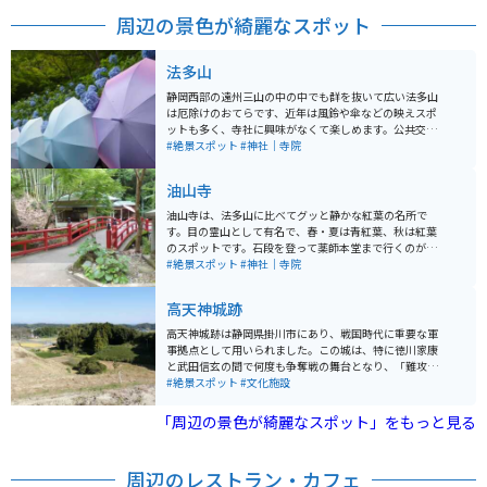
周辺の景色が綺麗なスポット
法多山
静岡西部の遠州三山の中の中でも群を抜いて広い法多山
は厄除けのおてらです、近年は風鈴や傘などの映えスポ
ットも多く、寺社に興味がなくて楽しめます。公共交通
機関で行きにくいのでマイカーかバイクでいくのがぴっ
#絶景スポット
#神社｜寺院
たり。駐車場料金は200円です。 境内にも参道にも飲食
出来るお店は多く、参拝後は厄除け団子、参道では秋の
油山寺
おでんが人気です。
油山寺は、法多山に比べてグッと静かな紅葉の名所で
す。目の霊山として有名で、春・夏は青紅葉、秋は紅葉
のスポットです。石段を登って薬師本堂まで行くのが、
定番コースです。途中、三重の塔もあり、あちこち見応
#絶景スポット
#神社｜寺院
えあり。目の霊山なので、御利益を求めて多くの人が参
拝に訪れます。 法多山のように飲食店が並ぶ参道はあり
高天神城跡
ませんが、境内に一休庵というお休み処があり、ごりや
くまんじゅうが人気です。週末は午前中で売り切れにな
高天神城跡は静岡県掛川市にあり、戦国時代に重要な軍
るほど人気なので食べたい人は早めに行くことをオスス
事拠点として用いられました。この城は、特に徳川家康
メします。薬師本堂まで15分、森林浴を楽しみながら来
と武田信玄の間で何度も争奪戦の舞台となり、「難攻不
るライダーもいます。駐車場も無料です。
落の城」として知られています。標高132メートルの鶴
#絶景スポット
#文化施設
翁山にある高天神城は、かつては「高天神を制するもの
は遠江を制す」と言われ「難攻不落の名城」と呼ばれて
「周辺の景色が綺麗なスポット」をもっと見る
いましたが、家康の兵糧攻めに遭い落城しました。 美し
い山の形から鶴舞城の別称を持ち、国の史跡に指定され
ています。城跡は現在、自然に覆われた静かな遺跡とし
周辺のレストラン・カフェ
て残り、ハイキングや歴史探訪の場として人気です。か