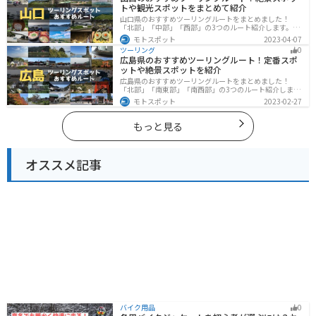
トや観光スポットをまとめて紹介
山口県のおすすめツーリングルートをまとめました！
「北部」「中部」「西部」の3つのルート紹介します。美
しい海岸線や山々を楽しむことができます。バイクで山
モトスポット
2023-04-07
口県にツーリングに行く際は参考にしてください。
ツーリング
0
広島県のおすすめツーリングルート！定番スポ
ットや絶景スポットを紹介
広島県のおすすめツーリングルートをまとめました！
「北部」「南東部」「南西部」の3つのルート紹介しま
す。自然豊かな山と海だけでなく、歴史的価値のある建
モトスポット
2023-02-27
造物も多数あるので、飽きることなくツーリングを堪能
できます。バイクで広島県にツーリングに行く際は参考
にしてください。
もっと見る
オススメ記事
バイク用品
0