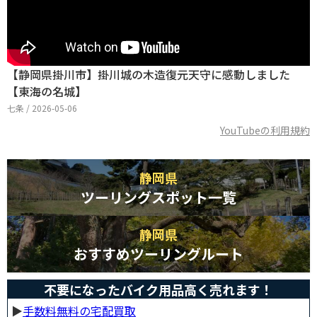
【静岡県掛川市】掛川城の木造復元天守に感動しました
【東海の名城】
七条 / 2026-05-06
YouTubeの利用規約
静岡県
ツーリングスポット一覧
静岡県
おすすめツーリングルート
不要になったバイク用品高く売れます！
▶︎
手数料無料の宅配買取