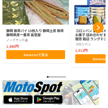
静岡 御茶パイ 15枚入り 静岡土産 御茶
コロンバン 富士山メ
静岡県産一番茶 長登屋
お菓子 詰め合わせ 個
贈答 銘店 ラングドシ
ノーブランド品
コロンバン
1,865円
1,512円
Amazonで見る
Amazo