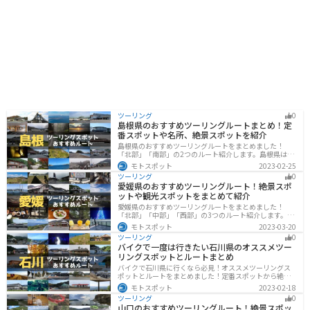
良好です。道の駅には、ツーリングマップなども用意さ
れているので、周辺の観光スポット情報なども入手でき
ます。近隣には、牧之原公園や、グリンピア牧之原な
ど、自然を楽しめるスポットもあります。 また、牧之原
市は、緑茶の生産が盛んな地域です。道の駅でも、様々
な種類のお茶が販売されています。お土産に、地元産の
深蒸し茶を購入してみてはいかがでしょうか。 周辺に
は、お茶農園や製茶工場もあり、お茶摘み体験ができる
場所もあります。 牧之原台地は、温暖な気候と豊かな土
壌に恵まれた、農業が盛んな地域です。道の駅 そらっと
牧之原では、その恵みを感じることができるでしょう。
ツーリング
0
島根県のおすすめツーリングルートまとめ！定
番スポットや名所、絶景スポットを紹介
島根県のおすすめツーリングルートをまとめました！
「北部」「南部」の2つのルート紹介します。島根県は、
海と山が近く、1日で全然違う景色を堪能することができ
モトスポット
2023-02-25
ます。バイクで島根県にツーリングに行く際は参考にし
ツーリング
0
てください。
愛媛県のおすすめツーリングルート！絶景スポ
ットや観光スポットをまとめて紹介
愛媛県のおすすめツーリングルートをまとめました！
「北部」「中部」「西部」の3つのルート紹介します。山
や海といった自然だけでなく、気軽に渡れる島もあり
モトスポット
2023-03-20
様々な楽しみ方ができます。バイクで愛媛県にツーリン
ツーリング
0
グに行く際は参考にしてください。
バイクで一度は行きたい石川県のオススメツー
リングスポットとルートまとめ
バイクで石川県に行くなら必見！オススメツーリングス
ポットとルートをまとめました！定番スポットから絶景
スポット、温泉、海、グルメなど様々なジャンルで楽し
モトスポット
2023-02-18
めます。バイクで石川ツーリングに行こうと思っている
ツーリング
0
人は、参考にしてください。
山口のおすすめツーリングルート！絶景スポッ