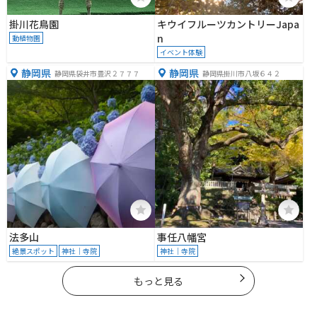
掛川花鳥園
キウイフルーツカントリーJapa
n
動植物園
イベント体験
静岡県
静岡県
静岡県袋井市豊沢２７７７
静岡県掛川市八坂６４２
法多山
事任八幡宮
絶景スポット
神社｜寺院
神社｜寺院
もっと見る