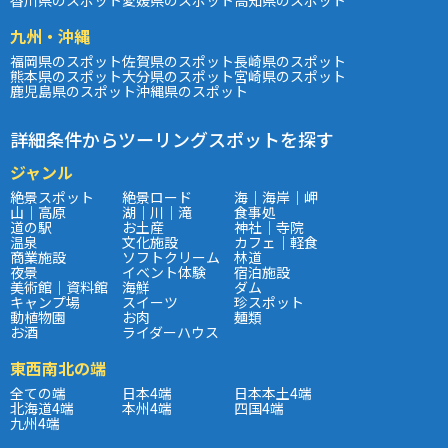
九州・沖縄
福岡県のスポット
佐賀県のスポット
長崎県のスポット
熊本県のスポット
大分県のスポット
宮崎県のスポット
鹿児島県のスポット
沖縄県のスポット
詳細条件からツーリングスポットを探す
ジャンル
絶景スポット
絶景ロード
海｜海岸｜岬
山｜高原
湖｜川｜滝
食事処
道の駅
お土産
神社｜寺院
温泉
文化施設
カフェ｜軽食
商業施設
ソフトクリーム
林道
夜景
イベント体験
宿泊施設
美術館｜資料館
海鮮
ダム
キャンプ場
スイーツ
珍スポット
動植物園
お肉
麺類
お酒
ライダーハウス
東西南北の端
全ての端
日本4端
日本本土4端
北海道4端
本州4端
四国4端
九州4端