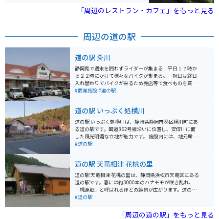
「周辺のレストラン・カフェ」をもっと見る
周辺の道の駅
道の駅 掛川
静岡県で週末を問わずライダーが集まる 平日１７時か
ら２２時にかけて様々なバイクが集まる。 祝日は終日
入れ替わりでバイクが来るため売店等で食べものを買い
バイクを眺めながら休憩をしている方が多くいる。近く
#商業施設
#道の駅
に栗ヶ岳（茶 山）があり大きな山ではないが峠を走る
ライダーもいる。※道の駅掛川は、全国でも5本の指に
道の駅 いっぷく処横川
入るお茶の名産地である、静岡県掛川市に位置する道の
駅です。 地元産の農作物はもちろん、本場のお茶やそば
道の駅 いっぷく処横川は、静岡県静岡市葵区横川町にあ
を供する専門ショップなど、掛川ならではのグルメを楽
る道の駅です。国道362号線沿いに位置し、安倍川に面
しむことができます。 ・軽自動車4台、小型車222台、大
した風光明媚な立地が魅力です。 施設内には、地元産の
型車70台、特大車5台、身体障がい者用6台 ※駐車料金
新鮮な野菜や果物が並ぶ農産物直売所や、蕎麦や猪肉料
#道の駅
無料。 24時間利用可能。 道の駅掛川の名物とろろ汁
理など地元食材を使った料理が楽しめる飲食店がありま
ホームページに記載
す。また、安倍川の上流で採れた砂を使って作るガラス
道の駅 天竜相津 花桃の里
工芸「安倍川ガラス」の工房があり、体験教室も開催さ
れています。 バイクでのツーリングにも最適な場所で、
道の駅 天竜相津 花桃の里は、静岡県浜松市天竜区にある
駐車場も広く休憩にぴったりです。周辺には、温泉施設
道の駅です。春には約3000本のハナモモが咲き乱れ、
やキャンプ場もあり、自然豊かな環境の中でゆったりと
「桃源郷」と呼ばれるほどの絶景が広がります。道の駅
過ごすことができます。 地元の名産品としては、わさび
には、地元で採れた新鮮な野菜や果物の直売所、地元食
#道の駅
やお茶、梅などが有名です。道の駅でも販売しているの
材を使った料理が楽しめるレストランがあります。 バイ
で、お土産にいかがでしょうか。
クツーリングで訪れる場合、道の駅には広い駐車場が完
「周辺の道の駅」をもっと見る
備されているので安心です。春には満開のハナモモ並木