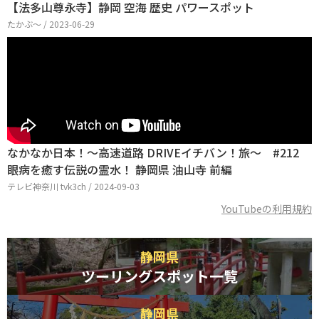
【法多山尊永寺】静岡 空海 歴史 パワースポット
たかぶ〜 / 2023-06-29
なかなか日本！～高速道路 DRIVEイチバン！旅～ #212
眼病を癒す伝説の霊水！ 静岡県 油山寺 前編
テレビ神奈川 tvk3ch / 2024-09-03
YouTubeの利用規約
静岡県
ツーリングスポット一覧
静岡県