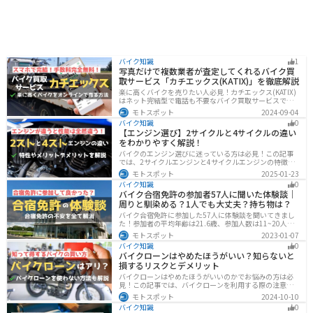
バイク知識
1
写真だけで複数業者が査定してくれるバイク買
取サービス「カチエックス(KATIX)」を徹底解説
楽に高くバイクを売りたい人必見！カチエックス(KATIX)
はネット完結型で電話も不要なバイク買取サービスで
す。バイク情報と写真を登録するだけで、複数のバイク
モトスポット
2024-09-04
業者がオークション形式で価格を競い合ってくれるの
バイク知識
0
で、何もせず最高値でバイクを売ることができます。
【エンジン選び】2サイクルと4サイクルの違い
をわかりやすく解説！
バイクのエンジン選びに迷っている方は必見！この記事
では、2サイクルエンジンと4サイクルエンジンの特徴や
メリット、選び方を解説しています。実は、4サイクルエ
モトスポット
2025-01-23
ンジンは燃費が良く経済的で扱いやすいため、初心者の
バイク知識
0
方にはおすすめです。記事を読めば、最適なエンジン選
バイク合宿免許の参加者57人に聞いた体験談｜
びのヒントが得られます。
周りと馴染める？1人でも大丈夫？持ち物は？
バイク合宿免許に参加した57人に体験談を聞いてきまし
た！参加者の平均年齢は21.6歳、参加人数は11~20人な
ど統計情報や人間関係はどうだったのか、持っていくべ
モトスポット
2023-01-07
きものなど参加する前に知っておきたい情報をまとめま
バイク知識
0
した。
バイクローンはやめたほうがいい？知らないと
損するリスクとデメリット
バイクローンはやめたほうがいいのかでお悩みの方は必
見！この記事では、バイクローンを利用する際の注意点
や失敗しない選び方を解説しています。実は、バイクロ
モトスポット
2024-10-10
ーンの選び方にはコツがあります。この記事を読めば、
バイク知識
0
自分に合った賢い選択をすることが可能です。