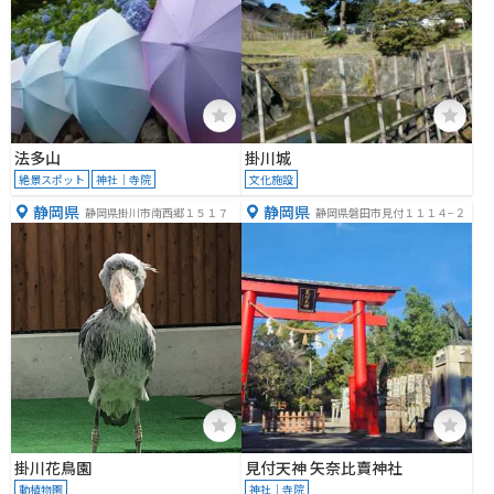
法多山
掛川城
絶景スポット
神社｜寺院
文化施設
静岡県
静岡県
静岡県掛川市南西郷１５１７
静岡県磐田市見付１１１４−２
掛川花鳥園
見付天神 矢奈比賣神社
動植物園
神社｜寺院