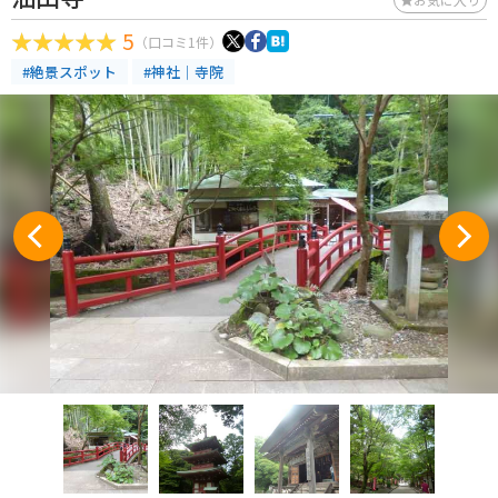
5
（口コミ1件）
#絶景スポット
#神社｜寺院