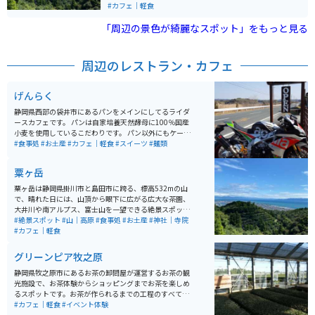
を楽しむことができます。
れ、春には多くの花見客で賑わいます。阿波々神社が山
#カフェ｜軽食
頂にあり、毎年4月上旬には桜祭りが開催されることで
「周辺の景色が綺麗なスポット」をもっと見る
有名です。頂上にはカフェもあり、景色を見ながらお茶
を楽しんだり、神社の御朱印も手に入れられます。秋の
シーズンには紅葉のトンネル中を車やバイクで走れるの
でオススメです。
周辺のレストラン・カフェ
げんらく
静岡県西部の袋井市にあるパンをメインにしてるライダ
ースカフェです。 パンは自家培養天然酵母に100％国産
小麦を使用しているこだわりです。 パン以外にもケーキ
やピラフ、ドリアが有り、どれも美味しいです。 店主も
#食事処
#お土産
#カフェ｜軽食
#スイーツ
#麺類
バイク好きであり、店内にはバイク雑誌などを置いてお
り一人で行っても楽しめる空間です。 店内が広いわけで
粟ヶ岳
は無いので、大人数（4人～）で行く場合は事前に連絡
しておいたほうが良いかもしれません。
粟ヶ岳は静岡県掛川市と島田市に跨る、標高532mの山
で、晴れた日には、山頂から眼下に広がる広大な茶園、
大井川や南アルプス、富士山を一望できる絶景スポット
です。また、約500本の桜が咲き誇る名所としても知ら
#絶景スポット
#山｜高原
#食事処
#お土産
#神社｜寺院
れ、春には多くの花見客で賑わいます。阿波々神社が山
#カフェ｜軽食
頂にあり、毎年4月上旬には桜祭りが開催されることで
有名です。頂上にはカフェもあり、景色を見ながらお茶
グリーンピア牧之原
を楽しんだり、神社の御朱印も手に入れられます。秋の
シーズンには紅葉のトンネル中を車やバイクで走れるの
静岡県牧之原市にあるお茶の卸問屋が運営するお茶の観
でオススメです。
光施設で、お茶体験からショッピングまでお茶を楽しめ
るスポットです。お茶が作られるまでの工程のすべてを
一つの建物の中で見学でき、グルメから体験まで幅広く
#カフェ｜軽食
#イベント体験
楽しめる観光スポットです。