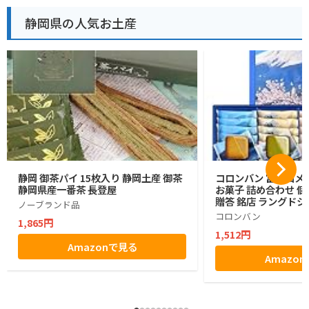
静岡県の人気お土産
静岡 御茶パイ 15枚入り 静岡土産 御茶
コロンバン 富士山メ
静岡県産一番茶 長登屋
お菓子 詰め合わせ 個
贈答 銘店 ラングドシ
ノーブランド品
コロンバン
1,865円
1,512円
Amazonで見る
Amazo