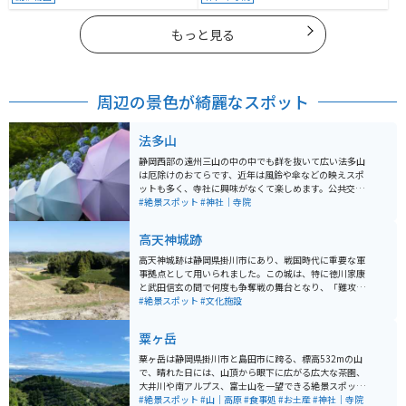
もっと見る
周辺の景色が綺麗なスポット
法多山
静岡西部の遠州三山の中の中でも群を抜いて広い法多山
は厄除けのおてらです、近年は風鈴や傘などの映えスポ
ットも多く、寺社に興味がなくて楽しめます。公共交通
機関で行きにくいのでマイカーかバイクでいくのがぴっ
#絶景スポット
#神社｜寺院
たり。駐車場料金は200円です。 境内にも参道にも飲食
出来るお店は多く、参拝後は厄除け団子、参道では秋の
高天神城跡
おでんが人気です。
高天神城跡は静岡県掛川市にあり、戦国時代に重要な軍
事拠点として用いられました。この城は、特に徳川家康
と武田信玄の間で何度も争奪戦の舞台となり、「難攻不
落の城」として知られています。標高132メートルの鶴
#絶景スポット
#文化施設
翁山にある高天神城は、かつては「高天神を制するもの
は遠江を制す」と言われ「難攻不落の名城」と呼ばれて
粟ヶ岳
いましたが、家康の兵糧攻めに遭い落城しました。 美し
い山の形から鶴舞城の別称を持ち、国の史跡に指定され
粟ヶ岳は静岡県掛川市と島田市に跨る、標高532mの山
ています。城跡は現在、自然に覆われた静かな遺跡とし
で、晴れた日には、山頂から眼下に広がる広大な茶園、
て残り、ハイキングや歴史探訪の場として人気です。か
大井川や南アルプス、富士山を一望できる絶景スポット
つての戦いの歴史を感じながら、美しい自然の中で散策
です。また、約500本の桜が咲き誇る名所としても知ら
#絶景スポット
#山｜高原
#食事処
#お土産
#神社｜寺院