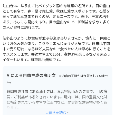
油山寺は、法多山に比べてグッと静かな紅葉の名所です。目の霊山
として有名で、春・夏は青紅葉、秋は紅葉のスポットです。石段を
登って薬師本堂まで行くのが、定番コースです。途中、三重の塔も
あり、あちこち見応えあり。目の霊山なので、御利益を求めて多く
の人が参拝に訪れます。
法多山のように飲食店が並ぶ参道はありませんが、境内に一休庵と
いうお休み処があり、ごりやくまんじゅうが人気です。週末は午前
中で売り切れになるほど人気なので食べたい人は早めに行くことを
オススメします。薬師本堂まで15分、森林浴を楽しみながら来るラ
イダーもいます。駐車場も無料です。
AIによる自動生成の説明文
※内容の正確性は保証されていませ
ん。
静岡県袋井市にある油山寺は、真言宗智山派の寺院で、目の病
気にご利益があるとされています。境内には、国の重要文化財
に指定されている本堂や仁王門など、歴史的な建造物が多くあ
ります。
...続きを読む