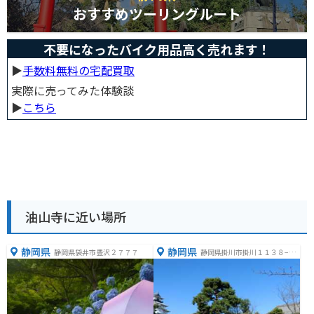
おすすめツーリングルート
不要になったバイク用品高く売れます！
▶︎
手数料無料の宅配買取
実際に売ってみた体験談
▶︎
こちら
油山寺に近い場所
静岡県
静岡県
静岡県袋井市豊沢２７７７
静岡県掛川市掛川１１３８−２
４