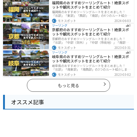
福岡県のおすすめツーリングルート！絶景スポ
ットや観光スポットをまとめて紹介
福岡県のおすすめツーリングルートをまとめました！
「北部」「東部」「西部」「南部」の4つのルート紹介し
ます。豊かな自然から歴史ある名所、グルメまで多彩な
モトスポット
2024-06-03
魅力が詰まっており、様々な楽しみ方ができます。バイ
ツーリング
0
クで福岡県にツーリングに行く際は参考にしてくださ
京都府のおすすめツーリングルート！絶景スポ
い。
ットや観光スポットをまとめて紹介
京都府のおすすめツーリングルートをまとめました！
「北部」「中部（郊外）」「中部（市街地）」「南部」
の4つのルート紹介します。古い町並みや神社仏閣、自然
モトスポット
2023-03-31
に囲まれた風光明媚なスポットが数多く存在し、様々な
ツーリング
0
楽しみ方ができます。バイクで京都府にツーリングに行
岐阜県のおすすめツーリングルート！絶景スポ
く際は参考にしてください。
ットや観光スポットをまとめて紹介
岐阜県のおすすめツーリングルートをまとめました！
「北部」「南東部」「南西部」の3つのルート紹介しま
す。自然豊かな山が充実しており、山を生かした施設や
モトスポット
2023-03-02
グルメ、絶景スポットなど、自然を満喫するツーリング
ができます。バイクで岐阜県にツーリングに行く際は参
考にしてください。
もっと見る
オススメ記事