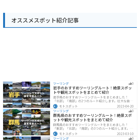
をバイクで走ることができ、まさに桃源郷を駆け抜ける
ような気分を味わえます。周辺には、秋には紅葉が美し
い光明寺や、温泉施設の「花桃の湯」などもあり、ツー
オススメスポット紹介記事
リングの拠点としても最適です。 名産品としては、地元
産の新鮮な野菜や果物のほか、お茶や山菜なども人気で
す。また、道の駅内のレストランでは、地元産の食材を
使った「猪鍋定食」や「山菜そば」などが味わえます。
ツーリング
0
岩手のおすすめツーリングルート！絶景スポッ
トや観光スポットをまとめて紹介
岩手県のおすすめツーリングルートをまとめました！
「北部」「南部」の2つのルート紹介します。壮大な自然
や歴史的な観光スポットが多く存在するので楽しめま
モトスポット
2023-04-20
す。バイクで岩手県にツーリングに行く際は参考にして
ツーリング
0
ください。
群馬県のおすすめツーリングルート！絶景スポ
ットや観光スポットをまとめて紹介
群馬県のおすすめツーリングルートをまとめました！
「東部」「北部」「南部」の3つのルート紹介します。草
津温泉や伊香保温泉など全国でも有名な温泉や豊かな自
モトスポット
2023-03-10
然を満喫するツーリングができます。バイクで群馬県に
ツーリング
0
ツーリングに行く際は参考にしてください。