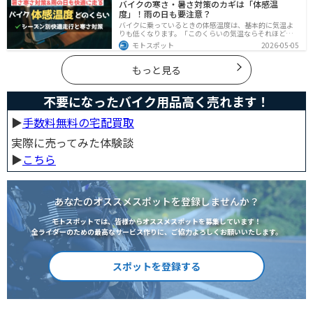
バイクの寒さ・暑さ対策のカギは「体感温
度」！雨の日も要注意？
バイクに乗っているときの体感温度は、基本的に気温よ
りも低くなります。「このくらいの気温ならそれほど寒
くないだろう」そう考えて通常の装備でバイクに乗った
モトスポット
2026-05-05
ら大変な目に遭った・・・そんな経験のあるライダーも
多いのではないでしょうか。今回はバイク走行中の体感
温度についてご紹介します。体感温度を考慮した快適走
もっと見る
行のポイントもまとめました。季節や天候を問わずバイ
クに乗る！そんなライダーの方はぜひ参考にしてみてく
ださい。[phtml blog-first-h2-module]バイク走行時の体
不要になったバイク用品高く売れます！
感温度は気温より低め？バイク走行時の体感温度は気温
と同じではありません。なぜ
▶︎
手数料無料の宅配買取
実際に売ってみた体験談
▶︎
こちら
あなたのオススメスポットを登録しませんか？
モトスポットでは、皆様からオススメスポットを募集しています！
全ライダーのための最高なサービス作りに、ご協力よろしくお願いいたします。
スポットを登録する