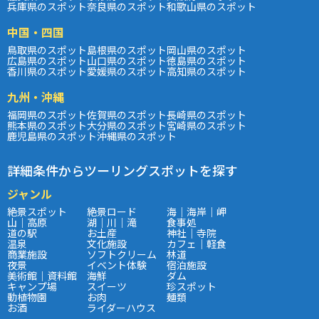
兵庫県のスポット
奈良県のスポット
和歌山県のスポット
中国・四国
鳥取県のスポット
島根県のスポット
岡山県のスポット
広島県のスポット
山口県のスポット
徳島県のスポット
香川県のスポット
愛媛県のスポット
高知県のスポット
九州・沖縄
福岡県のスポット
佐賀県のスポット
長崎県のスポット
熊本県のスポット
大分県のスポット
宮崎県のスポット
鹿児島県のスポット
沖縄県のスポット
詳細条件からツーリングスポットを探す
ジャンル
絶景スポット
絶景ロード
海｜海岸｜岬
山｜高原
湖｜川｜滝
食事処
道の駅
お土産
神社｜寺院
温泉
文化施設
カフェ｜軽食
商業施設
ソフトクリーム
林道
夜景
イベント体験
宿泊施設
美術館｜資料館
海鮮
ダム
キャンプ場
スイーツ
珍スポット
動植物園
お肉
麺類
お酒
ライダーハウス