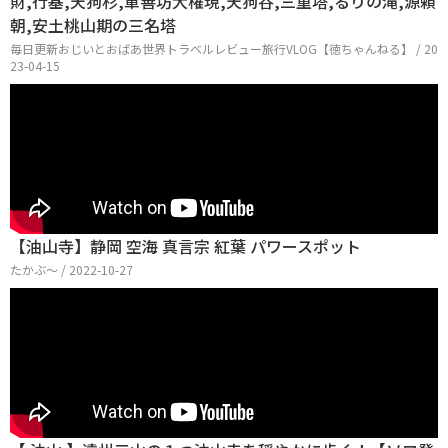
財,行基,天狗杉,軍善坊大権現,天狗谷,三重塔,るりの滝,源頼
朝,安土桃山期の三名塔
毎日更新おじいとおばあ世界トラベルレビュー旅行VLOG【徳ちゃんねる】 / 20
23-04-15
【油山寺】静岡 空海 真言宗 紅葉 パワースポット
たかぶ〜 / 2022-10-27