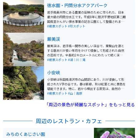
徳水園・円筒分水アクアパーク
岩手県奥州市にある農業の反映のために作られた、日本
最大級の円筒分水工です。平成8年に胆沢平野地区第二期
国県営かんがい排水事業の記念公園として整備されまし
た。 春から秋にかけては毎時間に噴水を行っているとこ
#絶景スポット
#珍スポット
ろを見ることが出来ます。近くには公園や水車もあり、
自然の感じるにはもってこいの場所です。トイレもある
厳美渓
ので、休憩がてらに観光を楽しめるのでおすすめです。
厳美渓は、岩手県一関市の美しい渓谷で、栗駒山を源と
する磐井川が長い年月をかけて侵食して形成された自然
の芸術です。全長約2キロメートルにわたって続く渓谷
は、奇岩や深淵、甌穴（おうけつ）などが点在します。
#絶景スポット
#湖｜川｜滝
この景観は国の名勝および天然記念物に指定されていま
す。 見どころは、「空飛ぶ団子」と呼ばれる名物です。
小安峡
滝見台から対岸の茶屋に向かって注文すると、ワイヤー
を使って団子が届けられるユニークな体験が楽しめま
小安峡は秋田県湯沢市の山間部にあり、川が浸食して形
す。また、遊歩道が整備されており、吊り橋から上流と
成されたV字の谷です。春は新緑、秋は紅葉と共に景色を
下流の異なる景観を楽しむことができます。春の新緑や
堪能できます。特に、岩から噴出する蒸気は、自然の雄
秋の紅葉シーズンは特に美しく、多くの観光客が訪れま
大さを肌で感じることができ、かなりのインパクトがあ
#絶景スポット
#山｜高原
す。また、周辺には道の駅厳美渓や温泉施設もあり、一
ります。
日を通して楽しむことができます。
「周辺の景色が綺麗なスポット」をもっと見る
周辺のレストラン・カフェ
みちのくあじさい園