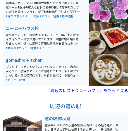
岩手県一関市にある日本最大規模のあじさい園です。東
京ドーム4個分の広大な杉林に約400種、4万株のあじさ
いが咲き誇っています。 開花時期の6月下旬頃～7月下旬
頃には「みちのくあじさいまつり」も開催され、毎年多
#絶景スポット
#山｜高原
#カフェ｜軽食
#動植物園
くの人々で賑わいます。屋外なので雨天は傘が必須です
が、雨の日ならではのあじさいの表情が楽しめます。園
コーヒーハウス純
内にはキッチンカーやカフェなどが点在し休憩がてら利
用できます。 園内は山道となっており、舗装されており
昔ながらのレトロな純喫茶です。コーヒーはご主人がサ
ませんので、歩きやすい防水の靴などがオススメです。
イフォンで一杯ずつ淹れてくれます。お店に駐車場はあ
運転手付きカートを利用して楽しむこともできます。
りませんが、近くに湯巡り客用駐車場があるためそちら
（有料、予約優先、4台のみ）所要時間約40分。お花好
に停めると徒歩でアクセスできます。メニューはナポリ
#食事処
#カフェ｜軽食
#スイーツ
きやカメラが趣味の方、カップルにもおすすめのスポッ
タンやオムライス、トーストセットなど食事もできま
トです。
す。
gomashio-kitchen
ゴマシオキッチンというおしゃれなカフェです。店内の
至る所に不思議なアイテムが隠されており、多くのファ
ンがいる人気の喫茶店です。外観から内装、小物やお食
事まで全てにこだわりがあるお店は、一度行ったら何度
#カフェ｜軽食
も通いたくなってしまいます。 特に店主の描く独特なラ
テアートが楽しめるカフェラテは必見です。座席が少な
「周辺のレストラン・カフェ」をもっと見る
く、人気があるため、行かれる際には予約をしてから行
くことをオススメします。
周辺の道の駅
道の駅 錦秋湖
岩手県和賀郡にある道の駅 錦秋湖は、その名の通り、美
しい錦秋湖の湖畔に位置する道の駅です。 春は新緑、秋