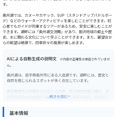
す。
奥州湖では、カヌーやカヤック、SUP（スタンドアップパドルボー
ド）などのウォーターアクティビティを楽しむことができます。初
心者でもガイドが同乗するツアーがあるため、安全に楽しむことが
できます。湖畔には「奥州湖交流館」があり、胆沢地域の郷土や歴
史、水に関わる文化について学ぶことができます。また、展望台か
らの眺望は絶景で、四季折々の風景が楽しめます。
AIによる自動生成の説明文
※内容の正確性は保証されていませ
ん。
奥州湖は、岩手県奥州市にある人造湖です。湖畔には、歴史と
自然を感じられるスポットが多く点在しています。
奥州藤原氏の栄華を今に伝える史跡、衣川地区史跡公園や、平
...続きを読む
安時代の浄土式庭園を復元した、えさし藤原の郷は、歴史好き
にはたまらない観光スポットです。
基本情報
また、湖畔にはキャンプ場や温泉もあり、自然を満喫しなが