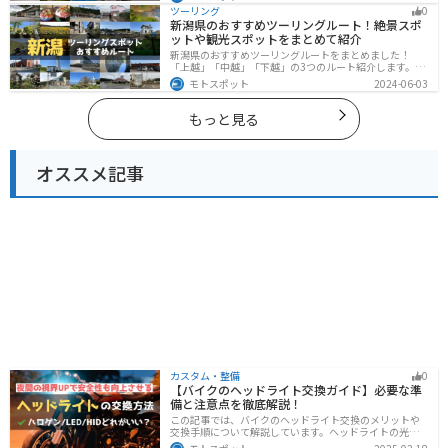
ます。バイクで島根県にツーリングに行く際は参考にし
ツーリング
0
てください。
新潟県のおすすめツーリングルート！絶景スポ
ットや観光スポットをまとめて紹介
新潟県のおすすめツーリングルートをまとめました！
「上越」「中越」「下越」の3つのルート紹介します。自
然豊かな山と海、グルメも充実しており、自然を満喫す
モトスポット
2024-06-03
るツーリングができます。バイクで新潟県にツーリング
に行く際は参考にしてください。
もっと見る
オススメ記事
カスタム・整備
0
【バイクのヘッドライト交換ガイド】必要な準
備と注意点を徹底解説！
この記事では、バイクのヘッドライト交換のメリットや
交換手順について解説しています。ヘッドライトの光が
弱くなっていませんか？夜間の視界を改善するために