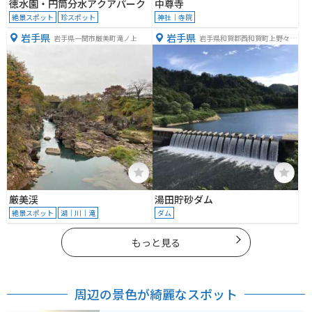
徳水園・円筒分水アクアパーク
中尊寺
絶景スポット
珍スポット
神社｜寺院
岩手県
岩手県
岩手県一関市厳美町滝ノ上
岩手県和賀郡西和賀町上野々３
８地割
厳美渓
湯田貯砂ダム
絶景スポット
湖｜川｜滝
ダム
もっと見る
周辺の景色が綺麗なスポット