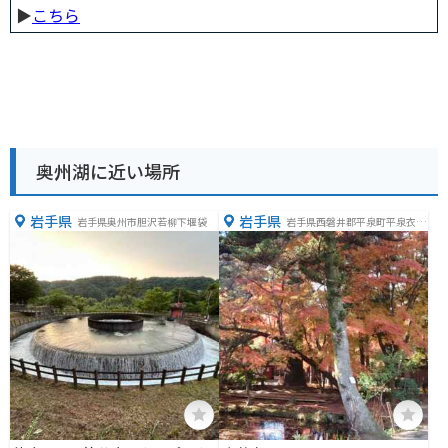
▶︎
こちら
奥州湖に近い場所
岩手県
岩手県
岩手県奥州市胆沢若柳下堰袋
岩手県西磐井郡平泉町平泉衣関
２０２