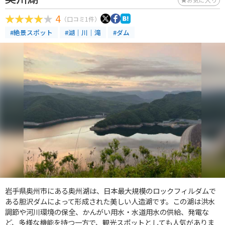
4
（口コミ1件）
#絶景スポット
#湖｜川｜滝
#ダム
岩手県奥州市にある奥州湖は、日本最大規模のロックフィルダムで
ある胆沢ダムによって形成された美しい人造湖です。この湖は洪水
調節や河川環境の保全、かんがい用水・水道用水の供給、発電な
ど、多様な機能を持つ一方で、観光スポットとしても人気がありま