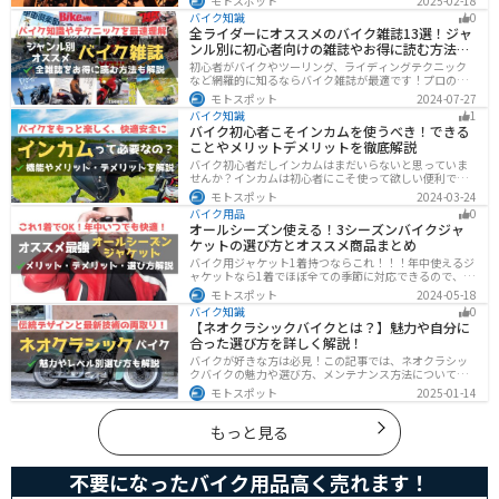
モトスポット
2025-02-18
は、適切なヘッドライト交換が必要です。自分で交換す
バイク知識
0
る方法からショップに依頼する場合の費用までわかりや
全ライダーにオススメのバイク雑誌13選！ジャ
すくお伝えします！
ンル別に初心者向けの雑誌やお得に読む方法も
解説
初心者がバイクやツーリング、ライディングテクニック
など網羅的に知るならバイク雑誌が最適です！プロのラ
イターがしっかりと調べた情報とわかりやすい写真でま
モトスポット
2024-07-27
とめられているので、効率的に理解できます。そんなバ
バイク知識
1
イク雑誌をジャンル別にオススメのバイク雑誌をまとめ
バイク初心者こそインカムを使うべき！できる
ました。サブスクサービスを利用すれば全ての雑誌をお
ことやメリットデメリットを徹底解説
得に読むことができるのでオススメです。
バイク初心者だしインカムはまだいらないと思っていま
せんか？インカムは初心者にこそ使って欲しい便利で安
全に運転するための機器です。インカムでできることや
モトスポット
2024-03-24
メリットデメリットなどまとめましたので、気になって
バイク用品
0
いる人はぜひ参考にしてください。
オールシーズン使える！3シーズンバイクジャ
ケットの選び方とオススメ商品まとめ
バイク用ジャケット1着持つならこれ！！！年中使えるジ
ャケットなら1着でほぼ全ての季節に対応できるので、出
費も抑えられます。真夏や真冬など極端な季節に乗る場
モトスポット
2024-05-18
合は専用ジャケットがあるとより快適になるのでツーリ
バイク知識
0
ングスタイルに合わせて検討してください。
【ネオクラシックバイクとは？】魅力や自分に
合った選び方を詳しく解説！
バイクが好きな方は必見！この記事では、ネオクラシッ
クバイクの魅力や選び方、メンテナンス方法について解
説しています。実はネオクラシックバイクは、見た目と
モトスポット
2025-01-14
機能性の両方を求める人に最適なです。この記事を読め
ば、ネオクラシックバイクの魅力が理解できます。
もっと見る
不要になったバイク用品高く売れます！