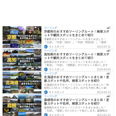
ツーリング
0
京都府のおすすめツーリングルート！絶景スポ
ットや観光スポットをまとめて紹介
京都府のおすすめツーリングルートをまとめました！
「北部」「中部（郊外）」「中部（市街地）」「南部」
の4つのルート紹介します。古い町並みや神社仏閣、自然
モトスポット
2023-03-31
に囲まれた風光明媚なスポットが数多く存在し、様々な
ツーリング
0
楽しみ方ができます。バイクで京都府にツーリングに行
高知県のおすすめツーリングルート！絶景スポ
く際は参考にしてください。
ットや観光スポットをまとめて紹介
高知県のおすすめツーリングルートをまとめました！
「東部」「北部」「南西部」の3つのルート紹介します。
山と海どちらも楽しめるスポットが多数あり、様々な楽
モトスポット
2024-04-05
しみ方ができます。バイクで高知県にツーリングに行く
ツーリング
1
際は参考にしてください。
北海道のおすすめツーリングルートまとめ！定
番スポットや名所、絶景スポットを紹介
北海道のおすすめツーリングルートをまとめました！地
域別に13のルート紹介します。広大な大地と美しい自然
が広がり、四季折々の魅力を楽しめる観光スポットが数
モトスポット
2023-04-22
多くあります。バイクで北海道にツーリングに行く際は
ツーリング
0
参考にしてください。
島根県のおすすめツーリングルートまとめ！定
番スポットや名所、絶景スポットを紹介
島根県のおすすめツーリングルートをまとめました！
「北部」「南部」の2つのルート紹介します。島根県は、
海と山が近く、1日で全然違う景色を堪能することができ
モトスポット
2023-02-25