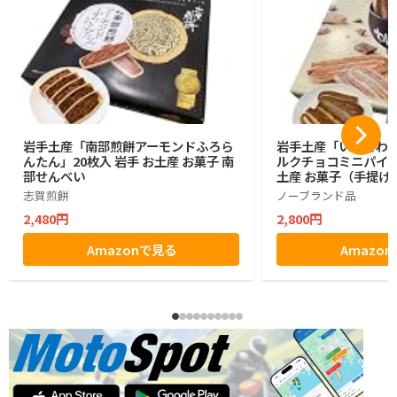
岩手土産「南部煎餅アーモンドふろら
岩手土産「いわてわ
んたん」20枚入 岩手 お土産 お菓子 南
ルクチョコミニパイ」2
部せんべい
土産 お菓子（手提げ
志賀煎餅
ノーブランド品
2,480円
2,800円
Amazonで見る
Amazo