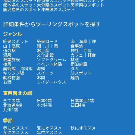
福岡県のスポット
佐賀県のスポット
長崎県のスポット
熊本県のスポット
大分県のスポット
宮崎県のスポット
鹿児島県のスポット
沖縄県のスポット
詳細条件からツーリングスポットを探す
ジャンル
絶景スポット
絶景ロード
海｜海岸｜岬
山｜高原
湖｜川｜滝
食事処
道の駅
お土産
神社｜寺院
温泉
文化施設
カフェ｜軽食
商業施設
ソフトクリーム
林道
夜景
イベント体験
宿泊施設
美術館｜資料館
海鮮
ダム
キャンプ場
スイーツ
珍スポット
動植物園
お肉
麺類
お酒
ライダーハウス
東西南北の端
全ての端
日本4端
日本本土4端
北海道4端
本州4端
四国4端
九州4端
季節
春にオススメ
夏にオススメ
秋にオススメ
冬にオススメ
年中オススメ