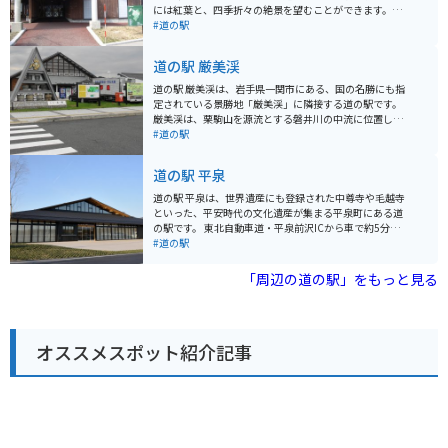
には紅葉と、四季折々の絶景を望むことができます。特
に、湖面に映る逆さ紅葉は一見の価値ありです。道の駅
#道の駅
には、レストランや特産品販売所があり、地元の食材を
使った料理や、お土産にぴったりな特産品を購入するこ
道の駅 厳美渓
とができます。 周辺には、キャンプ場や温泉施設もある
ので、宿泊してゆっくりと過ごすのもおすすめです。バ
道の駅 厳美渓は、岩手県一関市にある、国の名勝にも指
イクで訪れる場合、駐車場も広く停めやすいので安心で
定されている景勝地「厳美渓」に隣接する道の駅です。
す。 周辺道路は、ワインディングロードとしても人気が
厳美渓は、栗駒山を源流とする磐井川の中流に位置し、
あり、ツーリングにも最適なエリアです。ただし、山間
およそ2キロメートルに渡って続く、奇岩怪石とエメラ
#道の駅
部のため、天候の変化には注意が必要です。 道の駅 錦秋
ルドグリーンの渓流が織りなす美しい渓谷です。 道の駅
湖で、雄大な自然と触れ合いながら、地元の美味しいも
には、地元の特産品を販売するショップやレストランが
道の駅 平泉
のを楽しんでみてはいかがでしょうか。
あり、岩手県や一関市の味覚を楽しむことができます。
特に、地元産のそば粉を使った手打ちそばや、新鮮な野
道の駅 平泉は、世界遺産にも登録された中尊寺や毛越寺
菜を使った料理がおすすめです。 また、厳美渓の雄大な
といった、平安時代の文化遺産が集まる平泉町にある道
景色を眺めながら、ゆったりとくつろげる休憩スペース
の駅です。 東北自動車道・平泉前沢ICから車で約5分と
も用意されています。 バイクで訪れる際は、道の駅に隣
アクセスも良く、観光の拠点として最適です。 地元産の
#道の駅
接する無料駐車場を利用できます。厳美渓周辺には、見
新鮮な野菜や果物が並ぶ農産物直売所や、岩手県産の南
どころが点在しているので、バイクでのツーリングにも
部鉄器や秀衡塗などの工芸品を扱う物産館、平泉の郷土
「周辺の道の駅」をもっと見る
最適なエリアです。 厳美渓を訪れた際には、ぜひ道の駅
料理や麺類が味わえるレストランなどがあります。 バイ
厳美渓にも立ち寄ってみてください。
クで訪れる場合、広い駐車場があるので安心して駐車で
きます。 平泉は、金色堂で有名な中尊寺をはじめ、浄土
庭園が美しい毛越寺など、歴史的な建造物や庭園が多く
オススメスポット紹介記事
残されています。 周辺には、柳之御所資料館や達谷窟な
ど、見どころもたくさんあります。 また、わんこそばや
ひっつみなどの郷土料理もおすすめです。 平泉は、歴史
と自然、食を満喫できる魅力的な観光地です。