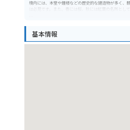
境内には、本堂や鐘楼などの歴史的な建造物が多く、
は必見です。また、春には桜、秋には紅葉の名所とし
バイクで訪れる場合は、周辺にコインパーキングが点
策したり、歴史を感じながらゆったりと過ごすことが
基本情報