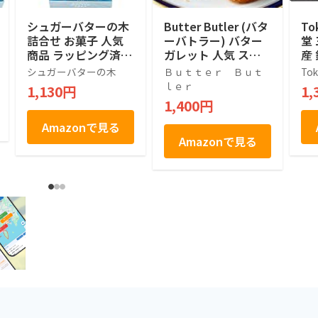
シュガーバターの木
Butter Butler (バタ
To
詰合せ お菓子 人気
ーバトラー) バター
堂
商品 ラッピング済 (7
ガレット 人気 スイ
産
個入)
ーツ ギフト 東京土
ク
シュガーバターの木
Ｂｕｔｔｅｒ Ｂｕｔ
Tok
産 手土産 個包装 プ
2
ｌｅｒ
1,130円
1,
レゼント お返し 内
1,400円
祝い 焼き菓子 退職
(9個入)
Amazonで見る
Amazonで見る