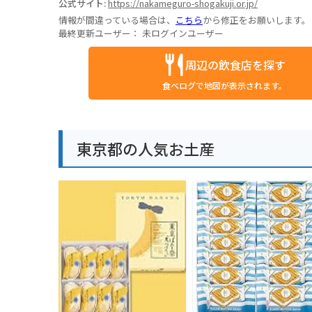
公式サイト:
https://nakameguro-shogakuji.or.jp/
情報が間違っている場合は、
こちら
から修正をお願いします。
最終更新ユーザー：
未ログインユーザー
周辺の飲食店を探す
食べログで地図が表示されます。
東京都の人気お土産