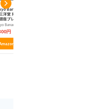
kyo Banana 三洋
ショウエイ 江戸祭
東京都 日本
 三洋堂 東京お土
人形焼 （ こしあん
ギフト 男性
 銀座プレミアムエ
カスタード ） 東京
ャツ
セレントショコラ
土産 和菓子 お土産
yo Banana
江戸祭
Gifts and Sou
0個入り
に (12個入)
Japaneses
300円
1,696円
1,999円
Amazonで見る
Amazonで見る
Amazo