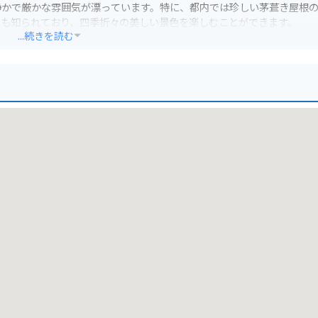
静かで厳かな雰囲気が漂っています。特に、都内では珍しい茅葺き屋根
ても知られており、四季折々の美しい景色を楽しむことができます。
...続きを読む
在しているので、利用するのが便利です。境内は広くありませんが、静
できます。