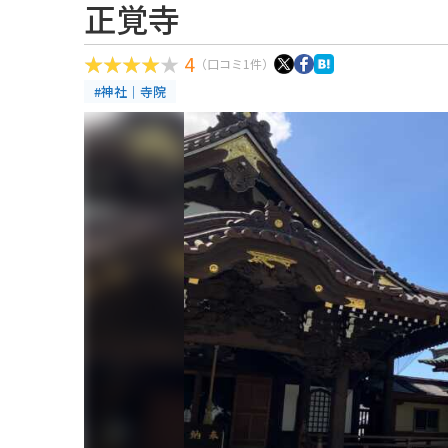
正覚寺
4
（口コミ1件）
#神社｜寺院