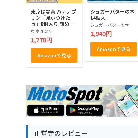
東京ばな奈 バナナプ
シュガーバターの木
リン「見ぃつけた
14個入
っ」8個入り 詰め合
シュガーバターの木
わせ 人気 手土産ス
東京ばな奈
1,940円
イーツ 差し入れ
1,778円
Amazonで見る
Amazonで見る
正覚寺のレビュー