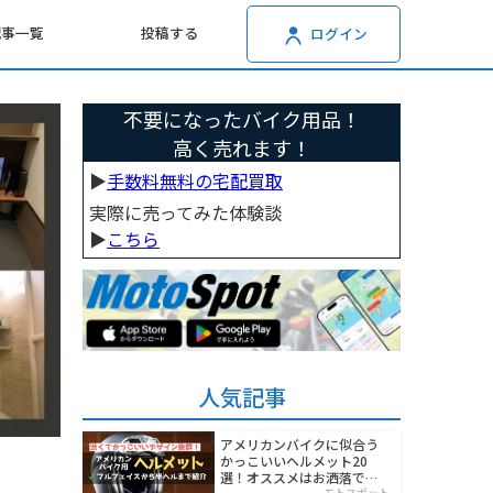
記事一覧
投稿する
ログイン
不要になったバイク用品！
高く売れます！
▶︎
手数料無料の宅配買取
実際に売ってみた体験談
▶︎
こちら
人気記事
アメリカンバイクに似合う
かっこいいヘルメット20
選！オススメはお洒落でワ
モトスポット