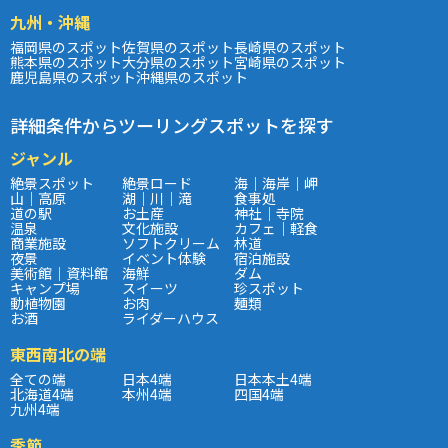
九州・沖縄
福岡県のスポット
佐賀県のスポット
長崎県のスポット
熊本県のスポット
大分県のスポット
宮崎県のスポット
鹿児島県のスポット
沖縄県のスポット
詳細条件からツーリングスポットを探す
ジャンル
絶景スポット
絶景ロード
海｜海岸｜岬
山｜高原
湖｜川｜滝
食事処
道の駅
お土産
神社｜寺院
温泉
文化施設
カフェ｜軽食
商業施設
ソフトクリーム
林道
夜景
イベント体験
宿泊施設
美術館｜資料館
海鮮
ダム
キャンプ場
スイーツ
珍スポット
動植物園
お肉
麺類
お酒
ライダーハウス
東西南北の端
全ての端
日本4端
日本本土4端
北海道4端
本州4端
四国4端
九州4端
季節