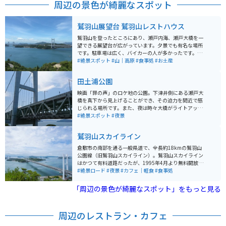
周辺の景色が綺麗なスポット
鷲羽山展望台 鷲羽山レストハウス
鷲羽山を登ったところにあり、瀬戸内海、瀬戸大橋を一
望できる展望台が広がっています。夕景でも有名な場所
です。駐車場は広く、バイカーの人が多かったです。レ
ストハウスではお土産が買えたり、レストラン・宴会場
#絶景スポット
#山｜高原
#食事処
#お土産
もあるようです。
田土浦公園
映画「罪の声」のロケ地の公園。下津井側にある瀬戸大
橋を真下から見上げることができ、その迫力を間近で感
じられる場所です。また、夜は時々大橋がライトアップ
されるので、幻想的で美しい景色を眺めることができま
#絶景スポット
#夜景
す。
鷲羽山スカイライン
倉敷市の南部を通る一般県道で、全長約18kmの鷲羽山
公園線（旧鷲羽山スカイライン）。鷲羽山スカイライン
はかつて有料道路だったが、1995年4月より無料開放さ
れ、名称変更された後も同路線の愛称として使用されて
#絶景ロード
#夜景
#カフェ｜軽食
#食事処
いる。瀬戸内海から水島の工業地帯まで続き、視界が広
がる場所からは素晴らしい景色を眺めることが出来る。
「周辺の景色が綺麗なスポット」をもっと見る
水島展望台からは、倉敷市街地、水島港湾岸沿いに立ち
並ぶ水島コンビナートが一望できる。
周辺のレストラン・カフェ