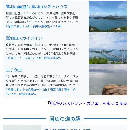
鷲羽山展望台 鷲羽山レストハウス
鷲羽山を登ったところにあり、瀬戸内海、瀬戸大橋を一
望できる展望台が広がっています。夕景でも有名な場所
です。駐車場は広く、バイカーの人が多かったです。レ
ストハウスではお土産が買えたり、レストラン・宴会場
#絶景スポット
#山｜高原
#食事処
#お土産
もあるようです。
鷲羽山スカイライン
倉敷市の南部を通る一般県道で、全長約18kmの鷲羽山
公園線（旧鷲羽山スカイライン）。鷲羽山スカイライン
はかつて有料道路だったが、1995年4月より無料開放さ
れ、名称変更された後も同路線の愛称として使用されて
#絶景ロード
#夜景
#カフェ｜軽食
#食事処
いる。瀬戸内海から水島の工業地帯まで続き、視界が広
がる場所からは素晴らしい景色を眺めることが出来る。
王子が岳
水島展望台からは、倉敷市街地、水島港湾岸沿いに立ち
並ぶ水島コンビナートが一望できる。
渋川海岸に隣接し、巨岩・奇岩が重なり合うダイナミッ
クな景色が見られます。山頂からは瀬戸大橋の全景、瀬
戸内海の様々な島の眺めに加え、対岸の四国連山のパノ
ラマが一望できるビュースポットです。
#絶景スポット
#絶景ロード
#山｜高原
#海｜海岸｜岬
#カフェ｜軽食
#食事処
「周辺のレストラン・カフェ」をもっと見る
周辺の道の駅