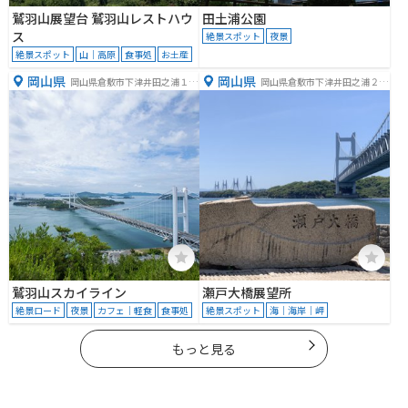
鷲羽山展望台 鷲羽山レストハウ
田土浦公園
ス
絶景スポット
夜景
絶景スポット
山｜高原
食事処
お土産
岡山県
岡山県
岡山県倉敷市下津井田之浦１丁
岡山県倉敷市下津井田之浦２丁
目１
目１１
鷲羽山スカイライン
瀬戸大橋展望所
絶景ロード
夜景
カフェ｜軽食
食事処
絶景スポット
海｜海岸｜岬
もっと見る