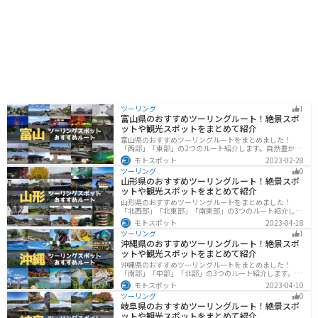
や牧場など、自然を満喫できるレジャースポットもたく
さんあります。
ツーリング
1
富山県のおすすめツーリングルート！絶景スポ
ットや観光スポットをまとめて紹介
富山県のおすすめツーリングルートをまとめました！
「西部」「東部」の2つのルート紹介します。自然豊かな
山と海、温泉が充実しており、美術館などもあるので、
モトスポット
2023-02-28
自然を満喫するツーリングができます。バイクで富山県
ツーリング
0
にツーリングに行く際は参考にしてください。
山形県のおすすめツーリングルート！絶景スポ
ットや観光スポットをまとめて紹介
山形県のおすすめツーリングルートをまとめました！
「北西部」「北東部」「南東部」の3つのルート紹介しま
す。豊かな自然と歴史的な観光スポット、山と海どちら
モトスポット
2023-04-18
も堪能できるスポットが多数あります。バイクで山形県
ツーリング
1
にツーリングに行く際は参考にしてください。
沖縄県のおすすめツーリングルート！絶景スポ
ットや観光スポットをまとめて紹介
沖縄県のおすすめツーリングルートをまとめました！
「南部」「中部」「北部」の3つのルート紹介します。美
しいビーチや歴史と文化に溢れたスポットが多数あり、
モトスポット
2023-04-10
様々な楽しみ方ができます。バイクで沖縄県にツーリン
ツーリング
0
グに行く際は参考にしてください。
岐阜県のおすすめツーリングルート！絶景スポ
ットや観光スポットをまとめて紹介