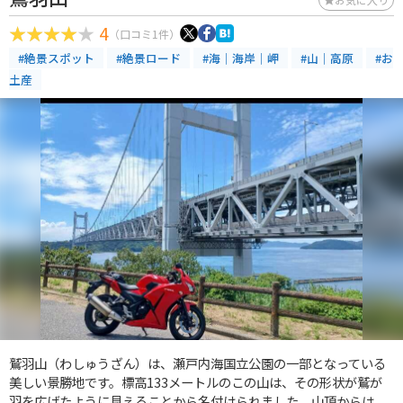
4
（口コミ1件）
#絶景スポット
#絶景ロード
#海｜海岸｜岬
#山｜高原
#お
土産
鷲羽山（わしゅうざん）は、瀬戸内海国立公園の一部となっている
美しい景勝地です。標高133メートルのこの山は、その形状が鷲が
羽を広げたように見えることから名付けられました。山頂からは、