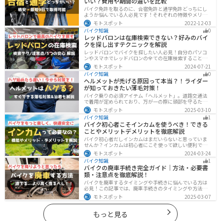
いい？費用や期間の違いを比較
バイク免許を取るのに、合宿免許と通学免許どっちにし
ようか悩んでいる人必見です！それぞれの特徴やメリッ
トデメリットをまとめました。早く安く免許取得したい
モトスポット
2022-12-03
なら合宿免許、他人と関わらず取りたいなら通学免許が
バイク知識
0
オススメです。自分に合った免許取得方法を選んでくだ
レッドバロンは在庫検索できない？好みのバイ
さいね。
クを探し出すテクニックを解説
レッドバロンでバイクを探したい人必見！自分のパソコ
ンやスマホでレッドバロンの全ての在庫検索することは
不可能です。自分に合ったバイクを探すためには、店舗
モトスポット
2024-07-21
に行きイントラネットで探してもらう必要があります。
バイク知識
0
その際の注意点や自分に合ったバイクを見つけるテクニ
ヘルメットが禿げる原因って本当？！ライダー
ックをまとめました。
が知っておきたい薄毛対策！
バイク乗りの必須アイテム「ヘルメット」。道路交通法
で着用が定められており、万が一の際に頭部を守るため
に被るものです。しかし、「ヘルメットが原因で禿げた
モトスポット
2025-03-10
らどうしよう」と心配しているライダーもいるのではな
バイク知識
1
いでしょうか。ライダーヘルメットが禿げる原因になる
バイク初心者こそインカムを使うべき！できる
って本当かな・・・ライダーバイクには乗りたいけど抜
ことやメリットデメリットを徹底解説
け毛が増えたら困る！ライダーツーリング後に髪のボリ
ュームが減った気がするけど、蒸れは禿げる原因にな
バイク初心者だしインカムはまだいらないと思っていま
る？今回はこのような疑問、お悩みにお答えしていきま
せんか？インカムは初心者にこそ使って欲しい便利で安
す。薄毛が気になるライダーの方はぜひ最後までご覧く
全に運転するための機器です。インカムでできることや
モトスポット
2024-03-24
ださい。モトスポットヘルメットで禿げ
メリットデメリットなどまとめましたので、気になって
バイク知識
1
いる人はぜひ参考にしてください。
バイクの廃車手続き完全ガイド｜方法・必要書
類・注意点を徹底解説！
バイクを廃車するタイミングや手続きに悩んでいる方は
必見！この記事では、廃車手続きのタイミングや方法、
流れを解説しています。実は、手続きの注意点や業者に
モトスポット
2025-03-07
依頼する際のポイントがあります。記事を読めば、バイ
クの廃車手続きがスムーズに行えるでしょう。
もっと見る