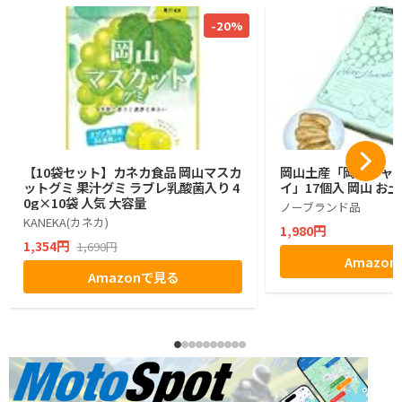
-20%
【10袋セット】カネカ食品 岡山マスカ
岡山土産「岡山シャ
ットグミ 果汁グミ ラブレ乳酸菌入り 4
イ」17個入 岡山 お
0g×10袋 人気 大容量
ノーブランド品
KANEKA(カネカ)
1,980円
1,354円
1,690円
Amazo
Amazonで見る