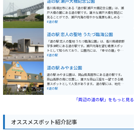
道の駅 瀬戸大橋記念公園
香川県坂出市にある「道の駅 瀬戸大橋記念公園」は、瀬
戸大橋の麓にある道の駅です。雄大な瀬戸大橋を間近に
見ることができ、瀬戸内海の穏やかな風景も楽しめる絶
好のロケーションです。 園内には、瀬戸大橋の歴史や構
#道の駅
造を学べる「瀬戸大橋記念館」や、瀬戸内海の島々を一
望できる展望台、遊具広場などがあり、子供から大人ま
道の駅 恋人の聖地 うたづ臨海公園
で楽しめます。 バイクで行く場合は、道の駅に隣接する
駐車場にバイク専用の駐輪スペースがあります。 瀬戸内
「道の駅 恋人の聖地 うたづ臨海公園」は、香川県綾歌郡
海の海の幸を使った料理を提供するレストランや、香川
宇多津町にある道の駅です。瀬戸内海を望む絶景スポッ
県の名産品であるうどん、オリーブオイル、和三盆など
トとして知られており、公園内には、「幸せの鐘」や
を販売する売店もあります。 瀬戸大橋をバックに記念撮
「恋人の聖地」のモニュメントなどがあります。 ドライ
#道の駅
影をするのはもちろん、瀬戸内海の美しい景色を眺めな
ブコースとしても人気があり、特にバイクで訪れる人も
がらゆっくりと過ごすのもおすすめです。
多く見られます。道の駅には、地元の特産品を販売する
道の駅 みやま公園
ショップやレストランがあり、香川の味覚を楽しむこと
ができます。おすすめは、新鮮な海の幸を使った海鮮丼
道の駅 みやま公園は、岡山県真庭市にある道の駅です。
や、讃岐うどん、骨付鳥などです。 また、近くには「四
蒜山高原の南に位置し、雄大な蒜山三座を一望できる絶
国水族館」や「NEWレオマワールド」などのテーマパー
景スポットとして人気があります。 道の駅には、地元産
クもあり、家族連れで楽しむこともできます。
の新鮮な野菜や特産品を販売する物産コーナーや、蒜山
#道の駅
高原の雄大な自然を眺めながら食事ができるレストラン
があります。また、情報コーナーでは、観光情報や周辺
「周辺の道の駅」をもっと見る
の道路状況などを得ることができます。 バイクで訪れる
場合、道の駅の駐車場は広々としており、駐車スペース
にも困ることはないでしょう。蒜山高原は、ワインディ
ングロードが続くツーリングスポットとしても人気があ
オススメスポット紹介記事
ります。道の駅 みやま公園を拠点に、蒜山高原を満喫す
るのもおすすめです。 周辺には、蒜山酪農農業協同組合
やひるぜんワイナリーなど、地元の特産品を味わえる施
設も充実しています。また、蒜山高原には、キャンプ場