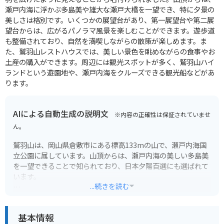
瀬戸内海に浮かぶ多島美や雄大な瀬戸大橋を一望でき、特に夕景の
美しさは格別です。いくつかの展望台があり、第一展望台や第二展
望台からは、広がるパノラマ風景を楽しむことができます。遊歩道
も整備されており、自然を満喫しながらの散策が楽しめます。ま
た、鷲羽山レストハウスでは、美しい景色を眺めながらの食事やお
土産の購入ができます。周辺には観光スポットが多く、鷲羽山ハイ
ランドという遊園地や、瀬戸内海をクルーズできる観光船などがあ
ります。
AIによる自動生成の説明文
※内容の正確性は保証されていませ
ん。
鷲羽山は、岡山県倉敷市にある標高133mの山で、瀬戸内海国
立公園に属しています。山頂からは、瀬戸内海の美しい多島美
を一望できることで知られており、日本夕陽百選にも選ばれて
います。
...続きを読む
瀬戸大橋を間近に見ることができるのも魅力の一つです。橋の
大きさを体感できるだけでなく、橋をバックに沈む夕日は絶景
基本情報
です。展望台にはカフェやレストランもあり、景色を楽しみな