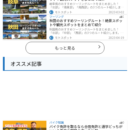
岐阜県のおすすめツーリングルートをまとめました！
「北部」「南東部」「南西部」の3つのルート紹介しま
す。自然豊かな山が充実しており、山を生かした施設や
モトスポット
2023-03-02
グルメ、絶景スポットなど、自然を満喫するツーリング
ツーリング
1
ができます。バイクで岐阜県にツーリングに行く際は参
秋田のおすすめツーリングルート！絶景スポッ
考にしてください。
トや観光スポットをまとめて紹介
秋田県のおすすめツーリングルートをまとめました！
「北部」「中部」「西部」の3つのルート紹介します。自
然豊かな山々や湖、温泉地が点在し、四季折々の景色を
モトスポット
2023-04-19
楽しめるスポットが多数あります。バイクで秋田県にツ
ーリングに行く際は参考にしてください。
もっと見る
オススメ記事
バイク知識
0
バイク免許を取るなら合宿免許と通学どっちが