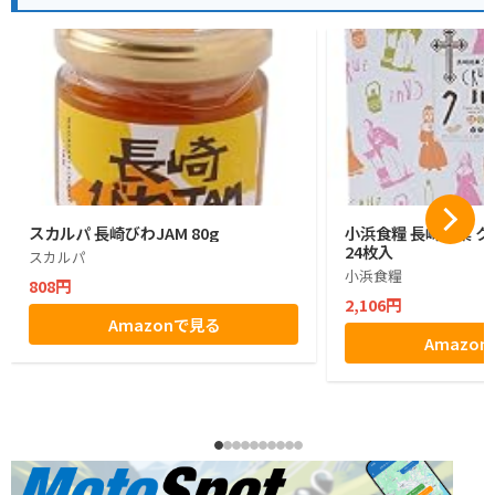
スカルパ 長崎びわJAM 80g
小浜食糧 長崎銘菓 
24枚入
スカルパ
小浜食糧
808円
2,106円
Amazonで見る
Amazo