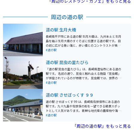
「周辺のレストラン・カフェ」をもっと見る
周辺の道の駅
道の駅 生月大橋
長崎県平戸市にある道の駅 生月大橋は、九州本土と生月
島を結ぶ生月大橋のすぐそばに位置する道の駅です。 目
の前に広がる青い海と、赤い橋とのコントラストが美し
く、晴れた日には展望台から五島灘や平戸島を一望でき
#道の駅
ます。 道の駅には、地元でとれた新鮮な魚介類を使った
料理を提供するレストランや、お土産コーナーがありま
道の駅 昆虫の里たびら
す。 生月島は伊勢海老やサザエなどの漁獲が盛んなの
で、新鮮な海の幸を味わいたい方におすすめです。 ま
「道の駅 昆虫の里たびら」は、長崎県雲仙市にある道の
た、周辺には、隠れキリシタンの歴史を感じられる史跡
駅です。 名前の通り、昆虫と触れ合える施設「昆虫館」
や、美しい海岸線など、観光スポットも点在していま
が併設されているのが特徴です。 昆虫館では、世界のカ
す。 バイクで訪れる場合、道の駅には駐車場も完備され
ブトムシやクワガタを生きたまま観察できるほか、チョ
#道の駅
ているので安心です。 生月大橋は通行料がかかります
ウが飛び交う「放蝶温室」もあります。 バイクで訪れる
が、バイクなら片道150円とリーズナブルです。 風光明
際は、駐車場も広く停めやすいので安心です。 周辺に
道の駅 させぼっくす ９９
媚な生月大橋を渡りながら、道の駅 生月大橋で休憩して
は、雲仙岳や島原湾など風光明媚なスポットも多いの
みてはいかがでしょうか。
で、ツーリングの休憩場所としても最適です。 地元の特
道の駅 させぼっくす 99 は、長崎県佐世保市にある道の
産品である雲仙ハムや、新鮮な野菜が購入できるのも魅
駅です。九十九島や佐世保の街を一望できる絶景スポッ
力です。 レストランでは、雲仙市のブランド豚「雲仙ス
トとして人気があります。 新鮮な地元産の農産物や海産
ーパーポーク」を使った料理などが楽しめます。
物を販売する直売所や、佐世保グルメを味わえるレスト
#道の駅
ラン、カフェなどがあります。特に、佐世保バーガーや
レモンステーキはおすすめです。お土産も充実してお
「周辺の道の駅」をもっと見る
り、地元の銘菓や海産物加工品など、旅の思い出にぴっ
たりです。 バイクで訪れる場合は、道の駅に広い駐車場