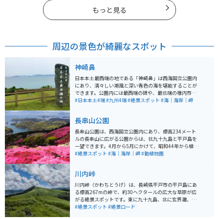
もっと見る
周辺の景色が綺麗なスポット
神崎鼻
日本本土最西端の地である「神崎鼻」は西海国立公園内
にあり、清々しい潮風と深い青色の海を堪能することが
できます。公園内には最西端の碑や、最北端の稚内市、
最東端の根室市、最南端の南大隅町（旧：佐多町）との
#日本本土4端
#九州4端
#絶景スポット
#海｜海岸｜岬
「四極交流」のモニュメント、芝生広場などが設置され
ています。暖かい日には潮だまりで磯遊びを楽しむこと
長串山公園
もできます。 しっかりと整備された公園になっているの
で、観光も休憩もしやすいスポットです。
長串山公園は、西海国立公園内にあり、標高234メート
ルの長串山に広がる公園からは、北九十九島と平戸島を
一望できます。4月から5月にかけて、昭和44年から植栽
された久留米つつじ、平戸つつじなど10万本のつつじが
#絶景スポット
#海｜海岸｜岬
#動植物園
色鮮やかに花開き、青い空と青い海、そして緑の島々に
映える様は自然の織りなす絶景です。
川内峠
川内峠（かわちとうげ）は、長崎県平戸市の平戸島にあ
る標高267mの峠で、約30ヘクタールの広大な草原が広
がる絶景スポットです。東に九十九島、北に玄界灘、遠
くには壱岐・対馬を望む360度のパノラマビューが魅力
#絶景スポット
#絶景ロード
で、春には平戸つつじ、秋にはススキが一面を彩りま