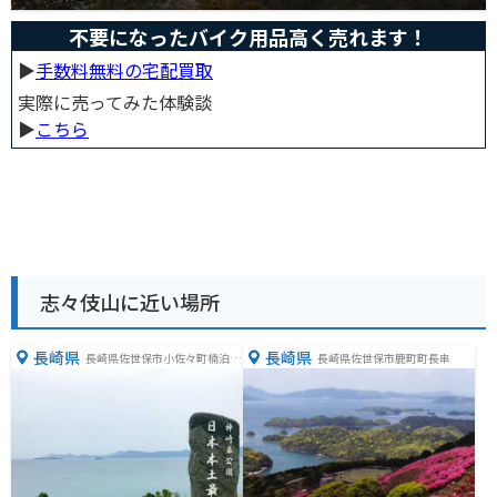
不要になったバイク用品高く売れます！
▶︎
手数料無料の宅配買取
実際に売ってみた体験談
▶︎
こちら
志々伎山に近い場所
長崎県
長崎県
長崎県佐世保市小佐々町楠泊３
長崎県佐世保市鹿町町長串
５４−１