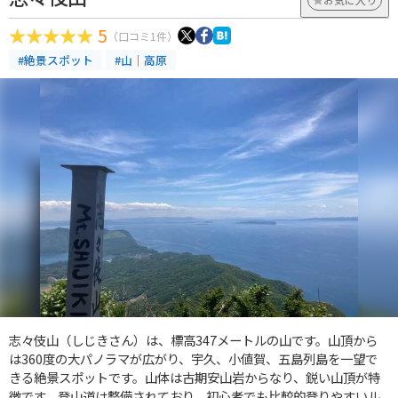
5
（口コミ1件）
#絶景スポット
#山｜高原
志々伎山（しじきさん）は、標高347メートルの山です。山頂から
は360度の大パノラマが広がり、宇久、小値賀、五島列島を一望で
きる絶景スポットです。山体は古期安山岩からなり、鋭い山頂が特
徴です。登山道は整備されており、初心者でも比較的登りやすいル