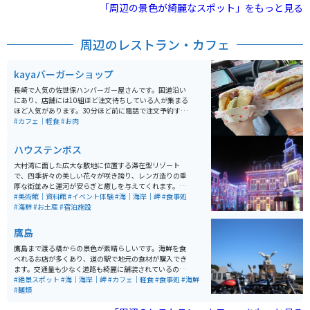
す。 毎年2月上旬には防火と若草育成を目的とした野焼
「周辺の景色が綺麗なスポット」をもっと見る
きが行われ、その壮観な光景も多くの人々を惹きつけま
す。西海国立公園に指定されており、平戸を代表する自
然スポットとして親しまれています。
周辺のレストラン・カフェ
kayaバーガーショップ
長崎で人気の佐世保ハンバーガー屋さんです。国道沿い
にあり、店舗には10組ほど注文待ちしている人が集まる
ほど人気があります。30分ほど前に電話で注文予約する
と、到着しすぐに食べることができます。外にイートス
#カフェ｜軽食
#お肉
ペースがあるため、季節を感じながらの食事もできま
す。
ハウステンボス
大村湾に面した広大な敷地に位置する滞在型リゾート
で、四季折々の美しい花々が咲き誇り、レンガ造りの重
厚な街並みと運河が安らぎと癒しを与えてくれます。日
本一広いテーマパークとして、ヨーロッパのような街並
#美術館｜資料館
#イベント体験
#海｜海岸｜岬
#食事処
み、石畳、運河、街と自然が調和した「美しい街」が特
#海鮮
#お土産
#宿泊施設
徴です。 一年を通してイルミネーションが華やかな街の
中で、目いっぱい遊ぶこともゆっくりと宿泊することも
鷹島
できます。「花と光の感動リゾート」と呼ばれ、異国体
験を満喫できる場所です。場内にはレストラン、ショッ
鷹島まで渡る橋からの景色が素晴らしいです。海鮮を食
プ、アミューズメント施設、ホテル、美術館などがあ
べれるお店が多くあり、道の駅で地元の食材が購入でき
り、本格的なリゾートライフを満喫することができま
ます。交通量も少なく道路も綺麗に舗装されているので
す。
ドライブ、バイクツーリングに最適です。
#絶景スポット
#海｜海岸｜岬
#カフェ｜軽食
#食事処
#海鮮
#麺類