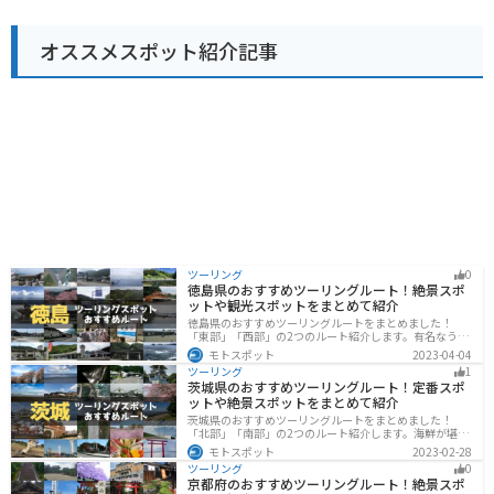
が完備されているので安心です。九十九島の景色を楽し
みながらのツーリングの休憩地点としても最適です。佐
オススメスポット紹介記事
世保市内や周辺の観光スポットへのアクセスも良いの
で、観光拠点としても便利です。
ツーリング
0
徳島県のおすすめツーリングルート！絶景スポ
ットや観光スポットをまとめて紹介
徳島県のおすすめツーリングルートをまとめました！
「東部」「西部」の2つのルート紹介します。有名なうず
しおや山を中心とした自然豊かなスポットが多数ありま
モトスポット
2023-04-04
す。バイクで徳島県にツーリングに行く際は参考にして
ツーリング
1
ください。
茨城県のおすすめツーリングルート！定番スポ
ットや絶景スポットをまとめて紹介
茨城県のおすすめツーリングルートをまとめました！
「北部」「南部」の2つのルート紹介します。海鮮が堪能
できる港や梅の景勝地、自然豊かな山々があるのでツー
モトスポット
2023-02-28
リングにもってこいです。バイクで茨城県にツーリング
ツーリング
0
に行く際は参考にしてください。
京都府のおすすめツーリングルート！絶景スポ