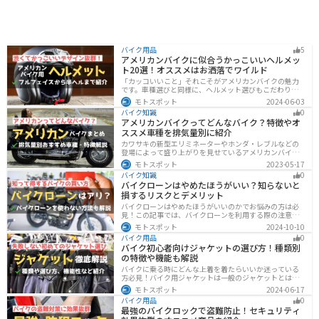
バイク用品
5
アメリカンバイクに似合うかっこいいヘルメッ
ト20選！オススメはお洒落でワイルド
「カッコいいこと」それこそがアメリカンバイクの魅力
です。車種選びと同様に、ヘルメット選びもこだわりた
いところですよね。アメリカンバイクの魅力をもっと引
モトスポット
2024-06-03
き立ててくれるオススメのヘルメットを紹介します。
バイク知識
0
アメリカンバイクってどんなバイク？特徴やオ
ススメ車種を排気量別に紹介
カワサキの新型エリミネーターやホンダ・レブルなどの
登場によって盛り上がりを見せているアメリカンバイ
ク。スタイリッシュに乗れることはもちろん、ツーリン
モトスポット
2023-05-17
グや通学通勤もこなせるアメリカンバイクの特徴や、オ
バイク知識
0
ススメの車種についてご紹介します！
バイクローンはやめたほうがいい？知らないと
損するリスクとデメリット
バイクローンはやめたほうがいいのかでお悩みの方は必
見！この記事では、バイクローンを利用する際の注意点
や失敗しない選び方を解説しています。実は、バイクロ
モトスポット
2024-10-10
ーンの選び方にはコツがあります。この記事を読めば、
バイク用品
0
自分に合った賢い選択をすることが可能です。
バイク初心者向けジャケットの選び方！種類別
の特徴や機能も解説
バイクに乗る時にどんな上着を着たらいいか迷っている
方必見！バイク用ジャケットは一般のジャケットとは違
い、バイク専用に作られています。動きやすさ・快適
モトスポット
2024-06-17
さ・機能性・デザイン性など様々なメリットがありま
バイク用品
0
す。この記事では、ジャケットの種類や選び方など初心
最強のバイクロックで盗難防止！セキュリティ
者が知っておくべきことをまとめました。