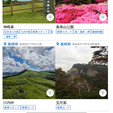
神崎鼻
長串山公園
日本本土4端
九州4端
絶景スポット
海
絶景スポット
海｜海岸｜岬
動植物園
｜海岸｜岬
長崎県
長崎県
長崎県平戸市木引町
長崎県平戸市生月町里免
川内峠
生月島
絶景スポット
絶景ロード
絶景ロード