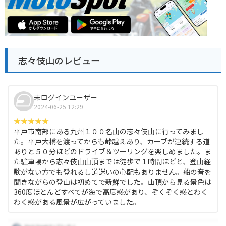
志々伎山のレビュー
未ログインユーザー
2024-06-25 12:29
平戸市南部にある九州１００名山の志々伎山に行ってみまし
た。平戸大橋を渡ってからも峠越えあり、カーブが連続する道
ありと５０分ほどのドライブ＆ツーリングを楽しめました。ま
た駐車場から志々伎山山頂までは徒歩で１時間ほどと、登山経
験がない方でも登れるし道迷いの心配もありません。船の音を
聞きながらの登山は初めてで新鮮でした。山頂から見る景色は
360度ほとんどすべてが海で高度感があり、ぞくぞく感とわく
わく感がある風景が広がっていました。