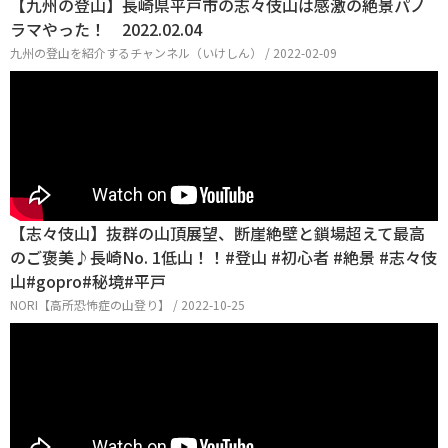
【九州の登山】長崎県平戸市の志々伎山は感激の絶景パノ
ラマやった！ 2022.02.04
九州の登山を紹介するチャンネル（いけしん） / 2022-02-09
【志々伎山】抜群の山頂展望、断崖絶壁と鎖場超えて最高
のご褒美♪長崎No. 1低山！！#登山 #初心者 #絶景 #志々伎
山#gopro#秘境#平戸
NORI【高所恐怖症の山登り】 / 2022-10-25