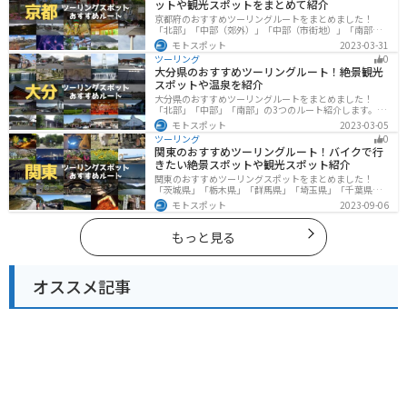
ットや観光スポットをまとめて紹介
京都府のおすすめツーリングルートをまとめました！
「北部」「中部（郊外）」「中部（市街地）」「南部」
の4つのルート紹介します。古い町並みや神社仏閣、自然
モトスポット
2023-03-31
に囲まれた風光明媚なスポットが数多く存在し、様々な
ツーリング
0
楽しみ方ができます。バイクで京都府にツーリングに行
大分県のおすすめツーリングルート！絶景観光
く際は参考にしてください。
スポットや温泉を紹介
大分県のおすすめツーリングルートをまとめました！
「北部」「中部」「南部」の3つのルート紹介します。阿
蘇の雄大な自然を満喫できるスポットや温泉を満喫する
モトスポット
2023-03-05
ツーリングができます。バイクで大分県にツーリングに
ツーリング
0
行く際は参考にしてください。
関東のおすすめツーリングルート！バイクで行
きたい絶景スポットや観光スポット紹介
関東のおすすめツーリングスポットをまとめました！
「茨城県」「栃木県」「群馬県」「埼玉県」「千葉県」
「東京都」「神奈川県」の各県の観光地紹介します。自
モトスポット
2023-09-06
然豊かな山々や湖、温泉地が点在し、四季折々の景色を
楽しめるスポットが多数あります。バイクで関東にツー
リングに行く際は参考にしてください。
もっと見る
オススメ記事