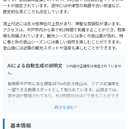
ートが設定されています。途中には中津宮の鳥居や古い参道など、
歴史的な見どころも点在しています。
頂上付近には志々伎神社の上宮があり、神聖な雰囲気が漂います。
アクセスは、平戸市内から車で約1時間で到着することができ、駐車
場も完備されています。観光シーズンには多くの登山客が訪れ、特
に春と秋の登山シーズンには美しい自然を楽しむことができます。
登山後には近隣の観光スポットや温泉も楽しむことができます。
AIによる自動生成の説明文
※内容の正確性は保証されていませ
ん。
長崎県平戸市にある標高347mの志々伎山は、リアス式海岸を
一望できる絶景スポットとして知られています。山頂までは、
遊歩道が整備されており、約1時間30分ほどで登ることができ
ます。
...続きを読む
山頂からは、九十九島や平戸大橋、遠くは五島列島まで見渡す
ことができ、その美しさはまさに絶景です。特に、夕暮れ時に
基本情報
は、空と海がオレンジ色に染まり、幻想的な雰囲気に包まれま