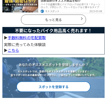
効果抜群のオススメ商品を紹介
バイクの盗難対策にバイクロックは必須です！チェーン
ロック、U字ロック、ブレードロックなど様々なタイプが
あるので自分の用途に合った使いやすいものを選びまし
モトスポット
2023-05-08
ょう。この記事ではバイクロックの種類と特徴、それぞ
れ最強の商品を紹介します。
もっと見る
不要になったバイク用品高く売れます！
▶︎
手数料無料の宅配買取
実際に売ってみた体験談
▶︎
こちら
あなたのオススメスポットを登録しませんか？
モトスポットでは、皆様からオススメスポットを募集しています！
全ライダーのための最高なサービス作りに、ご協力よろしくお願いいたします。
スポットを登録する