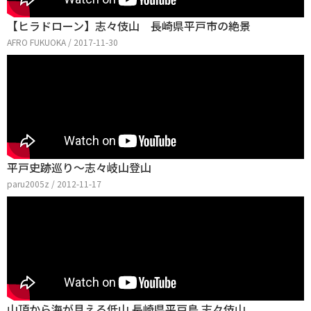
【ヒラドローン】志々伎山 長崎県平戸市の絶景
AFRO FUKUOKA / 2017-11-30
平戸史跡巡り～志々岐山登山
paru2005z / 2012-11-17
山頂から海が見える低山 長崎県平戸島 志々伎山