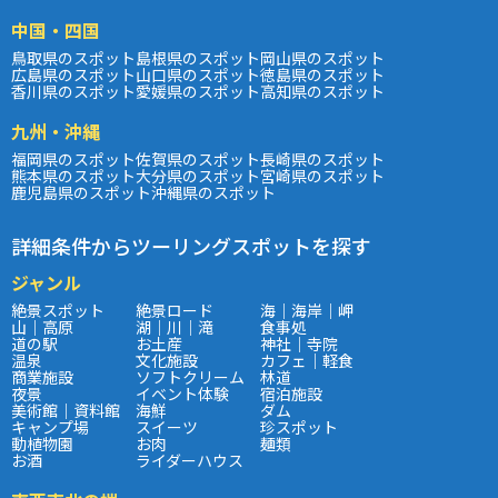
中国・四国
鳥取県のスポット
島根県のスポット
岡山県のスポット
広島県のスポット
山口県のスポット
徳島県のスポット
香川県のスポット
愛媛県のスポット
高知県のスポット
九州・沖縄
福岡県のスポット
佐賀県のスポット
長崎県のスポット
熊本県のスポット
大分県のスポット
宮崎県のスポット
鹿児島県のスポット
沖縄県のスポット
詳細条件からツーリングスポットを探す
ジャンル
絶景スポット
絶景ロード
海｜海岸｜岬
山｜高原
湖｜川｜滝
食事処
道の駅
お土産
神社｜寺院
温泉
文化施設
カフェ｜軽食
商業施設
ソフトクリーム
林道
夜景
イベント体験
宿泊施設
美術館｜資料館
海鮮
ダム
キャンプ場
スイーツ
珍スポット
動植物園
お肉
麺類
お酒
ライダーハウス