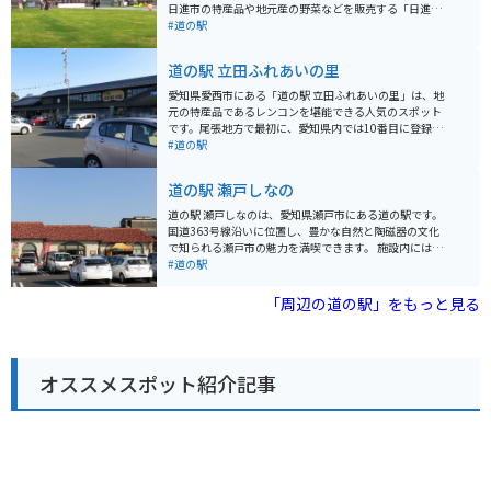
日進市の特産品や地元産の野菜などを販売する「日進マ
ルシェ」や、地元産の食材を使った料理を提供するレス
#道の駅
トラン、ベーカリーカフェなどがあります。 日進市は名
古屋市の東に隣接する都市で、緑豊かな自然と歴史的な
道の駅 立田ふれあいの里
史跡が調和した魅力的な地域です。道の駅 マチテラス日
進は、そんな日進市の魅力を気軽に体験できるスポット
愛知県愛西市にある「道の駅 立田ふれあいの里」は、地
として人気を集めています。 日進マルシェでは、地元の
元の特産品であるレンコンを堪能できる人気のスポット
農家が丹精込めて育てた新鮮な野菜や果物、日進市の特
です。尾張地方で最初に、愛知県内では10番目に登録さ
産品である「日進ハム」や「日進味噌」、地元産の米粉
れた道の駅で、石積みに黒い塀、「水屋」をイメージし
#道の駅
を使ったパンなどが販売されています。レストランで
た建物が特徴的です。 【道の駅 立田ふれあいの里の魅
は、地元産の食材を使った定食や麺類、丼物など、地元
力】 ・レンコンを使った多彩なグルメ レストランでは、
道の駅 瀬戸しなの
の味を堪能できます。ベーカリーカフェでは、焼きたて
レンコンラーメンやレンコンうどんなど、ここでしか味
のパンやコーヒーなどを楽しむことができます。 道の駅
わえないオリジナルメニューが楽しめます。売店では、
道の駅 瀬戸しなのは、愛知県瀬戸市にある道の駅です。
マチテラス日進には、情報発信コーナーもあり、日進市
レンコンを使ったパンやお惣菜、お菓子など、お土産に
国道363号線沿いに位置し、豊かな自然と陶磁器の文化
の観光情報やイベント情報などを得ることができます。
もぴったりの商品が豊富に揃っています。特に、レンコ
で知られる瀬戸市の魅力を満喫できます。 施設内には、
また、授乳室やおむつ交換台も完備されているので、小
ンソフトクリームは、訪れた多くの人が絶賛する人気商
地元の新鮮な野菜や果物を販売する農産物直売所や、瀬
#道の駅
さな子供連れでも安心して利用できます。 バイクで訪れ
品です。 ・地元の新鮮な農産物 地元の農家が丹精込めて
戸焼の販売コーナーがあります。 レストランでは、地元
る場合、道の駅には広々とした駐車場が完備されている
育てた新鮮な野菜や果物が販売されており、季節ごとに
産の食材を使った料理や、瀬戸物の器で味わえるメニュ
「周辺の道の駅」をもっと見る
ので、安心して駐車できます。また、道の駅周辺には、
旬の味覚を楽しむことができます。杉の梁をアクセント
ーも楽しめます。 バイクで訪れる際は、道の駅の駐車場
愛知高原国定公園や岩崎城址公園などの自然豊かな観光
にした直売スペースには、新鮮な野菜や季節の花が並び
にバイク専用の駐輪スペースがあります。 瀬戸しなの
スポットも点在しています。バイクでのツーリングの拠
ます。 ・充実した施設 レストランや売店のほか、観光情
は、周辺に窯元や美術館など、観光スポットも多く点在
点としても最適な場所です。 日進市の名産品としては、
報コーナーや休憩所も併設されており、ドライブの休憩
しています。 瀬戸焼の器を探したり、陶芸体験をするの
先述の日進ハムや日進味噌のほか、日進米粉を使ったパ
に最適です。観光情報コーナーでは、周辺の観光スポッ
オススメスポット紹介記事
もおすすめです。
ンやお菓子、地元産の野菜を使った漬物などがありま
ト情報を入手できます。休憩所では、購入したパンやお
す。道の駅 マチテラス日進では、これらの名産品を購入
やつを食べながら、ゆっくりとくつろぐことができま
することもできます。 周辺の観光スポットとしては、愛
す。 ・周辺の観光スポット 近くには、重要文化財の船頭
知高原国定公園は、ハイキングやキャンプなどが楽しめ
平閘門や木曽三川公園、森川花はす田など、観光スポッ
る自然豊かな公園です。岩崎城址公園は、戦国時代に築
トが充実しています。特に、夏には美しいハスの花が咲
かれた岩崎城の跡地を整備した公園で、歴史を感じるこ
き誇る森川花はす田は、道の駅から徒歩圏内にあるの
とができます。また、五色園は、色鮮やかな五色の岩が
で、ぜひ立ち寄ってみてください。 【道の駅 立田ふれあ