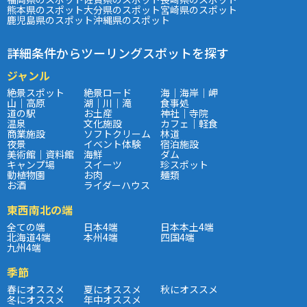
熊本県のスポット
大分県のスポット
宮崎県のスポット
鹿児島県のスポット
沖縄県のスポット
詳細条件からツーリングスポットを探す
ジャンル
絶景スポット
絶景ロード
海｜海岸｜岬
山｜高原
湖｜川｜滝
食事処
道の駅
お土産
神社｜寺院
温泉
文化施設
カフェ｜軽食
商業施設
ソフトクリーム
林道
夜景
イベント体験
宿泊施設
美術館｜資料館
海鮮
ダム
キャンプ場
スイーツ
珍スポット
動植物園
お肉
麺類
お酒
ライダーハウス
東西南北の端
全ての端
日本4端
日本本土4端
北海道4端
本州4端
四国4端
九州4端
季節
春にオススメ
夏にオススメ
秋にオススメ
冬にオススメ
年中オススメ