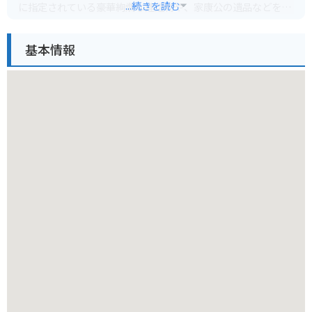
...続きを読む
に指定されている豪華絢爛な建造物や、家康公の遺品などを見
ることができます。
基本情報
境内には、名古屋市の木である「かしの木」が立ち並び、緑豊
かな景観も魅力です。
バイクで行く場合は、周辺に駐車場が少ないため、公共交通機
関の利用をおすすめします。