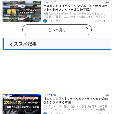
した豊かな自然や、熊本城や水前寺成趣園など歴史ある
ツーリング
0
観光スポットが多数あり、様々な楽しみ方ができます。
徳島県のおすすめツーリングルート！絶景スポ
バイクで熊本県にツーリングに行く際は参考にしてくだ
ットや観光スポットをまとめて紹介
さい。
徳島県のおすすめツーリングルートをまとめました！
「東部」「西部」の2つのルート紹介します。有名なうず
しおや山を中心とした自然豊かなスポットが多数ありま
モトスポット
2023-04-04
す。バイクで徳島県にツーリングに行く際は参考にして
ください。
もっと見る
オススメ記事
バイク知識
0
【エンジン選び】2サイクルと4サイクルの違い
をわかりやすく解説！
バイクのエンジン選びに迷っている方は必見！この記事
では、2サイクルエンジンと4サイクルエンジンの特徴や
メリット、選び方を解説しています。実は、4サイクルエ
モトスポット
2025-01-23