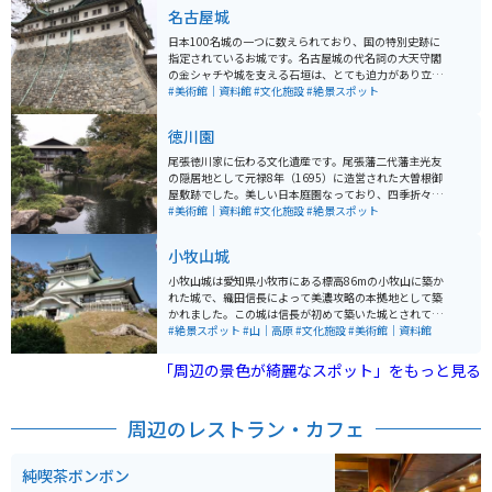
名古屋城
日本100名城の一つに数えられており、国の特別史跡に
指定されているお城です。名古屋城の代名詞の大天守閣
の金シャチや城を支える石垣は、とても迫力があり立派
です。名古屋城のPRで「名古屋おもてなし武将隊」や、
#美術館｜資料館
#文化施設
#絶景スポット
城を音声ガイドをしてくれる音声AR「SARF」があり観
光のサポートをしてくれます。
徳川園
尾張徳川家に伝わる文化遺産です。尾張藩二代藩主光友
の隠居地として元禄8年（1695）に造営された大曽根御
屋敷跡でした。美しい日本庭園なっており、四季折々の
姿を楽しむ事ができます。 徳川園黒門は、歴史のロマン
#美術館｜資料館
#文化施設
#絶景スポット
を感じます。隣接して、国宝の源氏物語絵巻を展示して
いる徳川美術館もあります。
小牧山城
小牧山城は愛知県小牧市にある標高86mの小牧山に築か
れた城で、織田信長によって美濃攻略の本拠地として築
かれました。この城は信長が初めて築いた城とされてい
ます。小牧山城の歴史は、永禄6（1563）年に清須から
#絶景スポット
#山｜高原
#文化施設
#美術館｜資料館
居城を移した織田信長によって始まります。小牧山城
は、山頂に位置しており、その後、信長は稲葉山城を陥
「周辺の景色が綺麗なスポット」をもっと見る
落させ、美濃国を平定しました。 小牧山城は、小牧・長
久手の戦いなど歴史色の濃い城山の森としても知られて
おり、春にはソメイヨシノ、カンザン、シダレザクラな
周辺のレストラン・カフェ
ど約10種類の桜が咲き誇ります。現在、小牧山は山全体
が公園として整備されており、歴史を感じることができ
るとともに、自然を楽しむことができるスポットとなっ
純喫茶ボンボン
ています。 山頂の小牧山歴史館や山麓の小牧山城史跡情