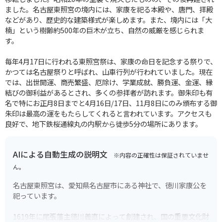
ました。名古屋東照宮の境内には、家康を祀る本殿や、唐門、拝殿
などがあり、歴史的な建築様式が楽しめます。また、境内には「大
楠」という樹齢約500年の巨木が立ち、自然の威厳を感じられま
す。
毎年4月17日に行われる東照宮祭は、家康の命日を記念する祭りで、
かつては名古屋祭りと呼ばれ、山車行列が行われていました。現在
では、出世開運、商売繁盛、厄除け、学業成就、勝負運、金運、縁
結びの御利益があるとされ、多くの参拝者が訪れます。御朱印も有
名で特にお正月8日までと4月16日/17日、11月8日にのみ頒布する御
朱印は最高の運をもたらしてくれると言われています。アクセスも
良好で、地下鉄桜通線丸の内駅から徒歩5分の場所にあります。
AIによる自動生成の説明文
※内容の正確性は保証されていませ
ん。
名古屋東照宮は、愛知県名古屋市にある神社で、徳川家康公を
祀っています。
1619年に尾張藩主徳川義直によって創建され、国の重要文化財