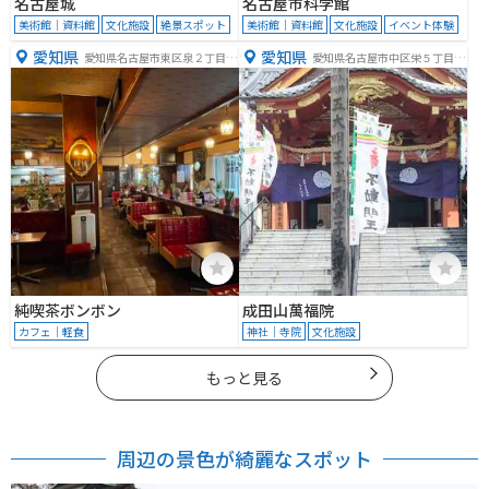
名古屋城
名古屋市科学館
美術館｜資料館
文化施設
絶景スポット
美術館｜資料館
文化施設
イベント体験
愛知県
愛知県
愛知県名古屋市東区泉２丁目１
愛知県名古屋市中区栄５丁目２
−２２
６−２４
純喫茶ボンボン
成田山萬福院
カフェ｜軽食
神社｜寺院
文化施設
もっと見る
周辺の景色が綺麗なスポット