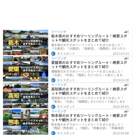
連なる景勝地で、自然の造形美を堪能できます。 道の駅
いの里の施設情報詳細】 ・「産直施設」杉の梁をアクセ
マチテラス日進は、日進市の魅力を満喫できるスポット
ントにした直売スペース。 ・「特産品試食施設（レスト
です。ぜひ一度訪れてみてください。
ラン立田）」レンコンうどんやレンコンラーメンなどメ
ニューが豊富。 ・「パン工房（立田のパン）」衛生的な
パン厨房で焼き立てのパンが買える。 ・「観光情報室」
愛西市の紹介や観光スポット、道路情報などがわかる。
・「休憩所」購入したパンやおやつを食べながら休憩で
ツーリング
0
栃木県のおすすめツーリングルート！絶景スポ
きる。 「道の駅 立田ふれあいの里」は、地元の味覚と豊
ットや観光スポットをまとめて紹介
かな自然を満喫できる、魅力あふれる道の駅です。ドラ
栃木県のおすすめツーリングルートをまとめました！
イブの際には、ぜひ立ち寄ってみてはいかがでしょう
「北東部」「北西部」「南東部」「南西部」の4つのルー
か。
ト紹介します。日本を代表する神社や広大な山や滝、湖
モトスポット
2023-03-14
などを歴史や自然を満喫するツーリングができます。バ
ツーリング
0
イクで栃木県にツーリングに行く際は参考にしてくださ
愛媛県のおすすめツーリングルート！絶景スポ
い。
ットや観光スポットをまとめて紹介
愛媛県のおすすめツーリングルートをまとめました！
「北部」「中部」「西部」の3つのルート紹介します。山
や海といった自然だけでなく、気軽に渡れる島もあり
モトスポット
2023-03-20
様々な楽しみ方ができます。バイクで愛媛県にツーリン
ツーリング
0
グに行く際は参考にしてください。
高知県のおすすめツーリングルート！絶景スポ
ットや観光スポットをまとめて紹介
高知県のおすすめツーリングルートをまとめました！
「東部」「北部」「南西部」の3つのルート紹介します。
山と海どちらも楽しめるスポットが多数あり、様々な楽
モトスポット
2024-04-05
しみ方ができます。バイクで高知県にツーリングに行く
ツーリング
0
際は参考にしてください。
熊本県のおすすめツーリングルート！絶景スポ
ットや観光スポットをまとめて紹介
熊本県のおすすめツーリングルートをまとめました！
「西部（市街地）」「南部」「阿蘇北部」「阿蘇南部」
の4つのルート紹介します。阿蘇山や天草諸島をはじめと
モトスポット
2023-04-08