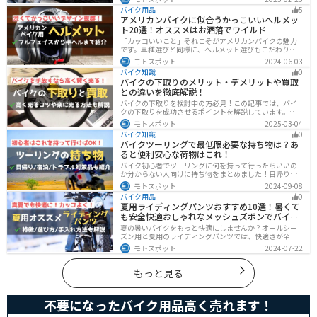
ンジンは燃費が良く経済的で扱いやすいため、初心者の
バイク用品
5
方にはおすすめです。記事を読めば、最適なエンジン選
アメリカンバイクに似合うかっこいいヘルメッ
びのヒントが得られます。
ト20選！オススメはお洒落でワイルド
「カッコいいこと」それこそがアメリカンバイクの魅力
です。車種選びと同様に、ヘルメット選びもこだわりた
いところですよね。アメリカンバイクの魅力をもっと引
モトスポット
2024-06-03
き立ててくれるオススメのヘルメットを紹介します。
バイク知識
0
バイクの下取りのメリット・デメリットや買取
との違いを徹底解説！
バイクの下取りを検討中の方必見！この記事では、バイ
クの下取りを成功させるポイントを解説しています。実
は、下取りは現金化の手間を省き、乗り換え当日までバ
モトスポット
2025-03-04
イクに乗れる一方で、査定額が低くなる場合も多いため
バイク知識
0
注意が必要です。この記事を読めば、よい条件で下取り
バイクツーリングで最低限必要な持ち物は？あ
を進めるコツがわかります。
ると便利安心な荷物はこれ！
バイク初心者でツーリングに何を持って行ったらいいの
か分からない人向けに持ち物をまとめました！日帰りや1
泊以上の日数別、トラブル対策やメンテ用品、出先であ
モトスポット
2024-09-08
ると便利なアイテムまで全て解説しています。アレを忘
バイク用品
0
れた！持ってきたけど使わなかったなど出先で困らない
夏用ライディングパンツおすすめ10選！暑くて
よう自分に必要な荷物を把握しておきましょう。
も安全快適おしゃれなメッシュズボンでバイク
に乗ろう
夏の暑いバイクをもっと快適にしませんか？オールシー
ズン用と夏用のライディングパンツでは、快適さが全然
違います。生地の大半がメッシュ素材で作られた夏用で
モトスポット
2024-07-22
は通気性・透湿性に優れており、熱気を逃しつつ汗をし
っかりと乾かしてくれます。そんな夏用ライディングパ
ンツの選び方や特徴オススメ商品をまとめました。
もっと見る
不要になったバイク用品高く売れます！