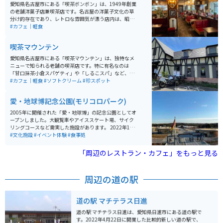
報館「れきしるこまき」では、小牧山の歴史や石垣など
愛知県名古屋市にある「喫茶ボンボン」は、1949年創業
の遺構、自然などを学ぶことができます。緑豊かな史跡
の老舗洋菓子店兼喫茶店です。名古屋の洋菓子文化の草
内を散策しながら、石垣や土塁などの遺構を見ることが
分け的存在であり、レトロな雰囲気が漂う店内は、昭和
できます。
の時代にタイムスリップしたかのような感覚を楽しめま
#カフェ｜軽食
す。 手作りのケーキや洋菓子が楽しめるのはもちろん、
モーニングやランチメニューも充実しています。特に人
喫茶マウンテン
気なのは、しっかりと甘いクリームを使ったケーキや、
昔ながらのホットケーキです。さらに、リーズナブルな
愛知県名古屋市にある「喫茶マウンテン」は、独特なメ
価格で提供される「モーニングセット」も地元の人々に
ニューで知られる老舗の喫茶店です。特に有名なのは
愛されています。街中にありますが、大通りに面してお
「甘口抹茶小倉スパゲティ」や「しるこスパ」など、一
り駐車場も広いので車やバイクでも問題ないです。
風変わった甘いパスタ料理です。店内は広々としてお
#カフェ｜軽食
#ソフトクリーム
#珍スポット
り、レトロな雰囲気が漂います。通常の喫茶メニューも
豊富に揃っており、コーヒーやサンドイッチ、カレーラ
愛・地球博記念公園(モリコロパーク)
イスなど、幅広い料理が楽しめます。どれも量が多いの
で、頼みすぎないように気をつけましょう。
2005年に開催された「愛・地球博」の記念公園としてオ
ープンしました。大観覧車やアイススケート場、サイク
リングコースなど需実した施設があります。 2022年11
月1日には、園内にジブリパーク(第1期)が開園しまし
#文化施設
#イベント体験
#食事処
た。第1期には「ジブリの大倉庫」「青春の丘」「どん
どこ森」の３つのエリアがあり、ジブリの世界観を楽し
「周辺のレストラン・カフェ」をもっと見る
めます。大きな乗り物やアトラクションは無いので、自
然を楽しむ施設になっています。 第2期には「もののけ
の里」「魔女の谷」が開園予定です。
周辺の道の駅
道の駅 マチテラス日進
道の駅 マチテラス日進は、愛知県日進市にある道の駅で
す。2022年4月22日に開業した比較的新しい道の駅で、