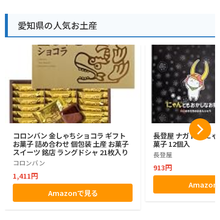
愛知県の人気お土産
コロンバン 金しゃちショコラ ギフト
長登屋 ナガトヤ に
お菓子 詰め合わせ 個包装 土産 お菓子
菓子 12個入
スイーツ 銘店 ラングドシャ 21枚入り
長登屋
コロンバン
913円
1,411円
Amazo
Amazonで見る