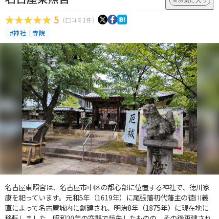
5
（口コミ1件）
#神社｜寺院
名古屋東照宮は、名古屋市中区の都心部に位置する神社で、徳川家
康を祀っています。元和5年（1619年）に尾張藩初代藩主の徳川義
直によって名古屋城内に創建され、明治8年（1875年）に現在地に
移転しました。昭和20年の空襲で焼失したものの、その後再建され