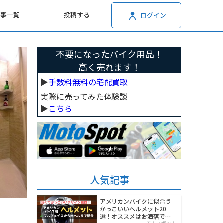
記事一覧
投稿する
ログイン
不要になったバイク用品！
高く売れます！
▶︎
手数料無料の宅配買取
実際に売ってみた体験談
▶︎
こちら
人気記事
アメリカンバイクに似合う
かっこいいヘルメット20
選！オススメはお洒落でワ
モトスポット