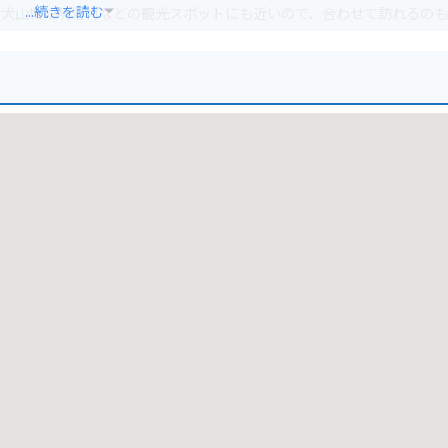
...続きを読む
。犬山城や明治村などの観光スポットにも近いので、合わせて訪れるの
きます。周辺には、飲食店やお土産屋もあるので、ツーリングの休憩に