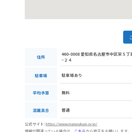
460-0008 愛知県名古屋市中区栄５
住所
−２４
駐車場あり
駐車場
無料
平均予算
普通
混雑具合
公式サイト:
https://www.manpukuin.or.jp/
情報が間違っている場合は、
こちら
から修正をお願いします。