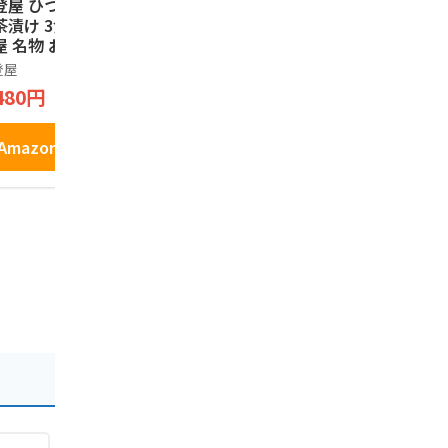
登屋 ひつまぶしの
手風琴 8個入りセッ
名古屋 あん
茶漬け 3食入り 名
ト 岡崎限定 紙袋付
0個入り 【
屋 名物 お土産 ひ
き お土産自分のご褒
産】
まぶし 茶漬けの素
美
登屋
ノーブランド品
長登屋
茶漬け うなぎ 和
480円
2,780円
1,760円
 ご当地 グルメ お
り寄せ ギフト
Amazonで見る
Amazonで見る
Amazo