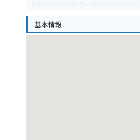
初詣や節分などの行事の際には多くの人で賑わいます
すめです。
基本情報
バイクで行く場合は、境内にある無料駐車場を利用で
です。