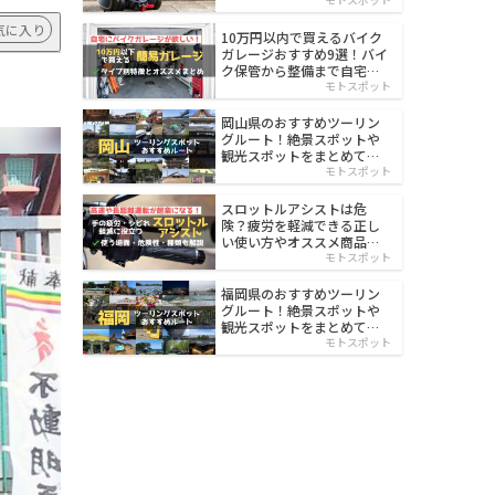
イルド
気に入り
10万円以内で買えるバイク
ガレージおすすめ9選！バイ
ク保管から整備まで自宅で
楽々
モトスポット
岡山県のおすすめツーリン
グルート！絶景スポットや
観光スポットをまとめて紹
介
モトスポット
スロットルアシストは危
険？疲労を軽減できる正し
い使い方やオススメ商品を
紹介
モトスポット
福岡県のおすすめツーリン
グルート！絶景スポットや
観光スポットをまとめて紹
介
モトスポット