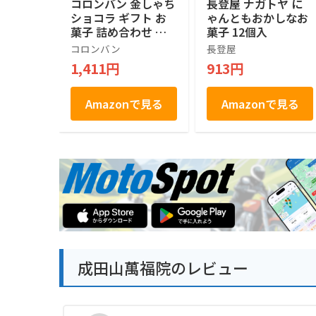
コロンバン 金しゃち
長登屋 ナガトヤ に
ショコラ ギフト お
ゃんともおかしなお
菓子 詰め合わせ 個
菓子 12個入
包装 土産 お菓子 ス
コロンバン
長登屋
イーツ 銘店 ラング
1,411円
913円
ドシャ 21枚入り
Amazonで見る
Amazonで見る
成田山萬福院のレビュー