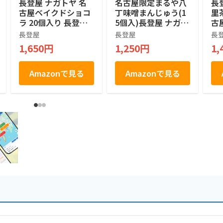
長登屋 ナガトヤ 名
名古屋限定まるや八
長
古屋ベイクドショコ
丁味噌まんじゅう(1
里
ラ 20個入り 長登屋
5個入)長登屋 ナガト
古
オリジナル土産袋付
ヤ 名古屋土産
つ
長登屋
長登屋
長
個包装 焼きショコラ
お
1,650円
1,250円
1,
名古屋土産 焼菓子
食
お菓子 手土産 お茶
取
菓子
Amazonで見る
Amazonで見る