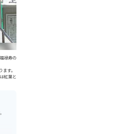
福禄寿の
ります。
は紅葉と
す。
。