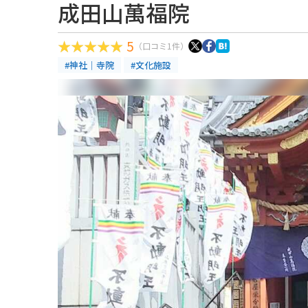
成田山萬福院
5
（口コミ1件）
#神社｜寺院
#文化施設