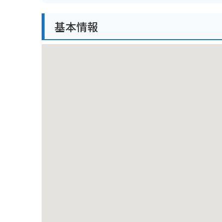
特にライダーに人気が高いのは、バイク専用のサイト
楽々です。また、周辺には飯田城跡や元善光寺などの
基本情報
キャンプ場の近くには、日本の滝百選にも選ばれた雄
ます。夏には川遊びや魚釣りも楽しめます。
大滝キャンプ場で、自然と触れ合いながら、リフレッ