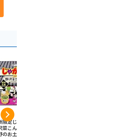
州限定じゃがりこ
芽吹堂 信州りんごバ
信州林檎パ
沢菜こんぶ味 信州
ターサンドクッキー
産りんご果
野のお土産 スナッ
6個入×2箱
りんごパイ