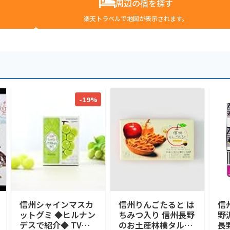
周辺の宿を探す
楽天トラベルで地図が表示されます。
-19%
信州シャインマスカ
信州りんごたると は
信
ットグミ ◆ヒルナン
ちみつ入り 信州長野
野
デスで紹介◆ TVで
のお土産林檎タルト
長