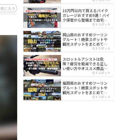
イルド
お気に入り
10万円以内で買えるバイク
ガレージおすすめ9選！バイ
ク保管から整備まで自宅で
楽々
モトスポット
岡山県のおすすめツーリン
グルート！絶景スポットや
観光スポットをまとめて紹
介
モトスポット
スロットルアシストは危
険？疲労を軽減できる正し
い使い方やオススメ商品を
紹介
モトスポット
福岡県のおすすめツーリン
グルート！絶景スポットや
観光スポットをまとめて紹
介
モトスポット