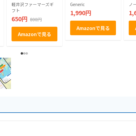
話題 売れ筋 人気ス
(2箱, 6, 個入)
ク菓
軽井沢ファーマーズギ
Generic
ノ
イーツ 人気 デザー
フト
1,990円
1,
ト お取り寄せ お取
650円
800円
り寄せグルメ お菓子
駄菓子 個包装 グミ
Amazonで見る
ぶどう シャインマス
Amazonで見る
カット プレゼント
ギフト お土産 信州
産 信州 長野 小分け
ばらまき バラマキ
卒業 入学 新生活 ハ
ロウィン 母の日 父
の日 贈り物 お返し
かわいい きれい 軽
井沢ファーマーズギ
フト