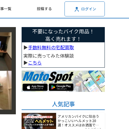
記事一覧
投稿する
ログイン
不要になったバイク用品！
高く売れます！
▶︎
手数料無料の宅配買取
実際に売ってみた体験談
▶︎
こちら
人気記事
アメリカンバイクに似合う
かっこいいヘルメット20
選！オススメはお洒落でワ
モトスポット