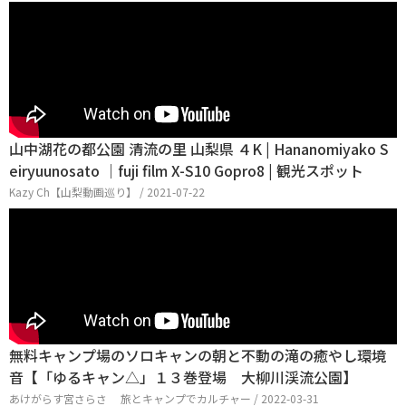
山中湖花の都公園 清流の里 山梨県 ４K | Hananomiyako S
eiryuunosato ｜fuji film X-S10 Gopro8 | 観光スポット
Kazy Ch【山梨動画巡り】 / 2021-07-22
無料キャンプ場のソロキャンの朝と不動の滝の癒やし環境
音【「ゆるキャン△」１３巻登場 大柳川渓流公園】
あけがらす宮さらさ 旅とキャンプでカルチャー / 2022-03-31