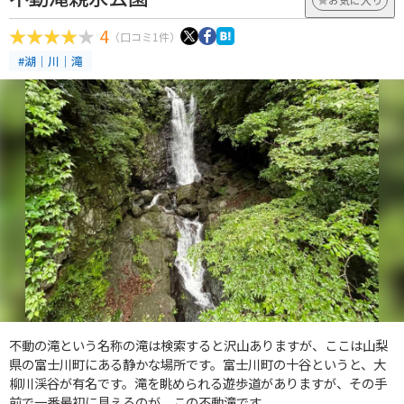
4
（口コミ1件）
#湖｜川｜滝
不動の滝という名称の滝は検索すると沢山ありますが、ここは山梨
県の富士川町にある静かな場所です。富士川町の十谷というと、大
柳川渓谷が有名です。滝を眺められる遊歩道がありますが、その手
前で一番最初に見えるのが、この不動滝です。