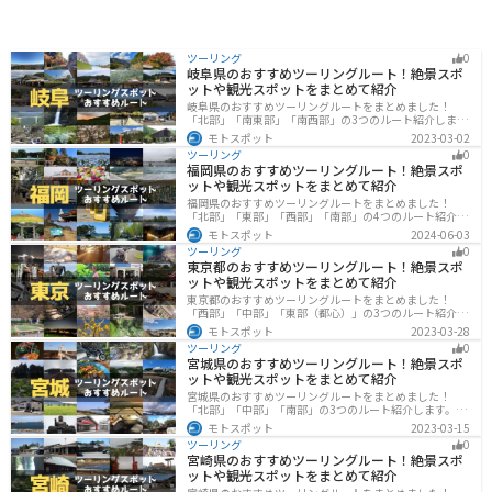
ツーリング
0
岐阜県のおすすめツーリングルート！絶景スポ
ットや観光スポットをまとめて紹介
岐阜県のおすすめツーリングルートをまとめました！
「北部」「南東部」「南西部」の3つのルート紹介しま
す。自然豊かな山が充実しており、山を生かした施設や
モトスポット
2023-03-02
グルメ、絶景スポットなど、自然を満喫するツーリング
ツーリング
0
ができます。バイクで岐阜県にツーリングに行く際は参
福岡県のおすすめツーリングルート！絶景スポ
考にしてください。
ットや観光スポットをまとめて紹介
福岡県のおすすめツーリングルートをまとめました！
「北部」「東部」「西部」「南部」の4つのルート紹介し
ます。豊かな自然から歴史ある名所、グルメまで多彩な
モトスポット
2024-06-03
魅力が詰まっており、様々な楽しみ方ができます。バイ
ツーリング
0
クで福岡県にツーリングに行く際は参考にしてくださ
東京都のおすすめツーリングルート！絶景スポ
い。
ットや観光スポットをまとめて紹介
東京都のおすすめツーリングルートをまとめました！
「西部」「中部」「東部（都心）」の3つのルート紹介し
ます。西に行けば奥多摩の自然、東に行けば都心スポッ
モトスポット
2023-03-28
トと、自然も街も楽しめるスポットが多数あります。バ
ツーリング
0
イクで東京都にツーリングに行く際は参考にしてくださ
宮城県のおすすめツーリングルート！絶景スポ
い。
ットや観光スポットをまとめて紹介
宮城県のおすすめツーリングルートをまとめました！
「北部」「中部」「南部」の3つのルート紹介します。キ
ツネ村や広大な山や滝、湖などを歴史や自然を満喫する
モトスポット
2023-03-15
ツーリングができます。バイクで宮城県にツーリングに
ツーリング
0
行く際は参考にしてください。
宮崎県のおすすめツーリングルート！絶景スポ
ットや観光スポットをまとめて紹介