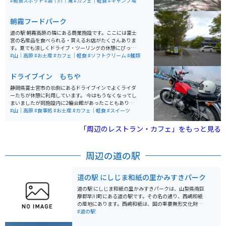
が住むとされ、「四尾連湖」と名付けられました。ま
#絶景スポット
#湖｜川｜滝
#カフェ｜軽食
#キャンプ場
た、富士山麓の富士五湖と泉端・明見湖と共に富士内八
海の霊場の一つとされ、昭和34年に山梨県立自然公園に
朝霧フードパーク
指定されました。 湖畔には四季折々の美しい桜やカエ
デ、クヌギなどの自然が広がっており、ハイキングや登
道の駅 朝霧高原の隣にある商業施設です。ここには富士
山、キャンプ、バードウォッチングなど自然を楽しむ活
宮の名産品を食べられる・買えるお店がたくさんありま
動に適した場所として知られています。また、アニメ
す。夏でも涼しくドライブ・ツーリングの休憩にぴった
「ゆるキャン」で取り上げられたこともあり、訪れる
りです。富士山がばっちり見られる日も多く、休憩場所
#山｜高原
#お土産
#カフェ｜軽食
#ソフトクリーム
#麺類
人々に親しまれています。 古い伝説によれば、数百年前
としてもツーリングの目的地としてもオススメです。
に湖に住む怪牛を退治した兄弟の犠牲が雨乞いの効果を
ドライブイン もちや
もたらしたとされ、干ばつの時には兄弟の墓に詣でて雨
乞いが行われてきました。このような神秘的なエピソー
静岡県富士宮市の北側にあるドライブインでよくライダ
ドも四尾連湖の魅力の一つとなっています。
ーたちが休憩に利用しています。 今はもうなくなってし
まいましたが同施設内に2輪会館があったこともあり聖
地化しています。よくバイク関連のミーティング会場と
#山｜高原
#食事処
#お土産
#カフェ｜軽食
#スイーツ
しても利用されています。 軽食コーナー・自販機・喫煙
所・トイレ・ベンチがあるので休憩するには最高です。
「周辺のレストラン・カフェ」をもっと見る
近くには朝霧高原や富士五湖があるのでツーリングコー
スの休憩に最適です。
周辺の道の駅
道の駅 にしじま和紙の里かみすきパーク
道の駅 にしじま和紙の里かみすきパークは、山梨県南巨
摩郡早川町にある道の駅です。その名の通り、西嶋和紙
の産地にあります。西嶋和紙は、国の重要無形文化財に
も指定されている伝統工芸品です。 道の駅には、西嶋和
#道の駅
紙の歴史や製造工程を学べる「西嶋和紙会館」が併設さ