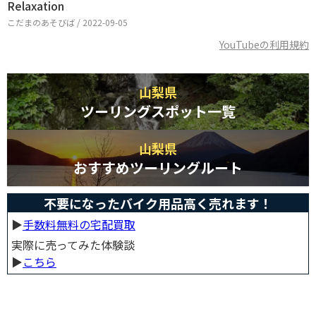
Relaxation
こだまのあそびば / 2022-09-05
YouTubeの利用規約
山梨県
ツーリングスポット一覧
山梨県
おすすめツーリングルート
不要になったバイク用品高く売れます！
▶︎
手数料無料の宅配買取
実際に売ってみた体験談
▶︎
こちら