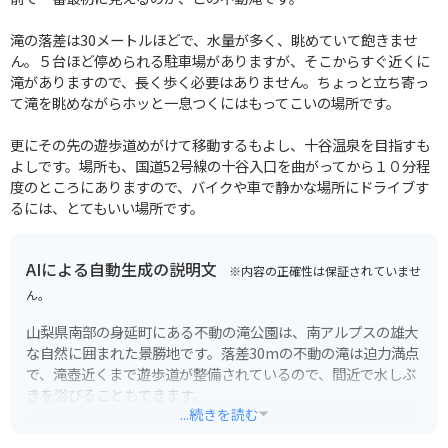
滝の落差は30メートルほどで、水量が多く、眺めていて飽きませ
ん。５台ほど停められる駐車場がありますが、そこからすぐ近くに
滝がありますので、長く歩く必要はありません。ちょっと立ち寄っ
て滝を眺めながらホッと一息つくにはもってこいの場所です。
更にその先の遊歩道めがけて移動するもよし、十谷温泉を目指すも
よしです。場所も、国道52号線の十谷入口を曲がってから１０分程
度のところにありますので、バイクや車で静かな場所にドライブす
るには、とてもいい場所です。
AIによる自動生成の説明文
※内容の正確性は保証されていませ
ん。
山梨県南部の身延町にある不動の滝公園は、南アルプスの雄大
な自然に囲まれた景勝地です。落差30mの不動の滝は迫力満点
で、滝壺近くまで遊歩道が整備されているので、間近で水しぶ
きを浴びることもできます。
...続きを読む
マイナスイオンをたっぷり浴びてリフレッシュできる避暑地と