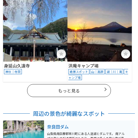
身延山久遠寺
洪庵キャンプ場
神社｜寺院
絶景スポット
山｜高原
湖｜川｜滝
キ
ャンプ場
もっと見る
周辺の景色が綺麗なスポット
奈良田ダム
山梨県南巨摩郡早川町にある人造湖とダムです。 南アル