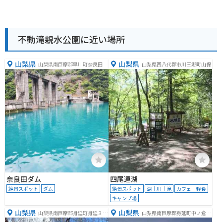
不動滝親水公園に近い場所
山梨県
山梨県
山梨県南巨摩郡早川町奈良田
山梨県西八代郡市川三郷町山保
奈良田ダム
四尾連湖
絶景スポット
ダム
絶景スポット
湖｜川｜滝
カフェ｜軽食
キャンプ場
山梨県
山梨県
山梨県南巨摩郡身延町身延３５
山梨県南巨摩郡身延町中ノ倉２
６７
９２６