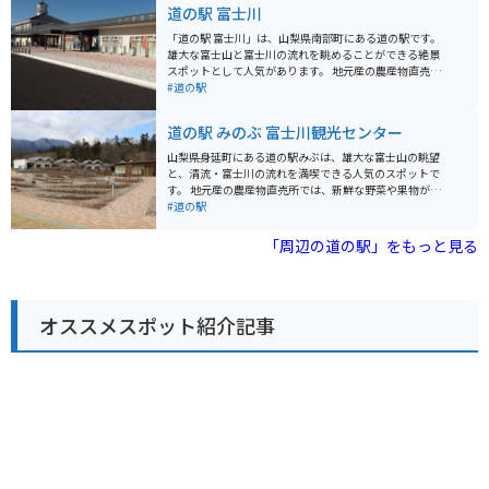
れています。実際に紙漉き体験ができる工房もあり、旅
道の駅 富士川
の思い出作りに最適です。 また、地元の特産品を販売す
る直売所や、食事処もあります。名物は、地元産のそば
「道の駅 富士川」は、山梨県南部町にある道の駅です。
粉を使った「手打ちそば」です。つなぎを一切使用しな
雄大な富士山と富士川の流れを眺めることができる絶景
い十割そばは、そば本来の風味を存分に味わえると評判
スポットとして人気があります。 地元産の農産物直売所
です。 さらに、道の駅の周辺には、温泉施設やキャンプ
では、新鮮な野菜や果物を購入することができます。特
#道の駅
場など、様々な観光スポットがあります。自然豊かな早
に、南アルプスの清流で育った「南部茶」は、道の駅 富
川町を満喫できる拠点として、道の駅 にしじま和紙の里
士川の特産品として有名です。レストランでは、地元の
道の駅 みのぶ 富士川観光センター
かみすきパークは最適な場所です。 バイクで訪れる方
食材をふんだんに使った料理を楽しむことができます。
は、道の駅に隣接する駐車場が利用できます。無料で利
バイクに乗っている方は、道の駅 富士川を拠点に、南ア
山梨県身延町にある道の駅みぶは、雄大な富士山の眺望
用できるため、気軽に立ち寄ることができます。また、
ルプスや富士山周辺のツーリングを楽しむことができま
と、清流・富士川の流れを満喫できる人気のスポットで
周辺には、ワインディングロードが続く山岳道路など、
す。周辺には、富士山スカイラインや西富士道路など、
す。 地元産の農産物直売所では、新鮮な野菜や果物が販
バイクで走るのが楽しいルートも豊富です。新緑や紅葉
絶景を眺めながら走れるワインディングロードが数多く
売されており、お土産にも最適です。また、レストラン
#道の駅
の季節には、絶景を眺めながらのツーリングは格別で
あります。道の駅には、バイクスタンドや休憩スペース
では、地元の食材をふんだんに使った料理を楽しむこと
す。 お土産には、西嶋和紙を使った製品がおすすめで
も完備されているので、安心してツーリングを楽しむこ
ができます。 バイクで訪れる場合、道の駅には広々とし
「周辺の道の駅」をもっと見る
す。便箋や封筒、はがきなど、様々な種類の和紙製品が
とができます。 道の駅 富士川は、雄大な自然と地元の特
た駐車場が完備されているので安心です。富士川沿いを
販売されています。また、地元産の果物や野菜、加工品
産品を楽しむことができる魅力的なスポットです。富士
走る国道52号線は、ツーリングルートとしても人気が高
なども人気です。 周辺の見どころとしては、南アルプス
山周辺への観光の際には、ぜひ立ち寄ってみてくださ
く、道の駅みぶは休憩スポットとしても最適です。 周辺
ユネスコエコパークや、七面山、西山温泉などがありま
い。
には、身延山久遠寺や下部温泉郷など、観光スポットも
す。雄大な自然の中で、ハイキングや登山、温泉などを
オススメスポット紹介記事
充実しています。道の駅みぶを拠点に、山梨の自然と文
楽しむことができます。 道の駅 にしじま和紙の里かみす
化を満喫してみてはいかがでしょうか。
きパークは、自然と文化に触れられる、魅力的な道の駅
です。ぜひ一度訪れてみてください。