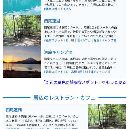
プス登山の起点場所でもあり、夏場は多くの登山客が車
を駐車して山へ向かっていきます。 付近には日本最古の
温泉とも言われる西山温泉があり、日帰り入浴も楽しめ
#絶景スポット
#ダム
ます。 人里から離れたまさに秘境とも言える奈良田地域
にあり、自然を堪能できます。
四尾連湖
四尾連湖は標高850メートル、周囲1.2キロメートルの山
上にある小さな湖で、神秘的な雨乞い伝説が残されてい
ます。この湖は「尾崎龍王」という四つの尾を持つ龍神
が住むとされ、「四尾連湖」と名付けられました。ま
#絶景スポット
#湖｜川｜滝
#カフェ｜軽食
#キャンプ場
た、富士山麓の富士五湖と泉端・明見湖と共に富士内八
海の霊場の一つとされ、昭和34年に山梨県立自然公園に
洪庵キャンプ場
指定されました。 湖畔には四季折々の美しい桜やカエ
デ、クヌギなどの自然が広がっており、ハイキングや登
浩庵キャンプ場は、本栖湖の湖畔で富士山を間近に望む
山、キャンプ、バードウォッチングなど自然を楽しむ活
ことができる、日本屈指のロケーションを誇るキャンプ
動に適した場所として知られています。また、アニメ
場です。特に、千円札の裏側に描かれている富士山を、
「ゆるキャン」で取り上げられたこともあり、訪れる
このキャンプ場から眺めることができます。透明度の高
#絶景スポット
#山｜高原
#湖｜川｜滝
#キャンプ場
人々に親しまれています。 古い伝説によれば、数百年前
い本栖湖の湖畔に位置し、条件が良ければ逆さ富士やダ
に湖に住む怪牛を退治した兄弟の犠牲が雨乞いの効果を
イヤモンド富士が見られるかもしれません。
「周辺の景色が綺麗なスポット」をもっと見る
もたらしたとされ、干ばつの時には兄弟の墓に詣でて雨
乞いが行われてきました。このような神秘的なエピソー
ドも四尾連湖の魅力の一つとなっています。
周辺のレストラン・カフェ
四尾連湖
四尾連湖は標高850メートル、周囲1.2キロメートルの山
上にある小さな湖で、神秘的な雨乞い伝説が残されてい
ます。この湖は「尾崎龍王」という四つの尾を持つ龍神