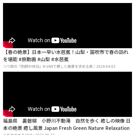
【春の絶景】日本一早い水芭蕉！山梨・笛吹市で春の訪れ
を堪能 #旅動画 #山梨 #水芭蕉
つり政の『釣師の休日』N-VANで癒しと絶景を求める旅 / 2024-04-03
福島県 裏磐梯 小野川不動滝 自然を歩く 癒しの映像 日
本の絶景 癒し風景 Japan Fresh Green Nature Relaxation
こだまのあそびば / 2022-09-23