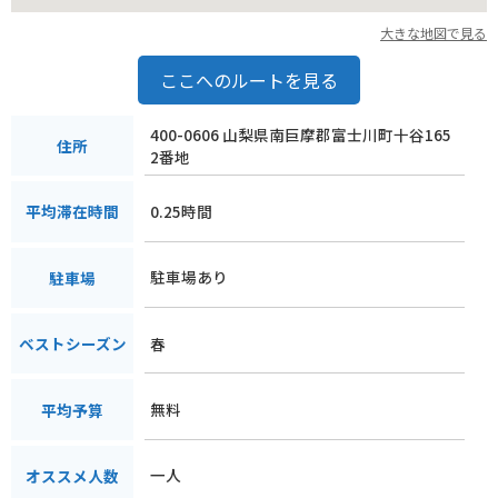
周辺には、西嶋和紙工芸館、下部温泉郷など、見どころが豊富
です。下部温泉は、武田信玄の隠し湯として知られ、古くから
大きな地図で見る
湯治場として親しまれてきました。不動の滝公園で自然を満喫
した後は、温泉でゆっくりと疲れを癒すのもおすすめです。
ここへのルートを見る
身延町は自然、歴史、文化、グルメと様々な魅力が詰まった場
400-0606 山梨県南巨摩郡富士川町十谷165
所です。ぜひ一度訪れて、その魅力を体感してみてください。
住所
2番地
0.25時間
平均滞在時間
駐車場あり
駐車場
春
ベストシーズン
無料
平均予算
一人
オススメ人数