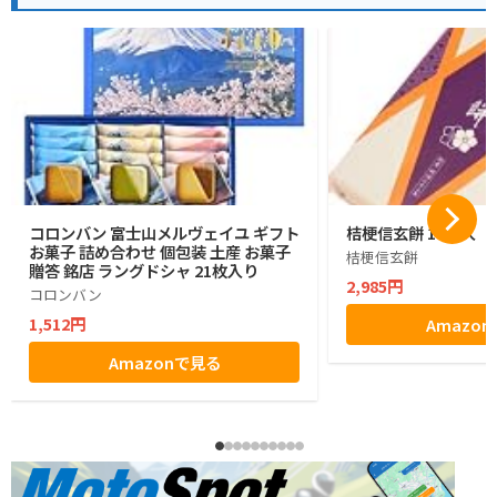
コロンバン 富士山メルヴェイユ ギフト
桔梗信玄餅 10個入
お菓子 詰め合わせ 個包装 土産 お菓子
桔梗信玄餅
贈答 銘店 ラングドシャ 21枚入り
2,985円
コロンバン
1,512円
Amazo
Amazonで見る