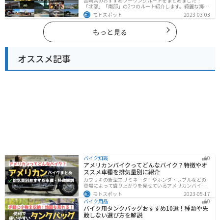
宮崎県のおすすめツーリングルートをまとめました！
「北部」「南部」の2つのルート紹介します。綺麗な海岸
線が特徴的な海・自然豊かな山・趣のある神社を満喫す
モトスポット
2023-03-03
るツーリングができます。バイクで宮崎県にツーリング
に行く際は参考にしてください。
もっと見る
オススメ記事
バイク知識
0
アメリカンバイクってどんなバイク？特徴やオ
ススメ車種を排気量別に紹介
カワサキの新型エリミネーターやホンダ・レブルなどの
登場によって盛り上がりを見せているアメリカンバイ
ク。スタイリッシュに乗れることはもちろん、ツーリン
モトスポット
2023-05-17
グや通学通勤もこなせるアメリカンバイクの特徴や、オ
バイク用品
0
ススメの車種についてご紹介します！
バイク用タンクバッグおすすめ10選！種類や失
敗しない選び方を解説