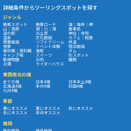
詳細条件からツーリングスポットを探す
ジャンル
絶景スポット
絶景ロード
海｜海岸｜岬
山｜高原
湖｜川｜滝
食事処
道の駅
お土産
神社｜寺院
温泉
文化施設
カフェ｜軽食
商業施設
ソフトクリーム
林道
夜景
イベント体験
宿泊施設
美術館｜資料館
海鮮
ダム
キャンプ場
スイーツ
珍スポット
動植物園
お肉
麺類
お酒
ライダーハウス
東西南北の端
全ての端
日本4端
日本本土4端
北海道4端
本州4端
四国4端
九州4端
季節
春にオススメ
夏にオススメ
秋にオススメ
冬にオススメ
年中オススメ
施設
屋内施設
屋外施設