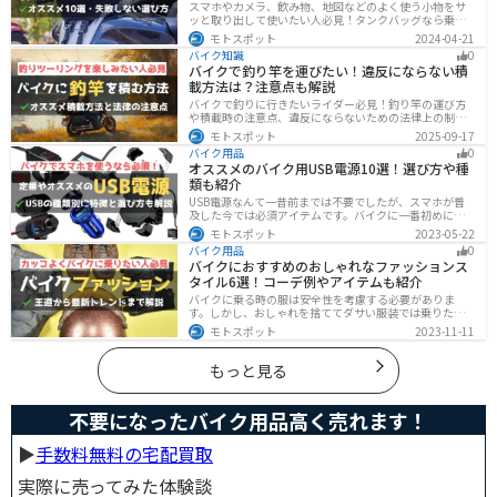
スマホやカメラ、飲み物、地図などのよく使う小物をサ
ッと取り出して使いたい人必見！タンクバッグなら乗車
中でも簡単に荷物を確認できます。脱着もマグネットや
モトスポット
2024-04-21
吸盤でつけるだけで非常に簡単、しっかり固定したい人
バイク知識
0
はベルトを使うこともできます。
バイクで釣り竿を運びたい！違反にならない積
載方法は？注意点も解説
バイクで釣りに行きたいライダー必見！釣り竿の運び方
や積載時の注意点、違反にならないための法律上の制限
を解説。風の影響やバランス、安全面のポイントを押さ
モトスポット
2025-09-17
えつつ、おすすめのロッドケース・ロッドホルダー・コ
バイク用品
0
ンパクトロッドも紹介。ツーリング途中に気軽に釣りを
オススメのバイク用USB電源10選！選び方や種
楽しみたい方にも最適な情報が満載
類も紹介
USB電源なんて一昔前までは不要でしたが、スマホが普
及した今では必須アイテムです。バイクに一番初めにつ
けたいグッズです。この記事では、そんなバイク用USB電
モトスポット
2023-05-22
源の種類や選び方、オススメ商品を厳選して紹介します
バイク用品
0
ので、ぜひ参考にしてください。
バイクにおすすめのおしゃれなファッションス
タイル6選！コーデ例やアイテムも紹介
バイクに乗る時の服は安全性を考慮する必要がありま
す。しかし、おしゃれを捨ててダサい服装では乗りたく
ないですよね？せっかくならカッコよく風を切って街を
モトスポット
2023-11-11
歩きたいもの。この記事では、そんな願いを叶えるた
め、王道から流行ファッションまでバイクに乗るときの
ファッションを解説します。
もっと見る
不要になったバイク用品高く売れます！
▶︎
手数料無料の宅配買取
実際に売ってみた体験談