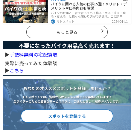
のオススメポイントをお伝えします。
バイクに関わる人気の仕事15選！メリット・デ
メリットや仕事内容も解説
バイクの仕事と一言で言っても「作る・売る・直す・乗
る・支える」と様々な関わり方ができます。この記事で
は、バイクに関わる人気の仕事をジャンル別に紹介しま
モトスポット
2024-01-11
す。必要な資格や探し方も解説しますので、自分のなり
たい姿をイメージして探してみてください。
もっと見る
不要になったバイク用品高く売れます！
▶︎
手数料無料の宅配買取
実際に売ってみた体験談
▶︎
こちら
あなたのオススメスポットを登録しませんか？
モトスポットでは、皆様からオススメスポットを募集しています！
全ライダーのための最高なサービス作りに、ご協力よろしくお願いいたします。
スポットを登録する