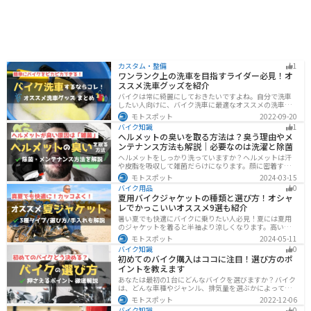
カスタム・整備
1
ワンランク上の洗車を目指すライダー必見！オ
ススメ洗車グッズを紹介
バイクは常に綺麗にしておきたいですよね。自分で洗車
したい人向けに、バイク洗車に最適なオススメの洗車グ
ッズを紹介します。汚れを落とすシャンプーからツヤを
モトスポット
2022-09-20
出すワックスまで全て紹介します。自分でバイク洗車を
バイク知識
1
しようと思っている方は参考にしてください。
ヘルメットの臭いを取る方法は？臭う理由やメ
ンテナンス方法も解説｜必要なのは洗濯と除菌
ヘルメットをしっかり洗っていますか？ヘルメットは汗
や皮脂を吸収して雑菌だらけになります。顔に密着する
物なのでしっかりと除菌・消臭をする必要があります。
モトスポット
2024-03-15
この記事では、ヘルメットをまるっと綺麗にする方法を
バイク用品
0
まとめました。まだメンテナンスをしたことがないとい
夏用バイクジャケットの種類と選び方！オシャ
う人はぜひ参考にしてください。
レでかっこいいオススメ9選も紹介
暑い夏でも快適にバイクに乗りたい人必見！夏には夏用
のジャケットを着ると半袖より涼しくなります。高い透
湿性のフルメッシュ素材やハーフメッシュはもちろん、
モトスポット
2024-05-11
デザイン性に優れたテキスタイルジャケットもあるの
バイク知識
0
で、カッコよくバイクに乗りたい人でも使える装備があ
初めてのバイク購入はココに注目！選び方のポ
ります。
イントを教えます
あなたは最初の1台にどんなバイクを選びますか？バイク
は、どんな車種やジャンル、排気量を選ぶかによって今
後の楽しみ方が大きく変わるものなので、初めての愛車
モトスポット
2022-12-06
選びはとても重要です。この記事ではそんなバイク選び
バイク知識
0