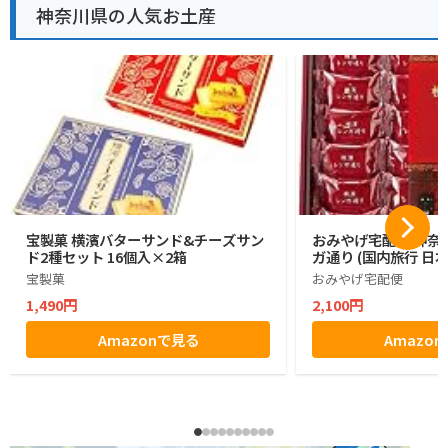
神奈川県の人気お土産
宝製菓 横濱バターサンド&チーズサン
おみやげ宅配便 神奈川
ド2種セット 16個入×2箱
ガ通り (国内旅行 日
宝製菓
おみやげ宅配便
1,490円
2,100円
Amazonで見る
Amazo