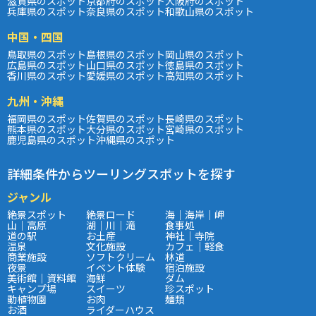
滋賀県のスポット
京都府のスポット
大阪府のスポット
兵庫県のスポット
奈良県のスポット
和歌山県のスポット
中国・四国
鳥取県のスポット
島根県のスポット
岡山県のスポット
広島県のスポット
山口県のスポット
徳島県のスポット
香川県のスポット
愛媛県のスポット
高知県のスポット
九州・沖縄
福岡県のスポット
佐賀県のスポット
長崎県のスポット
熊本県のスポット
大分県のスポット
宮崎県のスポット
鹿児島県のスポット
沖縄県のスポット
詳細条件からツーリングスポットを探す
ジャンル
絶景スポット
絶景ロード
海｜海岸｜岬
山｜高原
湖｜川｜滝
食事処
道の駅
お土産
神社｜寺院
温泉
文化施設
カフェ｜軽食
商業施設
ソフトクリーム
林道
夜景
イベント体験
宿泊施設
美術館｜資料館
海鮮
ダム
キャンプ場
スイーツ
珍スポット
動植物園
お肉
麺類
お酒
ライダーハウス