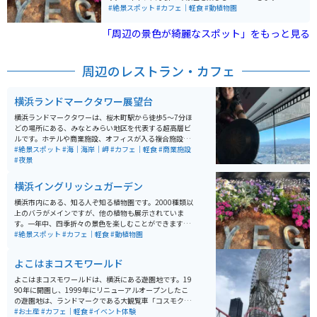
楽しみ方は人それぞれで、一人でカメラを持って訪れる
#絶景スポット
#カフェ｜軽食
#動植物園
人も多く、最寄り駅の平沼橋より徒歩10分程度なので、
お散歩がてら訪れてみるのも良いです。
「周辺の景色が綺麗なスポット」をもっと見る
周辺のレストラン・カフェ
横浜ランドマークタワー展望台
横浜ランドマークタワーは、桜木町駅から徒歩5〜7分ほ
どの場所にある、みなとみらい地区を代表する超高層ビ
ルです。ホテルや商業施設、オフィスが入る複合施設
で、69階には展望フロア「スカイガーデン」がありま
#絶景スポット
#海｜海岸｜岬
#カフェ｜軽食
#商業施設
す。 数十秒で最上階に到達する高速エレベーターも見ど
#夜景
ころの一つ。扉が開いた瞬間に広がる海と街並みの眺望
は圧巻で、窓際に並ぶソファは常に人気。運よく座れた
横浜イングリッシュガーデン
ら売店でコーヒーを買い、ゆったり景色を眺める贅沢な
時間を過ごせます。混雑することが多いため、開店直後
横浜市内にある、知る人ぞ知る植物園です。2000種類以
や夜の時間帯の訪問がおすすめです。
上のバラがメインですが、他の植物も展示されていま
す。一年中、四季折々の景色を楽しむことができます。
楽しみ方は人それぞれで、一人でカメラを持って訪れる
#絶景スポット
#カフェ｜軽食
#動植物園
人も多く、最寄り駅の平沼橋より徒歩10分程度なので、
お散歩がてら訪れてみるのも良いです。
よこはまコスモワールド
よこはまコスモワールドは、横浜にある遊園地です。19
90年に開園し、1999年にリニューアルオープンしたこ
の遊園地は、ランドマークである大観覧車「コスモクロ
ック21」で有名です。観覧車からは横浜の夜景を楽しむ
#お土産
#カフェ｜軽食
#イベント体験