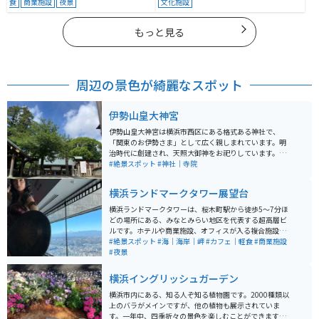
食
商業施設
夜景
文化施設
もっと見る
周辺の景色が綺麗なスポット
伊勢山皇大神宮
伊勢山皇大神宮は横浜市西区にある格式ある神社で、
「関東のお伊勢さま」として広く親しまれています。明
治時代に創建され、天照大御神をお祀りしています。高
台に位置するため横浜の街を一望でき、静かな境内は参
#絶景スポット
#神社｜寺院
拝や散策に最適です。結婚式場としても人気があり、厳
かな雰囲気の中で多くの人が訪れる神社です。
横浜ランドマークタワー展望台
横浜ランドマークタワーは、桜木町駅から徒歩5〜7分ほ
どの場所にある、みなとみらい地区を代表する超高層ビ
ルです。ホテルや商業施設、オフィスが入る複合施設
で、69階には展望フロア「スカイガーデン」がありま
#絶景スポット
#海｜海岸｜岬
#カフェ｜軽食
#商業施設
す。 数十秒で最上階に到達する高速エレベーターも見ど
#夜景
ころの一つ。扉が開いた瞬間に広がる海と街並みの眺望
は圧巻で、窓際に並ぶソファは常に人気。運よく座れた
横浜イングリッシュガーデン
ら売店でコーヒーを買い、ゆったり景色を眺める贅沢な
時間を過ごせます。混雑することが多いため、開店直後
横浜市内にある、知る人ぞ知る植物園です。2000種類以
や夜の時間帯の訪問がおすすめです。
上のバラがメインですが、他の植物も展示されていま
す。一年中、四季折々の景色を楽しむことができます。