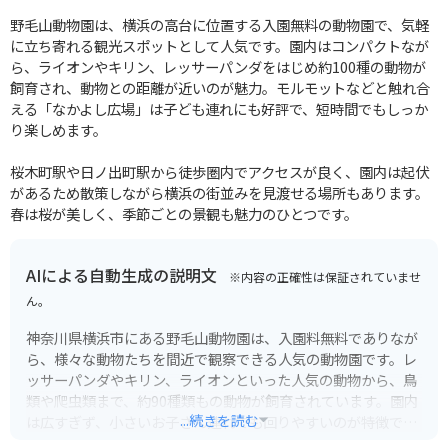
野毛山動物園は、横浜の高台に位置する入園無料の動物園で、気軽
に立ち寄れる観光スポットとして人気です。園内はコンパクトなが
ら、ライオンやキリン、レッサーパンダをはじめ約100種の動物が
飼育され、動物との距離が近いのが魅力。モルモットなどと触れ合
える「なかよし広場」は子ども連れにも好評で、短時間でもしっか
り楽しめます。
桜木町駅や日ノ出町駅から徒歩圏内でアクセスが良く、園内は起伏
があるため散策しながら横浜の街並みを見渡せる場所もあります。
春は桜が美しく、季節ごとの景観も魅力のひとつです。
AIによる自動生成の説明文
※内容の正確性は保証されていませ
ん。
神奈川県横浜市にある野毛山動物園は、入園料無料でありなが
ら、様々な動物たちを間近で観察できる人気の動物園です。レ
ッサーパンダやキリン、ライオンといった人気の動物から、鳥
類や爬虫類まで、約90種類もの動物が飼育されています。園内
...続きを読む
は広すぎず、小さいお子さん連れでも回りやすいのが特徴で
す。高台にあるため、横浜の市街地を一望できる素晴らしい景