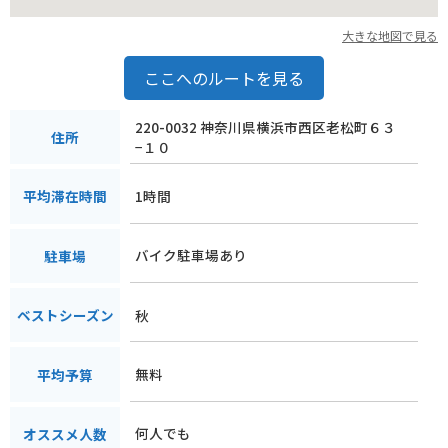
大きな魅力です。動物たちとの触れ合いを通して、自然の大切
さを学び、心豊かな時間を過ごしてみてはいかがでしょうか。
大きな地図で見る
バイク乗りにとっても、アクセスしやすい場所にあり、周辺の
観光スポットと合わせて、一日中楽しむことができるでしょ
ここへのルートを見る
う。
220-0032 神奈川県横浜市西区老松町６３
住所
−１０
1時間
平均滞在時間
バイク駐車場あり
駐車場
秋
ベストシーズン
無料
平均予算
何人でも
オススメ人数