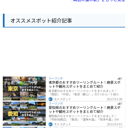
野菜は人気が高く、旬の野菜を目当てに訪れる人も多く
ば、茅ヶ崎サザンCという商業施設があり、地元の名産
います。レストランでは、八王子ラーメンや、地元産の
品を購入することもできます。茅ヶ崎市はサザンオール
野菜を使った料理などが人気です。 バイクで訪れる場
スターズの桑田佳祐さんの出身地としても知られてお
合、駐車場も広く停めやすいので安心です。ツーリング
り、ゆかりの地を巡るのもおすすめです。
オススメスポット紹介記事
の休憩場所としてもおすすめです。道の駅のすぐ近くに
は、滝山城跡や、高尾山など、観光スポットも点在して
いるので、観光拠点としても活用できます。 八王子滝山
を訪れた際には、ぜひ地元産の野菜や、特産品のお土産
を購入してみてください。
ツーリング
0
東京都のおすすめツーリングルート！絶景スポ
ットや観光スポットをまとめて紹介
東京都のおすすめツーリングルートをまとめました！
「西部」「中部」「東部（都心）」の3つのルート紹介し
ます。西に行けば奥多摩の自然、東に行けば都心スポッ
モトスポット
2023-03-28
トと、自然も街も楽しめるスポットが多数あります。バ
ツーリング
0
イクで東京都にツーリングに行く際は参考にしてくださ
愛知県のおすすめツーリングルート！絶景スポ
い。
ットや観光スポットをまとめて紹介
愛知県のおすすめツーリングルートをまとめました！
「市街地周辺」「東部」「渥美半島」「知多半島」の4つ
のルート紹介します。名古屋周辺の栄えたスポットから
モトスポット
2023-03-03
山、海、美術館なども多数あり、自然・歴史・文化を満