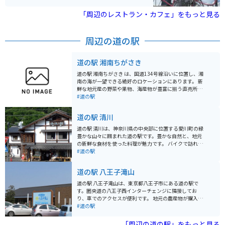
ことができ、観光客に人気のスポットです。園内には、
ジェットコースター「バニッシュ！」やウォータースラ
「周辺のレストラン・カフェ」をもっと見る
イダーなど、アトラクションが豊富に揃っています。料
金は入園無料で、各アトラクションごとにチケットを購
入する方式なので、自分の好みに合わせて楽しむことが
周辺の道の駅
できます。
道の駅 湘南ちがさき
道の駅 湘南ちがさき は、国道134号線沿いに位置し、湘
南の海が一望できる絶好のロケーションにあります。 新
鮮な地元産の野菜や果物、海産物が豊富に揃う直売所
は、湘南の豊かな恵みを感じられるスポットです。朝ど
#道の駅
れの魚介類や、旬の野菜を使った惣菜、地元産の柑橘を
使ったジュースなど、湘南の味覚を堪能できます。 ま
道の駅 清川
た、レストランでは、しらす丼や地魚を使った料理な
ど、地元の食材を活かしたメニューが楽しめます。海を
道の駅 清川は、神奈川県の中央部に位置する愛川町の緑
眺めながら食事ができるテラス席もあり、潮風を感じな
豊かな山々に囲まれた道の駅です。豊かな自然と、地元
がらゆったりとした時間を過ごせます。 バイクで訪れる
の新鮮な食材を使った料理が魅力です。 バイクで訪れる
方には、無料の駐輪場が用意されているので安心です。
際は、宮ヶ瀬湖やヤビツ峠など、周辺のワインディング
#道の駅
国道134号線は、海岸線を走る風光明媚なルートなの
ロードをツーリングする拠点としても最適です。道の駅
で、ツーリングの休憩スポットとしても最適です。近隣
には、バイクスタンドも完備されています。 地元の特産
道の駅 八王子滝山
には、江の島や鎌倉などの人気観光スポットも点在して
品である、新鮮な野菜や果物、手作りジャムなどが人気
おり、足を延ばしてみるのも良いでしょう。 道の駅 湘南
です。また、レストランでは、地元産の食材をふんだん
道の駅 八王子滝山は、東京都八王子市にある道の駅で
ちがさき では、定期的にイベントも開催されています。
に使った料理を楽しむことができます。特に、地元産の
す。圏央道の八王子西インターチェンジに隣接してお
地元のアーティストによるライブや、季節のイベントな
猪肉を使った「猪肉丼」は、ここでしか味わえない人気
り、車でのアクセスが便利です。 地元の農産物が購入で
ど、湘南の文化に触れることができる機会です。イベン
メニューです。
きる「農産物直売所」や、地元食材を使った料理が楽し
#道の駅
ト情報は、公式ウェブサイトで確認できます。 お土産に
めるレストランなどが併設されており、ドライブ中の休
は、湘南名物のしらすを使った加工品や、地元産の柑橘
憩に最適なスポットです。 特に、地元八王子産の新鮮な
「周辺の道の駅」をもっと見る
を使ったお菓子などがおすすめです。 少し足を延ばせ