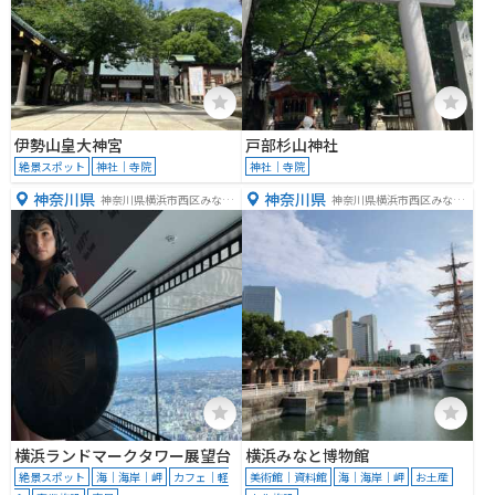
伊勢山皇大神宮
戸部杉山神社
絶景スポット
神社｜寺院
神社｜寺院
神奈川県
神奈川県
神奈川県横浜市西区みなと
神奈川県横浜市西区みなと
みらい２丁目２−１
みらい２丁目１−１
横浜ランドマークタワー展望台
横浜みなと博物館
絶景スポット
海｜海岸｜岬
カフェ｜軽
美術館｜資料館
海｜海岸｜岬
お土産