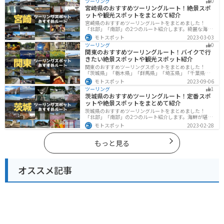
ツーリング
0
喫するツーリングができます。バイクで愛知県にツーリ
宮崎県のおすすめツーリングルート！絶景スポ
ングに行く際は参考にしてください。
ットや観光スポットをまとめて紹介
宮崎県のおすすめツーリングルートをまとめました！
「北部」「南部」の2つのルート紹介します。綺麗な海岸
線が特徴的な海・自然豊かな山・趣のある神社を満喫す
モトスポット
2023-03-03
るツーリングができます。バイクで宮崎県にツーリング
ツーリング
0
に行く際は参考にしてください。
関東のおすすめツーリングルート！バイクで行
きたい絶景スポットや観光スポット紹介
関東のおすすめツーリングスポットをまとめました！
「茨城県」「栃木県」「群馬県」「埼玉県」「千葉県」
「東京都」「神奈川県」の各県の観光地紹介します。自
モトスポット
2023-09-06
然豊かな山々や湖、温泉地が点在し、四季折々の景色を
ツーリング
1
楽しめるスポットが多数あります。バイクで関東にツー
茨城県のおすすめツーリングルート！定番スポ
リングに行く際は参考にしてください。
ットや絶景スポットをまとめて紹介
茨城県のおすすめツーリングルートをまとめました！
「北部」「南部」の2つのルート紹介します。海鮮が堪能
できる港や梅の景勝地、自然豊かな山々があるのでツー
モトスポット
2023-02-28
リングにもってこいです。バイクで茨城県にツーリング
に行く際は参考にしてください。
もっと見る
オススメ記事