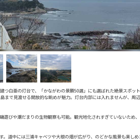
建つ白亜の灯台で、「かながわの景勝50選」にも選ばれた絶景スポッ
半島まで見渡せる開放的な眺めが魅力。灯台内部には入れませんが、周
磯遊びや潮だまりの生物観察も可能。観光地化されすぎていないため、
す。道中には三浦キャベツや大根の畑が広がり、のどかな風景も楽しめ