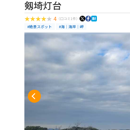
剱埼灯台
4
（口コミ1件）
#絶景スポット
#海｜海岸｜岬