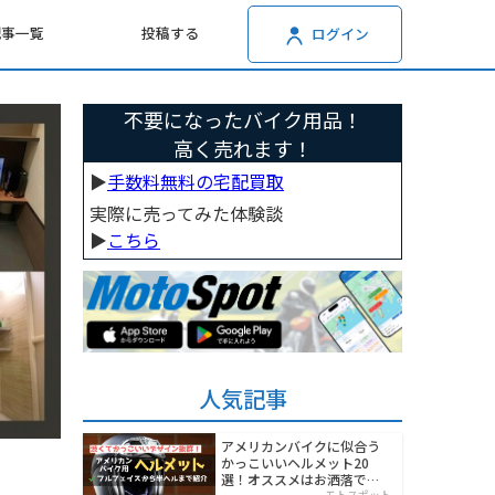
記事一覧
投稿する
ログイン
不要になったバイク用品！
高く売れます！
▶︎
手数料無料の宅配買取
実際に売ってみた体験談
▶︎
こちら
人気記事
アメリカンバイクに似合う
かっこいいヘルメット20
選！オススメはお洒落でワ
モトスポット