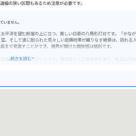
道幅の狭い区間もあるため注意が必要です。
ていません。
、太平洋を望む断崖の上に立つ、美しい白亜の八角形灯台です。「かな
と空、そして波に削られた荒々しい岩礁地帯が織りなす絶景は、訪れる
諸島まで見渡すことができ、視界が開けた開放感は格別です。
...続きを読む
非常に魅力的なスポットです。横須賀から三浦海岸を通り、県道215号
絶好のコースです。灯台へと続く道は一部道幅が狭くなっているため、
ある静寂と絶景は訪れる価値があります。駐車スペースから灯台までは
ュになります。
三浦といえば「三崎のマグロ」が全国的に有名で、近くの三崎港周辺で
浦大根」や三浦キャベツといった農産物も非常に人気があり、ツーリン
出したダイナミックな海岸線と、歴史ある灯台、そして美味しいグルメ
ください。