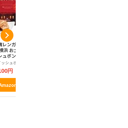
濱レンガ通り12個
鎌倉五郎 鎌倉半月 1
コロンバン
 横浜 お土産 ウイ
0枚入(抹茶・小倉 各
ック ギフト
シュボン お取り寄
5枚)
詰め合わせ
 ギフト 贈答用 お
お菓子 銘店
イッシュボン
鎌倉五郎
コロンバン
子 焼菓子 お年賀
ント 缶 プ
100円
2,100円
648円
81
中元 お歳暮 帰省
クッキー 9
産 プレゼント お
い
Amazonで見る
Amazonで見る
Amazo