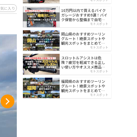
イルド
お気に入り
10万円以内で買えるバイク
ガレージおすすめ9選！バイ
ク保管から整備まで自宅で
楽々
モトスポット
岡山県のおすすめツーリン
グルート！絶景スポットや
観光スポットをまとめて紹
介
モトスポット
スロットルアシストは危
険？疲労を軽減できる正し
い使い方やオススメ商品を
紹介
モトスポット
福岡県のおすすめツーリン
グルート！絶景スポットや
観光スポットをまとめて紹
介
モトスポット