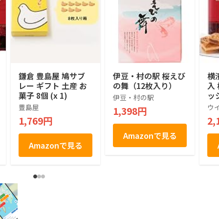
鎌倉 豊島屋 鳩サブ
伊豆・村の駅 桜えび
横
レー ギフト 土産 お
の舞（12枚入り）
入
菓子 8個 (x 1)
ッ
伊豆・村の駅
せ
豊島屋
ウ
1,398円
菓
1,769円
2,
お
土
Amazonで見る
祝
Amazonで見る