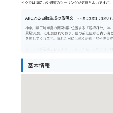
イクでは海沿いや畑道のツーリングが気持ちよいですが、
AIによる自動生成の説明文
※内容の正確性は保証され
神奈川県三浦半島の南東端に位置する「剱埼灯台」は
景勝50選」にも選ばれており、目の前に広がる青い海
を癒してくれます。晴れた日には遠く房総半島や伊豆
ツーリングを楽しむライダーにとっても、このエリアは
下するルートは、左手に広がる海を眺めながら走れる
イクの方は特に注意が必要ですが、たどり着いた先に
基本情報
きますが、海風を感じながらの散策も良いリフレッシ
周辺を訪れた際の楽しみは景色だけではありません。
な海鮮料理を堪能できます。また、地元で採れる「三
間に直売所へ立ち寄るのもおすすめです。自然が作り
める三浦半島の先端まで、ぜひバイクを走らせてみて