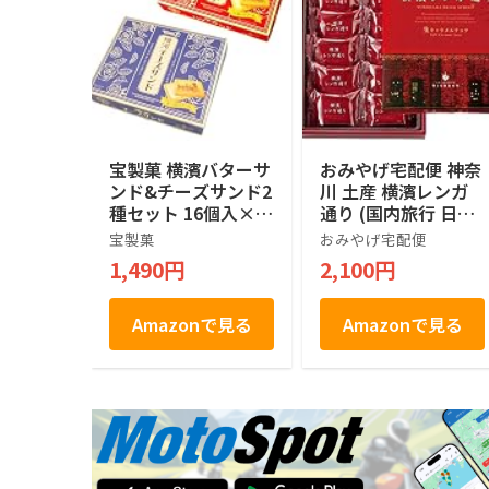
宝製菓 横濱バターサ
おみやげ宅配便 神奈
ンド&チーズサンド2
川 土産 横濱レンガ
種セット 16個入×2
通り (国内旅行 日本
箱
神奈川 お土産）
宝製菓
おみやげ宅配便
1,490円
2,100円
Amazonで見る
Amazonで見る