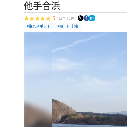
他手合浜
5
（口コミ1件）
#絶景スポット
#湖｜川｜滝