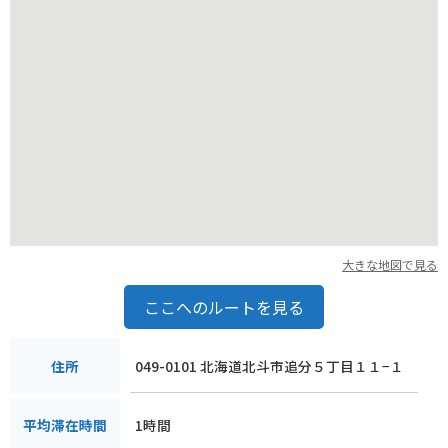
ス席からは雄大な景色を眺めながら食事を楽しむことができま
す。
バイクで訪れる場合は、お店の前に駐車スペースがあります。
ただし、人気店のため、混雑時には駐車できない場合もあるか
もしれません。
事前に電話で確認するか、時間に余裕を持って訪れることをお
すすめします。
大きな地図で見る
ここへのルートを見る
049-0101 北海道北斗市追分５丁目１１−１
住所
1時間
平均滞在時間