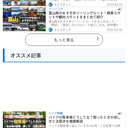
然豊かな山々や湖、温泉地が点在し、四季折々の景色を
モトスポット
2023-04-19
楽しめるスポットが多数あります。バイクで秋田県にツ
ツーリング
1
ーリングに行く際は参考にしてください。
富山県のおすすめツーリングルート！絶景スポ
ットや観光スポットをまとめて紹介
富山県のおすすめツーリングルートをまとめました！
「西部」「東部」の2つのルート紹介します。自然豊かな
山と海、温泉が充実しており、美術館などもあるので、
モトスポット
2023-02-28
自然を満喫するツーリングができます。バイクで富山県
にツーリングに行く際は参考にしてください。
もっと見る
オススメ記事
バイク知識
0
バイクの駐車場どうしてる？困ったときの探し
方と注意点を徹底解説
バイクの駐車場に悩んでいる方は必見！この記事では排