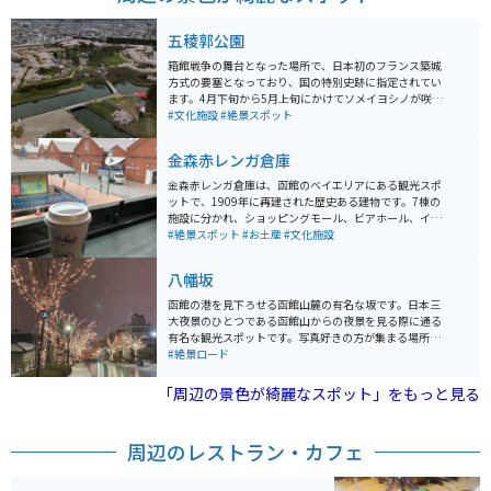
五稜郭公園
箱館戦争の舞台となった場所で、日本初のフランス築城
方式の要塞となっており、国の特別史跡に指定されてい
ます。4月下旬から5月上旬にかけてソメイヨシノが咲き
乱れて絶景になります。公園内から見るのももちろん良
#文化施設
#絶景スポット
いですが、近くにある五稜郭タワーから見下ろせば満開
の桜だけでなく、五稜郭公園の独特の形も楽しむことが
金森赤レンガ倉庫
できます。
金森赤レンガ倉庫は、函館のベイエリアにある観光スポ
ットで、1909年に再建された歴史ある建物です。7棟の
施設に分かれ、ショッピングモール、ビアホール、イベ
ントホールなどとして1988年から営業しています。 冬に
#絶景スポット
#お土産
#文化施設
は「はこだてクリスマスファンタジー」が開催されま
す。金森赤レンガ倉庫は歴史を伝え、観光地としても人
八幡坂
気のスポットなので、周辺には飲食店も充実していま
す。
函館の港を見下ろせる函館山麓の有名な坂です。日本三
大夜景のひとつである函館山からの夜景を見る際に通る
有名な観光スポットです。写真好きの方が集まる場所
で、坂の上から写真を撮っている方がたくさんいます。
#絶景ロード
石畳の地面が写真映えします。
「周辺の景色が綺麗なスポット」をもっと見る
周辺のレストラン・カフェ