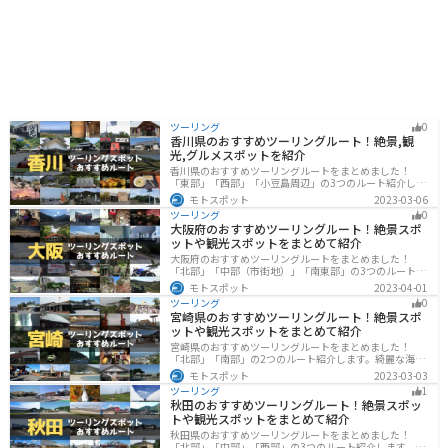
ツーリング
0
香川県のおすすめツーリングルート！絶景,観
光,グルメスポットを紹介
香川県のおすすめツーリングルートをまとめました！
「東部」「西部」「小豆島周辺」の3つのルート紹介しま
す。自然豊かな山から海、絶品グルメを満喫するツーリ
モトスポット
2023-03-06
ングができます。バイクで香川県にツーリングに行く際
ツーリング
0
は参考にしてください。
大阪府のおすすめツーリングルート！絶景スポ
ットや観光スポットをまとめて紹介
大阪府のおすすめツーリングルートをまとめました！
「北部」「中部（市街地）」「南東部」の3つのルート紹
介します。歴史と近代が融合した魅力的なエリアで様々
モトスポット
2023-04-01
な楽しみ方ができます。バイクで大阪府にツーリングに
ツーリング
0
行く際は参考にしてください。
宮崎県のおすすめツーリングルート！絶景スポ
ットや観光スポットをまとめて紹介
宮崎県のおすすめツーリングルートをまとめました！
「北部」「南部」の2つのルート紹介します。綺麗な海岸
線が特徴的な海・自然豊かな山・趣のある神社を満喫す
モトスポット
2023-03-03
るツーリングができます。バイクで宮崎県にツーリング
ツーリング
1
に行く際は参考にしてください。
秋田のおすすめツーリングルート！絶景スポッ
トや観光スポットをまとめて紹介
秋田県のおすすめツーリングルートをまとめました！
「北部」「中部」「西部」の3つのルート紹介します。自