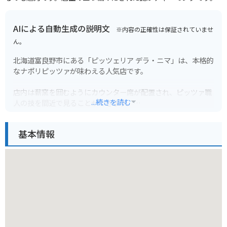
AIによる自動生成の説明文
※内容の正確性は保証されていませ
ん。
北海道富良野市にある「ピッツェリア デラ・ニマ」は、本格的
なナポリピッツァが味わえる人気店です。
店内は薪窯を囲むようにカウンター席が配置され、ピッツァ職
...続きを読む
人の技を間近で見ることができます。
おすすめは、定番の「マルゲリータ」や、地元の食材を使った
基本情報
季節限定のピッツァです。
特に、富良野産の新鮮なトマトとモッツァレラチーズを使用し
た「マルゲリータ DOC」は絶品です。
ピッツァ以外にも、アンティパストや自家製デザートも充実し
ています。
富良野の自然に囲まれたロケーションも魅力のひとつで、テラ