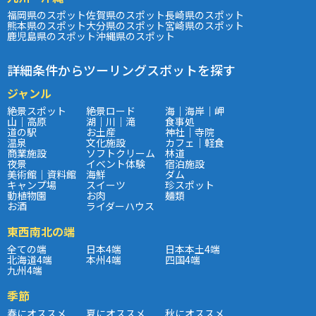
福岡県のスポット
佐賀県のスポット
長崎県のスポット
熊本県のスポット
大分県のスポット
宮崎県のスポット
鹿児島県のスポット
沖縄県のスポット
詳細条件からツーリングスポットを探す
ジャンル
絶景スポット
絶景ロード
海｜海岸｜岬
山｜高原
湖｜川｜滝
食事処
道の駅
お土産
神社｜寺院
温泉
文化施設
カフェ｜軽食
商業施設
ソフトクリーム
林道
夜景
イベント体験
宿泊施設
美術館｜資料館
海鮮
ダム
キャンプ場
スイーツ
珍スポット
動植物園
お肉
麺類
お酒
ライダーハウス
東西南北の端
全ての端
日本4端
日本本土4端
北海道4端
本州4端
四国4端
九州4端
季節
春にオススメ
夏にオススメ
秋にオススメ