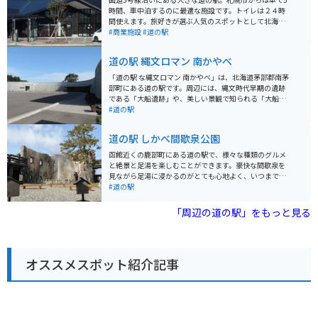
め、注意してください。龍飛岬の周りには絶景を楽しめ
時間、車中泊するのに最適な施設です。トイレは２４時
るホテルがいくつかありますので、１泊するのもおすす
間使えます。旅好きが選ぶ人気のスポットとして北海道
めです。
では第一位。全国で第4位の人気を誇ってます。駐車可能
#商業施設
#道の駅
台数は、普通車148台・大型車23台と言う広さ。
道の駅 縄文ロマン 南かやべ
「道の駅 な縄文ロマン 南かやべ」は、北海道茅部郡南茅
部町にある道の駅です。周辺には、縄文時代早期の遺跡
である「大船遺跡」や、美しい景観で知られる「大船海
岸」など、見どころが沢山あります。 道の駅には、地元
#道の駅
でとれた新鮮な魚介類を販売している「漁火海岸」、地
元産の昆布や海産物の加工品、農産物を販売している
道の駅 しかべ間歇泉公園
「縄文ロマン館」があります。レストランでは、南茅部
産の新鮮な海の幸を使った料理を堪能できます。 バイク
函館近くの鹿部町にある道の駅で、様々な種類のグルメ
で訪れる際は、駐車場も広々としているので安心です。
と絶景と足湯を楽しむことができます。豪快な間歇泉を
周辺の海岸線を走る道は、景色も良くツーリングにも最
見ながら足湯に浸かるのがとても心地よく、いつまでも
適です。 南茅部町は、昆布の産地として有名です。お土
いられます。 特におすすめなのがグルメで、一番のオス
#道の駅
産には、ぜひ地元産の昆布を使った商品を選んでみてく
スメは間歇泉の蒸気を利用して蒸すジンギスカンです。
ださい。また、ホタテやイカなどの海産物も豊富なの
お肉がとても柔らかく、ヘルシーな一品です。また、鹿
「周辺の道の駅」をもっと見る
で、おすすめです。
部名産のタラコとその親のスケソウダラのフライを使用
した親子バーガーも絶品です。 駐車場はあまり広くあり
ませんが、混雑もしないのでゆったり止められます。
オススメスポット紹介記事