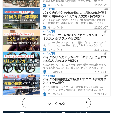
気量別の駐車場選びや賃貸物件での対応策、防犯対策を
解説します。実は駐車場の種類やマナーを押さえるだけ
モトスポット
2025-01-21
で快適なバイクライフが実現可能です。記事を読み駐車
バイク知識
0
場探しのコツをぜひチェックしてください。
バイク合宿免許の参加者57人に聞いた体験談｜
周りと馴染める？1人でも大丈夫？持ち物は？
バイク合宿免許に参加した57人に体験談を聞いてきまし
た！参加者の平均年齢は21.6歳、参加人数は11~20人な
ど統計情報や人間関係はどうだったのか、持っていくべ
モトスポット
2023-01-07
きものなど参加する前に知っておきたい情報をまとめま
バイク用品
1
した。
カフェレーサーに似合うファッションはコレ！
オススメのブランドもご紹介
カフェレーサーファッションの基本「ロッカーズスタイ
ル」や、カフェレーサーに似合うおすすめブランド、定
番アイテムを詳しく紹介。個性を引き立てるコーデのコ
モトスポット
2024-12-21
ツや季節に合ったアイテム選び、愛車とのマッチング方
バイク用品
1
法も解説します。
バイクのリムステッカーで「ダサい」と思われ
ない貼り方のコツを解説！
リムステッカーは、工具不要で安く愛車の雰囲気を変え
られる人気のカスタム。貼り方やデザイン次第で「ダサ
い」仕上がりになることも。本記事では失敗例や選び
モトスポット
2025-08-17
方、きれいに貼るコツからおすすめ商品まで詳しく紹
バイク知識
0
介。初心者でも安心して足回りをカッコよくドレスアッ
バイクの積載問題全て解決！オススメ積載方法
プできます。
とアイテム紹介
バイクの積載方法とオススメの積載グッズを紹介しま
す！バイクに荷物を積載するにはどうすればいいの？と
いう疑問はこれで解決！通勤や日帰りツーリング、キャ
モトスポット
2024-04-21
ンプツーリングなど用途別にオススメの積載方法を解説
します！オススメの積載アイテムも紹介するので、バイ
クの積載に悩んでいる方は参考にしてください。
もっと見る