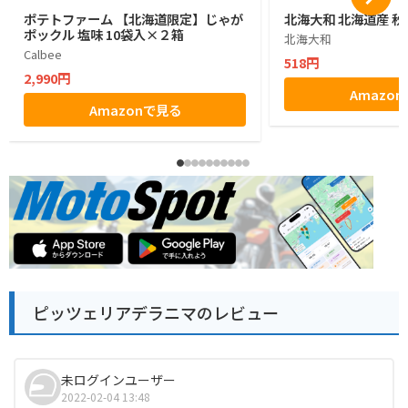
ポテトファーム 【北海道限定】じゃが
北海大和 北海道産 秋
ポックル 塩味 10袋入×２箱
北海大和
Calbee
518円
2,990円
Amazo
Amazonで見る
ピッツェリアデラニマのレビュー
未ログインユーザー
2022-02-04 13:48