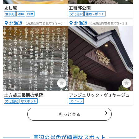
よし庵
五稜郭公園
食事処
海鮮
お酒
文化施設
絶景スポット
北海道
北海道
北海道函館市若松町３３−６
北海道函館市弥生町３−１１
土方歳三最期の地碑
アンジェリック・ヴォヤージュ
文化施設
珍スポット
スイーツ
もっと見る
周辺の景色が綺麗なスポット