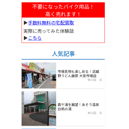
不要になったバイク用品！
高く売れます！
▶︎
手数料無料の宅配買取
実際に売ってみた体験談
▶︎
こちら
人気記事
市場見物も楽しめる！武蔵
野うどん藤原 大宮市場店
美久田 渓
霞ケ浦を展望！あそう温泉
白帆の湯
美久田 渓