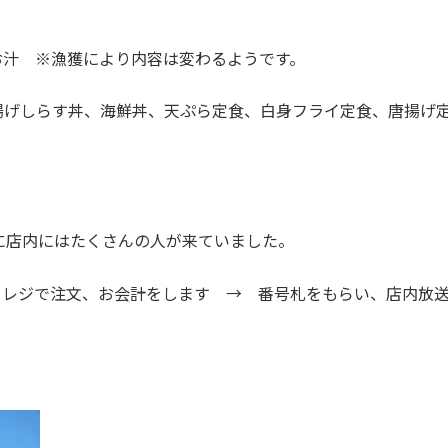
お汁 ※漁獲により内容は変わるようです。
揚げしらす丼、海鮮丼、天ぷら定食、白身フライ定食、唐揚げ
に店内にはたくさんの人が来ていました。
らレジで注文、お会計をします → 番号札をもらい、店内放