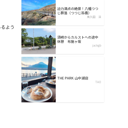
迫力満点の絶景！八幡つつ
じ群落（つつじ吊橋）
美久田 渓
あるよう
須崎からカルストへの途中
休憩 布施ヶ坂
jackgb
THE PARK 山中湖店
TAO