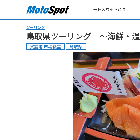
モトスポットとは
ツーリング
鳥取県ツーリング ～海鮮・温
賀露港 市場食堂
鳥取県