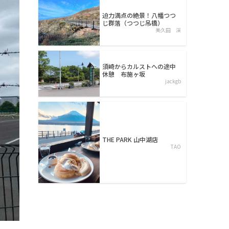
迫力満点の絶景！八幡つつ
じ群落（つつじ吊橋）
美久田 渓
須崎からカルストへの途中
休憩 布施ヶ坂
jackgb
THE PARK 山中湖店
TAO