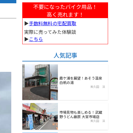
不要になったバイク用品！
高く売れます！
▶︎
手数料無料の宅配買取
実際に売ってみた体験談
▶︎
こちら
人気記事
霞ケ浦を展望！あそう温泉
白帆の湯
美久田 渓
市場見物も楽しめる！武蔵
野うどん藤原 大宮市場店
美久田 渓