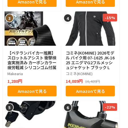
Amazonで見る
Amazonで見る
-15%
3
4
【ベテランバイカー推薦】
コミネ(KOMINE) 2026モデ
スロットルアシスト 衝撃検
ル バイク用 07-1625 JK-16
査実施済み カーボンカラー
25 エニグマG2フルメッシ
疲労軽減 シリコンゴム付属
ュジャケット ブラック L
Makearia
コミネ(KOMINE)
1,280円
14,089円
16,489円
Amazonで見る
Amazonで見る
-22%
5
6