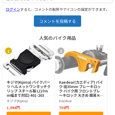
ログイン
すると、コメントの削除やアイコンの設定ができます。
コメントを投稿する
人気のバイク用品
1
2
キジマ(Kijima) バイクパー
Kaedear(カエディア) バイ
ツ ヘルメットワンタッチク
ク 径35mm ブレーキロッ
リップ スチール製 L(27m
ク バイク用 フロントブレ
m幅まで対応) 401-203
ーキロック 大きめ 簡易 KD
R-SST1 (イエロー)
キジマ(Kijima)
Kaedear
1,094円
759円