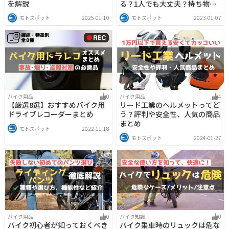
を解説
る？1人でも大丈夫？持ち物
は？
モトスポット
2025-01-10
モトスポット
2023-01-07
バイク用品
0
バイク用品
4
【厳選8選】おすすめバイク用
リード工業のヘルメットってど
ドライブレコーダーまとめ
う？評判や安全性、人気の商品
まとめ
モトスポット
2022-11-18
モトスポット
2024-01-27
バイク用品
0
バイク知識
0
バイク初心者が知っておくべき
バイク乗車時のリュックは危な