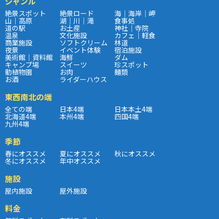
ジャンル
絶景スポット
絶景ロード
海｜海岸｜岬
山｜高原
湖｜川｜滝
食事処
道の駅
お土産
神社｜寺院
温泉
文化施設
カフェ｜軽食
商業施設
ソフトクリーム
林道
夜景
イベント体験
宿泊施設
美術館｜資料館
海鮮
ダム
キャンプ場
スイーツ
珍スポット
動植物園
お肉
麺類
お酒
ライダーハウス
東西南北の端
全ての端
日本4端
日本本土4端
北海道4端
本州4端
四国4端
九州4端
季節
春にオススメ
夏にオススメ
秋にオススメ
冬にオススメ
年中オススメ
施設
屋内施設
屋外施設
料金