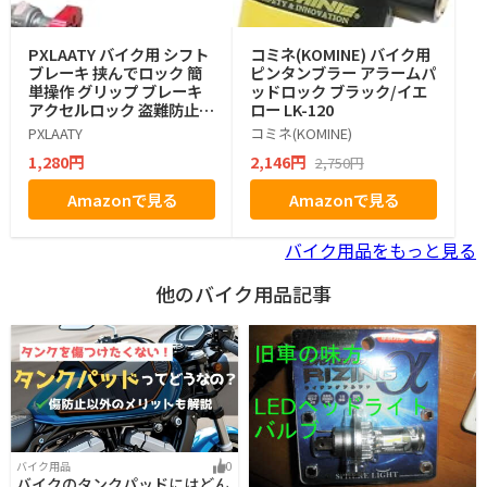
PXLAATY バイク用 シフト
コミネ(KOMINE) バイク用
ブレーキ 挟んでロック 簡
ピンタンブラー アラームパ
単操作 グリップ ブレーキ
ッドロック ブラック/イエ
アクセルロック 盗難防止
ロー LK-120
セキュリティ 強化 バイク
PXLAATY
コミネ(KOMINE)
用品 スペアキー付属 ハン
1,280円
2,146円
2,750円
ドル (ブラック) [並行輸入
品]
Amazonで見る
Amazonで見る
バイク用品をもっと見る
他のバイク用品記事
バイク用品
0
バイクのタンクパッドにはどん