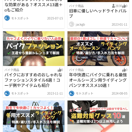
な効果がある？オススメ13選＋
バイク用品
2830
0
αもご紹介
旧車に優しいヘッドライトバル
ブ
モトスポット
2025-07-15
jackgb
2023-01-11
バイク用品
0
バイク用品
0
バイクにおすすめのおしゃれな
年中快適にバイクに乗れる最強
ファッションスタイル6選！コ
オールシーズン用ライディング
ーデ例やアイテムも紹介
パンツオススメ10選！
モトスポット
2023-11-11
モトスポット
2024-08-05