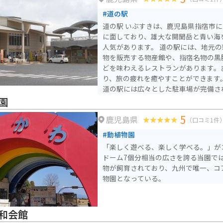
うか。
#道の駅
道の駅 いぶすきは、鹿児島県指宿市
に面しており、雄大な開聞岳と青い海
人気があります。 道の駅には、地元の新鮮な野菜や果物、海産
物を販売する物産館や、指宿名物の黒
どを味わえるレストランがあります。
り、旅の疲れを癒やすことができます。 バイクで訪れる場
道の駅には広々とした駐車場が完備さ
辺には、薩摩藩の歴史を感じられる知
園
山道など、観光スポットも充実してい
5
鹿児島県
かつお節や、温暖な気候で育ったマン
（口コミ1件
すめです。
#動植物園
「楽しく遊べる、楽しく学べる。」が
ドーム7個分相当の広さを誇る当園では、
物が飼育されており、九州で唯一、コ
物園となっている。
和会館