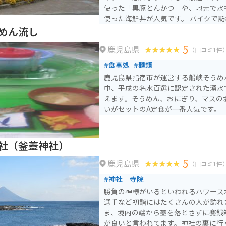
使った「黒豚とんかつ」や、地元で水
使った海鮮丼が人気です。 バイクで訪れる場合、道の駅には
広々とした駐車場が完備されているの
めん流し
大な桜島を間近に見ることができる観
5
鹿児島県
海岸線沿いを走るシーサイドロードな
（口コミ1件
ートが豊富にあります。道の駅で休憩
#食事処
#麺類
自然を満喫してみてはいかがでしょう
鹿児島県指宿市が運営する船峡そうめ
中、平成の名水百選に認定された湧水
えます。そうめん、おにぎり、マスの
いがセットのA定食が一番人気です。
社（釜蓋神社）
5
鹿児島県
（口コミ1件
#神社｜寺院
勝負の神様がいるといわれるパワース
選手など初詣にはたくさんの人が訪れ
ま、境内の端から蓋を落とさずに賽銭
が良いと言われてます。神社の裏に行