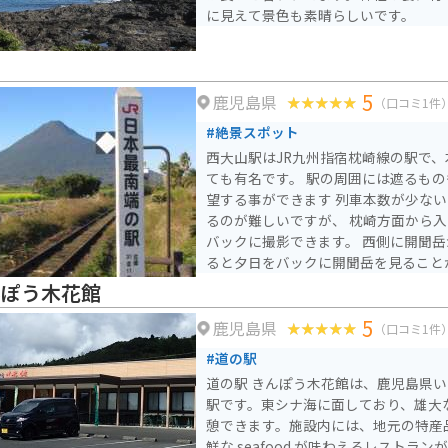
に見えて景色も素晴らしいです。
5
鹿児島県
（口コミ1件
#絶景スポット
西大山駅はJR九州指宿枕崎線の駅で
ても有名です。 駅の周囲には遮るも
望する事ができます 列車本数が少な
るのが難しいですが、 枕崎方面から
バックに撮影できます。 西側に開聞
ると夕日をバックに開聞岳を見ること
んぽう木花館
5
鹿児島県
（口コミ1件
#道の駅
道の駅 きんぽう木花館は、鹿児島県
駅です。東シナ海に面しており、雄大
憩できます。施設内には、地元の特産
鮮な seafood が味わえるレストランがあります