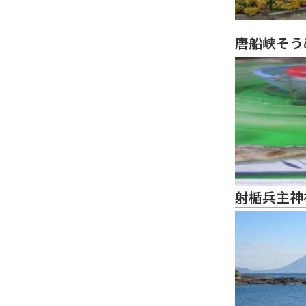
唐船峡そう
射楯兵主神