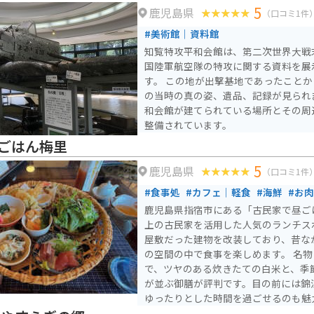
5
鹿児島県
（口コミ1件
#美術館｜資料館
知覧特攻平和会館は、第二次世界大戦
国陸軍航空隊の特攻に関する資料を展
す。 この地が出撃基地であったこと
の当時の真の姿、遺品、記録が見られ
和会館が建てられている場所とその周
整備されています。
ごはん梅里
5
鹿児島県
（口コミ1件
#食事処
#カフェ｜軽食
#海鮮
#お肉
鹿児島県指宿市にある「古民家で昼ごは
上の古民家を活用した人気のランチス
屋敷だった建物を改装しており、昔な
の空間の中で食事を楽しめます。 名物は土鍋で炊き上げるご飯
で、ツヤのある炊きたての白米と、季
が並ぶ御膳が評判です。目の前には錦
ゆったりとした時間を過ごせるのも魅
の案内のため、観光シーズンは早めの訪