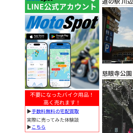
道の駅 川
慈眼寺公園
不要になったバイク用品！
高く売れます！
▶︎
手数料無料の宅配買取
実際に売ってみた体験談
▶︎
こちら