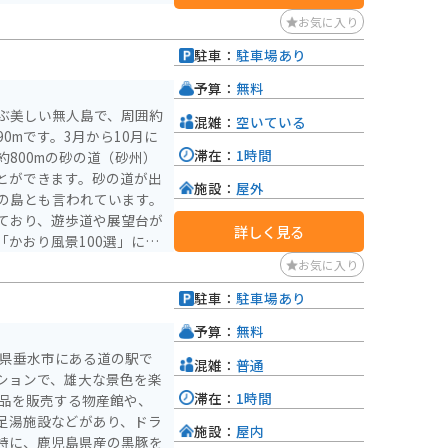
お気に入り
駐車：
駐車場あり
）
予算：
無料
ぶ美しい無人島で、周囲約
混雑：
空いている
90mです。3月から10月に
滞在：
1時間
800mの砂の道（砂州）
とができます。砂の道が出
施設：
屋外
の島とも言われています。
ており、遊歩道や展望台が
詳しく見る
かおり風景100選」にも
は、ジャガイモやサツマイ
お気に入り
宝の島」とも称されていま
駐車：
駐車場あり
ドラマ『篤姫』のロケ地と
）
予算：
無料
錦江湾や指宿市街地を眺め
島県垂水市にある道の駅で
混雑：
普通
しても知られており、桜の
ションで、雄大な景色を楽
を楽しむことができます。特
滞在：
1時間
魚見岳からの眺望がおすす
足湯施設などがあり、ドラ
施設：
屋内
特に、鹿児島県産の黒豚を