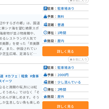
お気に入り
グするライダーのランチ休
駐車：
駐車場あり
んなところにあるの！？と
）
プ確認は必須だと思いま
予算：
無料
辺やすらぎの郷」は、国道
混雑：
普通
での道は少し狭いですが、
と東シナ海を望む絶景スポ
し温泉や開聞岳などの観光
滞在：
1時間
中に訪れるのにも適してい
めるレストランが人気で
施設：
屋内
茶美豚」を使った「茶美豚
れてい
詳しく見る
や芝生広場、足湯などがあ
クで訪れる場合は、駐車場
お気に入り
摩藩の
駐車：
駐車場あり
や、砂蒸し風呂で有名な
）
実しています。道の駅を拠
予算：
2000円
林道
#カフェ｜軽食
#食事
いかがでしょうか。
スイーツ
混雑：
少し混んでいる
なると満開の桜,秋には紅
滞在：
2時間
しそうめん」ではなく「そ
施設：
屋外
うめんが楽しめます。そう
しか生息しない魚も楽しめ
詳しく見る