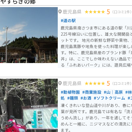
辺やすらぎの郷
車場もあるため、指宿周辺をツーリン
5
鹿児島県
憩にも立ち寄りやすい場所ですが、こ
（口コミ1件
いう場所にあります。スマホでのマッ
#道の駅
す。 お店までの道は海沿いの景色のいい道路を走るのでツーリ
鹿児島県南さつま市にある道の駅「川
ング等にはもってこいです。駐車場ま
225号線沿いに位置し、雄大な開聞岳
駐車場自体は広いです。周辺には砂む
ットです。 地元の新鮮な野菜や果物、海産物が並ぶ物産館や、
地もあり、ドライブやツーリングの途
鹿児島黒豚や地魚を使った料理が楽し
ます。
す。特に、鹿児島県産のブランド豚「
丼」は、ここでしか味わえない逸品です。 また、併設さ
る「ふれあいパーク」には、遊具広場
り、家族連れにもおすすめです。バイ
も広く、休憩スポットとしても最適です。 周辺には、薩
5
鹿児島県
歴史を感じられる「知覧武家屋敷群」
（口コミ1件
「指宿温泉」など、観光スポットも充
#動植物園
#商業施設
#山｜高原
#
点に、鹿児島の魅力を満喫してみては
処
#麺類
#お酒
#ソフトクリーム
#
凄くきれいな登山道や川があり、春に
葉が見所です。鹿児島では有名な「流
うめん流し」があり、一年を通してそ
めんと一緒に、ニジマスなどの清流に
ます。