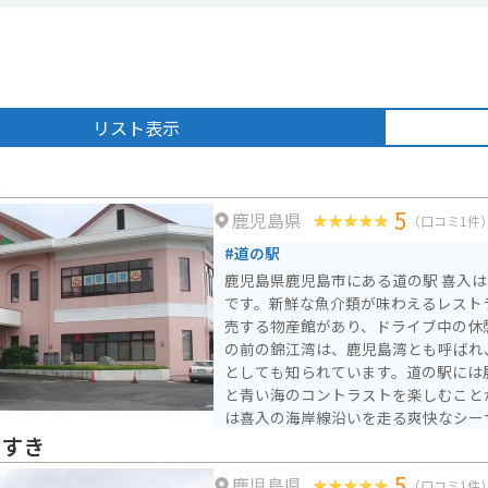
リスト表示
入
5
鹿児島県
（口コミ1件
#道の駅
鹿児島県鹿児島市にある道の駅 喜入
です。新鮮な魚介類が味わえるレスト
売する物産館があり、ドライブ中の休憩
の前の錦江湾は、鹿児島湾とも呼ばれ
としても知られています。道の駅には
と青い海のコントラストを楽しむこと
は喜入の海岸線沿いを走る爽快なシー
クでのツーリングにもおすすめです。 喜入名物の「喜入炭」
ぶすき
は、県内で生産されている最高品質の
5
鹿児島県
す。道の駅の物産館でも購入できるの
（口コミ1件