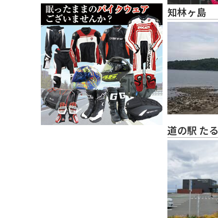
知林ヶ島
道の駅 た