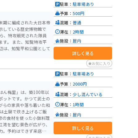
駐車：
駐車場あり
）
予算：
500円
混雑：
普通
末期に編成された大日本帝
示している歴史博物館で
滞在：
2時間
から、特攻戦死された隊員
施設：
屋内
ます。 また、知覧特攻平
辺は、知覧平和公園として
詳しく見る
お気に入り
駐車：
駐車場あり
）
予算：
2000円
ん梅里」は、築100年以
混雑：
少し混んでいる
ポットです。かつて武士の
滞在：
1時間
がらの家具や落ち着いた和
施設：
屋内
節の食材を使った小鉢料理
江湾を望む景色が広がり、
詳しく見る
力。予約はできず来店順で
問がおすすめです。 駐