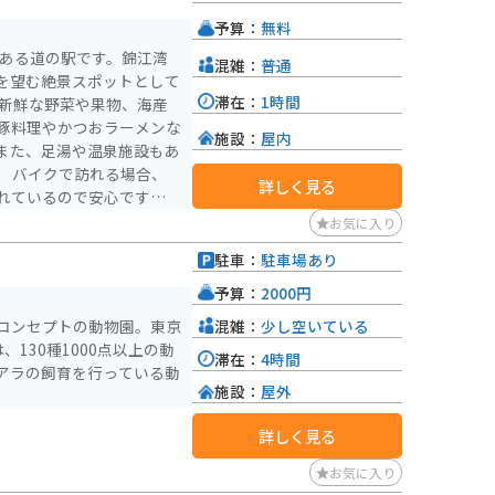
予算：
無料
にある道の駅です。錦江湾
混雑：
普通
を望む絶景スポットとして
滞在：
1時間
豚料理やかつおラーメンな
施設：
屋内
また、足湯や温泉施設もあ
合、
詳しく見る
れているので安心です。周
覧武家屋敷群や、開聞岳登
お気に入り
ます。指宿産の鰹を使った
駐車：
駐車場あり
ゴーやソラマメなどもおす
）
予算：
2000円
混雑：
少し空いている
コンセプトの動物園。東京
130種1000点以上の動
滞在：
4時間
アラの飼育を行っている動
施設：
屋外
詳しく見る
お気に入り