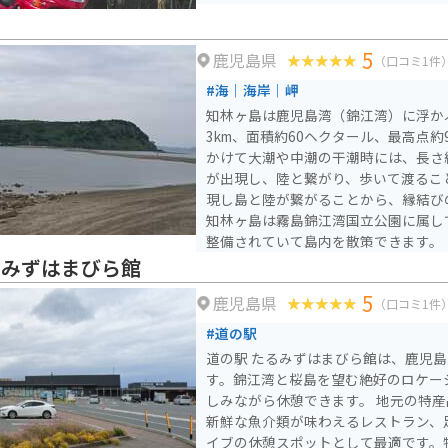
5
鹿児島県
（口コミ1件
#海｜海岸｜岬
知林ヶ島は鹿児島湾（錦江湾）に浮か
3km、面積約60ヘクタール、最高点約
かけて大潮や中潮の干潮時には、長さ約
が出現し、陸と繋がり、歩いて渡るこ
現し島と陸が繋がることから、縁結び
知林ヶ島は霧島錦江湾国立公園に属し
整備されていて島内を散策できます。「
選ばれています。無霜地帯であった昔
るみずはまびら館
モ、ナタネなどが豊富に収穫され、「
5
鹿児島県
した。さらに、平成20年のNHK大河
（口コミ1件
もなりました。 知林ヶ島の対岸には魚見岳があり、その頂上付
#道の駅
近の展望台からは知林ヶ島をはじめ、
道の駅 たるみずはまびら館は、鹿児
ることができます。また、桜の名所と
す。錦江湾と桜島を望む絶好のロケー
季節には約1,000本のソメイヨシノ
しみながら休憩できます。 地元の特産品を販売する物産館や、
に、砂の道が出現していない時には、
新鮮な魚介類が味わえるレストラン、
めです。
イブの休憩スポットとして最適です。