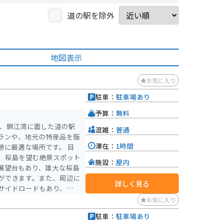
道の駅を除外
地図表示
お気に入り
駐車：
駐車場あり
）
予算：
無料
は、錦江湾に面した道の駅
混雑：
普通
ランや、地元の特産品を販
滞在：
1時間
に最適な場所です。 目
、桜島を望む絶景スポット
施設：
屋内
展望台もあり、雄大な桜島
ができます。また、周辺に
詳しく見る
サイドロードもあり、バイ
お気に入り
備長炭として知られていま
駐車：
駐車場あり
で、お土産にいかがでしょ
）