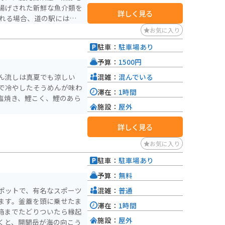
揚げされた新鮮な魚介類を
詳しく見る
で安心です。周辺には、雄
お気に入り
光スポットや、風光明媚な
駐車：
駐車場あり
ど、ツーリングに最適なル
）
しながら、鹿児島の雄大な
予算：
1500円
か。
混雑：
混んでいる
ん流しは真夏でも涼しい
で冷やしたそうめんが味わ
滞在：
1時間
塩焼き、鯉こく、鯉のあら
施設：
屋外
詳しく見る
お気に入り
駐車：
駐車場あり
）
予算：
無料
混雑：
普通
ポットで、有名なスポーツ
ます。釜蓋を頭に乗せたま
滞在：
1時間
箱までたどりついたら縁起
施設：
屋外
くと、開聞岳が海の向こう