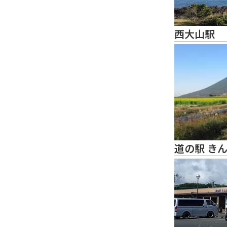
西大山駅
道の駅 き