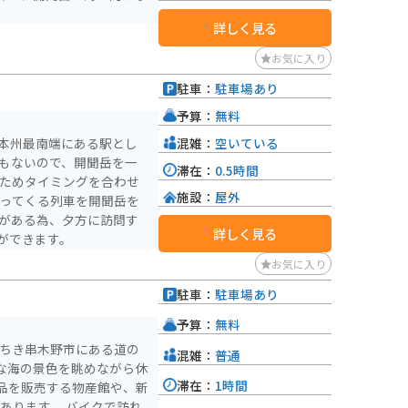
詳しく見る
お気に入り
駐車：
駐車場あり
）
予算：
無料
混雑：
空いている
、本州最南端にある駅とし
のもないので、開聞岳を一
滞在：
0.5時間
いためタイミングを合わせ
施設：
屋外
入ってくる列車を開聞岳を
岳がある為、夕方に訪問す
詳しく見る
ができます。
お気に入り
駐車：
駐車場あり
）
予算：
無料
いちき串木野市にある道の
混雑：
普通
な海の景色を眺めながら休
滞在：
1時間
品を販売する物産館や、新
。 バイクで訪れ