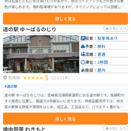
秋は紅葉とともに冬は湯けむりがあがり、夜はライトアップもされ色々な景
色が楽しめます。 無料駐車場がありますが、タイミングによっては混雑して
います。
詳しく見る
道の駅 ゆ～ぱるのじり
お気に入り
駐車：
駐車場あり
予算：
無料
混雑：
普通
滞在：
1時間
施設：
屋内
5
宮崎県
（口コミ1件）
#道の駅
道の駅 ゆ～ぱるのじりは、宮崎県児湯郡新富町にある道の駅です。高鍋町の
すぐ南側に位置し、国道218号線沿いにあります。 特産品販売所では、地元
産の新鮮な野菜や果物をはじめ、加工品、工芸品など、バラエティ豊かな
品々が販売されています。レストランでは、地元の食材をふんだんに使った
詳しく見る
料理を楽しむことができます。中でも、宮崎牛を使った料理は絶品です。 バ
イクで訪れる場合、道の駅 ゆ～ぱるのじりは、広い駐車場があるので安心し
焼肉厨房 わきもと
お気に入り
て駐車できます。また、休憩所も完備されているので、ツーリングの休憩場