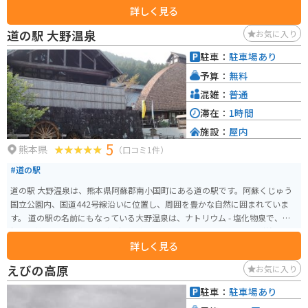
詳しく見る
びの高原へ向かう道がツーリング向けでした。
道の駅 大野温泉
お気に入り
駐車：
駐車場あり
予算：
無料
混雑：
普通
滞在：
1時間
施設：
屋内
5
熊本県
（口コミ1件）
#道の駅
道の駅 大野温泉は、熊本県阿蘇郡南小国町にある道の駅です。阿蘇くじゅう
国立公園内、国道442号線沿いに位置し、周囲を豊かな自然に囲まれていま
す。 道の駅の名前にもなっている大野温泉は、ナトリウム - 塩化物泉で、神
経痛や筋肉痛、関節痛などに効果があるとされています。道の駅に隣接して、
詳しく見る
日帰り温泉施設「くぬぎ湯」があり、旅の疲れを癒すことができます。 レス
トランでは、地元の食材を使った料理や、だご汁などの郷土料理が楽しめま
えびの高原
お気に入り
す。売店では、地元産の野菜や果物、加工品などが販売されており、お土産
にも最適です。 バイクでのツーリングにも最適な場所で、阿蘇の雄大な景色
駐車：
駐車場あり
を眺めながら、快適なツーリングを楽しむことができます。道の駅には、バ