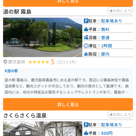
詳しく見る
から10月中旬で、毎年多くの観光客が訪れます。また、秋の「古代マーケッ
ト」などのイベントも開催され、地元の特産品やお土産を楽しむことができ
道の駅 霧島
お気に入り
ます。入園料は無料で、駐車場も完備されています。
駐車：
駐車場あり
予算：
無料
混雑：
普通
滞在：
1時間
施設：
屋内
5
鹿児島県
（口コミ1件）
#道の駅
道の駅 霧島は、鹿児島県霧島市にある道の駅です。周辺には霧島神宮や霧島
温泉郷など、観光スポットが点在しており、観光の拠点として最適です。 施
設内には、地元の特産品を販売するショップやレストランがあり、霧島の味
覚を楽しむことができます。また、観光案内所では、周辺の観光情報を入手
詳しく見る
することができます。 バイクで訪れる場合は、駐車場も広く、休憩場所とし
ても最適です。周辺には、霧島スカイラインやえびの高原など、絶景を眺めな
さくらさくら温泉
お気に入り
がら走ることができるワインディングロードも多いため、ツーリングにもお
すすめです。 霧島は、温泉や雄大な自然、歴史を感じられるスポットなど魅
駐車：
駐車場あり
力が満載です。道の駅 霧島はそんな霧島観光の拠点として、ぜひ立ち寄って
予算：
800円
みてください。