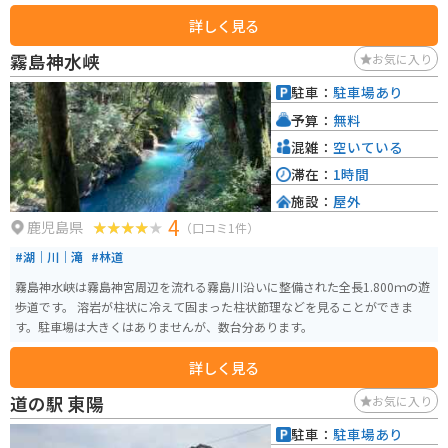
と、違った世界を感じる事ができます。
詳しく見る
霧島神水峡
お気に入り
駐車：
駐車場あり
予算：
無料
混雑：
空いている
滞在：
1時間
施設：
屋外
4
鹿児島県
（口コミ1件）
#湖｜川｜滝
#林道
霧島神水峡は霧島神宮周辺を流れる霧島川沿いに整備された全長1.800ｍの遊
歩道です。 溶岩が柱状に冷えて固まった柱状節理などを見ることができま
す。駐車場は大きくはありませんが、数台分あります。
詳しく見る
道の駅 東陽
お気に入り
駐車：
駐車場あり