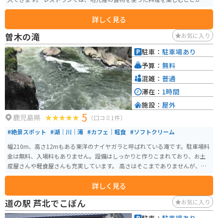
きます。特に、氷川町特産の栗を使った「栗めし」や「栗ソフトクリーム」
詳しく見る
はおすすめです。 バイクで訪れる場合、道の駅 坂本は駐車場が広く、休憩場
所として利用しやすいです。 また、道の駅 坂本は、緑豊かな場所に位置して
曽木の滝
お気に入り
おり、周辺には、球磨川や八代海など、自然豊かな観光スポットがたくさん
あります。 ツーリングの休憩場所として立ち寄るのも良いでしょう。
駐車：
駐車場あり
予算：
無料
混雑：
普通
滞在：
1時間
施設：
屋外
5
鹿児島県
（口コミ1件）
#絶景スポット
#湖｜川｜滝
#カフェ｜軽食
#ソフトクリーム
幅210m、高さ12mもある東洋のナイヤガラと呼ばれている滝です。駐車場料
金は無料、入場料もありません。設備はしっかりと作りこまれており、お土
産屋さんや軽食屋さんも充実しています。 高さはそこまでありませんが、幅
が200m超えと非常に大きいので、迫力があります。
詳しく見る
道の駅 芦北でこぽん
お気に入り