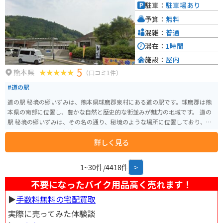
駐車：
駐車場あり
予算：
無料
混雑：
普通
滞在：
1時間
施設：
屋内
5
熊本県
（口コミ1件）
#道の駅
道の駅 秘境の郷いずみは、熊本県球磨郡泉村にある道の駅です。球磨郡は熊
本県の南部に位置し、豊かな自然と歴史的な街並みが魅力の地域です。 道の
駅 秘境の郷いずみは、その名の通り、秘境のような場所に位置しており、周
囲を山々に囲まれた自然豊かな環境にあります。地元で採れた新鮮な野菜や
詳しく見る
果物、加工品などが販売されており、地元の味覚を楽しむことができます。
また、レストランでは、地元の食材を使った料理を味わうことができ、郷土
料理を堪能することができます。 バイクで訪れる場合、道の駅までは、国道4
1~30件/4418件
>
45号線からアクセスできます。ワインディングロードを楽しみながら、自然
豊かな景色を満喫できます。駐車場も広く、バイクも安心して駐車できます。
不要になったバイク用品高く売れます！
近隣には、球泉洞という鍾乳洞があり、神秘的な光景が広がっています。ま
▶︎
手数料無料の宅配買取
た、人吉城跡や相良藩願成寺など、歴史的な観光スポットにも足を伸ばすこ
とができます。 周辺の道路は、カーブが多く、アップダウンも激しいので、
実際に売ってみた体験談
運転には注意が必要です。特に、冬場は路面が凍結することがあるので、注