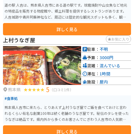
道の駅 人吉は、熊本県人吉市にある道の駅です。球磨焼酎や山女魚など地元
の特産品を販売する物産館や、郷土料理を提供するレストランがあります。
人吉城跡や青井阿蘇神社など、周辺には歴史的な観光スポットも多く、観光
の拠点としても便利です。バイクで訪れる場合、道の駅には広い駐車場が整
詳しく見る
備されているので安心です。また、周辺には球磨川沿いを走る快適な道路も
あり、ツーリングにも最適なエリアです。 道の駅 人吉は、人吉市の魅力を満
上村うなぎ屋
お気に入り
喫できるスポットとして、地元の人々からも愛されています。
駐車：
不明
予算：
3000円
混雑：
混んでいる
滞在：
1時間
施設：
屋内
5
熊本県
（口コミ1件）
#食事処
熊本県人吉市に来たら、とりあえず上村うなぎ屋でご飯を食べておけと言わ
れるくらい有名な創業100年は続く老舗のうなぎ屋です。秘伝のタレを使った
うなぎは絶品です。県内外から多くのお客さんでにぎわう人吉市の人気飲食
店です。
詳しく見る