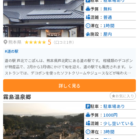
駐車：
駐車場あり
予算：
無料
混雑：
普通
滞在：
1時間
施設：
屋内
5
熊本県
（口コミ1件）
#道の駅
道の駅 芦北でこぽんは、熊本県芦北町にある道の駅です。 柑橘類のデコポン
が特産品で、2月から3月頃にかけて旬を迎え、道の駅でも販売されます。 レ
ストランでは、デコポンを使ったソフトクリームやジュースなどが味わえま
す。 また、地元の特産品を販売する物産館や、芦北町の観光情報を発信する
詳しく見る
観光案内所などがあります。 バイクで訪れる場合、道の駅には広々とした駐
車場が完備されているので安心です。 道の駅周辺には、海岸線沿いを走る国
霧島温泉郷
お気に入り
道3号線があり、風光明媚な景色を楽しみながらツーリングを楽しむことがで
きます。
駐車：
駐車場あり
予算：
1000円
混雑：
少し空いている
滞在：
3時間