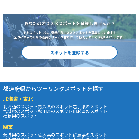
あなたのオススメスポットを登録しませんか？
モトスポットでは、皆様からオススメスポットを募集しています！
全ライダーのための最高なサービス作りに、ご協力よろしくお願いいたします。
スポットを登録する
都道府県からツーリングスポットを探す
北海道・東北
北海道のスポット
青森県のスポット
岩手県のスポット
宮城県のスポット
秋田県のスポット
山形県のスポット
福島県のスポット
関東
茨城県のスポット
栃木県のスポット
群馬県のスポット