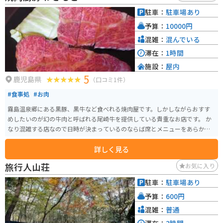
所としても最適です。 道の駅 ゆ～ぱるのじり周辺には、新田原基地航空祭の
駐車：
駐車場あり
会場として知られる航空自衛隊新田原基地や、国の天然記念物に指定されて
予算：
10000円
いる「蘇鉄自生地」など、観光スポットも充実しています。
混雑：
混んでいる
滞在：
1時間
施設：
屋内
5
鹿児島県
（口コミ1件）
#食事処
#お肉
霧島温泉郷にある黒豚、黒牛など食べれる焼肉屋です。しかしながらおすす
めしたいのが幻の牛肉と呼ばれる尾崎牛を提供している貴重なお店です。 か
なり混雑する店なので日時が決まっているのならば席とメニューをあらかじ
め予約しておくことをおすすめします。
詳しく見る
旅行人山荘
お気に入り
駐車：
駐車場あり
予算：
600円
混雑：
普通