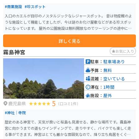
#商業施設
#珍スポット
入口のカエルが目印のノスタルジックなレジャースポット。 昔は物産館のよ
うな施設として機能してましたが、今は謎のお化け屋敷などがある珍スポッ
トになっています。 屋外の公園施設は無料開放なのでツーリングの途中に立
ち寄って童心にかえるのもありだと思います。
詳しく見る
霧島神宮
お気に入り
駐車：
駐車場あり
予算：
無料
混雑：
空いている
滞在：
1時間
施設：
屋外
5
鹿児島県
（口コミ1件）
#神社｜寺院
歴史のある神宮で、天気が良いと桜島も見渡せる、静かな場所です。霧島神
宮に向かうまでの道もワインディングで、走りやすく、バイクでも楽しく走
る事ができます。神宮はとても厳かな雰囲気なので、降り立ち鳥居をくぐる