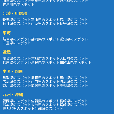
埼玉県のスポット
千葉県のスポット
東京都のスポット
神奈川県のスポット
北陸・甲信越
新潟県のスポット
富山県のスポット
石川県のスポット
福井県のスポット
山梨県のスポット
長野県のスポット
東海
岐阜県のスポット
静岡県のスポット
愛知県のスポット
三重県のスポット
近畿
滋賀県のスポット
京都府のスポット
大阪府のスポット
兵庫県のスポット
奈良県のスポット
和歌山県のスポット
中国・四国
鳥取県のスポット
島根県のスポット
岡山県のスポット
広島県のスポット
山口県のスポット
徳島県のスポット
香川県のスポット
愛媛県のスポット
高知県のスポット
九州・沖縄
福岡県のスポット
佐賀県のスポット
長崎県のスポット
熊本県のスポット
大分県のスポット
宮崎県のスポット
鹿児島県のスポット
沖縄県のスポット