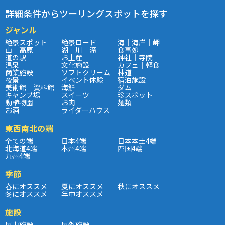
詳細条件からツーリングスポットを探す
ジャンル
絶景スポット
絶景ロード
海｜海岸｜岬
山｜高原
湖｜川｜滝
食事処
道の駅
お土産
神社｜寺院
温泉
文化施設
カフェ｜軽食
商業施設
ソフトクリーム
林道
夜景
イベント体験
宿泊施設
美術館｜資料館
海鮮
ダム
キャンプ場
スイーツ
珍スポット
動植物園
お肉
麺類
お酒
ライダーハウス
東西南北の端
全ての端
日本4端
日本本土4端
北海道4端
本州4端
四国4端
九州4端
季節
春にオススメ
夏にオススメ
秋にオススメ
冬にオススメ
年中オススメ
施設
屋内施設
屋外施設