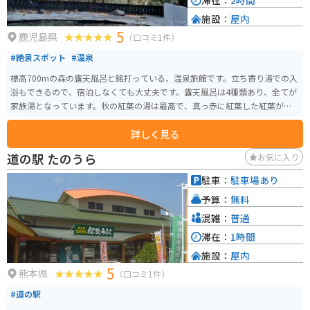
滞在：
2時間
施設：
屋内
5
鹿児島県
（口コミ1件）
#絶景スポット
#温泉
標高700mの森の露天風呂と銘打っている、温泉旅館です。立ち寄り湯での入
浴もできるので、宿泊しなくても大丈夫です。露天風呂は4種類あり、全てが
家族湯となっています。秋の紅葉の湯は最高で、真っ赤に紅葉した紅葉が非
常に綺麗です。 露天風呂に入浴するには、フロントにて露天風呂の空き状況
詳しく見る
を確認後、指定の露天風呂を予約します。空いていれば、すぐに入浴できま
す。 立ち寄り湯は受付開始が12:00からです。料金も大浴場より若干高いで
道の駅 たのうら
お気に入り
す。山荘内には図書室があり、待ち時間もゆっくり過ごす事ができます。バイ
ク専用の駐輪場はありませんので、普通車用の駐車場に停車する必要があり
駐車：
駐車場あり
ます。季節によって、景色が変わりますので、何度行っても楽しめます。
予算：
無料
混雑：
普通
滞在：
1時間
施設：
屋内
5
熊本県
（口コミ1件）
#道の駅