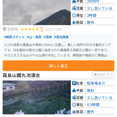
予算：
2000円
イクスタンドも設置されているので安心です。 周辺には、鍋ヶ滝や、杖立温
泉など、観光スポットも点在しているので、観光の拠点としても最適です。
混雑：
少し空いている
滞在：
2時間
施設：
屋外
5
宮崎県
（口コミ1件）
#絶景スポット
#山｜高原
#温泉
#宿泊施設
えびの高原は霧島山の標高1200mに位置し、美しい自然が広がる観光エリア
です。日本最初の国立公園に指定された霧島錦江湾国立公園の一部であり、
大小さまざまな山々や火山湖が点在しています。韓国岳や甑岳など霧島山の
登山口であり、トレッキングスポットとしても人気が高いです。 この地域は
詳しく見る
硫黄山の火山活動の影響で、ミヤマキリシマやススキの草原が広がってお
り、ノカイドウの自生地として国の天然記念物に指定されています。このノ
霧島山麓丸池湧水
お気に入り
カイドウは世界中で霧島にしか自生しない植物です。また、春から初夏にか
けてはミヤマキリシマや大山レンゲ、夏つばきなどが見られ、秋には鮮やか
駐車：
駐車場あり
な紅葉で彩られています。 えびの高原にはエコミュージアムセンター、日本
予算：
無料
最南端の屋外スケート場、ホテル、土産物屋、キャンプ場などの施設が整備
されています。地元の伝承では、かつて一帯を占めていたススキが火山ガス
混雑：
少し空いている
の影響で「えび色」に変わったことが、「えびの高原」の地名の由来だとさ
滞在：
0.5時間
れています。
施設：
屋外