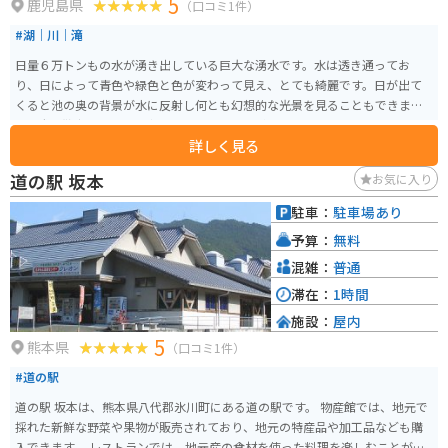
5
鹿児島県
（口コミ1件）
#湖｜川｜滝
日量６万トンもの水が湧き出している巨大な湧水です。水は透き通ってお
り、日によって青色や緑色と色が変わって見え、とても綺麗です。日が出て
くると池の奥の背景が水に反射し何とも幻想的な光景を見ることもできま
す。犬の散歩をしている方たちも多く居心地がいいです。
詳しく見る
道の駅 坂本
お気に入り
駐車：
駐車場あり
予算：
無料
混雑：
普通
滞在：
1時間
施設：
屋内
5
熊本県
（口コミ1件）
#道の駅
道の駅 坂本は、熊本県八代郡氷川町にある道の駅です。 物産館では、地元で
採れた新鮮な野菜や果物が販売されており、地元の特産品や加工品なども購
入できます。 レストランでは、地元産の食材を使った料理を楽しむことがで