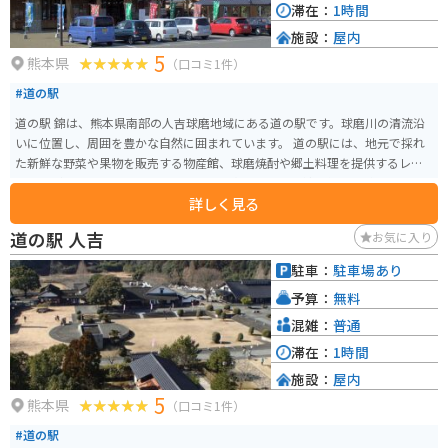
滞在：
1時間
施設：
屋内
5
熊本県
（口コミ1件）
#道の駅
道の駅 錦は、熊本県南部の人吉球磨地域にある道の駅です。球磨川の清流沿
いに位置し、周囲を豊かな自然に囲まれています。 道の駅には、地元で採れ
た新鮮な野菜や果物を販売する物産館、球磨焼酎や郷土料理を提供するレス
トランがあります。特におすすめは、球磨川で獲れた鮎を使った料理や、地
詳しく見る
元産の米粉を使っただんごです。 バイクで訪れる場合、道の駅 錦は駐車場も
広く、休憩場所としても最適です。球磨川沿いを走る国道219号線は、ツーリ
道の駅 人吉
お気に入り
ングコースとしても人気があり、道の駅 錦はその休憩ポイントとして最適な
立地です。周辺には、球泉洞や人吉城跡などの観光スポットも点在してお
駐車：
駐車場あり
り、観光拠点としても便利です。 道の駅 錦は、自然豊かな環境の中で、地元
予算：
無料
の美味しいものを味わったり、ゆっくりと休憩したりするのに最適な場所で
す。
混雑：
普通
滞在：
1時間
施設：
屋内
5
熊本県
（口コミ1件）
#道の駅