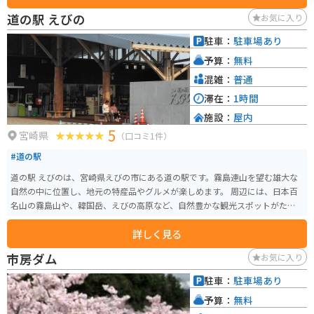
道の駅 えびの
お気に入り
駐車：
駐車場あり
予算：
無料
混雑：
普通
滞在：
1時間
施設：
屋内
5
宮崎県
（口コミ1件）
#道の駅
道の駅 えびのは、宮崎県えびの市にある道の駅です。霧島連山を望む雄大な
自然の中に位置し、地元の特産品やグルメが楽しめます。 周辺には、日本百
名山の霧島山や、韓国岳、えびの高原など、自然豊かな観光スポットがたく
さんあります。特に、えびの高原は、変化に富んだ美しい風景で知られてお
詳しく見る
り、ドライブやツーリングに最適です。道の駅には、バイクスタンドも設置
されているので、ライダーにも優しい道の駅と言えるでしょう。 地元の食材
市房ダム
お気に入り
をふんだんに使ったレストランでは、郷土料理の「鶏の炭火焼き」や「だご
汁」などが人気です。お土産には、えびの市の特産品である「えびの茶」や
駐車：
駐車場あり
「栗を使ったお菓子」などがおすすめです。 道の駅 えびのは、雄大な自然と
予算：
無料
美味しいグルメが楽しめる、魅力的なスポットです。