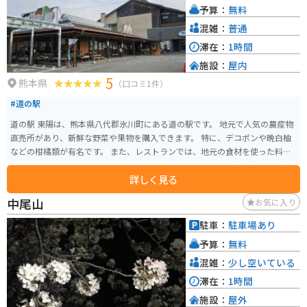
予算：
無料
混雑：
普通
滞在：
1時間
施設：
屋内
5
熊本県
（口コミ1件）
#道の駅
道の駅 東陽は、熊本県八代郡氷川町にある道の駅です。 地元で人気の農産物
直売所があり、新鮮な野菜や果物を購入できます。 特に、デコポンや晩白柚
などの柑橘類が有名です。 また、レストランでは、地元の食材を使った料理
を楽しむことができます。 バイクで訪れる場合、道の駅には広い駐車場が完
詳しく見る
備されているので安心です。 周辺には、緑豊かな自然が広がっており、ツー
リングの休憩場所としても最適です。 道の駅から少し足を延ばせば、八代城
中尾山
お気に入り
跡や球磨川下りなど、観光スポットも点在しています。
駐車：
駐車場あり
予算：
無料
混雑：
少し空いている
滞在：
1時間
施設：
屋外