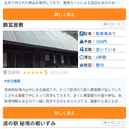
込めて作られた商品を提供しており、乗用カートによる送迎もあるため、足
の不自由な人でも安心して訪れることができます。四季折々の花が咲き誇る
詳しく見る
花畑もあり、フォトスポットとして人気です。 乳搾りやバター作り、乗馬な
どの様々な体験が可能で、プリンやヨーグルトなどの乳製品や手作りのお菓
鶴富屋敷
お気に入り
子がお土産として人気です。
駐車：
駐車場あり
予算：
200円
混雑：
空いている
滞在：
1時間
施設：
屋内
5
宮崎県
（口コミ1件）
#文化施設
宮崎県秘境の山中にある施設です。かつて那須大八郎と鶴富姫が住んでいた
とされる屋敷で中に入って見学もできます。近くに鶴富姫のお墓や神社、民
族博物館もあるので一緒に見学するのもオススメです。屋敷から見える辺り
一面の美しい自然は本当に心が癒されるようです。毎年11月には平家祭りも
詳しく見る
行われるので、この時期に訪れるのもオススメです。
道の駅 秘境の郷いずみ
お気に入り