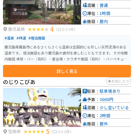
混雑：
普通
滞在：
1時間
施設：
屋内
4
鹿児島県
（口コミ1件）
#温泉
#林道
#宿泊施設
鹿児島県霧島市にあるさくらさくら温泉は全国的にも珍しい天然泥湯のある
温泉です。 宿泊施設もあり鹿児島の食材を楽しむこともできます。 その他館
内施設 卓球・バー（有料）・宴会場・カラオケ施設（有料）・バーベキュー
（有料）・ラウンジ・禁煙ルーム 無料駐車場あり
詳しく見る
のじりこぴあ
お気に入り
駐車：
駐車場あり
予算：
3000円
混雑：
少し空いている
滞在：
2時間
施設：
屋外
5
宮崎県
（口コミ1件）