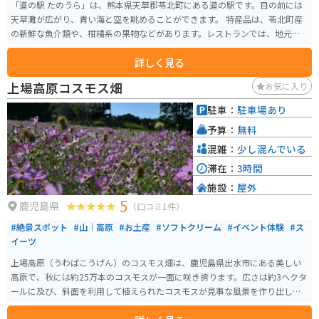
「道の駅 たのうら」は、熊本県天草郡苓北町にある道の駅です。目の前には
天草灘が広がり、青い海と空を眺めることができます。 特産品は、苓北町産
の新鮮な魚介類や、柑橘系の果物などがあります。レストランでは、地元で
とれた海の幸を使った料理を楽しむことができます。お土産には、塩うに、
詳しく見る
干物などが人気です。 バイクで訪れる際は、道の駅からすぐの場所にある
「サンセットツーリングロード」がおすすめです。海岸線を走る風を感じな
上場高原コスモス畑
お気に入り
がら、美しい夕日を眺めることができます。道の駅には、バイクスタンドや
休憩スペースも用意されています。 周辺には、イルカウォッチングや海水浴
駐車：
駐車場あり
を楽しめるスポットもあります。道の駅でもらえる観光パンフレットなども
予算：
無料
活用して、苓北町を満喫してください。
混雑：
少し混んでいる
滞在：
3時間
施設：
屋外
5
鹿児島県
（口コミ1件）
#絶景スポット
#山｜高原
#お土産
#ソフトクリーム
#イベント体験
#ス
イーツ
上場高原（うわばこうげん）のコスモス畑は、鹿児島県出水市にある美しい
高原で、秋には約25万本のコスモスが一面に咲き誇ります。広さは約3ヘクタ
ールに及び、斜面を利用して植えられたコスモスが見事な風景を作り出しま
す。特に斜面の上から見るコスモス畑は絶景です。 コスモスの見頃は9月下旬