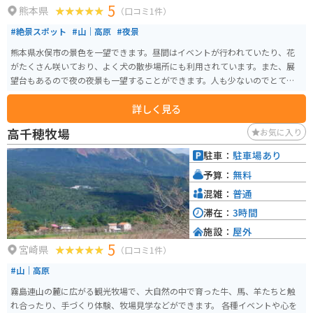
5
熊本県
（口コミ1件）
#絶景スポット
#山｜高原
#夜景
熊本県水俣市の景色を一望できます。昼間はイベントが行われていたり、花
がたくさん咲いており、よく犬の散歩場所にも利用されています。また、展
望台もあるので夜の夜景も一望することができます。人も少ないのでとても
ゆっくりできます。
詳しく見る
高千穂牧場
お気に入り
駐車：
駐車場あり
予算：
無料
混雑：
普通
滞在：
3時間
施設：
屋外
5
宮崎県
（口コミ1件）
#山｜高原
霧島連山の麓に広がる観光牧場で、大自然の中で育った牛、馬、羊たちと触
れ合ったり、手づくり体験、牧場見学などができます。 各種イベントや心を