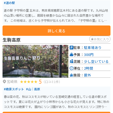
#道の駅
道の駅 子守唄の里 五木は、熊本県球磨郡五木村にある道の駅です。九州山地
の山深い場所に位置し、周囲を緑豊かな山々に囲まれた自然豊かな場所で
す。 この地域は、古くから子守唄が伝えられており、「子守唄の里」として
知られています。道の駅には、子守唄資料館が併設されており、五木村に伝
詳しく見る
わる子守唄や子守文化について学ぶことができます。 また、道の駅では、地
元で採れた新鮮な野菜や特産品などを販売しており、お土産探しにも最適で
生駒高原
お気に入り
す。特に、五木村産のトマトや椎茸は人気があります。 バイクで訪れる場
合、道の駅周辺は、カーブが多く、アップダウンの激しい道が多いので注意
駐車：
駐車場あり
が必要です。しかし、交通量は比較的少なく、信号も少ないため、走りやす
予算：
300円
い道とも言えます。ツーリングの休憩場所としておすすめです。
混雑：
少し空いている
滞在：
2時間
施設：
屋外
5
宮崎県
（口コミ1件）
#絶景スポット
#山｜高原
春は菜の花、秋はコスモスが咲いている宮崎交通の経営している道の駅スポ
ットです。夏には花火が上がり小林市からも小さな花火が見えます。特に秋の
コスモスは絶景です。 園内にリンゴ園があり、秋のコスモスとリンゴ狩りが
楽しめます。今は、火山噴火のため、通行できませんが、以前はここからえ