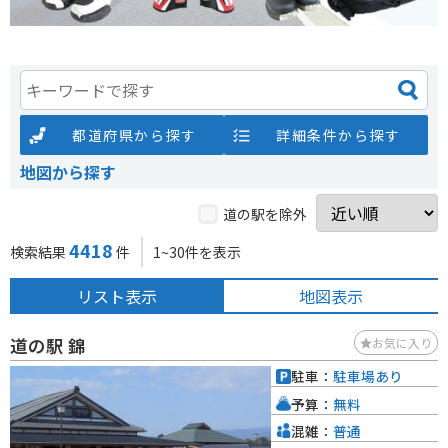
都道府県から探す
詳細条件から探す
地図から探す
道の駅を除外
4418
検索結果
件
1~30件を表示
リスト表示
地図表示
道の駅 錦
お気に入り
駐車：
駐車場あり
予算：
無料
混雑：
普通