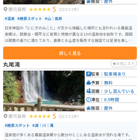
施設：
屋外
5
鹿児島県
（口コミ1件）
#温泉
#絶景スポット
#山｜高原
日本神話の「ににぎのみこと」が天から降臨した場所とも言われいる霧島温
泉郷は、硫黄谷・関平など泉質と特徴が異なる10の温泉地を総称です。周囲
は硫黄の香りに満ちており、食事とお土産を販売する施設では足湯を楽しむ
ことができます。宿泊はもちろん、日帰り施設も充実しています。
詳しく見る
丸尾滝
お気に入り
駐車：
駐車場あり
予算：
無料
混雑：
少し混んでいる
滞在：
0.5時間
施設：
屋外
5
鹿児島県
（口コミ1件）
#絶景スポット
#湖｜川｜滝
温泉宿が多くある霧島温泉郷から数分のとこにある温泉水が流れる滝です。