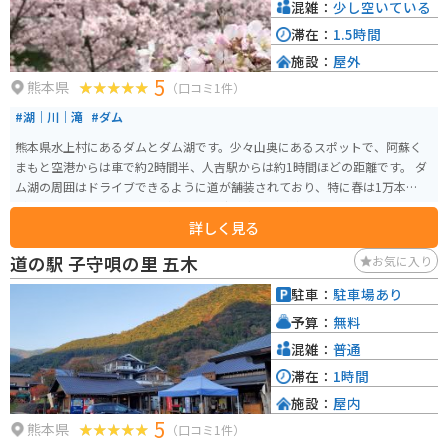
混雑：
少し空いている
滞在：
1.5時間
施設：
屋外
5
熊本県
（口コミ1件）
#湖｜川｜滝
#ダム
熊本県水上村にあるダムとダム湖です。少々山奥にあるスポットで、阿蘇く
まもと空港からは車で約2時間半、人吉駅からは約1時間ほどの距離です。 ダ
ム湖の周囲はドライブできるように道が舗装されており、特に春は1万本の桜
が咲き誇り、ドライブしながら景色の移り変わりを楽しむことができます。
詳しく見る
また、広めの駐車場や道の駅もあるので、ランチがてら湖畔に座って楽しむ
こともでき、癒されたい人におすすめです。 途中、すれ違いがギリギリな箇
道の駅 子守唄の里 五木
お気に入り
所があるので、大きめの車で行く人は注意が必要です。バイクなら特に問題
はありません。
駐車：
駐車場あり
予算：
無料
混雑：
普通
滞在：
1時間
施設：
屋内
5
熊本県
（口コミ1件）