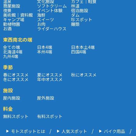
温泉
文化施設
カフェ｜軽食
商業施設
ソフトクリーム
林道
夜景
イベント体験
宿泊施設
美術館｜資料館
海鮮
ダム
キャンプ場
スイーツ
珍スポット
動植物園
お肉
麺類
お酒
ライダーハウス
東西南北の端
全ての端
日本4端
日本本土4端
北海道4端
本州4端
四国4端
九州4端
季節
春にオススメ
夏にオススメ
秋にオススメ
冬にオススメ
年中オススメ
施設
屋内施設
屋外施設
料金
無料スポット
有料スポット
モトスポットとは
人気スポット
バイク用品