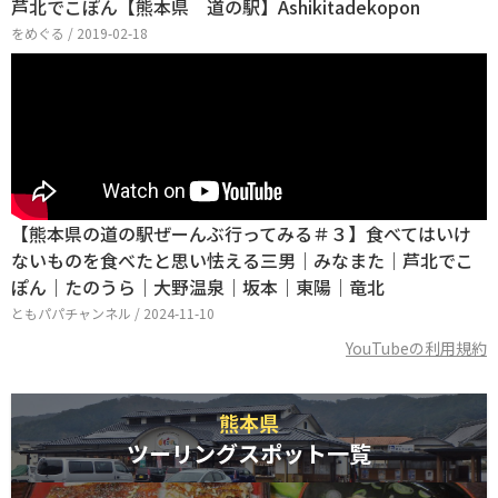
芦北でこぽん【熊本県 道の駅】Ashikitadekopon
をめぐる / 2019-02-18
【熊本県の道の駅ぜーんぶ行ってみる＃３】食べてはいけ
ないものを食べたと思い怯える三男｜みなまた｜芦北でこ
ぽん｜たのうら｜大野温泉｜坂本｜東陽｜竜北
ともパパチャンネル / 2024-11-10
YouTubeの利用規約
熊本県
ツーリングスポット一覧