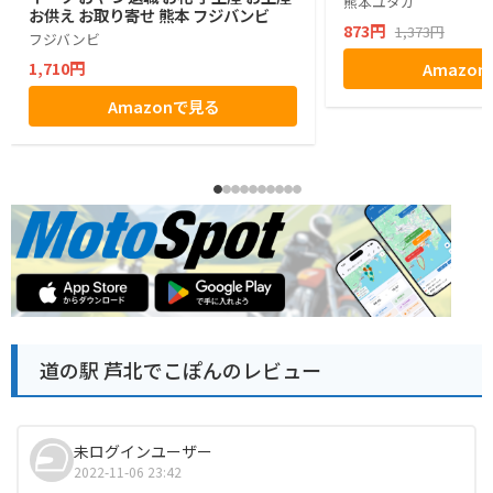
熊本ユタカ
お供え お取り寄せ 熊本 フジバンビ
873円
1,373円
フジバンビ
1,710円
Amazo
Amazonで見る
道の駅 芦北でこぽんのレビュー
未ログインユーザー
2022-11-06 23:42