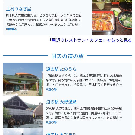
定されています。 ターミナル周辺には「くまモンパー
ク」という、地域住民の憩いの場としても利用できる、
上村うなぎ屋
くまモンをテーマとした公園が併設されています。「く
まモンパーク」には大小84体のくまモン像、「くまモン
熊本県人吉市に来たら、とりあえず上村うなぎ屋でご飯
合唱隊」、「十二支くまモン」、日本庭園などがあり、
を食べておけと言われるくらい有名な創業100年は続く
くまモングッズや八代の特産品も販売されています。
老舗のうなぎ屋です。秘伝のタレを使ったうなぎは絶品
です。県内外から多くのお客さんでにぎわう人吉市の人
#食事処
気飲食店です。
「周辺のレストラン・カフェ」をもっと見る
周辺の道の駅
道の駅 たのうら
「道の駅 たのうら」は、熊本県天草郡苓北町にある道の
駅です。目の前には天草灘が広がり、青い海と空を眺め
ることができます。 特産品は、苓北町産の新鮮な魚介類
や、柑橘系の果物などがあります。レストランでは、地
#道の駅
元でとれた海の幸を使った料理を楽しむことができま
す。お土産には、塩うに、干物などが人気です。 バイク
道の駅 大野温泉
で訪れる際は、道の駅からすぐの場所にある「サンセッ
トツーリングロード」がおすすめです。海岸線を走る風
道の駅 大野温泉は、熊本県阿蘇郡南小国町にある道の駅
を感じながら、美しい夕日を眺めることができます。道
です。阿蘇くじゅう国立公園内、国道442号線沿いに位
の駅には、バイクスタンドや休憩スペースも用意されて
置し、周囲を豊かな自然に囲まれています。 道の駅の名
います。 周辺には、イルカウォッチングや海水浴を楽し
前にもなっている大野温泉は、ナトリウム - 塩化物泉
#道の駅
めるスポットもあります。道の駅でもらえる観光パンフ
で、神経痛や筋肉痛、関節痛などに効果があるとされて
レットなども活用して、苓北町を満喫してください。
います。道の駅に隣接して、日帰り温泉施設「くぬぎ
道の駅 みなまた