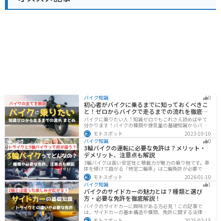
バイク知識
0
初心者がバイクに乗るまでに知っておくべきこ
と！ゼロからバイクで走るまでの流れを徹底解
説
バイクに乗りたい人！知識ゼロでもこれさえ読めば全て
分かります！バイクの種類や排気量の基礎知識からバイ
クの選び方、免許の取り方、購入、納車、その後のバイ
モトスポット
2023-10-10
クライフまで全てサポートします！
バイク知識
0
3輪バイクの運転に必要な免許は？メリット・
デメリット、注意点も解説
3輪バイクは高い安定性と積載力が魅力の乗り物です。車
体を傾けて曲がる「特定二輪車」は二輪免許が必要です
が、自立する「トライク」は普通自動車免許で運転で
モトスポット
2026-01-10
き、ヘルメット着用も任意です。維持費はバイク並みです
バイク知識
1
が、運転特性や駐車ルールは車種により異なるため、事
バイクのサイドカーの魅力とは？種類と選び
前の確認が大切です。
方・必要な免許を徹底解説！
バイクのサイドカーに興味がある方必見！この記事で
は、サイドカーの基本構造や種類、免許に関する法律、
メンテナンス方法を解説しています。実は、サイドカー
モトスポット
2025-02-15