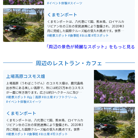
します。特に斜面の上から見るコスモス畑は絶景です。
#イベント体験
#スイーツ
コスモスの見頃は9月下旬から10月中旬で、毎年多くの
観光客が訪れます。また、秋の「古代マーケット」など
くまモンポート
のイベントも開催され、地元の特産品やお土産を楽しむ
ことができます。入園料は無料で、駐車場も完備されて
くまモンポートは、八代港にて国、熊本県、ロイヤルカ
います。
リビアン社の三社の官民連携により整備され、2020年3
月に完成した国際クルーズ船の受入れ拠点です。世界最
大級（22万トン級）のクルーズ船を受け入れることが想
#絶景スポット
#食事処
#お土産
#珍スポット
定されています。 ターミナル周辺には「くまモンパー
ク」という、地域住民の憩いの場としても利用できる、
「周辺の景色が綺麗なスポット」をもっと見る
くまモンをテーマとした公園が併設されています。「く
まモンパーク」には大小84体のくまモン像、「くまモン
合唱隊」、「十二支くまモン」、日本庭園などがあり、
周辺のレストラン・カフェ
くまモングッズや八代の特産品も販売されています。
上場高原コスモス畑
上場高原（うわばこうげん）のコスモス畑は、鹿児島県
出水市にある美しい高原で、秋には約25万本のコスモス
が一面に咲き誇ります。広さは約3ヘクタールに及び、斜
面を利用して植えられたコスモスが見事な風景を作り出
#絶景スポット
#山｜高原
#お土産
#ソフトクリーム
します。特に斜面の上から見るコスモス畑は絶景です。
#イベント体験
#スイーツ
コスモスの見頃は9月下旬から10月中旬で、毎年多くの
観光客が訪れます。また、秋の「古代マーケット」など
くまモンポート
のイベントも開催され、地元の特産品やお土産を楽しむ
ことができます。入園料は無料で、駐車場も完備されて
くまモンポートは、八代港にて国、熊本県、ロイヤルカ
います。
リビアン社の三社の官民連携により整備され、2020年3
月に完成した国際クルーズ船の受入れ拠点です。世界最
大級（22万トン級）のクルーズ船を受け入れることが想
#絶景スポット
#食事処
#お土産
#珍スポット