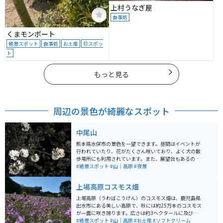
上村うなぎ屋
食事処
くまモンポート
絶景スポット
食事処
お土産
珍スポッ
ト
もっと見る
周辺の景色が綺麗なスポット
中尾山
熊本県水俣市の景色を一望できます。昼間はイベントが
行われていたり、花がたくさん咲いており、よく犬の散
歩場所にも利用されています。また、展望台もあるので
夜の夜景も一望することができます。人も少ないのでと
#絶景スポット
#山｜高原
#夜景
てもゆっくりできます。
上場高原コスモス畑
上場高原（うわばこうげん）のコスモス畑は、鹿児島県
出水市にある美しい高原で、秋には約25万本のコスモス
が一面に咲き誇ります。広さは約3ヘクタールに及び、斜
面を利用して植えられたコスモスが見事な風景を作り出
#絶景スポット
#山｜高原
#お土産
#ソフトクリーム