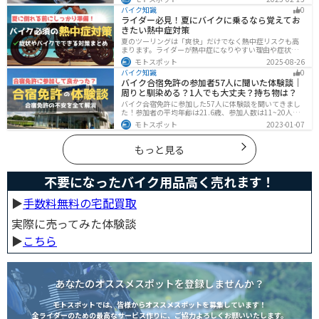
は法律上、二輪車として扱われるため、排気量に応じた
バイク知識
0
二輪免許が必要です。この記事を読めば、サイドカーの
ライダー必見！夏にバイクに乗るなら覚えてお
正しい楽しみ方がわかります。
きたい熱中症対策
夏のツーリングは「爽快」だけでなく熱中症リスクも高
まります。ライダーが熱中症になりやすい理由や症状、
危険性、そして安全に楽しむための対策を徹底解説。夏
モトスポット
2025-08-26
用ウェア・水分補給・休憩ポイントの工夫など、猛暑で
バイク知識
0
も快適に走るコツを紹介します。
バイク合宿免許の参加者57人に聞いた体験談｜
周りと馴染める？1人でも大丈夫？持ち物は？
バイク合宿免許に参加した57人に体験談を聞いてきまし
た！参加者の平均年齢は21.6歳、参加人数は11~20人な
ど統計情報や人間関係はどうだったのか、持っていくべ
モトスポット
2023-01-07
きものなど参加する前に知っておきたい情報をまとめま
した。
もっと見る
不要になったバイク用品高く売れます！
▶︎
手数料無料の宅配買取
実際に売ってみた体験談
▶︎
こちら
あなたのオススメスポットを登録しませんか？
モトスポットでは、皆様からオススメスポットを募集しています！
全ライダーのための最高なサービス作りに、ご協力よろしくお願いいたします。