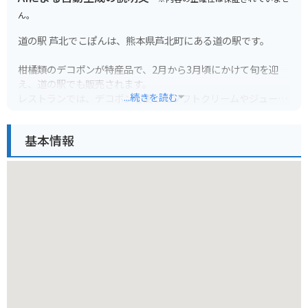
ん。
道の駅 芦北でこぽんは、熊本県芦北町にある道の駅です。
柑橘類のデコポンが特産品で、2月から3月頃にかけて旬を迎
え、道の駅でも販売されます。
...続きを読む
レストランでは、デコポンを使ったソフトクリームやジュース
などが味わえます。
また、地元の特産品を販売する物産館や、芦北町の観光情報を
基本情報
発信する観光案内所などがあります。
バイクで訪れる場合、道の駅には広々とした駐車場が完備され
ているので安心です。
道の駅周辺には、海岸線沿いを走る国道3号線があり、風光明
媚な景色を楽しみながらツーリングを楽しむことができます。