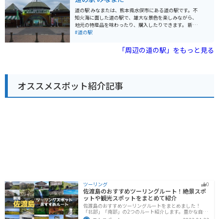
湯」があり、旅の疲れを癒すことができます。 レストラ
ンでは、地元の食材を使った料理や、だご汁などの郷土
道の駅 みなまたは、熊本県水俣市にある道の駅です。不
料理が楽しめます。売店では、地元産の野菜や果物、加
知火海に面した道の駅で、雄大な景色を楽しみながら、
工品などが販売されており、お土産にも最適です。 バイ
地元の特産品を味わったり、購入したりできます。 新鮮
クでのツーリングにも最適な場所で、阿蘇の雄大な景色
な魚介類が購入できる「海鮮市場」や、水俣の特産品を
#道の駅
を眺めながら、快適なツーリングを楽しむことができま
販売する「物産館」、地元の食材を使った料理が味わえ
す。道の駅には、バイクスタンドも設置されているので
る「レストラン」などがあります。また、道の駅の目の
「周辺の道の駅」をもっと見る
安心です。 周辺には、鍋ヶ滝や、杖立温泉など、観光ス
前には、不知火海に沈む夕日を眺めることができる「夕
ポットも点在しているので、観光の拠点としても最適で
日の広場」があり、ロマンチックな雰囲気を楽しむこと
す。
ができます。 バイクで訪れる場合、道の駅には広い駐車
場が完備されているので安心です。周辺には、環境問題
オススメスポット紹介記事
について学べる「水俣病資料館」や、美しい景色が楽し
める「湯の児温泉」など、観光スポットも充実していま
す。道の駅 みなまたは、水俣観光の拠点として最適な場
所と言えるでしょう。
ツーリング
0
佐渡島のおすすめツーリングルート！絶景スポ
ットや観光スポットをまとめて紹介
佐渡島のおすすめツーリングルートをまとめました！
「北部」「南部」の2つのルート紹介します。豊かな自然
と歴史的なスポット、トキなどの貴重な動物を見られる