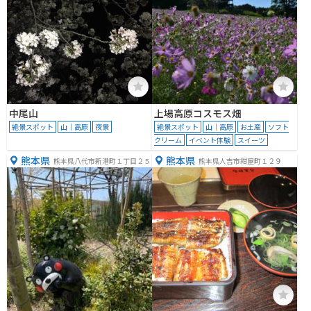
中尾山
上場高原コスモス畑
絶景スポット
山｜高原
夜景
絶景スポット
山｜高原
お土産
ソフト
クリーム
イベント体験
スイーツ
熊本県
熊本県
熊本県八代市新港町１丁目２５
熊本県人吉市紺屋町１２９