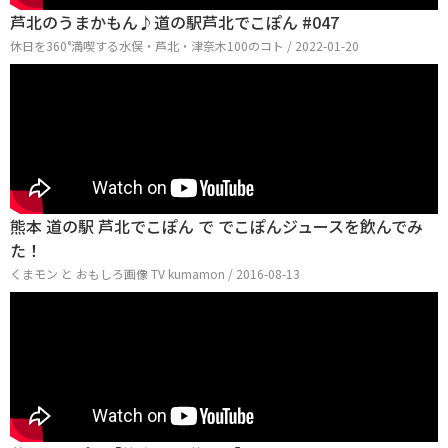
芦北のうまかもん♪道の駅芦北でこぽん #047
休日を360°満喫する水俣・芦北・津奈木100のコト / 2022-01-20
熊本 道の駅 芦北でこぽん で でこぽんジュースを飲んでみ
た！
くまモン と おもしろ画像 TV kumamon / 2016-08-13