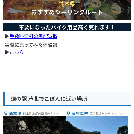
熊本県
おすすめツーリングルート
不要になったバイク用品高く売れます！
▶︎
手数料無料の宅配買取
実際に売ってみた体験談
▶︎
こちら
道の駅 芦北でこぽんに近い場所
熊本県
鹿児島県
熊本県水俣市南福寺８５５
鹿児島県出水市上大川内２
６４８−４