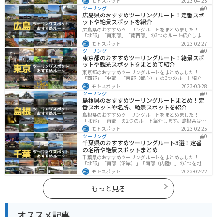
モトスポット
2023-04-23
スポットが多数あります。バイクで佐渡島にツーリング
ツーリング
0
に行く際は参考にしてください。
広島県のおすすめツーリングルート！定番スポ
ットや絶景スポットを紹介
広島県のおすすめツーリングルートをまとめました！
「北部」「南東部」「南西部」の3つのルート紹介しま
す。自然豊かな山と海だけでなく、歴史的価値のある建
モトスポット
2023-02-27
造物も多数あるので、飽きることなくツーリングを堪能
ツーリング
0
できます。バイクで広島県にツーリングに行く際は参考
東京都のおすすめツーリングルート！絶景スポ
にしてください。
ットや観光スポットをまとめて紹介
東京都のおすすめツーリングルートをまとめました！
「西部」「中部」「東部（都心）」の3つのルート紹介し
ます。西に行けば奥多摩の自然、東に行けば都心スポッ
モトスポット
2023-03-28
トと、自然も街も楽しめるスポットが多数あります。バ
ツーリング
0
イクで東京都にツーリングに行く際は参考にしてくださ
島根県のおすすめツーリングルートまとめ！定
い。
番スポットや名所、絶景スポットを紹介
島根県のおすすめツーリングルートをまとめました！
「北部」「南部」の2つのルート紹介します。島根県は、
海と山が近く、1日で全然違う景色を堪能することができ
モトスポット
2023-02-25
ます。バイクで島根県にツーリングに行く際は参考にし
ツーリング
0
てください。
千葉県のおすすめツーリングルート3選！定番
の名所や絶景スポットまとめ
千葉県のおすすめツーリングルートをまとめました！
「北部」「南部（沿岸）」「南部（内陸）」の3つを地域
別で紹介します！千葉は首都圏からのアクセスも良く、
モトスポット
2023-02-22
海と山どちらも堪能できるのでツーリングには最適な場
所です。
もっと見る
オススメ記事