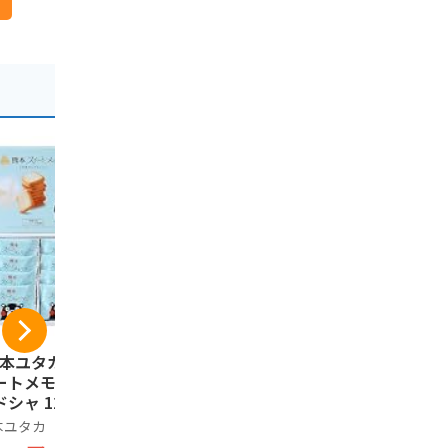
-7%
熊本ユタカ] 熊本ス
黒糖ドーナツ棒 40本
【国産100
ートメモリア ラン
お菓子 ギフト スイ
地風土 焼
ドシャ 12個
ーツ おやつ 退職 お
国産 無添加
礼 手土産 お土産 お
産さつまい
本ユタカ
フジバンビ
ご当地風土
供え お取り寄せ 熊
ねっとり 