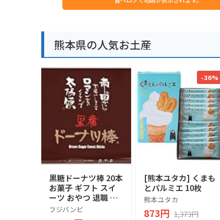
熊本県の人気お土産
-36%
黒糖ドーナツ棒 20本
[熊本ユタカ] くまも
お菓子 ギフト スイ
とパルミエ 10枚
ーツ おやつ 退職 お
熊本ユタカ
礼 手土産 お土産 お
フジバンビ
873円
1,373円
供え お取り寄せ 熊