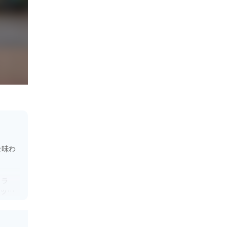
を味わ
トラ
チック
料館」