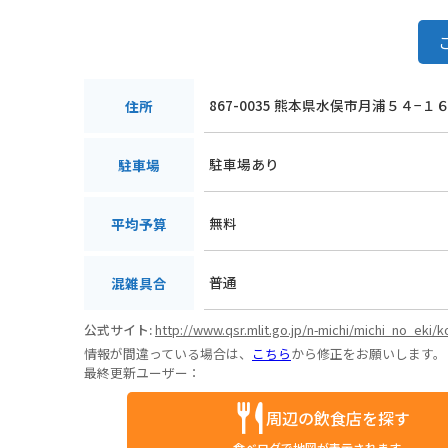
867-0035 熊本県水俣市月浦５４−１
住所
駐車場あり
駐車場
無料
平均予算
普通
混雑具合
公式サイト:
http://www.qsr.mlit.go.jp/n-michi/michi_no_eki
情報が間違っている場合は、
こちら
から修正をお願いします。
最終更新ユーザー：
周辺の飲食店を探す
食べログで地図が表示されます。