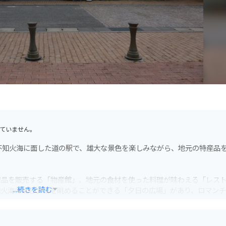
ていません。
不知火海に面した道の駅で、雄大な景色を楽しみながら、地元の特産品
産品を販売する「物産館」、地元の食材を使った料理が味わえる「レス
...続きを読む
知火海に沈む夕日を眺めることができる「夕日の広場」があり、ロマン
れているので安心です。周辺には、環境問題について学べる「水俣病資