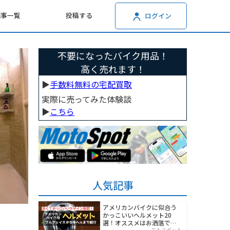
記事一覧
投稿する
ログイン
不要になったバイク用品！
高く売れます！
▶︎
手数料無料の宅配買取
実際に売ってみた体験談
▶︎
こちら
人気記事
アメリカンバイクに似合う
かっこいいヘルメット20
選！オススメはお洒落でワ
モトスポット