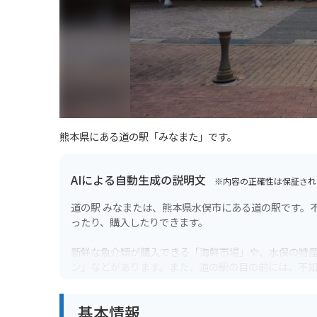
熊本県にある道の駅「みなまた」です。
AIによる自動生成の説明文
※内容の正確性は保証され
道の駅 みなまたは、熊本県水俣市にある道の駅です。
ったり、購入したりできます。
新鮮な魚介類が購入できる「海鮮市場」や、水俣の特
ン」などがあります。また、道の駅の目の前には、不
な雰囲気を楽しむことができます。
基本情報
バイクで訪れる場合、道の駅には広い駐車場が完備さ