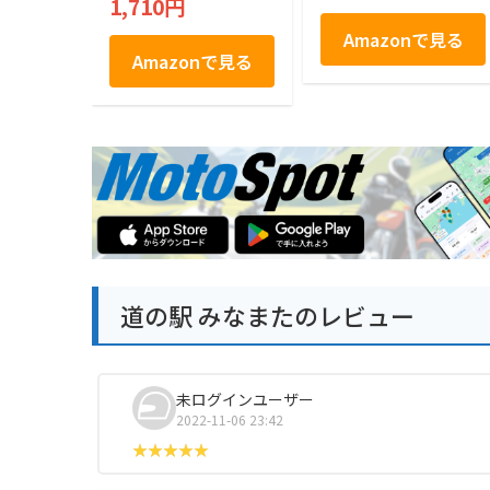
1,710円
本 フジバンビ
Amazonで見る
Amazonで見る
道の駅 みなまたのレビュー
未ログインユーザー
2022-11-06 23:42