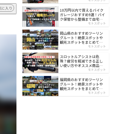
イルド
気に入り
10万円以内で買えるバイク
ガレージおすすめ9選！バイ
ク保管から整備まで自宅で
楽々
モトスポット
岡山県のおすすめツーリン
グルート！絶景スポットや
観光スポットをまとめて紹
介
モトスポット
スロットルアシストは危
険？疲労を軽減できる正し
い使い方やオススメ商品を
紹介
モトスポット
福岡県のおすすめツーリン
グルート！絶景スポットや
観光スポットをまとめて紹
介
モトスポット