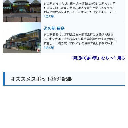
ーナーも人気です。 バイクで訪れる際は、広々とした駐
道の駅 みなまたは、熊本県水俣市にある道の駅です。不
車場があるので安心です。海岸沿いをツーリングするラ
知火海に面した道の駅で、雄大な景色を楽しみながら、
イダーが多く立ち寄るスポットで、休憩場所として最適
地元の特産品を味わったり、購入したりできます。 新鮮
です。周辺には、薩摩藩の歴史を感じられる史跡や、美
な魚介類が購入できる「海鮮市場」や、水俣の特産品を
#道の駅
しい海岸線が続く観光スポットも点在しているので、観
販売する「物産館」、地元の食材を使った料理が味わえ
光拠点としてもおすすめです。 道の駅 黒之瀬戸だんだん
る「レストラン」などがあります。また、道の駅の目の
道の駅 長島
市場でぜひ味わいたいのが、地元で水揚げされた新鮮な
前には、不知火海に沈む夕日を眺めることができる「夕
カツオを使った「カツオラーメン」です。あっさりとし
日の広場」があり、ロマンチックな雰囲気を楽しむこと
道の駅 長島は、鹿児島県出水郡長島町にある道の駅で
た中にカツオの旨味が凝縮されたスープが絶品です。ま
ができます。 バイクで訪れる場合、道の駅には広い駐車
す。東シナ海に浮かぶ島々を繋ぐ黒之瀬戸大橋の途中に
た、鹿児島名物のさつま揚げも人気です。 道の駅 黒之瀬
場が完備されているので安心です。周辺には、環境問題
位置し、「橋の駅 ドロンパ」の愛称で親しまれていま
戸だんだん市場は、地元の魅力が詰まった道の駅です。
について学べる「水俣病資料館」や、美しい景色が楽し
す。 雄大な黒之瀬戸大橋を眺めながら、地元産の新鮮な
#道の駅
雄大な景色を眺めながら、新鮮な海の幸や地元グルメを
める「湯の児温泉」など、観光スポットも充実していま
魚介類を使った料理や、鹿児島県産の黒豚を使った豚丼
堪能してみてはいかがでしょうか。
す。道の駅 みなまたは、水俣観光の拠点として最適な場
など、ご当地グルメを堪能することができます。また、
「周辺の道の駅」をもっと見る
所と言えるでしょう。
特産品販売所では、長島町の特産品である焼酎や、柑橘
類、海産物の加工品など、お土産に最適な商品が数多く
販売されています。 バイクで訪れる際には、道の駅に隣
接する駐車場にバイク専用の駐車スペースが設けられて
オススメスポット紹介記事
います。黒之瀬戸大橋の絶景を眺めながらのツーリング
休憩に最適な場所です。 長島町は、温暖な気候と豊かな
自然に恵まれた島です。道の駅 長島を拠点に、青い海と
緑の山々が広がる長島の自然を満喫してみてはいかがで
しょうか。