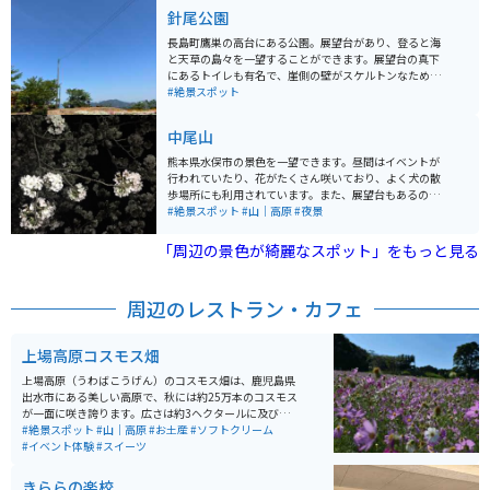
2,000株のあじさいが咲き誇る「笠山観光農園あじさい
針尾公園
園」があります。初夏のあじさい祭り期間中（6月上旬か
ら6月末ごろ）に見ることができます。この期間中は入園
長島町鷹巣の高台にある公園。展望台があり、登ると海
料が発生しますが、その他の時間は入場料は無料です。
と天草の島々を一望することができます。展望台の真下
約1,500本のあじさいが咲き誇り、その色彩はピンク、
にあるトイレも有名で、崖側の壁がスケルトンなため、
赤、紫、青、白色と多彩です。山頂からは阿久根大島や
トイレからも絶景を眺めることができます。駐車場が広
#絶景スポット
桑島まで見渡すことができ、あじさいと大パノラマのコ
く、余裕を持って駐車できる。また、駐車場から展望台
ントラストを楽しむことができます。農園内では弁当や
までの距離も近いため、便利です。
中尾山
ジュース、あじさいの苗木の販売も行われています。
熊本県水俣市の景色を一望できます。昼間はイベントが
行われていたり、花がたくさん咲いており、よく犬の散
歩場所にも利用されています。また、展望台もあるので
夜の夜景も一望することができます。人も少ないのでと
#絶景スポット
#山｜高原
#夜景
てもゆっくりできます。
「周辺の景色が綺麗なスポット」をもっと見る
周辺のレストラン・カフェ
上場高原コスモス畑
上場高原（うわばこうげん）のコスモス畑は、鹿児島県
出水市にある美しい高原で、秋には約25万本のコスモス
が一面に咲き誇ります。広さは約3ヘクタールに及び、斜
面を利用して植えられたコスモスが見事な風景を作り出
#絶景スポット
#山｜高原
#お土産
#ソフトクリーム
します。特に斜面の上から見るコスモス畑は絶景です。
#イベント体験
#スイーツ
コスモスの見頃は9月下旬から10月中旬で、毎年多くの
観光客が訪れます。また、秋の「古代マーケット」など
きららの楽校