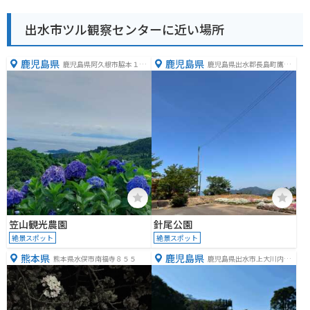
出水市ツル観察センターに近い場所
鹿児島県
鹿児島県
鹿児島県阿久根市脇本１２
鹿児島県出水郡長島町鷹巣
５３１
３３０６
笠山観光農園
針尾公園
絶景スポット
絶景スポット
熊本県
鹿児島県
熊本県水俣市南福寺８５５
鹿児島県出水市上大川内２
６４８−４