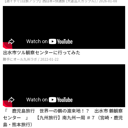
【週イチで1日旅アップ】西日本⭐︎快適旅 (大道芸人カップル) / 2026-01-08
出水市ツル観察センターに行ってみた
勝手にオール九州ラボ / 2022-01-22
『 鹿児島旅行 世界一の鶴の渡来地！？ 出水市 鶴観察
センター 』 【九州旅行】南九州一周 ＃７​（宮崎・鹿児
島・熊本旅行）