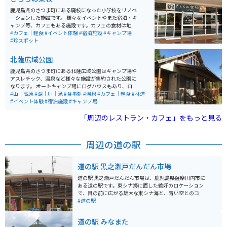
のイベントも開催され、地元の特産品やお土産を楽しむ
ことができます。入園料は無料で、駐車場も完備されて
鹿児島県のさつま町にある廃校になった小学校をリノベ
います。
ーションした施設です。 様々なイベントやまた宿泊・キ
ャンプ等、カフェもある施設です。カフェの食材は地元
の食材を使ったりしていて、地元に愛された小学校が中
#カフェ｜軽食
#イベント体験
#宿泊施設
#キャンプ場
身を変えてその姿を残しているようです。
#珍スポット
北薩広域公園
鹿児島県のさつま町にある北薩広域公園はキャンプ場や
アスレチック、温泉など様々な施設が集約された公園に
なります。 オートキャンプ場にログハウスもあり、ログ
ハウス内のお風呂のお湯も天然の温泉がでます。 様々な
#山｜高原
#湖｜川｜滝
#食事処
#温泉
#カフェ｜軽食
#林道
イベントも開催されており、様々な人に利用しやすい施
#イベント体験
#宿泊施設
#キャンプ場
設となっております。
「周辺のレストラン・カフェ」をもっと見る
周辺の道の駅
道の駅 黒之瀬戸だんだん市場
道の駅 黒之瀬戸だんだん市場は、鹿児島県薩摩川内市に
ある道の駅です。東シナ海に面した絶好のロケーション
で、目の前に広がる雄大な東シナ海と、青い空とのコン
トラストが魅力です。晴れた日には、遠く甑島列島を望
#道の駅
むこともできます。 地元で獲れた新鮮な魚介類や農産物
が豊富に揃っており、食事処やカフェも併設されていま
道の駅 みなまた
す。新鮮な海の幸をその場で味わえる、バーベキューコ