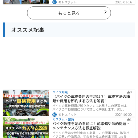
然豊かな西側と街中の東側で違った楽しみ方ができま
モトスポット
2023-03-16
す。バイクで埼玉県にツーリングに行く際は参考にして
ください。
もっと見る
オススメ記事
バイク知識
0
【バイクの車検費用の平均は？】車検方法の種
類や費用を節約する方法を解説！
バイクの車検費用が知りたい方は必見！この記事では、
バイクの車検費用について詳しく解説します。実は、バ
イクの車検費用は一般的に20,000～70,000円程度です。
モトスポット
2024-10-20
記事を読めば車検費用に関する知識が深まり、費用対効
カスタム・整備
1
果が高い車検の計画が可能です。
バイク改造を始める前に！前準備や法的問題・
メンテナンス方法を徹底解説
バイクの改造を検討中の方必見！この記事では、改造バ
イクの魅力や注意点、初心者から上級者まで楽しめる改