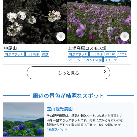
中尾山
上場高原コスモス畑
絶景スポット
山｜高原
夜景
絶景スポット
山｜高原
お土産
ソフト
クリーム
イベント体験
スイーツ
もっと見る
周辺の景色が綺麗なスポット
笠山観光農園
笠山観光農園は、標高約400メートルの地点から東シナ
海を一望できるスポットです。南側に広がるなだらかな
斜面から見下ろす海の眺望は圧巻で、特に夕陽に染まる
海の景色は美しいです。ドライブデートのゴール地点と
#絶景スポット
しても人気があります。 10,000m²の敷地に約50種類、