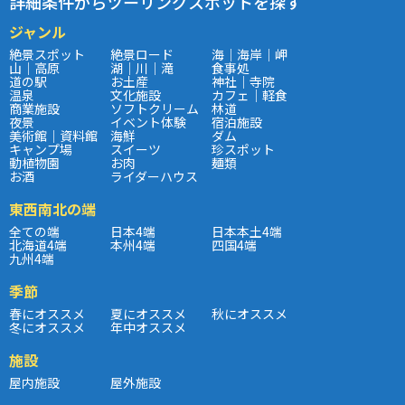
詳細条件からツーリングスポットを探す
ジャンル
絶景スポット
絶景ロード
海｜海岸｜岬
山｜高原
湖｜川｜滝
食事処
道の駅
お土産
神社｜寺院
温泉
文化施設
カフェ｜軽食
商業施設
ソフトクリーム
林道
夜景
イベント体験
宿泊施設
美術館｜資料館
海鮮
ダム
キャンプ場
スイーツ
珍スポット
動植物園
お肉
麺類
お酒
ライダーハウス
東西南北の端
全ての端
日本4端
日本本土4端
北海道4端
本州4端
四国4端
九州4端
季節
春にオススメ
夏にオススメ
秋にオススメ
冬にオススメ
年中オススメ
施設
屋内施設
屋外施設