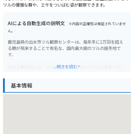
ツルの優雅な舞や、エサをついばむ姿が観察できます。
AIによる自動生成の説明文
※内容の正確性は保証されていませ
ん。
鹿児島県の出水市ツル観察センターは、毎年冬に1万羽を超え
る鶴が飛来することで有名な、国内最大級のツルの越冬地で
す。
...続きを読む
広大な敷地内には、ツルの生態や渡りのルートなどを学べる展
示施設や、間近で観察できる観察小屋などが整備されていま
す。
基本情報
特に、11月から2月にかけての早朝に行われる「ツル飛来地」
の観察は圧巻で、数千羽のツルが一斉に飛び立つ光景は、まさ
に自然の芸術と言えるでしょう。
バイクで訪れる場合、駐車場も完備されているので安心です。
周辺には、武家屋敷が建ち並ぶ「武家屋敷通り」など、歴史を
感じさせる観光スポットも点在しているので、合わせて巡って