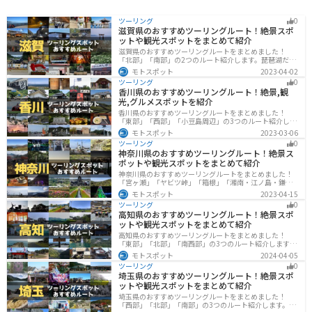
ツーリング
0
滋賀県のおすすめツーリングルート！絶景スポ
ットや観光スポットをまとめて紹介
滋賀県のおすすめツーリングルートをまとめました！
「北部」「南部」の2つのルート紹介します。琵琶湖だけ
でなく、比叡山ドライブウェイなどの山を楽しめるスポ
モトスポット
2023-04-02
ットも多数あります。バイクで滋賀県にツーリングに行
ツーリング
0
く際は参考にしてください。
香川県のおすすめツーリングルート！絶景,観
光,グルメスポットを紹介
香川県のおすすめツーリングルートをまとめました！
「東部」「西部」「小豆島周辺」の3つのルート紹介しま
す。自然豊かな山から海、絶品グルメを満喫するツーリ
モトスポット
2023-03-06
ングができます。バイクで香川県にツーリングに行く際
ツーリング
0
は参考にしてください。
神奈川県のおすすめツーリングルート！絶景ス
ポットや観光スポットをまとめて紹介
神奈川県のおすすめツーリングルートをまとめました！
「宮ヶ瀬」「ヤビツ峠」「箱根」「湘南・江ノ島・鎌
倉」「三浦」「みなとみらい」の6つのルート紹介しま
モトスポット
2023-04-15
す。自然豊かなスポット、歴史ある観光名所、都市部で
ツーリング
0
楽しめるツーリングスポットまで多数あります。バイク
高知県のおすすめツーリングルート！絶景スポ
で神奈川県にツーリングに行く際は参考にしてくださ
ットや観光スポットをまとめて紹介
い。
高知県のおすすめツーリングルートをまとめました！
「東部」「北部」「南西部」の3つのルート紹介します。
山と海どちらも楽しめるスポットが多数あり、様々な楽
モトスポット
2024-04-05
しみ方ができます。バイクで高知県にツーリングに行く
ツーリング
0
際は参考にしてください。
埼玉県のおすすめツーリングルート！絶景スポ
ットや観光スポットをまとめて紹介
埼玉県のおすすめツーリングルートをまとめました！
「西部」「北部」「南部」の3つのルート紹介します。自