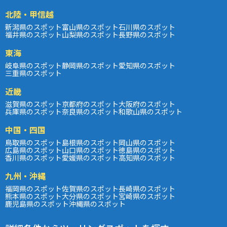
北陸・甲信越
新潟県のスポット
富山県のスポット
石川県のスポット
福井県のスポット
山梨県のスポット
長野県のスポット
東海
岐阜県のスポット
静岡県のスポット
愛知県のスポット
三重県のスポット
近畿
滋賀県のスポット
京都府のスポット
大阪府のスポット
兵庫県のスポット
奈良県のスポット
和歌山県のスポット
中国・四国
鳥取県のスポット
島根県のスポット
岡山県のスポット
広島県のスポット
山口県のスポット
徳島県のスポット
香川県のスポット
愛媛県のスポット
高知県のスポット
九州・沖縄
福岡県のスポット
佐賀県のスポット
長崎県のスポット
熊本県のスポット
大分県のスポット
宮崎県のスポット
鹿児島県のスポット
沖縄県のスポット