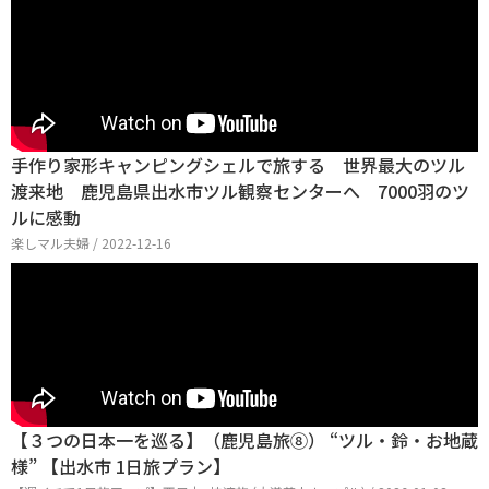
手作り家形キャンピングシェルで旅する 世界最大のツル
渡来地 鹿児島県出水市ツル観察センターへ 7000羽のツ
ルに感動
楽しマル夫婦 / 2022-12-16
【３つの日本一を巡る】（鹿児島旅⑧） “ツル・鈴・お地蔵
様” 【出水市 1日旅プラン】