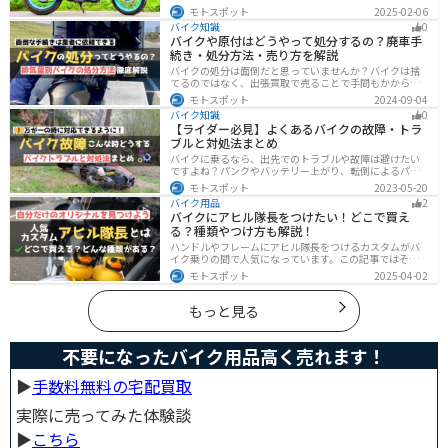
造方法を紹介しています。実は、改造で補償内容や保険
モトスポット
2025-02-06
料が変わる場合があるため、保険会社への確認は必須で
バイク知識
0
す。この記事を読めば、安全に配慮しつつ、カスタムバ
バイクや原付はどうやって処分するの？廃車手
イクを楽しむコツがわかります。
続き・処分方法・売り方を解説
バイクの処分は面倒だと思っていませんか？バイクは捨
てるのではなく、出張買取で売ることで手間もかからず
お金にできます。売る以外の選択肢も含めて処分方法を
モトスポット
2024-09-04
まとめていますので、バイクを処分しようとしている人
バイク知識
0
は参考にしてください。
【ライダー必見】よくあるバイクの故障・トラ
ブルと対処法まとめ
バイクに乗るなら、出先でのトラブルや故障は避けたい
ですよね？パンクやバッテリー上がり、転倒によるパー
ツの破損、鍵紛失などよくあるトラブルと対処法を徹底
モトスポット
2023-05-20
的にまとめました！実際に遭遇しなくても対処法を知
バイク用品
2
り、事前に準備しておくようにしましょう。
バイクにアヒル隊長をつけたい！どこで買え
る？種類やつけ方も解説！
ハンドルやフレームにアヒル隊長をつけるカスタムがバ
イク乗りの間で人気になっています。この記事ではそん
なアヒル隊長について、どこで買えるのかどんな種類が
モトスポット
2025-04-02
あるのか、バイクに付ける際の注意点などまとめまし
た。アヒル隊長でオリジナルカスタムをしたい人は参考
にしてください。
もっと見る
不要になったバイク用品高く売れます！
▶︎
手数料無料の宅配買取
実際に売ってみた体験談
▶︎
こちら