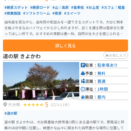
#絶景スポット
#絶景ロード
#山｜高原
#食事処
#お土産
#カフェ｜軽食
#商業施設
#ソフトクリーム
#夜景
#スイーツ
由布岳を見ながら、由布院の街並みを一望できるスポットです。大分と熊本
を結ぶやまなみハイウェイから少し外れますが、近くを通る際は是非立ち寄
ってほしい所です。おすすめの季節は春～秋、自然の壮大さを感じられるツ
ーリングスポットです。
詳しく見る
道の駅 きよかわ
お気に入り
駐車：
駐車場あり
予算：
無料
混雑：
普通
滞在：
1時間
施設：
屋内
5
大分県
（口コミ1件）
#道の駅
道の駅 きよかわは、大分県豊後大野市清川町にある道の駅です。耶馬渓と阿
蘇のほぼ中間に位置し、緑豊かな山々に囲まれた自然豊かな場所に位置して