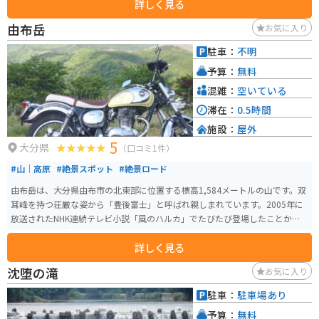
詳しく見る
人ぞ知るお店ですが、最近では県外から来られたお客様も多いです。
由布岳
お気に入り
駐車：
不明
予算：
無料
混雑：
空いている
滞在：
0.5時間
施設：
屋外
5
大分県
（口コミ1件）
#山｜高原
#絶景スポット
#絶景ロード
由布岳は、大分県由布市の北東部に位置する標高1,584メートルの山です。双
耳峰を持つ荘厳な姿から「豊後富士」と呼ばれ親しまれています。2005年に
放送されたNHK連続テレビ小説「風のハルカ」でたびたび登場したことか
ら、その名が全国に知れ渡りました。 歴史的な背景も深く、古くから神の山
詳しく見る
と崇められ「豊後風土記」や「万葉集」にも登場します。由布岳には多くの
伝説や物語が残されています。 四季折々の美しい自然を楽しむことができ、
沈堕の滝
お気に入り
特に春から夏にかけての若草色と青空のコントラスト、秋のススキ、冬の黄
金色に染まる風景が魅力的です。山麓は毎年野焼きが行われ、丈の低い草に
駐車：
駐車場あり
覆われた独特な風景が広がっています。 登山者にとっても人気の山であり、
予算：
無料
山頂からは由布院の町、別府湾、九重連山などが一望できます。登山は4～5