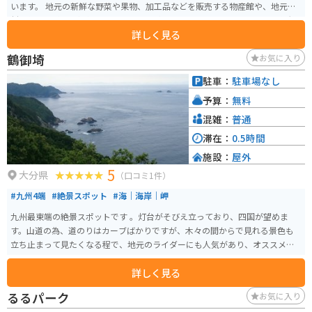
います。 地元の新鮮な野菜や果物、加工品などを販売する物産館や、地元食
材を使った料理を提供するレストランがあります。特におすすめは、豊後大
詳しく見る
野市産の新鮮な野菜をふんだんに使った「だんご汁」です。 また、道の駅 き
よかわは、バイクツーリングの拠点としても人気があります。耶馬渓や阿蘇
鶴御埼
お気に入り
など、周辺には風光明媚なツーリングスポットが多く、ライダーの休憩場所
として最適です。道の駅には、バイクスタンドや休憩スペースも完備されて
駐車：
駐車場なし
います。 周辺には、原尻の滝や沈堕の滝などの観光スポットがあります。道
予算：
無料
の駅 きよかわは、自然豊かな大分県を満喫できるスポットです。
混雑：
普通
滞在：
0.5時間
施設：
屋外
5
大分県
（口コミ1件）
#九州4端
#絶景スポット
#海｜海岸｜岬
九州最東端の絶景スポットです 。灯台がそびえ立っており、四国が望めま
す。山道の為、道のりはカーブばかりですが、木々の間からで見れる景色も
立ち止まって見たくなる程で、地元のライダーにも人気があり、オススメス
ポットです。
詳しく見る
るるパーク
お気に入り