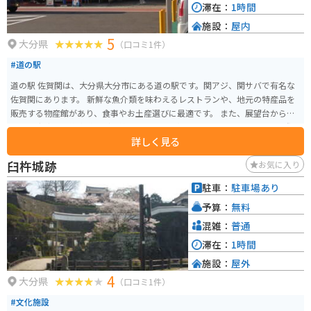
滞在：
1時間
施設：
屋内
5
大分県
（口コミ1件）
#道の駅
道の駅 佐賀関は、大分県大分市にある道の駅です。関アジ、関サバで有名な
佐賀関にあります。 新鮮な魚介類を味わえるレストランや、地元の特産品を
販売する物産館があり、食事やお土産選びに最適です。 また、展望台から
は、別府湾や豊後水道など、美しい景色を一望できます。バイクで訪れる際
詳しく見る
は、駐車場からの眺めも素晴らしく、ツーリングの休憩スポットとしてもお
すすめです。 道の駅 佐賀関は、新鮮な海の幸と美しい景色を楽しめる、魅力
臼杵城跡
お気に入り
的なスポットです。
駐車：
駐車場あり
予算：
無料
混雑：
普通
滞在：
1時間
施設：
屋外
4
大分県
（口コミ1件）
#文化施設