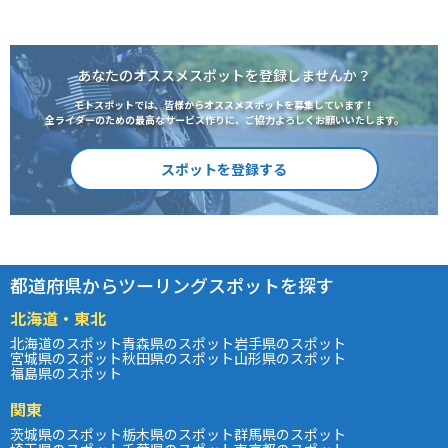
あなたのオススメスポットを登録しませんか？
モトスポットでは、皆様からオススメスポットを募集しています！
全ライダーのための最高なサービス作りに、ご協力よろしくお願いいたします。
スポットを登録する
都道府県からツーリングスポットを探す
北海道・東北
北海道のスポット
青森県のスポット
岩手県のスポット
宮城県のスポット
秋田県のスポット
山形県のスポット
福島県のスポット
関東
茨城県のスポット
栃木県のスポット
群馬県のスポット