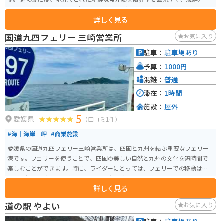
魚の煮付けなど、地元の食材を使った料理を提供するレストランがあります。
詳しく見る
また、みかんやデコポンなど、佐伯市特産の柑橘類も販売されています。 バ
イクで訪れる場合、道の駅の駐車場には、バイク専用の駐車スペースがあり
国道九四フェリー 三崎営業所
お気に入り
ます。また、道の駅周辺には、リアス式海岸を走る風光明媚なツーリングコ
ースがいくつかあります。 道の駅 みつは、美しい景色と新鮮な海の幸を満喫
駐車：
駐車場あり
できる道の駅です。佐伯市を訪れる際は、ぜひ立ち寄ってみてください。
予算：
1000円
混雑：
普通
滞在：
1時間
施設：
屋外
5
愛媛県
（口コミ1件）
#海｜海岸｜岬
#商業施設
愛媛県の国道九四フェリー三崎営業所は、四国と九州を結ぶ重要なフェリー
港です。フェリーを使うことで、四国の美しい自然と九州の文化を短時間で
楽しむことができます。特に、ライダーにとっては、フェリーでの移動は最
適な選択肢。険しい山道や素晴らしい海岸線を走った後、バイクをフェリー
詳しく見る
に乗せて九州へ簡単にアクセスできます。フェリーは車両も積載できるた
め、バイクや自転車の移動がスムーズです。海の上からの景色も素敵です。
道の駅 やよい
お気に入り