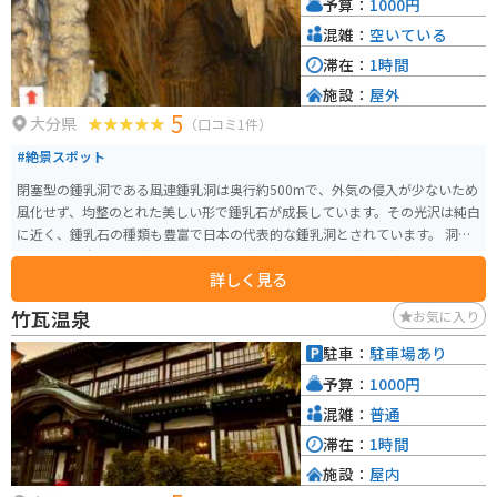
予算：
1000円
混雑：
空いている
滞在：
1時間
施設：
屋外
5
大分県
（口コミ1件）
#絶景スポット
閉塞型の鍾乳洞である風連鍾乳洞は奥行約500mで、外気の侵入が少ないため
風化せず、均整のとれた美しい形で鍾乳石が成長しています。その光沢は純白
に近く、鍾乳石の種類も豊富で日本の代表的な鍾乳洞とされています。 洞内
の風景は四次元の世界を感じさせるほど壮大で、「天上界」の無数に垂れ下
詳しく見る
がる鍾乳管、「霊妙閣」の無数の石筍群、「瑞雲の滝」の滝壺、「仙人の
庭」など独特の形をした鍾乳石が広がっています。 洞穴内は一定の温度に保
竹瓦温泉
お気に入り
たれており、夏は涼しくて冬は暖かい天然のエアコンのような環境です。大
正15年（1926年）2月14日に発見され、同年の昭和2年4月4日に「風連洞
駐車：
駐車場あり
窟」として国の天然記念物に指定されました。発見当時の入洞口は深検洞と
予算：
1000円
して保存されています。 駐車場から洞窟センターまでの遊散歩道は四季折々
に色を変える美しい山々に囲まれ、春の桜や椿など、洞内とは違った自然の
混雑：
普通
美しさを楽しむこともできます。
滞在：
1時間
施設：
屋内