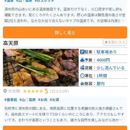
#温泉
#山｜高原
#珍スポット
湯布院の山あいにある温泉施設です。温泉だけでなく、火口見学や蒸し卵も
堪能できます。見どころがたくさんあります。肝心の温泉は酸性度の高さが全
国2位と言われ、なかなか巡り合えないタイプの温泉です。大浴場は内湯と露
天風呂の選択を迫られますが、露天の解放感はたまらないので、是非露天に
詳しく見る
入って頂きたいです。 温泉までは車やバイクでしか行くことができません
が、公共交通機関を利用する場合は、JR湯布院駅からタクシーで約15分で
高天原
お気に入り
す。
駐車：
駐車場あり
予算：
4000円
混雑：
少し混んでいる
滞在：
1時間
施設：
屋内
5
大分県
（口コミ1件）
#食事処
#山｜高原
#お肉
#お酒
別府市と湯布院の間にある、塚原高原に位置する老舗の炭火焼き鶏屋さんで
す。由布岳スマートICを降りて5分くらいのところにあり、アクセスもしやす
いです。まわりが高原ということもあり、雄大な自然を楽しみながら向かう
ことができます。炭火焼き鶏のの他にご飯やお味噌汁、お酒もあります。知る