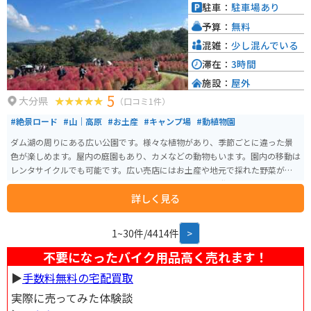
駐車：
駐車場あり
予算：
無料
混雑：
少し混んでいる
滞在：
3時間
施設：
屋外
5
大分県
（口コミ1件）
#絶景ロード
#山｜高原
#お土産
#キャンプ場
#動植物園
ダム湖の周りにある広い公園です。様々な植物があり、季節ごとに違った景
色が楽しめます。屋内の庭園もあり、カメなどの動物もいます。園内の移動は
レンタサイクルでも可能です。広い売店にはお土産や地元で採れた野菜が売
っているのでお買い物を楽しむこともできます。山道を登ったところにあ
詳しく見る
り、道中の景色も見どころです。
1~30件/4414件
>
不要になったバイク用品高く売れます！
▶︎
手数料無料の宅配買取
実際に売ってみた体験談