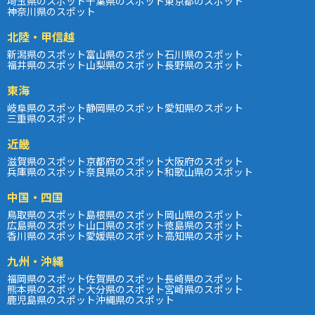
埼玉県のスポット
千葉県のスポット
東京都のスポット
神奈川県のスポット
北陸・甲信越
新潟県のスポット
富山県のスポット
石川県のスポット
福井県のスポット
山梨県のスポット
長野県のスポット
東海
岐阜県のスポット
静岡県のスポット
愛知県のスポット
三重県のスポット
近畿
滋賀県のスポット
京都府のスポット
大阪府のスポット
兵庫県のスポット
奈良県のスポット
和歌山県のスポット
中国・四国
鳥取県のスポット
島根県のスポット
岡山県のスポット
広島県のスポット
山口県のスポット
徳島県のスポット
香川県のスポット
愛媛県のスポット
高知県のスポット
九州・沖縄
福岡県のスポット
佐賀県のスポット
長崎県のスポット
熊本県のスポット
大分県のスポット
宮崎県のスポット
鹿児島県のスポット
沖縄県のスポット