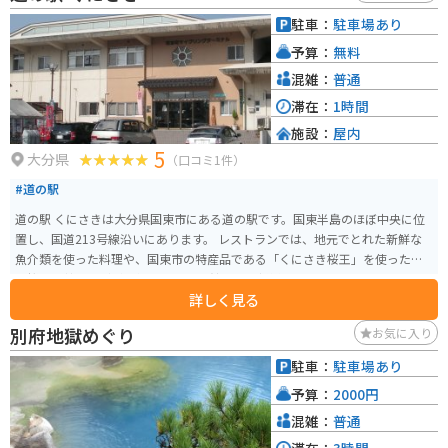
から、観光の拠点としても便利です。臼杵石仏や臼杵城跡など、見どころ満載
駐車：
駐車場あり
なので、歴史好きの方にもおすすめです。
予算：
無料
混雑：
普通
滞在：
1時間
施設：
屋内
5
大分県
（口コミ1件）
#道の駅
道の駅 くにさきは大分県国東市にある道の駅です。国東半島のほぼ中央に位
置し、国道213号線沿いにあります。 レストランでは、地元でとれた新鮮な
魚介類を使った料理や、国東市の特産品である「くにさき桜王」を使った
「桜王豚丼」などが人気です。 物産館では、新鮮な野菜や果物、地元産の加
詳しく見る
工品などが販売されています。国東半島は「仏像の里」としても知られてお
り、仏像に関連するお土産も人気です。 バイクで訪れる場合、道の駅 くにさ
別府地獄めぐり
お気に入り
きは駐車場も広く、休憩場所として最適です。国東半島は海岸線沿いを走る
ルートが人気で、景色を楽しみながらツーリングを楽しむことができます。
駐車：
駐車場あり
道の駅 くにさきはその休憩ポイントとしてもおすすめです。 国東半島には、
予算：
2000円
六郷満山と呼ばれる寺院群や、熊野磨崖仏など、歴史的な観光スポットが多
くあります。道の駅 くにさきを拠点に、これらの観光スポットを巡るのもお
混雑：
普通
すすめです。