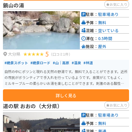
鍋山の湯
お気に入り
駐車：
駐車場あり
予算：
無料
混雑：
空いている
滞在：
0.5時間
施設：
屋外
5
大分県
（口コミ1件）
#絶景スポット
#絶景ロード
#山｜高原
#温泉
#林道
自然の中にポツンと現れる天然の野湯です。無料で入ることができます。近所
の市民がボランティアで手入れを行っているようです。泉質がとてもよく、
ミルキーブルーの柔らかいお湯を楽しむことができます。刺激のある酸性泉
と強い硫黄の香りがあります。更衣室はなく、男女混浴となります。女性は足
詳しく見る
湯のみがオススメです。明礬の繁華街から車やバイクで約10分ほど山道を登
ったところにあります。道はかなりガタガタなので注意してください。
道の駅 おおの（大分県）
お気に入り
駐車：
駐車場あり
予算：
無料
混雑：
普通