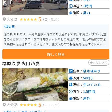
滞在：
1時間
施設：
屋内
5
大分県
（口コミ1件）
#道の駅
道の駅 おおのは、大分県豊後大野市にある道の駅です。耶馬渓・玖珠・九重
をめぐるドライブコースの休憩スポットとして最適です。 地元の新鮮な野菜
や果物が販売されている直売所や、豊後大野市の特産品を販売するショップ
があります。 また、レストランでは、地元の食材を使った料理を楽しむこと
詳しく見る
ができます。おおの黒豚や原木しいたけなど、豊後大野市ならではの味が堪能
できます。 バイクで訪れる場合、道の駅には広い駐車場が完備されているの
塚原温泉 火口乃泉
お気に入り
で安心です。ツーリングの休憩地点として、ぜひ立ち寄ってみてください。道
の駅の周辺には、雄大な自然が広がっており、耶馬渓や九重連山など、景勝
駐車：
駐車場あり
地へのアクセスも良好です。 【おすすめポイント】 * 地元の新鮮な野菜や果
予算：
500円
物を購入できる * 豊後大野市の特産品をお土産にできる * 地元の食材を使っ
た料理が楽しめる * バイク駐車場が広い * 耶馬渓や九重連山など、周辺の観
混雑：
空いている
光スポットへのアクセスが良い
滞在：
1.5時間
施設：
屋外
5
大分県
（口コミ1件）