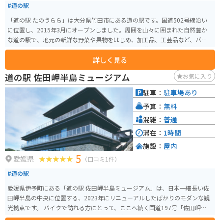
#道の駅
「道の駅 たのうらら」は大分県竹田市にある道の駅です。国道502号線沿い
に位置し、2015年3月にオープンしました。周囲を山々に囲まれた自然豊か
な道の駅で、地元の新鮮な野菜や果物をはじめ、加工品、工芸品など、バラ
エティ豊かな品揃えが魅力です。 特におすすめは、竹田市のブランド牛「豊
詳しく見る
後牛」を使った料理の数々。コロッケやメンチカツなどの定番メニューか
ら、レストランではステーキなども楽しめます。また、大分県の名産品であ
道の駅 佐田岬半島ミュージアム
お気に入り
る「かぼす」を使ったソフトクリームやドリンクも人気です。バイクで訪れ
る際は、広々とした駐車場があるので安心です。ツーリングの休憩に、食事
駐車：
駐車場あり
や買い物を楽しんでみてはいかがでしょうか。 周辺には、岡城阯などの歴史
予算：
無料
的な観光スポットや、長湯温泉などの温泉地もあります。道の駅を拠点に、
竹田市の観光を満喫するのもおすすめです。
混雑：
普通
滞在：
1時間
施設：
屋内
5
愛媛県
（口コミ1件）
#道の駅
愛媛県伊予町にある「道の駅 佐田岬半島ミュージアム」は、日本一細長い佐
田岬半島の中央に位置する、2023年にリニューアルしたばかりのモダンな観
光拠点です。 バイクで訪れる方にとって、ここへ続く国道197号「佐田岬メロ
ディーライン」は外せない快走路です。適度なカーブとアップダウンが続き、