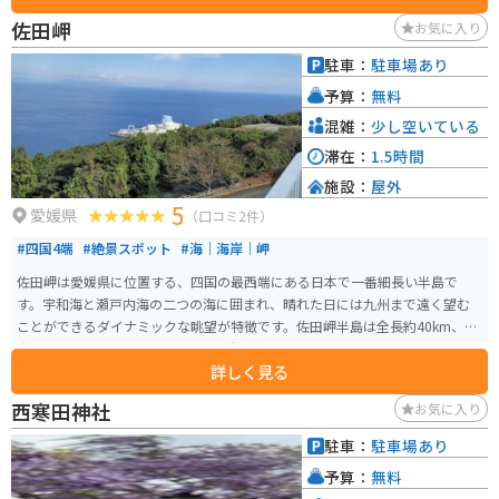
佐田岬
お気に入り
駐車：
駐車場あり
予算：
無料
混雑：
少し空いている
滞在：
1.5時間
施設：
屋外
5
愛媛県
（口コミ2件）
#四国4端
#絶景スポット
#海｜海岸｜岬
佐田岬は愛媛県に位置する、四国の最西端にある日本で一番細長い半島で
す。宇和海と瀬戸内海の二つの海に囲まれ、晴れた日には九州まで遠く望む
ことができるダイナミックな眺望が特徴です。佐田岬半島は全長約40km、最
大幅6.4km、最小幅0.8kmという日本一細長い地形をしており、その地域は八
詳しく見る
幡浜市、伊方町、西予市旧三瓶町区域で構成されています。 佐田岬灯台は、
白亜の美しい建物で、夕暮れ時には海に溶けていく夕日を見ることができ、
西寒田神社
お気に入り
日中とは異なる美しいロケーションを楽しむことができます。灯台までは駐
車場から徒歩で20〜30分。灯台までの道はアップダウンもあり少し疲れます
駐車：
駐車場あり
が、灯台につくとその疲れも吹き飛びます。岬からの眺めは素晴らしく、宇
予算：
無料
和海のおだやかな景観を楽しめます。 他にも、地形を活かした絶景や地元グ