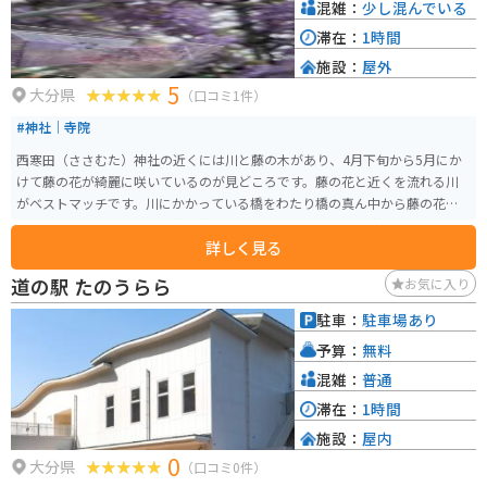
ルメを堪能することができます。また、「佐田岬メロディーライン」と呼ば
混雑：
少し混んでいる
れる国道197号線は、左右に瀬戸内海と宇和海を見下ろす風光明媚なドライ
滞在：
1時間
ブ・ツーリングコースが楽しめます。
施設：
屋外
5
大分県
（口コミ1件）
#神社｜寺院
西寒田（ささむた）神社の近くには川と藤の木があり、4月下旬から5月にか
けて藤の花が綺麗に咲いているのが見どころです。藤の花と近くを流れる川
がベストマッチです。川にかかっている橋をわたり橋の真ん中から藤の花を
見ると上から見る形になり藤の花の絨毯の上にいるような感覚になります。
詳しく見る
道の駅 たのうらら
お気に入り
駐車：
駐車場あり
予算：
無料
混雑：
普通
滞在：
1時間
施設：
屋内
0
大分県
（口コミ0件）