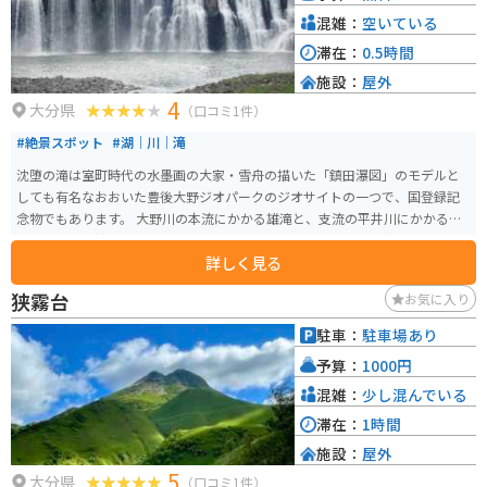
時間ほどで完了し、女性の登山者も多く訪れます。 さらに、由布岳は「ブロ
混雑：
空いている
ッケン現象」が体験できる数少ない山の一つでもあります。これは、太陽を
滞在：
0.5時間
背に立った時に自分の影が前方の雲や霧に巨大に映り、その周囲に色のつい
施設：
屋外
た光の輪が見える現象です。 アクセスも良く、由布市に近づくに連れてその
4
雄大な姿が現れ、高速道路を使用する場合でも、迫力ある姿が見えます。ま
大分県
（口コミ1件）
た、由布市と別府市を結ぶ下道ルートは、林や湿地を縫うようにして通り、
#絶景スポット
#湖｜川｜滝
壮大な景色を堪能できます。
沈堕の滝は室町時代の水墨画の大家・雪舟の描いた「鎮田瀑図」のモデルと
しても有名なおおいた豊後大野ジオパークのジオサイトの一つで、国登録記
念物でもあります。 大野川の本流にかかる雄滝と、支流の平井川にかかる雌
滝からなり、雄滝は幅約100ｍ、高さは約20ｍあります。その姿はまるで滝が
詳しく見る
2段重ねになっているような、とても不思議な情景を表出し、撮影スポットと
しても大人気です。 明治時代に建てられ、近代文化遺産に認定されている石
狭霧台
お気に入り
造の沈堕発電所も、沈堕の滝に隣接しています。
駐車：
駐車場あり
予算：
1000円
混雑：
少し混んでいる
滞在：
1時間
施設：
屋外
5
大分県
（口コミ1件）