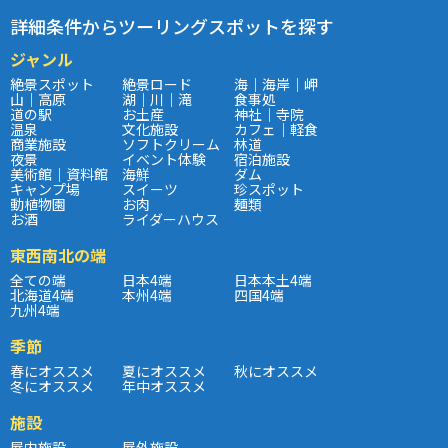
詳細条件からツーリングスポットを探す
ジャンル
絶景スポット
絶景ロード
海｜海岸｜岬
山｜高原
湖｜川｜滝
食事処
道の駅
お土産
神社｜寺院
温泉
文化施設
カフェ｜軽食
商業施設
ソフトクリーム
林道
夜景
イベント体験
宿泊施設
美術館｜資料館
海鮮
ダム
キャンプ場
スイーツ
珍スポット
動植物園
お肉
麺類
お酒
ライダーハウス
東西南北の端
全ての端
日本4端
日本本土4端
北海道4端
本州4端
四国4端
九州4端
季節
春にオススメ
夏にオススメ
秋にオススメ
冬にオススメ
年中オススメ
施設
屋内施設
屋外施設