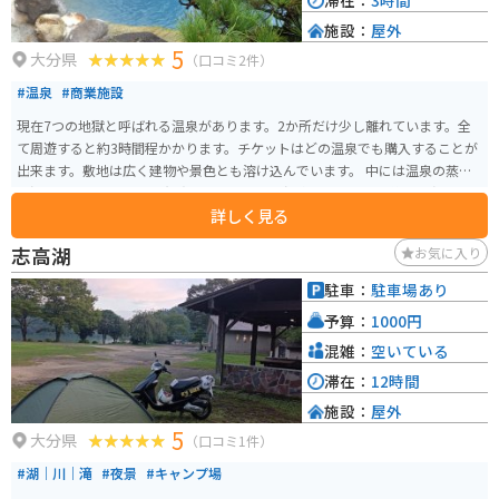
滞在：
3時間
施設：
屋外
5
大分県
（口コミ2件）
#温泉
#商業施設
現在7つの地獄と呼ばれる温泉があります。2か所だけ少し離れています。全
て周遊すると約3時間程かかります。チケットはどの温泉でも購入することが
出来ます。敷地は広く建物や景色とも溶け込んでいます。 中には温泉の蒸気
の温かさを利用しワニを飼育していたりする温泉もあります。約100度の噴き
詳しく見る
出す温泉があったり、和風の庭園のようですが実は泥がプクプクと沸いてい
る温泉や、少し怖い色の血の池地獄など、どの温泉も見応えがあります。 大
志高湖
お気に入り
分で一番と言って良いくらい定番の観光スポットなので、オススメです。
駐車：
駐車場あり
予算：
1000円
混雑：
空いている
滞在：
12時間
施設：
屋外
5
大分県
（口コミ1件）
#湖｜川｜滝
#夜景
#キャンプ場