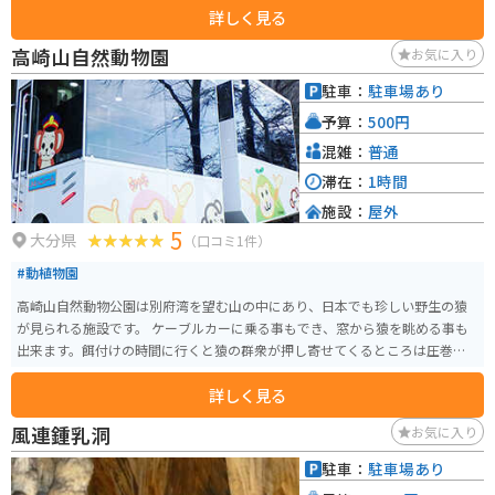
詳しく見る
時速50kmで走行するとタイヤの振動で音楽が聞こえる仕掛けが施されていま
す。施設内には、北に瀬戸内海、南に宇和海を一望できるパノラマ展望デッ
高崎山自然動物園
お気に入り
キがあり、半島特有の「両側に海が見える」ダイナミックな景色を楽しめる
のが魅力です。 グルメの注目は、地元のブランド魚「岬（はな）あじ・岬さ
駐車：
駐車場あり
ば」を使用した海鮮丼や、特産のしらすをたっぷり使ったメニューです。ま
予算：
500円
た、伊方町特産の柑橘系ソフトクリームやジュースも充実しており、ツーリ
ングの疲れを癒やすのに最適です。 併設されたミュージアムでは半島の歴史
混雑：
普通
や文化を深く学べるほか、周囲には風力発電の巨大な風車が並ぶ「せと風の
滞在：
1時間
丘パーク」もあり、愛車と一緒にフォトジェニックな写真を撮ることもでき
施設：
屋外
ます。四国最西端の灯台を目指す旅の、最高の中継地点としておすすめです。
5
大分県
（口コミ1件）
#動植物園
高崎山自然動物公園は別府湾を望む山の中にあり、日本でも珍しい野生の猿
が見られる施設です。 ケーブルカーに乗る事もでき、窓から猿を眺める事も
出来ます。餌付けの時間に行くと猿の群衆が押し寄せてくるところは圧巻で
す。
詳しく見る
風連鍾乳洞
お気に入り
駐車：
駐車場あり