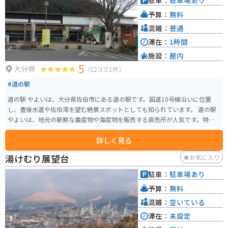
駐車：
駐車場あり
予算：
無料
混雑：
普通
滞在：
1時間
施設：
屋内
5
大分県
（口コミ1件）
#道の駅
道の駅 やよいは、大分県佐伯市にある道の駅です。国道10号線沿いに位置
し、豊後水道や佐伯湾を望む絶景スポットとしても知られています。 道の駅
やよいは、地元の新鮮な農産物や海産物を販売する直売所が人気です。特
に、佐伯湾で獲れる新鮮な魚介類はおすすめです。レストランでは、地元の
詳しく見る
食材をふんだんに使った料理を楽しむことができます。また、展望台から
は、豊後水道や佐伯湾を一望でき、晴れた日には四国まで見渡せることもあ
湯けむり展望台
お気に入り
ります。 バイクで訪れる場合、道の駅 やよいは、駐車場も広く、休憩場所と
しても最適です。周辺には、リアス式海岸が続く美しい海岸線が続くため、
駐車：
駐車場あり
ツーリングの拠点としてもおすすめです。道の駅 やよいで休憩がてら、地元
予算：
無料
の特産品を味わってみてはいかがでしょうか。
混雑：
空いている
滞在：
未設定