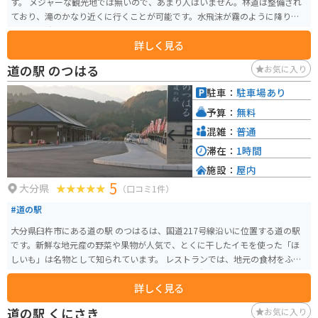
す。 メジャーな観光地では無いので、あまり人はいません。林道は整備され
ており、滝のかなり近くに行くことが可能です。水飛沫が霧のように降り注
ぐので、油断していると濡れます。
詳しく見る
道の駅 のつはる
お気に入り
駐車：
駐車場あり
予算：
無料
混雑：
普通
滞在：
1時間
施設：
屋内
5
大分県
（口コミ1件）
#道の駅
大分県臼杵市にある道の駅 のつはるは、国道217号線沿いに位置する道の駅
です。新鮮な地元産の野菜や果物が人気で、とくに干したイモを使った「ほ
しいも」は名物として知られています。 レストランでは、地元の食材をふん
だんに使った料理を楽しむことができ、中でも、大分名物のとり天を使った
詳しく見る
定食が人気です。また、お土産コーナーも充実しており、地元の特産品を多
数取り揃えています。バイクで訪れる際は、広くて停めやすい駐車場がある
道の駅 くにさき
お気に入り
ので安心です。 道の駅 のつはるは、周辺に歴史的な観光スポットも多いこと