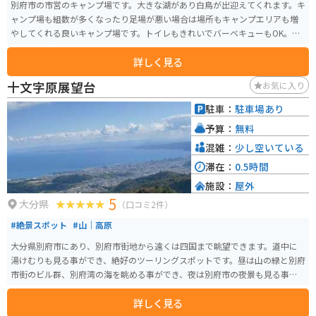
別府市の市営のキャンプ場です。大きな湖があり白鳥が出迎えてくれます。キ
ャンプ場も組数が多くなったり足場が悪い場合は場所もキャンプエリアも増
やしてくれる良いキャンプ場です。トイレもきれいでバーベキューもOK。管
理員さんも優しいです。
詳しく見る
十文字原展望台
お気に入り
駐車：
駐車場あり
予算：
無料
混雑：
少し空いている
滞在：
0.5時間
施設：
屋外
5
大分県
（口コミ2件）
#絶景スポット
#山｜高原
大分県別府市にあり、別府市街地から遠くは四国まで眺望できます。道中に
湯けむりも見る事ができ、絶好のツーリングスポットです。昼は山の緑と別府
市街のビル群、別府湾の海を眺める事ができ、夜は別府市の夜景も見る事が
できます。
詳しく見る