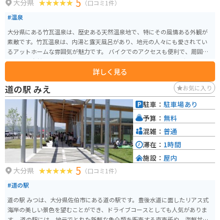
5
大分県
（口コミ1件）
#温泉
大分県にある竹瓦温泉は、歴史ある天然温泉地で、特にその風情ある外観が
素敵です。竹瓦温泉は、内湯と露天風呂があり、地元の人々にも愛されてい
るアットホームな雰囲気が魅力です。 バイクでのアクセスも便利で、周囲に
は美しい自然環境が広がっているため、ツーリングにも最適です。温泉の周
詳しく見る
辺には、竹瓦温泉の景観を楽しむための散策路や、地元の食材を使った飲食
店も点在しています。 また、竹瓦温泉の近くには別府市があり、他の温泉や
道の駅 みえ
お気に入り
観光スポットへのアクセスも良好です。バイクでの移動を楽しみつつ、ぜひ
立ち寄ってリフレッシュしてください。
駐車：
駐車場あり
予算：
無料
混雑：
普通
滞在：
1時間
施設：
屋内
5
大分県
（口コミ1件）
#道の駅
道の駅 みつは、大分県佐伯市にある道の駅です。豊後水道に面したリアス式
海岸の美しい景色を望むことができ、ドライブコースとしても人気がありま
す。 道の駅には、地元でとれた新鮮な魚介類を販売する直売所や、海鮮丼や