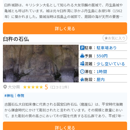
臼杵城跡は、キリシタン大名として知られる大友宗麟の居城で、丹生島城や
亀城とも呼ばれています。城は元々臼杵湾に浮かぶ丹生島に永禄5年（1562
年）に築かれました。築城当時は孤島上の城郭で、周囲の海が天然の要害と
なり、堅固な防御を誇っていました。 大友氏の後、福原直高、太田一吉が城
詳しく見る
主を務め、慶長5年（1600年）からは稲葉氏が15代にわたり居城とし、臼杵
藩を治めました。廃藩置県後の明治6年（1873年）に城は廃城と決定され取
臼杵の石仏
お気に入り
り壊されました。 城内には石垣に刻まれたアルファベットのような文字、礼
拝所、城下にあったキリシタンの修練所などが存在していたとされていま
駐車：
駐車場あり
す。その後、本丸と二の丸は公園地となり、現在は2つの櫓、書院の庭園の一
予算：
550円
部、石垣などが残されています。 現在、城跡は陸続きになった島上にある臼
杵公園として整備されており、市民の憩いの場となっています。公園は約100
混雑：
少し空いている
0本の桜が咲く県南有数の花見スポットでもあり、春にはその美しさが特に堪
滞在：
1時間
能できます。また、二の丸に畳櫓が、本丸に切妻造りの卯寅口門脇櫓が現存
施設：
屋内
しています。
5
大分県
（口コミ1件）
#神社｜寺院
古園石仏大日如来像に代表される国宝臼杵石仏（磨崖仏）は、平安時代後期
から鎌倉時代にかけて彫刻されたと言われています。その規模と数量におい
て、また彫刻の質の高さにおいてわが国を代表する石仏群であり、平成7年6
月15日には磨崖仏としては全国初、59体が国宝に指定されました。
詳しく見る