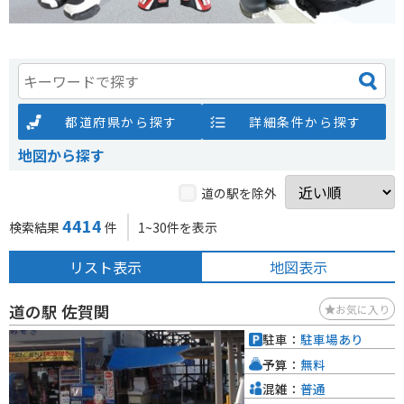
都道府県から探す
詳細条件から探す
地図から探す
道の駅を除外
4414
検索結果
件
1~30件を表示
リスト表示
地図表示
道の駅 佐賀関
お気に入り
駐車：
駐車場あり
予算：
無料
混雑：
普通