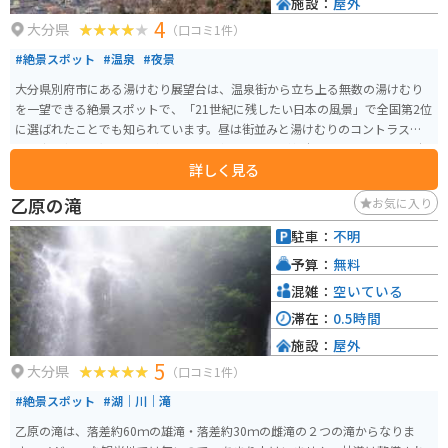
施設：
屋外
4
大分県
（口コミ1件）
#絶景スポット
#温泉
#夜景
大分県別府市にある湯けむり展望台は、温泉街から立ち上る無数の湯けむり
を一望できる絶景スポットで、「21世紀に残したい日本の風景」で全国第2位
に選ばれたことでも知られています。昼は街並みと湯けむりのコントラス
ト、夜は灯りと湯けむりが織りなす幻想的な景色が魅力で、2010年には日本
詳しく見る
夜景遺産にも認定されています。土日祝の夜にはライトアップも行われ、よ
り情緒ある風景を楽しめます。 背後には鶴見岳や扇山も望め、360度のパノ
乙原の滝
お気に入り
ラマが広がります。冬は湯けむりがより白く際立ち見応えが増します。駐車場
は台数が限られ、周辺は住宅街の狭い坂道のため運転には注意が必要です
駐車：
不明
が、ツーリングの立ち寄りスポットとしてもおすすめです。
予算：
無料
混雑：
空いている
滞在：
0.5時間
施設：
屋外
5
大分県
（口コミ1件）
#絶景スポット
#湖｜川｜滝
乙原の滝は、落差約60ｍの雄滝・落差約30ｍの雌滝の２つの滝からなりま