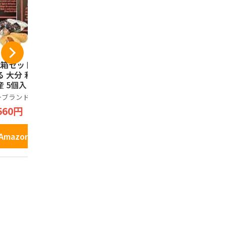
2箱セット】 ざび
別府銘菓 焼やせうま
[ 2個セット
る 大分 和菓子 お
（24枚入）
り天せんべい
産 5個入り
お菓子 大分
別府銘菓
土産 庶民の
ーブランド品
ノーブランド
1,296円
料理の味わ
560円
2,730円
Amazonで見る
Amazonで見る
Amazo