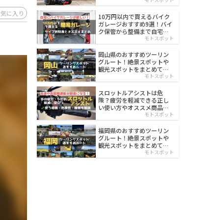
イルド
お気に入り
10万円以内で買えるバイク
ガレージおすすめ9選！バイ
ク保管から整備まで自宅で
楽々
モトスポット
岡山県のおすすめツーリン
グルート！絶景スポットや
観光スポットをまとめて紹
介
モトスポット
スロットルアシストは危
険？疲労を軽減できる正し
い使い方やオススメ商品を
紹介
モトスポット
福岡県のおすすめツーリン
グルート！絶景スポットや
観光スポットをまとめて紹
介
モトスポット