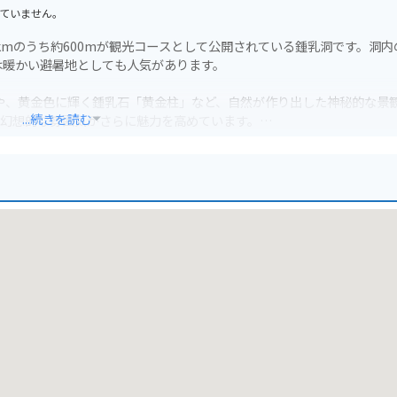
ていません。
kmのうち約600mが観光コースとして公開されている鍾乳洞です。洞内
は暖かい避暑地としても人気があります。
」や、黄金色に輝く鍾乳石「黄金柱」など、自然が作り出した神秘的な景
...続きを読む
、幻想的な雰囲気がさらに魅力を高めています。
ども点在しており、ツーリングの休憩場所としても最適です。風連鍾乳