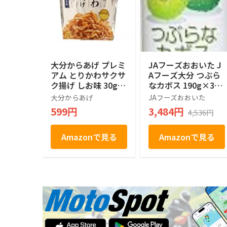
大分からあげ プレミ
JAフーズおおいた J
アム とりかわサクサ
Aフーズ大分 つぶら
ク揚げ しお味 30g
なカボス 190g×30
おつまみ おやつ ス
本
大分からあげ
JAフーズおおいた
ナック からあげ専門
599円
3,484円
4,536円
店
Amazonで見る
Amazonで見る