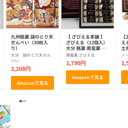
九州銘菓 謎のとり天
【 ざびえる本舗 】
【
せんべい（30枚入
ざびえる（12個入）
え
り）
大分 銘菓 南蛮菓 和
土
洋折衷菓子
大分 謎のとり天せん
南蛮菓 ざびえる
ノ
べい
1,790円
1,
2,208円
Amazonで見る
Amazonで見る