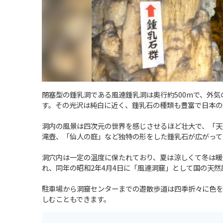
閉塞型の鍾乳洞である風連鍾乳洞は奥行約500mで、外
す。その光沢は純白に近く、鍾乳石の種類も豊富で日本の
洞内の風景は四次元の世界を感じさせるほど壮大で、「天
滝壺、「仙人の庭」など独特の形をした鍾乳石が広がって
洞穴内は一定の温度に保たれており、夏は涼しくて冬は暖か
れ、同年の昭和2年4月4日に「風連洞窟」として国の天
駐車場から洞窟センターまでの遊散歩道は四季折々に色を
しむこともできます。