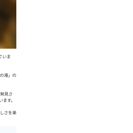
ていま
の滝」の
に発見さ
います。
しさを楽