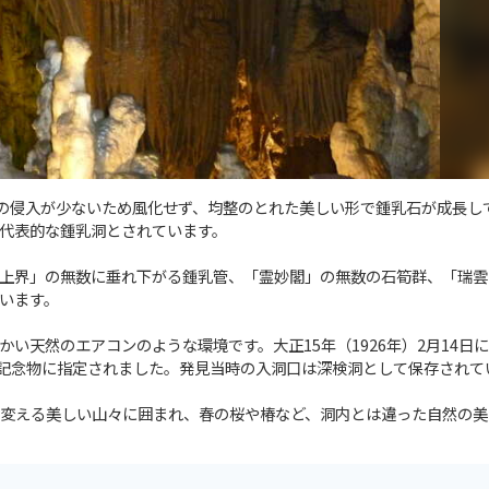
気の侵入が少ないため風化せず、均整のとれた美しい形で鍾乳石が成長し
代表的な鍾乳洞とされています。
上界」の無数に垂れ下がる鍾乳管、「霊妙閣」の無数の石筍群、「瑞雲
います。
い天然のエアコンのような環境です。大正15年（1926年）2月14日
然記念物に指定されました。発見当時の入洞口は深検洞として保存されて
変える美しい山々に囲まれ、春の桜や椿など、洞内とは違った自然の美