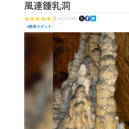
風連鍾乳洞
5
（口コミ1件）
#絶景スポット