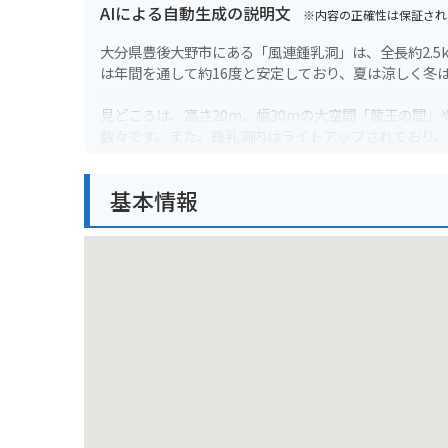
AIによる自動生成の説明文
※内容の正確性は保証され
大分県豊後大野市にある「風連鍾乳洞」は、全長約2.5
は年間を通して約16度と安定しており、夏は涼しく冬
見どころは、高さ20m、幅30mの大空間「龍王の間
数々です。また、鍾乳洞内はライトアップされており
周辺には、原尻の滝などの観光スポットや、道の駅な
基本情報
無料の駐車場と駐輪場が完備されています。