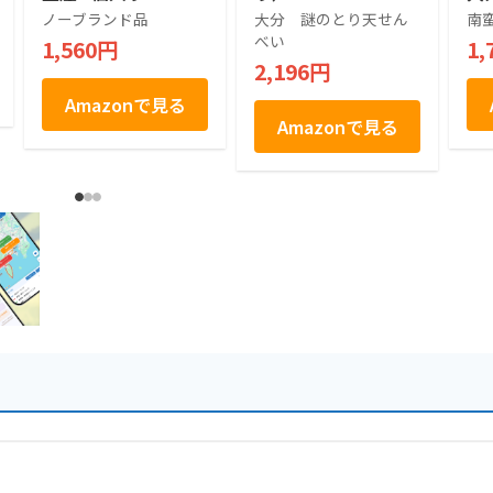
洋
ノーブランド品
大分 謎のとり天せん
南
べい
1,560円
1,
2,196円
Amazonで見る
Amazonで見る