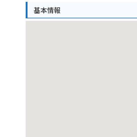
境内には、樹齢300年以上とされる大杉があり、パワ
基本情報
杵築市街地からも近く、アクセスも良好なので、観光