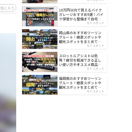
イルド
お気に入り
10万円以内で買えるバイク
ガレージおすすめ9選！バイ
ク保管から整備まで自宅で
楽々
モトスポット
岡山県のおすすめツーリン
グルート！絶景スポットや
観光スポットをまとめて紹
介
モトスポット
スロットルアシストは危
険？疲労を軽減できる正し
い使い方やオススメ商品を
紹介
モトスポット
福岡県のおすすめツーリン
グルート！絶景スポットや
観光スポットをまとめて紹
介
モトスポット