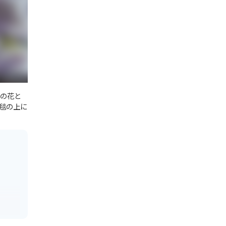
藤の花と
毯の上に