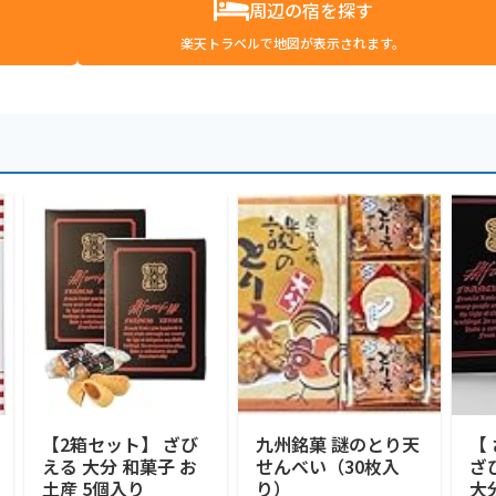
周辺の宿を探す
楽天トラベルで地図が表示されます。
【2箱セット】 ざび
九州銘菓 謎のとり天
【
える 大分 和菓子 お
せんべい（30枚入
ざ
土産 5個入り
り）
大