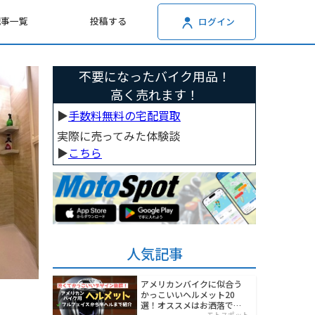
記事一覧
投稿する
ログイン
不要になったバイク用品！
高く売れます！
▶︎
手数料無料の宅配買取
実際に売ってみた体験談
▶︎
こちら
人気記事
アメリカンバイクに似合う
かっこいいヘルメット20
選！オススメはお洒落でワ
モトスポット