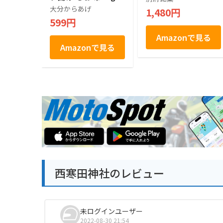
おつまみ おやつ ス
大分からあげ
1,480円
ナック からあげ専門
599円
店
Amazonで見る
Amazonで見る
西寒田神社のレビュー
未ログインユーザー
2022-08-30 21:54