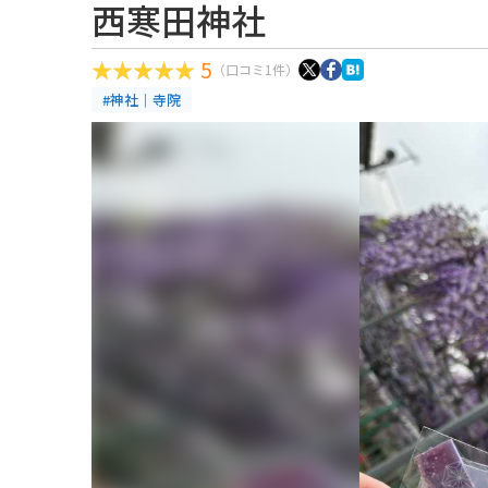
西寒田神社
5
（口コミ1件）
#神社｜寺院