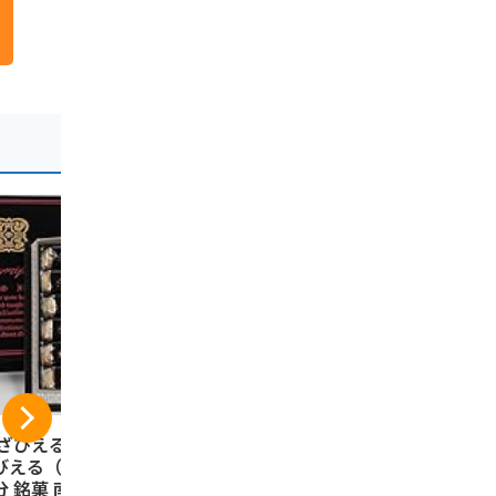
-19%
 ざびえる本舗 】
JAフーズおおいた J
柚子こしょ
びえる（12個入）
Aフーズ大分 つぶら
い（20枚入
分 銘菓 南蛮菓 和
なカボス 190g×30
大分