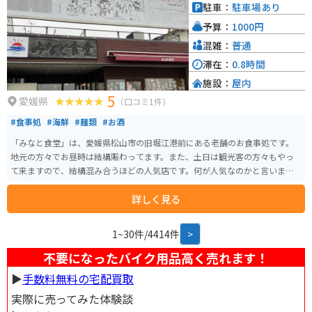
類を使った加工品も人気です。中でも、じゃこ天や鯛めしはぜひ味わいたい
駐車：
駐車場あり
一品と言えるでしょう。
予算：
1000円
混雑：
普通
滞在：
0.8時間
施設：
屋内
5
愛媛県
（口コミ1件）
#食事処
#海鮮
#麺類
#お酒
「みなと食堂」は、愛媛県松山市の旧堀江港前にある老舗のお食事処です。
地元の方々でお昼時は結構賑わってます。また、土日は観光客の方々もやっ
て来ますので、結構混み合うほどの人気店です。何が人気なのかと言います
と、松山名物の「鍋焼きうどん」です。四国と言えば、香川の「讃岐うど
詳しく見る
ん」が有名ですが、愛媛県、特に松山市でうどんと言えば「鍋焼きうどん」
です。ここのお店の「鍋焼きうどん」は、昔ながらのアルミの鍋に入ってい
て、甘めの出汁に浸った柔らかめのおうどんが、とっても美味しいです。ま
1~30件/4414件
>
た、おでんや各種定食類もありますので、みんなで楽しくワイワイやれるお
店だと思います。
不要になったバイク用品高く売れます！
▶︎
手数料無料の宅配買取
実際に売ってみた体験談