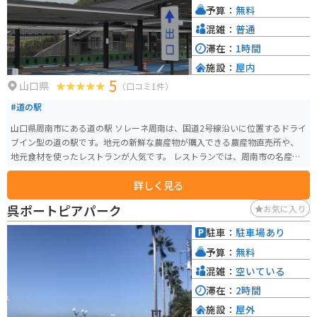
予算：
無料
混雑：
普通
滞在：
1時間
施設：
屋内
5
山口県
（口コミ1件）
#道の駅
山口県周南市にある道の駅 ソレーネ周南は、国道2号線沿いに位置するドライ
ブイン型の道の駅です。地元の新鮮な農産物が購入できる農産物直売所や、
地元食材を使ったレストランが人気です。 レストランでは、周南市の名産品
である「周南みかん」を使ったソフトクリームやジュースがおすすめです。
詳しく見る
また、地元産の新鮮な魚介類を使った料理も楽しむことができます。 バイク
で訪れる場合、道の駅には広々とした駐車場が完備されているので安心で
呉ポートピアパーク
お気に入り
す。道の駅 ソレーネ周南を拠点に、周辺の観光スポットを巡るのも良いでし
ょう。例えば、瀬戸内海国立公園に浮かぶ島々を巡る周防大島へのツーリン
駐車：
駐車場あり
グはいかがでしょうか。
予算：
無料
混雑：
空いている
滞在：
2時間
施設：
屋外