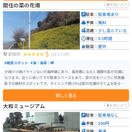
閏住の菜の花畑
お気に入り
駐車：
駐車場あり
予算：
無料
混雑：
少し混んでいる
滞在：
0.5時間
施設：
屋外
5
愛媛県
（口コミ1件）
#絶景スポット
#海｜海岸｜岬
夕焼け小焼けライン沿いの海岸線にあり、毎年春になると満開の菜の花畑に
なります。近くに狭いですが駐車スペースもあり、菜の花をバックに写真撮
影する絶好のスポットです。タイミング良ければ菜の花畑のすぐ上を走る予
讃線の列車も見ることができます。
詳しく見る
大和ミュージアム
お気に入り
駐車：
駐車場なし
予算：
500円
混雑：
普通