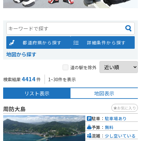
都道府県から探す
詳細条件から探す
地図から探す
道の駅を除外
4414
検索結果
件
1~30件を表示
リスト表示
地図表示
周防大島
お気に入り
駐車：
駐車場あり
予算：
無料
混雑：
少し空いている