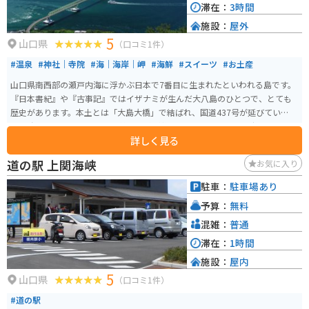
滞在：
3時間
施設：
屋外
5
山口県
（口コミ1件）
#温泉
#神社｜寺院
#海｜海岸｜岬
#海鮮
#スイーツ
#お土産
山口県南西部の瀬戸内海に浮かぶ日本で7番目に生まれたといわれる島です。
『日本書紀』や『古事記』ではイザナミが生んだ大八島のひとつで、とても
歴史があります。本土とは「大島大橋」で結ばれ、国道437号が延びていま
す。 島の周囲はシーサイドに快適な道が整備されているため、格好のツーリ
詳しく見る
ングコースとなっており「立岩」や「巌門」などの奇岩が見られます。ミカ
ンの栽培が盛んで特産物となっており、ご当地グルメのミカン鍋というのも
道の駅 上関海峡
お気に入り
あります。
駐車：
駐車場あり
予算：
無料
混雑：
普通
滞在：
1時間
施設：
屋内
5
山口県
（口コミ1件）
#道の駅