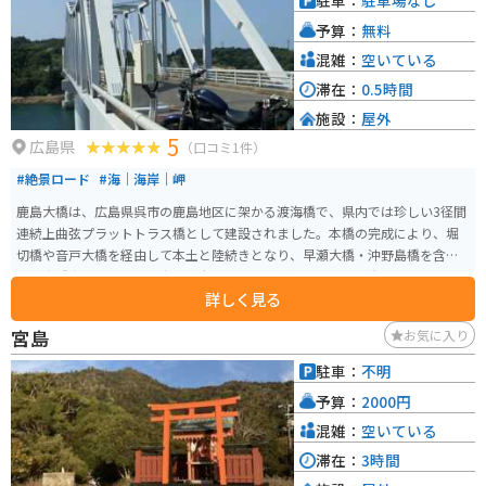
駐車：
駐車場なし
予算：
無料
混雑：
空いている
滞在：
0.5時間
施設：
屋外
5
広島県
（口コミ1件）
#絶景ロード
#海｜海岸｜岬
鹿島大橋は、広島県呉市の鹿島地区に架かる渡海橋で、県内では珍しい3径間
連続上曲弦プラットトラス橋として建設されました。本橋の完成により、堀
切橋や音戸大橋を経由して本土と陸続きとなり、早瀬大橋・沖野島橋を含む
江能倉橋島地域の主要な島々が本土化され、交通アクセスが大幅に向上しま
詳しく見る
した。 全長約340メートルの橋上や周辺からは、瀬戸内海の穏やかな海と
島々の美しい景観が広がり、晴れた日には青い海と空のコントラストが映え
宮島
お気に入り
る絶好のフォトスポットとなります。車やバイクでの訪問も可能で、海沿い
ツーリングの立ち寄り地点としても適しており、静かな海景色を楽しみなが
駐車：
不明
らの散策や写真撮影におすすめです。
予算：
2000円
混雑：
空いている
滞在：
3時間