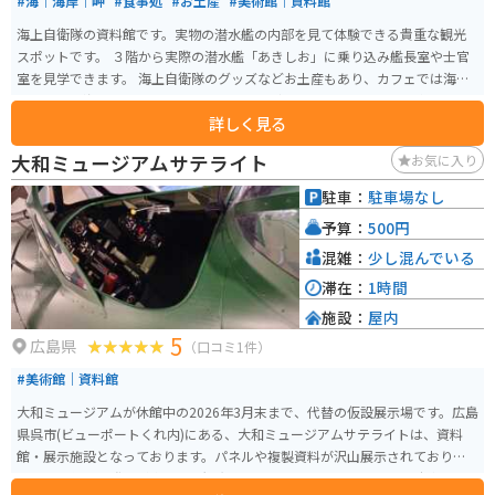
#海｜海岸｜岬
#食事処
#お土産
#美術館｜資料館
海上自衛隊の資料館です。実物の潜水艦の内部を見て体験できる貴重な観光
スポットです。 ３階から実際の潜水艦「あきしお」に乗り込み艦長室や士官
室を見学できます。 海上自衛隊のグッズなどお土産もあり、カフェでは海軍
カレーや掃海フロート、あきしおパフェなどオリジナルメニューも楽しめま
詳しく見る
す。 海沿いを走っていけば現役の潜水艦が停泊してることが多いので、タイ
ミングが良ければ見られます。
大和ミュージアムサテライト
お気に入り
駐車：
駐車場なし
予算：
500円
混雑：
少し混んでいる
滞在：
1時間
施設：
屋内
5
広島県
（口コミ1件）
#美術館｜資料館
大和ミュージアムが休館中の2026年3月末まで、代替の仮設展示場です。広島
県呉市(ビューポートくれ内)にある、大和ミュージアムサテライトは、資料
館・展示施設となっております。パネルや複製資料が沢山展示されており、
世代間関係なく誰もが楽しめる観光施設となっております。また、駐車場は