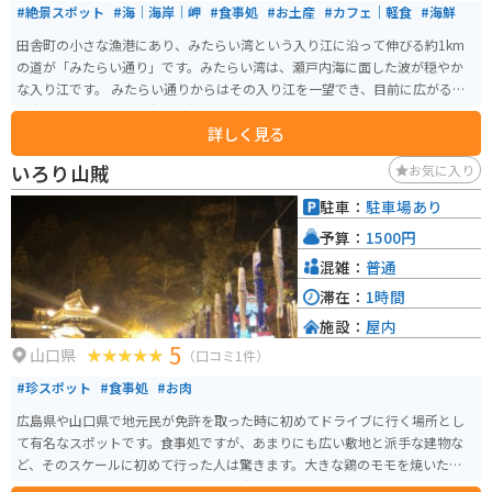
#絶景スポット
#海｜海岸｜岬
#食事処
#お土産
#カフェ｜軽食
#海鮮
田舎町の小さな漁港にあり、みたらい湾という入り江に沿って伸びる約1km
の道が「みたらい通り」です。みたらい湾は、瀬戸内海に面した波が穏やか
な入り江です。 みたらい通りからはその入り江を一望でき、目前に広がる青
い海と通りに対面する象鼻ヶ岬という岬に映える山の緑が目を癒し、 穏やか
詳しく見る
な風の音と潮の香りが心を落ち着かせてくれます。 また、少し歩けば、美味
しいコーヒーを淹れてくれるカフェや地元の食材を使用した料理でもてなし
いろり山賊
お気に入り
てくれる食堂もあり、 お腹も満たしてくれます。
駐車：
駐車場あり
予算：
1500円
混雑：
普通
滞在：
1時間
施設：
屋内
5
山口県
（口コミ1件）
#珍スポット
#食事処
#お肉
広島県や山口県で地元民が免許を取った時に初めてドライブに行く場所とし
て有名なスポットです。食事処ですが、あまりにも広い敷地と派手な建物な
ど、そのスケールに初めて行った人は驚きます。大きな鶏のモモを焼いた山賊
焼きや山賊むすび、山賊うどんなどが有名です。