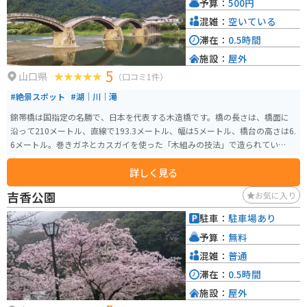
予算：
500円
混雑：
空いている
滞在：
0.5時間
施設：
屋外
5
山口県
（口コミ1件）
#絶景スポット
#湖｜川｜滝
錦帯橋は国指定の名勝で、日本を代表する木造橋です。橋の長さは、橋面に
沿って210メートル、直線で193.3メートル、幅は5メートル、橋台の高さは6.
6メートル。巻きガネとカスガイを使った「木組みの技法」で造られていま
す。
詳しく見る
吉香公園
お気に入り
駐車：
駐車場あり
予算：
無料
混雑：
普通
滞在：
0.5時間
施設：
屋外