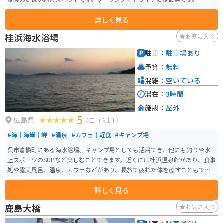
詳しく見る
桂浜海水浴場
お気に入り
駐車：
駐車場あり
予算：
無料
混雑：
空いている
滞在：
3時間
施設：
屋外
5
広島県
（口コミ1件）
#海｜海岸｜岬
#温泉
#カフェ｜軽食
#キャンプ場
呉市倉橋町にある海水浴場。キャンプ場としても活用でき、他にも釣りや水
上スポーツのSUPなど楽しむことできます。近くには桂浜温泉館があり、食事
処や露天風呂、温泉、カフェなどがあり、長旅で疲れた体を癒すこともで
き、お一人様、恋人同士、家族連れなど多くの方でも楽しめるスポットです。
詳しく見る
鹿島大橋
お気に入り