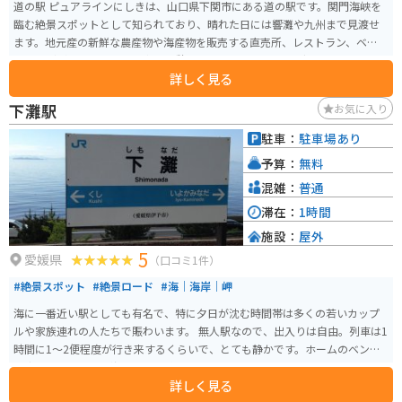
道の駅 ピュアラインにしきは、山口県下関市にある道の駅です。関門海峡を
臨む絶景スポットとして知られており、晴れた日には響灘や九州まで見渡せ
ます。地元産の新鮮な農産物や海産物を販売する直売所、レストラン、ベーカ
リーなどがあり、ドライブ中の休憩に最適です。 ツーリングで訪れる場合、
詳しく見る
道の駅には広々とした駐車場が完備されているので安心です。関門海峡を眺
めながら、地元グルメを堪能したり、お土産探しを楽しんでみてはいかがで
下灘駅
お気に入り
しょうか。周辺には、壇ノ浦や火の山公園など、歴史と自然を感じられる観
光スポットも点在しているので、バイクで巡るのもおすすめです。 道の駅で
駐車：
駐車場あり
購入できる名産品としては、地元で獲れた新鮮な魚介類や、下関名物のふぐ
予算：
無料
を使った加工品などが人気です。また、地元産の野菜や果物を使ったジャム
やジュースなども販売されています。
混雑：
普通
滞在：
1時間
施設：
屋外
5
愛媛県
（口コミ1件）
#絶景スポット
#絶景ロード
#海｜海岸｜岬
海に一番近い駅としても有名で、特に夕日が沈む時間帯は多くの若いカップ
ルや家族連れの人たちで賑わいます。 無人駅なので、出入りは自由。列車は1
時間に1〜2便程度が行き来するくらいで、とても静かです。ホームのベンチ
に座ってのんびりと海や夕日を眺めるのはとてもロマンチックです。
詳しく見る