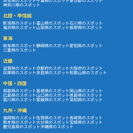
埼玉県のスポット
千葉県のスポット
東京都のスポット
神奈川県のスポット
北陸・甲信越
新潟県のスポット
富山県のスポット
石川県のスポット
福井県のスポット
山梨県のスポット
長野県のスポット
東海
岐阜県のスポット
静岡県のスポット
愛知県のスポット
三重県のスポット
近畿
滋賀県のスポット
京都府のスポット
大阪府のスポット
兵庫県のスポット
奈良県のスポット
和歌山県のスポット
中国・四国
鳥取県のスポット
島根県のスポット
岡山県のスポット
広島県のスポット
山口県のスポット
徳島県のスポット
香川県のスポット
愛媛県のスポット
高知県のスポット
九州・沖縄
福岡県のスポット
佐賀県のスポット
長崎県のスポット
熊本県のスポット
大分県のスポット
宮崎県のスポット
鹿児島県のスポット
沖縄県のスポット