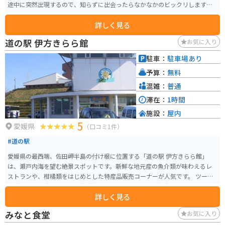
途中に突然出現するので、知らずに出会ったらなかなかのビックリします。
山賊うどん、山賊むすび、山賊焼きが有名です。席も色々あり、色だけでな
詳しく見る
くエンタメとしても面白いです。
道の駅 伊方きらら館
お気に入り
駐車：
駐車場あり
予算：
無料
混雑：
普通
滞在：
1時間
施設：
屋内
5
愛媛県
（口コミ1件）
#道の駅
愛媛県の最西端、佐田岬半島の付け根に位置する「道の駅 伊方きらら館」
は、瀬戸内海を望む絶景スポットです。新鮮な地元産の魚介類が味わえるレ
ストランや、柑橘類をはじめとした特産品販売コーナーが人気です。 ツーリ
ングで訪れる際は、きらら館駐車場にバイクを停めて、雄大な景色を眺めな
詳しく見る
がら休憩するのがおすすめです。佐田岬半島は「四国カルスト」に続くワイ
ンディングロードが続く、バイク乗りにとって人気のエリアです。 名産品と
みなと食堂
お気に入り
しては、伊方産の柑橘類はもちろんのこと、地元で水揚げされた新鮮な魚介