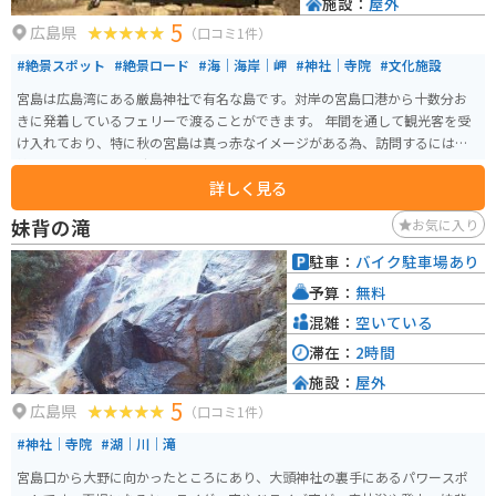
施設：
屋外
5
広島県
（口コミ1件）
#絶景スポット
#絶景ロード
#海｜海岸｜岬
#神社｜寺院
#文化施設
宮島は広島湾にある厳島神社で有名な島です。対岸の宮島口港から十数分お
きに発着しているフェリーで渡ることができます。 年間を通して観光客を受
け入れており、特に秋の宮島は真っ赤なイメージがある為、訪問するには季
節としては最も良い時期かもしれません。
詳しく見る
妹背の滝
お気に入り
駐車：
バイク駐車場あり
予算：
無料
混雑：
空いている
滞在：
2時間
施設：
屋外
5
広島県
（口コミ1件）
#神社｜寺院
#湖｜川｜滝
宮島口から大野に向かったところにあり、大頭神社の裏手にあるパワースポ