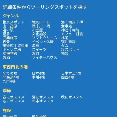
詳細条件からツーリングスポットを探す
ジャンル
絶景スポット
絶景ロード
海｜海岸｜岬
山｜高原
湖｜川｜滝
食事処
道の駅
お土産
神社｜寺院
温泉
文化施設
カフェ｜軽食
商業施設
ソフトクリーム
林道
夜景
イベント体験
宿泊施設
美術館｜資料館
海鮮
ダム
キャンプ場
スイーツ
珍スポット
動植物園
お肉
麺類
お酒
ライダーハウス
東西南北の端
全ての端
日本4端
日本本土4端
北海道4端
本州4端
四国4端
九州4端
季節
春にオススメ
夏にオススメ
秋にオススメ
冬にオススメ
年中オススメ
施設
屋内施設
屋外施設