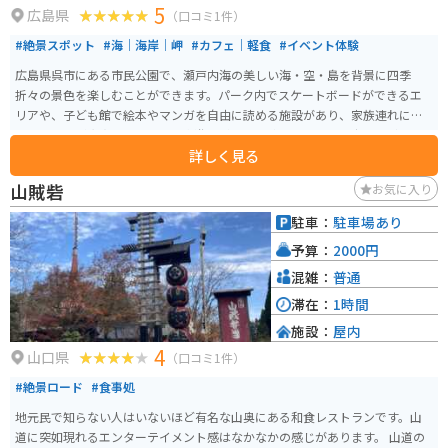
5
広島県
（口コミ1件）
#絶景スポット
#海｜海岸｜岬
#カフェ｜軽食
#イベント体験
広島県呉市にある市民公園で、瀬戸内海の美しい海・空・島を背景に四季
折々の景色を楽しむことができます。パーク内でスケートボードができるエ
リアや、子ども館で絵本やマンガを自由に読める施設があり、家族連れにも
嬉しい設備が充実しています。水遊びができる池やトライアル広場など、アク
詳しく見る
ティブに楽しめるスポットも多数あります。 入園料は無料なので、ツーリン
グの休憩などにも気軽に利用できます。釣りスポット、フェリー乗り場もあ
山賊砦
お気に入り
り、週末はイベントなども行われています。貸し自転車や図書館、船のアス
レチックなどもあり、老若男女問わず楽しめるスポットです。JR呉線〈呉ポ
駐車：
駐車場あり
ートピア〉下車すぐ、無料駐車場500台。広島呉道路からもアクセス良好で
予算：
2000円
す。
混雑：
普通
滞在：
1時間
施設：
屋内
4
山口県
（口コミ1件）
#絶景ロード
#食事処
地元民で知らない人はいないほど有名な山奥にある和食レストランです。山
道に突如現れるエンターテイメント感はなかなかの感じがあります。 山道の