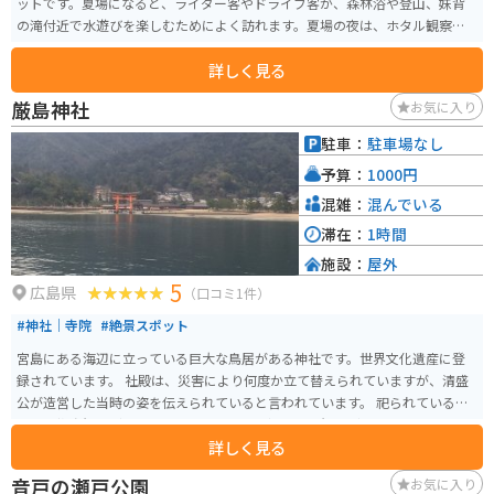
ットです。夏場になると、ライダー客やドライブ客が、森林浴や登山、妹背
の滝付近で水遊びを楽しむためによく訪れます。夏場の夜は、ホタル観察が
できる場合もあります。
詳しく見る
厳島神社
お気に入り
駐車：
駐車場なし
予算：
1000円
混雑：
混んでいる
滞在：
1時間
施設：
屋外
5
広島県
（口コミ1件）
#神社｜寺院
#絶景スポット
宮島にある海辺に立っている巨大な鳥居がある神社です。世界文化遺産に登
録されています。 社殿は、災害により何度か立て替えられていますが、清盛
公が造営した当時の姿を伝えられていると言われています。 祀られているの
は「市杵島姫命（いちきしまひめのみこと）「田心姫命（たごりひめのみこ
詳しく見る
と）」「湍津姫命（たきつひめのみこと）」の3柱で、三女神と呼ばれていま
す。 ご利益は様々あると言われていますが「勝負ごと」「海上運行・交通安
音戸の瀬戸公園
お気に入り
全」「縁結び」「財福・芸能」などがあります。