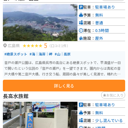
駐車：
駐車場あり
予算：
無料
混雑：
普通
滞在：
0.5時間
施設：
屋外
5
広島県
（口コミ1件）
#絶景スポット
#海｜海岸｜岬
#山｜高原
音戸の瀬戸公園は、広島県呉市の高台にある絶景スポットで、平清盛が一日
で開いたという伝説の「音戸の瀬戸」を一望できます。園内からは真紅の音
戸大橋や第二音戸大橋、行き交う船、周囲の島々が美しく見渡せ、晴れた日
には青い海と空、朱色の橋のコントラストが映えるフォトスポットとしても
詳しく見る
人気です。 春には約2,300本の桜、初夏には約8,300本のツツジが咲き、花と
海、橋が織りなす景観は格別です。園内にはトイレや自販機、約190台分の無
長高水族館
お気に入り
料駐車場が整備されており、車やバイクでのアクセスも便利で、ツーリング
途中の立ち寄りにも最適です。夕暮れ時には海峡に沈む夕日が橋と海に映
駐車：
駐車場あり
え、ロマンチックな時間を楽しめます。
予算：
無料
混雑：
少し混んでいる