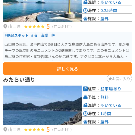
混雑：
空いている
滞在：
0.25時間
施設：
屋外
5
山口県
（口コミ1件）
#絶景スポット
#海｜海岸｜岬
山口県の東部、瀬戸内海で3番目に大きな島周防大島にある海岸です。星がモ
チーフの風向計のモニュメントが2基設置してあります。このモニュメントは
島出身の作詞家・星野哲郎さんの記念碑です。アクセスは本州から大島大橋
を渡って、車で約30分風光明媚な海岸線を走ったところにあります。
詳しく見る
みたらい通り
お気に入り
駐車：
駐車場あり
予算：
無料
混雑：
空いている
滞在：
1時間
施設：
屋外
5
山口県
（口コミ1件）