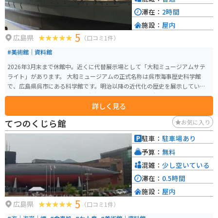
滞在：
2時間
施設：
屋内
5
広島県
（口コミ1件）
#美術館｜資料館
2026年3月末まで休館中。近くに代替展示場として「大和ミュージアムサテ
ライト」があります。 大和ミュージアムの正式名称は呉市海事歴史科学館
で、広島県呉市にある科学館です。明治以降の近代化の歴史を展示していま
す。館内には、10分の1戦艦「大和」が展示されており大和ミュージアムとし
詳しく見る
て親しまれています。その他零式艦上戦闘機や人間魚雷「回天」などすべて
本物が展示されています。戦争の歴史を感じることが出来る科学館となって
てつのくじら館
お気に入り
います。
駐車：
駐車場あり
予算：
無料
混雑：
少し空いている
滞在：
0.5時間
施設：
屋内
5
広島県
（口コミ1件）