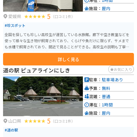
滞在：
1時間
施設：
屋内
5
愛媛県
（口コミ1件）
#珍スポット
全国を探しても珍しい高校生が運営している水族館。廊下や空き教室などを
使って様々な生き物が飼育されており、くらげや魚だけに限らず、サメまで
も水槽で飼育されており、間近で見ることができる。高校生の説明も丁寧
で、タコやヒトデなど実際に触らせてもらいながら説明をしてくれます。
詳しく見る
道の駅 ピュアラインにしき
お気に入り
駐車：
駐車場あり
予算：
無料
混雑：
普通
滞在：
1時間
施設：
屋内
5
山口県
（口コミ1件）
#道の駅