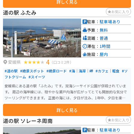
詳しく見る
隣接していないため、近隣の商業施設などの駐車する必要があります。
道の駅 ふたみ
お気に入り
駐車：
駐車場あり
予算：
無料
混雑：
普通
滞在：
1時間
施設：
屋内
4
愛媛県
（口コミ2件）
#道の駅
#絶景スポット
#絶景ロード
#海｜海岸｜岬
#カフェ｜軽食
#ソ
フトクリーム
#スイーツ
愛媛県にある道の駅「ふたみ」です。双海シーサイド公園が併殺されていま
す。 周辺の海岸線には、穏やかな瀬戸内海が広がってとても開放的な気分で
ツーリングができまます。 正面の海には、夕日が沈み、1年中、夕日を楽しめ
る場所です。
詳しく見る
道の駅 ソレーネ周南
お気に入り
駐車：
駐車場あり