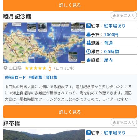
詳しく見る
睦月記念館
お気に入り
駐車：
駐車場あり
予算：
1000円
混雑：
普通
滞在：
0.5時間
施設：
屋内
5
山口県
（口コミ1件）
#絶景ロード
#美術館｜資料館
山口県の周防大島に北側にある施設です。睦月記念館から少し歩いたところ
には海上自衛隊の救難艇が展示されており、海を眺めて休憩できます。周防
大島は一周数時間のツーリングを楽しむ事ができるので、ライダーは多いで
す。休憩所では島の人々による屋台もあって海鮮を楽しむことができます。
詳しく見る
錦帯橋
お気に入り
駐車：
駐車場あり