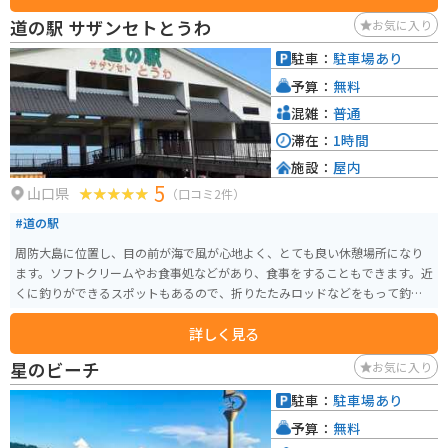
天風呂はなかなかありません。お食事処や土産物店も施設内にあり、ゆった
道の駅 サザンセトとうわ
お気に入り
りとした時間を過ごせます。
駐車：
駐車場あり
予算：
無料
混雑：
普通
滞在：
1時間
施設：
屋内
5
山口県
（口コミ2件）
#道の駅
周防大島に位置し、目の前が海で風が心地よく、とても良い休憩場所になり
ます。ソフトクリームやお食事処などがあり、食事をすることもできます。近
くに釣りができるスポットもあるので、折りたたみロッドなどをもって釣り
をしに行くのも良いかもしれません。
詳しく見る
星のビーチ
お気に入り
駐車：
駐車場あり
予算：
無料