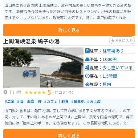
山口県にある道の駅 上関海峡は、瀬戸内海の美しい景色を一望できる道の駅
です。 新鮮な魚介類を使った料理が自慢のレストランや、地元の特産品を販
売するショップなどがあり、観光客に人気です。特に、瀬戸内海でとれたば
かりの新鮮な魚介類を味わえる海鮮丼は絶品です。お土産には、地元でとれ
詳しく見る
た海産物の加工品や、山口県の名産品である萩焼などがおすすめです。 バイ
クで訪れる際には、道の駅に併設された駐車場を利用することができます。
上関海峡温泉 鳩子の湯
お気に入り
周辺には、美しい海岸線や島々を巡るシーサイドツーリングコースがあり、
ツーリングの休憩スポットとしても最適です。道の駅から眺める夕日は絶景
駐車：
駐車場あり
なので、時間に余裕があれば夕暮れ時まで滞在するのもおすすめです。
予算：
1000円
混雑：
少し空いている
滞在：
1.5時間
施設：
屋内
5
山口県
（口コミ1件）
#温泉
#海｜海岸｜岬
#カフェ｜軽食
#食事処
#お土産
山口県と言えば、瀬戸内海に面して西の端にある下関が有名ですが、この下
関に対して、東の端にあるのが上関です。上関は、長閑な田舎の港町で、雰囲
気的には「崖の上のポニョ」を彷彿させます。 この長閑な港町にある、とっ
ても綺麗な温泉施設が「鳩子の湯」です。露天風呂からは、真正面に上関の
詳しく見る
海峡が望め、間近に船が通る風景は最高です。ここまで間近に船が見える露