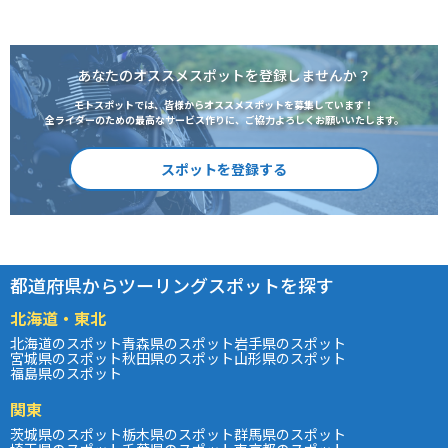
あなたのオススメスポットを登録しませんか？
モトスポットでは、皆様からオススメスポットを募集しています！
全ライダーのための最高なサービス作りに、ご協力よろしくお願いいたします。
スポットを登録する
都道府県からツーリングスポットを探す
北海道・東北
北海道のスポット
青森県のスポット
岩手県のスポット
宮城県のスポット
秋田県のスポット
山形県のスポット
福島県のスポット
関東
茨城県のスポット
栃木県のスポット
群馬県のスポット