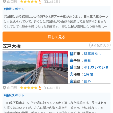
5
山口県
（口コミ1件）
#絶景スポット
岩国市にある錦川にかかる5連の木造アーチ橋があります。日本三名橋の一つ
にも数えられていて、近くには岩国城がや白蛇を展示してある建物があった
りしてとても歴史を感じられる場所です。 春には桜が満開になり桜を楽しみ
ながら散策もでき、国内外から多くの人が訪れます。たくさんの車が止められ
詳しく見る
る駐車場が整備してあり、近くまで車で行くことができます。年中楽しめる
場所なのでぜひオススメです。
笠戸大橋
お気に入り
駐車：
駐車場なし
予算：
無料
混雑：
少し空いている
滞在：
1時間
施設：
屋外
5
山口県
（口コミ1件）
#絶景スポット
山口県下松市より、笠戸島に渡っている赤く塗られた鉄橋です。長さはあま
り長くはないですが、左右に瀬戸内海と島々が一望でき、特に晴れている日
は眺めが良い絶景スポットです。ツーリングやドライブには最適です。