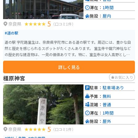
滞在：
1時間
施設：
屋内
5
奈良県
（口コミ1件）
#道の駅
道の駅 宇陀路室生は、奈良県宇陀市にある道の駅です。周辺には、豊かな自
然と歴史を感じられるスポットがたくさんあります。 室生寺や龍穴神社など
の歴史的な建造物は、一見の価値ありです。特に、室生寺は女人高野として
知られ、美しい五重塔や仏像は必見です。周辺の道路は、ワインディングロ
詳しく見る
ードになっている場所もあり、ツーリングにも最適です。道の駅には、地元
の特産品を販売するショップやレストランがあり、休憩に最適です。 名物の
橿原神宮
お気に入り
しいたけをはじめとした、地元でとれた新鮮な野菜や果物を使った料理を楽
しむことができます。バイクで訪れる際は、道の駅にバイク専用の駐車場が
駐車：
駐車場あり
あるので安心です。
予算：
無料
混雑：
普通
滞在：
1時間
施設：
屋外
5
奈良県
（口コミ1件）