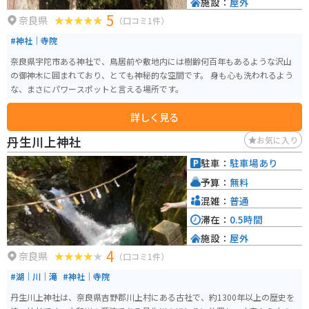
施設：
屋外
5
奈良県
（口コミ1件）
#神社｜寺院
奈良県宇陀市ある神社で、鳥居前や敷地内には樹齢何百年もあるような沢山
の御神木に囲まれており、とても神秘的な空間です。 身も心も洗われるよう
な、まさにパワースポットと言える場所です。
詳しく見る
丹生川上神社
お気に入り
駐車：
駐車場あり
予算：
無料
混雑：
普通
滞在：
0.5時間
施設：
屋外
4
奈良県
（口コミ1件）
#湖｜川｜滝
#神社｜寺院
丹生川上神社は、奈良県吉野郡川上村にある古社で、約1300年以上の歴史を