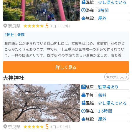
混雑：
少し混んでいる
滞在：
2時間
施設：
屋外
5
奈良県
（口コミ1件）
#神社｜寺院
藤原鎌足公が祀られている談山神社には、本殿をはじめ、重要文化財の見ど
ころがたくさんあります。中でも、十三重塔は世界唯一の木造で作られてい
て、一見の価値アリです。 四季折々の季節で美しい景色が楽しめ、落ち着い
た雰囲気でゆっくり境内を散策できます。また、縁結びの神社でもあります。
詳しく見る
談山神社までの道のりは、周りの景色を楽しめますので、バイクでも気持ち
よく走れます。
大神神社
お気に入り
駐車：
駐車場あり
予算：
無料
混雑：
少し混んでいる
滞在：
1.5時間
施設：
屋外
5
奈良県
（口コミ1件）