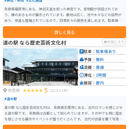
#神社｜寺院
#文化施設
奈良県橿原市にある、神武天皇を祀った神宮です。宝物殿が併設されてお
り、縁のあるものが展示されています。敷地は広く、池や木々などの自然が
あり、参道も整備されているので、四季折々の景色を楽しめます。駐車場も
広いです。
詳しく見る
道の駅 なら歴史芸術文化村
お気に入り
駐車：
駐車場あり
予算：
無料
混雑：
普通
滞在：
1時間
施設：
屋内
5
奈良県
（口コミ1件）
#道の駅
道の駅 なら歴史芸術文化村は、奈良県天理市にある、古代ロマンを感じさせ
る道の駅です。 奈良県は古都として知られていますが、その中でも特に歴史
を感じさせる展示やイベントが盛りだくさんです。 古代の衣装を着て写真撮
影を楽しめる「時空を超える装束体験」は、子供から大人まで楽しめます。