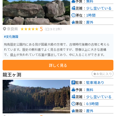
予算：
無料
ありますが、普段は道路から簡単にアクセスできます。また、入り口は細
く、気づかないで通り過ぎてしまう人もいるほど隠れた場所にあります。 交
混雑：
少し空いている
通量は少なく、道幅も広いため、バイクなら路駐が可能です。車で訪れる場
滞在：
1時間
合、路駐が苦手な人は、10分ほど歩いた場所にある室生ダム管理所前の駐車
施設：
屋外
場を利用することができます。
5
奈良県
（口コミ1件）
#文化施設
飛鳥歴史公園内にある我が国最大級の方墳で、古墳時代後期の古墳と考えら
れています。歴史の教科書でよく見る古墳ですが、想像以上に大きな遺構
で、盛土が失われていて石室が露出しており、中に入ることができます。
詳しく見る
龍王ヶ渕
お気に入り
駐車：
駐車場あり
予算：
無料
混雑：
少し空いている
滞在：
0.5時間
施設：
屋外