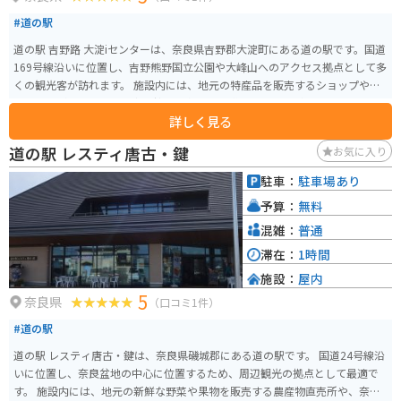
#道の駅
道の駅 吉野路 大淀iセンターは、奈良県吉野郡大淀町にある道の駅です。国道
169号線沿いに位置し、吉野熊野国立公園や大峰山へのアクセス拠点として多
くの観光客が訪れます。 施設内には、地元の特産品を販売するショップやレ
ストランがあり、吉野地方の銘菓や名産品を購入することができます。特
詳しく見る
に、吉野葛を使用した葛餅や葛きりは、ここでしか味わえない逸品です。ま
た、レストランでは、地元産の食材を使った郷土料理を楽しむことができま
道の駅 レスティ唐古・鍵
お気に入り
す。 バイクツーリングで訪れる場合、道の駅には広々とした駐車場が完備さ
れているため、安心して駐車することができます。周辺には、吉野山や熊野
駐車：
駐車場あり
古道など、風光明媚なツーリングスポットも多数点在しており、ツーリング
予算：
無料
の拠点としても最適です。 道の駅 吉野路 大淀iセンターは、観光情報コーナ
ーも併設しており、周辺の観光スポットやイベント情報を入手することがで
混雑：
普通
きます。吉野地方の魅力を満喫するためにも、ぜひ一度訪れてみてくださ
滞在：
1時間
い。
施設：
屋内
5
奈良県
（口コミ1件）
#道の駅
道の駅 レスティ唐古・鍵は、奈良県磯城郡にある道の駅です。 国道24号線沿
いに位置し、奈良盆地の中心に位置するため、周辺観光の拠点として最適で
す。 施設内には、地元の新鮮な野菜や果物を販売する農産物直売所や、奈良