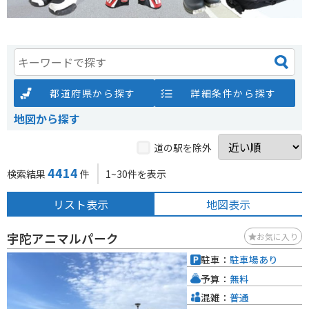
都道府県から探す
詳細条件から探す
地図から探す
道の駅を除外
4414
検索結果
件
1~30件を表示
リスト表示
地図表示
宇陀アニマルパーク
お気に入り
駐車：
駐車場あり
予算：
無料
混雑：
普通