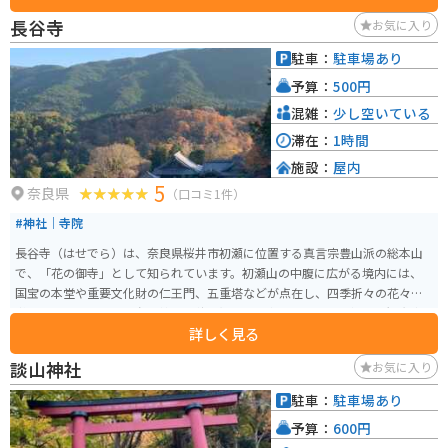
を感じながらツーリングをしたい方にはオススメです。
長谷寺
お気に入り
駐車：
駐車場あり
予算：
500円
混雑：
少し空いている
滞在：
1時間
施設：
屋内
5
奈良県
（口コミ1件）
#神社｜寺院
長谷寺（はせでら）は、奈良県桜井市初瀬に位置する真言宗豊山派の総本山
で、「花の御寺」として知られています。初瀬山の中腹に広がる境内には、
国宝の本堂や重要文化財の仁王門、五重塔などが点在し、四季折々の花々が
彩りを添えます。特に春の牡丹や秋の紅葉は見事で、多くの参拝者や観光客
詳しく見る
が訪れます。 本堂には高さ10メートルを超える木造の十一面観音像が安置さ
れており、これは日本最大級の木造仏像として有名です。また、399段の登廊
談山神社
お気に入り
（のぼりろう）を上ると本堂に至り、その道中からの景色も魅力の一つで
す。長谷寺は、西国三十三所観音霊場の第八番札所としても信仰を集め、古
駐車：
駐車場あり
典文学にも度々登場する歴史ある寺院です。
予算：
600円