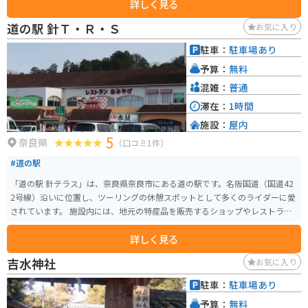
詳しく見る
また、レストランでは地元の食材をふんだんに使った料理を味わうことがで
きます。 お土産には、奈良県の名産品である奈良漬けや、柿の葉寿司などが
道の駅 針Ｔ・Ｒ・Ｓ
お気に入り
おすすめです。 バイクで訪れる際は、広々とした駐車場があるので安心で
す。 道の駅 なら歴史芸術文化村は、歴史好きにはたまらないスポットです。
駐車：
駐車場あり
古代への旅に出かけてみてはいかがでしょうか。
予算：
無料
混雑：
普通
滞在：
1時間
施設：
屋内
5
奈良県
（口コミ1件）
#道の駅
「道の駅 針テラス」は、奈良県奈良市にある道の駅です。名阪国道（国道42
2号線）沿いに位置し、ツーリングの休憩スポットとして多くのライダーに愛
されています。 施設内には、地元の特産品を販売するショップやレストラン
があり、奈良県の名産である吉野葛を使用したスイーツや、地元産の新鮮な
詳しく見る
野菜などを楽しむことができます。また、バイク駐車場は広く、多くのライ
ダーが集まることから、バイク用品店やバイク関連のイベントなども開催さ
吉水神社
お気に入り
れています。 奈良市内や周辺観光の拠点としても便利で、世界遺産の元興寺
や、東大寺、春日大社などへのアクセスも良好です。
駐車：
駐車場あり
予算：
無料