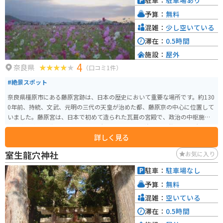
駐車：
駐車場あり
予算：
無料
混雑：
少し空いている
滞在：
0.5時間
施設：
屋外
4
奈良県
（口コミ1件）
#絶景スポット
奈良県橿原市にある藤原宮跡は、日本の歴史において重要な場所です。約130
0年前、持統、文武、元明の三代の天皇が治めた都、藤原京の中心に位置して
いました。藤原宮は、日本で初めて造られた瓦葺の宮殿で、政治の中枢施設
や天皇や皇后の住まいがあった場所です。現在は朱塗りの列柱が数か所再現
詳しく見る
されているのみですが、四季折々の花が植えられていて、春には菜の花と
桜、秋にはコスモスが楽しめます。 藤原宮の規模は東西約5.3km、南北約4.8
室生龍穴神社
お気に入り
kmに及び、天皇の住まいである内裏や、天皇が儀式や政治を行った大極殿跡
が残っています。現在の藤原宮跡は、広大な敷地に遺構が点在し、歴史的な
駐車：
駐車場なし
価値が高い場所として知られています。日本古代史の一端を感じ取ることが
予算：
無料
できます。
混雑：
空いている
滞在：
0.5時間