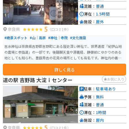
混雑：
普通
滞在：
1.5時間
施設：
屋外
5
奈良県
（口コミ1件）
#絶景スポット
#山｜高原
#神社｜寺院
#文化施設
吉水神社は奈良県吉野郡吉野町にある歴史深い神社で、世界遺産「紀伊山地
の霊場と参詣道」の一部です。後醍醐天皇や源義経、静御前にゆかりのある
地としても知られ、豊臣秀吉の花見の場所としても有名です。神社内の書院
は重要文化財に指定されており、南朝時代の宝物が展示されています。 美し
詳しく見る
い吉野の自然に囲まれ、四季折々の風景を楽しむことができます。特に春の
桜の季節は、訪れる多くの観光客で賑わいます。秀吉が訪れたと言われてい
道の駅 吉野路 大淀ｉセンター
お気に入り
る千本桜は圧巻、吉水神社が高い場所にあり、そこからみる桜は素晴らしい
絶景となってます。豊かな自然と歴史的建造物の美しさに触れながら、心身
駐車：
駐車場あり
ともに癒される時間を過ごすことができるでしょう。年中無休で開放されて
予算：
無料
おり、訪れやすいスポットとなっています。
混雑：
普通
滞在：
1時間
施設：
屋内
5
奈良県
（口コミ1件）