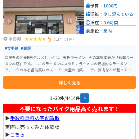
予算：
1000円
混雑：
少し混んでいる
滞在：
0.6時間
施設：
屋内
5
奈良県
（口コミ1件）
#食事処
#麺類
奈良県の地元B級グルメといえば、天理ラーメン。その本家本元が「彩華ラー
メン本店」です。ここのラーメンはスタミナラーメンの元祖的なラーメン
で、コクのある醤油風味のスープに大量の白菜、ニラ、豚肉などが載ってお
り、一度食べるとまた食べたくなるくせになる味わいです。テーブルにはラ
詳しく見る
ージャン、ニンニクが常備されており、お好みに合わせて味を調整出来ます。
1~30件/4414件
>
不要になったバイク用品高く売れます！
▶︎
手数料無料の宅配買取
実際に売ってみた体験談
▶︎
こちら