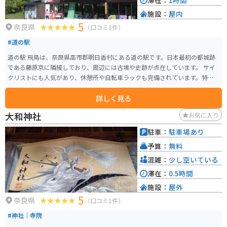
滞在：
1時間
施設：
屋内
5
奈良県
（口コミ1件）
#道の駅
道の駅 飛鳥は、奈良県高市郡明日香村にある道の駅です。日本最初の都城跡
である藤原京に隣接しており、周辺には古墳や史跡が点在しています。 サイ
クリストにも人気があり、休憩所や自転車ラックも完備されています。特産
品販売所では、地元産の新鮮な野菜や果物、お土産などが購入できます。 レ
詳しく見る
ストランでは、地元の食材を使った郷土料理や、古代米を使ったメニューな
どが楽しめます。おすすめは、古代米を使った「飛鳥鍋」です。 周辺には、
大和神社
お気に入り
石舞台古墳や高松塚古墳など、歴史的な観光スポットがたくさんあります。レ
ンタサイクルも利用できるので、サイクリングで周辺を散策するのもおすす
駐車：
駐車場あり
めです。
予算：
無料
混雑：
少し空いている
滞在：
0.5時間
施設：
屋外
5
奈良県
（口コミ1件）
#神社｜寺院