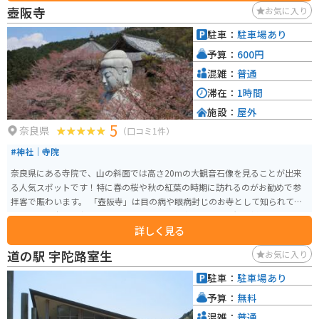
の久米仙人に関する話も残っており、歴史や伝説に興味がある人にとって魅
壺阪寺
お気に入り
力的なスポットです。
駐車：
駐車場あり
予算：
600円
混雑：
普通
滞在：
1時間
施設：
屋外
5
奈良県
（口コミ1件）
#神社｜寺院
奈良県にある寺院で、山の斜面では高さ20mの大観音石像を見ることが出来
る人気スポットです！特に春の桜や秋の紅葉の時期に訪れるのがお勧めで参
拝客で賑わいます。 「壺阪寺」は目の病や眼病封じのお寺として知られてい
ます。 眼病封じの祈願を行うときには木札に名前を書き、観音様に結んで眼
詳しく見る
病封じの御朱印を持ち帰ると観音様が願いを聞き届けてくださると言われて
います。 また、眼病にご利益があることから、「壺阪寺」では「めがね供
道の駅 宇陀路室生
お気に入り
養」も行っています。 開門閉門時間は午前8時半〜午後5時まで年中無休 駐車
場もあるのでご安心ください♪ちなみにバイクも駐車可能です。春や秋は参
駐車：
駐車場あり
拝客で混雑が予想されますので時間に余裕を持って行くことをオススメしま
予算：
無料
す。
混雑：
普通