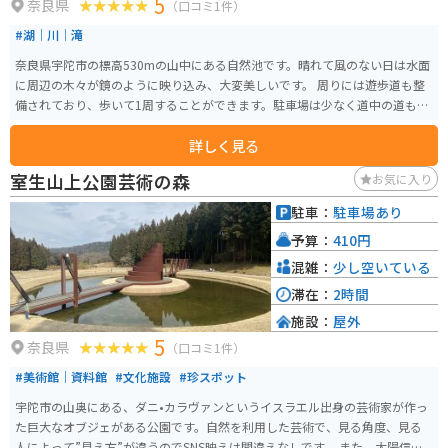
5
奈良県
（口コミ1件）
#湖｜川｜滝
奈良県宇陀市の標高530mの山中にある自然池です。晴れて風のない日は水面
に周辺の木々が鏡のように映り込み、大変美しいです。 周りには遊歩道も整
備されており、歩いて1周することができます。駐車場は少なく道中の道も狭
いため、気をつけてください。
詳しく見る
室生山上公園芸術の森
お気に入り
駐車：
駐車場あり
予算：
410円
混雑：
少し空いている
滞在：
2時間
施設：
屋外
5
奈良県
（口コミ1件）
#美術館｜資料館
#文化施設
#珍スポット
宇陀市の山奥にある、ダニ•カラヴァンというイスラエル出身の芸術家が作っ
た巨大なオブジェがある公園です。自然を利用した芸術で、見る角度、見る
人によって”見え方”が違うのでSNS映えは間違えなしです。 また、太陽信仰