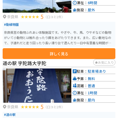
滞在：
6時間
施設：
屋外
5
奈良県
（口コミ1件）
#動植物園
奈良県営の動物ふれあい体験施設です。やぎや、牛、馬、ウサギなどの動物
がいて小動物とは触れ合ったり餌をあげたりできます。また、広い敷地なの
で、子連れだと走り回ったり長い滑り台で遊んだり一日中有意義な時間がす
ごせます。
詳しく見る
道の駅 宇陀路大宇陀
お気に入り
駐車：
駐車場あり
予算：
無料
混雑：
普通
滞在：
1時間
施設：
屋内
5
奈良県
（口コミ1件）
#道の駅