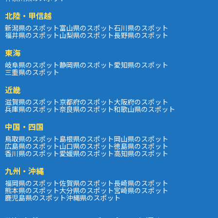
北陸・甲信越
新潟県のスポット
富山県のスポット
石川県のスポット
福井県のスポット
山梨県のスポット
長野県のスポット
東海
岐阜県のスポット
静岡県のスポット
愛知県のスポット
三重県のスポット
近畿
滋賀県のスポット
京都府のスポット
大阪府のスポット
兵庫県のスポット
奈良県のスポット
和歌山県のスポット
中国・四国
鳥取県のスポット
島根県のスポット
岡山県のスポット
広島県のスポット
山口県のスポット
徳島県のスポット
香川県のスポット
愛媛県のスポット
高知県のスポット
九州・沖縄
福岡県のスポット
佐賀県のスポット
長崎県のスポット
熊本県のスポット
大分県のスポット
宮崎県のスポット
鹿児島県のスポット
沖縄県のスポット