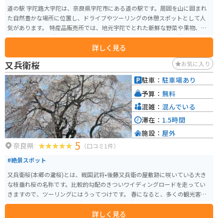
道の駅 宇陀路大宇陀は、奈良県宇陀市にある道の駅です。周囲を山に囲まれ
た自然豊かな場所に位置し、ドライブやツーリングの休憩スポットとして人
気があります。 特産品販売所では、地元宇陀でとれた新鮮な野菜や果物、特
産品である「宇陀松山優良茶」などが販売されています。また、併設のレス
詳しく見る
トランでは、地元食材を使った郷土料理や、名物の「大和うど」などを味わ
うことができます。 バイクで訪れる場合、道の駅には広々とした駐車場が完
又兵衛桜
お気に入り
備されているので安心です。周辺には、室町時代から続く歴史的な街並みが
残る「宇陀松山地区」や、日本最古の神社の一つとされる「榛原石神社」、
駐車：
駐車場あり
美しい棚田の風景が広がる「仏隆寺」など、観光スポットも点在しています。
予算：
無料
道の駅 宇陀路大宇陀を拠点に、奈良県の自然と歴史を感じながら、ツーリン
グを楽しんでみてはいかがでしょうか。
混雑：
混んでいる
滞在：
1.5時間
施設：
屋外
5
奈良県
（口コミ1件）
#絶景スポット
又兵衛桜(本郷の瀧桜)とは、戦国武将•後藤又兵衛の屋敷跡に咲いている大き
な枝垂れ桜の名称です。比較的勾配のきついワイディングロードを走ってい
きますので、ツーリングにはうってつけです。 春になると、多くの観光客が
訪れます。繁忙期には臨時駐車場も解放されて駐車スペースを確保していま
詳しく見る
すが、時間帯によっては待ち時間も発生することがあります。春の心地よさ