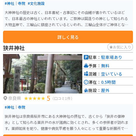
#神社｜寺院
#文化施設
大神神社の歴史は古く、日本書紀・古事記にその由緒が書かれているほど
で、日本最古の神社といわれています。ご祭神は国造りの神として知られる
大物主神で、三輪山に鎮座されているといわれ、三輪山全体がご神体となっ
ています。 春には桜が綺麗に咲きます。
詳しく見る
狭井神社
お気に入り
駐車：
駐車場あり
予算：
無料
混雑：
空いている
滞在：
0.5時間
施設：
屋外
5
奈良県
（口コミ1件）
#神社｜寺院
狭井神社は奈良県桜井市にある大神神社の摂社で、古くから「狭井の御神
水」として知られる薬井戸の水が諸病に効くとされ、多くの参拝者が訪れま
す。薬師如来を祀り、健康や病気平癒を願う人々にとって重要な祈願所です。
毎年4月18日には鎮花祭が催され、2000年以上の歴史を持つ伝統ある祭りと