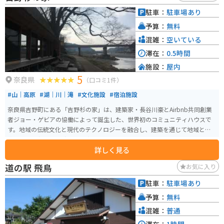
割を果たしており、天理市の上水道用水の供給源としても重要な位置を占め
駐車：
駐車場あり
ています。バイクの撮影はダムの手前の放流口が下から見えるところがベス
予算：
無料
トです。
混雑：
空いている
滞在：
0.5時間
施設：
屋内
5
奈良県
（口コミ1件）
#山｜高原
#湖｜川｜滝
#文化施設
#宿泊施設
奈良県吉野町にある「吉野杉の家」は、建築家・長谷川豪とAirbnb共同創業
者ジョー・ゲビアの協働によって誕生した、世界初のコミュニティハウスで
す。地域の伝統文化と現代のテクノロジーを融合し、建築を通じて地域と世
界をつなぐ新しい交流の形を実現しています。 2016年に建設され、「HOUSE
詳しく見る
VISION 2016 東京展」で発表後、吉野川のほとりに移築。2017年4月からはAi
rbnbで宿泊施設として公開されました。1階は地域に開かれたコミュニティス
道の駅 飛鳥
お気に入り
ペース、2階は宿泊用の客室というハイブリッド構造で、地元住民とゲストが
自然に交流できる場となっています。長いテーブルを囲んで食事を共にする
駐車：
駐車場あり
など、地域の温かさと人とのつながりを体感できる特別な空間です。
予算：
無料
混雑：
普通