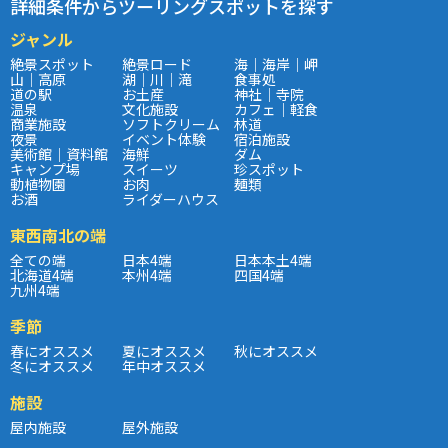
詳細条件からツーリングスポットを探す
ジャンル
絶景スポット
絶景ロード
海｜海岸｜岬
山｜高原
湖｜川｜滝
食事処
道の駅
お土産
神社｜寺院
温泉
文化施設
カフェ｜軽食
商業施設
ソフトクリーム
林道
夜景
イベント体験
宿泊施設
美術館｜資料館
海鮮
ダム
キャンプ場
スイーツ
珍スポット
動植物園
お肉
麺類
お酒
ライダーハウス
東西南北の端
全ての端
日本4端
日本本土4端
北海道4端
本州4端
四国4端
九州4端
季節
春にオススメ
夏にオススメ
秋にオススメ
冬にオススメ
年中オススメ
施設
屋内施設
屋外施設