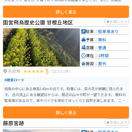
にもつながる、北緯34度32分の軸線の『太陽の道』を視覚化したアートを目
詳しく見る
の前にするとなぜか神秘的な気持ちになります。大自然を感じながらアート
を楽しむことができるスポットです。
国営飛鳥歴史公園 甘樫丘地区
お気に入り
駐車：
駐車場あり
予算：
無料
混雑：
普通
滞在：
1時間
施設：
屋外
5
奈良県
（口コミ1件）
#絶景ロード
飛鳥の中心にある標高148mの丘です。初春には、菜の花が綺麗に見られま
す。 丘の頂上にある展望台からは、周辺の山々や町が一望できます。 無料の
駐車場があるので、車やバイクを停めてゆっくりと自然を楽しめます。 ここ
から高松塚古墳の方向に走っていくと、程よく角度がついたワイディングロ
詳しく見る
ードがあります。少し短いですが、ツーリングにはもってこいの場所です。
藤原宮跡
お気に入り