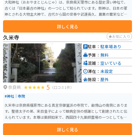
大和神社（おおやまとじんじゃ）は、奈良県天理市にある歴史深い神社で、
古くは「日本最古の神社」の一つとして知られています。祭神は、日本の軍
神とされる大物主大神で、古代から国の安泰や武運長久、農業の繁栄などを
祈る場として信仰を集めてきました。大和神社の境内は広大で、静寂な雰囲
詳しく見る
気が漂い、四季折々の自然が楽しめる美しい場所です。特に春には桜が咲き
誇り、多くの参拝者が訪れます。 また、重要文化財に指定されている本殿や
久米寺
お気に入り
拝殿は、古代の建築様式を今に伝える貴重な建造物です。毎年10月には「大
和神社例大祭」が行われ、神輿渡御や伝統的な舞楽が奉納されるなど、地域
駐車：
駐車場あり
の重要な行事として賑わいます。神社は、歴史的な背景と自然の美しさを楽
予算：
無料
しめる奈良県の代表的な神社の一つです。戦争つい没者の慰霊碑があり、小
さい資料館もあります。そこには戦艦大和の模型がおいており、貴重な写真
混雑：
空いている
なども見ることができます。
滞在：
未設定
施設：
屋外
5
奈良県
（口コミ1件）
#神社｜寺院
久米寺は奈良県橿原市にある真言宗御室派の寺院で、畝傍山の南側にありま
す。聖徳太子の弟、来目皇子によって眼病全快の感謝として創建されたと伝
えられています。本尊は薬師如来で、西国四十九薬師霊場の一つとしても知
られています。 久米寺は美しい自然に囲まれ、特に春には境内が色とりどり
詳しく見る
の花々で彩られます。また、久米寺には飛行中に娘に見とれて墜落した伝説