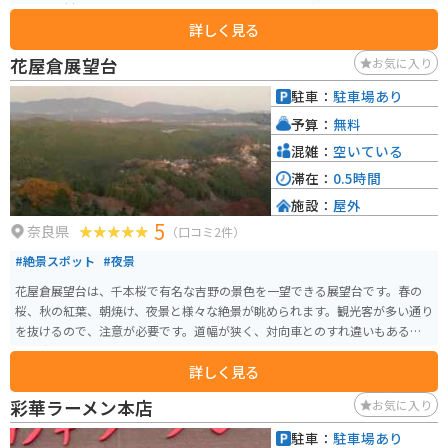
県産の食材を使用したレストラン、お土産コーナーなどがあります。 また、
詳しく見る
併設されている唐古・鍵遺跡史跡公園は、弥生時代の大規模な環濠集落跡で
あり、歴史好きには必見です。 バイクで訪れる場合は、道の駅に隣接する無
花屋倉展望台
お気に入り
料駐車場を利用できます。 周辺には、古墳や神社など、歴史的な観光スポッ
トが点在しているので、ツーリングの拠点としてもおすすめです。 【おすす
駐車：
駐車場あり
めポイント】 * 奈良県産の新鮮な野菜や果物が購入できる * 弥生時代の歴史
予算：
無料
に触れることができる * バイク駐車場が無料 【周辺情報】 * 唐古・鍵遺跡史
跡公園 * 石舞台古墳 * 當麻寺
混雑：
空いている
滞在：
0.5時間
施設：
屋外
5
奈良県
（口コミ2件）
#絶景スポット
#夜景
花屋倉展望台は、千本桜で有名な吉野の景色を一望できる展望台です。春の
桜、秋の紅葉、朝焼け、夜景と様々な絶景が眺められます。観光客が多い通り
を抜けるので、注意が必要です。道幅が狭く、対向車とのすれ違いもあるの
で速度を落として走行するようにしてください。
詳しく見る
彩華ラーメン本店
お気に入り
駐車：
駐車場あり