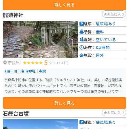
詳しく見る
して注目されています。拝殿の左後ろにある井戸は、「狭井」の名前の由来
になっており、太古から薬水と称して、この霊泉は万病に効くと古くから伝
龍鎮神社
お気に入り
えられ、多くの人が訪れています。この狭井神社の境内より社務所で許可を
いただいて、三輪山に登拝することもできます。
駐車：
駐車場あり
予算：
無料
混雑：
空いている
滞在：
0.5時間
施設：
屋外
5
奈良県
（口コミ1件）
#湖｜川｜滝
#神社｜寺院
奈良県宇陀市に位置する「龍鎮（りゅうちん）神社」は、美しい深谷龍鎮渓
谷の中に静かに佇むパワースポットです。雨乞いの龍神「高龗神」が祀られ
ており、その滝壷に注ぐ神秘的なコバルトブルーの水は圧巻の美しさです。
神社へは、室生ダム管理事務所の駐車場からダムの周回道路を約20分歩いた
詳しく見る
ところにある龍鎮橋から渓谷に沿った遊歩道を5分ほど進むと到着します。神
社は本殿と対岸に小さな祠と鳥居があり、その近くには美しい龍鎮の滝も存
石舞台古墳
お気に入り
在します。この地は室生火山群が約1万5000年前の火山活動で作り出した景観
があり、深谷川流域に広がる渓谷地帯は「やまとの水」に選定されていま
駐車：
駐車場あり
す。 周囲は神聖な域とされ、増水時などは渓谷を通るのが困難になることも