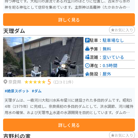
持つ神社です。大和川の源流である丹生川のほとりに位置し、古来から水の
神を祀る神社として信仰を集めています。主祭神は高龗神（たかおかみのか
み）で、雨乞いや水運、農業などに関連するご利益があるとされています。
詳しく見る
この神社は、上社・中社・下社の三つから構成され、いずれも深い自然に囲
まれた静寂な環境にあります。上社は特に雨乞いの儀式が行われたことで有
天理ダム
お気に入り
名で、古代から農耕の発展に重要な役割を果たしてきました。また、境内は
自然豊かで、四季折々の美しい風景を楽しむことができ、特に秋の紅葉が見
駐車：
駐車場なし
事です。丹生川上神社は、水にまつわる神聖な空間として、今も多くの参拝者
予算：
無料
が訪れる場所となっています。
混雑：
空いている
滞在：
0.5時間
施設：
屋外
5
奈良県
（口コミ1件）
#絶景スポット
#ダム
天理ダムは、一級河川大和川水系布留川に建設された多目的ダムです。昭和5
4年（1979年）に完成し、奈良県初の多目的ダムとして、洪水調節、河川維持
用水の確保、および天理市上水道の水源開発を目的としています。ダムの堤
高は60mで、春には桜の絶景が広がる風致公園が併設されています。 天理ダ
詳しく見る
ムの周辺には「レイクパーク」が設けられており、ダム湖畔の数箇所に公園
や駐車場が整備されています。木々も大きく育ち、春から秋にかけては自然
吉野杉の家
お気に入り
を楽しむ訪問者で賑わいます。また、ダムは治水対策や洪水調節の重要な役