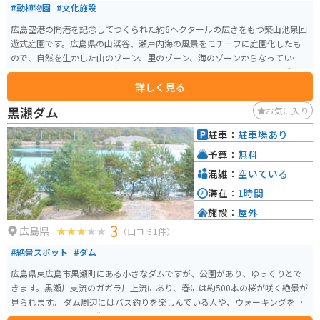
#動植物園
#文化施設
広島空港の開港を記念してつくられた約6ヘクタールの広さをもつ築山池泉回
遊式庭園です。広島県の山渓谷、瀬戸内海の風景をモチーフに庭園化したも
ので、自然を生かした山のゾーン、里のゾーン、海のゾーンからなっていま
す。3月は梅まつり、5月の新緑・ボタン・ツツジ、6月に花まつり(100種類1
詳しく見る
0,000本のアジサイ)、11月にはもみじまつりが開催され、年間を通じて美し
い日本庭園を楽しむことができます。
黒瀨ダム
お気に入り
駐車：
駐車場あり
予算：
無料
混雑：
空いている
滞在：
1時間
施設：
屋外
3
広島県
（口コミ1件）
#絶景スポット
#ダム
広島県東広島市黒瀬町にある小さなダムですが、公園があり、ゆっくりとで
きます。黒瀬川支流のガガラ川上流にあり、春には約500本の桜が咲く絶景が
見られます。 ダム周辺にはバス釣りを楽しんでいる人や、ウォーキングをし
ている人もいます。市街地から近くアクセスも良いため、天気の良い休日な