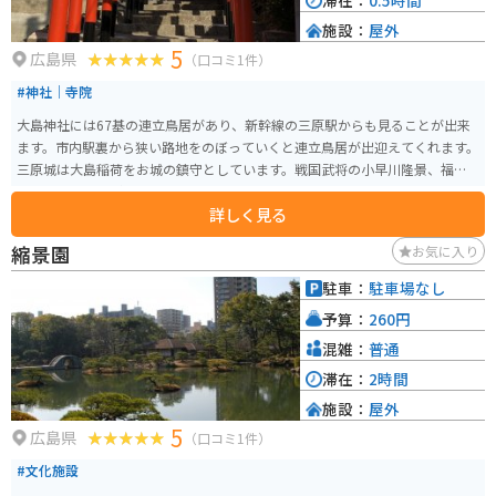
滞在：
0.5時間
施設：
屋外
5
広島県
（口コミ1件）
#神社｜寺院
大島神社には67基の連立鳥居があり、新幹線の三原駅からも見ることが出来
ます。市内駅裏から狭い路地をのぼっていくと連立鳥居が出迎えてくれます。
三原城は大島稲荷をお城の鎮守としています。戦国武将の小早川隆景、福島
正則とも関わりがあります。連立鳥居はインスタ映えスポットとして話題に
詳しく見る
なっています。
縮景園
お気に入り
駐車：
駐車場なし
予算：
260円
混雑：
普通
滞在：
2時間
施設：
屋外
5
広島県
（口コミ1件）
#文化施設