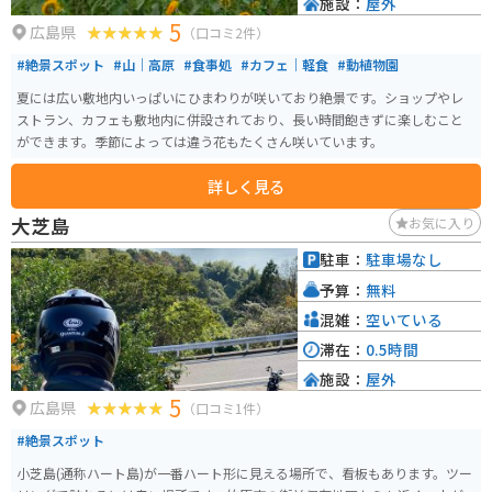
施設：
屋外
5
広島県
（口コミ2件）
#絶景スポット
#山｜高原
#食事処
#カフェ｜軽食
#動植物園
夏には広い敷地内いっぱいにひまわりが咲いており絶景です。ショップやレ
ストラン、カフェも敷地内に併設されており、長い時間飽きずに楽しむこと
ができます。季節によっては違う花もたくさん咲いています。
詳しく見る
大芝島
お気に入り
駐車：
駐車場なし
予算：
無料
混雑：
空いている
滞在：
0.5時間
施設：
屋外
5
広島県
（口コミ1件）
#絶景スポット
小芝島(通称ハート島)が一番ハート形に見える場所で、看板もあります。ツー