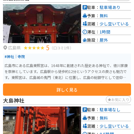
るレストランでは、地元産の食材をふんだんに使った料理を楽しむことがで
駐車：
駐車場あり
きます。おすすめは、世羅高原豚を使用したカツ丼や、新鮮な野菜がたっぷ
予算：
無料
り入ったラーメンです。 バイクで訪れる場合、道の駅 世羅は駐車場が広く、
休憩場所としても最適です。ツーリングの途中で立ち寄って、地元のグルメや
混雑：
少し空いている
景色を楽しんでみてはいかがでしょうか。
滞在：
1時間
施設：
屋外
5
広島県
（口コミ1件）
#神社｜寺院
広島市にある広島東照宮は、1648年に創建された歴史ある神社で、徳川家康
を祭神としています。広島駅から徒歩約12分というアクセスの良さも魅力で
す。東照宮は、広島城の鬼門（東北）に位置し、広島の総鎮守として信仰を
集めています。 神社の見どころの一つは、被爆建物として残る唐門や手水舎
詳しく見る
などで、これらは広島市の重要文化財に指定されています。特に唐門は江戸
時代初期の建築様式を今に伝える貴重な建造物です。広島東照宮は、厄除招
大島神社
お気に入り
福、病気平癒、安産や子育てなどのご利益があるとされ、多くの参拝者が訪
れます。また、初宮詣や七五三などの行事も行われており、地域の人々に親
駐車：
駐車場なし
しまれています。
予算：
無料
混雑：
少し空いている