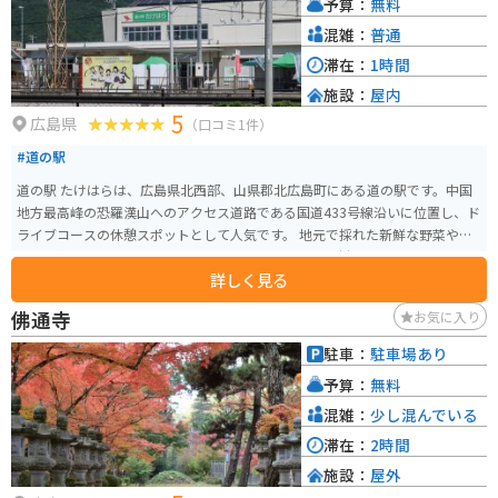
予算：
無料
の駐車場は広々としており、安心して駐車できます。中国山地を走るライダ
ーが多く利用する道の駅なので、ツーリングの情報収集にも最適です。
混雑：
普通
滞在：
1時間
施設：
屋内
5
広島県
（口コミ1件）
#道の駅
道の駅 たけはらは、広島県北西部、山県郡北広島町にある道の駅です。中国
地方最高峰の恐羅漢山へのアクセス道路である国道433号線沿いに位置し、ド
ライブコースの休憩スポットとして人気です。 地元で採れた新鮮な野菜や特
産品が販売されており、レストランでは、地元産の食材をふんだんに使った
詳しく見る
料理を楽しむことができます。周辺には、スキー場やキャンプ場などのレジ
ャー施設も充実しており、四季折々の自然を楽しむことができます。 バイク
佛通寺
お気に入り
でのツーリングにも最適な場所で、中国山地のワインディングロードを満喫
することができます。道の駅には、バイクスタンドや休憩スペースも完備さ
駐車：
駐車場あり
れており、ツーリングの拠点としてもおすすめです。道の駅たけはらで、自
予算：
無料
然と触れ合いながら、ゆったりとした時間を過ごしてみてはいかがでしょう
か？
混雑：
少し混んでいる
滞在：
2時間
施設：
屋外