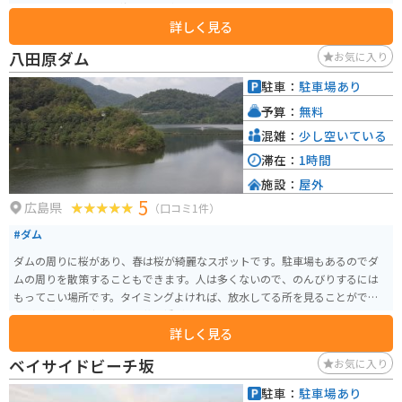
テイクアウトをして、海を見ながら食べることもできます。
詳しく見る
八田原ダム
お気に入り
駐車：
駐車場あり
予算：
無料
混雑：
少し空いている
滞在：
1時間
施設：
屋外
5
広島県
（口コミ1件）
#ダム
ダムの周りに桜があり、春は桜が綺麗なスポットです。駐車場もあるのでダ
ムの周りを散策することもできます。人は多くないので、のんびりするには
もってこい場所です。タイミングよければ、放水してる所を見ることができ
ます。ギネス認定されてる夢吊橋があります。
詳しく見る
ベイサイドビーチ坂
お気に入り
駐車：
駐車場あり