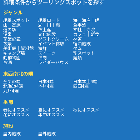
詳細条件からツーリングスポットを探す
ジャンル
絶景スポット
絶景ロード
海｜海岸｜岬
山｜高原
湖｜川｜滝
食事処
道の駅
お土産
神社｜寺院
温泉
文化施設
カフェ｜軽食
商業施設
ソフトクリーム
林道
夜景
イベント体験
宿泊施設
美術館｜資料館
海鮮
ダム
キャンプ場
スイーツ
珍スポット
動植物園
お肉
麺類
お酒
ライダーハウス
東西南北の端
全ての端
日本4端
日本本土4端
北海道4端
本州4端
四国4端
九州4端
季節
春にオススメ
夏にオススメ
秋にオススメ
冬にオススメ
年中オススメ
施設
屋内施設
屋外施設