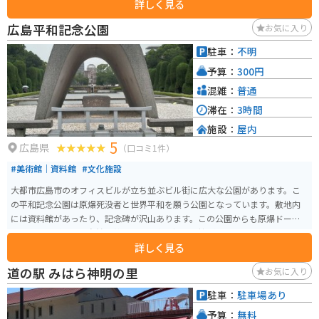
詳しく見る
広島平和記念公園
お気に入り
駐車：
不明
予算：
300円
混雑：
普通
滞在：
3時間
施設：
屋内
5
広島県
（口コミ1件）
#美術館｜資料館
#文化施設
大都市広島市のオフィスビルが立ち並ぶビル街に広大な公園があります。こ
の平和記念公園は原爆死没者と世界平和を願う公園となっています。敷地内
には資料館があったり、記念碑が沢山あります。この公園からも原爆ドーム
を見ることができ、自然と英霊への感謝と祈りを捧げる場になっています。
詳しく見る
道の駅 みはら神明の里
お気に入り
駐車：
駐車場あり
予算：
無料