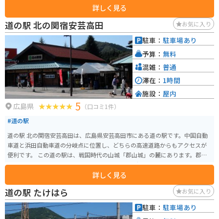
詳しく見る
どは、家族連れでハイキングを楽しむ人もいます。
道の駅 北の関宿安芸高田
お気に入り
駐車：
駐車場あり
予算：
無料
混雑：
普通
滞在：
1時間
施設：
屋内
5
広島県
（口コミ1件）
#道の駅
道の駅 北の関宿安芸高田は、広島県安芸高田市にある道の駅です。中国自動
車道と浜田自動車道の分岐点に位置し、どちらの高速道路からもアクセスが
便利です。 この道の駅は、戦国時代の山城「郡山城」の麓にあります。郡山
城は、毛利元就の居城として知られており、歴史好きにはたまらないスポッ
詳しく見る
トです。道の駅の隣には、歴史民俗資料館があり、郡山城や周辺の歴史につ
いて学ぶことができます。 また、道の駅には、地元の特産品を販売する物産
道の駅 たけはら
お気に入り
館や、地元の食材を使った料理が楽しめるレストランがあります。安芸高田
市は、広島県内でも有数の米どころとして知られており、道の駅でも美味し
駐車：
駐車場あり
いお米を使ったお弁当やおにぎりが人気です。 バイクで訪れる場合、道の駅