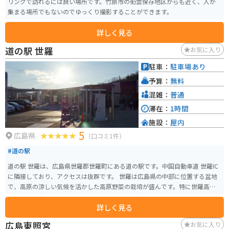
リングで訪れるには良い場所です。竹原市の街並保存地区からも近く、人が
集まる場所でもないのでゆっくり撮影することができます。
詳しく見る
道の駅 世羅
お気に入り
駐車：
駐車場あり
予算：
無料
混雑：
普通
滞在：
1時間
施設：
屋内
5
広島県
（口コミ1件）
#道の駅
道の駅 世羅は、広島県世羅郡世羅町にある道の駅です。中国自動車道 世羅IC
に隣接しており、アクセスは抜群です。 世羅は広島県の中部に位置する盆地
で、高原の涼しい気候を活かした高原野菜の栽培が盛んです。特に世羅高原
農場では、春はチューリップ、夏はひまわり、秋はダリアと、季節ごとに色
詳しく見る
とりどりの花が咲き乱れる絶景を見ることができます。道の駅 世羅では、地
元で採れた新鮮な野菜や果物をはじめ、世羅で作られた加工品や工芸品な
広島東照宮
お気に入り
ど、お土産に最適なものがたくさん販売されています。 また、併設されてい