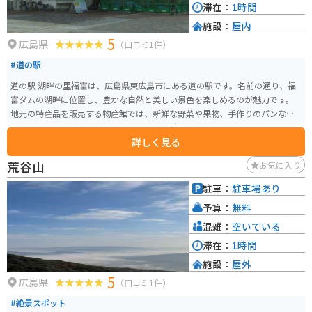
滞在：
1時間
施設：
屋内
5
広島県
（口コミ1件）
#道の駅
道の駅 湖畔の里福富は、広島県東広島市にある道の駅です。名前の通り、福
富ダムの湖畔に位置し、豊かな自然と美しい景色を楽しめるのが魅力です。
地元の特産品を販売する物産館では、新鮮な野菜や果物、手作りのパンなど
が人気です。レストランでは、地元産の食材を使った料理が味わえます。ダム
詳しく見る
湖を眺めながら食事ができるテラス席もおすすめです。 また、レンタサイク
ルの貸し出しもあり、サイクリングを楽しむこともできます。周辺には、福
荒谷山
お気に入り
富ダムのダム湖百選にも選ばれた美しい景色が広がっており、サイクリング
に最適なコースもあります。バイクで訪れた際は、駐車場も広々としている
駐車：
駐車場あり
ので安心です。道の駅 湖畔の里福富は、自然を満喫したい方、地元グルメを
予算：
無料
味わいたい方、サイクリングを楽しみたい方など、様々な方に楽しんでいた
だける道の駅です。
混雑：
空いている
滞在：
1時間
施設：
屋外
5
広島県
（口コミ1件）
#絶景スポット