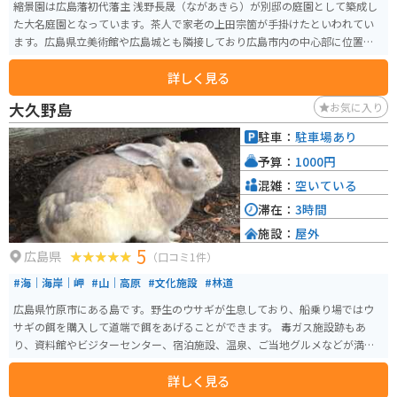
縮景園は広島藩初代藩主 浅野長晟（ながあきら）が別邸の庭園として築成し
た大名庭園となっています。茶人で家老の上田宗箇が手掛けたといわれてい
ます。広島県立美術館や広島城とも隣接しており広島市内の中心部に位置し
ます。そのためアクセスは良いです。
詳しく見る
大久野島
お気に入り
駐車：
駐車場あり
予算：
1000円
混雑：
空いている
滞在：
3時間
施設：
屋外
5
広島県
（口コミ1件）
#海｜海岸｜岬
#山｜高原
#文化施設
#林道
広島県竹原市にある島です。野生のウサギが生息しており、船乗り場ではウ
サギの餌を購入して道端で餌をあげることができます。 毒ガス施設跡もあ
り、資料館やビジターセンター、宿泊施設、温泉、ご当地グルメなどが満喫
できます。
詳しく見る