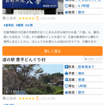
滞在：
0.7時間
施設：
屋内
5
広島県
（口コミ1件）
#食事処
#麺類
#お酒
広島市南区の広島大学病院の近くにあるお好み焼きのお店「八峯」は、観光
客にも有名な「八昌」から暖簾分けしたお店です。広島の歓楽街から離れた
場所にあることから、ほとんどのお客さんは地元の方々です。大概の方が頼
まれるのは、肉玉そばですが、通の方は肉玉うどんを頼まれる方もいます。
詳しく見る
どちらも700円でボリュームもあり、たっぷり入ったキャベツと麺、そして薄
く敷いた生地とのバランスがバッチリで、少し甘めのソースが載っていて、
道の駅 豊平どんぐり村
お気に入り
とっても美味しいです。目の前の鉄板でお好み焼きを焼いている店の雰囲気
も、昭和を感じられていい感じです。
駐車：
駐車場あり
予算：
無料
混雑：
普通
滞在：
1時間
施設：
屋内
5
広島県
（口コミ1件）