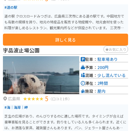
#道の駅
道の駅 クロスロードみつぎは、広島県三次市にある道の駅です。中国地方で
も有数の規模を誇り、地元の特産品を販売する物産館や、地元食材を使った
料理が楽しめるレストラン、観光案内所などが併設されています。 三次市
は、広島県北部に位置し、豊かな自然と歴史的な史跡が多くあります。特
詳しく見る
に、比婆山や毛利元就ゆかりの史跡など、見どころ満載です。 バイクで訪れ
る場合、道の駅 クロスロードみつぎは、中国山地のツーリング拠点として最
宇品波止場公園
お気に入り
適です。駐車場も広く、休憩 facilities も充実しています。周辺には、ワイン
ディングロードが続くため、ツーリングを楽しむことができます。 道の駅で
駐車：
駐車場あり
購入できる名産品として、地元産の新鮮な野菜や果物、三次唐麺、三次ワイ
予算：
200円
ナリーなどの特産品があります。また、レストランでは、三次唐麺や、地元
産のジビエ料理などが人気です。
混雑：
少し混んでいる
滞在：
2時間
施設：
屋内
5
広島県
（口コミ1件）
#海｜海岸｜岬
芝生の広場があり、のんびりするのに適した場所です。タイミングが合えば
豪華客船を見ることができます。釣りをしている人も多くみられます。近くに
は、お洒落な家具、雑貨屋さんもあります。パン、ジェラート屋さんもあり、