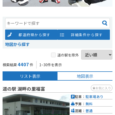
都道府県から探す
詳細条件から探す
地図から探す
道の駅を除外
4407
検索結果
件
1~30件を表示
リスト表示
地図表示
道の駅 湖畔の里福富
お気に入り
駐車：
駐車場あり
予算：
無料
混雑：
普通