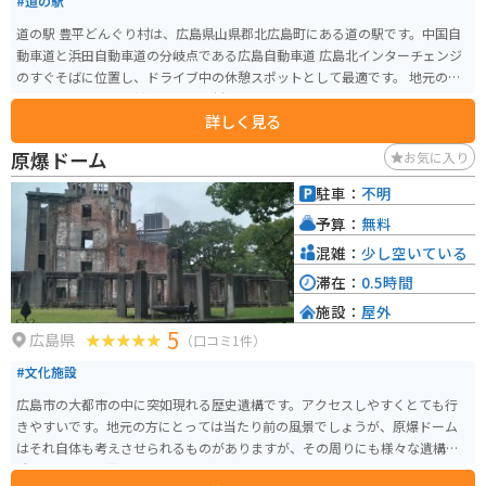
#道の駅
道の駅 豊平どんぐり村は、広島県山県郡北広島町にある道の駅です。中国自
動車道と浜田自動車道の分岐点である広島自動車道 広島北インターチェンジ
のすぐそばに位置し、ドライブ中の休憩スポットとして最適です。 地元の特
産品を販売する物産館や、地元食材を使った料理が楽しめるレストラン、軽
詳しく見る
食コーナーがあります。中でも、地元産の新鮮な野菜や果物は人気です。ま
た、豊平どんぐり村の名物は、地元産のそば粉を使った手打ちそばです。コ
原爆ドーム
お気に入り
シのある食感と、そばの香りが楽しめます。 バイクで訪れる場合、広島北イ
ンターチェンジからすぐの場所にあり、アクセスは良好です。広い駐車場も
駐車：
不明
完備されているので、安心して駐車できます。道の駅からは、雄大な自然が
予算：
無料
広がる景色を楽しむことができます。春には桜、秋には紅葉と、四季折々の
風景を楽しむことができます。ツーリングの休憩場所として、ぜひ立ち寄って
混雑：
少し空いている
みてください。
滞在：
0.5時間
施設：
屋外
5
広島県
（口コミ1件）
#文化施設
広島市の大都市の中に突如現れる歴史遺構です。アクセスしやすくとても行
きやすいです。地元の方にとっては当たり前の風景でしょうが、原爆ドーム
はそれ自体も考えさせられるものがありますが、その周りにも様々な遺構が
残っているので散策すれば色々と気づかされるスポットです。