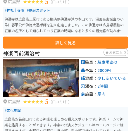
5
広島県
（口コミ1件）
#神社｜寺院
#絶景スポット
佛通寺は広島県三原市にある臨済宗佛通寺派の本山です。沼田高山城主の小
早川春平公が佛徳大通禅師を迎え創建しました。この佛通寺は広島県屈指の
紅葉の名所として知られており紅葉の時期になると多くの観光客が訪れま
す。
詳しく見る
神楽門前湯治村
お気に入り
駐車：
駐車場あり
予算：
2000円
混雑：
少し空いている
滞在：
2時間
施設：
屋内
5
広島県
（口コミ1件）
#文化施設
広島県安芸高田市にある神楽を楽しめる観光スポットです。神楽ドームで神
楽を鑑賞することができます。神楽の公演スケジュールはホームページで確
認できますが、金曜日～日曜日に昼の部、夜の部で構成されていることが多