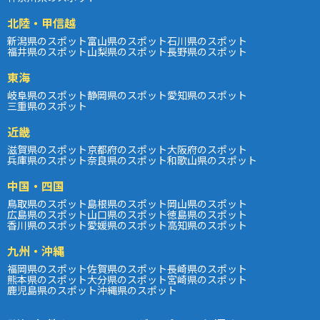
北陸・甲信越
新潟県のスポット
富山県のスポット
石川県のスポット
福井県のスポット
山梨県のスポット
長野県のスポット
東海
岐阜県のスポット
静岡県のスポット
愛知県のスポット
三重県のスポット
近畿
滋賀県のスポット
京都府のスポット
大阪府のスポット
兵庫県のスポット
奈良県のスポット
和歌山県のスポット
中国・四国
鳥取県のスポット
島根県のスポット
岡山県のスポット
広島県のスポット
山口県のスポット
徳島県のスポット
香川県のスポット
愛媛県のスポット
高知県のスポット
九州・沖縄
福岡県のスポット
佐賀県のスポット
長崎県のスポット
熊本県のスポット
大分県のスポット
宮崎県のスポット
鹿児島県のスポット
沖縄県のスポット