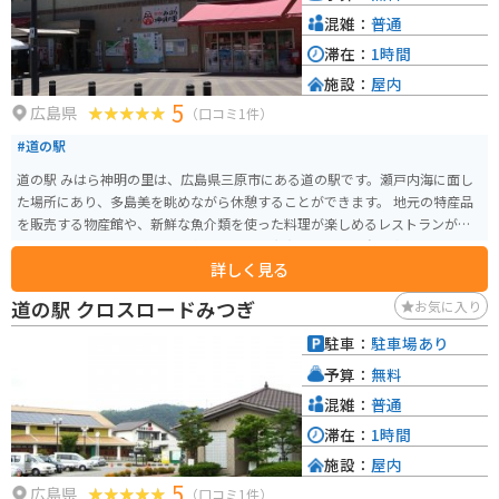
混雑：
普通
滞在：
1時間
施設：
屋内
5
広島県
（口コミ1件）
#道の駅
道の駅 みはら神明の里は、広島県三原市にある道の駅です。瀬戸内海に面し
た場所にあり、多島美を眺めながら休憩することができます。 地元の特産品
を販売する物産館や、新鮮な魚介類を使った料理が楽しめるレストランがあ
ります。また、サイクリスト向けの施設も充実しており、自転車ラックや空
詳しく見る
気入れ、工具の貸出しなども行っています。しまなみ海道のサイクリングロ
ードからも近く、サイクリストの休憩スポットとしても人気です。 三原市
道の駅 クロスロードみつぎ
お気に入り
は、タコが有名です。道の駅 みはら神明の里でも、タコを使った様々な料理
を楽しむことができます。新鮮なタコを使ったお刺身や、サクッとした食感
駐車：
駐車場あり
が美味しい唐揚げなど、ぜひ味わってみてください。
予算：
無料
混雑：
普通
滞在：
1時間
施設：
屋内
5
広島県
（口コミ1件）