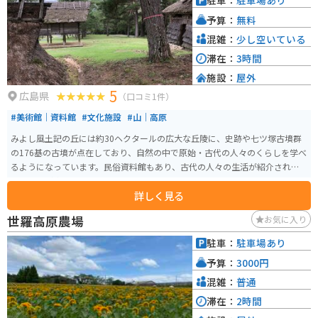
駐車：
駐車場あり
シノが咲き乱れる様子は圧巻です。夏には、川遊びやキャンプを楽しむこと
予算：
無料
ができます。秋には、紅葉の名所として知られる「三段峡」がおすすめです。
国の特別名勝にも指定されている景勝地で、遊歩道も整備されているので、
混雑：
少し空いている
ハイキングを楽しむことができます。冬には、スキー場もオープンします。道
滞在：
3時間
の駅 舞ロードIC千代田は、観光の拠点としても最適な場所です。
施設：
屋外
5
広島県
（口コミ1件）
#美術館｜資料館
#文化施設
#山｜高原
みよし風土記の丘には約30ヘクタールの広大な丘陵に、史跡や七ツ塚古墳群
の176基の古墳が点在しており、自然の中で原始・古代の人々のくらしを学べ
るようになっています。民俗資料館もあり、古代の人々の生活が紹介されて
いる展示が楽しめます。
詳しく見る
世羅高原農場
お気に入り
駐車：
駐車場あり
予算：
3000円
混雑：
普通
滞在：
2時間