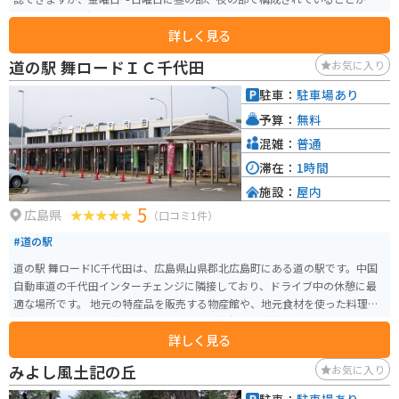
いです。宿泊、温泉の利用も可能で、神楽体験やお土産屋さんもあるため一
詳しく見る
日楽しめる観光スポットになっています。なんといっても、名物の夜叉うど
んが絶品です。おいしいネギがたっぷり入っていて、だしが辛いのですがこれ
道の駅 舞ロードＩＣ千代田
お気に入り
を食べるだけでも安芸高田市まで訪れたくなる１品です。
駐車：
駐車場あり
予算：
無料
混雑：
普通
滞在：
1時間
施設：
屋内
5
広島県
（口コミ1件）
#道の駅
道の駅 舞ロードIC千代田は、広島県山県郡北広島町にある道の駅です。中国
自動車道の千代田インターチェンジに隣接しており、ドライブ中の休憩に最
適な場所です。 地元の特産品を販売する物産館や、地元食材を使った料理が
楽しめるレストランがあります。特に、北広島町産の新鮮な野菜や果物は人
詳しく見る
気です。また、バイク専用の駐車場も完備されているので、ツーリングの休
憩場所としてもおすすめです。 周辺には、豊かな自然が広がっており、四季
みよし風土記の丘
お気に入り
折々の景色を楽しむことができます。春には、道の駅からほど近い場所に位
置する、豊平町の「龍頭峡」の桜並木がおすすめです。約300本ものソメイヨ