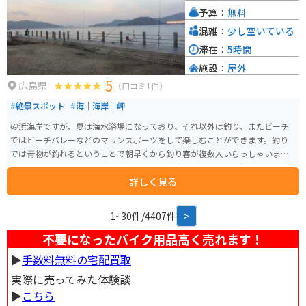
予算：
無料
混雑：
少し空いている
滞在：
5時間
施設：
屋外
5
広島県
（口コミ1件）
#絶景スポット
#海｜海岸｜岬
砂浜海岸ですが、夏は海水浴場になっており、それ以外は釣り、またビーチ
ではビーチバレーなどのマリンスポーツをして楽しむことができます。釣り
では青物が釣れるということで朝早くから釣り客が複数人いらっしゃいまし
た。下に落とせばカワハギなども狙うことが出来、初心者から経験者まで楽
詳しく見る
しむことが出来ています。
1~30件/4407件
>
不要になったバイク用品高く売れます！
▶︎
手数料無料の宅配買取
実際に売ってみた体験談
▶︎
こちら