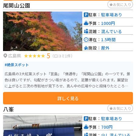
尾関山公園
お気に入り
駐車：
駐車場あり
予算：
1000円
混雑：
混んでいる
滞在：
1.5時間
施設：
屋外
5
広島県
（口コミ1件）
#絶景スポット
広島県の3大紅葉スポット「宮島」「佛通寺」「尾関山公園」の一つです。景
色は良いですが、勾配がきつい坂があるので、足腰が鍛えられます。展望台
に上がると三次の市街地が見下ろせ、真ん中の広場やひと段降りたところの
ベンチでくつろげます。
詳しく見る
八峯
お気に入り
駐車：
駐車場あり
予算：
700円
混雑：
少し混んでいる