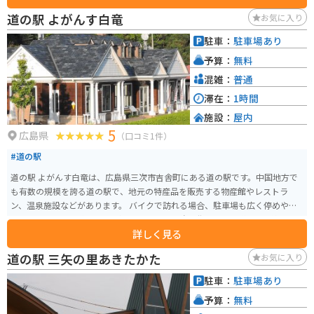
販売する物産館もあり、お土産探しにも最適です。 バイクで訪れる場合、駐
道の駅 よがんす白竜
お気に入り
車場も広々としているので安心です。周辺には、歴史的な建造物が多く点在
しているので、酒蔵巡りと合わせて散策するのもおすすめです。道の駅 西条
駐車：
駐車場あり
のん太の酒蔵は、西条の魅力を満喫できるスポットと言えるでしょう。
予算：
無料
混雑：
普通
滞在：
1時間
施設：
屋内
5
広島県
（口コミ1件）
#道の駅
道の駅 よがんす白竜は、広島県三次市吉舎町にある道の駅です。中国地方で
も有数の規模を誇る道の駅で、地元の特産品を販売する物産館やレストラ
ン、温泉施設などがあります。 バイクで訪れる場合、駐車場も広く停めやす
いので安心です。道の駅 よがんす白竜は、三次市街地から国道184号線を北
詳しく見る
上した場所にあり、中国山地の山々に囲まれた自然豊かな場所に位置してい
ます。ツーリングの休憩場所としても最適です。 地元の特産品としては、三
道の駅 三矢の里あきたかた
お気に入り
次ワインやピオーネ、世羅茶などが有名です。レストランでは、地元産の食
材を使った料理を楽しむことができます。また、温泉施設では、露天風呂や
駐車：
駐車場あり
サウナなども楽しめます。道の駅 よがんす白竜は、観光の拠点としても、ド
予算：
無料
ライブの休憩場所としてもおすすめです。