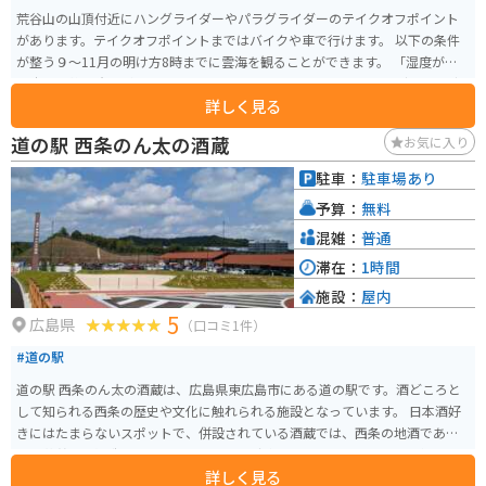
荒谷山の山頂付近にハングライダーやパラグライダーのテイクオフポイント
があります。テイクオフポイントまではバイクや車で行けます。 以下の条件
が整う９〜11月の明け方8時までに雲海を観ることができます。 「湿度が高
く十分な放射冷却があること」 「よく晴れていること」 「前日と当日の早朝
詳しく見る
の気温の差が大きいこと」 「風が弱いこと」
道の駅 西条のん太の酒蔵
お気に入り
駐車：
駐車場あり
予算：
無料
混雑：
普通
滞在：
1時間
施設：
屋内
5
広島県
（口コミ1件）
#道の駅
道の駅 西条のん太の酒蔵は、広島県東広島市にある道の駅です。酒どころと
して知られる西条の歴史や文化に触れられる施設となっています。 日本酒好
きにはたまらないスポットで、併設されている酒蔵では、西条の地酒である
「賀茂鶴」の製造工程を見学できます。試飲コーナーもあるので、お気に入
詳しく見る
りの一品を見つけてみてください。また、地元の特産品や新鮮な野菜などを