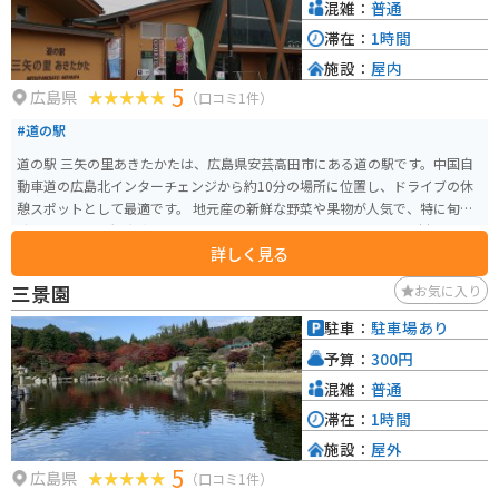
混雑：
普通
滞在：
1時間
施設：
屋内
5
広島県
（口コミ1件）
#道の駅
道の駅 三矢の里あきたかたは、広島県安芸高田市にある道の駅です。中国自
動車道の広島北インターチェンジから約10分の場所に位置し、ドライブの休
憩スポットとして最適です。 地元産の新鮮な野菜や果物が人気で、特に旬の
時期には多くの観光客で賑わいます。レストランでは、地元産の食材をふん
詳しく見る
だんに使った料理を楽しむことができ、おすすめは、あきおおたブランドに
認定されている「猪肉そば」です。 また、道の駅に隣接して「歴史民族資料
三景園
お気に入り
館」があり、安芸高田市の歴史や文化に触れることができます。周辺には、
戦国時代の史跡である郡山城跡や、毛利元就ゆかりの地である吉田郡山歴史
駐車：
駐車場あり
公園など、歴史好きにはたまらない観光スポットも点在しています。 バイク
予算：
300円
で訪れる場合、道の駅には広い駐車場が完備されているので安心です。周辺
の道路は、信号が少なく走りやすい道が多いので、ツーリングにもおすすめ
混雑：
普通
です。中国山地の山々を眺めながら、爽快なツーリングを楽しむことができ
滞在：
1時間
ます。
施設：
屋外
5
広島県
（口コミ1件）