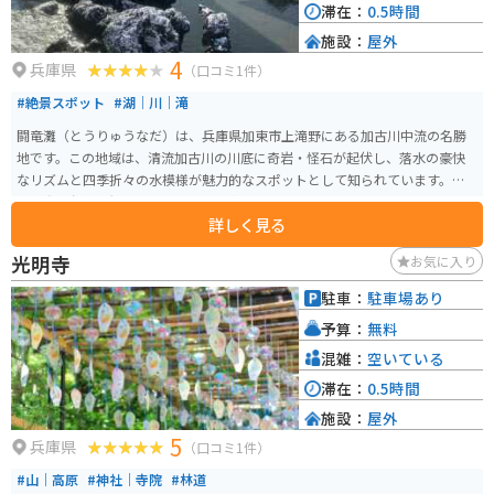
滞在：
0.5時間
施設：
屋外
4
兵庫県
（口コミ1件）
#絶景スポット
#湖｜川｜滝
闘竜灘（とうりゅうなだ）は、兵庫県加東市上滝野にある加古川中流の名勝
地です。この地域は、清流加古川の川底に奇岩・怪石が起伏し、落水の豪快
なリズムと四季折々の水模様が魅力的なスポットとして知られています。竜
の躍動に似た景観から「闘竜灘」と名付けられたと伝えられています。 闘竜
詳しく見る
灘は、岩に阻まれた川の流れが激流や滝を形成しており、自然の力強さを感
じることができる場所です。その壮大な自然景観に圧倒されます。また、この
光明寺
お気に入り
地域はハイキングや散策にも適しており、自然を楽しみながら健康的なアク
ティビティを楽しむことができます。四季折々の美しい景色を楽しむことが
駐車：
駐車場あり
でき、特に春の新緑や秋の紅葉の季節には、さらに美しい景観を楽しむこと
予算：
無料
ができます。 アクセスは、車では中国自動車道「滝野社IC」より約5分、電車
ではJR加古川線「滝駅」下車後、徒歩約5分の場所にあります。駐車場も完備
混雑：
空いている
されているため、車での訪問も便利です。鮎漁が有名で、近くには少しお高
滞在：
0.5時間
いですが、和食屋さんもあり一人でもゆったりと食事を楽しめます。
施設：
屋外
5
兵庫県
（口コミ1件）
#山｜高原
#神社｜寺院
#林道