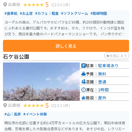
5
兵庫県
（口コミ1件）
#食事処
#お土産
#カフェ｜軽食
#ソフトクリーム
#動植物園
ヨーデルの森は、アルパカやカビパラなど60種、約200頭羽の動物達と間近
にふれあえる農村公園です。おすすめは、タカ、フクロウ、インコが空を飛
び交う、西日本最大級のバードパフォーマンスショーです。 パン作りやピザ
作り体験もでき、芝滑りもあります。花畑も綺麗で、沢山の種類の花が咲いて
詳しく見る
います。お土産は、園内の工房で作られたプリンが人気でソフトクリームも
美味しいです。
石ケ谷公園
お気に入り
駐車：
駐車場あり
予算：
無料
混雑：
普通
滞在：
1時間
施設：
屋外
5
兵庫県
（口コミ1件）
#山｜高原
#イベント体験
明石市の北部に位置する約14万平方メートルの広大な公園で、明石中央体育
会館、恐竜を模した大型複合遊具などがあります。 あそびの丘、レクリエー