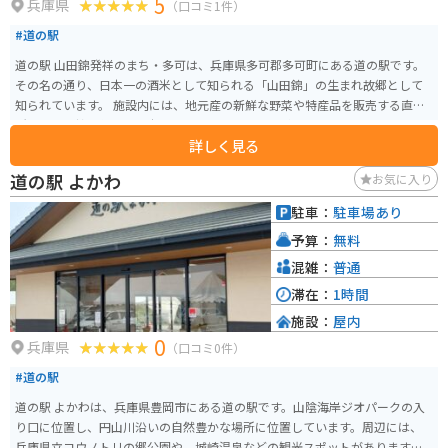
5
兵庫県
（口コミ1件）
#道の駅
道の駅 山田錦発祥のまち・多可は、兵庫県多可郡多可町にある道の駅です。
その名の通り、日本一の酒米として知られる「山田錦」の生まれ故郷として
知られています。 施設内には、地元産の新鮮な野菜や特産品を販売する直売
所や、山田錦を使った日本酒を販売するショップがあり、お土産探しにも最
詳しく見る
適です。また、レストランでは地元食材をふんだんに使った料理を楽しむこ
とができます。 バイクで訪れる場合、道の駅には広い駐車場が完備されてい
道の駅 よかわ
お気に入り
るので安心です。周辺には、緑豊かな田園風景が広がり、ツーリングにも最
適なエリアです。特に、秋には黄金色に輝く稲穂が美しい風景を見せてくれ
駐車：
駐車場あり
ます。 周辺には、山田錦の生産地として有名な中区や、日本の滝百選に選ば
予算：
無料
れた「天滝」など、観光スポットも点在しています。道の駅を拠点に、周辺エ
リアを巡ってみるのもおすすめです。
混雑：
普通
滞在：
1時間
施設：
屋内
0
兵庫県
（口コミ0件）
#道の駅
道の駅 よかわは、兵庫県豊岡市にある道の駅です。山陰海岸ジオパークの入
り口に位置し、円山川沿いの自然豊かな場所に位置しています。周辺には、
兵庫県立コウノトリの郷公園や、城崎温泉などの観光スポットがあります。