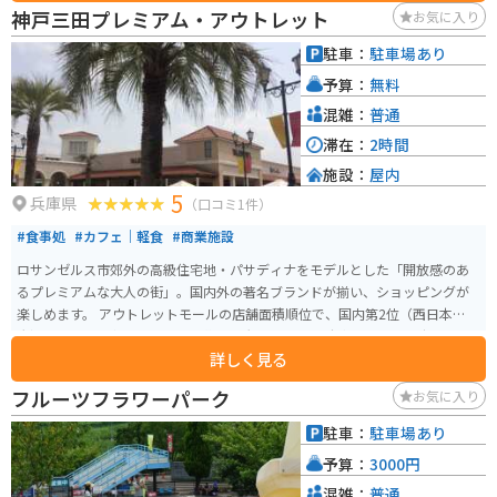
神戸三田プレミアム・アウトレット
お気に入り
駐車：
駐車場あり
予算：
無料
混雑：
普通
滞在：
2時間
施設：
屋内
5
兵庫県
（口コミ1件）
#食事処
#カフェ｜軽食
#商業施設
ロサンゼルス市郊外の高級住宅地・パサディナをモデルとした「開放感のあ
るプレミアムな大人の街」。国内外の著名ブランドが揃い、ショッピングが
楽しめます。 アウトレットモールの店舗面積順位で、国内第2位（西日本最
大）です。山の中にあるので、敷地は大きいです。 駐車場はとても広いです
詳しく見る
が土日の夕方は出る時に混みます。
フルーツフラワーパーク
お気に入り
駐車：
駐車場あり
予算：
3000円
混雑：
普通