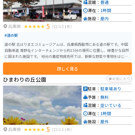
れた清々しい雰囲気を持っています。
混雑：
普通
滞在：
1時間
施設：
屋内
5
兵庫県
（口コミ1件）
#道の駅
道の駅 北はりまエコミュージアムは、兵庫県西脇市にある道の駅です。中国
自動車道 滝野社インターチェンジから約15分の場所に位置し、緑豊かな自然
に囲まれた施設です。 地元の農産物直売所では、新鮮な野菜や果物をはじ
め、地元産の加工品などが販売されています。レストランでは、地元産の食
詳しく見る
材を使用した料理を楽しむことができます。 また、併設されている「北はり
ま田園空間博物館」では、地域の自然や文化について学ぶことができます。
ひまわりの丘公園
お気に入り
特に、手作り体験工房では、そば打ちやこんにゃく作りなど、様々な体験を
することができます。 バイクで訪れる場合、道の駅には広々とした駐車場が
駐車：
駐車場あり
完備されているので安心です。周辺には、のどかな田園風景が広がってお
予算：
無料
り、ツーリングの休憩スポットとしても最適です。道の駅から少し足を延ば
せば、日本へそ公園や播州織工房館など、観光スポットも点在しています。
混雑：
空いている
北はりまエコミュージアムは、地元の魅力を満喫できる道の駅です。ドライ
滞在：
1時間
ブやツーリングの途中に、ぜひ立ち寄ってみてください。
施設：
屋外
5
兵庫県
（口コミ1件）