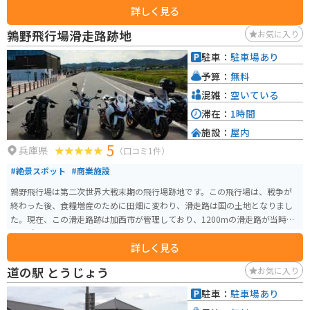
詳しく見る
鶉野飛行場滑走路跡地
お気に入り
駐車：
駐車場あり
予算：
無料
混雑：
空いている
滞在：
1時間
施設：
屋内
5
兵庫県
（口コミ1件）
#絶景スポット
#商業施設
鶉野飛行場は第二次世界大戦末期の飛行場跡地です。この飛行場は、戦争が
終わった後、食糧増産のために田畑に変わり、滑走路は国の土地となりまし
た。現在、この滑走路跡は加西市が管理しており、1200mの滑走路が当時の
まま残っているのは全国でも珍しいとされています。 この地域は「sora加西
詳しく見る
（鶉野ミュージアム）」として地域活性化拠点施設が設けられ、令和4年4月
にオープンしました。ミュージアムでは、姫路海軍航空隊鶉野飛行場で組み
道の駅 とうじょう
お気に入り
立てられていた「紫電改」と特攻機の歴史について学ぶことができます。 ま
た、滑走路そばには「平和祈念の碑」が設置されており、日本の平和を願う
駐車：
駐車場あり
メッセージが込められています。滑走路跡地は、かつて陸上自衛隊の訓練施