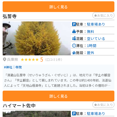
「銀の馬車道」の跡地に位置しています。道の駅には、レストランや特産品
詳しく見る
販売所があり、地元の食材を使った料理や、特産品を購入することができま
す。また、観光案内所では、周辺の観光スポットの情報を入手することがで
弘誓寺
お気に入り
きます。 バイクで訪れる場合、道の駅には広い駐車場が完備されているので
安心です。周辺には、播磨高原東部の山々が連なり、四季折々の美しい景色
駐車：
駐車場あり
を楽しむことができます。特に、春の新緑や秋の紅葉の時期はおすすめです。
予算：
無料
また、道の駅からほど近い場所には、峰山高原や砥峰高原といった、雄大な
自然が広がる観光スポットもあります。 神河町は、名水百選にも選ばれた
混雑：
空いている
「千ヶ峰の銘水」が湧き出る町として知られています。道の駅では、この名
滞在：
1時間
水を汲むこともできるので、ぜひお土産にどうぞ。また、地元産の新鮮な野
施設：
屋外
菜や果物も販売されており、地元の味覚を楽しむことができます。 道の駅 銀
5
の馬車道・神河は、自然豊かな場所に位置し、ドライブやツーリングの休憩
兵庫県
（口コミ1件）
場所として最適なだけでなく、地元の魅力に触れることができる観光拠点と
#神社｜寺院
してもおすすめです。
「清瀧山弘誓寺（せいりゅうざん・ぐぜいじ）」は、地元では「宇土の観音
さん」「宇土観音」として親しまれています。この寺は約1400年前、法道仙
人によって「天地山極楽寺」として創建されました。当初は多くの僧坊があ
り、栄えていましたが、1184年（寿永３年）に源氏による火災で全山が焼失
詳しく見る
しました。それでも、ご本尊の聖観世音菩薩は滝に隠されて難を逃れ、後に
再建されました。1473年（文明5年）に曹洞宗に改宗し、清瀧山弘誓寺と名
ハイマート佐中
お気に入り
を改められました。 寺内には多くの仏像が祀られており、庭には美しい大銀
杏があります。寺の近くには展望所があり、山巡りも楽しめます。年間を通じ
駐車：
駐車場あり
て様々な祭りや行事が行われています。特に、毎月17日には病気封じのご利