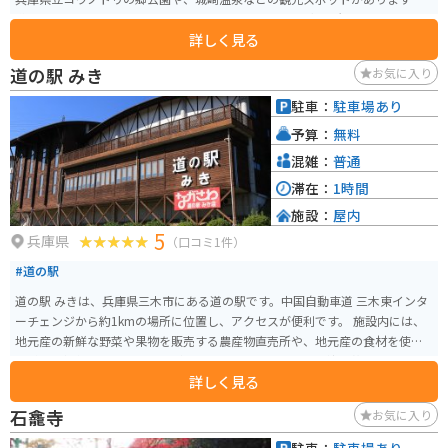
道の駅 よかわには、地元産の野菜や特産品を販売する直売所や、レストラ
詳しく見る
ン、そして情報コーナーがあります。レストランでは但馬牛を使った料理や、
地元で採れた新鮮な魚介類を使った料理が楽しめます。また、情報コーナー
道の駅 みき
お気に入り
では、周辺の観光情報を入手することができます。バイクで訪れる方は、道
の駅の駐車場にバイク専用の駐車スペースがあるので、安心して駐車できま
駐車：
駐車場あり
す。 道の駅 よかわからコウノトリの郷公園までは約5km、城崎温泉までは約
予算：
無料
20kmです。どちらも車で約10分〜20分程度の距離にあります。コウノトリの
郷公園では、国の特別天然記念物であるコウノトリの保護・増殖、野生復帰
混雑：
普通
の取組について学ぶことができます。また、城崎温泉は、7つの外湯めぐりが
滞在：
1時間
楽しめる有名な温泉街です。柳並木が美しい街並みを浴衣姿で散策すること
施設：
屋内
ができます。 道の駅 よかわ周辺で人気のお土産は、但馬牛を使った加工品
5
や、地元産の日本酒、そしてコウノトリグッズです。但馬牛の肉を使った佃
兵庫県
（口コミ1件）
煮や、ジャーキーなどは、お酒のおつまみにもぴったりです。また、豊岡市
#道の駅
はコウノトリの野生復帰に取り組んでいる地域であることから、コウノトリ
をモチーフにしたグッズやお土産も人気です。 バイクで道の駅 よかわを訪れ
道の駅 みきは、兵庫県三木市にある道の駅です。中国自動車道 三木東インタ
る際は、山陰海岸ジオパークの美しい景色を楽しみながらツーリングするこ
ーチェンジから約1kmの場所に位置し、アクセスが便利です。 施設内には、
とができます。但馬地方は自然豊かな地域なので、都会の喧騒を離れて、自然
地元産の新鮮な野菜や果物を販売する農産物直売所や、地元産の食材を使っ
の中でゆったりとした時間を過ごすことができます。
た料理を提供するレストランがあります。また、三木の伝統工芸品である
詳しく見る
「みきかじや村」の包丁や、播州そろばんなども販売されています。バイク
に乗っている方は、駐車場も広く、休憩場所としてもおすすめです。 周辺に
石龕寺
お気に入り
は、金剛山や三木城跡などの観光スポットがあります。金剛山は、ハイキン
グコースが整備されており、山頂からは明石海峡や淡路島を一望できます。