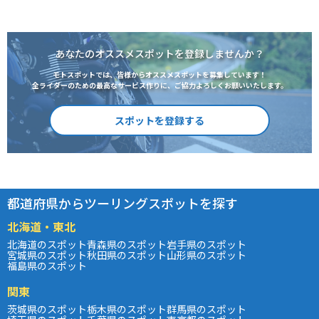
あなたのオススメスポットを登録しませんか？
モトスポットでは、皆様からオススメスポットを募集しています！
全ライダーのための最高なサービス作りに、ご協力よろしくお願いいたします。
スポットを登録する
都道府県からツーリングスポットを探す
北海道・東北
北海道のスポット
青森県のスポット
岩手県のスポット
宮城県のスポット
秋田県のスポット
山形県のスポット
福島県のスポット
関東
茨城県のスポット
栃木県のスポット
群馬県のスポット