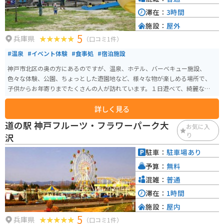
滞在：
3時間
施設：
屋外
5
兵庫県
（口コミ1件）
#温泉
#イベント体験
#食事処
#宿泊施設
神戸市北区の奥の方にあるのですが、温泉、ホテル、バーベキュー施設、
色々な体験、公園、ちょっとした遊園地など、様々な物が楽しめる場所で、
子供からお年寄りまでたくさんの人が訪れています。１日遊べて、綺麗な施設
なので雰囲気も楽しめるようになってます。
詳しく見る
道の駅 神戸フルーツ・フラワーパーク大
お気に入
り
沢
駐車：
駐車場あり
予算：
無料
混雑：
普通
滞在：
1時間
施設：
屋内
5
兵庫県
（口コミ1件）