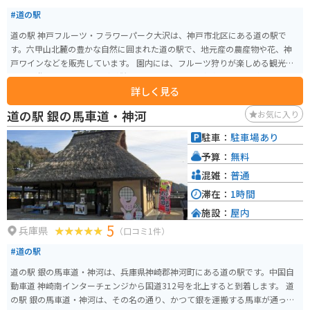
#道の駅
道の駅 神戸フルーツ・フラワーパーク大沢は、神戸市北区にある道の駅で
す。六甲山北麓の豊かな自然に囲まれた道の駅で、地元産の農産物や花、神
戸ワインなどを販売しています。 園内には、フルーツ狩りが楽しめる観光農
園や、遊園地、ホテルなどが併設されており、一日中楽しむことができま
詳しく見る
す。 バイクで行く場合は、三田方面から国道428号線を南下するのがおすす
めです。駐車場も広く、休憩場所としても最適です。 周辺には、有馬温泉や
道の駅 銀の馬車道・神河
お気に入り
六甲山など、観光スポットもたくさんあります。お土産には、神戸ワインや地
元産のフルーツを使ったジャムなどがおすすめです。
駐車：
駐車場あり
予算：
無料
混雑：
普通
滞在：
1時間
施設：
屋内
5
兵庫県
（口コミ1件）
#道の駅
道の駅 銀の馬車道・神河は、兵庫県神崎郡神河町にある道の駅です。中国自
動車道 神崎南インターチェンジから国道312号を北上すると到着します。 道
の駅 銀の馬車道・神河は、その名の通り、かつて銀を運搬する馬車が通った