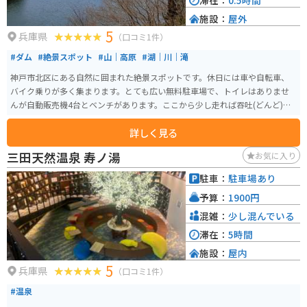
滞在：
0.5時間
施設：
屋外
5
兵庫県
（口コミ1件）
#ダム
#絶景スポット
#山｜高原
#湖｜川｜滝
神戸市北区にある自然に囲まれた絶景スポットです。休日には車や自転車、
バイク乗りが多く集まります。とても広い無料駐車場で、トイレはありませ
んが自動販売機4台とベンチがあります。ここから少し走れば吞吐(どんど)ダ
ムや「BE KOBE」のモニュメントもあります。
詳しく見る
三田天然温泉 寿ノ湯
お気に入り
駐車：
駐車場あり
予算：
1900円
混雑：
少し混んでいる
滞在：
5時間
施設：
屋内
5
兵庫県
（口コミ1件）
#温泉