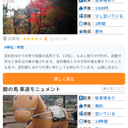
駐車：
駐車場あり
三木城跡は、戦国時代に栄えた城の跡地で、現在は公園として整備されてい
予算：
1000円
ます。
混雑：
少し空いている
滞在：
1時間
施設：
屋外
4
兵庫県
（口コミ1件）
#神社｜寺院
足利氏ゆかりの寺で紅葉の名所です。11月に、もみじ祭りが行われ、武者行
列など多彩な行事が催されます。 足利尊氏とその子供が身を寄せていたこと
もあり、足利家とゆかりの深い寺としても知られています。 山奥にあるため
道の狭いところがあります。秋には美しい紅葉が見られ観光客で賑わいます。
詳しく見る
銀の馬 車道モニュメント
お気に入り
駐車：
駐車場あり
予算：
無料
混雑：
空いている
滞在：
10時間