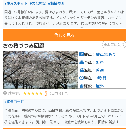
#絶景スポット
#文化施設
#動植物園
国道175号線沿いにあり、夏はひまわり、秋はコスモスが一面じゅうたんのよ
うに咲くお花畑のある公園です。イングリッシュガーデンの薔薇、ハーブも
美しく手入れされ、流れる小川、池もあります。 市民の憩いの場所になって
います。最近遊具がリニューアルされて県外から遊びにこられる人もいます。
詳しく見る
近所には小野市自慢のおいしい牛乳・共進牧場もあります。ひまわりの丘公
園は市民の公園なので駐車場も公園への入場料も無料です。
おの桜づつみ回廊
お気に入り
駐車：
駐車場あり
予算：
無料
混雑：
普通
滞在：
2時間
施設：
屋外
5
兵庫県
（口コミ1件）
#絶景ロード
全長4km、約650本が並ぶ、西日本最大級の桜並木です。上流から下流にかけ
て開花順に5種類の桜が植樹されているため 、3月下旬～4月上旬にわたって
桜を堪能できます。 河川敷に駐車して桜並木を散策したり、回廊に隣接する
側道を走ったりするととても綺麗です。