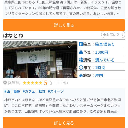
兵庫県三田市にある「三田天然温泉 寿ノ湯」は、新型ライフスタイル温泉と
して知られています。80年の時を経て再開されたこの施設は、五感を解き放
つリラクゼーションの場として人気です。質の良い温泉、おいしい食事、刺
激と発見に満ちたライブラリー、身体を動かすためのジムや岩盤浴など、多
詳しく見る
様な施設があります。 寿ノ湯は、温泉とサウナ、ジム、岩盤浴、一万冊のラ
イブラリーを備えており、1日中過ごせる場所です。バレルサウナも特におす
はなとね
お気に入り
すめです。営業時間は10:00から23:00までで、水曜日が定休日です。
駐車：
駐車場あり
予算：
1000円
混雑：
混んでいる
滞在：
1時間
施設：
屋内
5
兵庫県
（口コミ1件）
#山｜高原
#カフェ｜軽食
#スイーツ
神戸市内とは思えないほど自然豊かなでのんびりと過ごせる神戸市北区淡河
町。ここに古民家「前田家」を改修したかわいいスチームベーグルのカフェ
があります。山田錦を作っている米農家が周囲にあり、このお家も古民家そ
のままの暖かくて懐かしい雰囲気がいっぱいです。
詳しく見る