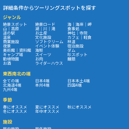
詳細条件からツーリングスポットを探す
ジャンル
絶景スポット
絶景ロード
海｜海岸｜岬
山｜高原
湖｜川｜滝
食事処
道の駅
お土産
神社｜寺院
温泉
文化施設
カフェ｜軽食
商業施設
ソフトクリーム
林道
夜景
イベント体験
宿泊施設
美術館｜資料館
海鮮
ダム
キャンプ場
スイーツ
珍スポット
動植物園
お肉
麺類
お酒
ライダーハウス
東西南北の端
全ての端
日本4端
日本本土4端
北海道4端
本州4端
四国4端
九州4端
季節
春にオススメ
夏にオススメ
秋にオススメ
冬にオススメ
年中オススメ
施設
屋内施設
屋外施設