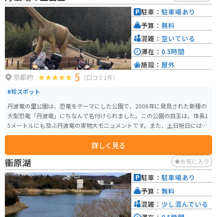
め、事前に公式サイトで確認するとより楽しめます。防災意識を高めつつ、
駐車：
駐車場あり
自然と触れ合うための観光スポットとしておすすめです。
予算：
無料
混雑：
空いている
滞在：
0.5時間
施設：
屋外
5
京都府
（口コミ1件）
#珍スポット
丹波竜の里公園は、恐竜をテーマにした公園で、2006年に発見された新種の
大型恐竜「丹波竜」にちなんで名付けられました。この公園の目玉は、体長1
5メートルにも及ぶ丹波竜の実物大モニュメントです。また、土日祝日には近
くの「元気村かみくげ」で発掘体験もでき、恐竜に興味がある人には特にお
詳しく見る
すすめのスポットです。恐竜の前でバイクと写真撮影もできます。
衝原湖
お気に入り
駐車：
駐車場あり
予算：
無料
混雑：
少し混んでいる