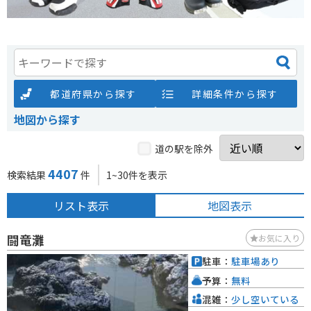
都道府県から探す
詳細条件から探す
地図から探す
道の駅を除外
4407
検索結果
件
1~30件を表示
リスト表示
地図表示
闘竜灘
お気に入り
駐車：
駐車場あり
予算：
無料
混雑：
少し空いている