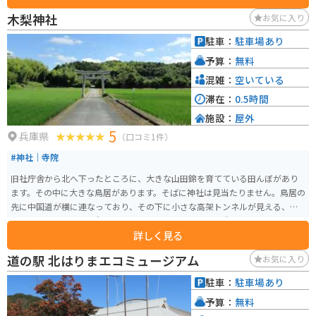
タ映えする写真を求める若者にも人気があります。
木梨神社
お気に入り
駐車：
駐車場あり
予算：
無料
混雑：
空いている
滞在：
0.5時間
施設：
屋外
5
兵庫県
（口コミ1件）
#神社｜寺院
旧社庁舎から北へ下ったところに、大きな山田錦を育てている田んぼがあり
ます。その中に大きな鳥居があります。そばに神社は見当たりません。鳥居の
先に中国道が横に連なっており、その下に小さな高架トンネルが見える、そ
の高架をくぐると、木梨（こなし）神社があります。 木梨神社は、古くから
詳しく見る
穢れと祓いの神様として信仰されています。この神社は、播磨国賀茂郡の式
内社で、第10代崇神天皇の時代に物部八十手によって八十枉津日神が祀られ
道の駅 北はりまエコミュージアム
お気に入り
たと伝えられています。後に、将軍彦坐命が丹波の賊を征伐した際に神託を
受けて創建されました。 加東市を含む北播磨には蛇にまつわる逸話が多くあ
駐車：
駐車場あり
ります。三草山に近い木梨神社もその蛇にまつわる逸話（伝説）が残る神社
予算：
無料
の一つです。木梨神社の境内は、植木が美しく剪定され、地面も掃き清めら