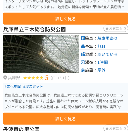
インターチェンジから約10分の場所に位置し、ドライブやツーリングの休憩
スポットとして人気があります。 地元産の新鮮な野菜や果物が並ぶ農産物直
売所は、道の駅 淡河の魅力の一つです。採れたての野菜や果物はもちろんの
詳しく見る
こと、地元産の素材を使った加工品なども販売されています。 また、レスト
ランでは、地元産の食材をふんだんに使った料理を楽しむことができます。
兵庫県立三木総合防災公園
お気に入り
淡河産のそば粉を使った手打ちそばや、地元産の野菜を使った天ぷらなど、
ここでしか味わえない味が人気です。 バイクで訪れる際は、広々とした駐車
駐車：
駐車場あり
場があるので安心して駐車できます。道の駅周辺には、自然豊かな観光スポ
予算：
無料
ットも多いので、ツーリングの拠点としてもおすすめです。 道の駅 淡河は、
地元の魅力が詰まった道の駅です。新鮮な農産物や地元グルメを楽しみなが
混雑：
空いている
ら、ゆっくりと休憩してみてはいかがでしょうか。
滞在：
1時間
施設：
屋外
5
兵庫県
（口コミ1件）
#文化施設
#珍スポット
兵庫県立三木総合防災公園は、兵庫県三木市にある防災学習とリクリエーシ
ョンが融合した施設です。芝生に覆われた巨大ドーム型球技場や不思議なオ
ブジェがある公園。広大な敷地内には防災体験館があり、災害時の実践的な
知識を楽しみながら学べます。自然豊かな環境でピクニックやジョギングも
詳しく見る
楽しめ、ファミリーやカップルに人気です。 バイクで訪れる際は、駐車場が
整備されておりアクセス良好。周辺の山間部はツーリングにも適しており、
丹波竜の里公園
お気に入り
自然の中を走る爽快感が味わえます。季節ごとのイベントも充実しているた