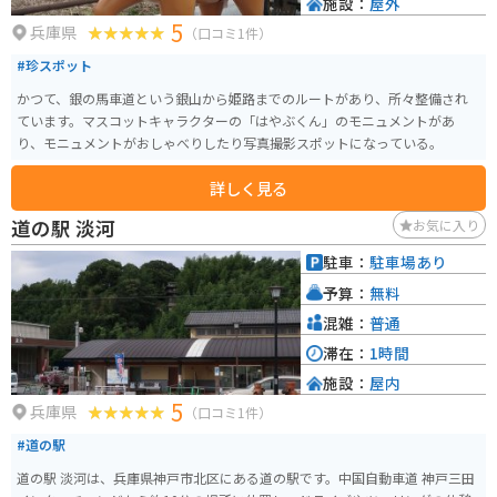
施設：
屋外
5
兵庫県
（口コミ1件）
#珍スポット
かつて、銀の馬車道という銀山から姫路までのルートがあり、所々整備され
ています。マスコットキャラクターの「はやぶくん」のモニュメントがあ
り、モニュメントがおしゃべりしたり写真撮影スポットになっている。
詳しく見る
道の駅 淡河
お気に入り
駐車：
駐車場あり
予算：
無料
混雑：
普通
滞在：
1時間
施設：
屋内
5
兵庫県
（口コミ1件）
#道の駅
道の駅 淡河は、兵庫県神戸市北区にある道の駅です。中国自動車道 神戸三田