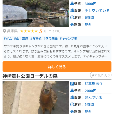
予算：
3000円
益で知られる例祭があり、多くの参拝者が訪れます。 場所としては、国の史
跡にも指定されている「篠山城跡」や伝統的な町並みが残る丹波篠山の中心
混雑：
少し空いている
部から車で10分程度の距離に位置しています。 舞鶴若狭自動車道の丹南篠山
滞在：
6時間
口から10分ほどです。銀杏の季節は近隣の農地を駐車場として開放してくれ
施設：
屋外
ています。行くまでの道は少しわかりにくいかもしれません。
5
兵庫県
（口コミ1件）
#ダム
#山｜高原
#食事処
#宿泊施設
#キャンプ場
ワカサギ釣りやキャンプができる施設です。釣った魚をお食事どころで天ぷ
らにしてくれます。炊き込みご飯もおすすめです。キャンプ場は山に囲まれて
おり、風が強く吹く為、夏場に行くのをオススメします。デイキャンプやBB
Qもできるので、手軽に行けます。
詳しく見る
神崎農村公園ヨーデルの森
お気に入り
駐車：
駐車場あり
予算：
2000円
混雑：
混んでいる
滞在：
5時間
施設：
屋外