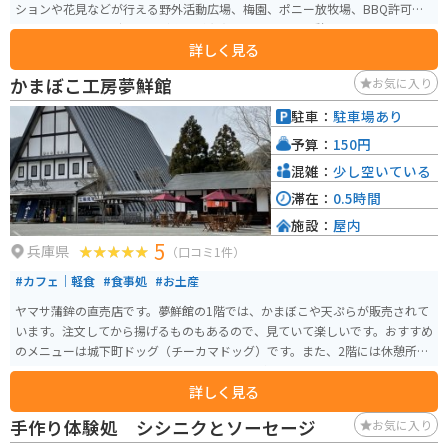
ションや花見などが行える野外活動広場、梅園、ポニー放牧場、BBQ許可エ
リア、ハーブガーデンズなど施設が充実しており、市民憩いの場となってい
詳しく見る
ます。 毎年3月下旬ごろから、野外活動広場の周りを約500本の桜が囲むよう
に咲き誇り、多くの花見客で賑わいを見せます。350台収容できる無料駐車場
かまぼこ工房夢鮮館
お気に入り
もあります。
駐車：
駐車場あり
予算：
150円
混雑：
少し空いている
滞在：
0.5時間
施設：
屋内
5
兵庫県
（口コミ1件）
#カフェ｜軽食
#食事処
#お土産
ヤマサ蒲鉾の直売店です。夢鮮館の1階では、かまぼこや天ぷらが販売されて
います。注文してから揚げるものもあるので、見ていて楽しいです。おすすめ
のメニューは城下町ドッグ（チーカマドッグ）です。また、2階には休憩所が
あるためそちらで買ったものを食べられますが、おすすめは外のベンチで
詳しく見る
す。近くに花畑があるので、眺めながら食べると気持ちが良いです。
手作り体験処 シシニクとソーセージ
お気に入り