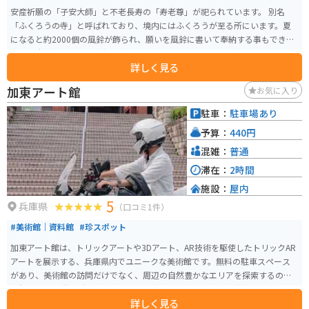
安産祈願の「子安大師」と不老長寿の「寿老尊」が祀られています。 別名
「ふくろうの寺」と呼ばれており、境内にはふくろうが至る所にいます。夏
になると約2000個の風鈴が飾られ、願いを風鈴に書いて奉納する事もできま
す。厄除け祈願の絵馬が少し変わっていて、厄を落としたい方にはオススメで
詳しく見る
す。
加東アート館
お気に入り
駐車：
駐車場あり
予算：
440円
混雑：
普通
滞在：
2時間
施設：
屋内
5
兵庫県
（口コミ1件）
#美術館｜資料館
#珍スポット
加東アート館は、トリックアートや3Dアート、AR技術を駆使したトリックAR
アートを展示する、兵庫県内でユニークな美術館です。無料の駐車スペース
があり、美術館の訪問だけでなく、周辺の自然豊かなエリアを探索するのに
も便利です。 営業時間は10:00から17:00までで、水曜日は休館日ですが、祝
詳しく見る
日には開館しています。最新のAR技術を利用したアート作品は、特にインス