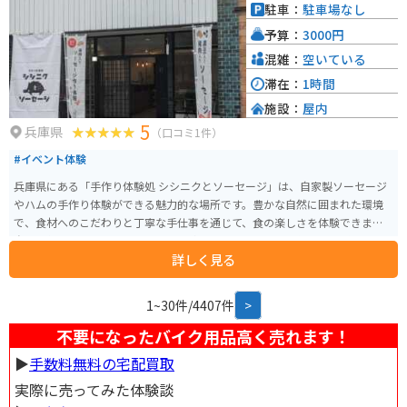
駐車：
駐車場なし
予算：
3000円
混雑：
空いている
滞在：
1時間
施設：
屋内
5
兵庫県
（口コミ1件）
#イベント体験
兵庫県にある「手作り体験処 シシニクとソーセージ」は、自家製ソーセージ
やハムの手作り体験ができる魅力的な場所です。豊かな自然に囲まれた環境
で、食材へのこだわりと丁寧な手仕事を通じて、食の楽しさを体験できます。
自分で作ったソーセージをその場で焼いて食べることも可能で、五感で食を
詳しく見る
満喫できるのが魅力です。 観光に役立つ情報としては、まず体験プログラム
への事前予約がおすすめです。特に週末や祝日は混み合う可能性があるた
め、事前に予約しておくとスムーズに体験できます。バイク乗りにとって嬉
1~30件/4407件
>
しいのは、駐車場が完備されていること。ツーリングの途中に立ち寄り、手
作り体験を楽しむことができます。周辺には、自然豊かな観光スポットも多
不要になったバイク用品高く売れます！
く、バイクでの移動も快適です。近くには、但馬の小京都と呼ばれる出石の
▶︎
手数料無料の宅配買取
街並みがあり、風情ある景色を堪能できます。また、城崎温泉も近く、温泉
で旅の疲れを癒すことも可能です。 地域の名産品としては、もちろん手作り
実際に売ってみた体験談
のソーセージやハムが挙げられます。お土産として購入し、自宅で楽しむこ