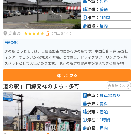
予算：
無料
設（鶉野訓練場）としても使用されており、ヘリコプターなどの航空ショー
が行われていたこともあります。場所によっては、バイクと零戦を一緒に撮
混雑：
普通
影することが出来ます。レストランやお土産売り場があります。
滞在：
1時間
施設：
屋内
5
兵庫県
（口コミ1件）
#道の駅
道の駅 とうじょうは、兵庫県加東市にある道の駅です。中国自動車道 滝野社
インターチェンジから約10分の場所に位置し、ドライブやツーリングの休憩
スポットとして人気があります。 地元の新鮮な農産物が購入できる農産物直
売所や、地元産の食材を使った料理が楽しめるレストランがあります。特
詳しく見る
に、加東市のブランド豚「播州百日どり」を使った料理はおすすめです。道
の駅 とうじょうは、バイクで訪れるのにも適した場所です。駐車場も広く、
道の駅 山田錦発祥のまち・多可
お気に入り
休憩スペースも充実しているので、ツーリングの休憩場所として最適です。
周辺には、播州清水寺や闘竜灘など、観光スポットも点在しているので、観
駐車：
駐車場あり
光の拠点としても利用できます。道の駅 とうじょうを訪れた際には、ぜひ、
予算：
無料
地元の特産品である「播州織」の製品もチェックしてみてください。播州織
は、兵庫県西脇市周辺で生産されている綿織物で、その品質の高さから全国
混雑：
普通
的に知られています。道の駅 とうじょうでは、播州織を使ったハンカチやタ
滞在：
1時間
オルなどの雑貨類を購入することができます。
施設：
屋内