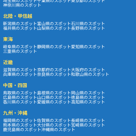
埼玉県のスポット
千葉県のスポット
東京都のスポット
神奈川県のスポット
北陸・甲信越
新潟県のスポット
富山県のスポット
石川県のスポット
福井県のスポット
山梨県のスポット
長野県のスポット
東海
岐阜県のスポット
静岡県のスポット
愛知県のスポット
三重県のスポット
近畿
滋賀県のスポット
京都府のスポット
大阪府のスポット
兵庫県のスポット
奈良県のスポット
和歌山県のスポット
中国・四国
鳥取県のスポット
島根県のスポット
岡山県のスポット
広島県のスポット
山口県のスポット
徳島県のスポット
香川県のスポット
愛媛県のスポット
高知県のスポット
九州・沖縄
福岡県のスポット
佐賀県のスポット
長崎県のスポット
熊本県のスポット
大分県のスポット
宮崎県のスポット
鹿児島県のスポット
沖縄県のスポット