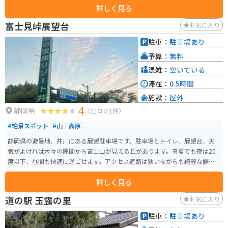
詳しく見る
る直売所があります。特に、地元の農家さんが丹精込めて育てたお米や、季
節ごとの旬の味覚はおすすめです。お土産選びにも最適です。 また、レスト
富士見峠展望台
お気に入り
ランでは、地元の食材を使った郷土料理や軽食を楽しむことができます。名
物の「お茶そば」は、藤枝市ならではの風味豊かな一品。ドライブの途中で
駐車：
駐車場あり
立ち寄って、美味しい食事でリフレッシュするのも良いでしょう。 バイクで
予算：
無料
お越しの方には、広々とした駐車場が利用できるのが嬉しいポイントです。
ツーリングの休憩場所として、仲間との合流地点としても便利です。周辺に
混雑：
空いている
は、風光明媚な景色を楽しめるサイクリングロードや、ハイキングコースも
滞在：
0.5時間
整備されているため、アクティブに過ごしたい方にもおすすめです。特に、
施設：
屋外
秋には紅葉が美しく、絶好のツーリングスポットとなります。 さらに、道の
4
駅の近くには、瀬戸谷温泉郷があります。旅の疲れを癒すのに最適な温泉
静岡県
（口コミ1件）
で、旅の思い出をさらに豊かなものにしてくれるでしょう。自然、グルメ、
#絶景スポット
#山｜高原
温泉と、様々な楽しみ方ができる「ゆとりえせとや」で、素敵なひとときを
お過ごしください。
静岡県の避暑地、井川にある展望駐車場です。駐車場とトイレ、展望台、天
気がよければ木々の隙間から富士山が見える丘があります。真夏でも夜は20
度以下、昼間も快適に過ごせます。アクセス道路は狭いながらも綺麗な舗装
路が続き、荒れているところは少ないです。すぐ近くにモトクロス場があり、
詳しく見る
そこはトイレがないため、モトクロス場利用者がトイレ目的で展望台を使う
こともあるようです。
道の駅 玉露の里
お気に入り
駐車：
駐車場あり