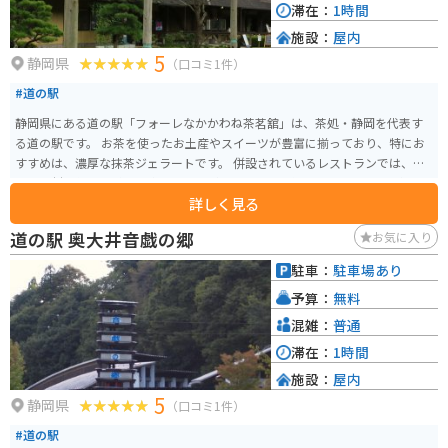
滞在：
1時間
施設：
屋内
5
静岡県
（口コミ1件）
#道の駅
静岡県にある道の駅「フォーレなかかわね茶茗舘」は、茶処・静岡を代表す
る道の駅です。 お茶を使ったお土産やスイーツが豊富に揃っており、特にお
すすめは、濃厚な抹茶ジェラートです。 併設されているレストランでは、地
元の食材を使った料理を楽しむことができ、お茶を使ったメニューも人気で
詳しく見る
す。 また、SLが走る大井川鐵道の終着駅「千頭駅」にも隣接しており、SLに
乗車することもできます。 バイクで訪れる場合は、道の駅から寸又峡や井川
道の駅 奥大井音戯の郷
お気に入り
湖など、自然豊かな観光スポットへのアクセスも良好です。 周辺道路は、ワ
インディングロードが多いため、走行には注意が必要です。
駐車：
駐車場あり
予算：
無料
混雑：
普通
滞在：
1時間
施設：
屋内
5
静岡県
（口コミ1件）
#道の駅