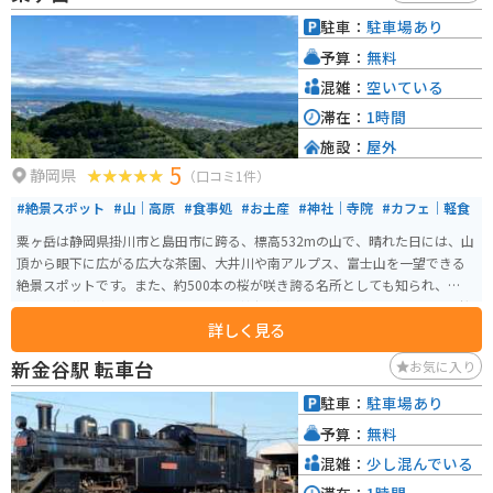
も知られ、鉄道の旅を楽しむ人々にも人気のスポットとなっています。駅舎
駐車：
駐車場あり
内には「合格地蔵尊」が祀られてます。
予算：
無料
混雑：
空いている
滞在：
1時間
施設：
屋外
5
静岡県
（口コミ1件）
#絶景スポット
#山｜高原
#食事処
#お土産
#神社｜寺院
#カフェ｜軽食
粟ヶ岳は静岡県掛川市と島田市に跨る、標高532mの山で、晴れた日には、山
頂から眼下に広がる広大な茶園、大井川や南アルプス、富士山を一望できる
絶景スポットです。また、約500本の桜が咲き誇る名所としても知られ、春に
は多くの花見客で賑わいます。阿波々神社が山頂にあり、毎年4月上旬には桜
詳しく見る
祭りが開催されることで有名です。頂上にはカフェもあり、景色を見ながら
お茶を楽しんだり、神社の御朱印も手に入れられます。秋のシーズンには紅
新金谷駅 転車台
お気に入り
葉のトンネル中を車やバイクで走れるのでオススメです。
駐車：
駐車場あり
予算：
無料
混雑：
少し混んでいる