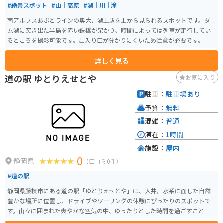
#絶景スポット
#山｜高原
#湖｜川｜滝
南アルプスあぶとラインの奥大井湖上駅を上から見られるスポットです。ダ
ム湖に突き出た半島を赤い鉄橋が架かり、時間によっては列車が走行してい
るところを撮影可能です。出入り口が分かりにくいため注意が必要です。
詳しく見る
道の駅 ゆとりえせとや
お気に入り
駐車：
駐車場あり
予算：
無料
混雑：
普通
滞在：
1時間
施設：
屋内
0
静岡県
（口コミ0件）
#道の駅
静岡県藤枝市にある道の駅「ゆとりえせとや」は、大井川水系に面した自然
豊かな場所に位置し、ドライブやツーリングの休憩にぴったりのスポットで
す。山々に囲まれた爽やかな空気の中、ゆったりとした時間を過ごすことが
できます。 道の駅内には、地元で採れた新鮮な野菜や果物、特産品を販売す