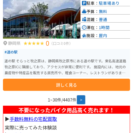
詰まった飽きのないバランスが好印象です。 駿河湾を抜ける微かな潮と茶畑
駐車：
駐車場あり
の香は爽快感に彩りを添える最高のエッセンス。周辺にはもう一つの富士見
予算：
無料
スポットの大定番、三保松原もあり、富士見ツーリングを楽しむには外せな
いルートです。
混雑：
普通
滞在：
1時間
施設：
屋内
0
静岡県
（口コミ0件）
#道の駅
道の駅 そらっと牧之原は、静岡県牧之原市にある道の駅です。東名高速道路
牧之原ICに隣接しており、アクセスが非常に便利です。 施設内には、地元の
農産物や特産品を販売する直売所や、軽食コーナー、レストランがありま
す。牧之原台地で育った新鮮な野菜や果物、お茶などが購入できます。また、
詳しく見る
レストランでは、地元の食材を使った料理を味わうことができます。 そらっ
と牧之原は、展望台としても人気があります。屋上展望台からは、牧之原台
地や茶畑、駿河湾、伊豆半島、富士山を一望できます。特に晴れた日には、
1~30件/4407件
>
雄大な富士山を背景に広がる茶畑の絶景を楽しむことができます。 バイクで
訪れる場合は、駐車場も広く確保されているため安心です。東名高速道路を
不要になったバイク用品高く売れます！
利用すれば、都心からのアクセスも良好です。道の駅には、ツーリングマッ
▶︎
手数料無料の宅配買取
プなども用意されているので、周辺の観光スポット情報なども入手できま
す。近隣には、牧之原公園や、グリンピア牧之原など、自然を楽しめるスポッ
実際に売ってみた体験談
トもあります。 また、牧之原市は、緑茶の生産が盛んな地域です。道の駅で