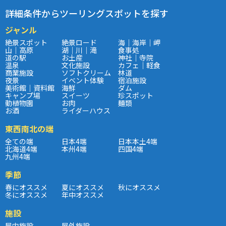
詳細条件からツーリングスポットを探す
ジャンル
絶景スポット
絶景ロード
海｜海岸｜岬
山｜高原
湖｜川｜滝
食事処
道の駅
お土産
神社｜寺院
温泉
文化施設
カフェ｜軽食
商業施設
ソフトクリーム
林道
夜景
イベント体験
宿泊施設
美術館｜資料館
海鮮
ダム
キャンプ場
スイーツ
珍スポット
動植物園
お肉
麺類
お酒
ライダーハウス
東西南北の端
全ての端
日本4端
日本本土4端
北海道4端
本州4端
四国4端
九州4端
季節
春にオススメ
夏にオススメ
秋にオススメ
冬にオススメ
年中オススメ
施設
屋内施設
屋外施設