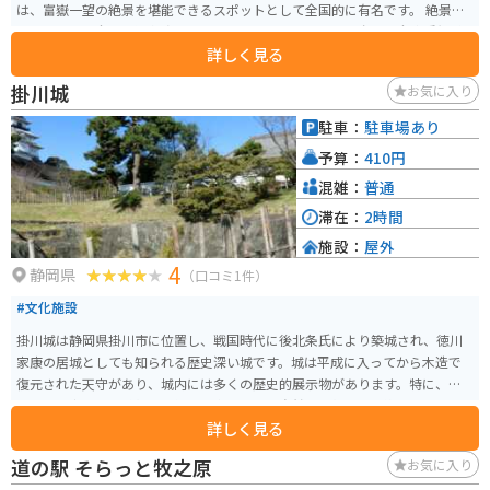
は、富嶽一望の絶景を堪能できるスポットとして全国的に有名です。 絶景ロ
ードとしての全国的知名度は低めなルート。現在は原付も含め、全車種無料
詳しく見る
通行可能ですが、かつての観光有料道路でありスポット的に比較的良好な展
望が楽しめます。 静岡と清水を繋ぐ、信号皆無のルートながら、幹線道路と
掛川城
お気に入り
しての利用価値は低めな為、全体的に交通量は少なく爽快感のある走行が楽
しめる道です。とにかくハイライトは富士山の展望。頂上のデジタルタワー
駐車：
駐車場あり
周辺からは富嶽と駿河湾の一大展望が楽しめる。これぞ、だれもが思い描く
予算：
410円
富士山のイメージ…といった風景は、一度は眺めておきたい景色です。 昭和3
9年に供用開始された比較的古い道な為、昭和の匂いが色濃く残る道路線形も
混雑：
普通
また魅力。総延は約9.6kmと短めのルートながらテクニカルなコーナーが連続
滞在：
2時間
し、複合コーナーも点在する為、地元ライダーにとっては定番のツーリング
施設：
屋外
スポットでもあります。特に休日の休憩ポイントには多数のライダーが集ま
4
っており、人気の高さを感じられます。 全体的に雰囲気も明るく初心者ライ
静岡県
（口コミ1件）
ダーでも気軽に楽しめるルートながら、全線に亘って路肩は狭く、休憩スポ
#文化施設
ット以外での駐輪は大変危険。昭和感のある線形の為、比較的見通しの悪い
ポイントも点在しており、スピードには十分に注意して走行して欲しいで
掛川城は静岡県掛川市に位置し、戦国時代に後北条氏により築城され、徳川
す。特に、休日の地元ライダー達は比較的速い方が多く、無理は絶対に禁物
家康の居城としても知られる歴史深い城です。城は平成に入ってから木造で
です。 頂上からは徳川家康の墓所でもある久能山東照宮へアクセス可能なロ
復元された天守があり、城内には多くの歴史的展示物があります。特に、掛
ープウェイも運行されており、走り応えだけでなく観光ポイントとしても楽
川城の天守からの眺望は、掛川市内や周辺の自然を一望でき、絶景です。城の
しめるのも嬉しいルート。観光バス多数の定番観光スポットながら、ロープ
詳しく見る
周囲には広い堀と石垣が残り、かつての防御施設の面影を色濃く残していま
ウェイでの空中散歩は格別の絶景を楽しめます。ルート上で展望が開けるポ
す。周辺には飲食店なども多く散策や写真撮影に最適で、四季折々の自然の
道の駅 そらっと牧之原
お気に入り
イントは僅かの為、全線絶景！という訳ではないが、様々な魅力が少しずつ
美しさも楽しむことができます。