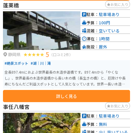
も開催されています。 バイクでのツーリングにも最適な場所で、駐車場も広
蓬莱橋
お気に入り
く休憩にぴったりです。周辺には、温泉施設やキャンプ場もあり、自然豊か
な環境の中でゆったりと過ごすことができます。 地元の名産品としては、わ
駐車：
駐車場あり
さびやお茶、梅などが有名です。道の駅でも販売しているので、お土産にい
予算：
100円
かがでしょうか。
混雑：
空いている
滞在：
1時間
施設：
屋外
5
静岡県
（口コミ2件）
#絶景スポット
#湖｜川｜滝
全長897.4mにおよぶ世界最長の木造歩道橋です。897.4mから「やくな
し」、世界最長の木造歩道橋から長い木の橋（長生きの橋）と、厄除けや長
寿にちなんだご利益スポットとして人気となっています。世界一長い木造歩
道橋としてギネスブックにも登録されていて、映画やCMの撮影にもよく使わ
詳しく見る
れます。 「賃取り橋」としても有名で歩行で渡るのに100円要ります。橋の上
からの大井川は絶景！何も遮るモノがないので夏は暑いです。冬なら帰りに
事任八幡宮
お気に入り
富士山も眺められます。橋のたもとに、掛川茶のソフトクリームと掛川茶を
飲めるお休み処もあります。
駐車：
駐車場あり
予算：
無料
混雑：
少し空いている