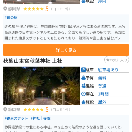
施設：
屋内
5
静岡県
（口コミ1件）
#道の駅
道の駅 宇津ノ谷峠は、静岡県静岡市駿河区宇津ノ谷にある道の駅です。東名
高速道路の日本坂トンネルの上にある、全国でも珍しい道の駅です。 茶畑に
囲まれた絶景スポットとしても知られており、駿河湾や富士山を望むパノラ
マビューを楽しむことができます。施設内には、地元の特産品を販売するシ
詳しく見る
ョップや、食事処があります。 お茶処としても有名なので、ぜひお茶を使っ
たスイーツや食事を楽しんでみてください。 バイクで訪れる場合、駐車場は
秋葉山本宮秋葉神社 上社
お気に入り
広く停めやすいので安心です。峠道にあるため、ワインディングロードも楽
しめます。ただし、カーブが多いので安全運転を心がけましょう。 周辺に
駐車：
駐車場あり
は、国の史跡に指定されている宇津ノ谷峠や、明治時代のトンネルを利用し
予算：
無料
た旧東海道石畳道など、歴史を感じられるスポットも点在しています。
混雑：
普通
滞在：
1時間
施設：
屋外
5
静岡県
（口コミ1件）
#絶景スポット
#神社｜寺院
静岡県浜松市の北にある神社。車を止めて階段のような道を登っていくと、