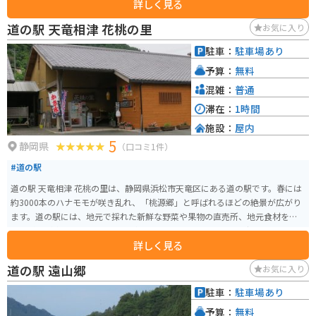
詳しく見る
だわりのコーヒーなどが楽しめます。また、1階のショーケースに並べたオリ
ジナルケーキはテイクアウトのみの利用も可能です。 2階フロアは、オーシャ
道の駅 天竜相津 花桃の里
お気に入り
ンビューの開放的な空間に100席をご用意しており、自家製コーヒーをはじめ
とする豊富なドリンクメニューに加え、パスタ、ローストビーフプレートな
駐車：
駐車場あり
ど、ランチからディナーまでフードメニューも充実しています。
予算：
無料
混雑：
普通
滞在：
1時間
施設：
屋内
5
静岡県
（口コミ1件）
#道の駅
道の駅 天竜相津 花桃の里は、静岡県浜松市天竜区にある道の駅です。春には
約3000本のハナモモが咲き乱れ、「桃源郷」と呼ばれるほどの絶景が広がり
ます。道の駅には、地元で採れた新鮮な野菜や果物の直売所、地元食材を使
った料理が楽しめるレストランがあります。 バイクツーリングで訪れる場
詳しく見る
合、道の駅には広い駐車場が完備されているので安心です。春には満開のハ
ナモモ並木をバイクで走ることができ、まさに桃源郷を駆け抜けるような気
道の駅 遠山郷
お気に入り
分を味わえます。周辺には、秋には紅葉が美しい光明寺や、温泉施設の「花
桃の湯」などもあり、ツーリングの拠点としても最適です。 名産品として
駐車：
駐車場あり
は、地元産の新鮮な野菜や果物のほか、お茶や山菜なども人気です。また、
予算：
無料
道の駅内のレストランでは、地元産の食材を使った「猪鍋定食」や「山菜そ