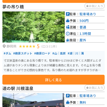
特に綺麗です。寸又峡の茶屋ではわさび蕎麦や鹿刺しなど珍しいものが味わ
夢の吊り橋
お気に入り
えます。 駐車場からは少し歩きます。売店や簡易的なお風呂も駐車場付近に
あります。山の中のため、閉まるのは早めですので、行く時間には気をつけ
駐車：
駐車場あり
ましょう。
予算：
500円
混雑：
普通
滞在：
1.5時間
施設：
屋外
5
静岡県
（口コミ1件）
#ダム
#絶景スポット
#絶景ロード
#山｜高原
#湖｜川｜滝
寸又狭温泉の奥にある吊り橋です。駐車場から15分ほど歩くと大間ダムとダ
ム湖がありチンダル現象により水が綺麗な青色に見えます。その上を吊り橋
で渡ることができ幻想的な景色です。吊り橋のため揺れますが手すりがある
ので安全に渡れます。しかし吊り橋は一方通行なので帰り道は遠回りをしま
詳しく見る
す。その途中の階段が長いため注意が必要です。
道の駅 川根温泉
お気に入り
駐車：
駐車場あり
予算：
無料