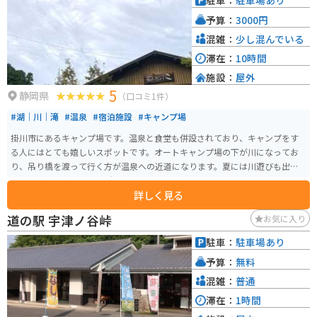
駐車：
駐車場あり
予算：
3000円
混雑：
少し混んでいる
滞在：
10時間
施設：
屋外
5
静岡県
（口コミ1件）
#湖｜川｜滝
#温泉
#宿泊施設
#キャンプ場
掛川市にあるキャンプ場です。温泉と食堂も併設されており、キャンプをす
る人にはとても嬉しいスポットです。オートキャンプ場の下が川になってお
り、吊り橋を渡って行く方が温泉への近道になります。夏には川遊びも出来
るため子供も楽しめる場所になっている。
詳しく見る
道の駅 宇津ノ谷峠
お気に入り
駐車：
駐車場あり
予算：
無料
混雑：
普通
滞在：
1時間