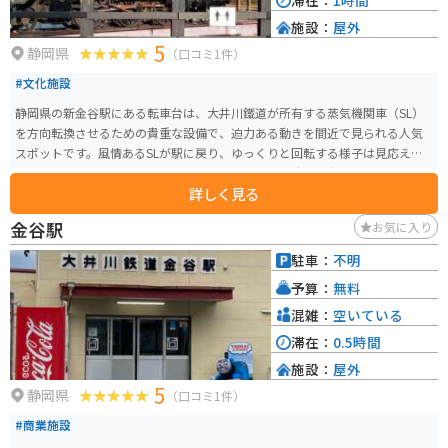
滞在：
1時間
施設：
屋外
5
静岡県
（口コミ1件）
#文化施設
静岡県の新金谷駅にある転車台は、大井川鐵道が所有する蒸気機関車（SL）
を方向転換させるための貴重な設備で、迫力ある動きを間近で見られる人気
スポットです。風情あるSLが駅に戻り、ゆっくりと回転する様子は見応え抜
群で、鉄道ファンでなくても楽しめます。イベント時には海外アニメとのコ
詳しく見る
ラボ機関車が登場することもあり、話題性も高く、観光の思い出や話のネタ
にもぴったりです。 駅周辺にはお土産屋があり、お弁当の購入も可能で、観
金谷駅
お気に入り
光の合間の休憩にも便利。不定期で開催される整備工場見学ツアーでは、車
庫の内部や整備の様子を見学でき、より深く鉄道の魅力に触れられます。アク
駐車：
不明
セスもしやすく、ツーリングの立ち寄りスポットとしてもおすすめです。
予算：
無料
混雑：
空いている
滞在：
0.5時間
施設：
屋外
5
静岡県
（口コミ1件）
#商業施設