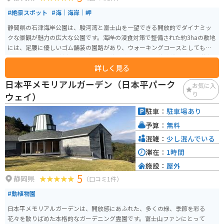
#絶景スポット
#海｜海岸｜岬
静岡県の石津海岸公園は、駿河湾と富士山を一望できる開放的でダイナミッ
クな景観が魅力の広大な公園です。海岸の浸食対策で整備された約3haの敷地
には、足腰に優しいゴム舗装の園路があり、ウォーキングコースとしても利
用できます。 白い砂浜と透明度の高い海を楽しめ、夏は海水浴や釣り、普段
詳しく見る
は散策やピクニックに最適です。バイクでのアクセスや駐車場も整ってお
り、ツーリングの休憩スポットとしても人気。周辺には新鮮な海産物を味わ
日本平メモリアルガーデン（日本平パーク
お気に入
える飲食店もあり、四季折々の自然とともにゆったり過ごせる場所です。
り
ウェイ）
駐車：
駐車場あり
予算：
無料
混雑：
少し混んでいる
滞在：
1時間
施設：
屋外
5
静岡県
（口コミ1件）
#動植物園
日本平メモリアルガーデンは、開放感にあふれた、多くの緑、季節を彩る
花々を散りばめた本格的なガーデニング霊園です。富士山ファンにとって