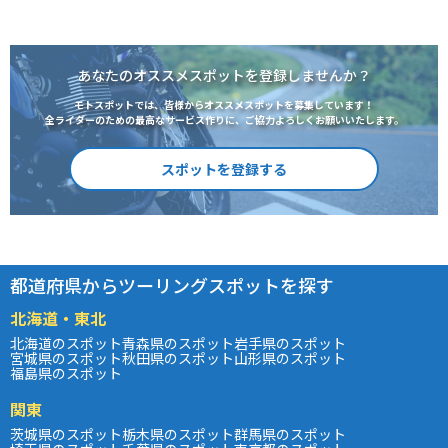
あなたのオススメスポットを登録しませんか？
モトスポットでは、皆様からオススメスポットを募集しています！
全ライダーのための最高なサービス作りに、ご協力よろしくお願いいたします。
スポットを登録する
都道府県からツーリングスポットを探す
北海道・東北
北海道のスポット
青森県のスポット
岩手県のスポット
宮城県のスポット
秋田県のスポット
山形県のスポット
福島県のスポット
関東
茨城県のスポット
栃木県のスポット
群馬県のスポット