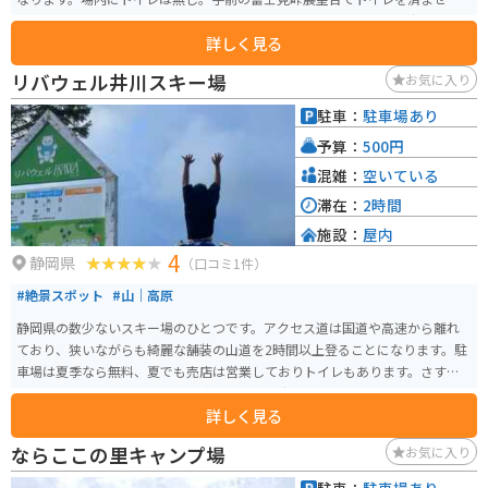
おくことをオススメします。コースは硬め、砂利混じりで晴れると少々スリ
詳しく見る
ッピーです。レイアウトは難しくなく初心者でも楽しめます。
リバウェル井川スキー場
お気に入り
駐車：
駐車場あり
予算：
500円
混雑：
空いている
滞在：
2時間
施設：
屋内
4
静岡県
（口コミ1件）
#絶景スポット
#山｜高原
静岡県の数少ないスキー場のひとつです。アクセス道は国道や高速から離れ
ており、狭いながらも綺麗な舗装の山道を2時間以上登ることになります。駐
車場は夏季なら無料、夏でも売店は営業しておりトイレもあります。さすが
はスキー場、草原で遠くまで見渡せる景色が広がります。夏でもレンタルで
詳しく見る
グラススキーが楽しめます。
ならここの里キャンプ場
お気に入り