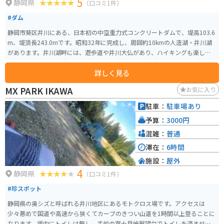
5
静岡県
（口コミ1件）
#ダム
静岡市葵区井川にある、日本初の中空重力式コンクリートダムで、堤高103.6
m、堤頂長243.0mです。昭和32年に完成し、周囲約10kmの人造湖・井川湖
があります。井川湖畔には、遊歩道や井川大仏があり、ハイキングも楽しめ
ます。 ダム近くには井川展示館があり、大井川の水力発電の歴史が解説され
詳しく見る
ています。また、無料の井川湖渡船が運航されており、対岸へのアクセスが
可能です。ダム建設により、井川村のアクセスが改善され、大井川鐵道井川
MX PARK IKAWA
お気に入り
線が延伸されました。 トンネルを抜けるとまっすぐ橋が架かっており、左右
どちらを見ても幻想的な景色が広がっています。静岡市街から約40kmほどか
駐車：
駐車場あり
かりますが、バイクツーリングを楽しみたい方にはおすすめのコースとなっ
予算：
3000円
ております。静岡市街⇒井川ダム⇒川根方面へなど。
混雑：
普通
滞在：
6時間
施設：
屋外
4
静岡県
（口コミ1件）
#珍スポット
静岡県の奥シズと呼ばれる井川地区にあるモトクロス場です。アクセスは
少々悪めで国道や高速から狭くてカーブのきつい山道を1時間以上登ることに
なります。場内にトイレは無し。手前の富士見峠展望台でトイレを済ませて