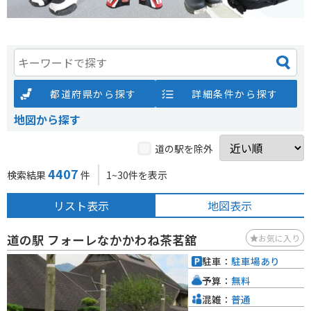
都道府県から探す
詳細条件から探す
地図から探す
道の駅を除外
4407
検索結果
件
1~30件を表示
リスト表示
地図表示
道の駅 フォーレなかかわね茶茗舘
お気に入り
駐車：
駐車場あり
予算：
無料
混雑：
普通