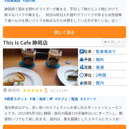
#商業施設
#道の駅
静岡県で週末を問わずライダーが集まる 平日１７時から２２時にかけて
様々なバイクが集まる。 祝日は終日入れ替わりでバイクが来るため売店等
で食べものを買いバイクを眺めながら休憩をしている方が多くいる。近くに
栗ヶ岳（茶 山）があり大きな山ではないが峠を走るライダーもいる。※道
詳しく見る
の駅掛川は、全国でも5本の指に入るお茶の名産地である、静岡県掛川市に位
置する道の駅です。 地元産の農作物はもちろん、本場のお茶やそばを供する
This Is Cafe 静岡店
お気に入り
専門ショップなど、掛川ならではのグルメを楽しむことができます。 ・軽自
動車4台、小型車222台、大型車70台、特大車5台、身体障がい者用6台 ※駐
駐車：
駐車場あり
車料金無料。 24時間利用可能。 道の駅掛川の名物とろろ汁 ホームページに
予算：
無料
記載
混雑：
普通
滞在：
1時間
施設：
屋内
5
静岡県
（口コミ1件）
#絶景スポット
#海｜海岸｜岬
#カフェ｜軽食
#スイーツ
海を眺めながら、思い思いのカフェタイムを楽しめるオーシャンビューカフ
ェです。2015年9月7日に静岡・高松の国道150号海岸沿いにオープンし、朝
昼夜いつでもで楽しめます。 店内は、黒を基調としたスタイルとセンスあふ
れるインテリアが特長で、ボリューム満点の肉料理や、バリスタが淹れるこ