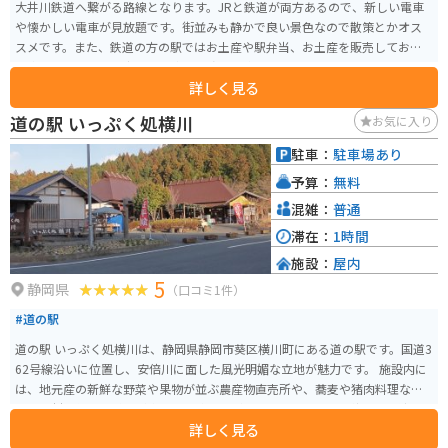
大井川鉄道へ繋がる路線となります。JRと鉄道が両方あるので、新しい電車
や懐かしい電車が見放題です。街並みも静かで良い景色なので散策とかオス
スメです。また、鉄道の方の駅ではお土産や駅弁当、お土産を販売しており
電車を利用せずとも少し立ち寄る程度でも楽しめます。
詳しく見る
道の駅 いっぷく処横川
お気に入り
駐車：
駐車場あり
予算：
無料
混雑：
普通
滞在：
1時間
施設：
屋内
5
静岡県
（口コミ1件）
#道の駅
道の駅 いっぷく処横川は、静岡県静岡市葵区横川町にある道の駅です。国道3
62号線沿いに位置し、安倍川に面した風光明媚な立地が魅力です。 施設内に
は、地元産の新鮮な野菜や果物が並ぶ農産物直売所や、蕎麦や猪肉料理など
地元食材を使った料理が楽しめる飲食店があります。また、安倍川の上流で
詳しく見る
採れた砂を使って作るガラス工芸「安倍川ガラス」の工房があり、体験教室