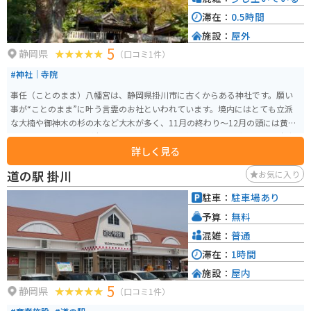
滞在：
0.5時間
施設：
屋外
5
静岡県
（口コミ1件）
#神社｜寺院
事任（ことのまま）八幡宮は、静岡県掛川市に古くからある神社です。願い
事が“ことのまま”に叶う言霊のお社といわれています。境内にはとても立派
な大楠や御神木の杉の木など大木が多く、11月の終わり〜12月の頭には黄色
く色付いた銀杏の葉が本殿の前に絨毯のように拡がりとても綺麗です。 本宮
詳しく見る
にもお参りする場合、徒歩で歩道橋を渡って272段の石段を登ります。こちら
にも行く場合は滞在時間を30〜40分ほど長く見た方が良いでしょう。 また、
道の駅 掛川
お気に入り
本殿の裏手には川のそばに龍神様を祀るお社もあります。こちらに行くには
一旦南側の鳥居から境内を出て、東側から茶畑の中などを通っていきます。
駐車：
駐車場あり
川は清流ではありませんが、落ち着いた雰囲気です。道の駅掛川や粟ヶ岳な
予算：
無料
どと合わせて行くのもオススメです。
混雑：
普通
滞在：
1時間
施設：
屋内
5
静岡県
（口コミ1件）