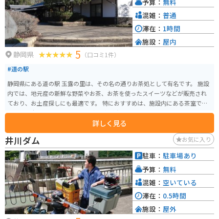
予算：
無料
混雑：
普通
滞在：
1時間
施設：
屋内
5
静岡県
（口コミ1件）
#道の駅
静岡県にある道の駅 玉露の里は、その名の通りお茶処として有名です。 施設
内では、地元産の新鮮な野菜やお茶、お茶を使ったスイーツなどが販売され
ており、お土産探しにも最適です。 特におすすめは、施設内にある茶室でい
ただける本格的なお茶。 お茶の専門家が淹れたお茶は格別で、お茶の香りや
詳しく見る
旨みを存分に楽しむことができます。 また、併設されているレストランで
は、地元産の食材を使った料理を楽しむことができます。 バイクで訪れる場
井川ダム
お気に入り
合は、駐車場も広く停めやすいので安心です。 道の駅 玉露の里は、静岡観光
の休憩スポットとして、ぜひ立ち寄ってみてください。
駐車：
駐車場あり
予算：
無料
混雑：
空いている
滞在：
0.5時間
施設：
屋外