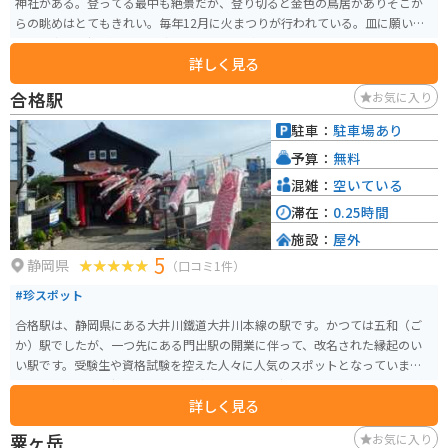
神社がある。登ってる最中も絶景だが、登り切ると金色の鳥居がありそこか
らの眺めはとてもきれい。毎年12月に火まつりが行われている。皿に願いを
書いて崖から投げるという珍しいおみくじがある。
詳しく見る
合格駅
お気に入り
駐車：
駐車場あり
予算：
無料
混雑：
空いている
滞在：
0.25時間
施設：
屋外
5
静岡県
（口コミ1件）
#珍スポット
合格駅は、静岡県にある大井川鐵道大井川本線の駅です。かつては五和（ご
か）駅でしたが、一つ先にある門出駅の開業に伴って、改名された縁起のい
い駅です。受験生や資格試験を控えた人々に人気のスポットとなっています。
駅周辺には、合格祈願の絵馬を奉納できる「合格祈願絵馬掛け」や、願いが
詳しく見る
かなうと言われる「合格だるま」が設置されています。 駅舎も昔ながらの趣
を残し、地域のシンボル的存在です。観光客や受験生だけでなく、多くの鉄
粟ヶ岳
お気に入り
道ファンにも愛されているこの駅は、大井川鐵道のSL列車が停車することで