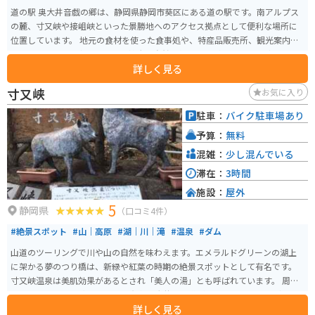
道の駅 奥大井音戯の郷は、静岡県静岡市葵区にある道の駅です。南アルプス
の麓、寸又峡や接岨峡といった景勝地へのアクセス拠点として便利な場所に
位置しています。 地元の食材を使った食事処や、特産品販売所、観光案内所
を備えています。南アルプスの雄大な自然を望むことができ、ライダーにとっ
詳しく見る
てはツーリングの休憩スポットとしても最適です。 周辺には、エメラルドグ
リーンの湖面が美しい寸又峡や、温泉地としても知られる接岨峡など、観光
寸又峡
お気に入り
スポットも豊富です。自然豊かな奥大井エリアを満喫できる道の駅です。
駐車：
バイク駐車場あり
予算：
無料
混雑：
少し混んでいる
滞在：
3時間
施設：
屋外
5
静岡県
（口コミ4件）
#絶景スポット
#山｜高原
#湖｜川｜滝
#温泉
#ダム
山道のツーリングで川や山の自然を味わえます。エメラルドグリーンの湖上
に架かる夢のつり橋は、新緑や紅葉の時期の絶景スポットとして有名です。
寸又峡温泉は美肌効果があるとされ「美人の湯」とも呼ばれています。 周辺
には、SLやアプト式トロッコで有名な大井川鉄道が走っており、ライダーだ
詳しく見る
けでなく鉄道ファンにも人気の観光地となっています。 秋の紅葉シーズンは