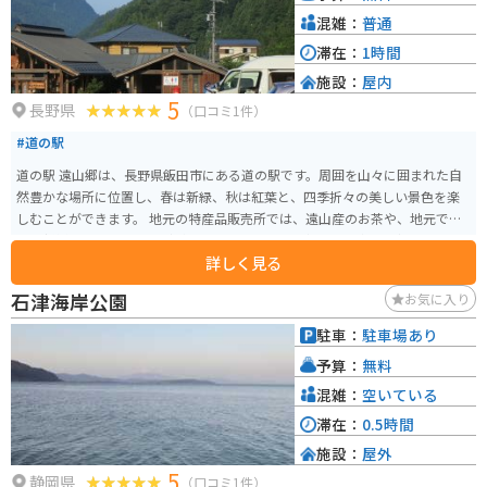
ば」などが味わえます。
混雑：
普通
滞在：
1時間
施設：
屋内
5
長野県
（口コミ1件）
#道の駅
道の駅 遠山郷は、長野県飯田市にある道の駅です。周囲を山々に囲まれた自
然豊かな場所に位置し、春は新緑、秋は紅葉と、四季折々の美しい景色を楽
しむことができます。 地元の特産品販売所では、遠山産のお茶や、地元で採
れた新鮮な野菜、山菜などが販売されています。中でも、遠山地方で古くか
詳しく見る
ら栽培されている「遠山ジンギスカン」は、他では味わえない独特の風味を
持つ羊肉として人気です。食堂では、この遠山ジンギスカンを使ったジンギ
石津海岸公園
お気に入り
スカン定食や、地元産の食材を使った料理を味わうことができます。バイク
で訪れた際には、駐車場から続く遊歩道を散策するのがおすすめです。天竜
駐車：
駐車場あり
川沿いを歩くことができ、自然豊かな風景を満喫できます。 また、道の駅 遠
予算：
無料
山郷は、南アルプスエコーラインの起点にもなっています。この道は、南ア
ルプスの絶景を眺めながら走ることができる、ツーリングに最適なルートで
混雑：
空いている
す。
滞在：
0.5時間
施設：
屋外
5
静岡県
（口コミ1件）