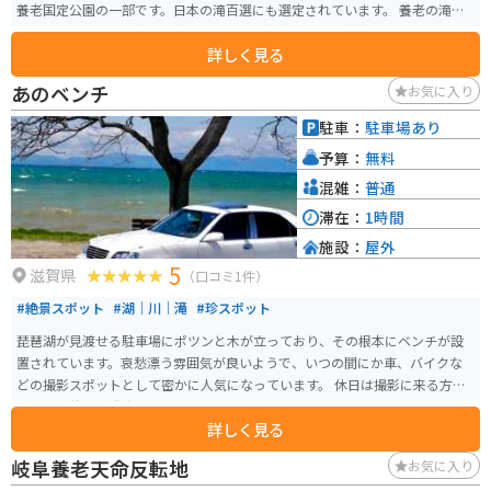
養老国定公園の一部です。日本の滝百選にも選定されています。 養老の滝
は、古来から文人墨客にも親しまれてきた名瀑であり、葛飾北斎も浮世絵に
詳しく見る
描いています。滝の名前は、孝子物語に由来しており、「親孝行な木こり
が、湧き出た水をひょうたんに汲み、父に飲ませると若返った」という伝説
あのベンチ
お気に入り
が残っています。 雄麗な滝の姿はもちろん、周囲を彩る自然も魅力。春は桜
が咲き誇り、公園一帯をピンク色に染め、秋には山全体が紅葉して、グラデ
駐車：
駐車場あり
ーションが見事です。また、公園内には体験型アート施設の「養老天命反転
予算：
無料
地」や遊具のある「子どもの国」などの施設もあり、大人から子どもまで１
年を通して楽しめます。
混雑：
普通
滞在：
1時間
施設：
屋外
5
滋賀県
（口コミ1件）
#絶景スポット
#湖｜川｜滝
#珍スポット
琵琶湖が見渡せる駐車場にポツンと木が立っており、その根本にベンチが設
置されています。哀愁漂う雰囲気が良いようで、いつの間にか車、バイクな
どの撮影スポットとして密かに人気になっています。 休日は撮影に来る方も
増え順番待ちが発生している場面もよく見ます。平日であればかなり空いて
詳しく見る
いる様です。 砂利敷きの駐車場で多少の段差もありますので車高の低すぎる
車は入る角度注意です。
岐阜養老天命反転地
お気に入り