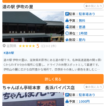
す。 バイクで訪れる場合、駐車場も広く停めやすいので安心です。周辺に
道の駅 伊吹の里
お気に入り
は、伊吹山ドライブウェイや、琵琶湖畔など、ツーリングに最適なスポット
がたくさんあります。
駐車：
駐車場あり
予算：
無料
混雑：
普通
滞在：
1時間
施設：
屋内
5
滋賀県
（口コミ1件）
#道の駅
道の駅 伊吹の里は、滋賀県米原市にある道の駅です。名神高速道路の関ヶ原I
Cからわずか5分の場所に位置し、ドライブの休憩スポットとして最適です。
伊吹山の麓に広がる自然豊かな場所で、四季折々の美しい景色を楽しむこと
ができます。春には桜、秋には紅葉が美しく、特にバイクでのツーリングに
詳しく見る
おすすめです。道の駅には、地元の新鮮な野菜や果物を販売する農産物直売
所や、伊吹そばなどの地元グルメが味わえるレストランがあります。 伊吹山
ちゃんぽん亭総本家 長浜バイパス店
お気に入り
は日本百名山の一つであり、登山道も整備されています。登山に挑戦する際
は、道の駅 伊吹の里で情報収集をするのがおすすめです。また、周辺には、
駐車：
駐車場あり
醒井宿など歴史的な観光スポットも点在しているので、歴史好きの方にもお
予算：
1000円
すすめです。