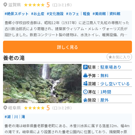
5
滋賀県
（口コミ1件）
#絶景スポット
#お土産
#文化施設
#カフェ｜軽食
#美術館｜資料館
豊郷小学校旧校舎群は、昭和12年（1937年）に近江商人で丸紅の専務だった
古川鉄治郎氏により寄贈され、建築家ウィリアム・メレル・ヴォーリズ氏が
設計しました。鉄筋コンクリート製の建物は、水洗トイレ、暖房設備、内線
電話など最新設備を完備し、最新の教材を備えていたことから「東洋一の小
詳しく見る
学校」「白亜の教育殿堂」と称されました。 現在は、町立図書館や子育て支
援センターなどの町の複合施設として利用され、校舎の見学も自由に行えま
養老の滝
お気に入り
す。また、様々な映画やドラマのロケ地として使われ、アニメ「けいお
ん！」の聖地ともなっており、多くの観光客や聖地巡礼者が訪れています。
駐車：
駐車場あり
平成25年（2013年）には、国の登録有形文化財に登録されました。2009年に
予算：
無料
大規模改修を終え、年間5万人以上が訪れる観光地となっています。
混雑：
少し空いている
滞在：
1時間
施設：
屋外
5
岐阜県
（口コミ2件）
#湖｜川｜滝
養老の滝は岐阜県養老郡養老町にある、木曽川水系に属する落差32m、幅4m
の滝です。岐阜県により設置された養老公園内に位置しており、揖斐関ヶ原