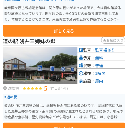
岐阜関ケ原古戦場記念館は、関ケ原の戦いがあった場所で、今は資料館兼体
験型施設となっています。関ケ原の戦いをCGなどの最新技術で再現してお
り、体験することができます。東西両軍の激突を五感で体感することができ
る展示が特徴で、当時の戦いの状況をリアルに感じることができます。 CGは
詳しく見る
予約優先なので、絶対見たい人は予約していくことをオススメします。開館
時間は9:30から17:00まで（入館は16:30まで）で、毎週月曜日が休館日です
道の駅 浅井三姉妹の郷
お気に入り
が、祝日の場合は翌日に振替休日となります。戦国時代に興味がある人にと
って特に楽しめるスポットです。
駐車：
駐車場あり
予算：
無料
混雑：
普通
滞在：
1時間
施設：
屋内
5
滋賀県
（口コミ1件）
#道の駅
道の駅 浅井三姉妹の郷は、滋賀県長浜市にある道の駅です。 戦国時代に活躍
した浅井三姉妹の長女・茶々(後の淀殿)が生まれたとされる地にあり、地元の
特産品や食事処、歴史資料館などが併設されています。周辺には、小谷城跡
や姉川の合戦場跡など、歴史的な観光スポットも点在しており、戦国時代や