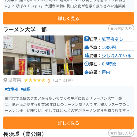
ん」と呼ばれています。大通寺は特に桃山文化が色濃く反映された建築美を
持ち、本堂や大広間は伏見城の遺構と伝えられる重要文化財で、絢爛豪華な
詳しく見る
装飾が施されています。伊吹山を借景にした庭園もあり、四季折々の美しい
景色を楽しむことができます。長浜黒壁スクエアから徒歩で5分程度です。寺
ラーメン大学 都
お気に入り
の周辺や黒壁スクエアの近くに駐車場がいくつもあるのでアクセスはとても
良いです。ただ、お店は早めに閉まるので17時よりも前に行くのが良いで
駐車：
駐車場なし
す。商店街が楽しめるので周辺の散策は徒歩がオススメです。
予算：
1000円
混雑：
少し混んでいる
滞在：
0.6時間
施設：
屋内
5
滋賀県
（口コミ1件）
#食事処
#麺類
長浜市の黒壁スクエアから歩いてすぐの場所にある「ラーメン大学 都」
は、地元民が愛する創業50年ほどのラーメン屋さんです。鶏ガラスープのラ
ーメンは優しい味わい、そしてほとんどの方がラーメン定食を頼まれます
が、ご飯と卵焼きなどがセットされており、値段も千円ほどととってもリー
詳しく見る
ズナブルです。
長浜城（豊公園）
お気に入り