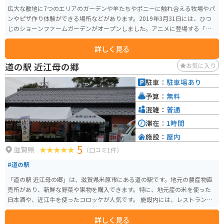
広大な敷地に7つのエリアのガーデンや羊たちやポニーに触れ合える牧場やパ
ンやピザ作り体験ができる場所などがあります。2019年3月31日には、ひつ
じのショーンファームガーデンがオープンしました。アニメに登場する「牧
場主の家」や「ひつじの小屋」がリアルに再現されています。大人も子供も
詳しく見る
一緒になって楽しめるエリアです。
道の駅 近江母の郷
お気に入り
駐車：
駐車場あり
予算：
無料
混雑：
普通
滞在：
1時間
施設：
屋内
5
滋賀県
（口コミ1件）
#道の駅
「道の駅 近江母の郷」は、滋賀県米原市にある道の駅です。地元の農産物直
売所があり、新鮮な野菜や果物を購入できます。特に、地元産の米を使った
日本酒や、近江牛を使ったコロッケが人気です。 施設内には、レストランや
軽食コーナーもあり、地元の食材を使った料理を楽しむことができます。ま
詳しく見る
た、琵琶湖や伊吹山を一望できる展望台もあり、景色を楽しむこともできま