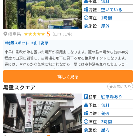
予算：
無料
混雑：
空いている
滞在：
1時間
施設：
屋外
5
岐阜県
（口コミ1件）
#絶景スポット
#山｜高原
小早川秀秋が陣を置いた場所が松尾山になります。麓の駐車場から徒歩40分
程度で山頂に到着し、古戦場を眼下に見下ろせる絶景ポイントになります。
春には、やわらかな気候に包まれながら、夏には森林浴も兼ねたちょっとし
た登山気分を味わいながら、秋であれば色づいた木々とさわやかな風の中、
詳しく見る
ハイキングができます。冬には、雪化粧をした関ケ原古戦場を一望できます。
四季折々の風景を、関ケ原の中で最も深く感じることのできる場所です。
黒壁スクエア
お気に入り
駐車：
駐車場あり
予算：
無料
混雑：
普通
滞在：
3時間
施設：
屋内