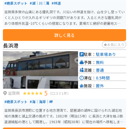
#絶景スポット
#湖｜川｜滝
#林道
滋賀県多賀の山奥にある鍾乳洞です。川沿いの林道を抜け、山を少し登ってい
くと人ひとりが入れるギリギリの洞窟穴があります。入ると大きな鍾乳洞が
あり体感外気温−10°Cくらいの感覚になります。夏場だと絶好の避暑地スポッ
トです。
詳しく見る
長浜港
お気に入り
駐車：
駐車場あり
予算：
無料
混雑：
普通
滞在：
0.5時間
施設：
屋外
5
滋賀県
（口コミ1件）
#絶景スポット
#海｜海岸｜岬
滋賀県長浜市港町に位置する地方港湾で、琵琶湖の湖岸に設けられた湖北地
域の漁業と湖上交通の拠点です。1882年（明治15年）に長浜と大津を結ぶ鉄
道連絡船の港として開港し、1963年（昭和38年）に現在の場所へ移転しまし
た。現在は、竹生島への定期観光船が運航されており、冬には雪見、春には