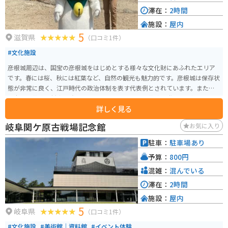
滞在：
2時間
施設：
屋内
5
滋賀県
（口コミ1件）
#文化施設
彦根城周辺は、国宝の彦根城をはじめとする様々な文化財にあふれたエリア
です。春には桜、秋には紅葉など、自然の観光も魅力的です。彦根城は保存状
態が非常に良く、江戸時代の政治体制を表す代表例とされています。また、
日本の世界遺産暫定一覧表にも記載されており、世界遺産登録を目指してい
詳しく見る
ます。
岐阜関ケ原古戦場記念館
お気に入り
駐車：
駐車場あり
予算：
800円
混雑：
混んでいる
滞在：
2時間
施設：
屋内
5
岐阜県
（口コミ1件）
#文化施設
#美術館｜資料館
#イベント体験