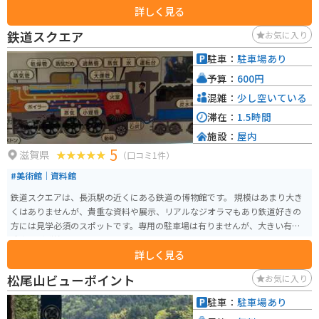
詳しく見る
花見の遊覧船も楽しめます。きれいな琵琶湖をみることができます。 アクセ
スはJR北陸本線「長浜駅」から徒歩約10分、北陸自動車道長浜ICから車で約1
鉄道スクエア
お気に入り
5分と便利です。周辺には豊臣秀吉が築城した長浜城や黒壁スクエアなどの観
光スポットがあるので併せて訪れると良いです。無料駐車場がありますが、
駐車：
駐車場あり
観光シーズンは駐車場がすぐに一杯になります。一応近くに有料もあります。
予算：
600円
混雑：
少し空いている
滞在：
1.5時間
施設：
屋内
5
滋賀県
（口コミ1件）
#美術館｜資料館
鉄道スクエアは、長浜駅の近くにある鉄道の博物館です。 規模はあまり大き
くはありませんが、貴重な資料や展示、リアルなジオラマもあり鉄道好きの
方には見学必須のスポットです。専用の駐車場は有りませんが、大きい有料
駐車場が隣接しています。
詳しく見る
松尾山ビューポイント
お気に入り
駐車：
駐車場あり