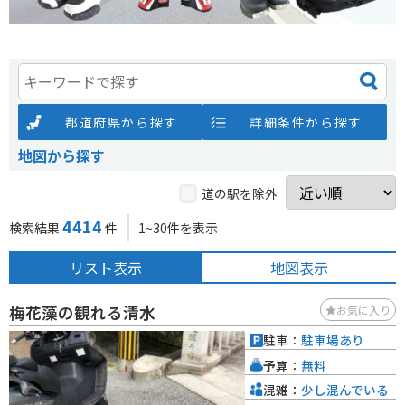
都道府県から探す
詳細条件から探す
地図から探す
道の駅を除外
4414
検索結果
件
1~30件を表示
リスト表示
地図表示
梅花藻の観れる清水
お気に入り
駐車：
駐車場あり
予算：
無料
混雑：
少し混んでいる