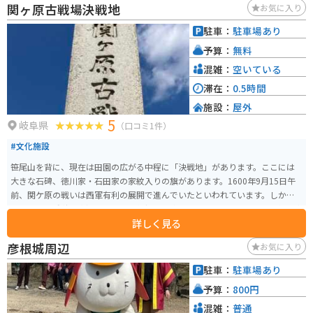
関ヶ原古戦場決戦地
お気に入り
駐車：
駐車場あり
予算：
無料
混雑：
空いている
滞在：
0.5時間
施設：
屋外
5
岐阜県
（口コミ1件）
#文化施設
笹尾山を背に、現在は田園の広がる中程に「決戦地」があります。ここには
大きな石碑、徳川家・石田家の家紋入りの旗があります。1600年9月15日午
前、関ケ原の戦いは西軍有利の展開で進んでいたといわれています。しか
し、小早川秀秋の寝返りによって状況は一変します。これによって、一気に東
詳しく見る
軍が優勢となり、奮闘むなしく西軍は敗北します。 そしてこの決戦地は、東
軍諸隊が三成の首級を狙って、最大級の激戦が繰り広げられた場所といわれ
彦根城周辺
お気に入り
ています。この地で激戦が繰り広げられていたのかと思うと、現在はのどか
なこの風景も全く見え方が変わってきます。
駐車：
駐車場あり
予算：
800円
混雑：
普通