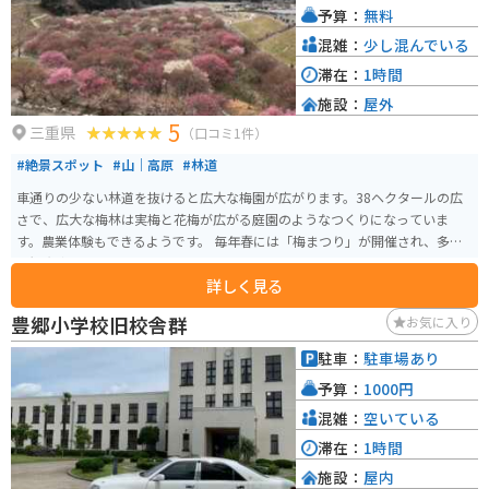
予算：
無料
混雑：
少し混んでいる
滞在：
1時間
施設：
屋外
5
三重県
（口コミ1件）
#絶景スポット
#山｜高原
#林道
車通りの少ない林道を抜けると広大な梅園が広がります。38ヘクタールの広
さで、広大な梅林は実梅と花梅が広がる庭園のようなつくりになっていま
す。農業体験もできるようです。 毎年春には「梅まつり」が開催され、多く
の観光客で賑わいます。
詳しく見る
豊郷小学校旧校舎群
お気に入り
駐車：
駐車場あり
予算：
1000円
混雑：
空いている
滞在：
1時間
施設：
屋内