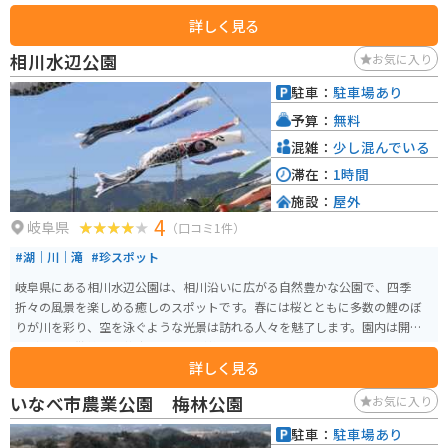
困りません。
詳しく見る
相川水辺公園
お気に入り
駐車：
駐車場あり
予算：
無料
混雑：
少し混んでいる
滞在：
1時間
施設：
屋外
4
岐阜県
（口コミ1件）
#湖｜川｜滝
#珍スポット
岐阜県にある相川水辺公園は、相川沿いに広がる自然豊かな公園で、四季
折々の風景を楽しめる癒しのスポットです。春には桜とともに多数の鯉のぼ
りが川を彩り、空を泳ぐような光景は訪れる人々を魅了します。園内は開放
感があり、散策路や芝生スペースが整備されているため、のんびりと過ごし
詳しく見る
たりピクニックを楽しむのにも最適です。比較的人も落ち着いており、ゆっ
たりとした時間が流れるのも魅力の一つ。 周辺道路は走りやすく、バイクで
いなべ市農業公園 梅林公園
お気に入り
のアクセスも良好で、ツーリングの休憩スポットとしても利用しやすい環境
です。自然と季節の彩りを感じながら、気軽にリフレッシュできる穴場的な
駐車：
駐車場あり
スポットです。