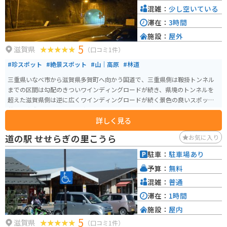
あり、延命長寿や縁結び、厄除けの神様として知られています。滋賀県第一
混雑：
少し空いている
の大社としても知られ、長寿のご利益に関する様々なスポットがあります。
滞在：
3時間
また、近くに多くのお店があり、グルメも堪能できます。
施設：
屋外
5
滋賀県
（口コミ1件）
#珍スポット
#絶景スポット
#山｜高原
#林道
三重県いなべ市から滋賀県多賀町へ向かう国道で、三重県側は鞍掛トンネル
までの区間は勾配のきついワインディングロードが続き、県境のトンネルを
超えた滋賀県側は逆に広くワインディングロードが続く景色の良いスポット
昔から実際に知る人ぞ知る珍スポット
詳しく見る
道の駅 せせらぎの里こうら
お気に入り
駐車：
駐車場あり
予算：
無料
混雑：
普通
滞在：
1時間
施設：
屋内
5
滋賀県
（口コミ1件）