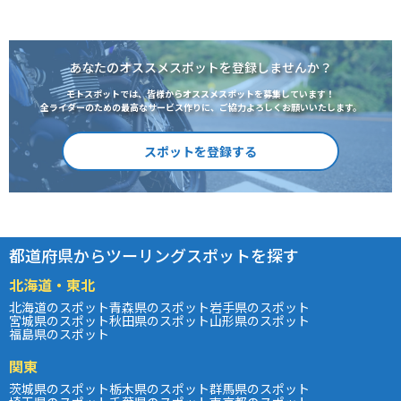
あなたのオススメスポットを登録しませんか？
モトスポットでは、皆様からオススメスポットを募集しています！
全ライダーのための最高なサービス作りに、ご協力よろしくお願いいたします。
スポットを登録する
都道府県からツーリングスポットを探す
北海道・東北
北海道のスポット
青森県のスポット
岩手県のスポット
宮城県のスポット
秋田県のスポット
山形県のスポット
福島県のスポット
関東
茨城県のスポット
栃木県のスポット
群馬県のスポット