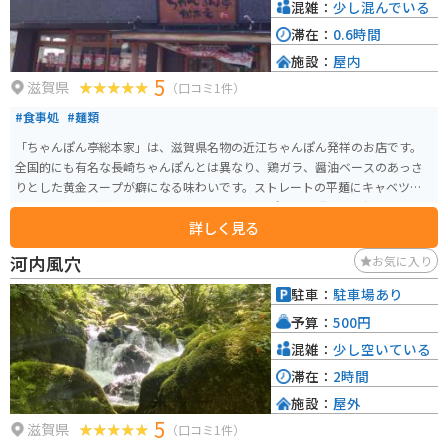
混雑：
少し混んでいる
滞在：
0.6時間
施設：
屋内
5
滋賀県
（口コミ1件）
#食事処
#麺類
「ちゃんぽん亭総本家」は、滋賀県名物の近江ちゃんぽん発祥のお店です。
全国的にも有名な長崎ちゃんぽんとは異なり、鶏ガラ、醤油ベースのあっさ
りとした黄金スープが癖になる味わいです。ストレートの平麺にキャベツ、も
やし、豚肉などがたっぷりと乗ったこのちゃんぽんは、誰からも好まれる味
詳しく見る
だと思います。
河内風穴
お気に入り
駐車：
駐車場あり
予算：
500円
混雑：
少し空いている
滞在：
2時間
施設：
屋外
5
滋賀県
（口コミ1件）