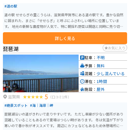
#道の駅
道の駅 せせらぎの里こうらは、滋賀県甲賀市にある道の駅です。豊かな自然
に囲まれた、まさに「せせらぎ」と呼ぶにふさわしい場所に位置していま
す。 地元の新鮮な農産物が人気で、特に朝採れ野菜は開店と同時に売り切れ
てしまうこともあるほどです。また、地元産の食材を使ったレストランで
詳しく見る
は、蕎麦や猪肉を使った料理などが楽しめます。 バイクで訪れる場合、道の
駅には広い駐車場が完備されているので安心です。周辺には、琵琶湖や比叡
琵琶湖
お気に入り
山など、ツーリングに最適なスポットがたくさんあります。特に、道の駅から
ほど近い、日野川の沿岸を走る道は、景色が良く、ライダーに人気です。 お
駐車：
不明
土産には、地元産の近江茶や、手作りのお菓子などがおすすめです。
予算：
無料
混雑：
少し混んでいる
滞在：
1時間
施設：
屋外
5
滋賀県
（口コミ1件）
#絶景スポット
#海｜海岸｜岬
琵琶湖沿いの道がきれいで走りやすいです。 ただし車線が少ない箇所があり
混雑していることもあるので夏場はつらい時があります。 冬は気温が下がり
寒いので春か秋がオススメです。 周辺にカフェなどもあるため休憩場所にも