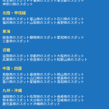
埼玉県のスポット
千葉県のスポット
東京都のスポット
神奈川県のスポット
北陸・甲信越
新潟県のスポット
富山県のスポット
石川県のスポット
福井県のスポット
山梨県のスポット
長野県のスポット
東海
岐阜県のスポット
静岡県のスポット
愛知県のスポット
三重県のスポット
近畿
滋賀県のスポット
京都府のスポット
大阪府のスポット
兵庫県のスポット
奈良県のスポット
和歌山県のスポット
中国・四国
鳥取県のスポット
島根県のスポット
岡山県のスポット
広島県のスポット
山口県のスポット
徳島県のスポット
香川県のスポット
愛媛県のスポット
高知県のスポット
九州・沖縄
福岡県のスポット
佐賀県のスポット
長崎県のスポット
熊本県のスポット
大分県のスポット
宮崎県のスポット
鹿児島県のスポット
沖縄県のスポット