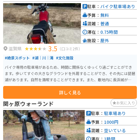
駐車：
バイク駐車場あり
予算：
無料
混雑：
普通
滞在：
0.75時間
施設：
屋外
3.5
滋賀県
（口コミ2件）
#絶景スポット
#湖｜川｜滝
#文化施設
バイク専用の駐車場があるため、時間に関係なくゆっくり過ごすことができ
ます。歩いてすぐの大きなグラウンドを外周することができ、その先には琵琶
湖があります。自然を満喫することができます。また、敷地内に長浜城があり
ます。 自動販売機もあるため、ツーリングの一息に立ち寄ることができま
詳しく見る
す。豊公園は琵琶湖を楽しむとともに、バイクでの休憩スポットとしてもお
すすめです。 【長浜城】 滋賀県長浜駅の琵琶湖の側にある長浜の資料館で
関ヶ原ウォーランド
お気に入り
す。かつて存在した長浜城を模した博物館で長浜の歴史を知ることができま
す。豊臣秀吉や石田三成の掛け軸や長浜地域についつの書、火縄銃や鎧のレ
駐車：
駐車場あり
プリカが展示されています。とても狭いですが天守閣から外を一望すること
予算：
1000円
ができます。
混雑：
空いている
滞在：
1時間