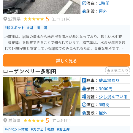
滞在：
1時間
施設：
屋外
5
滋賀県
（口コミ1件）
#珍スポット
#湖｜川｜滝
地蔵川は、居醒の清水から湧き出る清水が源となっており、珍しい水中花
「梅花藻」を観察できることで知られています。梅花藻は、水温が年間を通
じて14度程度と安定している環境でのみ見られるため、貴重な場所です。小
川に8月下旬ころまで梅花藻が咲いています。居醒の清水は平成の名水100選
詳しく見る
にも選ばれています。また、この地域は貴重な淡水魚「ハリヨ」の生息地で
もあります。旧街道沿いを散策途中に色々な撮影スポットがあります。
ローザンベリー多和田
お気に入り
駐車：
駐車場あり
予算：
3000円
混雑：
少し混んでいる
滞在：
3時間
施設：
屋外
5
滋賀県
（口コミ1件）
#イベント体験
#カフェ｜軽食
#お土産