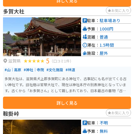
詳しく見る
歴史に興味のある方にはおすすめの場所です。 バイクで訪れる場合、道の駅
には広い駐車場が完備されているので安心です。周辺の道路は、山間部を通
多賀大社
お気に入り
るワインディングロードもあれば、琵琶湖沿いを走る快適な道もあり、ツー
リングにも最適です。地元の名産品としては、近江牛や鮒寿司、丁子麩など
駐車：
駐車場あり
が有名です。道の駅内のレストランでは、近江牛を使った料理や、地元産の
予算：
1000円
食材を使った料理を楽しむことができます。お土産には、三姉妹にちなんだ
お菓子なども販売されています。
混雑：
普通
滞在：
1.5時間
施設：
屋外
5
滋賀県
（口コミ1件）
#山｜高原
#神社｜寺院
#文化施設
#林道
多賀大社は、滋賀県犬上郡多賀町にある神社で、古事記にも名が出てくる古
い神社です。旧社格は官幣大社で、現在は神社本庁の別表神社となっていま
す。古くから「お多賀さん」として親しまれており、日本最古の書物「古事
記」によると、この両神は神代の昔に、初めて夫婦の道を始められ、我国の
詳しく見る
国土、特に多賀の地を開拓されたとされています。 多賀大社は、延命長寿・
縁結びの神として全国的な信仰を集めています。祭神としては、天照大神の
鞍掛峠
お気に入り
両親である伊邪那岐命（いざなぎのみこと）と伊邪那美命（いざなみのみこ
と）を祀っています。豊臣秀吉にも厚い信仰があったと伝えられています。杓
駐車：
不明
子がお守りになっている珍しい神社（ほかに厳島神社）です。一歩踏み入れ
予算：
無料
ると、荘厳な空気を感じます。 多賀大社は滋賀県内で最大規模を誇る大社で