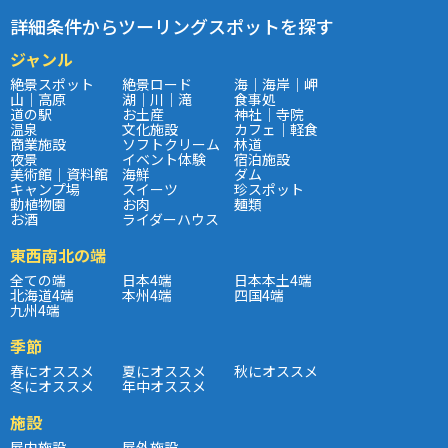
詳細条件からツーリングスポットを探す
ジャンル
絶景スポット
絶景ロード
海｜海岸｜岬
山｜高原
湖｜川｜滝
食事処
道の駅
お土産
神社｜寺院
温泉
文化施設
カフェ｜軽食
商業施設
ソフトクリーム
林道
夜景
イベント体験
宿泊施設
美術館｜資料館
海鮮
ダム
キャンプ場
スイーツ
珍スポット
動植物園
お肉
麺類
お酒
ライダーハウス
東西南北の端
全ての端
日本4端
日本本土4端
北海道4端
本州4端
四国4端
九州4端
季節
春にオススメ
夏にオススメ
秋にオススメ
冬にオススメ
年中オススメ
施設
屋内施設
屋外施設