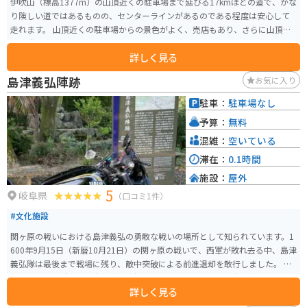
伊吹山（標高1377m）の山頂近くの駐車場まで延びる17kmほどの道で、かな
り険しい道ではあるものの、センターラインがあるのである程度は安心して
走れます。 山頂近くの駐車場からの景色がよく、売店もあり、さらに山頂ま
では登山道が整備されているので初心者でもオススメです。 山頂にはスカイ
詳しく見る
テラスや展望台、登山口があります。スカイテラスでは伊吹そばや薬草ソフ
トクリームなど品数豊富なメニューがあります。 お土産もこちらで購入する
島津義弘陣跡
お気に入り
ことができます。 山頂駐車場まで約30分ほどでたどり着くことができます。
完全舗装されていて、走行に不便はありません。駐車場も広くてゆとりがあ
駐車：
駐車場なし
ります。 雪の降る冬は閉鎖されますが、春以降秋までオープンしています。
予算：
無料
特に秋は紅葉シーズンできれいな紅葉を見ながら楽しめますし、伊吹山に生
息するイヌワシは圧巻です。 山頂の景色はもちろん絶景ですが、走行中の景
混雑：
空いている
色も見晴らしが良く、ツーリングにはピッタリです。 途中、駐車して眺める
滞在：
0.1時間
こともできますし、本格的に写真を撮られる方も数多くいらっしゃいます。
施設：
屋外
景色を見て、美味しいものを食べ、運動する。一つの場所で一気に楽しめる
5
スポットです。 通行料は、軽・普通自動車3140円、自動二輪車2200円です。
岐阜県
（口コミ1件）
125cc以下の場合は通行不可になります。 出発する前に、HPより山頂の天候
#文化施設
情報と、ライブカメラで山頂の様子を見ることができます。通行料の割引も
印刷できます。
関ヶ原の戦いにおける島津義弘の勇敢な戦いの場所として知られています。1
600年9月15日（新暦10月21日）の関ヶ原の戦いで、西軍が敗れ去る中、島津
義弘隊は最後まで戦場に残り、敵中突破による前進退却を敢行しました。 こ
の歴史的な場所は、多大な犠牲を払いながらも勇敢に戦った島津義弘とその
詳しく見る
部隊の記憶を今に伝えています。日本の歴史の一端を感じ取ることができ、特
に歴史好きの人にはオススメの観光地となっています。