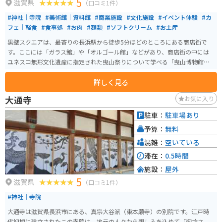
5
滋賀県
（口コミ1件）
#神社｜寺院
#美術館｜資料館
#商業施設
#文化施設
#イベント体験
#カ
フェ｜軽食
#食事処
#お肉
#麺類
#ソフトクリーム
#お土産
黒壁スクエアは、最寄りの長浜駅から徒歩5分ほどのところにある商店街で
す。ここには「ガラス館」や「オルゴール館」などがあり、商店街の中には
ユネスコ無形文化遺産に指定された曳山祭りについて学べる「曳山博物館」
や「海洋堂」のフィギュアミュージカルもあります。 長浜名物ののっぺいう
詳しく見る
どんや鯖そうめん、近江牛などが食べられるお店もあり、写真映えする食べ
歩きスイーツ店なども多くあるため、幅広い年齢層が楽しめます。
大通寺
お気に入り
駐車：
駐車場あり
予算：
無料
混雑：
空いている
滞在：
0.5時間
施設：
屋外
5
滋賀県
（口コミ1件）
#神社｜寺院
大通寺は滋賀県長浜市にある、真宗大谷派（東本願寺）の別院です。江戸時
代初期に建立されたこの寺院は、地元の人々から親しみを込めて「御坊さ