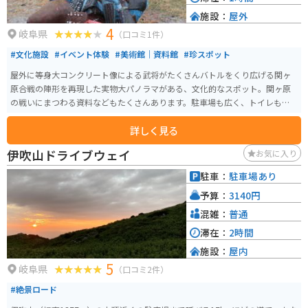
施設：
屋外
4
岐阜県
（口コミ1件）
#文化施設
#イベント体験
#美術館｜資料館
#珍スポット
屋外に等身大コンクリート像による武将がたくさんバトルをくり広げる関ヶ
原合戦の陣形を再現した実物大パノラマがある、文化的なスポット。関ヶ原
の戦いにまつわる資料などもたくさんあります。駐車場も広く、トイレもた
くさんあります。
詳しく見る
伊吹山ドライブウェイ
お気に入り
駐車：
駐車場あり
予算：
3140円
混雑：
普通
滞在：
2時間
施設：
屋内
5
岐阜県
（口コミ2件）
#絶景ロード