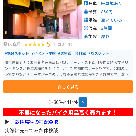
駐車：
駐車場あり
予算：
850円
混雑：
空いている
滞在：
2時間
施設：
屋外
5
岐阜県
（口コミ1件）
#絶景スポット
#イベント体験
#美術館｜資料館
#珍スポット
岐阜県養老町にある養老天命反転地は、アーティスト荒川修作と詩人マドリ
ン・ギンズが長年の構想をもとに手がけた独創的なアート空間で、公園のよ
うでありながらテーマパークのような不思議な体験ができる施設です。園内
は水平や垂直がほとんど存在せず、斜めの床や歪んだ壁、迷路のような構造
詳しく見る
が人間の平衡感覚や遠近感を揺さぶります。 人工的な丘陵地のような地形は
起伏が激しく、急斜面も多いため歩きやすい靴での散策がおすすめです。非
日常的な空間は写真スポットとしても人気が高く、五感を刺激する体験が楽
1~30件/4414件
>
しめます。駐車場も整備されており、バイクでのアクセスも良好で、養老の
滝など周辺観光とあわせて巡るのにも適したスポットです。
不要になったバイク用品高く売れます！
▶︎
手数料無料の宅配買取
実際に売ってみた体験談