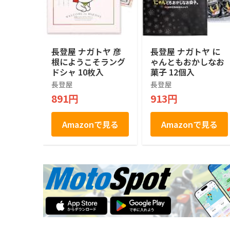
長登屋 ナガトヤ 彦
長登屋 ナガトヤ に
根にようこそラング
ゃんともおかしなお
ドシャ 10枚入
菓子 12個入
長登屋
長登屋
891円
913円
Amazonで見る
Amazonで見る