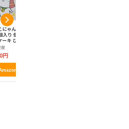
こにゃんのたまご
【滋賀県お土産】彦
琵琶湖のえび
0個入り 個包装 蒸
根にようこそ かすて
枚
ケーキ ひこにゃん
ら焼(メープル風味)
滋賀宝
賀 お土産
8個
登屋
長登屋
797円
10円
756円
Amazo
Amazonで見る
Amazonで見る