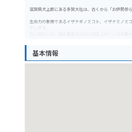
滋賀県犬上郡にある多賀大社は、古くから「お伊勢参
生命力の象徴であるイザナギノミコト、イザナミノミ
ています。
広い境内には、国の重要文化財に指定されている本殿
春には桜、秋には紅葉の名所としても知られており、
基本情報
バイクで訪れる場合、境内には無料の駐車場がありま
周辺には道の駅など休憩スポットもあるので、ツーリ