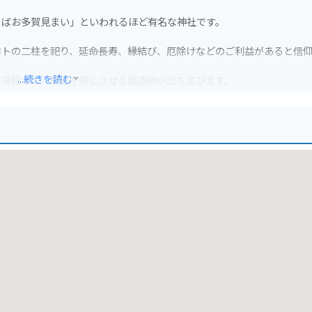
らばお多賀見まい」といわれるほど有名な神社です。
コトの二柱を祀り、延命長寿、縁結び、厄除けなどのご利益があると信
...続きを読む
や拝殿など、歴史を感じさせる建造物が立ち並びます。
四季折々の美しい景色を楽しむことができます。
す。
ングの目的地にもおすすめです。