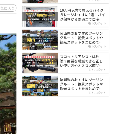
イルド
お気に入り
10万円以内で買えるバイク
ガレージおすすめ9選！バイ
ク保管から整備まで自宅で
楽々
モトスポット
岡山県のおすすめツーリン
グルート！絶景スポットや
観光スポットをまとめて紹
介
モトスポット
スロットルアシストは危
険？疲労を軽減できる正し
い使い方やオススメ商品を
紹介
モトスポット
福岡県のおすすめツーリン
グルート！絶景スポットや
観光スポットをまとめて紹
介
モトスポット