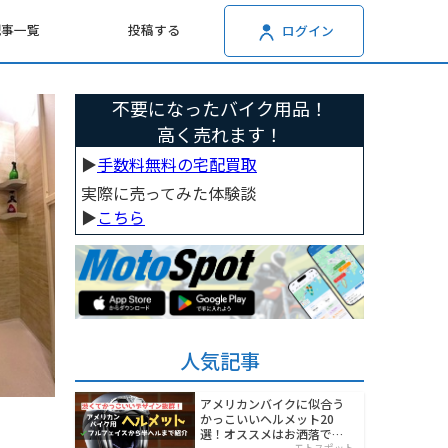
記事一覧
投稿する
ログイン
不要になったバイク用品！
高く売れます！
▶︎
手数料無料の宅配買取
実際に売ってみた体験談
▶︎
こちら
人気記事
アメリカンバイクに似合う
かっこいいヘルメット20
選！オススメはお洒落でワ
モトスポット