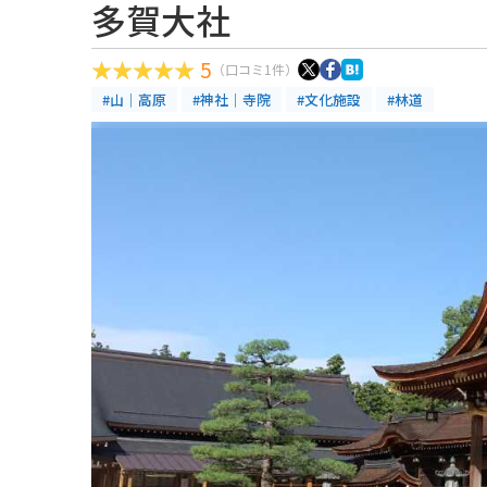
多賀大社
5
（口コミ1件）
#山｜高原
#神社｜寺院
#文化施設
#林道