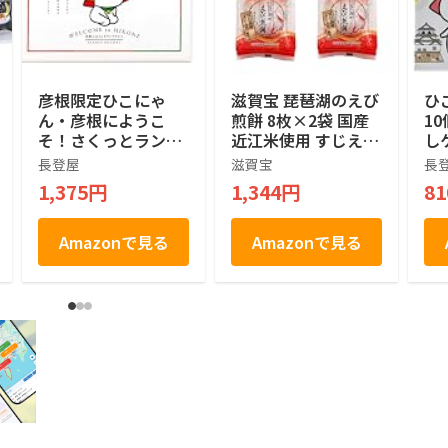
彦根限定ひこにゃ
滋賀宝 琵琶湖のえび
ひ
ん・彦根にようこ
煎餅 8枚×2袋 国産
1
そ！さくっとラング
近江米使用 すじえび
し
ドシャ（大） 18枚
おかき おやつ
滋
長登屋
滋賀宝
長
入
1,375円
1,344円
8
Amazonで見る
Amazonで見る