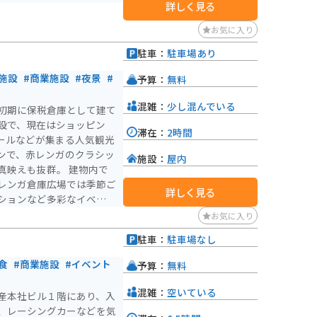
詳しく見る
お気に入り
駐車：
駐車場あり
）
施設
#商業施設
#夜景
#
予算：
無料
混雑：
少し混んでいる
初期に保税倉庫として建て
設で、現在はショッピン
滞在：
2時間
ールなどが集まる人気観光
ンで、赤レンガのクラシッ
施設：
屋内
も抜群。 建物内で
レンガ倉庫広場では季節ご
詳しく見る
ションなど多彩なイベント
お気に入り
できるのも魅力。昼は海景
駐車：
駐車場なし
時間帯によって違った表情
）
光スポットです。
食
#商業施設
#イベント
予算：
無料
混雑：
空いている
産本社ビル１階にあり、入
、レーシングカーなどを気