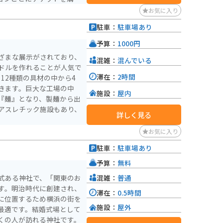
て楽しむことができます。
お気に入り
駐車：
駐車場あり
）
予算：
1000円
ざまな展示がされており、
混雑：
混んでいる
ドルを作れることが人気で
滞在：
2時間
12種類の具材の中から4
きます。巨大な工場の中
施設：
屋内
『麺』となり、製麺から出
アスレチック施設もあり、
詳しく見る
お気に入り
駐車：
駐車場あり
）
予算：
無料
混雑：
普通
式ある神社で、「関東のお
す。明治時代に創建され、
滞在：
0.5時間
に位置するため横浜の街を
施設：
屋外
最適です。結婚式場として
くの人が訪れる神社です。