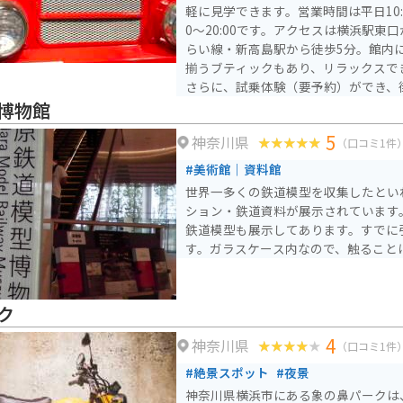
軽に見学できます。営業時間は平日10:00
0～20:00です。アクセスは横浜駅東
らい線・新高島駅から徒歩5分。館内
揃うブティックもあり、リラックスで
さらに、試乗体験（要予約）ができ、
Vやe-POWER車の走りを実際に体感
博物館
のパーキングや提携駐車場「横浜三井
5
神奈川県
用できます。バイクの場合はベイクォ
（口コミ1件
とも可能です。
#美術館｜資料館
世界一多くの鉄道模型を収集したとい
ション・鉄道資料が展示されています
鉄道模型も展示してあります。すでに
す。ガラスケース内なので、触ること
ク
4
神奈川県
（口コミ1件
#絶景スポット
#夜景
神奈川県横浜市にある象の鼻パークは