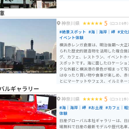
庫
5
神奈川県
（口コミ6件
#絶景スポット
#海｜海岸｜岬
#文化
イベント体験
横浜赤レンガ倉庫は、明治後期〜大正
られた歴史的建造物を活用した複合施
グ、カフェ、レストラン、イベントホ
スポットです。海に面したロケーショ
クな外観と横浜港の景色が相まって写真映え
はゆったり買い物や食事が楽しめ、赤
とにマーケットやフェス、イルミネー
が開催されます。 周辺にはみなとみらいや山下公園も徒歩圏内
バルギャラリー
で、港町の雰囲気を満喫しながら散策
5
神奈川県
色、夜はライトアップされた夜景と、
（口コミ1件
を楽しめる横浜を代表するデート＆観
#海｜海岸｜岬
#お土産
#カフェ｜軽
体験
日産グローバル本社ギャラリーは、日
場無料で日産の最新モデルや歴代名車