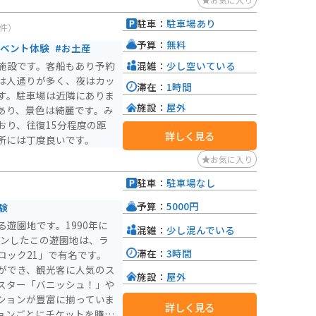
駐車：
駐車場あり
3件）
予算：
無料
イベント体験
#お土産
混雑：
少し空いている
施設です。客船もあり予約
は人通りが多く、夜はカッ
滞在：
1時間
す。駐車場は近隣にありま
施設：
屋外
あり、景色は綺麗です。み
おり、往復15分程度の距
詳しく見る
所には丁度良いです。
お気に入り
駐車：
駐車場なし
）
予算：
5000円
験
遊園地です。1990年に
混雑：
少し混んでいる
プンしたこの遊園地は、ラ
滞在：
3時間
ロック21」で有名です。
ができ、観光客に人気のス
施設：
屋外
スター「バニッシュ！」や
ションが豊富に揃っていま
詳しく見る
ョンごとにチケットを購入