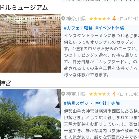
する方式なので、自分の好みに合わせ
ドルミュージアム
4
神奈川県
（口コミ1件
#カフェ｜軽食
#イベント体験
インスタントラーメンにまつわるさま
何といってもオリジナルのカップヌー
す。4種類の中からお好みのスープと、
つのトッピングを選べ、お持ち帰りで
で、自分自身が「カップヌードル」の
荷されるまでの生産工程を体感できる
様々な体験ができます。
神宮
4
神奈川県
（口コミ1件
#絶景スポット
#神社｜寺院
伊勢山皇大神宮は横浜市西区にある格
伊勢さま」として広く親しまれていま
天照大御神をお祀りしています。高台
一望でき、静かな境内は参拝や散策に
も人気があり、厳かな雰囲気の中で多