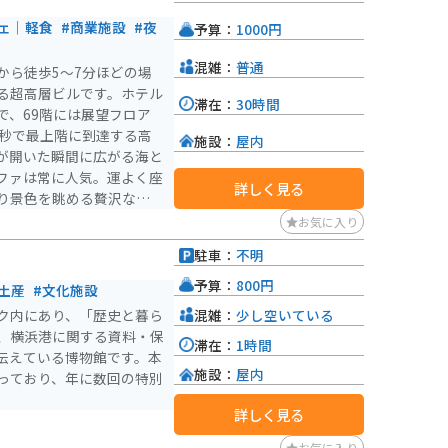
ます。
ェ｜軽食
#商業施設
#夜
予算：
1000円
混雑：
普通
から徒歩5〜7分ほどの場
る超高層ビルです。ホテル
滞在：
30時間
で、69階には展望フロア
施設：
屋内
が開いた瞬間に広がる海と
ファは常に人気。運よく座
詳しく見る
り景色を眺める贅沢な時間
め、開店直後や夜の時間帯
お気に入り
駐車：
不明
）
予算：
800円
土産
#文化施設
混雑：
少し空いている
ク内にあり、「歴史と暮ら
、横浜港に関する資料・保
滞在：
1時間
伝えている博物館です。本
施設：
屋内
っており、年に数回の特別
詳しく見る
お気に入り