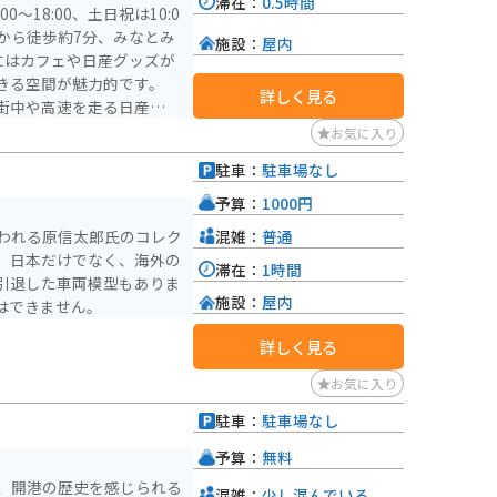
滞在：
0.5時間
～18:00、土日祝は10:0
口から徒歩約7分、みなとみ
施設：
屋内
にはカフェや日産グッズが
きる空間が魅力的です。
詳しく見る
街中や高速を走る日産のE
できます。駐車場はなく近隣
お気に入り
ビルディング駐車場」を利
駐車：
駐車場なし
ーター、高島屋に停めるこ
）
予算：
1000円
混雑：
普通
われる原信太郎氏のコレク
。日本だけでなく、海外の
滞在：
1時間
引退した車両模型もありま
施設：
屋内
はできません。
詳しく見る
お気に入り
駐車：
駐車場なし
）
予算：
無料
、開港の歴史を感じられる
混雑：
少し混んでいる