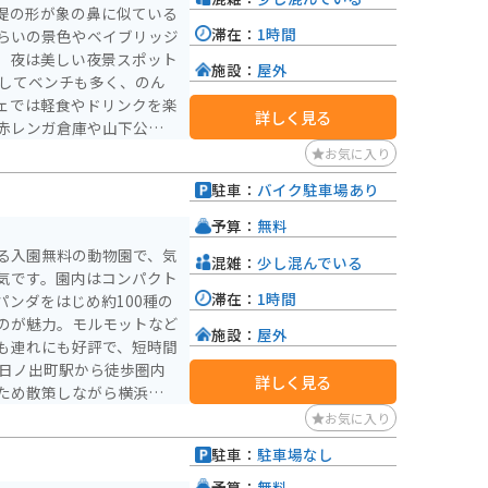
堤の形が象の鼻に似ている
滞在：
1時間
らいの景色やベイブリッジ
、夜は美しい夜景スポット
施設：
屋外
ェでは軽食やドリンクを楽
詳しく見る
赤レンガ倉庫や山下公園な
魅力です。バイクの場合は
お気に入り
アのツーリングとあわせて
駐車：
バイク駐車場あり
）
す。日中は混んでいるので
予算：
無料
つついくといいかもしれな
る入園無料の動物園で、気
混雑：
少し混んでいる
て入ってください。近くに
気です。園内はコンパクト
滞在：
1時間
ンダをはじめ約100種の
のが魅力。モルモットなど
施設：
屋外
も連れにも好評で、短時間
詳しく見る
ため散策しながら横浜の街
桜が美しく、季節ごとの景
お気に入り
駐車：
駐車場なし
）
予算：
無料