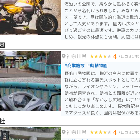
海沿いの公園で、緩やかに弧を描く突
ことから名付けられました。みなとみ
を一望でき、昼は開放的な海辺の散策
として人気があります。 園内は広々としてベンチも多く、のん
びり過ごすのに最適です。併設のカフ
しめ、観光の休憩にも便利。周辺には
ど見どころも多く、徒歩で巡れるのも
園
近隣に駐車場が点在し、横浜ベイエリ
4
神奈川県
立ち寄りやすいスポットです。 大桟橋の近くにある公園で、そ
（口コミ1件
の橋の下が写真スポットとなっていま
#商業施設
#動植物園
夜の方がおすすめです。夜景を楽しみ
野毛山動物園は、横浜の高台に位置す
いです。公園内なので、バイクは押し
軽に立ち寄れる観光スポットとして人
は赤レンガ倉庫などがあります。
ながら、ライオンやキリン、レッサーパ
動物が飼育され、動物との距離が近い
と触れ合える「なかよし広場」は子ど
でもしっかり楽しめます。 桜木町駅や日ノ出町駅から徒歩圏内
でアクセスが良く、園内は起伏がある
並みを見渡せる場所もあります。春は
社
観も魅力のひとつです。
4
神奈川県
（口コミ1件