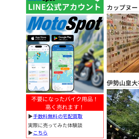
カップヌー
伊勢山皇大
不要になったバイク用品！
高く売れます！
▶︎
手数料無料の宅配買取
実際に売ってみた体験談
▶︎
こちら