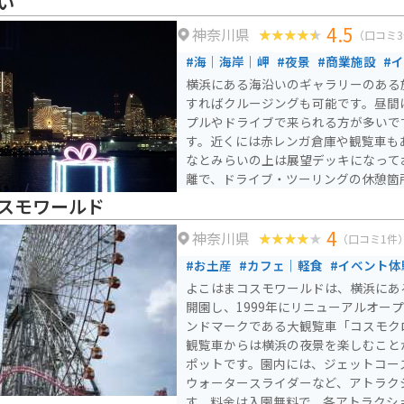
い
4.5
神奈川県
（口コミ
#海｜海岸｜岬
#夜景
#商業施設
#
横浜にある海沿いのギャラリーのある
すればクルージングも可能です。昼間
プルやドライブで来られる方が多いで
す。近くには赤レンガ倉庫や観覧車も
なとみらいの上は展望デッキになって
離で、ドライブ・ツーリングの休憩箇
スモワールド
4
神奈川県
（口コミ1件
#お土産
#カフェ｜軽食
#イベント体
よこはまコスモワールドは、横浜にある
開園し、1999年にリニューアルオー
ンドマークである大観覧車「コスモク
観覧車からは横浜の夜景を楽しむこと
ポットです。園内には、ジェットコー
ウォータースライダーなど、アトラク
す。料金は入園無料で、各アトラクシ