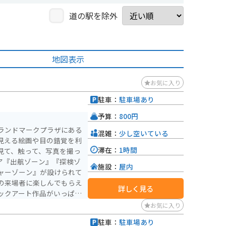
道の駅を除外
地図表示
お気に入り
駐車：
駐車場あり
）
予算：
800円
ランドマークプラザにある
混雑：
少し空いている
見える絵画や目の錯覚を利
滞在：
1時間
見て、触って、写真を撮っ
施設：
屋内
ャーゾーン』が設けられて
の来場者に楽しんでもらえ
詳しく見る
ックアート作品がいっぱい
いアート体験ができます。
お気に入り
い物や食事などのついでに
駐車：
駐車場あり
ら20:00（最終入館 19:
）