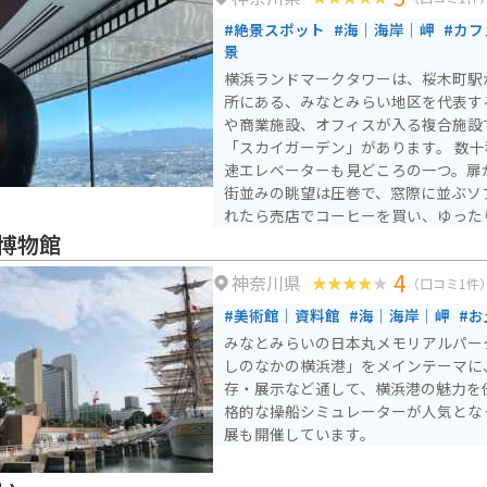
30）です。定休日は不定休となってい
#絶景スポット
#海｜海岸｜岬
#カフ
景
横浜ランドマークタワーは、桜木町駅
所にある、みなとみらい地区を代表す
や商業施設、オフィスが入る複合施設
「スカイガーデン」があります。 数十秒で最上階に到達する高
速エレベーターも見どころの一つ。扉
街並みの眺望は圧巻で、窓際に並ぶソ
れたら売店でコーヒーを買い、ゆった
を過ごせます。混雑することが多いた
博物館
の訪問がおすすめです。
4
神奈川県
（口コミ1件
#美術館｜資料館
#海｜海岸｜岬
#お
みなとみらいの日本丸メモリアルパー
しのなかの横浜港」をメインテーマに
存・展示など通して、横浜港の魅力を
格的な操船シミュレーターが人気とな
展も開催しています。