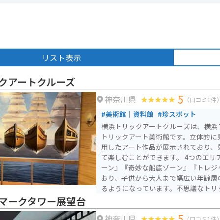
リスト表示
クアートクルーズ
5
神奈川県
（口コミ1件
#美術館｜資料館
#珍スポット
横浜トリックアートクルーズは、横浜
トリックアート美術館です。立体的に
用したアート作品が展示されており、
て楽しむことができます。 4つのエリア『出航ゾーン』『探検ゾ
ーン』『奇妙な船底ゾーン』『トレジ
おり、子供から大人まで幅広い年齢層
るようになっています。不思議なトリ
の体験型アートミュージアムで、新し
マークタワー展望台
ランドマークタワー内にあるので、買
5
神奈川県
もアクセスできます。営業時間は11:00か
（口コミ1件