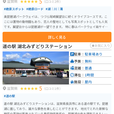
5
滋賀県
（口コミ2件）
#絶景スポット
#絶景ロード
#湖｜川｜滝
奥琵琶湖パークウェイは、つづら尾崎展望台に続くドライブコースです。こ
こには置物の動物園もあり、恋人の聖地としても写真スポットとしても人気
です。展望台からは琵琶湖が一望できます。 特に春はパークウェイ両サイド
が桜一色になり、魅力的な景色が楽しめます。原付バイクでも走行すること
詳しく見る
ができます。
道の駅 湖北みずどりステーション
お気に入り
駐車：
駐車場あり
予算：
無料
混雑：
普通
滞在：
1時間
施設：
屋内
5
滋賀県
（口コミ1件）
#道の駅
道の駅 湖北みずどりステーションは、滋賀県長浜市にある道の駅です。琵琶
湖に面しており、雄大な景色を楽しむことができます。 地元でとれた新鮮な
野菜や果物が販売されている農産物直売所や、琵琶湖の幸を堪能できるレス