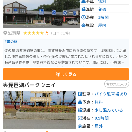
予算：
無料
足を延ばして、滋賀の魅力を満喫するのも良いでしょう。
混雑：
普通
滞在：
1時間
施設：
屋内
5
滋賀県
（口コミ1件）
#道の駅
道の駅 浅井三姉妹の郷は、滋賀県長浜市にある道の駅です。 戦国時代に活躍
した浅井三姉妹の長女・茶々(後の淀殿)が生まれたとされる地にあり、地元の
特産品や食事処、歴史資料館などが併設されています。周辺には、小谷城跡
や姉川の合戦場跡など、歴史的な観光スポットも点在しており、戦国時代や
詳しく見る
歴史に興味のある方にはおすすめの場所です。 バイクで訪れる場合、道の駅
には広い駐車場が完備されているので安心です。周辺の道路は、山間部を通
奥琵琶湖パークウェイ
お気に入り
るワインディングロードもあれば、琵琶湖沿いを走る快適な道もあり、ツー
リングにも最適です。地元の名産品としては、近江牛や鮒寿司、丁子麩など
駐車：
バイク駐車場あり
が有名です。道の駅内のレストランでは、近江牛を使った料理や、地元産の
予算：
無料
食材を使った料理を楽しむことができます。お土産には、三姉妹にちなんだ
お菓子なども販売されています。
混雑：
少し混んでいる
滞在：
0.5時間
施設：
屋外