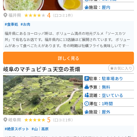
施設：
屋内
4
福井県
（口コミ1件）
#食事処
#お肉
福井県にあるヨーロッパ軒は、ボリューム満点の地元グルメ「ソースカツ
丼」で有名なお店です。福井県内に13店舗ほど展開されています。 ボリュー
ムがあって食べごたえがあります。冬の時期は牡蠣フライも美味しいです。平
日の昼間はそこまで混みませんが、土日の昼間は結構混み合います。
詳しく見る
岐阜のマチュピチュ天空の茶畑
お気に入り
駐車：
駐車場あり
予算：
無料
混雑：
空いている
滞在：
1時間
施設：
屋外
5
岐阜県
（口コミ1件）
#絶景スポット
#山｜高原