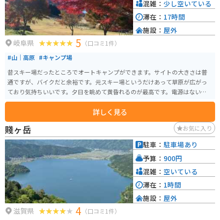
混雑：
少し空いている
滞在：
17時間
施設：
屋外
5
岐阜県
（口コミ1件）
#山｜高原
#キャンプ場
昔スキー場だったところでオートキャンプができます。サイトの大きさは普
通ですが、バイクだと余裕です。元スキー場というだけあって草原が広がっ
ており気持ちいいです。夕日を眺めて黄昏れるのが最高です。電源はないので
過ごしやすい気候を選ぶか、冬は防寒対策をしっかりして訪れてください。
詳しく見る
賤ヶ岳
お気に入り
駐車：
駐車場あり
予算：
900円
混雑：
空いている
滞在：
1時間
施設：
屋外
4
滋賀県
（口コミ1件）