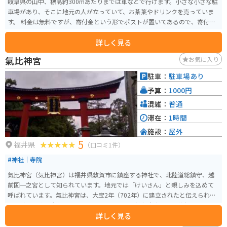
岐阜県の山中、標高約300mあたりまでは車などで行けます。小さな小さな駐
車場があり、そこに地元の人が立っていて、お茶葉やドリンクを売っていま
す。 料金は無料ですが、寄付金という形でポストが置いてあるので、寄付を
されたい場合はそこはお金を気持ちばかり入れると良いです。そこから車
詳しく見る
や、バイクを降り、山の中の山道を20分ほど歩いて山を登ります。そこから
茶畑を見下ろす絶景スポットです！
氣比神宮
お気に入り
駐車：
駐車場あり
予算：
1000円
混雑：
普通
滞在：
1時間
施設：
屋外
5
福井県
（口コミ1件）
#神社｜寺院
氣比神宮（気比神宮）は福井県敦賀市に鎮座する神社で、北陸道総鎮守、越
前国一之宮として知られています。地元では「けいさん」と親しみを込めて
呼ばれています。氣比神宮は、大宝2年（702年）に建立されたと伝えられ、
明治時代に官幣大社に列せられました。現在は神社本庁の別表神社です。 こ
詳しく見る
の神社は、7柱のご祭神を祀っており、その長い歴史とともに、文化的・歴史
的価値の高い場所として、多くの参拝者を迎えています。また、屈指のパワー