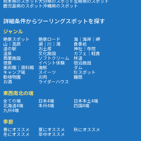
熊本県のスポット
大分県のスポット
宮崎県のスポット
鹿児島県のスポット
沖縄県のスポット
詳細条件からツーリングスポットを探す
ジャンル
絶景スポット
絶景ロード
海｜海岸｜岬
山｜高原
湖｜川｜滝
食事処
道の駅
お土産
神社｜寺院
温泉
文化施設
カフェ｜軽食
商業施設
ソフトクリーム
林道
夜景
イベント体験
宿泊施設
美術館｜資料館
海鮮
ダム
キャンプ場
スイーツ
珍スポット
動植物園
お肉
麺類
お酒
ライダーハウス
東西南北の端
全ての端
日本4端
日本本土4端
北海道4端
本州4端
四国4端
九州4端
季節
春にオススメ
夏にオススメ
秋にオススメ
冬にオススメ
年中オススメ