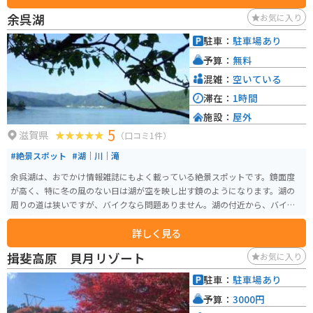
余呉湖
お気に入り
駐車：
駐車場あり
予算：
無料
混雑：
空いている
滞在：
1時間
施設：
屋外
5
滋賀県
（口コミ1件）
#絶景スポット
#湖｜川｜滝
余呉湖は、おでかけ情報雑誌にもよく載っている絶景スポットです。鏡面度
が高く、特に冬の風のない日は湖が空を映し出す鏡のようになります。湖の
周りの道は狭いですが、バイクなら問題ありません。湖の付近から、バイク
の写真を撮ると映えます。
詳しく見る
揖斐高原 貝月リゾート
お気に入り
駐車：
駐車場あり
予算：
3000円