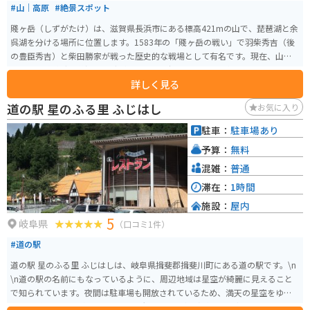
#山｜高原
#絶景スポット
賤ヶ岳（しずがたけ）は、滋賀県長浜市にある標高421mの山で、琵琶湖と余
呉湖を分ける場所に位置します。1583年の「賤ヶ岳の戦い」で羽柴秀吉（後
の豊臣秀吉）と柴田勝家が戦った歴史的な戦場として有名です。現在、山頂
付近には戦跡碑や戦没者の碑があり、歴史好きの人々に人気のスポットで
詳しく見る
す。 賤ヶ岳リフトを利用することで簡単に山頂付近までアクセスでき、そこ
からは琵琶湖や余呉湖、周囲の山々を一望できます。特に春の桜や秋の紅葉
道の駅 星のふる里 ふじはし
お気に入り
のシーズンには、バイクで訪れる観光客にとっても絶景が楽しめる場所で
す。観光と自然の美しさ、歴史を堪能できるスポットとしておすすめです。リ
駐車：
駐車場あり
フトは片道500円で往復で900円で利用可能です。歩いて山頂することも可能
予算：
無料
です。平日はとても空いているので、ゆっくりリフレッシュすることができ
ます。
混雑：
普通
滞在：
1時間
施設：
屋内
5
岐阜県
（口コミ1件）
#道の駅
道の駅 星のふる里 ふじはしは、岐阜県揖斐郡揖斐川町にある道の駅です。\n
\n道の駅の名前にもなっているように、周辺地域は星空が綺麗に見えること
で知られています。夜間は駐車場も開放されているため、満天の星空をゆっ
くりと眺めることができます。天体観測や星空撮影が趣味の方にもおすすめ