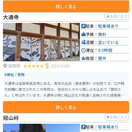
ショップやレストランがあり、近江牛や琵琶湖産の淡水魚を使った料理など
詳しく見る
を楽しめます。なかでも、地元マキノ町でとれた蕎麦の実を使った手打ち蕎
麦が人気です。 バイクツーリングで訪れる際は、道の駅に併設された駐車場
大通寺
お気に入り
にバイクを停められます。琵琶湖を眺めながらの休憩は格別です。周辺には、
メタセコイア並木や白鬚神社など、風光明媚な観光スポットも多く点在して
駐車：
駐車場あり
おり、ツーリングの拠点としても最適です。道の駅で観光パンフレットも手
予算：
無料
に入るので、ぜひ立ち寄ってみてください。
混雑：
空いている
滞在：
0.5時間
施設：
屋外
5
滋賀県
（口コミ1件）
#神社｜寺院
大通寺は滋賀県長浜市にある、真宗大谷派（東本願寺）の別院です。江戸時
代初期に建立されたこの寺院は、地元の人々から親しみを込めて「御坊さ
ん」と呼ばれています。大通寺は特に桃山文化が色濃く反映された建築美を
持ち、本堂や大広間は伏見城の遺構と伝えられる重要文化財で、絢爛豪華な
詳しく見る
装飾が施されています。伊吹山を借景にした庭園もあり、四季折々の美しい
景色を楽しむことができます。長浜黒壁スクエアから徒歩で5分程度です。寺
冠山峠
お気に入り
の周辺や黒壁スクエアの近くに駐車場がいくつもあるのでアクセスはとても
良いです。ただ、お店は早めに閉まるので17時よりも前に行くのが良いで
駐車：
駐車場あり
す。商店街が楽しめるので周辺の散策は徒歩がオススメです。