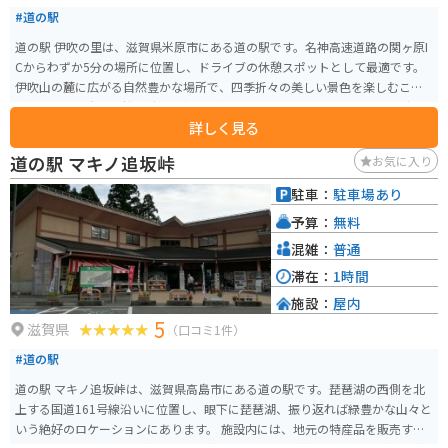
#道の駅
道の駅 伊吹の里は、滋賀県米原市にある道の駅です。名神高速道路の関ヶ原I
Cからわずか5分の場所に位置し、ドライブの休憩スポットとして最適です。
伊吹山の麓に広がる自然豊かな場所で、四季折々の美しい景色を楽しむこと
ができます。春には桜、秋には紅葉が美しく、特にバイクでのツーリングに
詳しく見る
おすすめです。道の駅には、地元の新鮮な野菜や果物を販売する農産物直売
所や、伊吹そばなどの地元グルメが味わえるレストランがあります。 伊吹山
道の駅 マキノ追坂峠
お気に入り
は日本百名山の一つであり、登山道も整備されています。登山に挑戦する際
は、道の駅 伊吹の里で情報収集をするのがおすすめです。また、周辺には、
駐車：
駐車場あり
醒井宿など歴史的な観光スポットも点在しているので、歴史好きの方にもお
予算：
無料
すすめです。
混雑：
普通
滞在：
1時間
施設：
屋内
5
滋賀県
（口コミ1件）
#道の駅
道の駅 マキノ追坂峠は、滋賀県高島市にある道の駅です。琵琶湖の西側を北
上する国道161号線沿いに位置し、眼下に琵琶湖、振り返れば緑豊かな山々と
いう絶好のロケーションにあります。 施設内には、地元の特産品を販売する