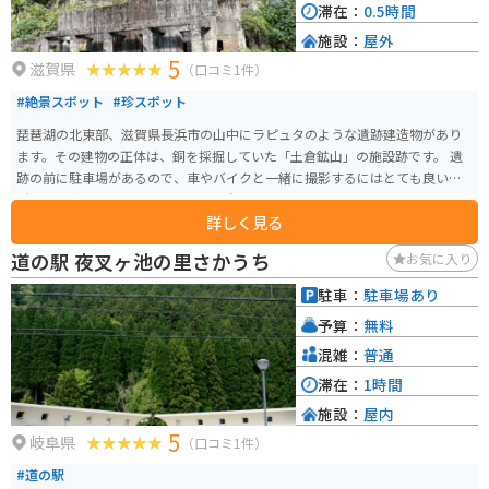
滞在：
0.5時間
施設：
屋外
5
滋賀県
（口コミ1件）
#絶景スポット
#珍スポット
琵琶湖の北東部、滋賀県長浜市の山中にラピュタのような遺跡建造物があり
ます。その建物の正体は、銅を採掘していた「土倉鉱山」の施設跡です。 遺
跡の前に駐車場があるので、車やバイクと一緒に撮影するにはとても良い場
所です。直前の道は細いので、ご注意ください。
詳しく見る
道の駅 夜叉ヶ池の里さかうち
お気に入り
駐車：
駐車場あり
予算：
無料
混雑：
普通
滞在：
1時間
施設：
屋内
5
岐阜県
（口コミ1件）
#道の駅