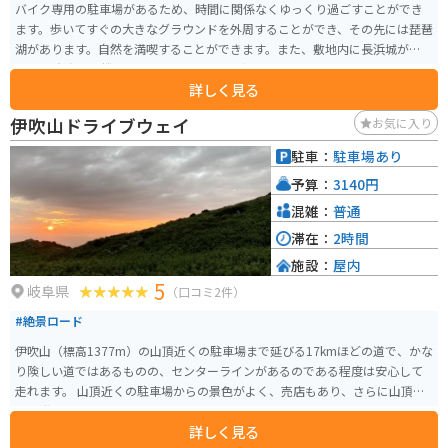
バイク専用の駐車場があるため、時間に関係なくゆっくり過ごすことができ
ます。歩いてすぐの大きなグラウンドを外周することができ、その先には琵琶
湖があります。自然を満喫することができます。また、敷地内に長浜城があり
ます。 自動販売機もあるため、ツーリングの一息に立ち寄ることができま
詳しく見る
す。豊公園は琵琶湖を楽しむとともに、バイクでの休憩スポットとしてもお
すすめです。 【長浜城】 滋賀県長浜駅の琵琶湖の側にある長浜の資料館で
伊吹山ドライブウェイ
お気に入り
す。かつて存在した長浜城を模した博物館で長浜の歴史を知ることができま
す。豊臣秀吉や石田三成の掛け軸や長浜地域についつの書、火縄銃や鎧のレ
駐車：
駐車場あり
プリカが展示されています。とても狭いですが天守閣から外を一望すること
予算：
3140円
ができます。
混雑：
普通
滞在：
2時間
施設：
屋内
5
岐阜県
（口コミ2件）
#絶景ロード
伊吹山（標高1377m）の山頂近くの駐車場まで延びる17kmほどの道で、かな
り険しい道ではあるものの、センターラインがあるのである程度は安心して
走れます。 山頂近くの駐車場からの景色がよく、売店もあり、さらに山頂ま
では登山道が整備されているので初心者でもオススメです。 山頂にはスカイ
詳しく見る
テラスや展望台、登山口があります。スカイテラスでは伊吹そばや薬草ソフ