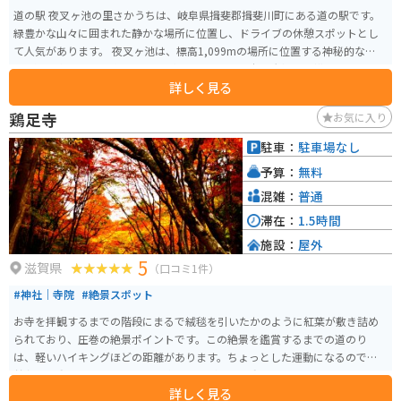
道の駅 夜叉ヶ池の里さかうちは、岐阜県揖斐郡揖斐川町にある道の駅です。
緑豊かな山々に囲まれた静かな場所に位置し、ドライブの休憩スポットとし
て人気があります。 夜叉ヶ池は、標高1,099mの場所に位置する神秘的な池で
す。湧き水だけで形成された高層湿原としては日本最大級の規模を誇り、国
詳しく見る
の天然記念物にも指定されています。道の駅からは、夜叉ヶ池登山口まで車
で約30分ほどでアクセスできます。登山道は整備されているので、初心者で
鶏足寺
お気に入り
も比較的登りやすいですが、歩きやすい服装と靴は必須です。 道の駅には、
地元の特産品を販売する売店や、レストランがあります。揖斐川町の特産品
駐車：
駐車場なし
である「揖斐茶」や「富有柿」を使ったスイーツなども販売されているの
予算：
無料
で、お土産にぴったりです。また、レストランでは、地元産の食材を使った
料理を楽しむことができます。 バイクで訪れる場合、道の駅には広い駐車場
混雑：
普通
が完備されているので安心です。夜叉ヶ池周辺は、 winding road が続くの
滞在：
1.5時間
で、ツーリングにも最適です。ただし、山岳地帯のため、天候が変わりやす
施設：
屋外
いので注意が必要です。雨具や防寒具などの準備をしておくことをおすすめ
5
します。
滋賀県
（口コミ1件）
#神社｜寺院
#絶景スポット
お寺を拝観するまでの階段にまるで絨毯を引いたかのように紅葉が敷き詰め
られており、圧巻の絶景ポイントです。この絶景を鑑賞するまでの道のり
は、軽いハイキングほどの距離があります。ちょっとした運動になるので、
普段体を動かさない人も景色を楽しみながら体を動かせます。
詳しく見る