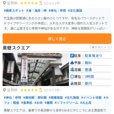
5
滋賀県
（口コミ1件）
#絶景スポット
#海｜海岸｜岬
#神社｜寺院
#文化施設
竹生島は琵琶湖にある小さい島のひとつですが、有名なパワースポットで
ドライブやツーリングの予定に、入れる人が大変多い隠れた人気スポットで
す。 島に上陸すると寺院や神社があるのですが、神秘な雰囲気がいっぱいの
所です。訪れるには彦根港と長浜港からのフェリーを使う必要はあります
詳しく見る
が、行く価値はあります。パワースポットとともに国宝もあります。それぞれ
港には駐車場あり。
黒壁スクエア
お気に入り
駐車：
駐車場あり
予算：
無料
混雑：
普通
滞在：
3時間
施設：
屋内
5
滋賀県
（口コミ1件）
#神社｜寺院
#美術館｜資料館
#商業施設
#文化施設
#イベント体験
#カ
フェ｜軽食
#食事処
#お肉
#麺類
#ソフトクリーム
#お土産
黒壁スクエアは、最寄りの長浜駅から徒歩5分ほどのところにある商店街で