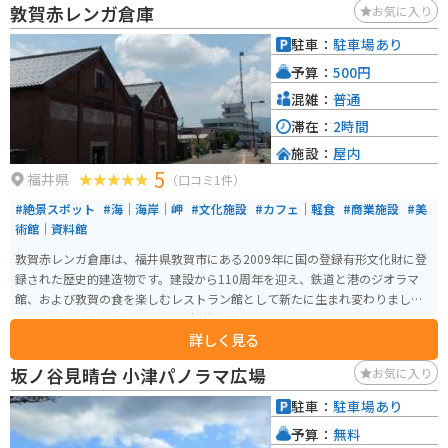
敦賀赤レンガ倉庫
お気に入り
スポットで全国からお参りに来る方が多いです。特に長命水を目的に来る人
が多いです。駐車場も直ぐ近くにありお参りしやすいです。パワースポットが
駐車：
駐車場あり
好きな人にはオススメです。
予算：
500円
混雑：
普通
滞在：
2時間
施設：
屋内
5
福井県
（口コミ1件）
#絶景スポット
#海｜海岸｜岬
#文化施設
#カフェ｜軽食
#商業施設
#美
術館｜資料館
敦賀赤レンガ倉庫は、福井県敦賀市にある2009年に国の登録有形文化財に登
録された歴史的建造物です。建設から110周年を迎え、鉄道と港のジオラマ
館、および敦賀の食を楽しむレストラン館として新たに生まれ変わりまし
た。北棟と南棟の2棟からなり、福井県内でも有数のレンガ建築物として知ら
詳しく見る
れています。 ジオラマ館では、敦賀の港と鉄道の歴史を学ぶことができ、レ
ストラン館では赤レンガの空間の中で食事を楽しむことができます。周辺
坂ノ谷見晴台 小津パノラマ広場
お気に入り
は、港の風と緑を感じられるので、観光にもオススメです。
駐車：
駐車場あり
予算：
無料