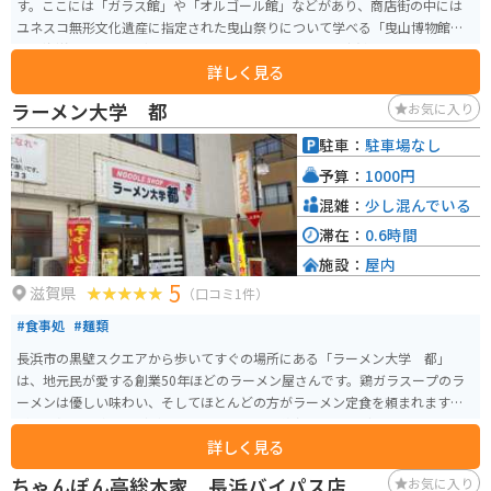
す。ここには「ガラス館」や「オルゴール館」などがあり、商店街の中には
ユネスコ無形文化遺産に指定された曳山祭りについて学べる「曳山博物館」
や「海洋堂」のフィギュアミュージカルもあります。 長浜名物ののっぺいう
詳しく見る
どんや鯖そうめん、近江牛などが食べられるお店もあり、写真映えする食べ
歩きスイーツ店なども多くあるため、幅広い年齢層が楽しめます。
ラーメン大学 都
お気に入り
駐車：
駐車場なし
予算：
1000円
混雑：
少し混んでいる
滞在：
0.6時間
施設：
屋内
5
滋賀県
（口コミ1件）
#食事処
#麺類
長浜市の黒壁スクエアから歩いてすぐの場所にある「ラーメン大学 都」
は、地元民が愛する創業50年ほどのラーメン屋さんです。鶏ガラスープのラ
ーメンは優しい味わい、そしてほとんどの方がラーメン定食を頼まれます
が、ご飯と卵焼きなどがセットされており、値段も千円ほどととってもリー
詳しく見る
ズナブルです。
ちゃんぽん亭総本家 長浜バイパス店
お気に入り