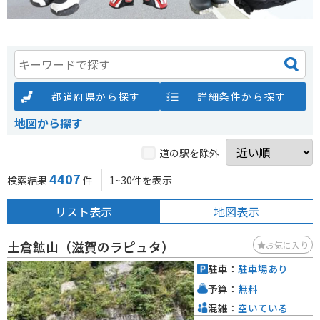
都道府県から探す
詳細条件から探す
地図から探す
道の駅を除外
4407
検索結果
件
1~30件を表示
リスト表示
地図表示
土倉鉱山（滋賀のラピュタ）
お気に入り
駐車：
駐車場あり
予算：
無料
混雑：
空いている