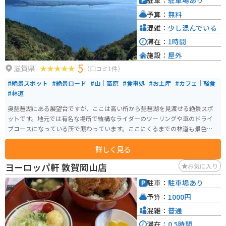
駐車：
駐車場あり
予算：
無料
混雑：
少し混んでいる
滞在：
1時間
施設：
屋外
5
滋賀県
（口コミ1件）
#絶景スポット
#絶景ロード
#山｜高原
#食事処
#お土産
#カフェ｜軽食
#林道
奥琵琶湖にある展望台ですが、ここは高い所から琵琶湖を見渡せる絶景スポ
ットです。地元では有名な場所で結構なライダーのツーリングや車のドライ
ブコースになっている所で賑わっています。ここにくるまでの林道も景色が
よく走りを楽しめます。
詳しく見る
ヨーロッパ軒 敦賀岡山店
お気に入り
駐車：
駐車場あり
予算：
1000円
混雑：
普通
滞在：
0.5時間