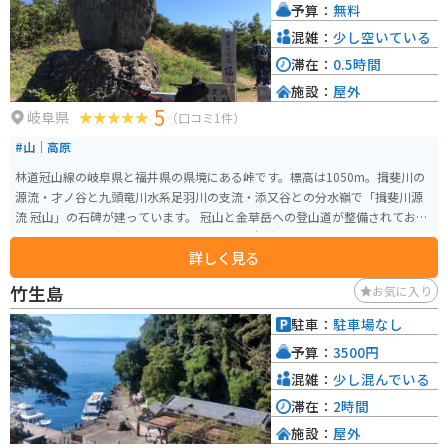
予算：
無料
混雑：
少し空いている
滞在：
0.5時間
施設：
屋外
5
岐阜県
（口コミ1件）
#山｜高原
林道冠山線の岐阜県と福井県の県境にある峠です。標高は1050m。揖斐川の
源流・才ノ谷と九頭竜川水系足羽川の支流・添又谷との分水嶺で「揖斐川源
流 冠山」の石碑が建っています。 冠山と金草岳への登山道が整備されてお
り、登山者の為の駐車スペースがあります。福井側、岐阜側共に狭路かつ悪
詳しく見る
路であり（一応、未舗装路はほぼない）、通行には十分の注意が必要です。
また、降雪期の11月下旬から翌年6月頃までは冬期通行止めとなるので、冬季
竹生島
お気に入り
は事前に確認しておきましょう。
駐車：
駐車場なし
予算：
3500円
混雑：
少し混んでいる
滞在：
2時間
施設：
屋外