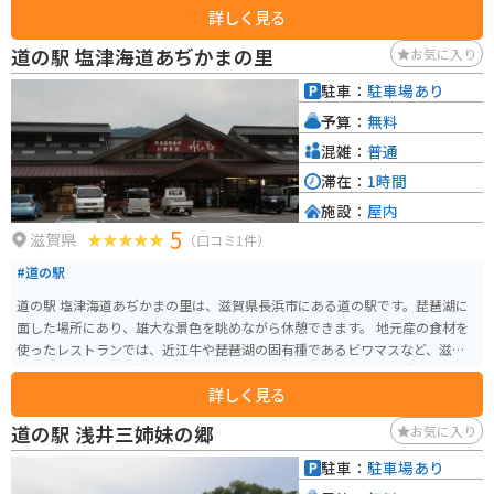
詳しく見る
です。\n\nまた、併設されている「星のふる里物産館」では、地元で採れた
新鮮な野菜や果物が販売されています。特に、揖斐川町は柿の産地として有
道の駅 塩津海道あぢかまの里
お気に入り
名で、秋になると甘い柿が店頭に並びます。その他にも、地元産の食材を使
った加工品や、地域の特産品など、お土産に最適な商品が数多く取り揃えら
駐車：
駐車場あり
れています。\n\nバイクで訪れる場合、道の駅には広い駐車場が完備されて
予算：
無料
おり、安心してバイクを停めることができます。揖斐川町周辺は、山間部の
ワインディングロードや、川のせせらぎを感じられる景観の良いルートな
混雑：
普通
ど、ツーリングにおすすめのスポットがたくさんあります。道の駅 星のふる
滞在：
1時間
里 ふじはしを拠点に、岐阜県の自然を満喫するツーリングを楽しんでみては
施設：
屋内
いかがでしょうか。
5
滋賀県
（口コミ1件）
#道の駅
道の駅 塩津海道あぢかまの里は、滋賀県長浜市にある道の駅です。琵琶湖に
面した場所にあり、雄大な景色を眺めながら休憩できます。 地元産の食材を
使ったレストランでは、近江牛や琵琶湖の固有種であるビワマスなど、滋賀
の味が楽しめます。中でもおすすめは、店名にもなっている「あぢかま」で
詳しく見る
す。これは、琵琶湖で獲れた小鮎を素焼きにし、塩味で仕上げた郷土料理で
す。お土産としても人気があります。 バイクで訪れる場合、琵琶湖沿いを走
道の駅 浅井三姉妹の郷
お気に入り
る国道8号線からアクセスできます。道の駅には広い駐車場があり、休憩スペ
ースも充実しているので、ツーリングの拠点としても最適です。 周辺には、
駐車：
駐車場あり
賤ヶ岳リフトや余呉湖など、自然豊かな観光スポットも点在しています。少し