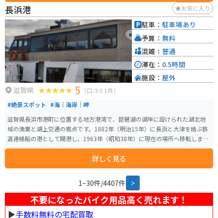
トクリームなど品数豊富なメニューがあります。 お土産もこちらで購入する
長浜港
お気に入り
ことができます。 山頂駐車場まで約30分ほどでたどり着くことができます。
完全舗装されていて、走行に不便はありません。駐車場も広くてゆとりがあ
駐車：
駐車場あり
ります。 雪の降る冬は閉鎖されますが、春以降秋までオープンしています。
予算：
無料
特に秋は紅葉シーズンできれいな紅葉を見ながら楽しめますし、伊吹山に生
息するイヌワシは圧巻です。 山頂の景色はもちろん絶景ですが、走行中の景
混雑：
普通
色も見晴らしが良く、ツーリングにはピッタリです。 途中、駐車して眺める
滞在：
0.5時間
こともできますし、本格的に写真を撮られる方も数多くいらっしゃいます。
施設：
屋外
景色を見て、美味しいものを食べ、運動する。一つの場所で一気に楽しめる
5
スポットです。 通行料は、軽・普通自動車3140円、自動二輪車2200円です。
滋賀県
（口コミ1件）
125cc以下の場合は通行不可になります。 出発する前に、HPより山頂の天候
#絶景スポット
#海｜海岸｜岬
情報と、ライブカメラで山頂の様子を見ることができます。通行料の割引も
印刷できます。
滋賀県長浜市港町に位置する地方港湾で、琵琶湖の湖岸に設けられた湖北地
域の漁業と湖上交通の拠点です。1882年（明治15年）に長浜と大津を結ぶ鉄
道連絡船の港として開港し、1963年（昭和38年）に現在の場所へ移転しまし
た。現在は、竹生島への定期観光船が運航されており、冬には雪見、春には
詳しく見る
花見の遊覧船も楽しめます。きれいな琵琶湖をみることができます。 アクセ
スはJR北陸本線「長浜駅」から徒歩約10分、北陸自動車道長浜ICから車で約1
5分と便利です。周辺には豊臣秀吉が築城した長浜城や黒壁スクエアなどの観
1~30件/4407件
>
光スポットがあるので併せて訪れると良いです。無料駐車場がありますが、
観光シーズンは駐車場がすぐに一杯になります。一応近くに有料もあります。
不要になったバイク用品高く売れます！
▶︎
手数料無料の宅配買取