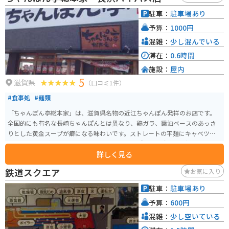
駐車：
駐車場あり
予算：
1000円
混雑：
少し混んでいる
滞在：
0.6時間
施設：
屋内
5
滋賀県
（口コミ1件）
#食事処
#麺類
「ちゃんぽん亭総本家」は、滋賀県名物の近江ちゃんぽん発祥のお店です。
全国的にも有名な長崎ちゃんぽんとは異なり、鶏ガラ、醤油ベースのあっさ
りとした黄金スープが癖になる味わいです。ストレートの平麺にキャベツ、も
やし、豚肉などがたっぷりと乗ったこのちゃんぽんは、誰からも好まれる味
詳しく見る
だと思います。
鉄道スクエア
お気に入り
駐車：
駐車場あり
予算：
600円
混雑：
少し空いている