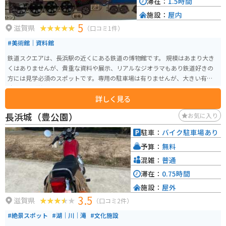
滞在：
1.5時間
施設：
屋内
5
滋賀県
（口コミ1件）
#美術館｜資料館
鉄道スクエアは、長浜駅の近くにある鉄道の博物館です。 規模はあまり大き
くはありませんが、貴重な資料や展示、リアルなジオラマもあり鉄道好きの
方には見学必須のスポットです。専用の駐車場は有りませんが、大きい有料
駐車場が隣接しています。
詳しく見る
長浜城（豊公園）
お気に入り
駐車：
バイク駐車場あり
予算：
無料
混雑：
普通
滞在：
0.75時間
施設：
屋外
3.5
滋賀県
（口コミ2件）
#絶景スポット
#湖｜川｜滝
#文化施設