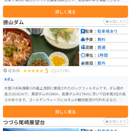
トランが人気です。 特におすすめは、近江牛を使った料理や、琵琶湖でとれ
詳しく見る
た魚の佃煮です。 バイクで訪れる場合、道の駅には広い駐車場が完備されて
いるので安心です。 琵琶湖沿いを走る快適なツーリングの休憩地点としても
徳山ダム
お気に入り
最適です。 周辺には、竹生島や長浜城など、観光スポットも点在しているの
で、合わせて訪れてみてはいかがでしょうか。
駐車：
駐車場あり
予算：
無料
混雑：
普通
滞在：
1時間
施設：
屋外
5
岐阜県
（口コミ1件）
#ダム
木曽川水系揖斐川の最上流部に建設されたロックフィルダムです。ダム堤の
高さは161mで、黒部ダムの186m、高瀬ダムの176mに次いで日本第3位の高
さがあります。ゴールデンウィークにはダムの観光放流が行われるなど、観光
客向のイベントや施設も充実しています。
詳しく見る
つづら尾崎展望台
お気に入り