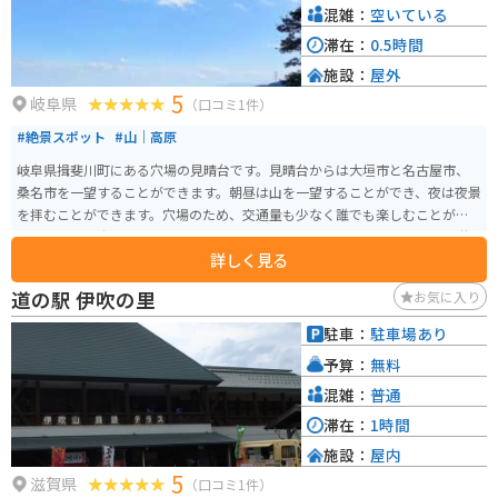
混雑：
空いている
滞在：
0.5時間
施設：
屋外
5
岐阜県
（口コミ1件）
#絶景スポット
#山｜高原
岐阜県揖斐川町にある穴場の見晴台です。見晴台からは大垣市と名古屋市、
桑名市を一望することができます。朝昼は山を一望することができ、夜は夜景
を拝むことができます。穴場のため、交通量も少なく誰でも楽しむことがで
きます。 見晴台までは車またはバイクで行くことができます。幅の狭い舗装
詳しく見る
された道路を3km登っていきます。ところどころ落ち葉や落石があるため注
意が必要です。道幅は狭いですが、すれ違う車はめったにいないため、ゆっ
道の駅 伊吹の里
お気に入り
くり登っていくことができます。約20分で到着します。駐車場が砂利になっ
ており、普通車2台分くらいのスペースがあります。斜度が大きいため帰りは
駐車：
駐車場あり
注意して下ってください。
予算：
無料
混雑：
普通
滞在：
1時間
施設：
屋内
5
滋賀県
（口コミ1件）