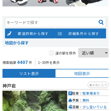
都道府県から探す
詳細条件から探す
地図から探す
道の駅を除外
4407
検索結果
件
1~30件を表示
リスト表示
地図表示
神戸岩
お気に入り
駐車：
駐車場あり
予算：
無料
混雑：
少し空いている