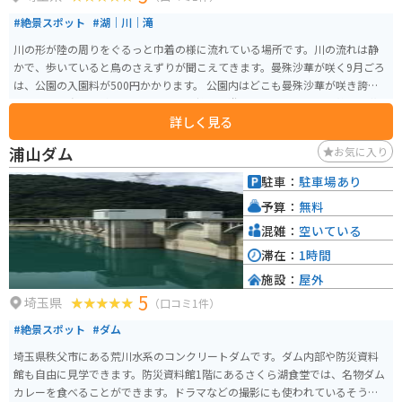
#絶景スポット
#湖｜川｜滝
川の形が陸の周りをぐるっと巾着の様に流れている場所です。川の流れは静
かで、歩いていると鳥のさえずりが聞こえてきます。曼殊沙華が咲く9月ごろ
は、公園の入園料が500円かかります。 公園内はどこも曼殊沙華が咲き誇
り、まさに赤色の絨毯です。カメラを持って遊びに行くのもよし、静かに花
詳しく見る
畑を眺めるのもよし、期間限定の美しい景色を楽しむことができます。
浦山ダム
お気に入り
駐車：
駐車場あり
予算：
無料
混雑：
空いている
滞在：
1時間
施設：
屋外
5
埼玉県
（口コミ1件）
#絶景スポット
#ダム
埼玉県秩父市にある荒川水系のコンクリートダムです。ダム内部や防災資料
館も自由に見学できます。防災資料館1階にあるさくら湖食堂では、名物ダム
カレーを食べることができます。ドラマなどの撮影にも使われているそうで