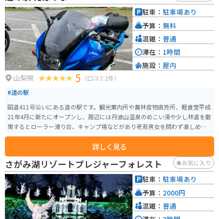
駐車：
駐車場あり
予算：
無料
混雑：
普通
滞在：
1時間
施設：
屋内
5
山梨県
（口コミ2件）
#道の駅
国道411号沿いにある道の駅です。観光案内所や農林産物直売所、軽食堂平成
21年4月に新たにオープンし、周辺には丹波山温泉のめこい湯や少し林道を散
策するとローラー滑り台、キャンプ場などがあり老若男女を問わず楽しめま
す。 ジビエハンバーガーやキャンプ場、温泉などのレジャースポットが充実
詳しく見る
した道の駅です。すぐ横に多摩川が流れており、川の麓まで近づけるように
なっています。食事も温泉もロケーションも全てが素晴らしく癒されるスポ
さがみ湖リゾートプレジャーフォレスト
お気に入り
ットになっています。 東京都内からもアクセスしやすく、中央道八王子ICか
ら2時間以内には到着します。
駐車：
駐車場あり
予算：
2000円
混雑：
普通