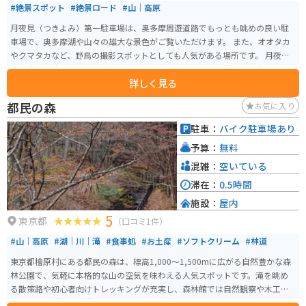
#絶景スポット
#絶景ロード
#山｜高原
月夜見（つきよみ）第一駐車場は、奥多摩周遊道路でもっとも眺めの良い駐
車場で、奥多摩湖や山々の雄大な景色がご覧いただけます。 また、オオタカ
やクマタカなど、野鳥の撮影スポットとしても人気がある場所です。 月夜見
第一駐車場駐車場入口は見通しの悪いカーブにあるため、駐車場に出入りす
詳しく見る
る際には、対向車や歩行者に十分注意してください。
都民の森
お気に入り
駐車：
バイク駐車場あり
予算：
無料
混雑：
空いている
滞在：
0.5時間
施設：
屋内
5
東京都
（口コミ1件）
#山｜高原
#湖｜川｜滝
#食事処
#お土産
#ソフトクリーム
#林道
東京都檜原村にある都民の森は、標高1,000〜1,500mに広がる自然豊かな森
林公園で、気軽に本格的な山の空気を味わえる人気スポットです。滝を眺め
る散策路や初心者向けトレッキングが充実し、森林館では自然観察や木工体
験も可能。 駐車場に着いた瞬間の解放感は抜群で、売店のソフトクリームは