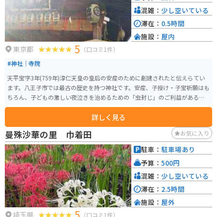
混雑：
少し空いている
滞在：
0.5時間
施設：
屋内
5
東京都
（口コミ1件）
#神社｜寺院
天平宝字3年(759年)淳仁天皇の皇后の安産のために創建されたと伝えらてい
ます。八王子市では最古の歴史を持つ神社です。安産、子授け・子宝祈願はも
ちろん、子どもの激しい夜泣きを治めるための「虫封じ」のご利益があると
されています。 9月の例祭日に、赤ちゃんの泣き相撲が有名です。4月の7、
詳しく見る
8、9日は本殿横の枝垂桜のライトアップを行います。御朱印帳は子安神社と
金刀比羅神社の2種類があり俳人・山口誓子氏のそれぞれの神社にちなんだ俳
曼殊沙華の里 巾着田
お気に入り
句が詠まれています。
駐車：
駐車場あり
予算：
500円
混雑：
少し空いている
滞在：
2.5時間
施設：
屋外
5
埼玉県
（口コミ1件）