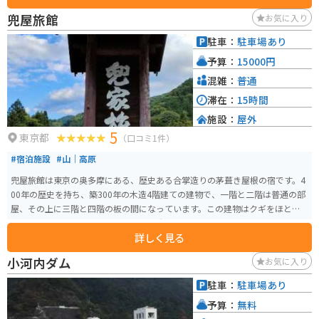
兜屋旅館
お気に入り
駐車：
駐車場あり
予算：
15000円
混雑：
普通
滞在：
15時間
施設：
屋外
5
東京都
（口コミ1件）
#宿泊施設
#山｜高原
兜屋旅館は東京の奥多摩にある、歴史ある合掌造りの茅葺き屋根の宿です。4
00年の歴史を持ち、築300年の木造4階建ての建物で、一階と二階は普通の部
屋、その上に三階と四階の板の間になっています。この建物はクギをほとん
ど使わず木と木を組み合わせる建築構造になっています。茅葺き屋根は、夏
詳しく見る
涼しく、冬暖かい造りになっています。戦前まで数馬の家は、この合掌造り
がほとんどでしたが、今完全な合掌造りは四軒を残すのみとなっています。
小河内ダム
お気に入り
周囲は山また山、気温は都心より6度近く低く、夏でも明け方は寒さを感じる
ほどで、合掌造りの民家は梅雨のむし暑さも感じさせません。客室は新館と
駐車：
駐車場あり
旧館があり、旧館はふすまで仕切られているお部屋で、2階の天井はとても低
予算：
無料
いので背の高い方には窮屈に感じるかもしれせん。夏でも涼しくエアコンな