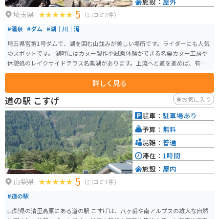
施設：
屋外
5
埼玉県
（口コミ2件）
#温泉
#ダム
#湖｜川｜滝
埼玉県営第1号ダムで、湖を囲む山並みが美しい場所です。ライダーにも人気
のスポットです。 湖畔にはカヌー製作や試乗体験ができる名栗カヌー工房や
休憩処のレイクサイドテラス名栗湖があります。上流へと道を進めば、有間
渓谷観光釣り場があり、バーベキューとあわせて釣りを楽しめます。
詳しく見る
道の駅 こすげ
お気に入り
駐車：
駐車場あり
予算：
無料
混雑：
普通
滞在：
1時間
施設：
屋内
5
山梨県
（口コミ1件）
#道の駅
山梨県の清里高原にある道の駅 こすげは、八ヶ岳や南アルプスの雄大な自然