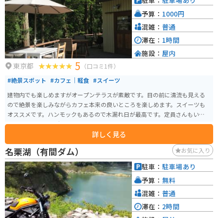
駐車：
駐車場あり
れています。 一通りの見学には約40分から1時間ほどを要します。洞内は滴り
予算：
1000円
落ちる水で濡れている箇所もあるため、滑りにくい靴で行くことをオススメ
します。周辺には奥多摩湖などの美しい自然環境も広がっており、都内にい
混雑：
普通
ながら豊かな自然を満喫できる観光地となっています。
滞在：
1時間
施設：
屋内
5
東京都
（口コミ1件）
#絶景スポット
#カフェ｜軽食
#スイーツ
建物内でも楽しめますがオープンテラスが素敵です。目の前に清流も見える
ので絶景を楽しみながらカフェ本来の良いところを楽しめます。スイーツも
オススメです。ハンモックもあるので木漏れ日が最高です。定員さんもいい人
なので心地よい場所です。
詳しく見る
名栗湖（有間ダム）
お気に入り
駐車：
駐車場あり
予算：
無料
混雑：
普通
滞在：
2時間