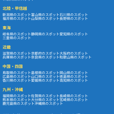
北陸・甲信越
新潟県のスポット
富山県のスポット
石川県のスポット
福井県のスポット
山梨県のスポット
長野県のスポット
東海
岐阜県のスポット
静岡県のスポット
愛知県のスポット
三重県のスポット
近畿
滋賀県のスポット
京都府のスポット
大阪府のスポット
兵庫県のスポット
奈良県のスポット
和歌山県のスポット
中国・四国
鳥取県のスポット
島根県のスポット
岡山県のスポット
広島県のスポット
山口県のスポット
徳島県のスポット
香川県のスポット
愛媛県のスポット
高知県のスポット
九州・沖縄
福岡県のスポット
佐賀県のスポット
長崎県のスポット
熊本県のスポット
大分県のスポット
宮崎県のスポット
鹿児島県のスポット
沖縄県のスポット