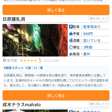
016年秋には再植栽が始まり、現在では伐採前の本数と変わらない梅樹が植栽
詳しく見る
されています。春の草花も楽しむことができます。 例年の開花時期は1月下旬
から3月中旬で、特に規模が大きいのは「高尾梅郷」で、8つの梅林に1万本も
日原鍾乳洞
お気に入り
の梅があります。また、「池上梅園」では夜のライトアップを、「羽根木公
園」では週末・祝日に出る模擬店で抹茶などの無料サービスを楽しむことが
駐車：
駐車場あり
できます。
予算：
800円
混雑：
空いている
滞在：
2時間
施設：
屋外
5
東京都
（口コミ2件）
#絶景スポット
#湖｜川｜滝
日原鍾乳洞は、関東随一の規模を誇る鍾乳洞で、東京都奥多摩町に位置して
います。全長約800メートルの洞内は年間を通じて11℃という一定の温度を保
ち、夏は涼しく、冬は暖かい環境です。内部は美しい石筍や石柱が見られま
す。これらの石筍や鍾乳石は1cm伸びるのに数百年を要するといわれてお
詳しく見る
り、自然の神秘を感じさせてくれます。 かつては「一石山御岩屋」「一石山
大権現」と呼ばれ、山岳信仰のメッカとされていました。修験者たちが訪れ
成木テラスmahalo
お気に入り
ており、その名残として洞内の一部が黒曜化しているのも特徴です。また、
現在も東京都の天然記念物に指定されており、観光スポットとしても注目さ