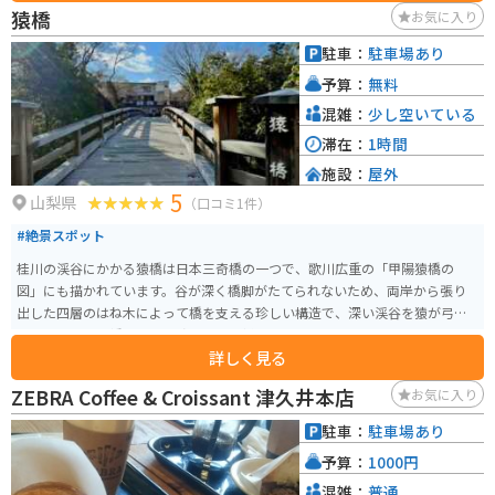
季節を問わず楽しむことができます。児童公園にはブランコ、スベリ台、ジ
猿橋
お気に入り
ャングルジム、砂場の遊具があります。また、八王子市営の有料プールも隣
接しています。
駐車：
駐車場あり
予算：
無料
混雑：
少し空いている
滞在：
1時間
施設：
屋外
5
山梨県
（口コミ1件）
#絶景スポット
桂川の渓谷にかかる猿橋は日本三奇橋の一つで、歌川広重の「甲陽猿橋の
図」にも描かれています。谷が深く橋脚がたてられないため、両岸から張り
出した四層のはね木によって橋を支える珍しい構造で、深い渓谷を猿が弓の
ように連なって橋をつくり渡っていた様子をヒントにしたともいわれていま
詳しく見る
す。 秋にはカエデやモミジ、イチョウが周囲を錦秋に染め上げ、息を飲むほ
ど美しい景色になります。昭和7年には国の名勝にも指定されています。
ZEBRA Coffee & Croissant 津久井本店
お気に入り
駐車：
駐車場あり
予算：
1000円
混雑：
普通