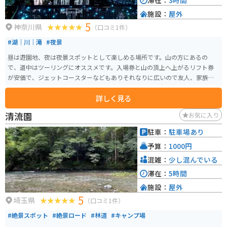
滞在：
3時間
施設：
屋外
5
神奈川県
（口コミ1件）
#湖｜川｜滝
#夜景
昼は遊園地、夜は夜景スポットとして楽しめる場所です。山の方にあるの
で、道中はツーリングにオススメです。入場券と山の頂上へ上がるリフト券
が安価で、ジェットコースターなどもありそれなりに広いので友人、家族、
恋人と楽しめます。冬のクリスマスシーズンだけでなく春は桜のライトアッ
詳しく見る
プもされます。
清流園
お気に入り
駐車：
駐車場あり
予算：
1000円
混雑：
少し混んでいる
滞在：
5時間
施設：
屋外
5
埼玉県
（口コミ1件）
#絶景スポット
#絶景ロード
#林道
#キャンプ場