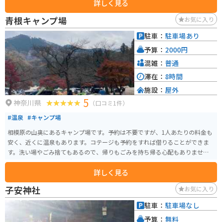
詳しく見る
見のスポットです。
青根キャンプ場
お気に入り
駐車：
駐車場あり
予算：
2000円
混雑：
普通
滞在：
8時間
施設：
屋外
5
神奈川県
（口コミ1件）
#温泉
#キャンプ場
相模原の山奥にあるキャンプ場です。予約は不要ですが、1人あたりの料金も
安く、近くに温泉もあります。コテージも予約をすれば借りることができま
す。洗い場やごみ捨てもあるので、帰りもごみを持ち帰る心配もありませ
ん。おすすめの季節は秋です。山の中なので紅葉がきれいです。
詳しく見る
子安神社
お気に入り
駐車：
駐車場なし
予算：
無料