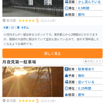
しで大丈夫です。部屋にはテレビはありませんでしたが、テレビが楽しめる
混雑：
少し混んでいる
部屋も用意されています。山菜や川魚、猪など地元の食材を活かした料理を
滞在：
0.5時間
味わうことができます。
施設：
屋内
5
東京都
（口コミ1件）
#湖｜川｜滝
#ダム
小河内ダムが一望出来るスポットです。東京都心から2時間ほどかかります
が、周囲の大自然に囲まれていて空気も澄んでいるので、思わず深呼吸した
くなるような場所です。
詳しく見る
月夜見第一駐車場
お気に入り
駐車：
駐車場あり
予算：
無料
混雑：
空いている
滞在：
0.25時間
施設：
屋外
5
東京都
（口コミ1件）