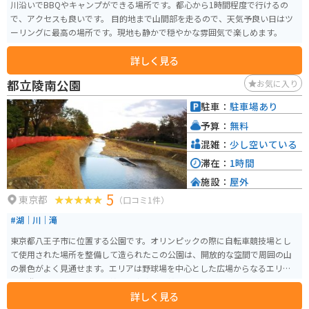
川沿いでBBQやキャンプができる場所です。都心から1時間程度で行けるの
で、アクセスも良いです。 目的地まで山間部を走るので、天気予良い日はツ
ーリングに最高の場所です。現地も静かで穏やかな雰囲気で楽しめます。
詳しく見る
都立陵南公園
お気に入り
駐車：
駐車場あり
予算：
無料
混雑：
少し空いている
滞在：
1時間
施設：
屋外
5
東京都
（口コミ1件）
#湖｜川｜滝
東京都八王子市に位置する公園です。オリンピックの際に自転車競技場とし
て使用された場所を整備して造られたこの公園は、開放的な空間で周囲の山
の景色がよく見通せます。エリアは野球場を中心とした広場からなるエリア
と、遊具のある児童公園を挟んだ南浅川を挟んだエリアからなります。 野球
詳しく見る
場のあるエリアには展望広場、じゃぶじゃぶ池、桜並木、遊具などがあり、