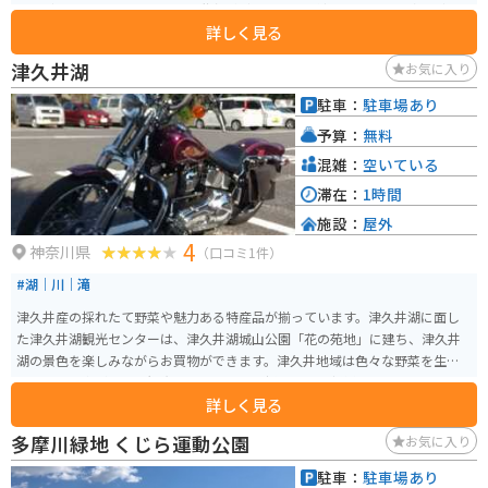
す。ダムの上から下を覗くと、階段がダムの下まで続いています。浦山ダムで
詳しく見る
有名な500段階段です。
津久井湖
お気に入り
駐車：
駐車場あり
予算：
無料
混雑：
空いている
滞在：
1時間
施設：
屋外
4
神奈川県
（口コミ1件）
#湖｜川｜滝
津久井産の採れたて野菜や魅力ある特産品が揃っています。津久井湖に面し
た津久井湖観光センターは、津久井湖城山公園「花の苑地」に建ち、津久井
湖の景色を楽しみながらお買物ができます。津久井地域は色々な野菜を生産
している農家がおり、観光センターでは、採れたての新鮮野菜を販売してお
詳しく見る
ります。また、お菓子や日本酒など多くの特産品もあり、ゆっくりと買い物
を楽しむ事が出来ます。
多摩川緑地 くじら運動公園
お気に入り
駐車：
駐車場あり