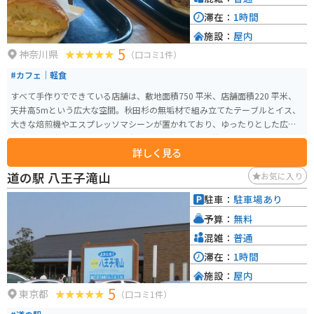
滞在：
1時間
施設：
屋内
5
神奈川県
（口コミ1件）
#カフェ｜軽食
すべて手作りでできている店舗は、敷地面積750 平米、店舗面積220 平米、
天井高5mという広大な空間。秋田杉の無垢材で組み立てたテーブルとイス、
大きな焙煎機やエスプレッソマシーンが置かれており、ゆったりとした広さ
の客席が特徴のカフェです。神奈川県相模原市の津久井湖近くにあり、相模
詳しく見る
原から道志みちに向かう国道413号沿いの店舗で、「三ヶ木（みかげ）」交差
点から東に800mの位置にあります。店内にサイクルラックがあり、ロードバ
道の駅 八王子滝山
お気に入り
イクのまま入ることもできます。
駐車：
駐車場あり
予算：
無料
混雑：
普通
滞在：
1時間
施設：
屋内
5
東京都
（口コミ1件）