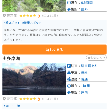
滞在：
0.5時間
施設：
屋外
5
東京都
（口コミ1件）
#珍スポット
#絶景スポット
きれいな川が流れる渓谷に遊歩道が設置されており、手軽に冒険気分が味わ
うことができます。距離は短いので体力に自信がない人でも問題なく歩ける
スポットです。
詳しく見る
奥多摩湖
お気に入り
駐車：
駐車場あり
予算：
無料
混雑：
普通
滞在：
1時間
施設：
屋内
5
東京都
（口コミ1件）
#湖｜川｜滝