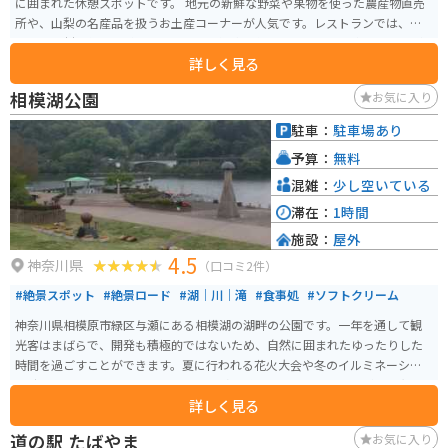
に囲まれた休憩スポットです。 地元の新鮮な野菜や果物を使った農産物直売
所や、山梨の名産品を扱うお土産コーナーが人気です。レストランでは、地
元産の食材を使った料理や、八ヶ岳の湧水を使ったコーヒーを楽しむことが
詳しく見る
できます。 バイクで訪れる際は、駐車場から雄大な景色を眺めることができ
ます。周辺には、清里高原や美し森など、自然豊かな観光スポットが点在して
相模湖公園
お気に入り
おり、ツーリングの拠点としてもおすすめです。 道の駅 こすげは、自然を感
じながら、地元の味覚や文化に触れることができる場所です。
駐車：
駐車場あり
予算：
無料
混雑：
少し空いている
滞在：
1時間
施設：
屋外
4.5
神奈川県
（口コミ2件）
#絶景スポット
#絶景ロード
#湖｜川｜滝
#食事処
#ソフトクリーム
神奈川県相模原市緑区与瀬にある相模湖の湖畔の公園です。一年を通して観
光客はまばらで、開発も積極的ではないため、自然に囲まれたゆったりした
時間を過ごすことができます。夏に行われる花火大会や冬のイルミネーショ
ン時は賑わいます。現在ではあまり面影を感じることはできないが、昭和39
詳しく見る
年の東京オリンピックではカヌー競技会場にもなりました。
道の駅 たばやま
お気に入り