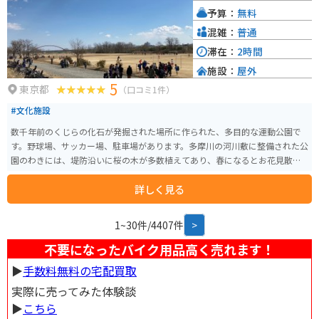
予算：
無料
混雑：
普通
滞在：
2時間
施設：
屋外
5
東京都
（口コミ1件）
#文化施設
数千年前のくじらの化石が発掘された場所に作られた、多目的な運動公園で
す。野球場、サッカー場、駐車場があります。多摩川の河川敷に整備された公
園のわきには、堤防沿いに桜の木が多数植えてあり、春になるとお花見散策
の人々でにぎわいます。
詳しく見る
1~30件/4407件
>
不要になったバイク用品高く売れます！
▶︎
手数料無料の宅配買取
実際に売ってみた体験談
▶︎
こちら