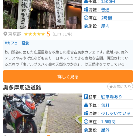
予算：
1500円
混雑：
普通
滞在：
2時間
施設：
屋内
5
東京都
（口コミ1件）
#カフェ｜軽食
秋川渓谷に面した庄屋屋敷を改築した総合古民家カフェです。敷地内に野外
テラスやみやげ処などもあり一日ゆっくりできる素敵な空間。併設されてい
る楽庵の「南アルプス八ヶ岳の天然水のかき」」は天然氷をつかっているだ
けあり絶品です！都内からのアクセスも良いのでお勧めできる観光スポッ
詳しく見る
ト。
奥多摩周遊道路
お気に入り
駐車：
駐車場あり
予算：
無料
混雑：
少し空いている
滞在：
1.5時間
施設：
屋外