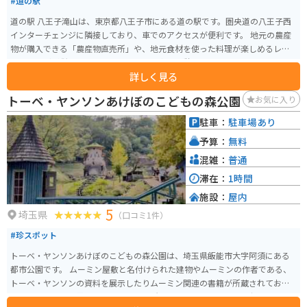
#道の駅
道の駅 八王子滝山は、東京都八王子市にある道の駅です。圏央道の八王子西
インターチェンジに隣接しており、車でのアクセスが便利です。 地元の農産
物が購入できる「農産物直売所」や、地元食材を使った料理が楽しめるレス
トランなどが併設されており、ドライブ中の休憩に最適なスポットです。 特
詳しく見る
に、地元八王子産の新鮮な野菜は人気が高く、旬の野菜を目当てに訪れる人
も多くいます。レストランでは、八王子ラーメンや、地元産の野菜を使った
トーベ・ヤンソンあけぼのこどもの森公園
お気に入り
料理などが人気です。 バイクで訪れる場合、駐車場も広く停めやすいので安
心です。ツーリングの休憩場所としてもおすすめです。道の駅のすぐ近くに
駐車：
駐車場あり
は、滝山城跡や、高尾山など、観光スポットも点在しているので、観光拠点
予算：
無料
としても活用できます。 八王子滝山を訪れた際には、ぜひ地元産の野菜や、
特産品のお土産を購入してみてください。
混雑：
普通
滞在：
1時間
施設：
屋内
5
埼玉県
（口コミ1件）
#珍スポット
トーベ・ヤンソンあけぼのこどもの森公園は、埼玉県飯能市大字阿須にある
都市公園です。 ムーミン屋敷と名付けられた建物やムーミンの作者である、
トーベ・ヤンソンの資料を展示したりムーミン関連の書籍が所蔵されてお
り、ムーミンの世界を再現している場所でもあります。 ムーミン好きなら必