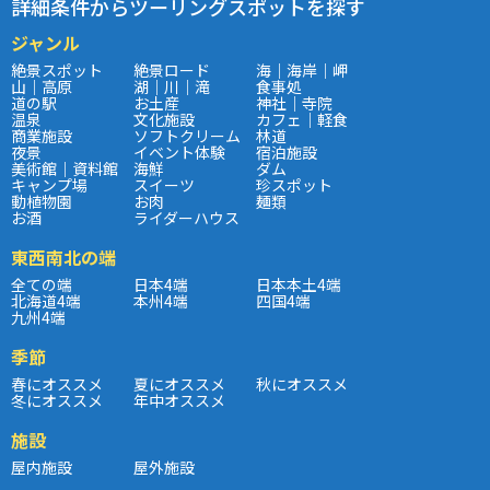
詳細条件からツーリングスポットを探す
ジャンル
絶景スポット
絶景ロード
海｜海岸｜岬
山｜高原
湖｜川｜滝
食事処
道の駅
お土産
神社｜寺院
温泉
文化施設
カフェ｜軽食
商業施設
ソフトクリーム
林道
夜景
イベント体験
宿泊施設
美術館｜資料館
海鮮
ダム
キャンプ場
スイーツ
珍スポット
動植物園
お肉
麺類
お酒
ライダーハウス
東西南北の端
全ての端
日本4端
日本本土4端
北海道4端
本州4端
四国4端
九州4端
季節
春にオススメ
夏にオススメ
秋にオススメ
冬にオススメ
年中オススメ
施設
屋内施設
屋外施設