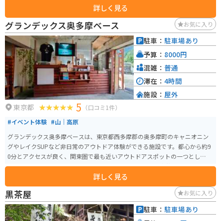
詳しく見る
訪れた人の定番。天気が良ければ東京とは思えない絶景が広がります。周辺
道路は走りやすいものの、木漏れ日や落ち葉、砂で見づらい箇所もあり速度
グランデックス奥多摩ベース
お気に入り
の出しすぎは禁物。夏は涼しい一方、春・秋・冬は冷え込むためウインドブ
レーカーが必須。ツーリングにも観光にも最適な自然スポットです。 【とち
駐車：
駐車場あり
の実売店】 標高1,043mにある東京でお空に一番近いレストランです。東京都
予算：
8000円
民の森の中にあります。 売店の営業時間は8:30〜17:30（冬季は16:30） レス
トランの営業時間は10:00〜16:00（冬季は15:30） 冬季はレストランは土日
混雑：
普通
祝のみ営業で、定休日は月曜日（都民の森に準ずる）となっています。 最新
滞在：
4時間
情報は公式HPをご確認ください。
施設：
屋外
5
東京都
（口コミ1件）
#イベント体験
#山｜高原
グランデックス奥多摩ベースは、東京都西多摩郡の奥多摩町のキャニオニン
グやレイクSUPなど非日常のアウトドア体験ができる施設です。都心から約9
0分とアクセスが良く、関東圏で最も近いアウトドアスポットの一つとして知
られています。ツアーガイドさんと行くので、安心です。家族、友達、恋人、
詳しく見る
おひとりでも楽しめます。 営業時間は9:00から18:00までで、事前予約をした
方が良いです。多摩川を見下ろす絶好のロケーションで、自然を満喫しなが
黒茶屋
お気に入り
ら体を動かしたいライダーにはおすすめのスポットです。夏場は特に人気が
高く、涼を求める観光客で賑わいます。
駐車：
駐車場あり