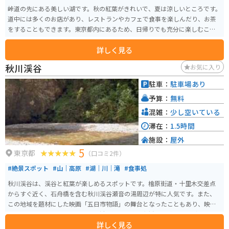
峠道の先にある美しい湖です。秋の紅葉がきれいで、夏は涼しいところです。
道中には多くのお店があり、レストランやカフェで食事を楽しんだり、お茶
をすることもできます。東京都内にあるため、日帰りでも充分に楽しむこと
ができます。
詳しく見る
秋川渓谷
お気に入り
駐車：
駐車場あり
予算：
無料
混雑：
少し空いている
滞在：
1.5時間
施設：
屋外
5
東京都
（口コミ2件）
#絶景スポット
#山｜高原
#湖｜川｜滝
#食事処
秋川渓谷は、渓谷と紅葉が楽しめるスポットです。檜原街道・十里木交差点
からすぐ近く、石舟橋を含む秋川渓谷瀬音の湯周辺が特に人気です。また、
この地域を題材にした映画「五日市物語」の舞台となったこともあり、映画
ファンにも人気です。周辺には、鍾乳洞や手漉き和紙の体験工房などもあり
詳しく見る
ますので、渓谷とともに文化体験も楽しむことができます。