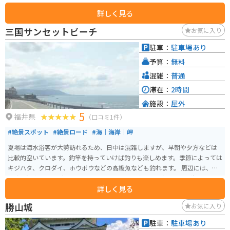
ら子供まで楽しむことができます。 また、地元の特産品を販売するコーナー
詳しく見る
もあり、恐竜の卵に見立てたユニークな形の「恐竜バーガー」や、恐竜の足
跡をかたどった「恐竜クッキー」など、お土産に最適な商品がたくさんあり
三国サンセットビーチ
お気に入り
ます。 バイクで訪れる場合は、道の駅から「恐竜街道」と呼ばれる国道416
号線を北上すると、美しい渓谷美を眺めながらツーリングを楽しむことがで
駐車：
駐車場あり
きます。 道の駅の周辺には、温泉施設やキャンプ場などもあり、観光の拠点
予算：
無料
としても最適です。
混雑：
普通
滞在：
2時間
施設：
屋外
5
福井県
（口コミ1件）
#絶景スポット
#絶景ロード
#海｜海岸｜岬
夏場は海水浴客が大勢訪れるため、日中は混雑しますが、早朝や夕方などは
比較的空いています。釣竿を持っていけば釣りも楽しめます。季節によっては
キジハタ、クロダイ、ホウボウなどの高級魚なども釣れます。 周辺には、東
尋坊や温泉施設などもあります。ビーチから国道305号線に入ると海岸沿いの
詳しく見る
道路で、景色を楽しみながらツーリングできます。最近ではイルカが近くま
で寄ってくる！と話題にもなりました。ただし、イルカに近づくのは危険で
勝山城
お気に入り
実際に噛まれた人もいるので近づきすぎないように注意してください。
駐車：
駐車場あり