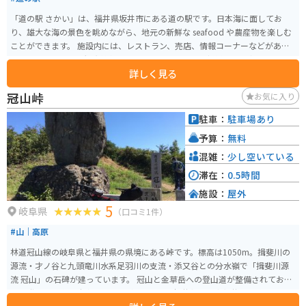
「道の駅 さかい」は、福井県坂井市にある道の駅です。日本海に面してお
り、雄大な海の景色を眺めながら、地元の新鮮な seafood や農産物を楽しむ
ことができます。 施設内には、レストラン、売店、情報コーナーなどがあ
り、地元の特産品や観光情報を入手できます。特に、新鮮な魚介類を使った
詳しく見る
海鮮丼や、地元産の野菜を使った料理が人気です。また、売店では、地元の
銘菓や地酒、工芸品なども販売されています。 バイクで訪れる場合、道の駅
冠山峠
お気に入り
さかいは、日本海沿岸を走る国道305号線沿いに位置しており、ツーリングの
休憩場所としても最適です。広い駐車場も完備されているので、安心してバ
駐車：
駐車場あり
イクを停めることができます。 周辺には、東尋坊や雄島など、風光明媚な観
予算：
無料
光スポットも点在しています。道の駅 さかいを拠点に、周辺の観光を楽しむ
のも良いでしょう。
混雑：
少し空いている
滞在：
0.5時間
施設：
屋外
5
岐阜県
（口コミ1件）
#山｜高原
林道冠山線の岐阜県と福井県の県境にある峠です。標高は1050m。揖斐川の
源流・才ノ谷と九頭竜川水系足羽川の支流・添又谷との分水嶺で「揖斐川源
流 冠山」の石碑が建っています。 冠山と金草岳への登山道が整備されてお
り、登山者の為の駐車スペースがあります。福井側、岐阜側共に狭路かつ悪