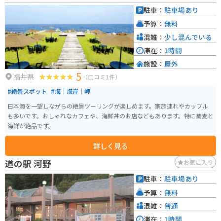
ます。少し足を延ばせば、雄島や雄島橋など、絶景スポットにも行くことがで
駐車：
駐車場あり
きます。
予算：
無料
混雑：
少し混んでいる
滞在：
1時間
施設：
屋外
5
福井県
（口コミ1件）
#絶景スポット
#海｜海岸｜岬
日本海を一望しながらの絶景ツーリングが楽しめます。家族連れやカップル
も多いです。おしゃれなカフェや、海鮮丼のお店などもあります。特に蕎麦と
海鮮が絶品です。
詳しく見る
道の駅 河野
お気に入り
駐車：
駐車場あり
予算：
無料
混雑：
普通
滞在：
1時間