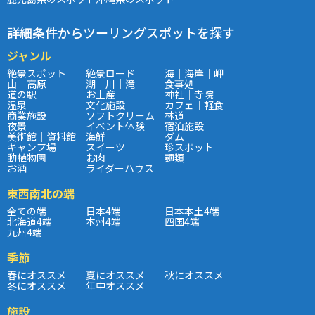
詳細条件からツーリングスポットを探す
ジャンル
絶景スポット
絶景ロード
海｜海岸｜岬
山｜高原
湖｜川｜滝
食事処
道の駅
お土産
神社｜寺院
温泉
文化施設
カフェ｜軽食
商業施設
ソフトクリーム
林道
夜景
イベント体験
宿泊施設
美術館｜資料館
海鮮
ダム
キャンプ場
スイーツ
珍スポット
動植物園
お肉
麺類
お酒
ライダーハウス
東西南北の端
全ての端
日本4端
日本本土4端
北海道4端
本州4端
四国4端
九州4端
季節
春にオススメ
夏にオススメ
秋にオススメ
冬にオススメ
年中オススメ
施設