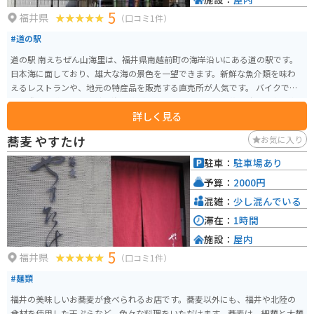
5
福井県
（口コミ1件）
#道の駅
道の駅 南えちぜん山海里は、福井県南越前町の海岸沿いにある道の駅です。
日本海に面しており、雄大な海の景色を一望できます。新鮮な魚介類を味わ
えるレストランや、地元の特産品を販売する直売所が人気です。 バイクで訪
れる際は、道の駅から続く海岸線がおすすめです。特に夕暮れ時は、水平線
詳しく見る
に沈む夕日が美しく、旅情を掻き立てられます。周辺には、歴史的な建造物
や温泉施設もあるので、ツーリングの拠点としても最適です。 南越前町は、
蕎麦 やすたけ
お気に入り
越前がにや若狭ふぐなど、新鮮な海の幸が有名です。道の駅のレストランで
も、地元で獲れた魚介類を使った料理を楽しむことができます。また、お土
駐車：
駐車場あり
産には、名産のへしこや、伝統工芸品の越前打刃物がおすすめです。
予算：
2000円
混雑：
少し混んでいる
滞在：
1時間
施設：
屋内
5
福井県
（口コミ1件）
#麺類
福井の美味しいお蕎麦が食べられるお店です。蕎麦以外にも、福井や北陸の
食材を使用した天ぷらなど、色々な料理をいただけます。蕎麦は、細麺と太麺