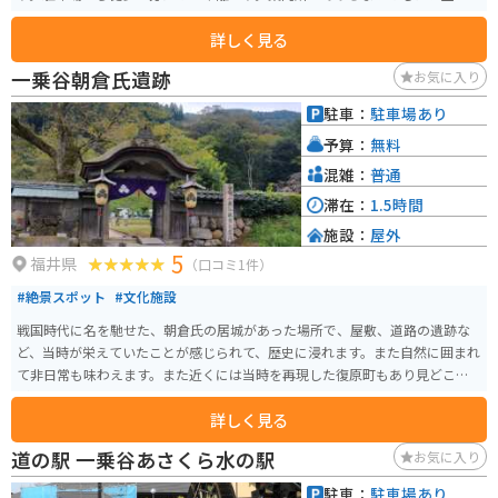
売っています。色々教えて頂けます。
詳しく見る
一乗谷朝倉氏遺跡
お気に入り
駐車：
駐車場あり
予算：
無料
混雑：
普通
滞在：
1.5時間
施設：
屋外
5
福井県
（口コミ1件）
#絶景スポット
#文化施設
戦国時代に名を馳せた、朝倉氏の居城があった場所で、屋敷、道路の遺跡な
ど、当時が栄えていたことが感じられて、歴史に浸れます。また自然に囲まれ
て非日常も味わえます。また近くには当時を再現した復原町もあり見どころ
がいっぱいです。
詳しく見る
道の駅 一乗谷あさくら水の駅
お気に入り
駐車：
駐車場あり