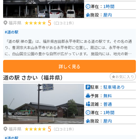
滞在：
1時間
施設：
屋内
5
福井県
（口コミ1件）
#道の駅
「道の駅 禅の里」は、福井県吉田郡永平寺町にある道の駅です。その名の通
り、曹洞宗大本山永平寺がある永平寺町に位置し、周辺には、永平寺の他
に、白山国立公園の豊かな自然が広がっています。 施設内には、地元の新鮮
な野菜や特産品を販売する物産館や、永平寺町ならではの精進料理やそばな
詳しく見る
どを味わえるレストランがあります。 バイクで訪れる場合、道の駅には広い
駐車場が完備されているので安心です。永平寺周辺は、自然豊かな山間部を
道の駅 さかい（福井県）
お気に入り
走るワインディングロードが続くので、ツーリングにも最適です。ただし、
山間部は天候が変わりやすいので、雨具の準備など、十分な注意が必要です。
駐車：
駐車場あり
永平寺町の名産品としては、永平寺味噌、永平寺ごま豆腐、越前そばなどが
予算：
無料
有名です。道の駅の物産館で購入できるので、お土産にいかがでしょうか。
混雑：
普通
滞在：
1時間
施設：
屋内
5
福井県
（口コミ1件）
#道の駅