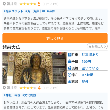
5
福井県
（口コミ1件）
#絶景スポット
#海｜海岸｜岬
#海鮮
断崖絶壁から見下ろす海が絶景で、崖の先端や下の方まで歩いて行けます。
映画やドラマの撮影場所としても有名です。海鮮食堂、土産物店、旅館など
多数の商業施設もあります。遊覧船で海から眺めることも可能です。海岸通り
にも民宿、旅館、食堂、道の駅、景勝も多数あるので、周囲の観光スポット
詳しく見る
と合わせて訪れることをオススメします。
越前大仏
お気に入り
駐車：
駐車場あり
予算：
500円
混雑：
空いている
滞在：
0.5時間
施設：
屋外
4
福井県
（口コミ1件）
#神社｜寺院
#文化施設
越前大仏は、勝山市の大師山清水寺にあり、中国河南省洛陽市の龍門石窟に
ある座像をモデルにしています。毘慮舎那如来として知られ、太陽のような