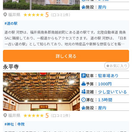
施設：
屋内
5
福井県
（口コミ1件）
#道の駅
道の駅 河野は、福井県南条郡南越前町にある道の駅です。北陸自動車道 南条
SAに隣接しており、一般道からもアクセスできます。 道の駅 河野は、「日本
一古い道の駅」として知られており、地元の特産品や新鮮な野菜などを販売
しています。 施設内にはレストランもあり、地元産のそばを使ったそば定食
詳しく見る
などが人気です。 バイクで訪れる場合、道の駅には広い駐車場が用意されて
いるので安心です。また、周辺には、日本海や山々の景色を楽しめるスポッ
永平寺
お気に入り
トも多いので、ツーリングの休憩場所としても最適です。 道の駅 河野は、地
元の文化や食に触れられる場所として、観光客だけでなく地元の人々にも愛
駐車：
駐車場あり
されています。
予算：
1000円
混雑：
少し空いている
滞在：
1.5時間
施設：
屋内
5
福井県
（口コミ1件）
#神社｜寺院