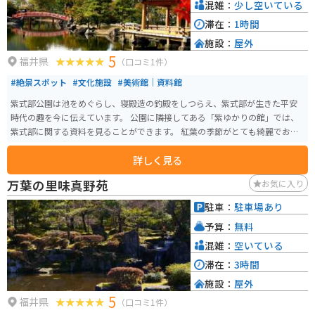
混雑：
少し空いている
滞在：
1時間
施設：
屋外
5
福井県
（口コミ1件）
#絶景スポット
#文化施設
#美術館｜資料館
紫式部公園は池をめぐらし、寝殿造の釣殿をしつらえ、紫式部が生きた平安
時代の趣を今に伝えています。 公園に隣接してある「紫ゆかりの館」では、
紫式部に関する資料を見ることができます。 紅葉の季節がとても綺麗でおす
すめです。武生ICから車で約10分のところにあるので、アクセスも良いで
詳しく見る
す。
万葉の里味真野苑
お気に入り
駐車：
駐車場あり
予算：
無料
混雑：
空いている
滞在：
3時間
施設：
屋外
5
福井県
（口コミ1件）