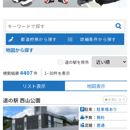
都道府県から探す
詳細条件から探す
地図から探す
道の駅を除外
4407
検索結果
件
1~30件を表示
リスト表示
地図表示
道の駅 西山公園
お気に入り
駐車：
駐車場あり
予算：
無料
混雑：
普通