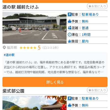
場合、道の駅には広々とした駐車場が完備されているので安心です。日本海
道の駅 越前たけふ
お気に入り
沿いの道をツーリングする際には、ぜひ立ち寄ってみてください。 周辺に
は、水晶浜海水浴場や、敦賀半島、蘇洞門などの観光スポットがあります。
駐車：
駐車場あり
特に、水晶浜海水浴場は、白い砂浜と青い海のコントラストが美しい、人気
予算：
無料
の海水浴場です。
混雑：
普通
滞在：
1時間
施設：
屋内
5
福井県
（口コミ1件）
#道の駅
「道の駅 越前たけふ」は、福井県越前市にある道の駅です。北陸自動車道の
武生ICから約5分の場所に位置し、アクセスも良好です。特産品の販売コーナ
ーでは、越前打刃物や越前和紙、地元産の新鮮な野菜など、福井県ならでは
の商品が数多く販売されています。 食事処では、越前そばやソースカツ丼な
詳しく見る
どのご当地グルメを味わうことができます。中でもおすすめは、地元産の蕎
麦粉を使った風味豊かな越前そばです。バイクで訪れた際には、駐車場も
紫式部公園
お気に入り
広々としているので安心です。周辺には、日本六古窯の一つに数えられる越
前焼の窯元が集まる「越前陶芸村」など、観光スポットも点在しています。伝
駐車：
駐車場あり
統工芸品に触れたり、ものづくりの体験をしたりするのもおすすめです。
予算：
無料