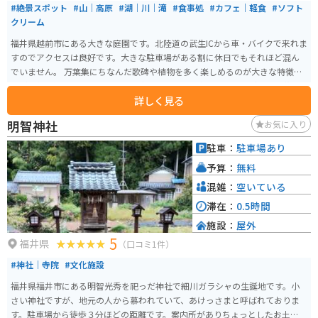
#絶景スポット
#山｜高原
#湖｜川｜滝
#食事処
#カフェ｜軽食
#ソフト
クリーム
福井県越前市にある大きな庭園です。北陸道の武生ICから車・バイクで来れま
すのでアクセスは良好です。大きな駐車場がある割に休日でもそれほど混ん
でいません。 万葉集にちなんだ歌碑や植物を多く楽しめるのが大きな特徴で
すが、何も知らずふらりと来ても楽しめます。園内には色とりどりの草花
詳しく見る
や、池や丘など起伏に富んだ地形、ちょっとした山登りも楽しめます。さら
に、無料の休憩施設や飲食店もありますので、その気になれば1日楽しめま
明智神社
お気に入り
す。
駐車：
駐車場あり
予算：
無料
混雑：
空いている
滞在：
0.5時間
施設：
屋外
5
福井県
（口コミ1件）
#神社｜寺院
#文化施設
福井県福井市にある明智光秀を祀っだ神社で細川ガラシャの生誕地です。小
さい神社ですが、地元の人から慕われていて、あけっさまと呼ばれておりま
す。駐車場から徒歩３分ほどの距離です。案内所がありちょっとしたお土産も