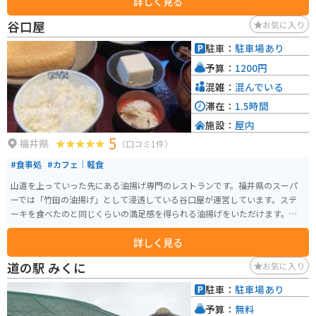
詳しく見る
路であり（一応、未舗装路はほぼない）、通行には十分の注意が必要です。
また、降雪期の11月下旬から翌年6月頃までは冬期通行止めとなるので、冬季
谷口屋
お気に入り
は事前に確認しておきましょう。
駐車：
駐車場あり
予算：
1200円
混雑：
混んでいる
滞在：
1.5時間
施設：
屋内
5
福井県
（口コミ1件）
#食事処
#カフェ｜軽食
山道を上っていった先にある油揚げ専門のレストランです。福井県のスーパ
ーでは「竹田の油揚げ」として浸透している谷口屋が運営しています。ステ
ーキを食べたのと同じくらいの満足感を得られる油揚げをいただけます。休
日や連休の時はとても混み、待ち時間も長いので、ピークを外した訪問がオ
詳しく見る
ススメです。
道の駅 みくに
お気に入り
駐車：
駐車場あり
予算：
無料