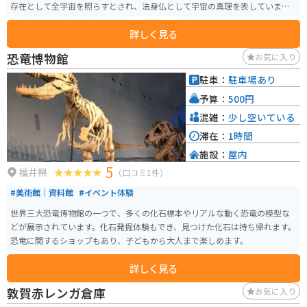
存在として全宇宙を照らすとされ、法身仏として宇宙の真理を表していま
す。大師山清水寺は昭和62年に完成し、境内の広さは22ヘクタール。さらに
詳しく見る
五重の塔や九龍壁、日本庭園などの見どころがあります。 像高は17メートル
で、奈良大仏よりも2メートル大きいです。光背と石台、蓮台を含めると総高
恐竜博物館
お気に入り
は28メートルに達します。越前大仏の特徴は、顔や首がスマートで穏やかな
形状で、銅製で総重量は200トン。 大仏殿には、大仏の周りに合計1,281体の
駐車：
駐車場あり
石仏と金仏、さらに羅漢像や菩薩像などが安置されています。入場料は大人5
予算：
500円
00円。広い駐車場があり駐車の心配はありません。17時閉館のため、ギリギ
リに行くと最後まで楽しめない可能性があるので注意が必要です。また、閉
混雑：
少し空いている
館間際はお手洗いも閉まってしまうため事前に済ませておくと良いです。休
滞在：
1時間
館日も冬季は変更があるため要確認です。
施設：
屋内
5
福井県
（口コミ1件）
#美術館｜資料館
#イベント体験
世界三大恐竜博物館の一つで、多くの化石標本やリアルな動く恐竜の模型な
どが展示されています。化石発掘体験もでき、見つけた化石は持ち帰れます。
恐竜に関するショップもあり、子どもから大人まで楽しめます。
詳しく見る
敦賀赤レンガ倉庫
お気に入り