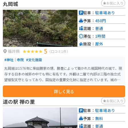
丸岡城
お気に入り
駐車：
駐車場あり
予算：
450円
混雑：
普通
滞在：
1時間
施設：
屋外
5
福井県
（口コミ1件）
#神社｜寺院
#文化施設
丸岡城は1576年に柴田勝家の甥、勝豊によって築かれた戦国時代の城で、現
存する日本の城郭の中でも特に有名です。外観は二層で内部は三階の独立式
望楼型天守となっており、国指定の重要文化財に指定されています。城の石
垣は「野づら積み」と呼ばれる古い方式で築かれ、排水性が良いことから大
詳しく見る
雨にも強いとされています。 400本のソメイヨシノが植えられた園内で春に
は美しい桜が満開になります。「日本のさくら名所100選」にも選ばれてお
道の駅 禅の里
お気に入り
り、4月には城下で丸岡城桜まつりが開催されます。また、丸岡城は「日本10
0名城」にも選定されており、その歴史と美しさを感じることができる観光ス
駐車：
駐車場あり
ポットです。
予算：
無料
混雑：
普通