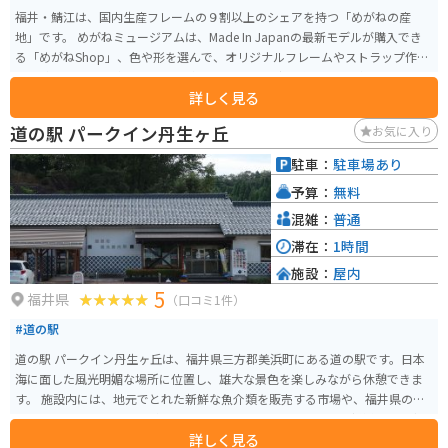
福井・鯖江は、国内生産フレームの９割以上のシェアを持つ「めがねの産
地」です。 めがねミュージアムは、Made In Japanの最新モデルが購入でき
る「めがねShop」、色や形を選んで、オリジナルフレームやストラップ作り
を体験できる「体験工房」、めがねの歴史をより深く知ることができる「め
詳しく見る
がね博物館」など、めがねを見て、触れて、体験できるスポットです。
道の駅 パークイン丹生ヶ丘
お気に入り
駐車：
駐車場あり
予算：
無料
混雑：
普通
滞在：
1時間
施設：
屋内
5
福井県
（口コミ1件）
#道の駅
道の駅 パークイン丹生ヶ丘は、福井県三方郡美浜町にある道の駅です。日本
海に面した風光明媚な場所に位置し、雄大な景色を楽しみながら休憩できま
す。 施設内には、地元でとれた新鮮な魚介類を販売する市場や、福井県の名
産品を販売するショップがあります。また、レストランでは、新鮮な魚介類
詳しく見る
を使った料理や、福井県ならではのグルメを堪能できます。 バイクで訪れる