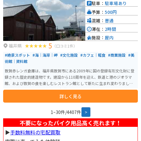
駐車：
駐車場あり
予算：
500円
混雑：
普通
滞在：
2時間
施設：
屋内
5
福井県
（口コミ1件）
#絶景スポット
#海｜海岸｜岬
#文化施設
#カフェ｜軽食
#商業施設
#美
術館｜資料館
敦賀赤レンガ倉庫は、福井県敦賀市にある2009年に国の登録有形文化財に登
録された歴史的建造物です。建設から110周年を迎え、鉄道と港のジオラマ
館、および敦賀の食を楽しむレストラン館として新たに生まれ変わりまし
た。北棟と南棟の2棟からなり、福井県内でも有数のレンガ建築物として知ら
詳しく見る
れています。 ジオラマ館では、敦賀の港と鉄道の歴史を学ぶことができ、レ
ストラン館では赤レンガの空間の中で食事を楽しむことができます。周辺
は、港の風と緑を感じられるので、観光にもオススメです。
1~30件/4407件
>
不要になったバイク用品高く売れます！
▶︎
手数料無料の宅配買取