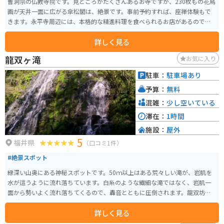
曹洞宗の仏教寺院です。見どころがたくさんあるお寺ですが、230枚もの花鳥
画が天井一面に広がる傘松閣は、絶景です。事前予約すれば、座禅体験もで
きます。永平寺周辺には、本格的な精進料理を食べられるお店があるので、
こちらも合わせてオススメです。
詳しく見る
龍双ヶ滝
お気に入り
駐車：
駐車場あり
予算：
無料
混雑：
少し空いている
滞在：
1時間
施設：
屋外
5
福井県
（口コミ1件）
#絶景スポット
緑深い山奥にある神秘スポットです。50ｍ以上はある荒々しい滝が、岩肌を
水が這うように流れ落ちています。白糸のような繊細な滝ではなく、岩肌一
面から勢いよく流れ落ちてくるので、轟音とともに圧倒されます。龍双坊の
伝説があります。
詳しく見る