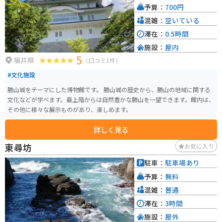
予算：
700円
混雑：
空いている
滞在：
0.5時間
施設：
屋内
5
福井県
（口コミ1件）
#文化施設
勝山城をテーマにした博物館です。 勝山城の歴史から、勝山の地域に関する
文化などが学べます。最上階からは自然豊かな勝山を一望できます。館内は、
その他に様々な展示ものがあり、楽しめます。
詳しく見る
東尋坊
お気に入り
駐車：
駐車場あり
予算：
無料
混雑：
普通
滞在：
3時間
施設：
屋外