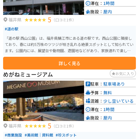
滞在：
1時間
施設：
屋内
5
福井県
（口コミ1件）
#道の駅
「道の駅 西山公園」は、福井県鯖江市にある道の駅です。西山公園に隣接し
ており、春には約5万株のツツジが咲き乱れる絶景スポットとして知られてい
ます。公園内には、展望台や動物園、遊園地などがあり、家族連れで楽しめ
ます。 バイクで訪れる際は、道の駅の駐車場にバイク専用のスペースがあり
詳しく見る
ます。また、周辺には、眼鏡の産地として知られる鯖江市街地や、雄大な自
然を楽しめる越前海岸など、ツーリングスポットも充実しています。 地元の
めがねミュージアム
お気に入り
名産品としては、鯖江市の伝統工芸品である鯖江眼鏡や、越前漆器などが有
名です。道の駅内の売店でも購入できます。
駐車：
駐車場あり
予算：
無料
混雑：
少し空いている
滞在：
1時間
施設：
屋内
5
福井県
（口コミ1件）
#商業施設
#美術館｜資料館
#珍スポット