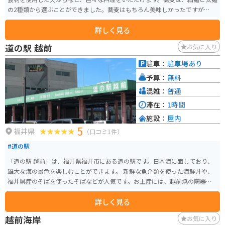
の2種類から選ぶことができました。蕎麦はもちろん美味しかったですが、ソ
ースで味付けされたかつ丼もおいしいです。
詳しく見る
道の駅 越前
お気に入り
駐車：
駐車場あり
予算：
無料
混雑：
普通
滞在：
1時間
施設：
屋内
5
福井県
（口コミ1件）
#道の駅
「道の駅 越前」は、福井県福井市にある道の駅です。日本海に面しており、
雄大な海の景色を楽しむことができます。 新鮮な魚介類を使った海鮮丼や、
福井県産のそばを使ったそばなどが人気です。お土産には、越前焼の陶器
や、若狭塗の箸などがおすすめです。 バイクで行く場合は、日本海沿いの道
詳しく見る
路を走ることができ、ツーリングにも最適です。道の駅には、広い駐車場や休
憩スペースが完備されているので、安心して休憩することができます。 周辺
越前海岸
お気に入り
には、越前岬や東尋坊など、福井県を代表する観光スポットがたくさんあり