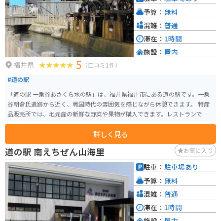
予算：
無料
混雑：
普通
滞在：
1時間
施設：
屋内
5
福井県
（口コミ1件）
#道の駅
「道の駅 一乗谷あさくら水の駅」は、福井県福井市にある道の駅です。一乗
谷朝倉氏遺跡から近く、戦国時代の雰囲気を感じながら休憩できます。 特産
品販売所では、地元産の新鮮な野菜や果物が購入できます。レストランで
は、福井名物のソースカツ丼や越前そばなどの郷土料理が味わえます。 バイ
詳しく見る
クで訪れる場合、広い駐車場があるので安心して停められます。また、道の
駅周辺には、一乗谷朝倉氏遺跡以外にも、丸岡城や東尋坊など、観光スポッ
道の駅 南えちぜん山海里
お気に入り
トがたくさんあります。福井の豊かな自然と歴史を感じながら、ツーリング
を楽しんでみてはいかがでしょうか。
駐車：
駐車場あり
予算：
無料
混雑：
普通
滞在：
1時間
施設：
屋内