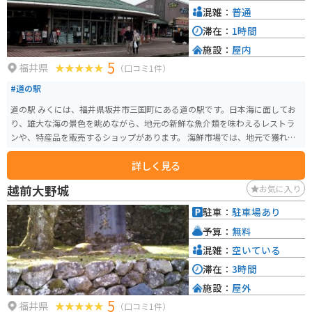
混雑：
普通
滞在：
1時間
施設：
屋内
5
福井県
（口コミ1件）
#道の駅
道の駅 みくには、福井県坂井市三国町にある道の駅です。日本海に面してお
り、雄大な海の景色を眺めながら、地元の新鮮な魚介類を味わえるレストラ
ンや、特産品を販売するショップがあります。 海鮮市場では、地元で獲れた
新鮮な魚介類が販売されており、その場で食べられるイートインスペースも
詳しく見る
あります。お土産には、越前がにや若狭ふぐなどの海産物加工品が人気です。
また、バイクで訪れる際は、日本海沿いの道路をツーリングするのがおすす
越前大野城
お気に入り
めです。特に、道の駅 みくにから東尋坊にかけての海岸線は、変化に富んだ
景色が楽しめ、バイク乗りにとって人気のスポットです。
駐車：
駐車場あり
予算：
無料
混雑：
空いている
滞在：
3時間
施設：
屋外
5
福井県
（口コミ1件）