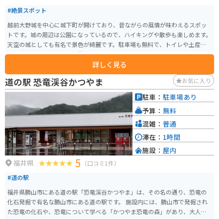
#絶景スポット
越前大野城を中心に城下町が開けており、昔ながらの風情が味わえるスポッ
トです。城の周辺は公園になっているので、ハイキングや散歩も楽しめます。
天空の城としても有名で景色が綺麗です。駐車場も無料で、トイレや土産物
店も完備しているので、休憩ついで買い物もできます。
詳しく見る
道の駅 恐竜渓谷かつやま
お気に入り
駐車：
駐車場あり
予算：
無料
混雑：
普通
滞在：
1時間
施設：
屋内
5
福井県
（口コミ1件）
#道の駅
福井県勝山市にある道の駅「恐竜渓谷かつやま」は、その名の通り、恐竜の
化石発掘で有名な勝山市にある道の駅です。 施設内には、勝山市で発掘され
た恐竜の化石や、恐竜について学べる「かつやま恐竜の森」があり、大人か