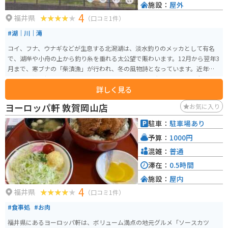
施設：
屋外
4
福井県
（口コミ1件）
#湖｜川｜滝
コイ、フナ、ウナギなどが生息する北潟湖は、淡水釣りのメッカとして有名
で、湖岸や小舟の上から釣り糸を垂れる太公望で賑わいます。12月から翌年3
月まで、寒ブナの「柴漬漁」が行われ、冬の風物詩となっています。近年、
カヌー競技の好適地として、あわらカップカヌーポロ大会が開かれ、全国各
詳しく見る
地からカヌーヤーが集まります。
ヨーロッパ軒 敦賀岡山店
お気に入り
駐車：
駐車場あり
予算：
1000円
混雑：
普通
滞在：
0.5時間
施設：
屋内
4
福井県
（口コミ1件）
#食事処
#お肉
福井県にあるヨーロッパ軒は、ボリューム満点の地元グルメ「ソースカツ