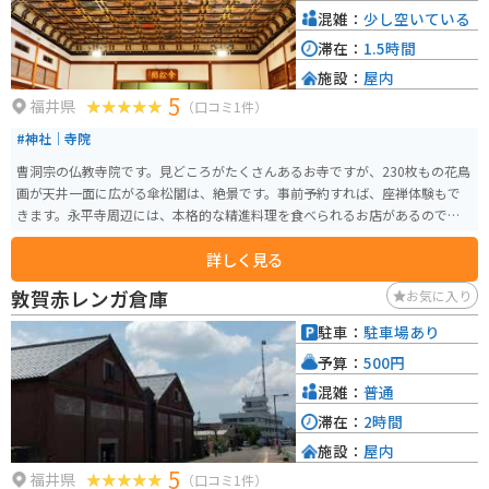
混雑：
少し空いている
滞在：
1.5時間
施設：
屋内
5
福井県
（口コミ1件）
#神社｜寺院
曹洞宗の仏教寺院です。見どころがたくさんあるお寺ですが、230枚もの花鳥
画が天井一面に広がる傘松閣は、絶景です。事前予約すれば、座禅体験もで
きます。永平寺周辺には、本格的な精進料理を食べられるお店があるので、
こちらも合わせてオススメです。
詳しく見る
敦賀赤レンガ倉庫
お気に入り
駐車：
駐車場あり
予算：
500円
混雑：
普通
滞在：
2時間
施設：
屋内
5
福井県
（口コミ1件）