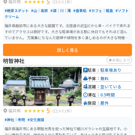
5
福井県
（口コミ1件）
#絶景スポット
#山｜高原
#湖｜川｜滝
#食事処
#カフェ｜軽食
#ソフト
クリーム
福井県越前市にある大きな庭園です。北陸道の武生ICから車・バイクで来れま
すのでアクセスは良好です。大きな駐車場がある割に休日でもそれほど混ん
でいません。 万葉集にちなんだ歌碑や植物を多く楽しめるのが大きな特徴で
すが、何も知らずふらりと来ても楽しめます。園内には色とりどりの草花
詳しく見る
や、池や丘など起伏に富んだ地形、ちょっとした山登りも楽しめます。さら
に、無料の休憩施設や飲食店もありますので、その気になれば1日楽しめま
明智神社
お気に入り
す。
駐車：
駐車場あり
予算：
無料
混雑：
空いている
滞在：
0.5時間
施設：
屋外
5
福井県
（口コミ1件）
#神社｜寺院
#文化施設
福井県福井市にある明智光秀を祀っだ神社で細川ガラシャの生誕地です。小
さい神社ですが、地元の人から慕われていて、あけっさまと呼ばれておりま