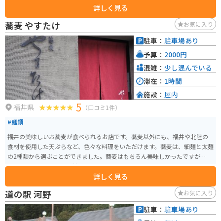
詳しく見る
どのご当地グルメを味わうことができます。中でもおすすめは、地元産の蕎
麦粉を使った風味豊かな越前そばです。バイクで訪れた際には、駐車場も
蕎麦 やすたけ
お気に入り
広々としているので安心です。周辺には、日本六古窯の一つに数えられる越
前焼の窯元が集まる「越前陶芸村」など、観光スポットも点在しています。伝
駐車：
駐車場あり
統工芸品に触れたり、ものづくりの体験をしたりするのもおすすめです。
予算：
2000円
混雑：
少し混んでいる
滞在：
1時間
施設：
屋内
5
福井県
（口コミ1件）
#麺類
福井の美味しいお蕎麦が食べられるお店です。蕎麦以外にも、福井や北陸の
食材を使用した天ぷらなど、色々な料理をいただけます。蕎麦は、細麺と太麺
の2種類から選ぶことができました。蕎麦はもちろん美味しかったですが、ソ
ースで味付けされたかつ丼もおいしいです。
詳しく見る
道の駅 河野
お気に入り
駐車：
駐車場あり