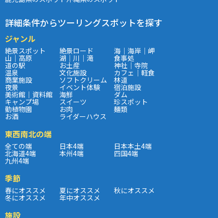
詳細条件からツーリングスポットを探す
ジャンル
絶景スポット
絶景ロード
海｜海岸｜岬
山｜高原
湖｜川｜滝
食事処
道の駅
お土産
神社｜寺院
温泉
文化施設
カフェ｜軽食
商業施設
ソフトクリーム
林道
夜景
イベント体験
宿泊施設
美術館｜資料館
海鮮
ダム
キャンプ場
スイーツ
珍スポット
動植物園
お肉
麺類
お酒
ライダーハウス
東西南北の端
全ての端
日本4端
日本本土4端
北海道4端
本州4端
四国4端
九州4端
季節
春にオススメ
夏にオススメ
秋にオススメ
冬にオススメ
年中オススメ
施設