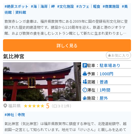
#絶景スポット
#海｜海岸｜岬
#文化施設
#カフェ｜軽食
#商業施設
#美
術館｜資料館
敦賀赤レンガ倉庫は、福井県敦賀市にある2009年に国の登録有形文化財に登
録された歴史的建造物です。建設から110周年を迎え、鉄道と港のジオラマ
館、および敦賀の食を楽しむレストラン館として新たに生まれ変わりまし
た。北棟と南棟の2棟からなり、福井県内でも有数のレンガ建築物として知ら
詳しく見る
れています。 ジオラマ館では、敦賀の港と鉄道の歴史を学ぶことができ、レ
ストラン館では赤レンガの空間の中で食事を楽しむことができます。周辺
氣比神宮
お気に入り
は、港の風と緑を感じられるので、観光にもオススメです。
駐車：
駐車場あり
予算：
1000円
混雑：
普通
滞在：
1時間
施設：
屋外
5
福井県
（口コミ1件）
#神社｜寺院
氣比神宮（気比神宮）は福井県敦賀市に鎮座する神社で、北陸道総鎮守、越
前国一之宮として知られています。地元では「けいさん」と親しみを込めて