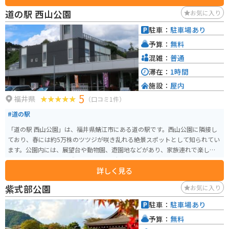
場合、道の駅には広々とした駐車場が完備されているので安心です。日本海
道の駅 西山公園
お気に入り
沿いの道をツーリングする際には、ぜひ立ち寄ってみてください。 周辺に
は、水晶浜海水浴場や、敦賀半島、蘇洞門などの観光スポットがあります。
駐車：
駐車場あり
特に、水晶浜海水浴場は、白い砂浜と青い海のコントラストが美しい、人気
予算：
無料
の海水浴場です。
混雑：
普通
滞在：
1時間
施設：
屋内
5
福井県
（口コミ1件）
#道の駅
「道の駅 西山公園」は、福井県鯖江市にある道の駅です。西山公園に隣接し
ており、春には約5万株のツツジが咲き乱れる絶景スポットとして知られてい
ます。公園内には、展望台や動物園、遊園地などがあり、家族連れで楽しめ
ます。 バイクで訪れる際は、道の駅の駐車場にバイク専用のスペースがあり
詳しく見る
ます。また、周辺には、眼鏡の産地として知られる鯖江市街地や、雄大な自
然を楽しめる越前海岸など、ツーリングスポットも充実しています。 地元の
紫式部公園
お気に入り
名産品としては、鯖江市の伝統工芸品である鯖江眼鏡や、越前漆器などが有
名です。道の駅内の売店でも購入できます。
駐車：
駐車場あり
予算：
無料