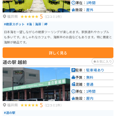
滞在：
1時間
施設：
屋外
5
福井県
（口コミ1件）
#絶景スポット
#海｜海岸｜岬
日本海を一望しながらの絶景ツーリングが楽しめます。家族連れやカップル
も多いです。おしゃれなカフェや、海鮮丼のお店などもあります。特に蕎麦と
海鮮が絶品です。
詳しく見る
道の駅 越前
お気に入り
駐車：
駐車場あり
予算：
無料
混雑：
普通
滞在：
1時間
施設：
屋内
5
福井県
（口コミ1件）
#道の駅