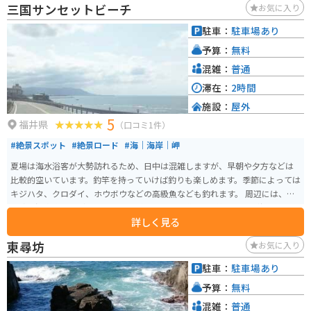
三国サンセットビーチ
お気に入り
さかいは、日本海沿岸を走る国道305号線沿いに位置しており、ツーリングの
休憩場所としても最適です。広い駐車場も完備されているので、安心してバ
駐車：
駐車場あり
イクを停めることができます。 周辺には、東尋坊や雄島など、風光明媚な観
予算：
無料
光スポットも点在しています。道の駅 さかいを拠点に、周辺の観光を楽しむ
のも良いでしょう。
混雑：
普通
滞在：
2時間
施設：
屋外
5
福井県
（口コミ1件）
#絶景スポット
#絶景ロード
#海｜海岸｜岬
夏場は海水浴客が大勢訪れるため、日中は混雑しますが、早朝や夕方などは
比較的空いています。釣竿を持っていけば釣りも楽しめます。季節によっては
キジハタ、クロダイ、ホウボウなどの高級魚なども釣れます。 周辺には、東
尋坊や温泉施設などもあります。ビーチから国道305号線に入ると海岸沿いの
詳しく見る
道路で、景色を楽しみながらツーリングできます。最近ではイルカが近くま
で寄ってくる！と話題にもなりました。ただし、イルカに近づくのは危険で
東尋坊
お気に入り
実際に噛まれた人もいるので近づきすぎないように注意してください。
駐車：
駐車場あり
予算：
無料
混雑：
普通