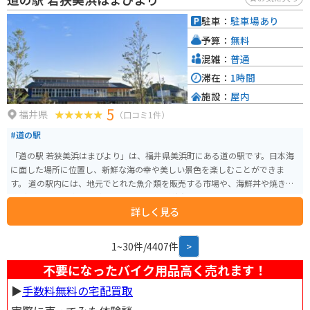
駐車：
駐車場あり
予算：
無料
混雑：
普通
滞在：
1時間
施設：
屋内
5
福井県
（口コミ1件）
#道の駅
「道の駅 若狭美浜はまびより」は、福井県美浜町にある道の駅です。日本海
に面した場所に位置し、新鮮な海の幸や美しい景色を楽しむことができま
す。 道の駅内には、地元でとれた魚介類を販売する市場や、海鮮丼や焼き魚
などを味わえる飲食店があります。また、美浜町の特産品である「へしこ」
詳しく見る
や「さばの糠漬け」なども販売されており、お土産に最適です。 バイクで訪
れる場合、道の駅には広い駐車場が完備されているので安心です。日本海沿
いの道路は景色が良く、ツーリングにもおすすめです。道の駅の近くには、
1~30件/4407件
>
水晶浜海水浴場や敦賀半島など、観光スポットも点在しています。
不要になったバイク用品高く売れます！
▶︎
手数料無料の宅配買取