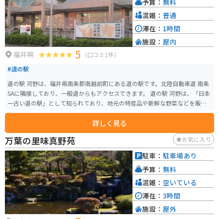
予算：
無料
混雑：
普通
滞在：
1時間
施設：
屋内
5
福井県
（口コミ1件）
#道の駅
道の駅 河野は、福井県南条郡南越前町にある道の駅です。北陸自動車道 南条
SAに隣接しており、一般道からもアクセスできます。 道の駅 河野は、「日本
一古い道の駅」として知られており、地元の特産品や新鮮な野菜などを販売
しています。 施設内にはレストランもあり、地元産のそばを使ったそば定食
詳しく見る
などが人気です。 バイクで訪れる場合、道の駅には広い駐車場が用意されて
いるので安心です。また、周辺には、日本海や山々の景色を楽しめるスポッ
万葉の里味真野苑
お気に入り
トも多いので、ツーリングの休憩場所としても最適です。 道の駅 河野は、地
元の文化や食に触れられる場所として、観光客だけでなく地元の人々にも愛
駐車：
駐車場あり
されています。
予算：
無料
混雑：
空いている
滞在：
3時間
施設：
屋外