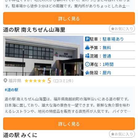
す。駐車場から徒歩３分ほどの距離です。案内所がありちょっとしたお土産も
売っています。色々教えて頂けます。
詳しく見る
道の駅 南えちぜん山海里
お気に入り
駐車：
駐車場あり
予算：
無料
混雑：
普通
滞在：
1時間
施設：
屋内
5
福井県
（口コミ1件）
#道の駅
道の駅 南えちぜん山海里は、福井県南越前町の海岸沿いにある道の駅です。
日本海に面しており、雄大な海の景色を一望できます。新鮮な魚介類を味わ
えるレストランや、地元の特産品を販売する直売所が人気です。 バイクで訪
れる際は、道の駅から続く海岸線がおすすめです。特に夕暮れ時は、水平線
詳しく見る
に沈む夕日が美しく、旅情を掻き立てられます。周辺には、歴史的な建造物
や温泉施設もあるので、ツーリングの拠点としても最適です。 南越前町は、
道の駅 みくに
お気に入り
越前がにや若狭ふぐなど、新鮮な海の幸が有名です。道の駅のレストランで