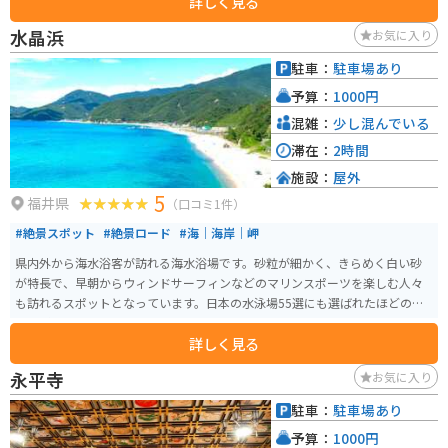
詳しく見る
周する遊歩道を歩くと、日本海に浮かぶ小島の自然を堪能できます。 また、
対岸の安島地区では4月下旬から5月にかけてワカメ漁が行われており、この
水晶浜
お気に入り
時期になると獲れたてのワカメが天日干しされ、港は磯の香りに包まれま
す。224mの朱塗りの橋を渡り、78段の石段を上がるとヤブニッケイやタブの
駐車：
駐車場あり
樹木の中から、神秘と伝説に満ちた雰囲気を感じることができます。
予算：
1000円
混雑：
少し混んでいる
滞在：
2時間
施設：
屋外
5
福井県
（口コミ1件）
#絶景スポット
#絶景ロード
#海｜海岸｜岬
県内外から海水浴客が訪れる海水浴場です。砂粒が細かく、きらめく白い砂
が特長で、早朝からウィンドサーフィンなどのマリンスポーツを楽しむ人々
も訪れるスポットとなっています。日本の水泳場55選にも選ばれたほどの美
しいビーチです。
詳しく見る
永平寺
お気に入り
駐車：
駐車場あり
予算：
1000円