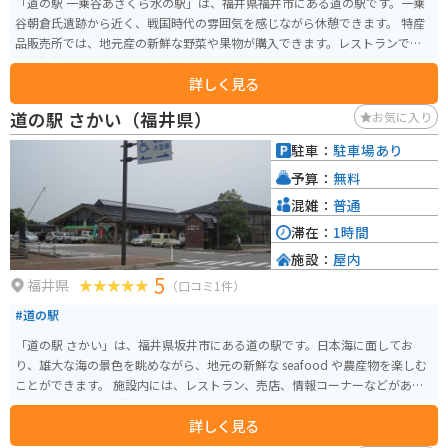
「道の駅 一乗谷あさくら水の駅」は、福井県福井市にある道の駅です。一乗
谷朝倉氏遺跡から近く、戦国時代の雰囲気を感じながら休憩できます。 特産
品販売所では、地元産の新鮮な野菜や果物が購入できます。レストランで
は、福井名物のソースカツ丼や越前そばなどの郷土料理が味わえます。 バイ
詳しく見る
クで訪れる場合、広い駐車場があるので安心して停められます。また、道の
駅周辺には、一乗谷朝倉氏遺跡以外にも、丸岡城や東尋坊など、観光スポッ
道の駅 さかい（福井県）
お気に入り
トがたくさんあります。福井の豊かな自然と歴史を感じながら、ツーリング
を楽しんでみてはいかがでしょうか。
駐車：
駐車場あり
予算：
無料
混雑：
普通
滞在：
1時間
施設：
屋内
5
福井県
（口コミ1件）
#道の駅
「道の駅 さかい」は、福井県坂井市にある道の駅です。日本海に面してお
り、雄大な海の景色を眺めながら、地元の新鮮な seafood や農産物を楽しむ
ことができます。 施設内には、レストラン、売店、情報コーナーなどがあ
り、地元の特産品や観光情報を入手できます。特に、新鮮な魚介類を使った
詳しく見る
海鮮丼や、地元産の野菜を使った料理が人気です。また、売店では、地元の
銘菓や地酒、工芸品なども販売されています。 バイクで訪れる場合、道の駅