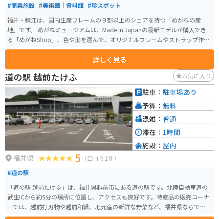
#商業施設
#美術館｜資料館
#珍スポット
福井・鯖江は、国内生産フレームの９割以上のシェアを持つ「めがねの産
地」です。 めがねミュージアムは、Made In Japanの最新モデルが購入でき
る「めがねShop」、色や形を選んで、オリジナルフレームやストラップ作り
を体験できる「体験工房」、めがねの歴史をより深く知ることができる「め
詳しく見る
がね博物館」など、めがねを見て、触れて、体験できるスポットです。
道の駅 越前たけふ
お気に入り
駐車：
駐車場あり
予算：
無料
混雑：
普通
滞在：
1時間
施設：
屋内
5
福井県
（口コミ1件）
#道の駅
「道の駅 越前たけふ」は、福井県越前市にある道の駅です。北陸自動車道の
武生ICから約5分の場所に位置し、アクセスも良好です。特産品の販売コーナ
ーでは、越前打刃物や越前和紙、地元産の新鮮な野菜など、福井県ならでは
の商品が数多く販売されています。 食事処では、越前そばやソースカツ丼な