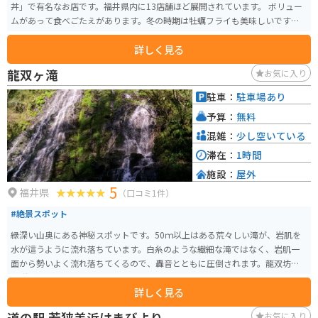
丼」で有名なお店です。福井県内に13店舗ほど展開されています。 ボリュー
ムがあって食べごたえがあります。冬の時期は牡蠣フライも美味しいです。平
日の昼間はそこまで混みませんが、土日の昼間は結構混み合います。
詳しく見る
龍双ヶ滝
お気に入り
駐車：
駐車場あり
予算：
無料
混雑：
少し空いている
滞在：
1時間
施設：
屋外
5
福井県
（口コミ1件）
#絶景スポット
緑深い山奥にある神秘スポットです。50ｍ以上はある荒々しい滝が、岩肌を
水が這うように流れ落ちています。白糸のような繊細な滝ではなく、岩肌一
面から勢いよく流れ落ちてくるので、轟音とともに圧倒されます。龍双坊の
伝説があります。
詳しく見る
道の駅 若狭美浜はまびより
お気に入り