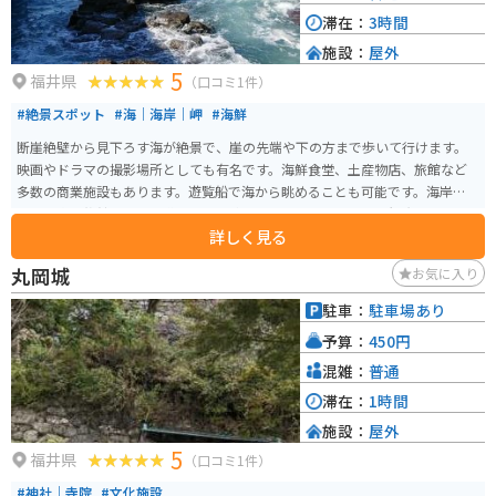
滞在：
3時間
施設：
屋外
5
福井県
（口コミ1件）
#絶景スポット
#海｜海岸｜岬
#海鮮
断崖絶壁から見下ろす海が絶景で、崖の先端や下の方まで歩いて行けます。
映画やドラマの撮影場所としても有名です。海鮮食堂、土産物店、旅館など
多数の商業施設もあります。遊覧船で海から眺めることも可能です。海岸通り
にも民宿、旅館、食堂、道の駅、景勝も多数あるので、周囲の観光スポット
詳しく見る
と合わせて訪れることをオススメします。
丸岡城
お気に入り
駐車：
駐車場あり
予算：
450円
混雑：
普通
滞在：
1時間
施設：
屋外
5
福井県
（口コミ1件）
#神社｜寺院
#文化施設