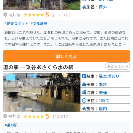
施設：
屋外
5
福井県
（口コミ1件）
#絶景スポット
#文化施設
戦国時代に名を馳せた、朝倉氏の居城があった場所で、屋敷、道路の遺跡な
ど、当時が栄えていたことが感じられて、歴史に浸れます。また自然に囲まれ
て非日常も味わえます。また近くには当時を再現した復原町もあり見どころ
がいっぱいです。
詳しく見る
道の駅 一乗谷あさくら水の駅
お気に入り
駐車：
駐車場あり
予算：
無料
混雑：
普通
滞在：
1時間
施設：
屋内
5
福井県
（口コミ1件）
#道の駅