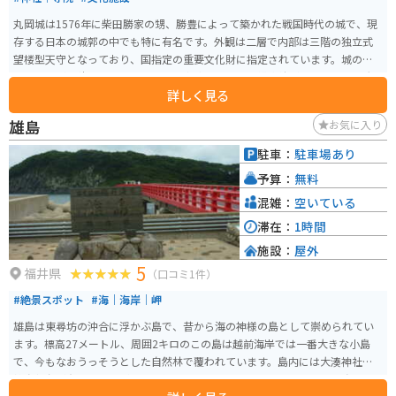
丸岡城は1576年に柴田勝家の甥、勝豊によって築かれた戦国時代の城で、現
存する日本の城郭の中でも特に有名です。外観は二層で内部は三階の独立式
望楼型天守となっており、国指定の重要文化財に指定されています。城の石
垣は「野づら積み」と呼ばれる古い方式で築かれ、排水性が良いことから大
詳しく見る
雨にも強いとされています。 400本のソメイヨシノが植えられた園内で春に
は美しい桜が満開になります。「日本のさくら名所100選」にも選ばれてお
雄島
お気に入り
り、4月には城下で丸岡城桜まつりが開催されます。また、丸岡城は「日本10
0名城」にも選定されており、その歴史と美しさを感じることができる観光ス
駐車：
駐車場あり
ポットです。
予算：
無料
混雑：
空いている
滞在：
1時間
施設：
屋外
5
福井県
（口コミ1件）
#絶景スポット
#海｜海岸｜岬
雄島は東尋坊の沖合に浮かぶ島で、昔から海の神様の島として崇められてい
ます。標高27メートル、周囲2キロのこの島は越前海岸では一番大きな小島
で、今もなおうっそうとした自然林で覆われています。島内には大湊神社と
雄島灯台が存在しますが、それ以外の目立った人工物はありません。島を一