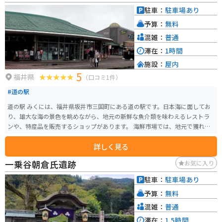
も、地元で獲れた魚介類を使った料理を楽しむことができます。また、お土
駐車：
駐車場あり
産には、名産のへしこや、伝統工芸品の越前打刃物がおすすめです。
予算：
無料
混雑：
普通
滞在：
1時間
施設：
屋内
5
福井県
（口コミ1件）
#道の駅
道の駅 みくには、福井県坂井市三国町にある道の駅です。日本海に面してお
り、雄大な海の景色を眺めながら、地元の新鮮な魚介類を味わえるレストラ
ンや、特産品を販売するショップがあります。 海鮮市場では、地元で獲れた
新鮮な魚介類が販売されており、その場で食べられるイートインスペースも
詳しく見る
あります。お土産には、越前がにや若狭ふぐなどの海産物加工品が人気です。
また、バイクで訪れる際は、日本海沿いの道路をツーリングするのがおすす
一乗谷朝倉氏遺跡
お気に入り
めです。特に、道の駅 みくにから東尋坊にかけての海岸線は、変化に富んだ
景色が楽しめ、バイク乗りにとって人気のスポットです。
駐車：
駐車場あり
予算：
無料
混雑：
普通
滞在：
1.5時間