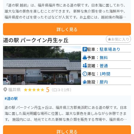
「道の駅 越前」は、福井県福井市にある道の駅です。日本海に面しており、
雄大な海の景色を楽しむことができます。 新鮮な魚介類を使った海鮮丼や、
福井県産のそばを使ったそばなどが人気です。お土産には、越前焼の陶器
や、若狭塗の箸などがおすすめです。 バイクで行く場合は、日本海沿いの道
詳しく見る
路を走ることができ、ツーリングにも最適です。道の駅には、広い駐車場や休
憩スペースが完備されているので、安心して休憩することができます。 周辺
道の駅 パークイン丹生ヶ丘
お気に入り
には、越前岬や東尋坊など、福井県を代表する観光スポットがたくさんあり
ます。少し足を延ばせば、雄島や雄島橋など、絶景スポットにも行くことがで
駐車：
駐車場あり
きます。
予算：
無料
混雑：
普通
滞在：
1時間
施設：
屋内
5
福井県
（口コミ1件）
#道の駅
道の駅 パークイン丹生ヶ丘は、福井県三方郡美浜町にある道の駅です。日本
海に面した風光明媚な場所に位置し、雄大な景色を楽しみながら休憩できま
す。 施設内には、地元でとれた新鮮な魚介類を販売する市場や、福井県の名
産品を販売するショップがあります。また、レストランでは、新鮮な魚介類
詳しく見る
を使った料理や、福井県ならではのグルメを堪能できます。 バイクで訪れる