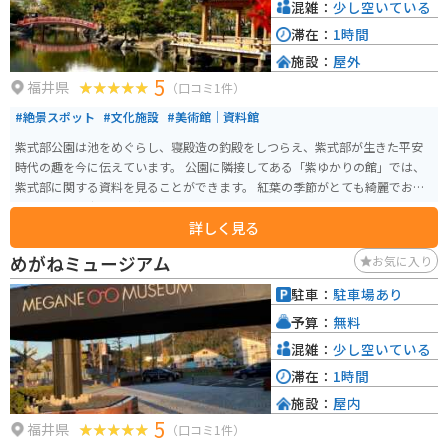
混雑：
少し空いている
滞在：
1時間
施設：
屋外
5
福井県
（口コミ1件）
#絶景スポット
#文化施設
#美術館｜資料館
紫式部公園は池をめぐらし、寝殿造の釣殿をしつらえ、紫式部が生きた平安
時代の趣を今に伝えています。 公園に隣接してある「紫ゆかりの館」では、
紫式部に関する資料を見ることができます。 紅葉の季節がとても綺麗でおす
すめです。武生ICから車で約10分のところにあるので、アクセスも良いで
詳しく見る
す。
めがねミュージアム
お気に入り
駐車：
駐車場あり
予算：
無料
混雑：
少し空いている
滞在：
1時間
施設：
屋内
5
福井県
（口コミ1件）