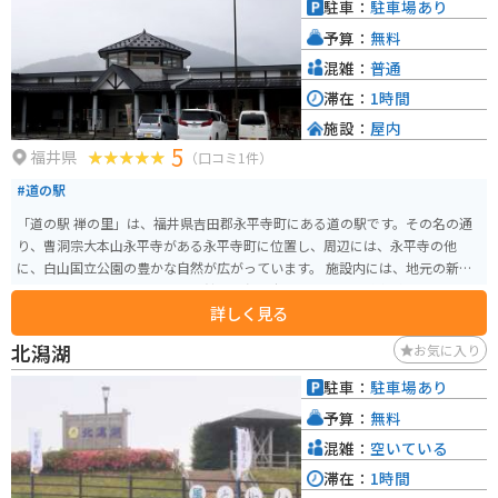
駐車：
駐車場あり
予算：
無料
混雑：
普通
滞在：
1時間
施設：
屋内
5
福井県
（口コミ1件）
#道の駅
「道の駅 禅の里」は、福井県吉田郡永平寺町にある道の駅です。その名の通
り、曹洞宗大本山永平寺がある永平寺町に位置し、周辺には、永平寺の他
に、白山国立公園の豊かな自然が広がっています。 施設内には、地元の新鮮
な野菜や特産品を販売する物産館や、永平寺町ならではの精進料理やそばな
詳しく見る
どを味わえるレストランがあります。 バイクで訪れる場合、道の駅には広い
駐車場が完備されているので安心です。永平寺周辺は、自然豊かな山間部を
北潟湖
お気に入り
走るワインディングロードが続くので、ツーリングにも最適です。ただし、
山間部は天候が変わりやすいので、雨具の準備など、十分な注意が必要です。
駐車：
駐車場あり
永平寺町の名産品としては、永平寺味噌、永平寺ごま豆腐、越前そばなどが
予算：
無料
有名です。道の駅の物産館で購入できるので、お土産にいかがでしょうか。
混雑：
空いている
滞在：
1時間