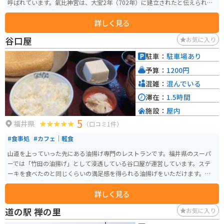
呼ばれています。氣比神宮は、大宝2年（702年）に建立されたと伝えられ、
明治時代に官幣大社に列せられました。現在は神社本庁の別表神社です。 こ
詳しく見る
の神社は、7柱のご祭神を祀っており、その長い歴史とともに、文化的・歴史
的価値の高い場所として、多くの参拝者を迎えています。また、屈指のパワー
谷口屋
お気に入り
スポットで全国からお参りに来る方が多いです。特に長命水を目的に来る人
が多いです。駐車場も直ぐ近くにありお参りしやすいです。パワースポットが
駐車：
駐車場あり
好きな人にはオススメです。
予算：
1200円
混雑：
混んでいる
滞在：
1.5時間
施設：
屋内
5
福井県
（口コミ1件）
#食事処
#カフェ｜軽食
山道を上っていった先にある油揚げ専門のレストランです。福井県のスーパ
ーでは「竹田の油揚げ」として浸透している谷口屋が運営しています。ステ
ーキを食べたのと同じくらいの満足感を得られる油揚げをいただけます。休
日や連休の時はとても混み、待ち時間も長いので、ピークを外した訪問がオ
詳しく見る
ススメです。
道の駅 禅の里
お気に入り