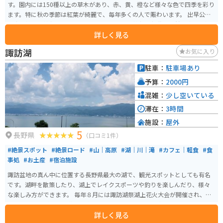
す。園内には150種以上の草木があり、赤、黄、橙など様々な色で四季を彩り
ます。特に秋の季節は紅葉が綺麗で、毎年多くの人で賑わいます。 出早公園
は出早雄小萩神社の眼下に位置しており、この神社の社叢は天然記念物に指
詳しく見る
定されています。公園と神社がとてもマッチしていて、一人でものんびりと楽
しむことができます。
諏訪湖
お気に入り
駐車：
駐車場あり
予算：
2000円
混雑：
少し空いている
滞在：
3時間
施設：
屋外
5
長野県
（口コミ1件）
#絶景スポット
#絶景ロード
#山｜高原
#湖｜川｜滝
#カフェ｜軽食
#食
事処
#お土産
#宿泊施設
諏訪盆地の真ん中に位置する長野県最大の湖で、観光スポットとしても有名
です。湖畔を散策したり、湖上でレイクスポーツや釣りを楽しんだり、様々
な楽しみ方ができます。 毎年８月には諏訪湖祭湖上花火大会が開催され、湖
上から打ち上げられる花火を楽しむこともできます。高速道路の諏訪湖サー
詳しく見る
ビスエリアからも湖を一望することができます。ぜひ、バイクツーリングで