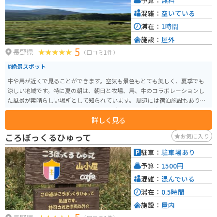
混雑：
空いている
滞在：
1時間
施設：
屋外
5
長野県
（口コミ1件）
#絶景スポット
牛や馬が近くで見ることができます。空気も景色もとても美しく、夏季でも
涼しい地域です。特に夏の朝は、朝日と牧場、馬、牛のコラボレーションし
た風景が素晴らしい場所として知られています。 周辺には宿泊施設もあり、
避暑地として最適です。バイクツーリングで訪れて、のどかな風景とともに牛
詳しく見る
や馬と触れ合ってみるのもいいでしょう。
ころぼっくるひゅって
お気に入り
駐車：
駐車場あり
予算：
1500円
混雑：
混んでいる
滞在：
0.5時間
施設：
屋内