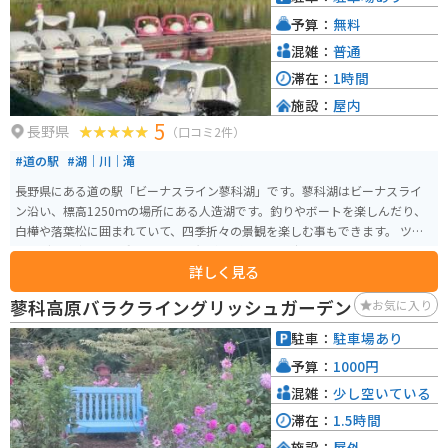
予算：
無料
混雑：
普通
滞在：
1時間
施設：
屋内
5
長野県
（口コミ2件）
#道の駅
#湖｜川｜滝
長野県にある道の駅「ビーナスライン蓼科湖」です。蓼科湖はビーナスライ
ン沿い、標高1250ｍの場所にある人造湖です。釣りやボートを楽しんだり、
白樺や落葉松に囲まれていて、四季折々の景観を楽しむ事もできます。 ツー
リングの途中で体を動かすために無料の彫刻公園を歩くのも良いですし、個
詳しく見る
性的な彫刻を探すのも楽しいです。蓼科湖周辺は観光スポットも多く、近く
にお店も沢山ありますので、食後にゆっくり過ごす場所としてもぴったりで
蓼科高原バラクライングリッシュガーデン
お気に入り
す。
駐車：
駐車場あり
予算：
1000円
混雑：
少し空いている
滞在：
1.5時間
施設：
屋外