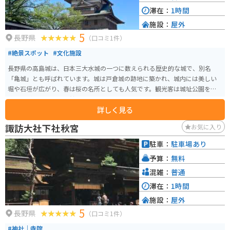
滞在：
1時間
施設：
屋外
5
長野県
（口コミ1件）
#絶景スポット
#文化施設
長野県の高島城は、日本三大水城の一つに数えられる歴史的な城で、別名
「亀城」とも呼ばれています。城は戸倉城の跡地に築かれ、城内には美しい
堀や石垣が広がり、春は桜の名所としても人気です。観光客は城址公園を散
策しながら、歴史博物館で城の歴史を学べます。 バイクで訪れる場合、周辺
詳しく見る
には駐車スペースが整っているため安心です。また、周辺は信州の自然豊か
な環境で、ツーリングにも最適。季節ごとの自然美と歴史を楽しめるスポッ
諏訪大社下社秋宮
お気に入り
トとしておすすめです。高島城周辺の温泉も観光の疲れを癒すのに便利です。
駐車：
駐車場あり
予算：
無料
混雑：
普通
滞在：
1時間
施設：
屋外
5
長野県
（口コミ1件）
#神社｜寺院