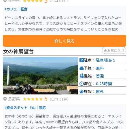
5
長野県
（口コミ1件）
#カフェ｜軽食
ビーナスラインの道中、霧ヶ峰にあるレストラン。サイフォンで入れたコー
ヒーやボルシチが有名で、テラス席からはビーナスラインの雄大な景色が楽
しめる。繁忙期のお昼時は混雑するので時間をずらしていくことをお勧めす
る。
詳しく見る
女の神展望台
お気に入り
駐車：
駐車場あり
予算：
無料
混雑：
普通
滞在：
0.25時間
施設：
屋外
5
長野県
（口コミ1件）
#絶景スポット
#山｜高原
女の神（めのかみ）展望台は、長野県八ヶ岳連峰の南端にあるビーナスライ
ン沿いにあります。標高1,700mの展望台からは、八ヶ岳や南アルプス、中央
アルプス、富士山といった名峰を一望できる絶景が広がり、四季折々の美し