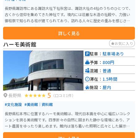
長野県諏訪市にある諏訪大社下社秋宮は、諏訪大社の4社のうちのひとつで、
古くから信仰を集めてきた神社です。境内には荘厳な木造の社殿や、力強い
御柱祭で知られる柱が建てられており、訪れる人々に歴史の重みを感じさせ
ます。秋宮周辺は自然豊かで散策にも最適です。 バイクでのアクセスも便利
詳しく見る
で、近隣には駐車場も完備。四季折々の風景を楽しみながらのツーリングに
もぴったりです。また、秋宮近辺には信州名物のそば屋や温泉施設もあり、
ハーモ美術館
お気に入り
観光の合間にグルメやリラックスも楽しめます。ぜひ歴史と自然が調和する
諏訪大社下社秋宮を訪れてください。
駐車：
駐車場あり
予算：
800円
混雑：
普通
滞在：
1.5時間
施設：
屋内
5
長野県
（口コミ1件）
#文化施設
#美術館｜資料館
長野県松本市に位置するハーモ美術館は、現代日本画を中心に幅広いコレク
ションを誇る美術館です。四季折々の自然に囲まれた静かな環境にあり、ア
ート鑑賞をゆったり楽しめます。館内は落ち着いた照明と広々とした展示ス
ペースで、作品とじっくり向き合うことができます。 バイクで訪れる場合、