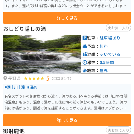
す。また、運が良ければ鹿の群れなどにも出会うことができるかもしれませ
ん。牧場では、絶品のソフトクリームも販売されており、濃厚でミルキーな
詳しく見る
味わいが好評です。
おしどり隠しの滝
お気に入り
駐車：
駐車場あり
予算：
無料
混雑：
空いている
滞在：
0.5時間
施設：
屋外
5
長野県
（口コミ1件）
#湖｜川｜滝
#温泉
有名スポットの御射鹿池から近く、滝のある川へ降りる手前には『山の宿 明
治温泉』もあり、温泉に浸かった後に滝の前で涼むのもいいでしょう。 滝の
前には橋があり、間近で滝を撮影することができます。夏場はアブが多いの
でご注意ください。
詳しく見る
御射鹿池
お気に入り