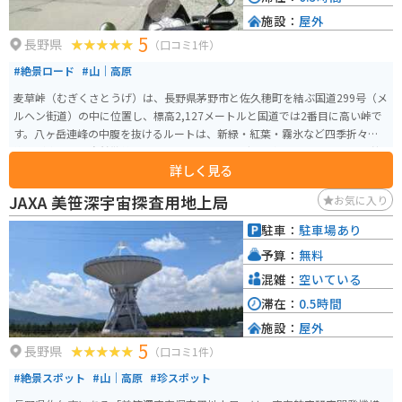
施設：
屋外
5
長野県
（口コミ1件）
#絶景ロード
#山｜高原
麦草峠（むぎくさとうげ）は、長野県茅野市と佐久穂町を結ぶ国道299号（メ
ルヘン街道）の中に位置し、標高2,127メートルと国道では2番目に高い峠で
す。八ヶ岳連峰の中腹を抜けるルートは、新緑・紅葉・霧氷など四季折々の
絶景が楽しめ、自然散策やドライブ、ツーリングに人気のスポットです。 峠
詳しく見る
のすぐ近くには白駒の池や苔むした原生林があり、軽いハイキングも楽しめ
ます。バイクで訪れる場合は、標高が高く夏でも冷えるため防寒対策が必
JAXA 美笹深宇宙探査用地上局
お気に入り
要。急カーブの多い山道ですが、走りごたえがあり景色も抜群です。冬期は
通行止めとなるため、訪問はおおむね5月から11月頃がおすすめです。
駐車：
駐車場あり
予算：
無料
混雑：
空いている
滞在：
0.5時間
施設：
屋外
5
長野県
（口コミ1件）
#絶景スポット
#山｜高原
#珍スポット