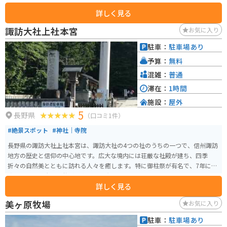
き出ています。 見どころは、素朴で趣のある社殿や、神聖な雰囲気を感じる
詳しく見る
ことができる石段です。現代的な観光要素が少ないため、静かで落ち着いた
参拝を楽しむことができます。また、神社周辺には他の観光スポットやグル
諏訪大社上社本宮
お気に入り
メも豊富で、一日中楽しむことができます。 季節ごとの祭事やイベントも見
逃せません。特に、年に一度の御柱祭は大変有名で、多くの観光客が訪れま
駐車：
駐車場あり
す。自然の中で歴史と伝統を感じることができる諏訪大社上社前宮は、長野
予算：
無料
県を訪れる際にぜひ立ち寄りたいスポットです。
混雑：
普通
滞在：
1時間
施設：
屋外
5
長野県
（口コミ1件）
#絶景スポット
#神社｜寺院
長野県の諏訪大社上社本宮は、諏訪大社の4つの社のうちの一つで、信州諏訪
地方の歴史と信仰の中心地です。広大な境内には荘厳な社殿が建ち、四季
折々の自然美とともに訪れる人々を癒します。特に御柱祭が有名で、7年に一
度行われる巨大な御柱が境内に立つ光景は圧巻です。 バイクでのアクセスも
詳しく見る
良く、中央自動車道諏訪ICから約10分の距離にあります。境内の駐車場や近
隣にバイク駐輪場も整備されているため、ツーリング途中の休憩スポットと
美ヶ原牧場
お気に入り
しても最適です。歴史ある神社の静寂と自然を楽しみながら、心身をリフレ
ッシュする旅におすすめです。
駐車：
駐車場あり