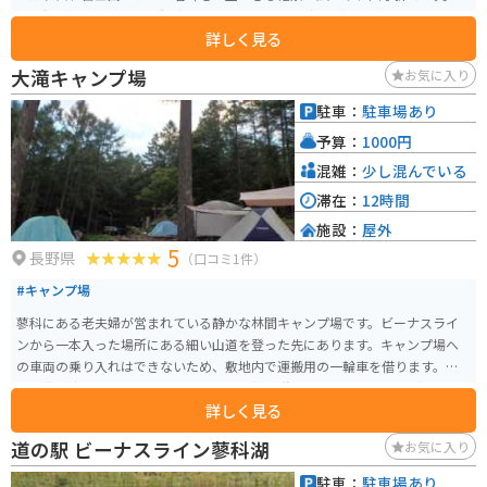
い景観が楽しめる人気の観光スポットです。特に秋には紅葉が美しく、冬に
詳しく見る
は雪景色が広がります。 展望台には駐車場が完備されており、アクセスも良
好です。周辺にはハイキングコースも整備されており、自然散策や撮影を楽
大滝キャンプ場
お気に入り
しむことができます。また、近くには蓼科高原や白樺湖といった観光地もあ
り、ドライブやツーリングの途中で立ち寄るのにも最適な場所です。トイレ
駐車：
駐車場あり
や自動販売機はないので、単純に展望台だけとなります。
予算：
1000円
混雑：
少し混んでいる
滞在：
12時間
施設：
屋外
5
長野県
（口コミ1件）
#キャンプ場
蓼科にある老夫婦が営まれている静かな林間キャンプ場です。ビーナスライ
ンから一本入った場所にある細い山道を登った先にあります。キャンプ場へ
の車両の乗り入れはできないため、敷地内で運搬用の一輪車を借ります。ゴ
ザの貸し出しがあるため、荷物置き場や靴を脱いでまったりするなどとても
詳しく見る
助かります。リピーターの方が多いという噂通り、管理人のご夫婦の雰囲気
がとても良く、また夜も静かなため蓼科の自然を満喫できます。
道の駅 ビーナスライン蓼科湖
お気に入り
駐車：
駐車場あり