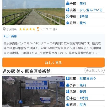
予算：
無料
混雑：
少し混んでいる
滞在：
1時間
施設：
屋外
5
長野県
（口コミ1件）
#山｜高原
美ヶ原高原パノラマハイキングコースの両側に広がる飼育牧場です。観光牧
場とは違い牛舎などは無く、400haの広大な草原に５月下旬から１０月中旬
までの期間、300頭ほどの子牛が放牧されており、雄大な風景が広がっていま
す。ビーナスラインからアクセスできます。
詳しく見る
道の駅 美ヶ原高原美術館
お気に入り
駐車：
駐車場あり
予算：
無料
混雑：
普通
滞在：
1時間
施設：
屋内