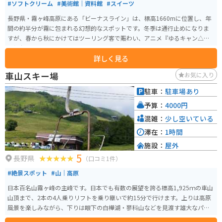
#ソフトクリーム
#美術館｜資料館
#スイーツ
長野県・霧ヶ峰高原にある「ビーナスライン」は、標高1660mに位置し、年
間の約半分が霧に包まれる幻想的なスポットです。冬季は通行止めになりま
すが、春から秋にかけてはツーリング客で賑わい、アニメ『ゆるキャン△』
の舞台としても人気があります。 ビーナスライン沿いにあり、八ヶ岳や北・
詳しく見る
中央アルプスを望む絶景ツーリングロードとして全国的に知られています。
晴天時の眺望はもちろん、雨の翌日に見られる雲海も圧巻。夏にはニッコウ
車山スキー場
お気に入り
キスゲが咲き誇り、春の草花や秋の紅葉、冬のスキーと、四季を通して楽し
めるエリアです。 売店ではソフトクリームやじゃがバター、五平餅など地元
駐車：
駐車場あり
グルメを味わえ、広い駐車場も完備。ただし大型連休には満車になるほどの
予算：
4000円
人気スポットです。
混雑：
少し空いている
滞在：
1時間
施設：
屋外
5
長野県
（口コミ1件）
#絶景スポット
#山｜高原
日本百名山霧ヶ峰の主峰です。日本でも有数の展望を誇る標高1,925ｍの車山
山頂まで、2本の4人乗りリフトを乗り継いで約15分で行けます。上りは高原
風景を楽しみながら、下りは眼下の白樺湖・蓼科山などを見渡す雄大なパノ
ラマを満喫できます。