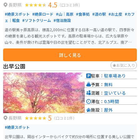
4.5
長野県
（口コミ3件）
#絶景スポット
#絶景ロード
#山｜高原
#食事処
#道の駅
#お土産
#カフ
ェ｜軽食
#ソフトクリーム
#宿泊施設
道の駅美ヶ原高原は、標高2,000mに位置する日本一高い道の駅で、四季折々
の絶景を楽しめる観光スポットです。高原の駐車場からは、広大な草原や
山々、条件が良ければ雲海や日の出を望むことができ、北アルプス、南アル
プス、浅間山、富士山まで360度のパノラマが広がります。夏には放牧の牛や
詳しく見る
可憐な花々が風に揺れる穏やかな風景を楽しめ、避暑地としても人気です。
美ヶ原高原美術館に隣接し、展望レストランや広い売店、展望テラスもあ
出早公園
お気に入り
り、景色を眺めながらゆったり過ごせます。アクセスは岡谷市の長野道岡谷IC
から国道142号・ビーナスライン経由で約1時間。バイクでも通行可能です
駐車：
駐車場あり
が、街灯のない山道が長く続き、冬季は通行止めとなるため注意が必要です。
予算：
無料
混雑：
空いている
滞在：
0.5時間
施設：
屋外
5
長野県
（口コミ1件）
#絶景スポット
出早公園は、岡谷インターからバイクで約5分の場所に位置する美しい公園で