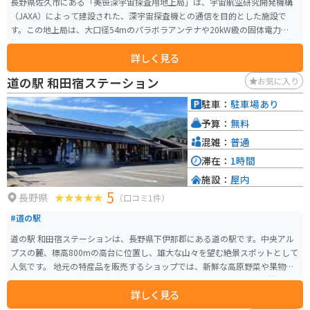
長野県佐久市にある「美笹深宇宙探査用地上局」は、宇宙航空研究開発機構
（JAXA）によって建設された、深宇宙探査機との通信を目的とした施設で
す。この地上局は、大口径54mのパラボラアンテナや20kW級の固体電力増幅
装置（SSPA）、2つの受信機を含む最先端のシステムで構成されており、大
詳しく見る
容量のデータ受信や深宇宙探査機の高精度追尾が可能です。 美笹深宇宙探査
用地上局自体では通常見学を受け付けておらず、公開施設はありません。し
道の駅 和田宿ステーション
お気に入り
かし、期間限定で一般公開されることがあるので、気になる方は公式サイト
を確認してください。同じくJAXAが運営する臼田宇宙空間観測所には見学施
駐車：
駐車場あり
設がありますので、宇宙に関心のある方はそちらを訪れることをオススメし
予算：
無料
ます。 また、冬季（11月下旬から6月上旬）は蓼科スカイラインが通行止め
となるため、この期間に訪れる際は佐久市役所にて道路通行許可の申請と許
混雑：
普通
可を得る必要があります。宇宙探査の最前線を垣間見ることができる貴重な
滞在：
1時間
機会ですので、興味のある方はぜひ訪れてみてください。
施設：
屋内
5
長野県
（口コミ1件）
#道の駅
道の駅 和田宿ステーションは、長野県下伊那郡にある道の駅です。中央アル
プスの麓、標高800mの高台に位置し、雄大な山々を望む絶景スポットとして
人気です。 地元の特産品を販売するショップでは、新鮮な高原野菜や果物、
手作りのジャムや漬物などが並びます。レストランでは、地元産の食材を使
詳しく見る
った郷土料理や、信州そばなどが楽しめます。バイクラックも設置されてい
るので、ツーリングの休憩にも最適です。 和田宿ステーションから少し足を