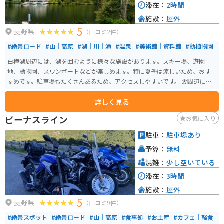
滞在：
2時間
施設：
屋外
5
長野県
（口コミ2件）
#絶景ロード
#山｜高原
#湖｜川｜滝
#温泉
#美術館｜資料館
#動植物園
白樺湖周辺には、湖を囲むように様々な施設があります。スキー場、遊園
地、動物園、スワンボートなどが楽しめます。特に夏季は涼しいため、おす
すめです。駐車場もたくさんあるため、アクセスしやすいです。 湖周辺には
ホテルもあり、宿泊しながらの旅行にも最適です。バイクでのツーリングの
詳しく見る
際には、ぜひ立ち寄って、白樺湖周辺の素晴らしい景色とアクティビティを
楽しんでください。
ビーナスライン
お気に入り
駐車：
駐車場あり
予算：
無料
混雑：
少し空いている
滞在：
3時間
施設：
屋外
5
長野県
（口コミ9件）
#絶景スポット
#絶景ロード
#山｜高原
#食事処
#お土産
#カフェ｜軽食