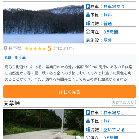
駐車：
駐車場あり
予算：
無料
混雑：
普通
滞在：
0.5時間
施設：
屋外
5
長野県
（口コミ1件）
#湖｜川｜滝
湯みち街道沿いにある、農業用のため池。標高1500mの高原にあるので非常
に自然豊かで春・夏・秋・冬と全ての季節においてそれぞれ違った景色を眺
めることができ、また、訪れる時間帯によっても日の差し加減から変わる景
色を感じ取れる場所です。
詳しく見る
麦草峠
お気に入り
駐車：
駐車場なし
予算：
無料
混雑：
空いている
滞在：
0.5時間