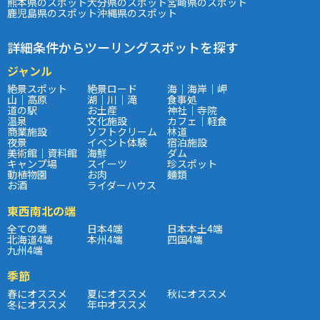
熊本県のスポット
大分県のスポット
宮崎県のスポット
鹿児島県のスポット
沖縄県のスポット
詳細条件からツーリングスポットを探す
ジャンル
絶景スポット
絶景ロード
海｜海岸｜岬
山｜高原
湖｜川｜滝
食事処
道の駅
お土産
神社｜寺院
温泉
文化施設
カフェ｜軽食
商業施設
ソフトクリーム
林道
夜景
イベント体験
宿泊施設
美術館｜資料館
海鮮
ダム
キャンプ場
スイーツ
珍スポット
動植物園
お肉
麺類
お酒
ライダーハウス
東西南北の端
全ての端
日本4端
日本本土4端
北海道4端
本州4端
四国4端
九州4端
季節
春にオススメ
夏にオススメ
秋にオススメ
冬にオススメ
年中オススメ