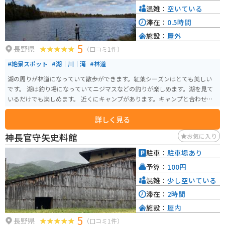
混雑：
空いている
滞在：
0.5時間
施設：
屋外
5
長野県
（口コミ1件）
#絶景スポット
#湖｜川｜滝
#林道
湖の周りが林道になっていて散歩ができます。紅葉シーズンはとても美しい
です。 湖は釣り場になっていてニジマスなどの釣りが楽しめます。湖を見て
いるだけでも楽しめます。 近くにキャンプがあります。キャンプと合わせて
楽しめると思います。
詳しく見る
神長官守矢史料館
お気に入り
駐車：
駐車場あり
予算：
100円
混雑：
少し空いている
滞在：
2時間
施設：
屋内
5
長野県
（口コミ1件）