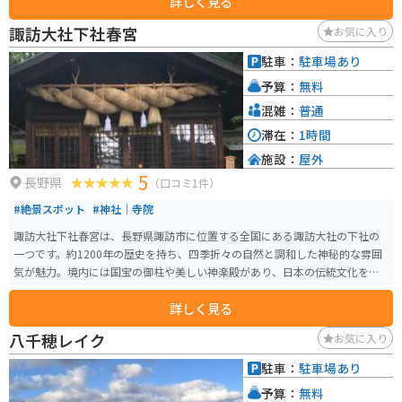
詳しく見る
美術館周辺には駐輪スペースがあり安心して停められます。また、松本市は
風光明媚なツーリングコースが多く、観光と合わせて自然の中を走るのもお
諏訪大社下社春宮
お気に入り
すすめです。おしゃれなカフェも近隣に点在し、美術鑑賞後の休憩にもぴっ
たりです。
駐車：
駐車場あり
予算：
無料
混雑：
普通
滞在：
1時間
施設：
屋外
5
長野県
（口コミ1件）
#絶景スポット
#神社｜寺院
諏訪大社下社春宮は、長野県諏訪市に位置する全国にある諏訪大社の下社の
一つです。約1200年の歴史を持ち、四季折々の自然と調和した神秘的な雰囲
気が魅力。境内には国宝の御柱や美しい神楽殿があり、日本の伝統文化を感
じられます。 春宮周辺はバイクでのアクセスも良好で、周囲の自然道はツー
詳しく見る
リングに最適。駐車場も完備されており、ツーリング途中の休憩スポットと
してもおすすめ。イベント時は混雑が予想されるため、平日や早朝の訪問が
八千穂レイク
お気に入り
快適です。近隣には温泉地も点在しているので、1日観光を満喫できます。
駐車：
駐車場あり
予算：
無料