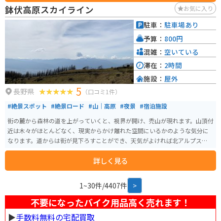
訪れて、美しい諏訪湖を楽しんでみてください。
鉢伏高原スカイライン
お気に入り
駐車：
駐車場あり
予算：
800円
混雑：
空いている
滞在：
2時間
施設：
屋外
5
長野県
（口コミ1件）
#絶景スポット
#絶景ロード
#山｜高原
#夜景
#宿泊施設
街の麓から森林の道を上がっていくと、視界が開け、禿山が現れます。山頂付
近は木々がほとんどなく、現実からかけ離れた空間にいるかのような気分に
なります。道からは街が見下ろすことができ、天気がよければ北アルプスなど
が一望できます。
詳しく見る
1~30件/4407件
>
不要になったバイク用品高く売れます！
▶︎
手数料無料の宅配買取