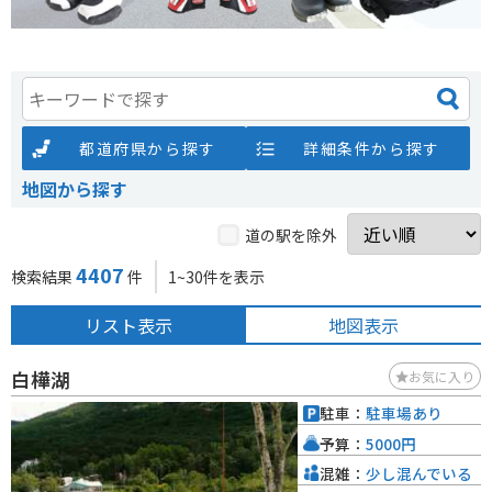
都道府県から探す
詳細条件から探す
地図から探す
道の駅を除外
4407
検索結果
件
1~30件を表示
リスト表示
地図表示
白樺湖
お気に入り
駐車：
駐車場あり
予算：
5000円
混雑：
少し混んでいる