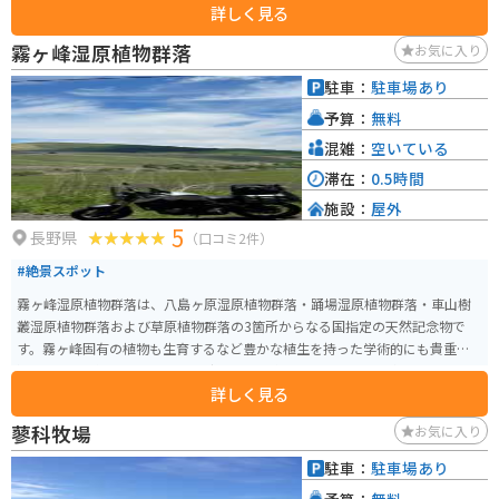
詳しく見る
霧ヶ峰湿原植物群落
お気に入り
駐車：
駐車場あり
予算：
無料
混雑：
空いている
滞在：
0.5時間
施設：
屋外
5
長野県
（口コミ2件）
#絶景スポット
霧ヶ峰湿原植物群落は、八島ヶ原湿原植物群落・踊場湿原植物群落・車山樹
叢湿原植物群落および草原植物群落の3箇所からなる国指定の天然記念物で
す。霧ヶ峰固有の植物も生育するなど豊かな植生を持った学術的にも貴重な
湿原です。 ビーナスラインから少し外れた位置にあり、あまり混んでいませ
詳しく見る
ん。写真撮影の際に人や車などの映り込みをそこまで気にかけなくてもよい
のでオススメです。
蓼科牧場
お気に入り
駐車：
駐車場あり
予算：
無料