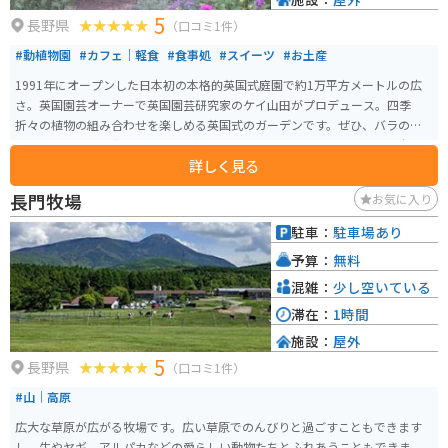
5
長野県
（口コミ1件）
#動植物園
#カフェ｜軽食
#食事処
#スイーツ
#お土産
1991年にオープンした日本初の本格的英国式庭園で約1万平方メートルの広
さ。英国園芸オーナーで英国園芸研究家のケイ山田がプロデュース。四季
折々の植物の組み合わせを楽しめる英国式のガーデンです。ぜひ、バラのシ
ーズン以外にもお出かけ下さい。植物の葉と葉の組み合わせが奏でる、本物
詳しく見る
のイングリッシュガーデンでの楽しみ方がおわかりになるかと思います。 小
鳥のさえずりに耳を傾け、花々の香りを感じながら葉影からこぼれ落ちる光
長門牧場
お気に入り
の中をゆっくりと歩きましょう。癒しと安らぎの空間がここ蓼科高原にあり
ます。本格的な英国庭園は週ごとに表情を変え、5,000種類をこえる植物コレ
駐車：
駐車場あり
クションは一年を通じて様々な魅力でお楽しみいただけます。
予算：
無料
混雑：
少し空いている
滞在：
1時間
施設：
屋外
5
長野県
（口コミ1件）
#山｜高原
広大な草原が広がる牧場です。広い草原でのんびりと過ごすこともできます
し、牛やヤギ、アルパカなどの愛らしい動物たちとふれあうこともできま