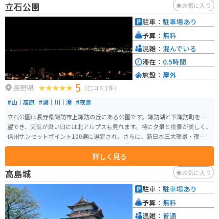
立石公園
お気に入り
延ばせば、南アルプスを源流とする清流、遠山川での渓流釣りや、豊かな自
然の中でのハイキングなども楽しめます。周辺には温泉地も多く、旅の疲れ
駐車：
駐車場あり
を癒やすこともできます。
予算：
無料
混雑：
混んでいる
滞在：
0.5時間
施設：
屋外
5
長野県
（口コミ1件）
#山｜高原
#湖｜川｜滝
#夜景
立石公園は長野県諏訪市上諏訪の丘にある公園です。諏訪湖と下諏訪町を一
望でき、天気が良い日には北アルプスも見れます。特に夕景と夜景が美しく、
信州サンセットポイント100選に選定され、さらに、新日本三大夜景・夜景百
選にも選ばれています。遊具のあるエリアと遊歩道もあります。
詳しく見る
高島城
お気に入り
駐車：
駐車場あり
予算：
無料
混雑：
普通