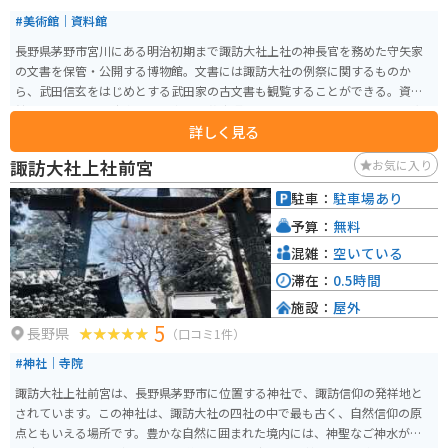
#美術館｜資料館
長野県茅野市宮川にある明治初期まで諏訪大社上社の神長官を務めた守矢家
の文書を保管・公開する博物館。文書には諏訪大社の例祭に関するものか
ら、武田信玄をはじめとする武田家の古文書も観覧することができる。資料
館の建物は茅野市出身の建築家、「藤森照信」により設計されていおり、奇
詳しく見る
抜なデザインの建物が周辺にも幾つか存在している。館内を案内してくれる
係の方が、非常に詳しく丁寧な説明をしてくれる。
諏訪大社上社前宮
お気に入り
駐車：
駐車場あり
予算：
無料
混雑：
空いている
滞在：
0.5時間
施設：
屋外
5
長野県
（口コミ1件）
#神社｜寺院
諏訪大社上社前宮は、長野県茅野市に位置する神社で、諏訪信仰の発祥地と
されています。この神社は、諏訪大社の四社の中で最も古く、自然信仰の原
点ともいえる場所です。豊かな自然に囲まれた境内には、神聖なご神水が湧